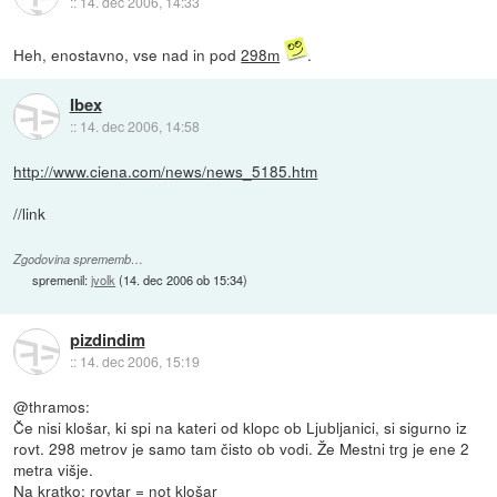
::
14. dec 2006, 14:33
Heh, enostavno, vse nad in pod
298m
.
Ibex
::
14. dec 2006, 14:58
http://www.ciena.com/news/news_5185.htm
//link
Zgodovina sprememb…
spremenil:
jvolk
(
14. dec 2006 ob 15:34
)
pizdindim
::
14. dec 2006, 15:19
@thramos:
Če nisi klošar, ki spi na kateri od klopc ob Ljubljanici, si sigurno iz
rovt. 298 metrov je samo tam čisto ob vodi. Že Mestni trg je ene 2
metra višje.
Na kratko: rovtar = not klošar