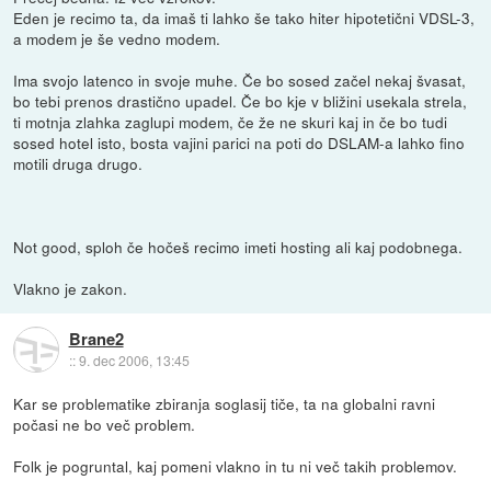
Eden je recimo ta, da imaš ti lahko še tako hiter hipotetični VDSL-3,
a modem je še vedno modem.
Ima svojo latenco in svoje muhe. Če bo sosed začel nekaj švasat,
bo tebi prenos drastično upadel. Če bo kje v bližini usekala strela,
ti motnja zlahka zaglupi modem, če že ne skuri kaj in če bo tudi
sosed hotel isto, bosta vajini parici na poti do DSLAM-a lahko fino
motili druga drugo.
Not good, sploh če hočeš recimo imeti hosting ali kaj podobnega.
Vlakno je zakon.
Brane2
::
9. dec 2006, 13:45
Kar se problematike zbiranja soglasij tiče, ta na globalni ravni
počasi ne bo več problem.
Folk je pogruntal, kaj pomeni vlakno in tu ni več takih problemov.