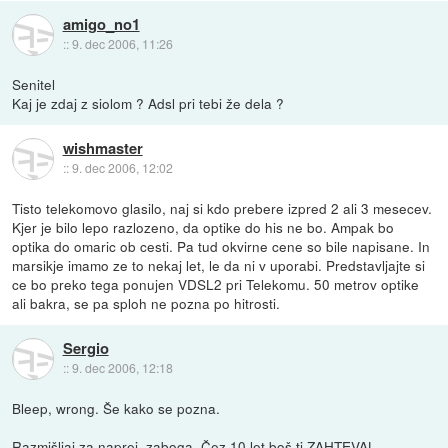
amigo_no1
::
9. dec 2006, 11:26
Senitel
Kaj je zdaj z siolom ? Adsl pri tebi že dela ?
wishmaster
::
9. dec 2006, 12:02
Tisto telekomovo glasilo, naj si kdo prebere izpred 2 ali 3 mesecev.
Kjer je bilo lepo razlozeno, da optike do his ne bo. Ampak bo
optika do omaric ob cesti. Pa tud okvirne cene so bile napisane. In
marsikje imamo ze to nekaj let, le da ni v uporabi. Predstavljajte si
ce bo preko tega ponujen VDSL2 pri Telekomu. 50 metrov optike
ali bakra, se pa sploh ne pozna po hitrosti.
Sergio
::
9. dec 2006, 12:18
Bleep, wrong. Še kako se pozna.
Razmišljaj za naprej, zaboga. Čez 10 let boš ti ZAHTEVAL