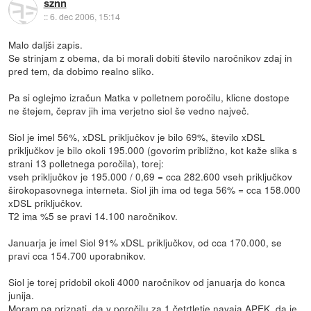
sznn
::
6. dec 2006, 15:14
Malo daljši zapis.
Se strinjam z obema, da bi morali dobiti število naročnikov zdaj in
pred tem, da dobimo realno sliko.
Pa si oglejmo izračun Matka v polletnem poročilu, klicne dostope
ne štejem, čeprav jih ima verjetno siol še vedno največ.
Siol je imel 56%, xDSL priključkov je bilo 69%, število xDSL
priključkov je bilo okoli 195.000 (govorim približno, kot kaže slika s
strani 13 polletnega poročila), torej:
vseh priključkov je 195.000 / 0,69 = cca 282.600 vseh priključkov
širokopasovnega interneta. Siol jih ima od tega 56% = cca 158.000
xDSL priključkov.
T2 ima %5 se pravi 14.100 naročnikov.
Januarja je imel Siol 91% xDSL priključkov, od cca 170.000, se
pravi cca 154.700 uporabnikov.
Siol je torej pridobil okoli 4000 naročnikov od januarja do konca
junija.
Moram pa priznati, da v poročilu za 1 četrtletje navaja APEK, da je