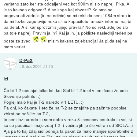
verjetno zato ker ste oddaljeni vec kot 900m ni slo naprej. Pika. A
je to kaksen odgovor? A se koga kaj obvesti? Ko smo se
pogovarjali zadnjic (in ne edinic) so mi rekli da sem 1084m stran in
da mi tezko zagotovijo neko silno kapaciteto, ampak internet naj bi
pa delal. A si kar sprot zmisljujejo pravila? No so rekl, zdej bo slo
pa tole naprej. Pravim ja in? Kaj ja in, ja poklicte naslednji teden pa
boste ze zvedl
mislm kaksna zajebancija! Ja pi.da sej ne
mors verjet.
D-PaX
::
8. dec 2006, 21:15
Izi
Če bi T-2 obstajal tolko let, kot Siol bi T-2 imel v tem času že celo
Slovenijo pokrito. :)
Poglej malo kaj je T-2 naredo v 1 LETU. :)
Pa oni, ko čakate 1leto že na T-2 se znajdite pa začnite podpise
zbirat pa pošljite na T-2,
to sem jaz naredo in sem dobo v roku 8-mesecev centralo in vsi, ki
so se podpisali imajo zdaj T-2 :) večina jih je šlo vstran od SIOLA. :)
Aja pa to kaj zdaj siol ponuja ta paket za malo manjše uporabnike z
kamero vred, naj si to Siol vtakne globoko v rit, tako kamero jaz