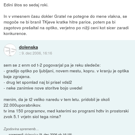
Edini štos so sedaj roki.
In v vmesnem času dokler Gratel ne potegne do mene vlakna, se
mogoče ne bi branil TKjeve kratke hitre parice, potem pa bi
zagotovo prešaltal na optiko, verjetno po nižji ceni kot sicer zaradi
konkurence.
dolenska
::
9. dec 2006, 16:16
sem se z enm od t-2 pogovarjal pa je reku sledeče:
- gradijo optiko po ljubljani, novem mestu, kopru. v kranju je optika
baje zgrajena.
- drug let spomlad naj bi prisel vdsl2
- neke zanimive nove storitve bojo uvedel
menim, da je t2 veliko naredu v tem letu. pridobil je okoli
22.000uporabnikov.
tv ima 150 programov, med katerimi so programi hdtv in prostorski
zvok 5.1 vrjetn siol tega nima?
Zgodovina sprememb…
spremenil:
dolenska
(
9. dec 2006 ob 16:19
)