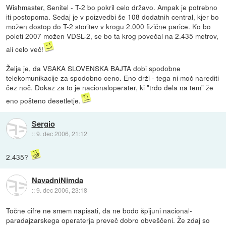
Wishmaster, Senitel - T-2 bo pokril celo državo. Ampak je potrebno
iti postopoma. Sedaj je v poizvedbi še 108 dodatnih central, kjer bo
možen dostop do T-2 storitev v krogu 2.000 fizične parice. Ko bo
poleti 2007 možen VDSL-2, se bo ta krog povečal na 2.435 metrov,
ali celo več!
Želja je, da VSAKA SLOVENSKA BAJTA dobi spodobne
telekomunikacije za spodobno ceno. Eno drži - tega ni moč narediti
čez noč. Dokaz za to je nacionaloperater, ki "trdo dela na tem" že
eno pošteno desetletje.
Sergio
::
9. dec 2006, 21:12
2.435?
NavadniNimda
::
9. dec 2006, 23:18
Točne cifre ne smem napisati, da ne bodo špijuni nacional-
paradajzarskega operaterja preveč dobro obveščeni. Že zdaj so