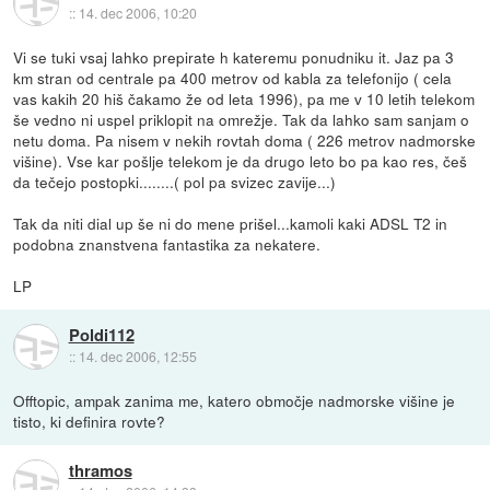
::
14. dec 2006, 10:20
Vi se tuki vsaj lahko prepirate h kateremu ponudniku it. Jaz pa 3
km stran od centrale pa 400 metrov od kabla za telefonijo ( cela
vas kakih 20 hiš čakamo že od leta 1996), pa me v 10 letih telekom
še vedno ni uspel priklopit na omrežje. Tak da lahko sam sanjam o
netu doma. Pa nisem v nekih rovtah doma ( 226 metrov nadmorske
višine). Vse kar pošlje telekom je da drugo leto bo pa kao res, češ
da tečejo postopki........( pol pa svizec zavije...)
Tak da niti dial up še ni do mene prišel...kamoli kaki ADSL T2 in
podobna znanstvena fantastika za nekatere.
LP
Poldi112
::
14. dec 2006, 12:55
Offtopic, ampak zanima me, katero območje nadmorske višine je
tisto, ki definira rovte?
thramos