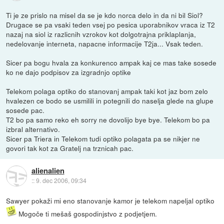
Ti je ze prislo na misel da se je kdo norca delo in da ni bil Siol?
Drugace se pa vsaki teden vsej po pesica uporabnikov vraca iz T2
nazaj na siol iz razlicnih vzrokov kot dolgotrajna priklaplanja,
nedelovanje interneta, napacne informacije T2ja... Vsak teden.
Sicer pa bogu hvala za konkurenco ampak kaj ce mas take sosede
ko ne dajo podpisov za izgradnjo optike
Telekom polaga optiko do stanovanj ampak taki kot jaz bom zelo
hvalezen ce bodo se usmilili in potegnili do naselja glede na glupe
sosede pac.
T2 bo pa samo reko eh sorry ne dovolijo bye bye. Telekom bo pa
izbral alternativo.
Sicer pa Triera in Telekom tudi optiko polagata pa se nikjer ne
govori tak kot za Gratelj na trznicah pac.
alienalien
::
9. dec 2006, 09:34
Sawyer pokaži mi eno stanovanje kamor je telekom napeljal optiko
Mogoče ti mešaš gospodinjstvo z podjetjem.