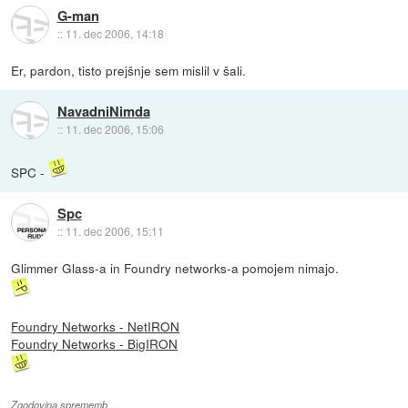
G-man
::
11. dec 2006, 14:18
Er, pardon, tisto prejšnje sem mislil v šali.
NavadniNimda
::
11. dec 2006, 15:06
SPC -
Spc
::
11. dec 2006, 15:11
Glimmer Glass-a in Foundry networks-a pomojem nimajo.
Foundry Networks - NetIRON
Foundry Networks - BigIRON
Zgodovina sprememb…