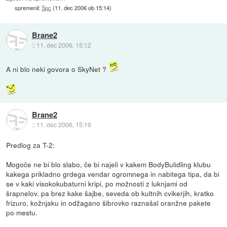
spremenil:
Spc
(
11. dec 2006 ob 15:14
)
Brane2
::
11. dec 2006, 15:12
A ni blo neki govora o SkyNet ?
Brane2
::
11. dec 2006, 15:19
Predlog za T-2:
Mogoče ne bi blo slabo, če bi najeli v kakem BodyBulidling klubu
kakega prikladno grdega vendar ogromnega in nabitega tipa, da bi
se v kaki visokokubaturni kripi, po možnosti z luknjami od
šrapnelov, pa brez kake šajbe, seveda ob kultnih cvikerjih, kratko
frizuro, kožnjaku in odžagano šibrovko raznašal oranžne pakete
po mestu.