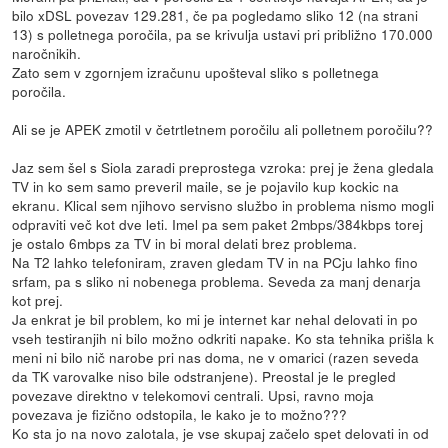
bilo xDSL povezav 129.281, če pa pogledamo sliko 12 (na strani
13) s polletnega poročila, pa se krivulja ustavi pri približno 170.000
naročnikih.
Zato sem v zgornjem izračunu upošteval sliko s polletnega
poročila.
Ali se je APEK zmotil v četrtletnem poročilu ali polletnem poročilu??
Jaz sem šel s Siola zaradi preprostega vzroka: prej je žena gledala
TV in ko sem samo preveril maile, se je pojavilo kup kockic na
ekranu. Klical sem njihovo servisno službo in problema nismo mogli
odpraviti več kot dve leti. Imel pa sem paket 2mbps/384kbps torej
je ostalo 6mbps za TV in bi moral delati brez problema.
Na T2 lahko telefoniram, zraven gledam TV in na PCju lahko fino
srfam, pa s sliko ni nobenega problema. Seveda za manj denarja
kot prej.
Ja enkrat je bil problem, ko mi je internet kar nehal delovati in po
vseh testiranjih ni bilo možno odkriti napake. Ko sta tehnika prišla k
meni ni bilo nič narobe pri nas doma, ne v omarici (razen seveda
da TK varovalke niso bile odstranjene). Preostal je le pregled
povezave direktno v telekomovi centrali. Upsi, ravno moja
povezava je fizično odstopila, le kako je to možno???
Ko sta jo na novo zalotala, je vse skupaj začelo spet delovati in od