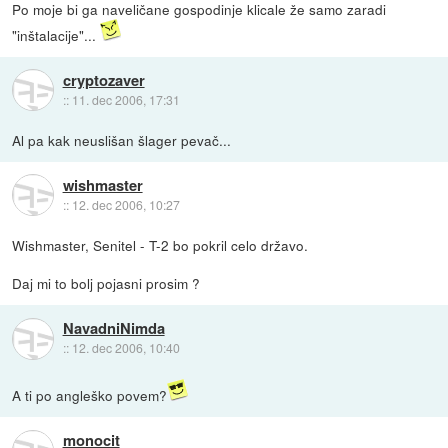
Po moje bi ga naveličane gospodinje klicale že samo zaradi
"inštalacije"...
cryptozaver
::
11. dec 2006, 17:31
Al pa kak neuslišan šlager pevač...
wishmaster
::
12. dec 2006, 10:27
Wishmaster, Senitel - T-2 bo pokril celo državo.
Daj mi to bolj pojasni prosim ?
NavadniNimda
::
12. dec 2006, 10:40
A ti po angleško povem?
monocit