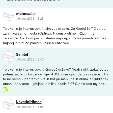
wishmaster
::
9. dec 2006, 18:28
Telekomu je interes pokriti cim vec drzave. Za Gratel in T-2 so pa
zanimiva samo mesta (Optika). Nisem proti ne T-2ju, in ne
Telekomu. Sel bom pac k tistemu najprej, ki mi bo ponudil storitev
najprej in tudi ce placam kaksen euro vec.
Senitel
::
9. dec 2006, 19:47
Telekomu je interes pokriti čim več države? Yeah right, zakaj se pa
potem najde toliko žepov, kjer ADSL ni mogoč, da glava peče... Pa
to ne samo v perifernih krajih kot pri meni (celih 30km iz Ljubljane)
ampak že v sami Ljubljani in bližni okolici? 97% pokritost my ass...
NavadniNimda
::
9. dec 2006, 21:04