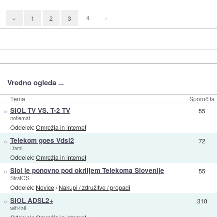
4
»
«
1
2
3
Vredno ogleda ...
Tema
Sporočila
»
SIOL TV VS. T-2 TV
55
notlemat
Oddelek:
Omrežja in internet
»
Telekom goes Vdsl2
72
Dami
Oddelek:
Omrežja in internet
»
Siol je ponovno pod okriljem Telekoma Slovenije
55
StratOS
Oddelek:
Novice
/
Nakupi / združitve / propadi
»
SIOL ADSL2+
310
wifi4all