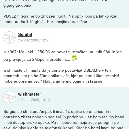
giga/giga doma.
VDSL2 ti tega ne bo zmožen nuditi. Na optiki boš pa lahko vzel
nadstrandard 10 gbit/s. Ker omejitev praktično ni.
Senitel
::
9. dec 2006, 12:54
jeje997: Ma kaki... 256/96 se poveže, stručkoti na unih 080 linijah
pa pravijo ja za 2Mbps ni problema...
wishmaster: In misliš da je ceneje postavljat DSLAM-e v teh
omarcah, kot pa še 50m optiko vlečt, kjer pol ene 10km ne rabiš
nobene opreme več? Nabijanje tehnologije v tri krasne.
wishmaster
::
9. dec 2006, 13:13
Sergio, se strinjam. Ampak ti imas 1x optiko do omarice. In ni
potrebno zbirat nobenih soglasij in podobno. Jaz bom recimo hotel
imeti dostop preko optike. Pa mi bodo na mojo zeljo potegnili po
cevi, do hise kjer je ze telefonski kabel. Kdor bo hotel imet, bo pac