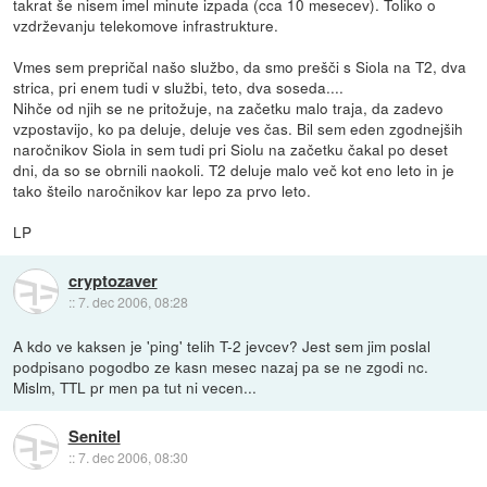
takrat še nisem imel minute izpada (cca 10 mesecev). Toliko o
vzdrževanju telekomove infrastrukture.
Vmes sem prepričal našo službo, da smo prešči s Siola na T2, dva
strica, pri enem tudi v službi, teto, dva soseda....
Nihče od njih se ne pritožuje, na začetku malo traja, da zadevo
vzpostavijo, ko pa deluje, deluje ves čas. Bil sem eden zgodnejših
naročnikov Siola in sem tudi pri Siolu na začetku čakal po deset
dni, da so se obrnili naokoli. T2 deluje malo več kot eno leto in je
tako šteilo naročnikov kar lepo za prvo leto.
LP
cryptozaver
::
7. dec 2006, 08:28
A kdo ve kaksen je 'ping' telih T-2 jevcev? Jest sem jim poslal
podpisano pogodbo ze kasn mesec nazaj pa se ne zgodi nc.
Mislm, TTL pr men pa tut ni vecen...
Senitel
::
7. dec 2006, 08:30