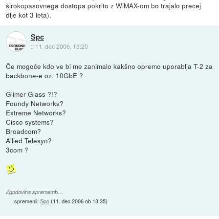
širokopasovnega dostopa pokrito z WiMAX-om bo trajalo precej
dlje kot 3 leta).
Spc
::
11. dec 2006, 13:20
Če mogoče kdo ve bi me zanimalo kakšno opremo uporablja T-2 za
backbone-e oz. 10GbE ?
Glimer Glass ?!?
Foundy Networks?
Extreme Networks?
Cisco systems?
Broadcom?
Allied Telesyn?
3com ?
Zgodovina sprememb…
spremenil:
Spc
(
11. dec 2006 ob 13:35
)