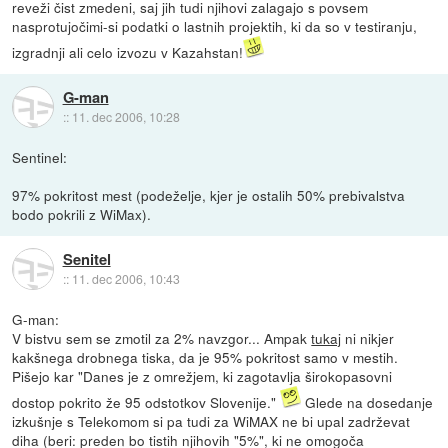
reveži čist zmedeni, saj jih tudi njihovi zalagajo s povsem
nasprotujočimi-si podatki o lastnih projektih, ki da so v testiranju,
izgradnji ali celo izvozu v Kazahstan!
G-man
::
11. dec 2006, 10:28
Sentinel:
97% pokritost mest (podeželje, kjer je ostalih 50% prebivalstva
bodo pokrili z WiMax).
Senitel
::
11. dec 2006, 10:43
G-man:
V bistvu sem se zmotil za 2% navzgor... Ampak
tukaj
ni nikjer
kakšnega drobnega tiska, da je 95% pokritost samo v mestih.
Pišejo kar "Danes je z omrežjem, ki zagotavlja širokopasovni
dostop pokrito že 95 odstotkov Slovenije."
Glede na dosedanje
izkušnje s Telekomom si pa tudi za WiMAX ne bi upal zadrževat
diha (beri: preden bo tistih njihovih "5%", ki ne omogoča