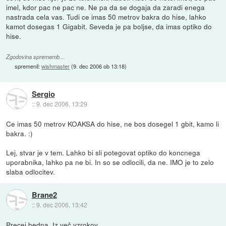
imel, kdor pac ne pac ne. Ne pa da se dogaja da zaradi enega
nastrada cela vas. Tudi ce imas 50 metrov bakra do hise, lahko
kamot dosegas 1 Gigabit. Seveda je pa boljse, da imas optiko do
hise.
Zgodovina sprememb…
spremenil:
wishmaster
(
9. dec 2006 ob 13:18
)
Sergio
::
9. dec 2006, 13:29
Ce imas 50 metrov KOAKSA do hise, ne bos dosegel 1 gbit, kamo li
bakra. :)
Lej, stvar je v tem. Lahko bi sli potegovat optiko do koncnega
uporabnika, lahko pa ne bi. In so se odlocili, da ne. IMO je to zelo
slaba odlocitev.
Brane2
::
9. dec 2006, 13:42
Precej bedna. Iz več vzrokov.