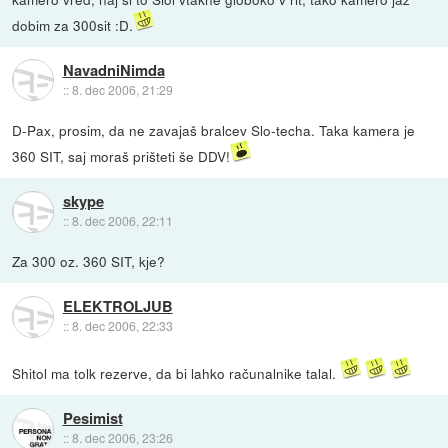
dobim za 300sit :D.
NavadniNimda
::
8. dec 2006, 21:29
D-Pax, prosim, da ne zavajaš bralcev Slo-techa. Taka kamera je
360 SIT, saj moraš prišteti še DDV!
skype
::
8. dec 2006, 22:11
Za 300 oz. 360 SIT, kje?
ELEKTROLJUB
::
8. dec 2006, 22:33
Shitol ma tolk rezerve, da bi lahko računalnike talal.
Pesimist
::
8. dec 2006, 23:26