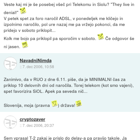
Veste kaj mi je še posebej všeč pri Telekomu in Siolu? "They live in
denial!"
V petek spet za foro naročil ADSL, v ponedeljek me kličejo in
izpolnimo naročilo, pol ure nazaj me pa vržejo pokonci, da me
pridejo v soboto priklopit...
Kolk me bojo pa priklopil pa sporočim v soboto.
Če odgovor še
ni jasen.
NavadniNimda
::
7. dec 2006, 10:58
Zanimivo, da v RUO z dne 6.11. piše, da je MINIMALNI čas za
priklop 10 delovnih dni od naročila. Torej telekom (kot smo vajeni),
spet favorizira SiOL. Apek pa seveda nič...
Slovenija, moja (pravna
) država!
cryptozaver
::
7. dec 2006, 20:37
Sem vprasal T-2 zakaj je prislo do delay-a pa pravijo takole. Ja