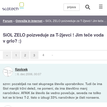
☰
Forum
»
Omrežja in internet
»
SiOL ZELO poizveduje za T-2jevci ! Jim teče voda v grlo? :)
SiOL ZELO poizveduje za T-2jevci ! Jim teče voda
v grlo? :)
4
»
«
1
2
3
fizolcek
::
6. dec 2006, 00:07
sznn: pozabljaš na rast skupnega števila uporabnikov. Tudi če ima
Siol manjši tržni delež, ne pomeni, da ima številčno manj
naročnikov. AFAIK še število še vedno povečuje, seveda ne toliko
kot se bi brez T-2. tisto o izbugi 33% naročnikov je čisti nonsens.