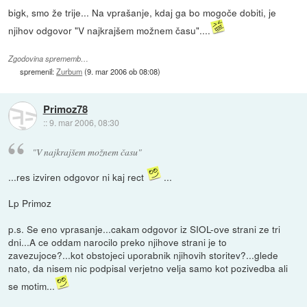
bigk, smo že trije... Na vprašanje, kdaj ga bo mogoče dobiti, je
njihov odgovor "V najkrajšem možnem času"....
Zgodovina sprememb…
spremenil:
Zurbum
(
9. mar 2006 ob 08:08
)
Primoz78
::
9. mar 2006, 08:30
"V najkrajšem možnem času"
...res izviren odgovor ni kaj rect
...
Lp Primoz
p.s. Se eno vprasanje...cakam odgovor iz SIOL-ove strani ze tri
dni...A ce oddam narocilo preko njihove strani je to
zavezujoce?...kot obstojeci uporabnik njihovih storitev?...glede
nato, da nisem nic podpisal verjetno velja samo kot pozivedba ali
se motim...