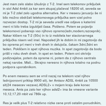
Jest mam zelo slabo izkušnjo z T-2. Imel sem telekomov priključek
in siol Adsl 4mbit za kar sem skupaj plačeval 18200 sit, seveda se
mi je T-2 zdel zelo ugodna alternativa. Ker v mesecu januarju še ni
bilo možno obdržati telekomovega priključka sem vzel polno
razvezan dostop. T-2 mi je seveda uredil vse odjave s katerimi
meni ni bilo treba izgubljati časa. Pošteno. Potem se pojavijo
telekomovci poberejo vso njihovo opremo(isdn,modem,razcepnik).
Nakar kličem na T-2 (50x) in to iz mobitela ker stacionarnega
priključka nisem več imel. Naposled jih le dobim in mi zagotovijo da
bo oprema pri meni v treh dneh in delujoča. čakam 3dni,5dni en
teden. Pokličem in spet njihova muzika. In spet zagotovijo da bodo
prišli v roku dveh dneh. In spet en teden. Potem oni okrivijo
podizvajalce, potem da opreme ni, potem da z njihovo centralo
nekaj narobe. Misli... Skrajno neresno in njihova totalno na podnu
podpora uporabnikom.
Po enem mesecu sem se vrnil nazaj na telekom vzel njihov
Isdn(ponovni priklop 9900 sit), ter Amisov ADSL 4mbit za 10500
sit(24 mesecev vezave).ADSL2+ v mojem kraju šele konec
meseca. Amis pa zato ker njihov adsl2+ ima še vmesne variante
10,12,17,20 mbit vsi 786k up.
Res je velik plus T-2 relativno nizke cene proti ostalim ponudnikim,