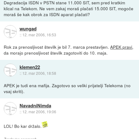
Degradacija ISDN v PSTN stane 11.000 SIT, sem pred kratkim
klical na Telekom. Ne vem zakaj moraš plačati 15.000 SIT, mogoče
moraš še kak obrok za ISDN aparat plačati?
wungad
::
12. mar 2006, 16:53
Rok za prenosljivost številk je bil 7. marca prestavljen.
APEK pravi
,
da morajo prenosljivost številk zagotoviti do 10. maja.
klemen22
::
12. mar 2006, 18:58
APEK je tudi ena mafija. Zagotovo so veliki prijatelji Telekoma (no
vsaj skriti).
NavadniNimda
::
12. mar 2006, 19:06
LOL! Bo kar držalo.