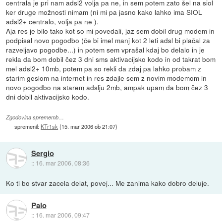
centrala je pri nam adsl2 volja pa ne, in sem potem zato šel na siol
ker druge možnosti nimam (ni mi pa jasno kako lahko ima SIOL
adsl2+ centralo, volja pa ne ).
Aja res je bilo tako kot so mi povedali, jaz sem dobil drug modem in
podpisal novo pogodbo (če bi imel manj kot 2 leti adsl bi plačal za
razveljavo pogodbe...) in potem sem vprašal kdaj bo delalo in je
rekla da bom dobil čez 3 dni sms aktivacijsko kodo in od takrat bom
mel adsl2+ 10mb, potem pa so rekli da zdaj pa lahko probam z
starim geslom na internet in res zdajle sem z novim modemom in
novo pogodbo na starem adslju 2mb, ampak upam da bom čez 3
dni dobil aktivacijsko kodo.
Zgodovina sprememb…
spremenil:
KTr1sk
(
15. mar 2006 ob 21:07
)
Sergio
::
16. mar 2006, 08:36
Ko ti bo stvar zacela delat, povej... Me zanima kako dobro deluje.
Palo
::
16. mar 2006, 09:47