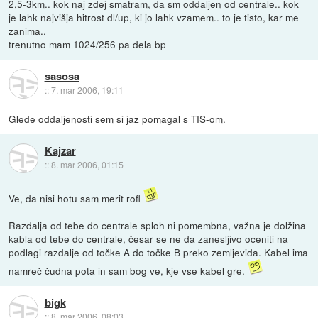
2,5-3km.. kok naj zdej smatram, da sm oddaljen od centrale.. kok
je lahk najvišja hitrost dl/up, ki jo lahk vzamem.. to je tisto, kar me
zanima..
trenutno mam 1024/256 pa dela bp
sasosa
::
7. mar 2006, 19:11
Glede oddaljenosti sem si jaz pomagal s TIS-om.
Kajzar
::
8. mar 2006, 01:15
Ve, da nisi hotu sam merit rofl
Razdalja od tebe do centrale sploh ni pomembna, važna je dolžina
kabla od tebe do centrale, česar se ne da zanesljivo oceniti na
podlagi razdalje od točke A do točke B preko zemljevida. Kabel ima
namreč čudna pota in sam bog ve, kje vse kabel gre.
bigk
::
8. mar 2006, 08:03