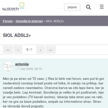
☰
Forum
»
Omrežja in internet
»
SIOL ADSL2+
SIOL ADSL2+
5
/ 7
««
«
»
»»
antonija
::
7. mar 2006, 09:19
Men je pa stran od T2 vsec ;) Res bi lahk mel forum, sam pol bi gor
moderatorji nonstop brisali poste od folka, ki cakajo na priklop, kar
naredi zadevo nesmiselno. Oranzna barva se cits lepo bere, ker je
ozadje belo. Lep kontrast. Scrollanja je veliko le pri podtraneh, kjer
je vec podatkov (TV kanali recimo). Iskanja taka stran pac ne rabi,
ker ne gre za baze podatkov, ampak za informativno stran. Stran
se obnavlja dovolj pogosto.