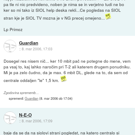
pa tle ni nic predvideno, noben je nima se in verjetno tudi ne bo
ker so mi tako iz SIOL help deska rekli...Ce pogledas na SIOL
stran kje je SIOL TV mozna je v NG precej omejeno...
Lp Primoz
Guardian
::
8. mar 2006, 17:03
Dosegel res nisem nič... ker 10 mbit pač ne potegne do mene, vem
pa vsaj to, kaj lahko naročim pri T-2 ali katerem drugem ponudniku.
Mi je pa zelo čudno, da je max. 6 mbit DL, glede na to, da sem od
centrale oddaljen "le" 1,5 km.
Zgodovina sprememb…
spremenil:
Guardian
(
8. mar 2006 ob 17:04
)
N-E-O
::
8. mar 2006, 17:09
baje da se da na siolovi strani pogledat, na katero centralo si