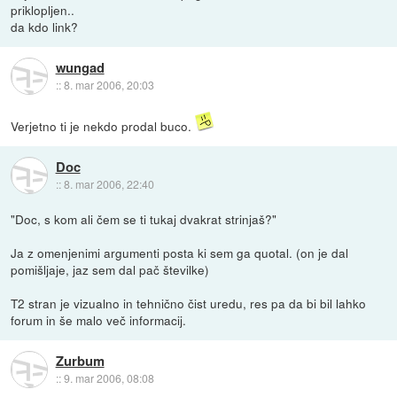
priklopljen..
da kdo link?
wungad
::
8. mar 2006, 20:03
Verjetno ti je nekdo prodal buco.
Doc
::
8. mar 2006, 22:40
"Doc, s kom ali čem se ti tukaj dvakrat strinjaš?"
Ja z omenjenimi argumenti posta ki sem ga quotal. (on je dal
pomišljaje, jaz sem dal pač številke)
T2 stran je vizualno in tehnično čist uredu, res pa da bi bil lahko
forum in še malo več informacij.
Zurbum
::
9. mar 2006, 08:08