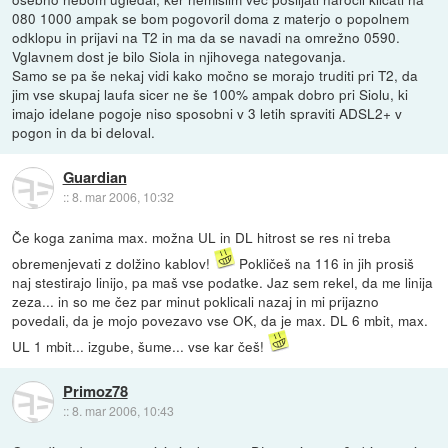
080 1000 ampak se bom pogovoril doma z materjo o popolnem
odklopu in prijavi na T2 in ma da se navadi na omrežno 0590.
Vglavnem dost je bilo Siola in njihovega nategovanja.
Samo se pa še nekaj vidi kako močno se morajo truditi pri T2, da
jim vse skupaj laufa sicer ne še 100% ampak dobro pri Siolu, ki
imajo idelane pogoje niso sposobni v 3 letih spraviti ADSL2+ v
pogon in da bi deloval.
Guardian
::
8. mar 2006, 10:32
Če koga zanima max. možna UL in DL hitrost se res ni treba
obremenjevati z dolžino kablov!
Pokličeš na 116 in jih prosiš
naj stestirajo linijo, pa maš vse podatke. Jaz sem rekel, da me linija
zeza... in so me čez par minut poklicali nazaj in mi prijazno
povedali, da je mojo povezavo vse OK, da je max. DL 6 mbit, max.
UL 1 mbit... izgube, šume... vse kar češ!
Primoz78
::
8. mar 2006, 10:43