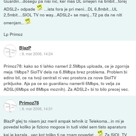
Guardin...dosegu pa nisi nic, ker mas DL omejen na 6mbit...torej
ADSL2+ odpade
...ista fora je pri meni...DL 6,8mbit...UL
2,5mbit....SIOL TV no way...ADSL2+ se manj...T2 pa da ne niti
omenjam...
Lp Primoz
BlazP
::
8. mar 2006, 14:24
Primoz78: kako so ti lahko namerl 2.5Mbps uploada, ce je zgornja
meja 1Mbps? SiolTV dela na 6.8Mbps brez problema. Problem bi
edino bil, ce na tvoji centrali ni vec prostora za nove SiolTV
prikljucke. Aja pa ce so guardianu namerili 6Mbps, to velja za
ADSL(6Mbps od 8Mbps moznih). Za ADSL2+ bi to bilo precej vec.
Primoz78
::
8. mar 2006, 14:31
BlazP glej to nisem jaz meril ampak tehnik iz Telekoma...in mi je
povedal koliko je fizicno mogoce in tudi videl sem tisto aparaturo
kaj je kazala...vec kot toliko ti ne znam povedat...
Za SIOL TV