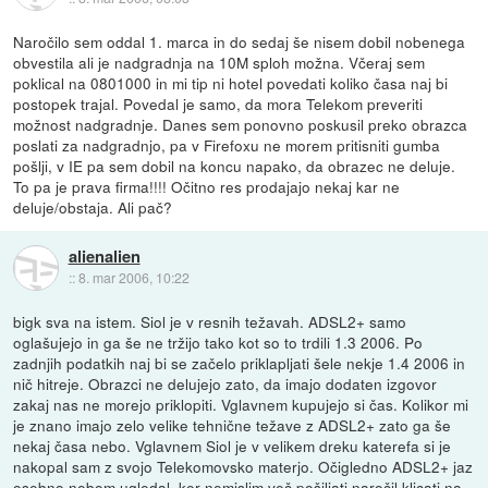
Naročilo sem oddal 1. marca in do sedaj še nisem dobil nobenega
obvestila ali je nadgradnja na 10M sploh možna. Včeraj sem
poklical na 0801000 in mi tip ni hotel povedati koliko časa naj bi
postopek trajal. Povedal je samo, da mora Telekom preveriti
možnost nadgradnje. Danes sem ponovno poskusil preko obrazca
poslati za nadgradnjo, pa v Firefoxu ne morem pritisniti gumba
pošlji, v IE pa sem dobil na koncu napako, da obrazec ne deluje.
To pa je prava firma!!!! Očitno res prodajajo nekaj kar ne
deluje/obstaja. Ali pač?
alienalien
::
8. mar 2006, 10:22
bigk sva na istem. Siol je v resnih težavah. ADSL2+ samo
oglašujejo in ga še ne tržijo tako kot so to trdili 1.3 2006. Po
zadnjih podatkih naj bi se začelo priklapljati šele nekje 1.4 2006 in
nič hitreje. Obrazci ne delujejo zato, da imajo dodaten izgovor
zakaj nas ne morejo priklopiti. Vglavnem kupujejo si čas. Kolikor mi
je znano imajo zelo velike tehnične težave z ADSL2+ zato ga še
nekaj časa nebo. Vglavnem Siol je v velikem dreku katerefa si je
nakopal sam z svojo Telekomovsko materjo. Očigledno ADSL2+ jaz
osebno nebom ugledal, ker nemislim več pošiljati naročil klicati na