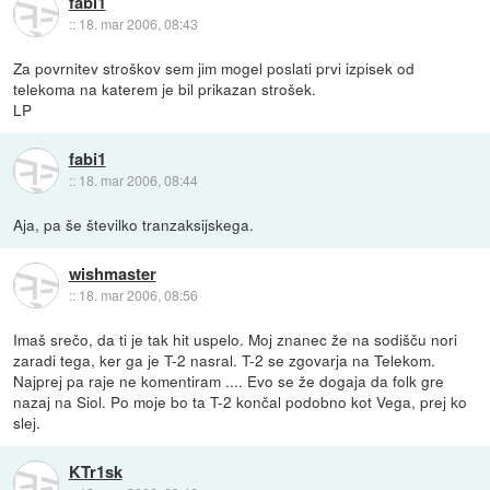
fabi1
::
18. mar 2006, 08:43
Za povrnitev stroškov sem jim mogel poslati prvi izpisek od
telekoma na katerem je bil prikazan strošek.
LP
fabi1
::
18. mar 2006, 08:44
Aja, pa še številko tranzaksijskega.
wishmaster
::
18. mar 2006, 08:56
Imaš srečo, da ti je tak hit uspelo. Moj znanec že na sodišču nori
zaradi tega, ker ga je T-2 nasral. T-2 se zgovarja na Telekom.
Najprej pa raje ne komentiram .... Evo se že dogaja da folk gre
nazaj na Siol. Po moje bo ta T-2 končal podobno kot Vega, prej ko
slej.
KTr1sk