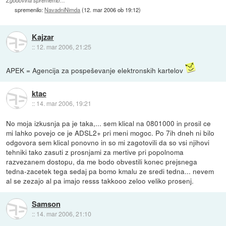
Zgodovina sprememb…
spremenilo:
NavadniNimda
(
12. mar 2006 ob 19:12
)
Kajzar
::
12. mar 2006, 21:25
APEK = Agencija za pospeševanje elektronskih kartelov
ktac
::
14. mar 2006, 19:21
No moja izkusnja pa je taka,... sem klical na 0801000 in prosil ce
mi lahko povejo ce je ADSL2+ pri meni mogoc. Po 7ih dneh ni bilo
odgovora sem klical ponovno in so mi zagotovili da so vsi njihovi
tehniki tako zasuti z prosnjami za mertive pri popolnoma
razvezanem dostopu, da me bodo obvestili konec prejsnega
tedna-zacetek tega sedaj pa bomo kmalu ze sredi tedna... nevem
al se zezajo al pa imajo resss takkooo zeloo veliko prosenj.
Samson
::
14. mar 2006, 21:10