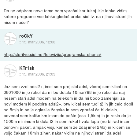
Da ne odpiram nove teme bom vprašal kar tukaj .kje lahko vidim
katere programe vse lahko gledaš preko siol tv. na njihovi strani jih
nisem našel?
roCkY
::
15. mar 2006, 12:08
http://storitve.siol.net/televizija/programska-shema/
KTr1sk
::
15. mar 2006, 21:03
Jaz sem vzel adsl2+, imel sem prej siol adsl, včeraj sem klical na
0801000 in je rekel da mi bo delalo 10mb/768 in je rekel da naj
nesem stari adsl modem na telekom in da mi bodo zamenjali za
novi modem ki podpira adsl2+. btw klical sem tudi t2 in jih celo dobil
po 5min in se je oglasila ženska in sem vprašal če bi delalo,
povedal sem koliko km imam do pošte (cca 1,5km) in je rekla da je
1500m minimum ki dela t2 in sem rekel hvala lepa (ne bi rad imam
osnovni paket, ampak višji, ker sem že zdaj imel 2Mb) in kličem še
voljo čakam 10min ziher, nakar vidim na njihovi strani da adsl