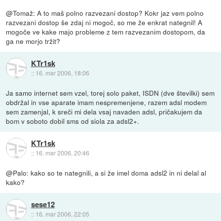
@Tomaž: A to maš polno razvezani dostop? Kokr jaz vem polno
razvezani dostop še zdaj ni mogoč, so me že enkrat nategnil! A
mogoče ve kake majo probleme z tem razvezanim dostopom, da
ga ne morjo tržit?
KTr1sk
::
16. mar 2006, 18:06
Ja samo internet sem vzel, torej solo paket, ISDN (dve številki) sem
obdržal in vse aparate imam nespremenjene, razem adsl modem
sem zamenjal, k sreči mi dela vsaj navaden adsl, pričakujem da
bom v soboto dobil sms od siola za adsl2+.
KTr1sk
::
16. mar 2006, 20:46
@Palo: kako so te nategnili, a si že imel doma adsl2 in ni delal al
kako?
sese12
::
16. mar 2006, 22:05