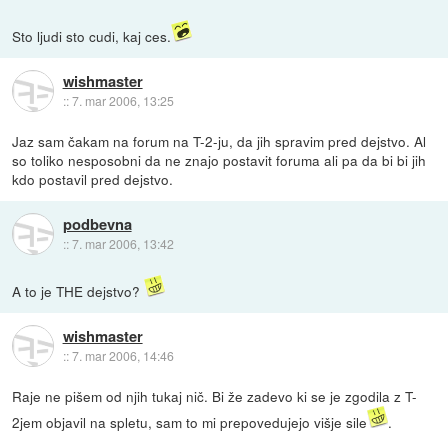
Sto ljudi sto cudi, kaj ces.
wishmaster
::
7. mar 2006, 13:25
Jaz sam čakam na forum na T-2-ju, da jih spravim pred dejstvo. Al
so toliko nesposobni da ne znajo postavit foruma ali pa da bi bi jih
kdo postavil pred dejstvo.
podbevna
::
7. mar 2006, 13:42
A to je THE dejstvo?
wishmaster
::
7. mar 2006, 14:46
Raje ne pišem od njih tukaj nič. Bi že zadevo ki se je zgodila z T-
2jem objavil na spletu, sam to mi prepovedujejo višje sile
.