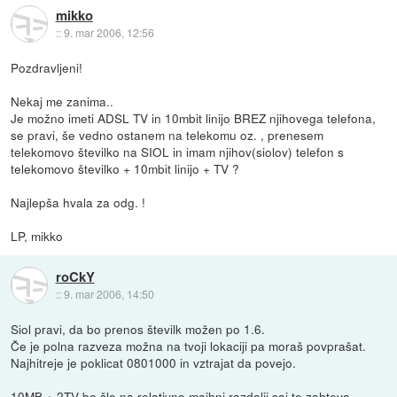
mikko
::
9. mar 2006, 12:56
Pozdravljeni!
Nekaj me zanima..
Je možno imeti ADSL TV in 10mbit linijo BREZ njihovega telefona,
se pravi, še vedno ostanem na telekomu oz. , prenesem
telekomovo številko na SIOL in imam njihov(siolov) telefon s
telekomovo številko + 10mbit linijo + TV ?
Najlepša hvala za odg. !
LP, mikko
roCkY
::
9. mar 2006, 14:50
Siol pravi, da bo prenos številk možen po 1.6.
Če je polna razveza možna na tvoji lokaciji pa moraš povprašat.
Najhitreje je poklicat 0801000 in vztrajat da povejo.
10MB + 2TV bo šlo na relativno majhni razdalji saj to zahteva