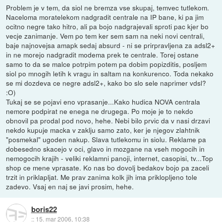
Problem je v tem, da siol ne bremza vse skupaj, temvec tutlekom.
Naceloma moratelekom nadgradit centrale na IP bane, ki pa jim
ocitno negre tako hitro, ali pa bojo nadgrajevali sproti pac kjer bo
vecje zanimanje. Vem po tem ker sem sam na neki novi centrali,
baje najnovejsa amapk sedaj absurd - ni se prirpravljena za adsl2+
in ne morejo nadgradit modema prek te centrale. Torej ostane
samo to da se malce potrpim potem pa dobim popizditis, posljem
siol po mnogih letih k vragu in saltam na konkurenco. Toda nekako
se mi dozdeva ce negre adsl2+, kako bo slo sele naprimer vdsl?
:O)
Tukaj se se pojavi eno vprasanje...Kako hudica NOVA centrala
nemore podpirat ne enega ne drugega. Po moje je to nekdo
obnovil pa prodal pod novo, hehe. Nebi bilo prvic da v nasi drzavi
nekdo kupuje macka v zaklju samo zato, ker je njegov zlahtnik
"posmekal" ugoden nakup. Slava tutlekomu in siolu. Reklame pa
dobesedno skacejo v oci, glavo in mozgane na vseh mogocih in
nemogocih krajih - veliki reklamni panoji, internet, casopisi, tv...Top
shop ce mene vprasate. Ko nas bo dovolj bedakov bojo pa zaceli
trzit in priklapljat. Me prav zanima kolk jih ima priklopljeno tole
zadevo. Vsaj en naj se javi prosim, hehe.
boris22
::
15. mar 2006, 10:38