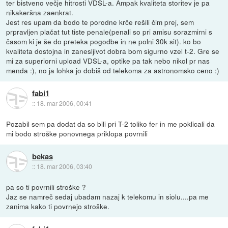
ter bistveno večje hitrosti VDSL-a. Ampak kvaliteta storitev je pa
nikakeršna zaenkrat.
Jest res upam da bodo te porodne krče rešili čim prej, sem
prpravljen plačat tut tiste penale(penali so pri amisu sorazmirni s
časom ki je še do preteka pogodbe in ne polni 30k sit). ko bo
kvaliteta dostojna in zanesljivot dobra bom sigurno vzel t-2. Gre se
mi za superiorni upload VDSL-a, optike pa tak nebo nikol pr nas
menda :), no ja lohka jo dobiš od telekoma za astronomsko ceno :)
fabi1
::
18. mar 2006, 00:41
Pozabil sem pa dodat da so bili pri T-2 toliko fer in me poklicali da
mi bodo stroške ponovnega priklopa povrnili
bekas
::
18. mar 2006, 03:40
pa so ti povrnili stroške ?
Jaz se namreč sedaj ubadam nazaj k telekomu in siolu....pa me
zanima kako ti povrnejo stroške.