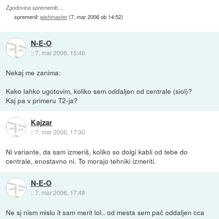
Zgodovina sprememb…
spremenil:
wishmaster
(
7. mar 2006 ob 14:52
)
N-E-O
::
7. mar 2006, 15:46
Nekaj me zanima:
Kako lahko ugotovim, koliko sem oddaljen od centrale (siol)?
Kaj pa v primeru T2-ja?
Kajzar
::
7. mar 2006, 17:30
Ni variante, da sam izmeriš, koliko so dolgi kabli od tebe do
centrale, enostavno ni. To morajo tehniki izmeriti.
N-E-O
::
7. mar 2006, 17:48
Ne sj nism mislu it sam merit lol.. od mesta sem pač oddaljen cca