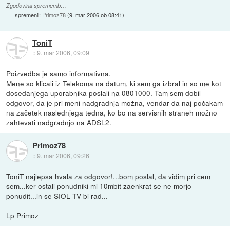
Zgodovina sprememb…
spremenil:
Primoz78
(
9. mar 2006 ob 08:41
)
ToniT
::
9. mar 2006, 09:09
Poizvedba je samo informativna.
Mene so klicali iz Telekoma na datum, ki sem ga izbral in so me kot
dosedanjega uporabnika poslali na 0801000. Tam sem dobil
odgovor, da je pri meni nadgradnja možna, vendar da naj počakam
na začetek naslednjega tedna, ko bo na servisnih straneh možno
zahtevati nadgradnjo na ADSL2.
Primoz78
::
9. mar 2006, 09:26
ToniT najlepsa hvala za odgovor!...bom poslal, da vidim pri cem
sem...ker ostali ponudniki mi 10mbit zaenkrat se ne morjo
ponudit...in se SIOL TV bi rad...
Lp Primoz