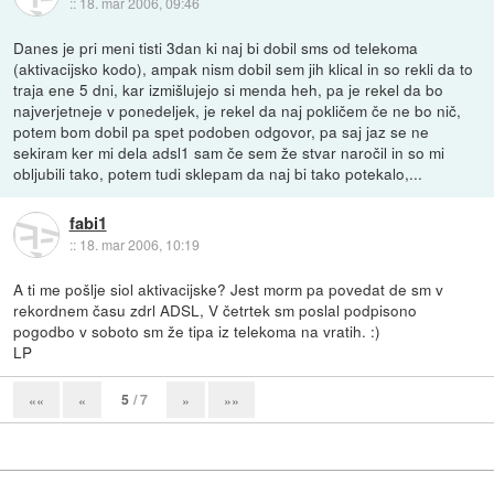
::
18. mar 2006, 09:46
Danes je pri meni tisti 3dan ki naj bi dobil sms od telekoma
(aktivacijsko kodo), ampak nism dobil sem jih klical in so rekli da to
traja ene 5 dni, kar izmišlujejo si menda heh, pa je rekel da bo
najverjetneje v ponedeljek, je rekel da naj pokličem če ne bo nič,
potem bom dobil pa spet podoben odgovor, pa saj jaz se ne
sekiram ker mi dela adsl1 sam če sem že stvar naročil in so mi
obljubili tako, potem tudi sklepam da naj bi tako potekalo,...
fabi1
::
18. mar 2006, 10:19
A ti me pošlje siol aktivacijske? Jest morm pa povedat de sm v
rekordnem času zdrl ADSL, V četrtek sm poslal podpisono
pogodbo v soboto sm že tipa iz telekoma na vratih. :)
LP
5
/ 7
««
«
»
»»