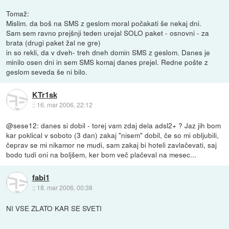
Tomaž:
Mislim. da boš na SMS z geslom moral počakati še nekaj dni.
Sam sem ravno prejšnji teden urejal SOLO paket - osnovni - za
brata (drugi paket žal ne gre)
in so rekli, da v dveh- treh dneh domin SMS z geslom. Danes je
minilo osen dni in sem SMS komaj danes prejel. Redne pošte z
geslom seveda še ni bilo.
KTr1sk
::
16. mar 2006, 22:12
@sese12: danes si dobil - torej vam zdaj dela adsl2+ ? Jaz jih bom
kar poklical v soboto (3 dan) zakaj "nisem" dobil, če so mi obljubili,
čeprav se mi nikamor ne mudi, sam zakaj bi hoteli zavlačevati, saj
bodo tudi oni na boljšem, ker bom več plačeval na mesec...
fabi1
::
18. mar 2006, 00:38
NI VSE ZLATO KAR SE SVETI