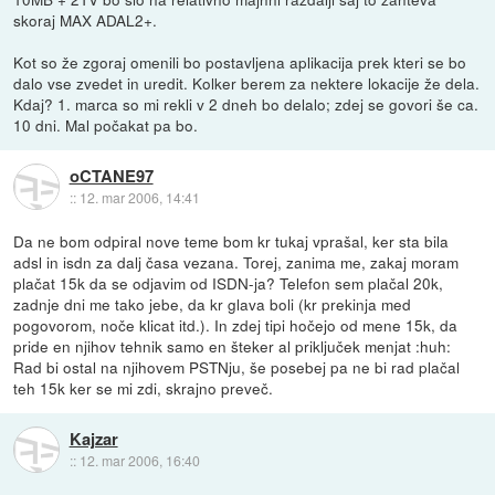
skoraj MAX ADAL2+.
Kot so že zgoraj omenili bo postavljena aplikacija prek kteri se bo
dalo vse zvedet in uredit. Kolker berem za nektere lokacije že dela.
Kdaj? 1. marca so mi rekli v 2 dneh bo delalo; zdej se govori še ca.
10 dni. Mal počakat pa bo.
oCTANE97
::
12. mar 2006, 14:41
Da ne bom odpiral nove teme bom kr tukaj vprašal, ker sta bila
adsl in isdn za dalj časa vezana. Torej, zanima me, zakaj moram
plačat 15k da se odjavim od ISDN-ja? Telefon sem plačal 20k,
zadnje dni me tako jebe, da kr glava boli (kr prekinja med
pogovorom, noče klicat itd.). In zdej tipi hočejo od mene 15k, da
pride en njihov tehnik samo en šteker al priključek menjat :huh:
Rad bi ostal na njihovem PSTNju, še posebej pa ne bi rad plačal
teh 15k ker se mi zdi, skrajno preveč.
Kajzar
::
12. mar 2006, 16:40