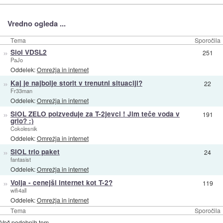
Vredno ogleda ...
Tema
Sporočila
»
Siol VDSL2
251
PaJo
Oddelek:
Omrežja in internet
»
Kaj je najbolje storit v trenutni situaciji?
22
Fr33man
Oddelek:
Omrežja in internet
»
SiOL ZELO poizveduje za T-2jevci ! Jim teče voda v
191
grlo? :)
Cokolesnik
Oddelek:
Omrežja in internet
»
SIOL trio paket
24
fantasist
Oddelek:
Omrežja in internet
»
Volja - cenejši internet kot T-2?
119
wifi4all
Oddelek:
Omrežja in internet
Tema
Sporočila
Več podobnih tem