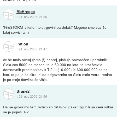
McHregec
::
21. nov 2006, 21:36
'FireSTORM' v kateri teletrgovini pa delaš? Mogoče smo vas že
kdaj servisiral ;)
iration
::
21. nov 2006, 21:47
če še malo ocenjujemo (!) naprej, plačuje povprečen uporabnik
Siola cca 5000 na mesec, to je 60.000 na leto. to krat število
domnevnih prestopnikov k T-2-ju (10.000) je 600.000.000 sit na
leto. to pa je že cifra, ki da odgovornim na Siolu malo vetra. realno
je po moje številka še višja.
Brane2
::
21. nov 2006, 21:56
Da ne govorimo tem, koliko so SiOL-ovi paketi zgubili na ceni odkar
se je pojavil T-2...