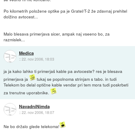
Po kilometrih položene optike pa je Gratel/T-2 že zdavnaj prehitel
dolžino avtocest...
Malo blesava primerjava sicer, ampak naj vseeno bo, za
razmislek...
Medica
::
22. nov 2006, 18:03
ja ja kako lahko ti primerjaš kable pa avtoceste? res je blesava
primerjava ja
tukaj se popolnoma strinjam s tabo. in tudi
Telekom bo delal optične kable vendar pri tem mora tudi poskrbeti
za trenutne uporabnike.
NavadniNimda
::
22. nov 2006, 18:07
Ne bo držalo glede telekoma!