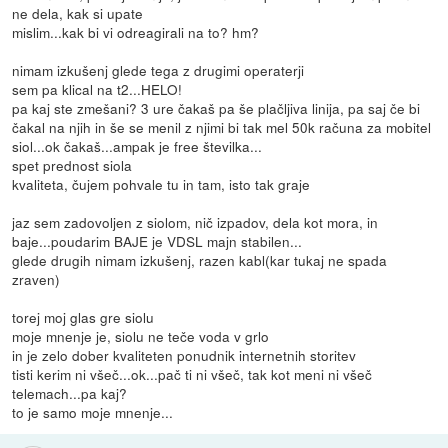
ne dela, kak si upate
mislim...kak bi vi odreagirali na to? hm?
nimam izkušenj glede tega z drugimi operaterji
sem pa klical na t2...HELO!
pa kaj ste zmešani? 3 ure čakaš pa še plačljiva linija, pa saj če bi
čakal na njih in še se menil z njimi bi tak mel 50k računa za mobitel
siol...ok čakaš...ampak je free številka...
spet prednost siola
kvaliteta, čujem pohvale tu in tam, isto tak graje
jaz sem zadovoljen z siolom, nič izpadov, dela kot mora, in
baje...poudarim BAJE je VDSL majn stabilen...
glede drugih nimam izkušenj, razen kabl(kar tukaj ne spada
zraven)
torej moj glas gre siolu
moje mnenje je, siolu ne teče voda v grlo
in je zelo dober kvaliteten ponudnik internetnih storitev
tisti kerim ni všeč...ok...pač ti ni všeč, tak kot meni ni všeč
telemach...pa kaj?
to je samo moje mnenje...