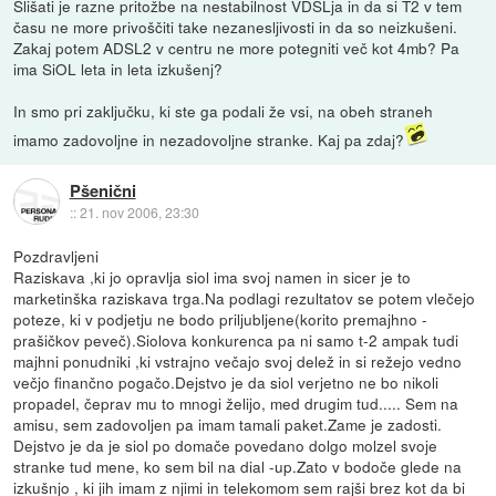
Slišati je razne pritožbe na nestabilnost VDSLja in da si T2 v tem
času ne more privoščiti take nezanesljivosti in da so neizkušeni.
Zakaj potem ADSL2 v centru ne more potegniti več kot 4mb? Pa
ima SiOL leta in leta izkušenj?
In smo pri zaključku, ki ste ga podali že vsi, na obeh straneh
imamo zadovoljne in nezadovoljne stranke. Kaj pa zdaj?
Pšenični
::
21. nov 2006, 23:30
Pozdravljeni
Raziskava ,ki jo opravlja siol ima svoj namen in sicer je to
marketinška raziskava trga.Na podlagi rezultatov se potem vlečejo
poteze, ki v podjetju ne bodo priljubljene(korito premajhno -
prašičkov peveč).Siolova konkurenca pa ni samo t-2 ampak tudi
majhni ponudniki ,ki vstrajno večajo svoj delež in si režejo vedno
večjo finančno pogačo.Dejstvo je da siol verjetno ne bo nikoli
propadel, čeprav mu to mnogi želijo, med drugim tud..... Sem na
amisu, sem zadovoljen pa imam tamali paket.Zame je zadosti.
Dejstvo je da je siol po domače povedano dolgo molzel svoje
stranke tud mene, ko sem bil na dial -up.Zato v bodoče glede na
izkušnjo , ki jih imam z njimi in telekomom sem rajši brez kot da bi