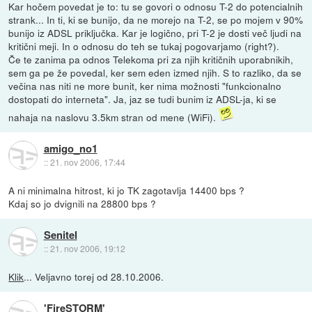
Kar hočem povedat je to: tu se govori o odnosu T-2 do potencialnih
strank... In ti, ki se bunijo, da ne morejo na T-2, se po mojem v 90%
bunijo iz ADSL priključka. Kar je logično, pri T-2 je dosti več ljudi na
kritični meji. In o odnosu do teh se tukaj pogovarjamo (right?).
Če te zanima pa odnos Telekoma pri za njih kritičnih uporabnikih,
sem ga pe že povedal, ker sem eden izmed njih. S to razliko, da se
večina nas niti ne more bunit, ker nima možnosti "funkcionalno
dostopati do interneta". Ja, jaz se tudi bunim iz ADSL-ja, ki se
nahaja na naslovu 3.5km stran od mene (WiFi).
amigo_no1
::
21. nov 2006, 17:44
A ni minimalna hitrost, ki jo TK zagotavlja 14400 bps ?
Kdaj so jo dvignili na 28800 bps ?
Senitel
::
21. nov 2006, 19:12
Klik
... Veljavno torej od 28.10.2006.
'FireSTORM'