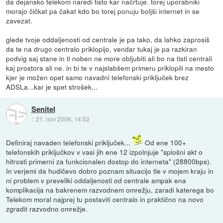
da dejansko telekom naredi tisto kar načrtuje. torej uporabniki
morajo čičkat pa čakat kdo bo torej ponuju boljši internet in se
zavezat.
glede tvoje oddaljenosti od centrale je pa tako, da lahko zaprosiš
da te na drugo centralo priklopijo, vendar tukaj je pa razkiran
podvig saj stane in ti noben ne more obljubiti ali bo na tisti centrali
kaj prostora ali ne. in bi te v najslabšem primeru priklopili na mesto
kjer je možen opet samo navadni telefonski priključek brez
ADSLa...kar je spet strošek...
Senitel
::
21. nov 2006, 14:52
Definiraj navaden telefonski priključek...
Od ene 100+
telefonskih priključkov v vasi jih ene 12 izpolnjuje "splošni akt o
hitrosti primerni za funkcionalen dostop do interneta" (28800bps).
In verjemi da hudičevo dobro poznam situacijo tle v mojem kraju in
ni problem v preveliki oddaljenosti od centrale ampak ena
komplikacija na bakrenem razvodnem omrežju, zaradi katerega bo
Telekom moral najprej tu postaviti centralo in praktično na novo
zgradit razvodno omrežje.