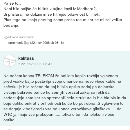
Pa še to..
Nebi bilo boljše če bi link v tujino imeli iz Maribora?
Bi prišlarali na dolžini in še hitrejšo odzivnost bi imeli.
Plus tega pa imajo peering samo preko uta.at kar se mi zdi velika
bedarija.
Zgodovina sprememb…
spremenil:
Spc
(
22. nov 2006 ob 08:16
)
kaktuss
::
22. nov 2006, 08:41
Na našem koncu TELEKOM že pol leta koplje razbija vglavnem
pred vsako bajto postavlja svoje omarice na novo vleče kable na
začetku je bilo rečeno da naj bi bila optika sedaj pa dejansko
vlečejo bakrene parice ko sem jih vprašal zakaj so rekli da
zadostujejo zato ker so spremenili celo strukturo in bla bla bla in da
bojo optiko enkrat v prihodnosti ko če bo potrebna :S vglavnem to
se dogaja v bežigradu vse od konca verovškove glinškova .... do
WTC ja imajo vse prekopan ..... toliko o tem da telekom vleče
optiko ...