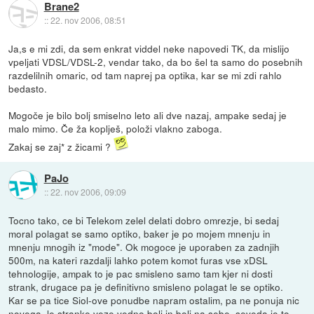
Brane2
::
22. nov 2006, 08:51
Ja,s e mi zdi, da sem enkrat viddel neke napovedi TK, da mislijo
vpeljati VDSL/VDSL-2, vendar tako, da bo šel ta samo do posebnih
razdelilnih omaric, od tam naprej pa optika, kar se mi zdi rahlo
bedasto.
Mogoče je bilo bolj smiselno leto ali dve nazaj, ampake sedaj je
malo mimo. Če ža koplješ, položi vlakno zaboga.
Zakaj se zaj* z žicami ?
PaJo
::
22. nov 2006, 09:09
Tocno tako, ce bi Telekom zelel delati dobro omrezje, bi sedaj
moral polagat se samo optiko, baker je po mojem mnenju in
mnenju mnogih iz "mode". Ok mogoce je uporaben za zadnjih
500m, na kateri razdalji lahko potem komot furas vse xDSL
tehnologije, ampak to je pac smisleno samo tam kjer ni dosti
strank, drugace pa je definitivno smisleno polagat le se optiko.
Kar se pa tice Siol-ove ponudbe napram ostalim, pa ne ponuja nic
novega, le stranke veze vedno bolj in bolj na sebe, seveda je to