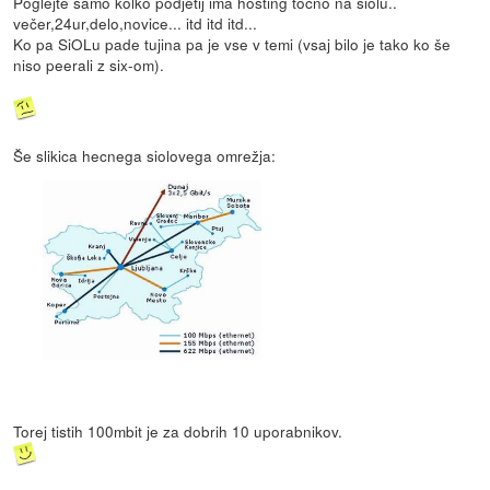
Poglejte samo kolko podjetij ima hosting točno na siolu..
večer,24ur,delo,novice... itd itd itd...
Ko pa SiOLu pade tujina pa je vse v temi (vsaj bilo je tako ko še
niso peerali z six-om).
Še slikica hecnega siolovega omrežja:
Torej tistih 100mbit je za dobrih 10 uporabnikov.