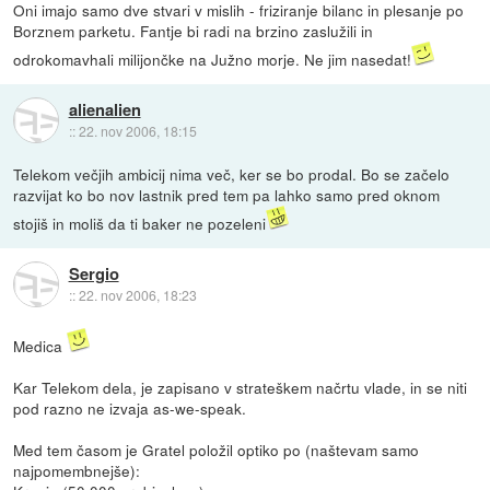
Oni imajo samo dve stvari v mislih - friziranje bilanc in plesanje po
Borznem parketu. Fantje bi radi na brzino zaslužili in
odrokomavhali milijončke na Južno morje. Ne jim nasedat!
alienalien
::
22. nov 2006, 18:15
Telekom večjih ambicij nima več, ker se bo prodal. Bo se začelo
razvijat ko bo nov lastnik pred tem pa lahko samo pred oknom
stojiš in moliš da ti baker ne pozeleni
Sergio
::
22. nov 2006, 18:23
Medica
Kar Telekom dela, je zapisano v strateškem načrtu vlade, in se niti
pod razno ne izvaja as-we-speak.
Med tem časom je Gratel položil optiko po (naštevam samo
najpomembnejše):