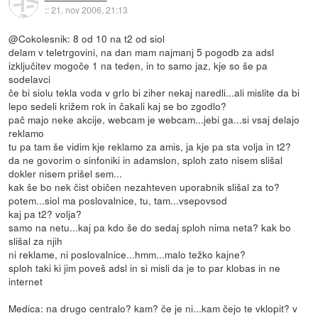
::
21. nov 2006, 21:13
@Cokolesnik: 8 od 10 na t2 od siol
delam v teletrgovini, na dan mam najmanj 5 pogodb za adsl
izključitev mogoče 1 na teden, in to samo jaz, kje so še pa
sodelavci
če bi siolu tekla voda v grlo bi ziher nekaj naredli...ali mislite da bi
lepo sedeli križem rok in čakali kaj se bo zgodlo?
pač majo neke akcije, webcam je webcam...jebi ga...si vsaj delajo
reklamo
tu pa tam še vidim kje reklamo za amis, ja kje pa sta volja in t2?
da ne govorim o sinfoniki in adamslon, sploh zato nisem slišal
dokler nisem prišel sem...
kak še bo nek čist običen nezahteven uporabnik slišal za to?
potem...siol ma poslovalnice, tu, tam...vsepovsod
kaj pa t2? volja?
samo na netu...kaj pa kdo še do sedaj sploh nima neta? kak bo
slišal za njih
ni reklame, ni poslovalnice...hmm...malo težko kajne?
sploh taki ki jim poveš adsl in si misli da je to par klobas in ne
internet
Medica: na drugo centralo? kam? če je ni...kam čejo te vklopit? v