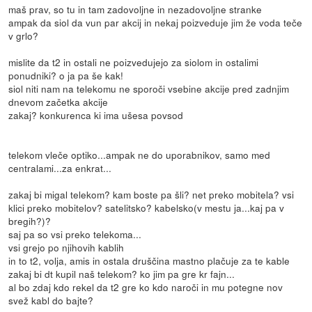
maš prav, so tu in tam zadovoljne in nezadovoljne stranke
ampak da siol da vun par akcij in nekaj poizveduje jim že voda teče
v grlo?
mislite da t2 in ostali ne poizvedujejo za siolom in ostalimi
ponudniki? o ja pa še kak!
siol niti nam na telekomu ne sporoči vsebine akcije pred zadnjim
dnevom začetka akcije
zakaj? konkurenca ki ima ušesa povsod
telekom vleče optiko...ampak ne do uporabnikov, samo med
centralami...za enkrat...
zakaj bi migal telekom? kam boste pa šli? net preko mobitela? vsi
klici preko mobitelov? satelitsko? kabelsko(v mestu ja...kaj pa v
bregih?)?
saj pa so vsi preko telekoma...
vsi grejo po njihovih kablih
in to t2, volja, amis in ostala druščina mastno plačuje za te kable
zakaj bi dt kupil naš telekom? ko jim pa gre kr fajn...
al bo zdaj kdo rekel da t2 gre ko kdo naroči in mu potegne nov
svež kabl do bajte?