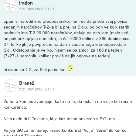
iration
::
21. nov 2006, 21:31
upam si naredit eno predpostavko, namreč da je bila vsaj plovica
sedanjih naročnikov T-2-ja bila prej na Siolu. po boh ve kolk starih
podatkih ima T-2 20.000 naročnikov, deluje pa eno leto (malo več,
ampak priklapljajo eno leto), in če 10000 delimo z 365 dobimo cca
27, toliko jih je povprečno na dan v času enega leta odpovedalo
Siol. Odstopanje je veliko, nisem se pa zmotil za 188 na teden
(7x27-1 naročnik, kolikor praviš da jih odpove na teden).
ni slabo za T-2, za Siol pa še kar
Brane2
::
21. nov 2006, 21:34
Že to, o kom poizvedujejo, kaže na to, da ostalih ne vidijo kot resno
konkurenco.
Njim uzde drži Telekom, ki je itak tesno povezan s SiOLom.
Valjda SiOLu ne morejo resno konkurirat "Volja" "Amis" itd ker so
odvisni od TK parice...