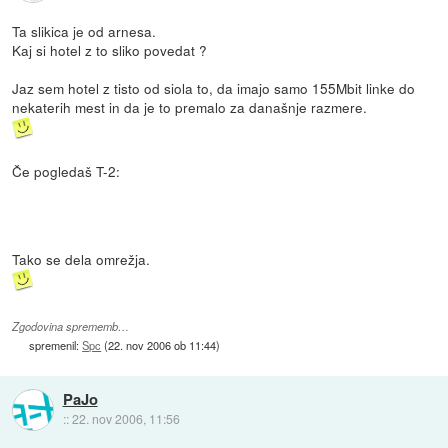
Ta slikica je od arnesa.
Kaj si hotel z to sliko povedat ?
Jaz sem hotel z tisto od siola to, da imajo samo 155Mbit linke do
nekaterih mest in da je to premalo za današnje razmere.
Če pogledaš T-2:
Tako se dela omrežja.
Zgodovina sprememb…
spremenil:
Spc
(
22. nov 2006 ob 11:44
)
PaJo
::
22. nov 2006, 11:56