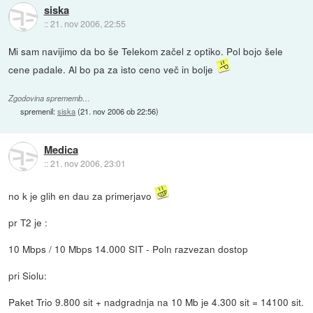
siska
::
21. nov 2006, 22:55
Mi sam navijimo da bo še Telekom začel z optiko. Pol bojo šele
cene padale. Al bo pa za isto ceno več in bolje
Zgodovina sprememb…
spremenil:
siska
(
21. nov 2006 ob 22:56
)
Medica
::
21. nov 2006, 23:01
no k je glih en dau za primerjavo
pr T2 je :
10 Mbps / 10 Mbps 14.000 SIT - Poln razvezan dostop
pri Siolu:
Paket Trio 9.800 sit + nadgradnja na 10 Mb je 4.300 sit = 14100 sit.