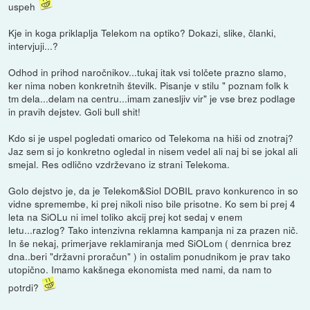
uspeh
Kje in koga priklaplja Telekom na optiko? Dokazi, slike, članki,
intervjuji...?
Odhod in prihod naročnikov...tukaj itak vsi tolčete prazno slamo,
ker nima noben konkretnih številk. Pisanje v stilu " poznam folk k
tm dela...delam na centru...imam zanesljiv vir" je vse brez podlage
in pravih dejstev. Goli bull shit!
Kdo si je uspel pogledati omarico od Telekoma na hiši od znotraj?
Jaz sem si jo konkretno ogledal in nisem vedel ali naj bi se jokal ali
smejal. Res odlično vzdrževano iz strani Telekoma.
Golo dejstvo je, da je Telekom&Siol DOBIL pravo konkurenco in so
vidne spremembe, ki prej nikoli niso bile prisotne. Ko sem bi prej 4
leta na SiOLu ni imel toliko akcij prej kot sedaj v enem
letu...razlog? Tako intenzivna reklamna kampanja ni za prazen nič.
In še nekaj, primerjave reklamiranja med SiOLom ( denrnica brez
dna..beri "državni proračun" ) in ostalim ponudnikom je prav tako
utopično. Imamo kakšnega ekonomista med nami, da nam to
potrdi?