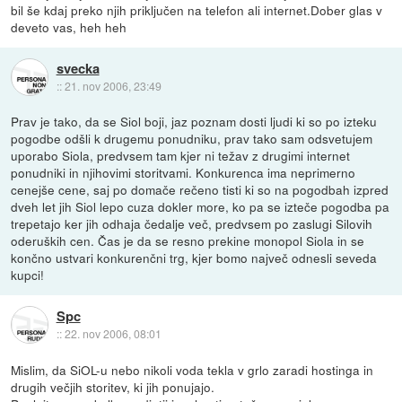
bil še kdaj preko njih priključen na telefon ali internet.Dober glas v
deveto vas, heh heh
svecka
::
21. nov 2006, 23:49
Prav je tako, da se Siol boji, jaz poznam dosti ljudi ki so po izteku
pogodbe odšli k drugemu ponudniku, prav tako sam odsvetujem
uporabo Siola, predvsem tam kjer ni težav z drugimi internet
ponudniki in njihovimi storitvami. Konkurenca ima neprimerno
cenejše cene, saj po domače rečeno tisti ki so na pogodbah izpred
dveh let jih Siol lepo cuza dokler more, ko pa se izteče pogodba pa
trepetajo ker jih odhaja čedalje več, predvsem po zaslugi Silovih
oderuških cen. Čas je da se resno prekine monopol Siola in se
končno ustvari konkurenčni trg, kjer bomo največ odnesli seveda
kupci!
Spc
::
22. nov 2006, 08:01
Mislim, da SiOL-u nebo nikoli voda tekla v grlo zaradi hostinga in
drugih večjih storitev, ki jih ponujajo.