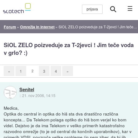
☰
Forum
»
Omrežja in internet
»
SiOL ZELO poizveduje za T-2jevci ! Jim teče voda v grlo? :)
SiOL ZELO poizveduje za T-2jevci ! Jim teče voda
v grlo? :)
2
«
1
3
4
»
Senitel
::
21. nov 2006, 14:15
Medica,
Optika do central in optika do hiš sta dva drastično različna
koncepta... Da Telekom polaga optiko do hiš bom verjel ko bom
videl. Dejstvo je da ima Telekom v veliko primerih katastrofalno
razvodno omrežje (to je od central do končnih uporabnikov), kar v
primerih VDSL povzroča velike probleme (in sem ziher, da bi jih