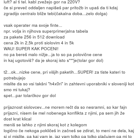
luft? al ti tel. kabl zvežejo gor na 220V?
če si preveč oddaljen napišeš par pritožb in upaš da ti kdaj
zgradijo centralo bliže tebi(čakalna doba...zelo dolga)
vsak operater ma svoje finte...
npr. volja in njihova superprimerjalna tabela
za pakete 256 in 512 download
cena 2k in 2,5k proti siolovim 4 in 5k
WAU! SUPER KAK POCENI!
no pa bereš malo nižje...ja to so pa polovične cene
in kaj ugotoviš? da je skoraj isto s***je(tolar gor dol)
t2...ok...nizke cene, pri višjih paketih...SUPER! za tiste kateri to
potrebujejo
mislite da so vsi takšni "h4x0ri" in zahtevni uporabniki v sloveniji kot
smo mi tukaj?
spet...par tolarčkov gor dol
prijaznost siolovcev...ne morem rečt da so nesramni, so kar fajn
prijazni, nisem še mel nobenega konflikta z njimi, pa sem jih že
dost krat klical
meniš se lahko z njimi skoraj kot z kolegom
logično če nekoga pokličeš in začneš se zdirat, to meni ne dela, kaj
si vi mislite, pa kaj vam je, jaz vam tolko pa tolko plačujem pa mi to