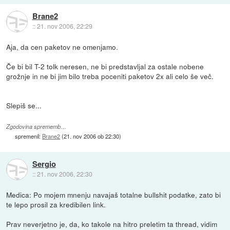
Brane2
::
21. nov 2006, 22:29
Aja, da cen paketov ne omenjamo.
Če bi bil T-2 tolk neresen, ne bi predstavljal za ostale nobene
grožnje in ne bi jim bilo treba poceniti paketov 2x ali celo še več.
Slepiš se...
Zgodovina sprememb…
spremenil:
Brane2
(
21. nov 2006 ob 22:30
)
Sergio
::
21. nov 2006, 22:30
Medica: Po mojem mnenju navajaš totalne bullshit podatke, zato bi
te lepo prosil za kredibilen link.
Prav neverjetno je, da, ko takole na hitro preletim ta thread, vidim