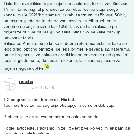
Tista Siol-ova slikica je po mojem ze zastarela, ker ce zeli Siol ves
TV in internet signal prensest za potrebe, recimo stajerskega
konca, mu je 622Mbit premalo, tu rabi za trnutni traffic vsaj 5Gbit,
po mojem, glede na to, da pa vse mecejo na Ethernet, pa je
verjetno najbolj smiselno kar 10Gbit, tak da tista slikica je po
mojem ze out. Je pa res glupo zakaj nima Siol se kake backup
povezave iz Mb.
Slikica od Arnesa, pa je lahko le dobra referenca ostalim, kako se
lepo gradi opticno omrezje, se lepsi primer je seveda T2, kateremu,
pa se bo pocasi, ze splacalo graditi lastne povezave med glavnimi
tockmi, glede na to, da sedaj Telekomu, kar mastno placuje za
najem njegove optike
roscha
::
22. nov 2006, 17:48
T-2 bo gradil lastno hrbtenico. Nič bat.
Tudi načrti so že, pa soglasja obstajajo in se še pridobivajo.
Problem je le da se vse naenkrat enostavno ne da.
Poglej avtoceste. Packamo jih že 15+ let z veliko večjimi ekipami pa
še vedno ni nič končano.