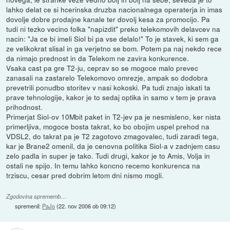
lahko delat ce si hcerinska druzba nacionalnega operaterja in imas
dovolje dobre prodajne kanale ter dovolj kesa za promocijo. Pa
tudi ni tezko vecino folka "napizdit" preko telekomovih delavcev na
nacin: "Ja ce bi imeli Siol bi pa vse delalo!" To je stavek, ki sem ga
ze velikokrat slisal in ga verjetno se bom. Potem pa naj nekdo rece
da nimajo prednost in da Telekom ne zavira konkurence.
Vsaka cast pa gre T2-ju, ceprav so se mogoce malo prevec
zanasali na zastarelo Telekomovo omrezje, ampak so dodobra
prevetrili ponudbo storitev v nasi kokoski. Pa tudi znajo iskati ta
prave tehnologije, kakor je to sedaj optika in samo v tem je prava
prihodnost.
Primerjat Siol-ov 10Mbit paket in T2-jev pa je nesmisleno, ker nista
primerljiva, mogoce bosta takrat, ko bo obojim uspel prehod na
VDSL2, do takrat pa je T2 zagotovo zmagovalec, tudi zaradi tega,
kar je Brane2 omenil, da je cenovna politika Siol-a v zadnjem casu
zelo padla in super je tako. Tudi drugi, kakor je to Amis, Volja in
ostali ne spijo. In temu lahko koncno recemo konkurenca na
trziscu, cesar pred dobrim letom dni nismo mogli.
Zgodovina sprememb…
spremenil:
PaJo
(
22. nov 2006 ob 09:12
)