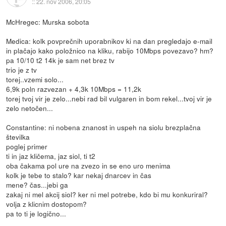
::
22. nov 2006, 20:05
McHregec: Murska sobota
Medica: kolk povprečnih uporabnikov ki na dan pregledajo e-mail
in plačajo kako položnico na kliku, rabijo 10Mbps povezavo? hm?
pa 10/10 t2 14k je sam net brez tv
trio je z tv
torej..vzemi solo...
6,9k poln razvezan + 4,3k 10Mbps = 11,2k
torej tvoj vir je zelo...nebi rad bil vulgaren in bom rekel...tvoj vir je
zelo netočen...
Constantine: ni nobena znanost in uspeh na siolu brezplačna
številka
poglej primer
ti in jaz kličema, jaz siol, ti t2
oba čakama pol ure na zvezo in se eno uro menima
kolk je tebe to stalo? kar nekaj dnarcev in čas
mene? čas...jebi ga
zakaj ni mel akcij siol? ker ni mel potrebe, kdo bi mu konkuriral?
volja z klicnim dostopom?
pa to ti je logično...