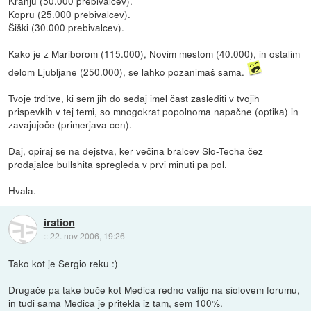
Kranju (50.000 prebivalcev).
Kopru (25.000 prebivalcev).
Šiški (30.000 prebivalcev).
Kako je z Mariborom (115.000), Novim mestom (40.000), in ostalim
delom Ljubljane (250.000), se lahko pozanimaš sama.
Tvoje trditve, ki sem jih do sedaj imel čast zaslediti v tvojih
prispevkih v tej temi, so mnogokrat popolnoma napačne (optika) in
zavajujoče (primerjava cen).
Daj, opiraj se na dejstva, ker večina bralcev Slo-Techa čez
prodajalce bullshita spregleda v prvi minuti pa pol.
Hvala.
iration
::
22. nov 2006, 19:26
Tako kot je Sergio reku :)
Drugače pa take buče kot Medica redno valijo na siolovem forumu,
in tudi sama Medica je pritekla iz tam, sem 100%.