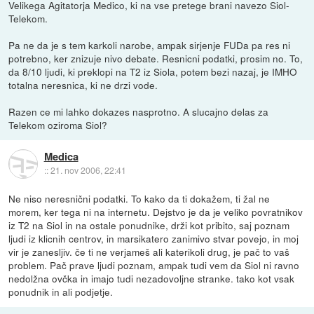
Velikega Agitatorja Medico, ki na vse pretege brani navezo Siol-
Telekom.
Pa ne da je s tem karkoli narobe, ampak sirjenje FUDa pa res ni
potrebno, ker znizuje nivo debate. Resnicni podatki, prosim no. To,
da 8/10 ljudi, ki preklopi na T2 iz Siola, potem bezi nazaj, je IMHO
totalna neresnica, ki ne drzi vode.
Razen ce mi lahko dokazes nasprotno. A slucajno delas za
Telekom oziroma Siol?
Medica
::
21. nov 2006, 22:41
Ne niso neresnični podatki. To kako da ti dokažem, ti žal ne
morem, ker tega ni na internetu. Dejstvo je da je veliko povratnikov
iz T2 na Siol in na ostale ponudnike, drži kot pribito, saj poznam
ljudi iz klicnih centrov, in marsikatero zanimivo stvar povejo, in moj
vir je zanesljiv. če ti ne verjameš ali katerikoli drug, je pač to vaš
problem. Pač prave ljudi poznam, ampak tudi vem da Siol ni ravno
nedolžna ovčka in imajo tudi nezadovoljne stranke. tako kot vsak
ponudnik in ali podjetje.