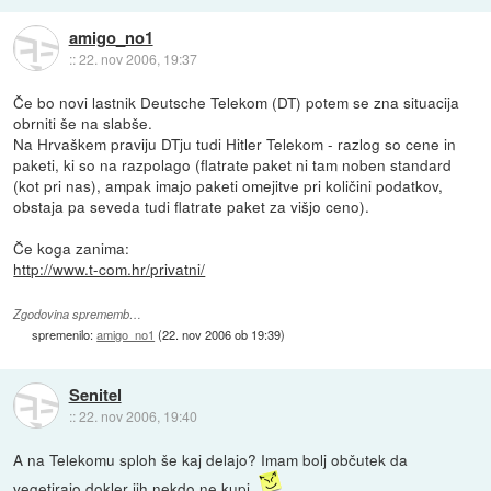
amigo_no1
::
22. nov 2006, 19:37
Če bo novi lastnik Deutsche Telekom (DT) potem se zna situacija
obrniti še na slabše.
Na Hrvaškem praviju DTju tudi Hitler Telekom - razlog so cene in
paketi, ki so na razpolago (flatrate paket ni tam noben standard
(kot pri nas), ampak imajo paketi omejitve pri količini podatkov,
obstaja pa seveda tudi flatrate paket za višjo ceno).
Če koga zanima:
http://www.t-com.hr/privatni/
Zgodovina sprememb…
spremenilo:
amigo_no1
(
22. nov 2006 ob 19:39
)
Senitel
::
22. nov 2006, 19:40
A na Telekomu sploh še kaj delajo? Imam bolj občutek da
vegetirajo dokler jih nekdo ne kupi.