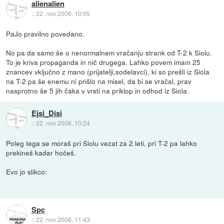
alienalien
::
22. nov 2006, 10:05
PaJo pravilno povedano.
No pa da samo še o nenormalnem vračanju strank od T-2 k Siolu.
To je kriva propaganda in nič drugega. Lahko povem imam 25
znancev vključno z mano (prijatelji,sodelavci), ki so prešli iz Siola
na T-2 pa še enemu ni prišlo na misel, da bi se vračal, prav
nasprotno še 5 jih čaka v vrsti na priklop in odhod iz Siola.
Ejsi_Disi
::
22. nov 2006, 10:24
Poleg tega se moraš pri Siolu vezat za 2 leti, pri T-2 pa lahko
prekineš kadar hočeš.
Evo jo slikco:
Spc
::
22. nov 2006, 11:43