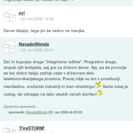
xy!
::
22. nov 2006, 19:56
Denar štejejo, tega jim še vedno ne manjka.
NavadniNimda
::
22. nov 2006, 20:01
Da! In kupujejo drage "integrirane rešitve". Pregrešno drage,
ampak njih boliqwita, saj gre za državni denar. Aja, pa še provizije
se kar dobro talajo zadnje cajte v državnem delu
telekomunikacijskega prostora. Precej višje so kot v prostituciji,
mamilaštvu, orožarski industriji in loan-sharkingu!
Samo tukaj je
razlog, da vztrajajo na tako visokih cenah storitev!
Zgodovina sprememb…
spremenilo:
NavadniNimda
(
22. nov 2006 ob 20:02
)
'FireSTORM'