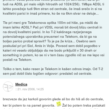
tudi na ADSL pri malo višjih hitrostih od 1024/256). 1Mbps ADSL ti
lahko povežejo tudi 9km stran od centrale, če imaš srečo in si na
kvalitetni parici in imaš primere, ko še na 6km stvar ne deluje...
Tle pri meni gre Telekomova optika 100m od hiše, pa misliš da
imam lahko ADSL? Pač pri VDSL moraš bit dovolj blizu centrali in
na dovolj kvalitetni parici. In ko T-2 kakšnega razjarjenega
potencialnega uporabnika preusmeri na Telekom, da bi ga na
boljso parico probal spravit? To je pa že kriza... Osebno sem
poskušal pri pri Siol, Amis in Volja. Povsod sem dobil pogodbo v
kateri mi veselo obljubljajo da me bodo priključili v 30 dneh or
something in potem, ko se ni v tem času zgodilo nič so me lepo vsi
poslali na Telekom.
Toliko o tem, kako resen je Telekom in kašen odnos imajo. Od T-2
sem pač dobil čisto logičen odgovor: predaleč od centrale.
Medica
::
21. nov 2006, 14:25
brezveze da jaz karkoli govorim glede ali bo do hiš ali do centrale,
ker bi potem to na pamet govorila.
Žal bo potem treba počakati