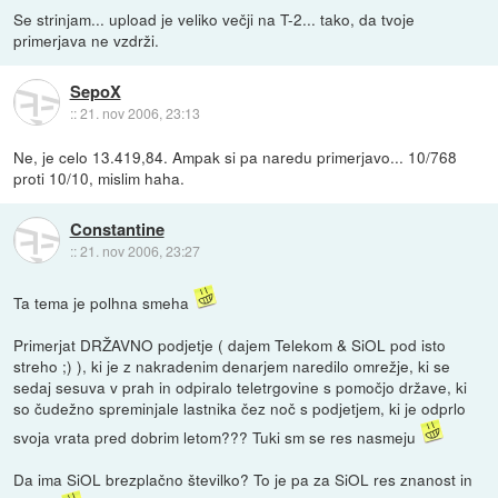
Se strinjam... upload je veliko večji na T-2... tako, da tvoje
primerjava ne vzdrži.
SepoX
::
21. nov 2006, 23:13
Ne, je celo 13.419,84. Ampak si pa naredu primerjavo... 10/768
proti 10/10, mislim haha.
Constantine
::
21. nov 2006, 23:27
Ta tema je polhna smeha
Primerjat DRŽAVNO podjetje ( dajem Telekom & SiOL pod isto
streho ;) ), ki je z nakradenim denarjem naredilo omrežje, ki se
sedaj sesuva v prah in odpiralo teletrgovine s pomočjo države, ki
so čudežno spreminjale lastnika čez noč s podjetjem, ki je odprlo
svoja vrata pred dobrim letom??? Tuki sm se res nasmeju
Da ima SiOL brezplačno številko? To je pa za SiOL res znanost in