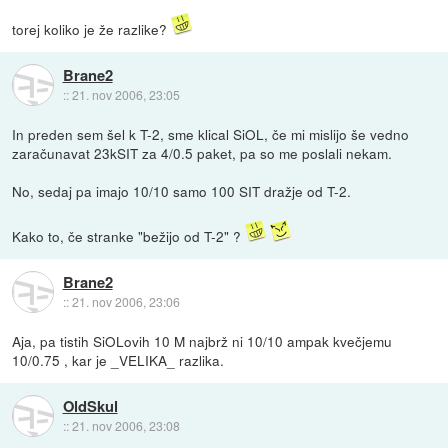
torej koliko je že razlike?
Brane2
::
21. nov 2006, 23:05
In preden sem šel k T-2, sme klical SiOL, če mi mislijo še vedno
zaračunavat 23kSIT za 4/0.5 paket, pa so me poslali nekam.
No, sedaj pa imajo 10/10 samo 100 SIT dražje od T-2.
Kako to, če stranke "bežijo od T-2" ?
Brane2
::
21. nov 2006, 23:06
Aja, pa tistih SiOLovih 10 M najbrž ni 10/10 ampak kvečjemu
10/0.75 , kar je _VELIKA_ razlika.
OldSkul
::
21. nov 2006, 23:08