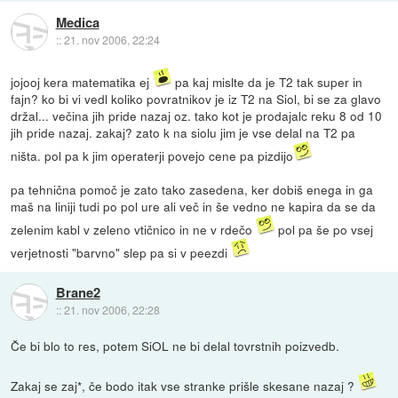
Medica
::
21. nov 2006, 22:24
jojooj kera matematika ej
pa kaj mislte da je T2 tak super in
fajn? ko bi vi vedl koliko povratnikov je iz T2 na Siol, bi se za glavo
držal... večina jih pride nazaj oz. tako kot je prodajalc reku 8 od 10
jih pride nazaj. zakaj? zato k na siolu jim je vse delal na T2 pa
ništa. pol pa k jim operaterji povejo cene pa pizdijo
pa tehnična pomoč je zato tako zasedena, ker dobiš enega in ga
maš na liniji tudi po pol ure ali več in še vedno ne kapira da se da
zelenim kabl v zeleno vtičnico in ne v rdečo
pol pa še po vsej
verjetnosti "barvno" slep pa si v peezdi
Brane2
::
21. nov 2006, 22:28
Če bi blo to res, potem SiOL ne bi delal tovrstnih poizvedb.
Zakaj se zaj*, če bodo itak vse stranke prišle skesane nazaj ?