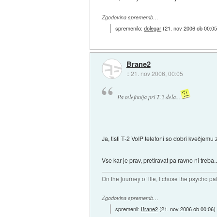
Zgodovina sprememb…
spremenilo:
dolegar
(
21. nov 2006 ob 00:0
Brane2
::
21. nov 2006, 00:05
Pa telefonija pri T-2 dela...
Ja, tisti T-2 VoIP telefoni so dobri kvečjem
Vse kar je prav, pretiravat pa ravno ni treba.
On the journey of life, I chose the psycho pa
Zgodovina sprememb…
spremenil:
Brane2
(
21. nov 2006 ob 00:06
)