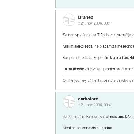
Brane2
::
21. nov 2006, 00:11
Še eno vprašanje za T-2 tabor: a razmišljat
MIslim, toliko sedaj ne plačam za mesečno 
Kar pomeni, da lahko pustim kiblo pri provide
Tu pa hočete za tovrsten promet skozi vlakn
On the journey of life, I chose the psycho pa
darkolord
::
21. nov 2006, 00:41
Je pa mal razlika med tem al maš eno kišto X
Meni se zdi cena čisto ugodna