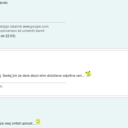
bniki.
abljajo iskalnik www.google.com.
zervansov ali umetnih barvil.
 ob 22:03
)
j. Sedaj jim že dere skozi ehm določene odprtine ven...
th.
pa vsaj zvišat upload...