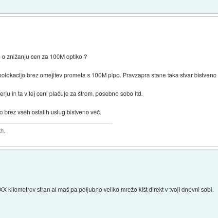
e o znižanju cen za 100M optiko ?
kolokacijo brez omejitev prometa s 100M pipo. Pravzapra stane taka stvar bistveno
rju in ta v tej ceni plačuje za štrom, posebno sobo itd.
o brez vseh ostalih uslug bistveno več.
th.
X kilometrov stran al maš pa poljubno veliko mrežo kišt direkt v tvoji dnevni sobi.