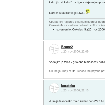
kako jih od A do Ž na trgu sprejemajo upora
Naročnik raziskave je SiOL.
Uporabniki naj pred pisanjem sporočil upor
Čokolešnik ne vsebuje nobenih aditivov, kon
spremenilo:
Cokolesnik
(
20. nov 2006
Brane2
::
20. nov 2006, 22:09
Voda jim je tekla v grlo ene 6 mesecev naza
On the journey of life, I chose the psycho pa
karafeka
::
20. nov 2006, 22:10
A jim je tako težko malo znižati cene??? Ali 