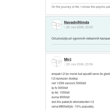
On the journey of life, I chose the psycho pa
NavadniNimda
::
20. nov 2006, 23:25
Od provizije pri ogromnih reklamnih kampanj
Mirč
::
20. nov 2006, 23:59
ampak t-2 bo moral tud spustit cene če gl
t-2:razvezan dostop
net 1/256 osnovni 5000sit
ip-tv 3000sit
ip-tel. 1000sit
suma 9000sit
siol.trio paket,ki ekvivalenten t-2
cena:9800sit(do -10% popusta).