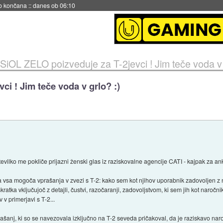
no končana
::
danes ob 06:10
SiOL ZELO poizveduje za T-2jevci ! Jim teče voda v 
ci ! Jim teče voda v grlo? :)
evilko me pokliče prijazni ženski glas iz raziskovalne agencije CATI - kajpak za an
vsa mogoča vprašanja v zvezi s T-2: kako sem kot njihov uporabnik zadovoljen z
ratka vključujoč z detajli, čustvi, razočaranji, zadovoljstvom, ki sem jih kot naročn
 v primerjavi s T-2...
anj, ki so se navezovala izključno na T-2 seveda pričakoval, da je raziskavo naroč