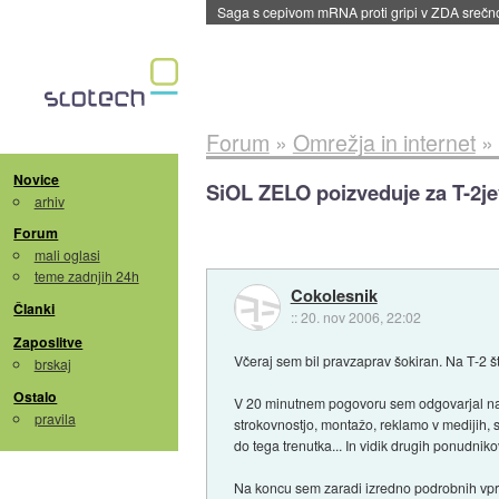
Saga s cepivom mRNA proti gripi v ZDA sreč
Forum
»
Omrežja in internet
»
Novice
SiOL ZELO poizveduje za T-2jev
arhiv
Forum
mali oglasi
teme zadnjih 24h
Cokolesnik
Članki
::
20. nov 2006, 22:02
Zaposlitve
Včeraj sem bil pravzaprav šokiran. Na T-2 št
brskaj
Ostalo
V 20 minutnem pogovoru sem odgovarjal na 
pravila
strokovnostjo, montažo, reklamo v medijih, sk
do tega trenutka... In vidik drugih ponudnikov
Na koncu sem zaradi izredno podrobnih vpraš