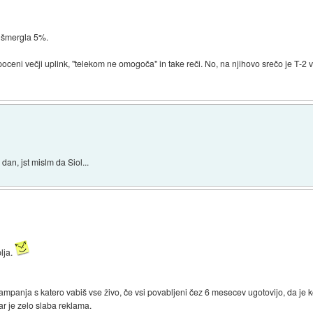
 šmergla 5%.
poceni večji uplink, "telekom ne omogoča" in take reči. No, na njihovo srečo je T-2 
dan, jst mislm da Siol...
lja.
panja s katero vabiš vse živo, če vsi povabljeni čez 6 mesecev ugotovijo, da je k
kar je zelo slaba reklama.