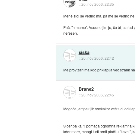
::
20. nov 2006, 22:35
Mene siol še vedno ma, pa me še vedno ne
Pač, "nimamo". Vseeno jim je, če bi jaz rad 
neresen.
siska
::
20. nov 2006, 22:42
Me prov zanima kdo priklaplja več strank na 
Brane2
::
20. nov 2006, 22:45
Mogoče, ampak jih vsekakor več tudi odklap
Sicer pa kaj ti pomaga ogromna reklamna kam
kdor more, mnogi tudi proti plačilu "kazni", 