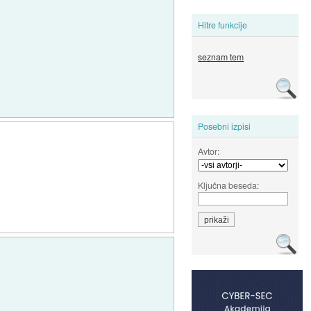
Hitre funkcije
seznam tem
Posebni izpisi
Avtor:
Ključna beseda: