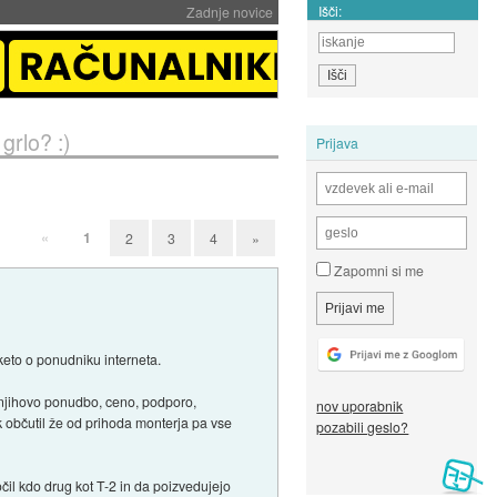
Išči:
Zadnje novice
grlo? :)
Prijava
«
1
2
3
4
»
Zapomni si me
keto o ponudniku interneta.
 njihovo ponudbo, ceno, podporo,
nov uporabnik
ik občutil že od prihoda monterja pa vse
pozabili geslo?
il kdo drug kot T-2 in da poizvedujejo