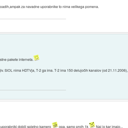
h/uploadih,ampak za navadne uporabnike to nima velikega pomena.
ostne pakete interneta.
jiv. SiOL nima HDTVja, T-2 ga ima. T-2 ima 150 delujočih kanalov (od 21.11.2006),
i uporabniki dobili spletno kamero
opa, samo prvih 1k
Naj jo kar imajo...