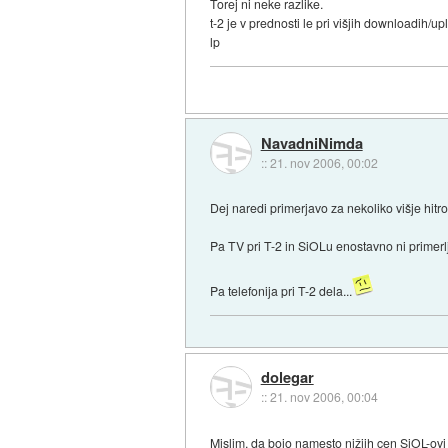
Torej ni neke razlike.
t-2 je v prednosti le pri višjih downloadi
lp
NavadniNimda
::
21. nov 2006, 00:02
Dej naredi primerjavo za nekoliko višje hitr
Pa TV pri T-2 in SiOLu enostavno ni primerl
Pa telefonija pri T-2 dela...
dolegar
::
21. nov 2006, 00:04
Mislim, da bojo namesto nižjih cen SiOL-ov