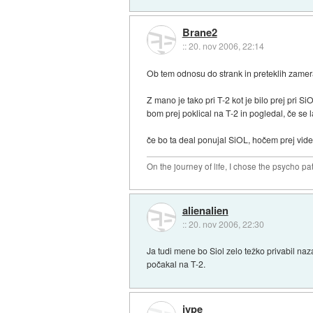
Brane2
::
20. nov 2006, 22:14
Ob tem odnosu do strank in preteklih zame
Z mano je tako pri T-2 kot je bilo prej pri 
bom prej poklical na T-2 in pogledal, če se
če bo ta deal ponujal SiOL, hočem prej videti
On the journey of life, I chose the psycho pa
alienalien
::
20. nov 2006, 22:30
Ja tudi mene bo Siol zelo težko privabil naza
počakal na T-2.
jype