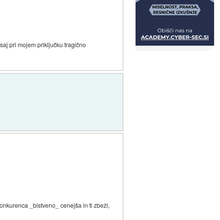
vsaj pri mojem priključku tragično
onkurenca _bistveno_ cenejša in ti zbeži,