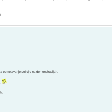
5
)
u za obmetavanje policije na demonstracijah.
..
th.