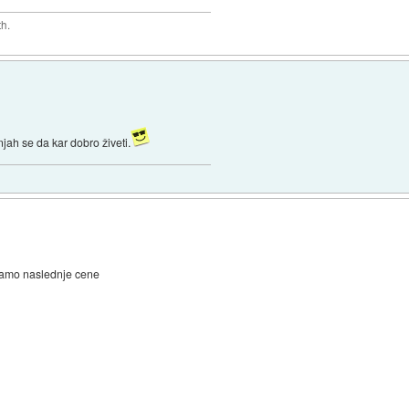
th.
ah se da kar dobro živeti.
edamo naslednje cene