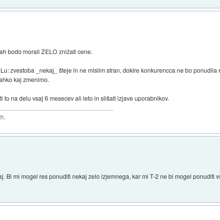
rah bodo morali ZELO znižati cene.
SiOLu: zvestoba _nekaj_ šteje in ne mislim stran, doklre konkurencca ne bo ponudila 
 lahko kaj zmenimo.
 to na delu vsaj 6 mesecev ali leto in slišati izjave uporabnikov.
th.
j. Bi mi mogel res ponuditi nekaj zelo izjemnega, kar mi T-2 ne bi mogel ponuditi vsa