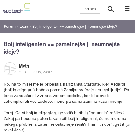
☰
Forum
»
Loža
»
Bolj inteligenten == pametnejše || neumnejše ideje?
Bolj inteligenten == pametnejše || neumnejše
ideje?
Myth
::
13. jul 2005, 23:07
No, na to misel me je pripeljala nanizanka Stargate, kjer Asgardi
(bolj inteligentni) hočejo pomoč Zemljanov (baje neumni ljudje). Pa
tema zanalašč ni v znanstvenem oddelku, ker bi preveč
zakomplicirali vso zadevo, mene pa samo zanima vaše mnenje.
Torej. Če si bolj inteligenten, ne vidiš hitrih in "neumnih" rešitev?
Zakaj pa hočemo potemtakem biti bolj inteligentni, če ne moremo
nekega problema zatem enostavneje rešiti? Hmm... i don't get it (bi
rekel Jack) ...