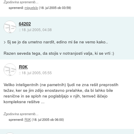
Zgodovina sprememb…
spremenil:
miguelslo
(
18. jul 2005 ob 03:59
)
64202
::
18. jul 2005, 04:38
> Sj se jo da umetno nardit, edino mi še ne vemo kako..
Razen seveda tega, da stojis v notranjosti valja, ki se vrti :)
R0K
::
18. jul 2005, 05:55
Veliko inteligentnih (ne pametnih) ljudi ne zna rešit preprostih
težav, ker se jim zdijo enostavno prelahke, da bi lahko bile
resnične in se sploh ne poglabljajo v njih, temveč iščejo
kompleksne rešitve ...
Zgodovina sprememb…
spremenil:
R0K
(
18. jul 2005 ob 06:00
)