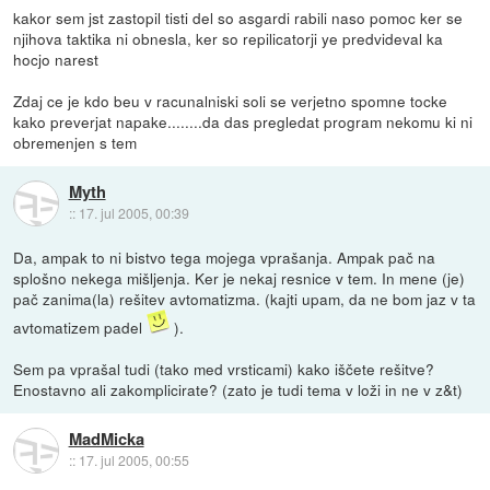
kakor sem jst zastopil tisti del so asgardi rabili naso pomoc ker se
njihova taktika ni obnesla, ker so repilicatorji ye predvideval ka
hocjo narest
Zdaj ce je kdo beu v racunalniski soli se verjetno spomne tocke
kako preverjat napake........da das pregledat program nekomu ki ni
obremenjen s tem
Myth
::
17. jul 2005, 00:39
Da, ampak to ni bistvo tega mojega vprašanja. Ampak pač na
splošno nekega mišljenja. Ker je nekaj resnice v tem. In mene (je)
pač zanima(la) rešitev avtomatizma. (kajti upam, da ne bom jaz v ta
avtomatizem padel
).
Sem pa vprašal tudi (tako med vrsticami) kako iščete rešitve?
Enostavno ali zakomplicirate? (zato je tudi tema v loži in ne v z&t)
MadMicka
::
17. jul 2005, 00:55