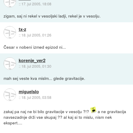
::
17. jul 2005, 18:08
zigam, saj ni rekel v vesoljski ladji, rekel je v vesolju.
tx-z
::
18. jul 2005, 01:26
Česar v nobeni izmed epizod ni...
korenje_ver2
::
18. jul 2005, 01:30
mah sej veste kva mislm... glede gravitacije.
miguelslo
::
18. jul 2005, 03:58
zakaj pa naj ne bi bilo gravitacije v vesolju ?!?
a ne gravitacija
navsezadnje drži vse skupaj ?? al kaj si to mislu, nism nek
ekspert....