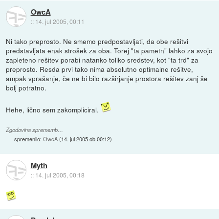
OwcA
::
14. jul 2005, 00:11
Ni tako preprosto. Ne smemo predpostavljati, da obe rešitvi
predstavljata enak strošek za oba. Torej "ta pametn" lahko za svojo
zapleteno rešitev porabi natanko toliko sredstev, kot "ta trd" za
preprosto. Resda prvi tako nima absolutno optimalne rešitve,
ampak vprašanje, če ne bi bilo razširjanje prostora rešitev zanj še
bolj potratno.
Hehe, lično sem zakompliciral.
Zgodovina sprememb…
spremenilo:
OwcA
(
14. jul 2005 ob 00:12
)
Myth
::
14. jul 2005, 00:18