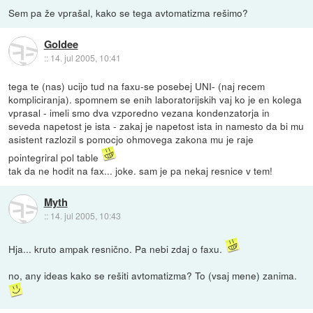
Sem pa že vprašal, kako se tega avtomatizma rešimo?
Goldee
::
14. jul 2005, 10:41
tega te (nas) ucijo tud na faxu-se posebej UNI- (naj recem
kompliciranja). spomnem se enih laboratorijskih vaj ko je en kolega
vprasal - imeli smo dva vzporedno vezana kondenzatorja in
seveda napetost je ista - zakaj je napetost ista in namesto da bi mu
asistent razlozil s pomocjo ohmovega zakona mu je raje
pointegriral pol table
tak da ne hodit na fax... joke. sam je pa nekaj resnice v tem!
Myth
::
14. jul 2005, 10:43
Hja... kruto ampak resnično. Pa nebi zdaj o faxu.
no, any ideas kako se rešiti avtomatizma? To (vsaj mene) zanima.