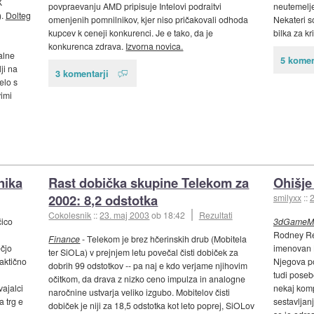
X
povpraevanju AMD pripisuje Intelovi podraitvi
neutemelje
).
Dolteg
omenjenih pomnilnikov, kjer niso pričakovali odhoda
Nekateri s
kupcev k ceneji konkurenci. Je e tako, da je
bilka za kr
konkurenca zdrava.
Izvorna novica.
alne
5 komen
ji na
3 komentarji
elo s
vimi
nika
Rast dobička skupine Telekom za
Ohišje
2002: 8,2 odstotka
smilyxx
::
2
Cokolesnik
::
23. maj 2003
ob 18:42
Rezultati
čico
3dGameM
Rodney Ren
Finance
- Telekom je brez hčerinskih drub (Mobitela
čjo
imenovan 
ter SiOLa) v prejnjem letu povečal čisti dobiček za
raktično
Njegova po
dobrih 99 odstotkov -- pa naj e kdo verjame njihovim
tudi posebe
očitkom, da drava z nizko ceno impulza in analogne
vajalci
nekaj kom
naročnine ustvarja veliko izgubo. Mobitelov čisti
 trg e
sestavljan
dobiček je niji za 18,5 odstotka kot leto poprej, SiOLov