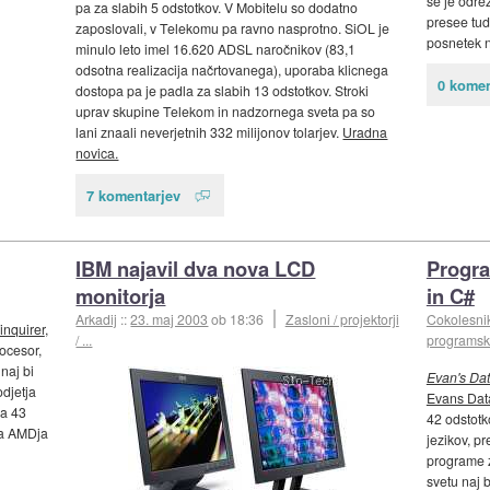
se je odrez
pa za slabih 5 odstotkov. V Mobitelu so dodatno
presee tud
zaposlovali, v Telekomu pa ravno nasprotno. SiOL je
posnetek n
minulo leto imel 16.620 ADSL naročnikov (83,1
odsotna realizacija načrtovanega), uporaba klicnega
0 komen
dostopa pa je padla za slabih 13 odstotkov. Stroki
uprav skupine Telekom in nadzornega sveta pa so
lani znaali neverjetnih 332 milijonov tolarjev.
Uradna
novica.
7 komentarjev
IBM najavil dva nova LCD
Progra
monitorja
in C#
Arkadij
::
23. maj 2003
ob 18:36
Zasloni / projektorji
Cokolesni
inquirer
,
/ ...
programs
rocesor,
naj bi
Evan's Da
djetja
Evans Dat
za 43
42 odstotk
ega AMDja
jezikov, pr
programe z
svetu naj b