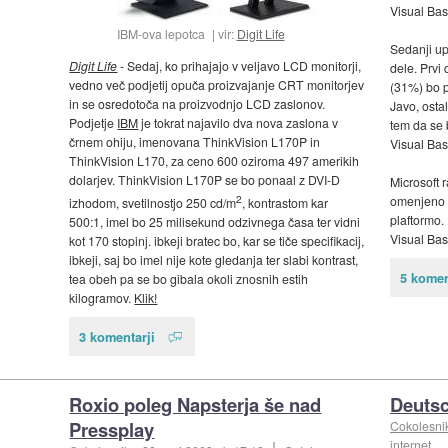
Visual Bas
IBM-ova lepotca
vir:
Digit Life
Sedanji upo
Digit Life
- Sedaj, ko prihajajo v veljavo LCD monitorji,
dele. Prvi 
vedno več podjetij opuča proizvajanje CRT monitorjev
(31%) bo p
in se osredotoča na proizvodnjo LCD zaslonov.
Javo, ostal
Podjetje
IBM
je tokrat najavilo dva nova zaslona v
tem da se 
črnem ohiju, imenovana ThinkVision L170P in
Visual Bas
ThinkVision L170, za ceno 600 oziroma 497 amerikih
dolarjev. ThinkVision L170P se bo ponaal z DVI-D
Microsoft 
2
omenjeno o
izhodom, svetilnostjo 250 cd/m
, kontrastom kar
plaftormo. 
500:1, imel bo 25 milisekund odzivnega časa ter vidni
Visual Bas
kot 170 stopinj. ibkeji bratec bo, kar se tiče specifikacij,
ibkeji, saj bo imel nije kote gledanja ter slabi kontrast,
5 komen
tea obeh pa se bo gibala okoli znosnih estih
kilogramov.
Klik!
3 komentarji
Roxio poleg Napsterja še nad
Deuts
Pressplay
Cokolesni
internet