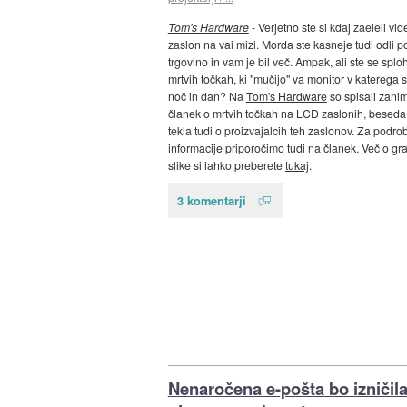
Tom's Hardware
- Verjetno ste si kdaj zaeleli vi
zaslon na vai mizi. Morda ste kasneje tudi odli p
trgovino in vam je bil več. Ampak, ali ste se splo
mrtvih točkah, ki "mučijo" va monitor v katerega s
noč in dan? Na
Tom's Hardware
so spisali zanim
članek o mrtvih točkah na LCD zaslonih, beseda
tekla tudi o proizvajalcih teh zaslonov. Za podro
informacije priporočimo tudi
na članek
. Več o gr
slike si lahko preberete
tukaj
.
3 komentarji
Nenaročena e-pošta bo izničil