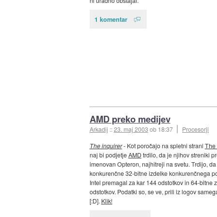
ni uradno obstajal.
1 komentar
AMD preko medijev
Arkadij
::
23. maj 2003
ob 18:37
Procesorji
The inquirer
- Kot poročajo na spletni strani
The 
naj bi podjetje
AMD
trdilo, da je njihov streniki p
imenovan Opteron, najhitreji na svetu. Trdijo, da 
konkurenčne 32-bitne izdelke konkurenčnega po
Intel premagal za kar 144 odstotkov in 64-bitne 
odstotkov. Podatki so, se ve, prili iz logov sam
[:D].
Klik!