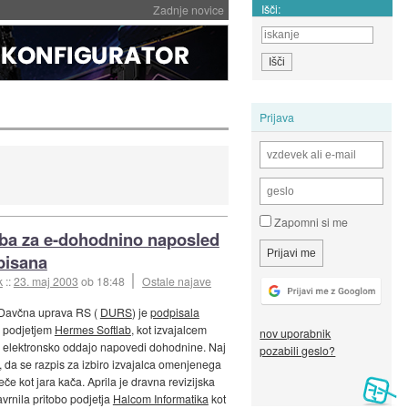
Išči:
Zadnje novice
Prijava
Zapomni si me
a za e-dohodnino naposled
pisana
k
::
23. maj 2003
ob 18:48
Ostale najave
Davčna uprava RS (
DURS
) je
podpisala
 podjetjem
Hermes Softlab
, kot izvajalcem
nov uporabnik
 elektronsko oddajo napovedi dohodnine. Naj
pozabili geslo?
da se razpis za izbiro izvajalca omenjenega
eče kot jara kača. Aprila je dravna revizijska
vrnila pritobo podjetja
Halcom Informatika
kot