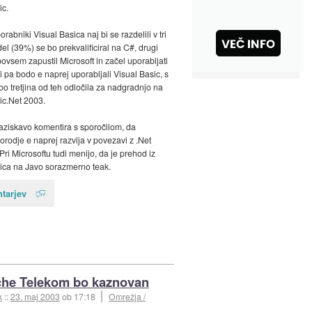
ic.
rabniki Visual Basica naj bi se razdelili v tri
del (39%) se bo prekvalificiral na C#, drugi
ovsem zapustil Microsoft in začel uporabljati
i pa bodo e naprej uporabljali Visual Basic, s
bo tretjina od teh odločila za nadgradnjo na
ic.Net 2003.
raziskavo komentira s sporočilom, da
rodje e naprej razvija v povezavi z .Net
Pri Microsoftu tudi menijo, da je prehod iz
ica na Javo sorazmerno teak.
tarjev
che Telekom bo kaznovan
k
::
23. maj 2003
ob 17:18
Omrežja /