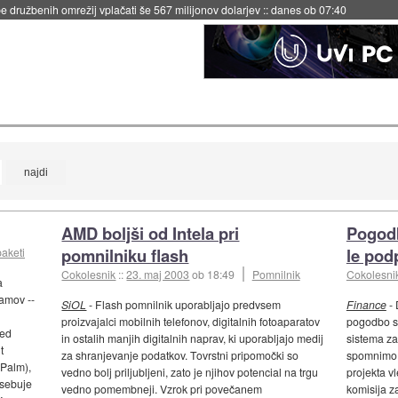
 družbenih omrežij vplačati še 567 milijonov dolarjev
::
danes ob 07:40
AMD boljši od Intela pri
Pogodb
pomnilniku flash
le pod
paketi
Cokolesnik
::
23. maj 2003
ob 18:49
Pomnilnik
Cokolesni
a
ramov --
SiOL
- Flash pomnilnik uporabljajo predvsem
Finance
- 
proizvajalci mobilnih telefonov, digitalnih fotoaparatov
pogodbo s
med
in ostalih manjih digitalnih naprav, ki uporabljajo medij
sistema za
t
za shranjevanje podatkov. Tovrstni pripomočki so
spomnimo, 
Palm),
vedno bolj priljubljeni, zato je njihov potencial na trgu
projekta vl
vsebuje
vedno pomembneji. Vzrok pri povečanem
komisija za