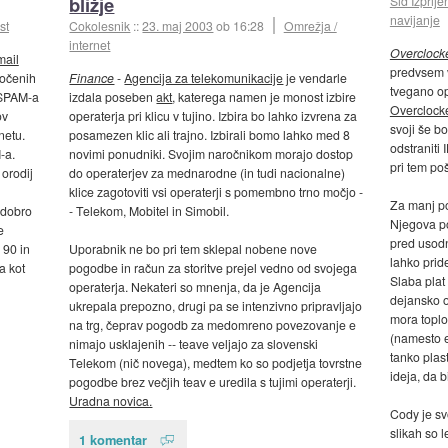
bližje
Sid Izprije
navijanje
st
Cokolesnik
::
23. maj 2003
ob 16:28
Omrežja /
internet
Overclock
mail
predvsem v
ročenih
Finance
-
Agencija za telekomunikacije
je vendarle
tvegano opr
 SPAM-a
izdala poseben
akt
, katerega namen je monost izbire
Overclock
ov
operaterja pri klicu v tujino. Izbira bo lahko izvrena za
svoji še bo
netu.
posamezen klic ali trajno. Izbirali bomo lahko med 8
odstraniti
-a.
novimi ponudniki. Svojim naročnikom morajo dostop
pri tem po
orodij
do operaterjev za mednarodne (in tudi nacionalne)
klice zagotoviti vsi operaterji s pomembno trno močjo -
Za manj po
 dobro
- Telekom, Mobitel in Simobil.
Njegova poz
e
pred usod
 90 in
Uporabnik ne bo pri tem sklepal nobene nove
lahko prid
a kot
pogodbe in račun za storitve prejel vedno od svojega
Slaba plat
operaterja. Nekateri so mnenja, da je Agencija
dejansko o
ukrepala prepozno, drugi pa se intenzivno pripravljajo
mora toplo
na trg, čeprav pogodb za medomreno povezovanje e
(namesto e
nimajo usklajenih -- teave veljajo za slovenski
tanko plast
Telekom (nič novega), medtem ko so podjetja tovrstne
ideja, da b
pogodbe brez večjih teav e uredila s tujimi operaterji.
Uradna novica.
Cody je sv
slikah so l
1 komentar