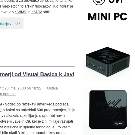
al dobro, a za preveliko ceno, saj le-ta lahko
i mejo stotih tolarskih tisočakov. Tudi tokrat je
a voljo v
*.WMV
in
*.MOV
obliki.
tarjev
merji od Visual Basica k Javi
k
::
23. maj 2003
ob 18:32
Ostala
ka oprema
ta
- Sodeč po
raziskavi
amerikega podjetja
a
, v kateri so anketriali 600 programerjev, jih je
ov nakazalo razmiljanje o uporabi novih
edvsem Jave in C#, ker je z njimi laje razvijati
a brezične in spletne tehnologije. Po vsem
i bilo okoli 3 milijone uporabnikov orodja