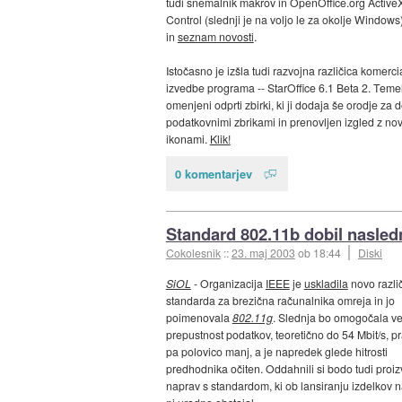
tudi snemalnik makrov in OpenOffice.org Active
Control (slednji je na voljo le za okolje Windows
in
seznam novosti
.
Istočasno je izšla tudi razvojna različica komerci
izvedbe programa -- StarOffice 6.1 Beta 2. Temel
omenjeni odprti zbirki, ki ji dodaja še orodje za d
podatkovnimi zbrikami in prenovljen izgled z no
ikonami.
Klik!
0 komentarjev
Standard 802.11b dobil nasled
Cokolesnik
::
23. maj 2003
ob 18:44
Diski
SiOL
- Organizacija
IEEE
je
uskladila
novo razli
standarda za brezična računalnika omreja in jo
poimenovala
802.11g
. Slednja bo omogočala ve
prepustnost podatkov, teoretično do 54 Mbit/s, p
pa polovico manj, a je napredek glede hitrosti
predhodnika očiten. Oddahnili si bodo tudi proiz
naprav s standardom, ki ob lansiranju izdelkov na