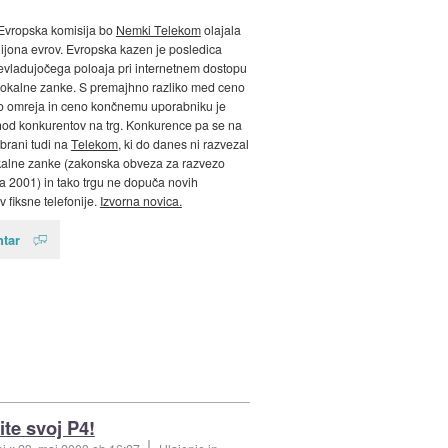
Evropska komisija bo
Nemki Telekom
olajala
lijona evrov. Evropska kazen je posledica
evladujočega poloaja pri internetnem dostopu
 lokalne zanke. S premajhno razliko med ceno
 omreja in ceno končnemu uporabniku je
ihod konkurentov na trg. Konkurence pa se na
 brani tudi na
Telekom
, ki do danes ni razvezal
okalne zanke (zakonska obveza za razvezo
ta 2001) in tako trgu ne dopuča novih
 fiksne telefonije.
Izvorna novica.
tar
ite svoj P4!