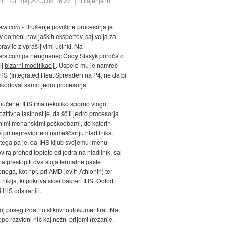
ni
::
23. maj 2003
ob 16:27
Hlajenje in
ers.com
- Brušenje površine procesorja je
 domeni navijaških ekspertov, saj velja za
avilo z vprašljivimi učinki. Na
ers.com
pa neugnanec Cody Stasyk poroča o
lj
bizarni modifikaciji
. Uspelo mu je namreč
 IHS (Integrated Heat Spreader) na P4, ne da bi
škodoval samo jedro procesorja.
učene: IHS ima nekoliko sporno vlogo.
itivna lastnost je, da ščiti jedro procesorja
nimi mehanskimi poškodbami, do katerih
e pri neprevidnem nameščanju hladilnika.
 tega pa je, da IHS kljub svojemu imenu
vira prehod toplote od jedra na hladilnik, saj
ta prestopiti dva sloja termalne paste
nega, kot npr. pri AMD-jevih Athlonih) ter
 niklja, ki pokriva sicer bakren IHS. Odtod
i IHS odstranili.
oj poseg izdatno slikovno dokumentiral. Na
epo razvidni nič kaj nežni prijemi (rezanje,