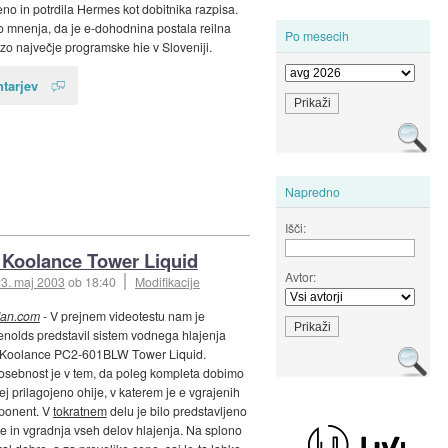
no in potrdila Hermes kot dobitnika razpisa.
o mnenja, da je e-dohodnina postala reilna
Po mesecih
izo največje programske hie v Sloveniji.
tarjev
Napredno
Išči:
 Koolance Tower Liquid
Avtor:
3. maj 2003
ob 18:40
Modifikacije
an.com
- V prejnem videotestu nam je
olds predstavil sistem vodnega hlajenja
Koolance PC2-601BLW Tower Liquid.
sebnost je v tem, da poleg kompleta dobimo
j prilagojeno ohije, v katerem je e vgrajenih
ponent. V
tokratnem
delu je bilo predstavljeno
je in vgradnja vseh delov hlajenja. Na splono