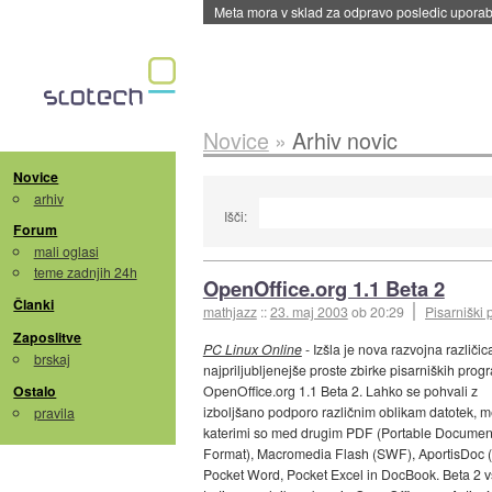
Meta mora v sklad za odpravo posledic uporabe
Novice
»
Arhiv novic
Novice
arhiv
Išči:
Forum
mali oglasi
teme zadnjih 24h
OpenOffice.org 1.1 Beta 2
Članki
mathjazz
::
23. maj 2003
ob 20:29
Pisarniški 
Zaposlitve
PC Linux Online
- Izšla je nova razvojna različic
brskaj
najpriljubljenejše proste zbirke pisarniških prog
Ostalo
OpenOffice.org 1.1 Beta 2. Lahko se pohvali z
izboljšano podporo različnim oblikam datotek, 
pravila
katerimi so med drugim PDF (Portable Documen
Format), Macromedia Flash (SWF), AportisDoc (
Pocket Word, Pocket Excel in DocBook. Beta 2 