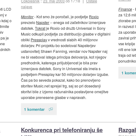
Cokolesnik
::
23. maj 2003
ob 17:18
Ostale
najave
deti LCD
Finance
- 
onj v
za 12,6 mi
Monitor
- Kot smo že poročali, je podjetje
Roxio
h kdaj o
zlorabe pr
prevzelo
Napster
-- enega od začetnikov izmenjave
trmite
in razvezi
datotek.
Tokrat
je Roxio od družb Universal in Sony
iv
za uporabo
Music odkupil podjetje za distribucijo glasbe v digitalni
 pa je
zaviral pr
obliki
Pressplay
v vrednosti slabih 40 milijonov
bne
vse kriplje
dolarjev. Pri projektu bo sodeloval Napsterjev
adnikih
niti ene l
ustanovitelj Shawn Fanning, vendar nov Napster naj
traja od le
ne bi vseboval istega principa delovanja, kot njegov
ponudnikov
predhodnik, katerega priljubljenost je bila prav
izmenjava datotek. Sony in Universal sta imela s
1 komen
podjetjem Pressplay kar 50 milijonov dolarjev izgube.
Čas pa bo seveda pokazal, kako bo prenovljeno
storitev Music.net sprejel trg, saj so pri dosedanji
storitvi bile z izjemo računalnika postavljene omejitve
uporabe prenesene glasbe v napravah.
1 komentar
a
Konkurenca pri telefoniranju še
Razgal