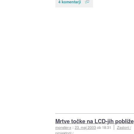
4 komentarji
Mrtve točke na LCD-jih pobliže
monster-x
::
23. maj 2003
ob 18:31
Zasloni /
projektorji / ...