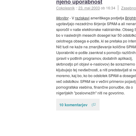
njeno uporabnost
Cokolesnik
::
23. maj 2003
ob 16:34
Zasebno
Monitor
- V
raziskavi
ameriškega podjetja
Bright
ugotavljajo nezadržno širjenje SPAM-a ali nena
sporočil v naše elektronske nabiralnike. Obseg
bo v naslednjih mesecih dosegel kar 50 odstotk
celotnega obsega e-pošte, ki se pretaka po inter
Nič tudi ne kaže na zmanjševanje količine SPAM
Uporabniki e-pošte zaenkrat s pomočjo različnih 
(pravil v poštnih programov, dodatnih aplikacij,
skrbnostjo pri objavi e-naslovov) še sorazmerno
kljubujejo tej nevšečnosti, a niti predstavljati si n
moremo, kaj bo, ko bo odstotek SPAM-a dosegel
več odstotkov. SPAM se v večini primerov pojavlj
pornografska vsebina, finančne ponudbe, da o
nigerijskih "poslovnežih" niti ne govorimo.
10 komentarjev