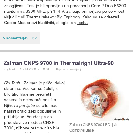
zmogljivost. Test je bil opravljen na procesorju Core 2 Duo E6300.
navitem na 3300 MHz. pri 1, 4 V, za lažjo primerjavo pa so v test
vključili tudi Thermaltake-ov Big Typhoon. Kako so se odrezali
Cooler Masterjevi hladilniki, si oglejte v
testu.
5 komentarjev
Zalman CNPS 9700 in Thermalright Ultra-90
kuglvinkl
::
1. okt 2006
ob 18:01
Hlajenje in navijanje
- Zalman je pričel dokaj
Slo-Tech
skromno. Vse kar so želeli, je
bilo tiho hlajenje pregretih
sestavnih delov računalnika.
Njihove
so bile med
pahljače
našimi bralci zelo popularne in
priljubljene. Vendar pa do
predstavitve modela
CNSP
Zalman CNPS 9700 LED
vir:
7000
, njihove rešitve niso bile
ComputerBase