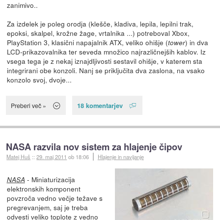
zanimivo..
Za izdelek je poleg orodja (klešče, kladiva, lepila, lepilni trak,
epoksi, skalpel, krožne žage, vrtalnika ...) potreboval Xbox,
PlayStation 3, klasični napajalnik ATX, veliko ohišje (
) in dva
tower
LCD-prikazovalnika ter seveda množico najrazličnejših kablov. Iz
vsega tega je z nekaj iznajdljivosti sestavil ohišje, v katerem sta
integrirani obe konzoli. Nanj se priključita dva zaslona, na vsako
konzolo svoj, dvoje...
18 komentarjev
Preberi več »
NASA razvila nov sistem za hlajenje čipov
Matej Huš
::
29. maj 2011
ob 18:06
Hlajenje in navijanje
- Miniaturizacija
NASA
elektronskih komponent
povzroča vedno večje težave s
pregrevanjem, saj je treba
odvesti veliko toplote z vedno