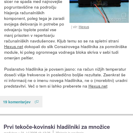
sicer ne spada med najnovejše
pogruntavščine na področju
hlajenja računalniških
komponent, poleg tega je zaradi
svojega delovanja in potrebe po
vir:
Hexus
odvajanju toplote postal vse
manj prisoten v repertoarju
računalniških navdušencev. Kljub temu so se na spletni strani
Hexus.net
dokopali do slik Corsairovega hladilnika za pomnilniške
module, ki poleg ogromnega vodnega bloka skriva v sebi tudi
omenjen peltier.
Poslanstvo hladilnika je povsem jasno: na račun nižjih temperatur
doseči višje frekvence in posledično boljše rezultate. Zaenkrat še
ni informacij ne o imenu novega hladilnika, ne o (morebitni) uradni
predstavitvi. Več o tem si lahko preberete na
Hexus.net
19 komentarjev
Prvi tekoče-kovinski hladilniki za množice
madviper
::
21. jul 2008
ob 13:26
Hlajenje in navijanje