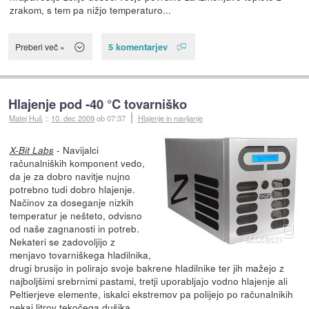
zrakom, s tem pa nižjo temperaturo...
5 komentarjev
Preberi več »
Hlajenje pod -40 °C tovarniško
Matej Huš
::
10. dec 2009
ob 07:37
Hlajenje in navijanje
- Navijalci
X-Bit Labs
računalniških komponent vedo,
da je za dobro navitje nujno
potrebno tudi dobro hlajenje.
Načinov za doseganje nizkih
temperatur je nešteto, odvisno
od naše zagnanosti in potreb.
Nekateri se zadovoljijo z
menjavo tovarniškega hladilnika,
drugi brusijo in polirajo svoje bakrene hladilnike ter jih mažejo z
najboljšimi srebrnimi pastami, tretji uporabljajo vodno hlajenje ali
Peltierjeve elemente, iskalci ekstremov pa polijejo po računalnikih
nekaj litrov tekočega dušika.