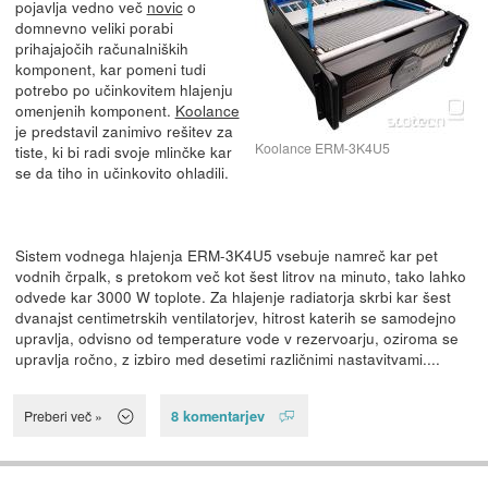
pojavlja vedno več
novic
o
domnevno veliki porabi
prihajajočih računalniških
komponent, kar pomeni tudi
potrebo po učinkovitem hlajenju
omenjenih komponent.
Koolance
je predstavil zanimivo rešitev za
Koolance ERM-3K4U5
tiste, ki bi radi svoje mlinčke kar
se da tiho in učinkovito ohladili.
Sistem vodnega hlajenja ERM-3K4U5 vsebuje namreč kar pet
vodnih črpalk, s pretokom več kot šest litrov na minuto, tako lahko
odvede kar 3000 W toplote. Za hlajenje radiatorja skrbi kar šest
dvanajst centimetrskih ventilatorjev, hitrost katerih se samodejno
upravlja, odvisno od temperature vode v rezervoarju, oziroma se
upravlja ročno, z izbiro med desetimi različnimi nastavitvami....
8 komentarjev
Preberi več »