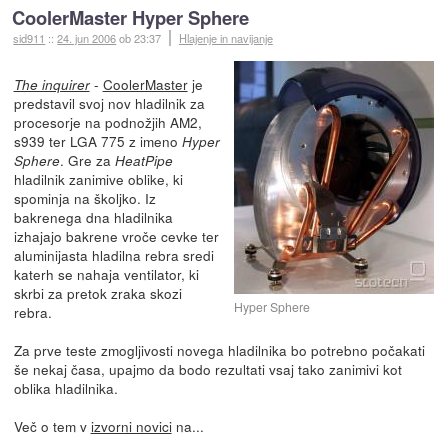
CoolerMaster Hyper Sphere
sid911
::
24. jun 2006
ob 23:37
Hlajenje in navijanje
-
CoolerMaster
je
The inquirer
predstavil svoj nov hladilnik za
procesorje na podnožjih AM2,
s939 ter LGA 775 z imeno
Hyper
. Gre za
Sphere
HeatPipe
hladilnik zanimive oblike, ki
spominja na školjko. Iz
bakrenega dna hladilnika
izhajajo bakrene vroče cevke ter
aluminijasta hladilna rebra sredi
katerh se nahaja ventilator, ki
skrbi za pretok zraka skozi
Hyper Sphere
rebra.
Za prve teste zmogljivosti novega hladilnika bo potrebno počakati
še nekaj časa, upajmo da bodo rezultati vsaj tako zanimivi kot
oblika hladilnika.
Več o tem v
izvorni novici
na...