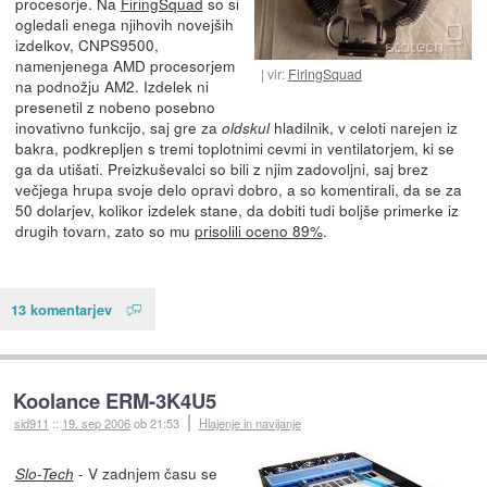
procesorje. Na
FiringSquad
so si
ogledali enega njihovih novejših
izdelkov, CNPS9500,
namenjenega AMD procesorjem
vir:
FiringSquad
na podnožju AM2. Izdelek ni
presenetil z nobeno posebno
inovativno funkcijo, saj gre za
hladilnik, v celoti narejen iz
oldskul
bakra, podkrepljen s tremi toplotnimi cevmi in ventilatorjem, ki se
ga da utišati. Preizkuševalci so bili z njim zadovoljni, saj brez
večjega hrupa svoje delo opravi dobro, a so komentirali, da se za
50 dolarjev, kolikor izdelek stane, da dobiti tudi boljše primerke iz
drugih tovarn, zato so mu
prisolili oceno 89%
.
13 komentarjev
Koolance ERM-3K4U5
sid911
::
19. sep 2006
ob 21:53
Hlajenje in navijanje
- V zadnjem času se
Slo-Tech