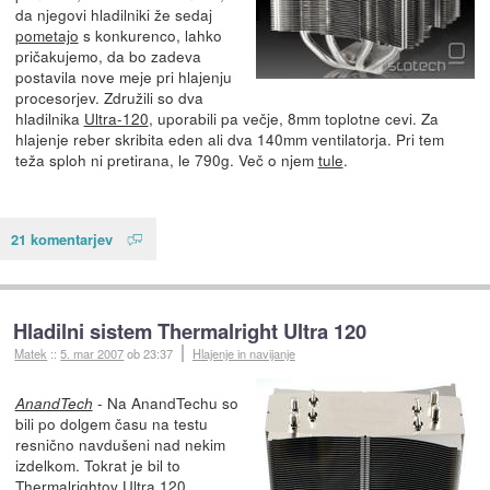
da njegovi hladilniki že sedaj
pometajo
s konkurenco, lahko
pričakujemo, da bo zadeva
postavila nove meje pri hlajenju
procesorjev. Združili so dva
hladilnika
Ultra-120
, uporabili pa večje, 8mm toplotne cevi. Za
hlajenje reber skribita eden ali dva 140mm ventilatorja. Pri tem
teža sploh ni pretirana, le 790g. Več o njem
tule
.
21 komentarjev
Hladilni sistem Thermalright Ultra 120
Matek
::
5. mar 2007
ob 23:37
Hlajenje in navijanje
- Na AnandTechu so
AnandTech
bili po dolgem času na testu
resnično navdušeni nad nekim
izdelkom. Tokrat je bil to
Thermalrightov Ultra 120,