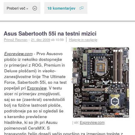
18 komentarjev
Preberi več »
Asus Sabertooth 55i na testni mizici
Primož Resman
::
21. dec 2009
ob 10:59
Hlajenje in navijanje
- Prvo Asusovo
Expreview.com
ploščo iz nekoliko dostopnejše
(v primerjavi z ROG, Premium in
Deluxe ploščami) in
visoko-
linije The Ultimate
zanesljivostne
Force, Sabertooth 55i, so na test
popeljali pri
Expreview
. V testu
sicer ni primerjav zmogljivosti,
saj so se (zaenkrat) osredotočili
bolj na fizične lastnosti plošče,
podrobneje pa so si ogledali še
s keramiko prevlečene
hladilnike, ki so jih pri Asusu
vir:
Expreview.com
poimenovali CeraM!X. S
hrapavostjo želijo doseči večjo površino za izmenjavo toplote z