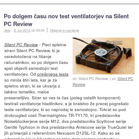
Po dolgem času nov test ventilatorjev na Silent
PC Review
dela
::
8. jun 2012
ob 09:59
Hlajenje in navijanje
- Pisci spletne
Silent PC Review
strani Silent PC Review, ki je
osredotočena na tišanje
računalnikov, so po dolgem času
spet objavili samostojni test
ventilatorjev. Od
prejšnjega testa
vir: Silent PC Review
vir:
Silent PC
so minila štiri leta, kar je za
Review
spletno stran, ki se ukvarja s
takšno tematiko, malce
presenetljivo. Sicer so ves ta čas (poleg ostalih komponent)
testirali ventilatorje hladilnikov, a je bralstvo že precej pogrešalo
teste ventilatorjev, ki so naprodaj le samostojno. Tokrat so pod
drobnogled vzeli Thermalrightov TR-TY170, tri predstavnike
Noiseblockerjeve serije M12, dva predstavnika Scythove serije
Gentle Typhoon in dva predstavnika Antecove serije TrueQuiet ter
jih primerjali z referenčnim Nexusom D12SL-12. Kako so se
odrezali in kaj je bil razlog za tako dolg premor, preberite v