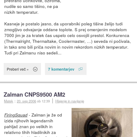
pretirano učinkovite, oziroma,
nudile so samo tišino, ne pa
nizkih temperatur.
Kasneje je postalo jasno, da uporabniki poleg tišine želijo tudi
zmogljivo odvajanje oddane toplote. S prej omenjenim modelom
7000 jim je za kratek čas uspelo celo osvojili prestol. Konkurenca
(Thermalright, Thermaltake, Coolermaster, …) seveda ni počivala,
in tako smo bili priča novim in novim rekordom
.
nizkih temperatur
Tudi pri Zalmanu niso sedeli...
7 komentarjev
Preberi več »
Zalman CNPS9500 AM2
Matek
::
20. sep 2006
ob 12:39
Hlajenje in navijanje
- Zalman je že od
FiringSquad
izida njihovih legendarnih
pahljač znan po velikih in
relativno tihih hladilnikih za