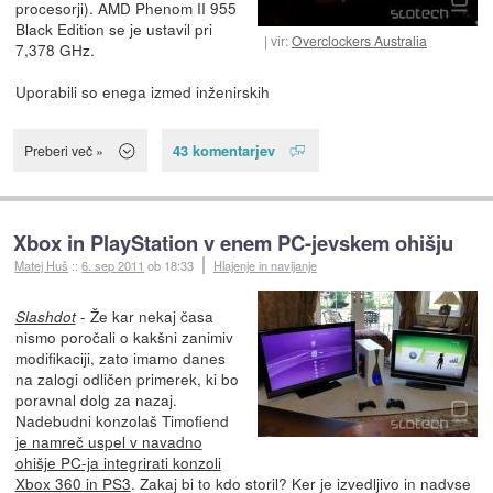
procesorji). AMD Phenom II 955
Black Edition se je ustavil pri
vir:
Overclockers Australia
7,378 GHz.
Uporabili so enega izmed inženirskih
43 komentarjev
Preberi več »
Xbox in PlayStation v enem PC-jevskem ohišju
Matej Huš
::
6. sep 2011
ob 18:33
Hlajenje in navijanje
- Že kar nekaj časa
Slashdot
nismo poročali o kakšni zanimiv
modifikaciji, zato imamo danes
na zalogi odličen primerek, ki bo
poravnal dolg za nazaj.
Nadebudni konzolaš Timofiend
je namreč uspel v navadno
ohišje PC-ja integrirati konzoli
Xbox 360 in PS3
. Zakaj bi to kdo storil? Ker je izvedljivo in nadvse