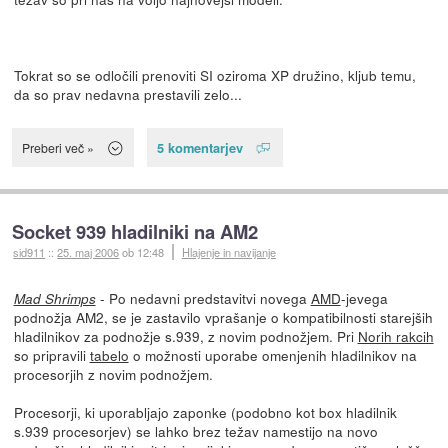
Tokrat so se odločili prenoviti SI oziroma XP družino, kljub temu,
da so prav nedavna prestavili zelo...
5 komentarjev
Preberi več »
Socket 939 hladilniki na AM2
sid911
::
25. maj 2006
ob 12:48
Hlajenje in navijanje
- Po nedavni predstavitvi novega
AMD
-jevega
Mad Shrimps
podnožja AM2, se je zastavilo vprašanje o kompatibilnosti starejših
hladilnikov za podnožje s.939, z novim podnožjem. Pri
Norih rakcih
so pripravili
tabelo
o možnosti uporabe omenjenih hladilnikov na
procesorjih z novim podnožjem.
Procesorji, ki uporabljajo zaponke (podobno kot box hladilnik
s.939 procesorjev) se lahko brez težav namestijo na novo