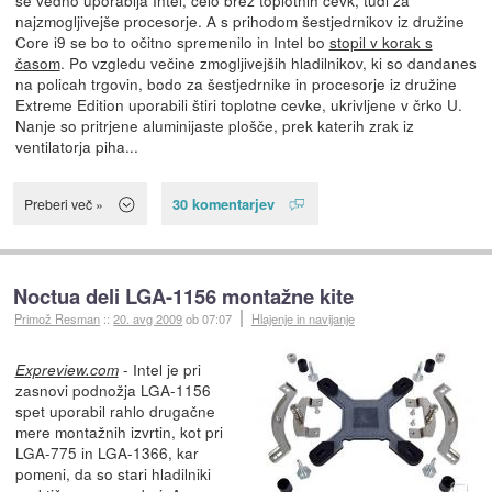
najzmogljivejše procesorje. A s prihodom šestjedrnikov iz družine
Core i9 se bo to očitno spremenilo in Intel bo
stopil v korak s
časom
. Po vzgledu večine zmogljivejših hladilnikov, ki so dandanes
na policah trgovin, bodo za šestjedrnike in procesorje iz družine
Extreme Edition uporabili štiri toplotne cevke, ukrivljene v črko U.
Nanje so pritrjene aluminijaste plošče, prek katerih zrak iz
ventilatorja piha...
30 komentarjev
Preberi več »
Noctua deli LGA-1156 montažne kite
Primož Resman
::
20. avg 2009
ob 07:07
Hlajenje in navijanje
- Intel je pri
Expreview.com
zasnovi podnožja LGA-1156
spet uporabil rahlo drugačne
mere montažnih izvrtin, kot pri
LGA-775 in LGA-1366, kar
pomeni, da so stari hladilniki