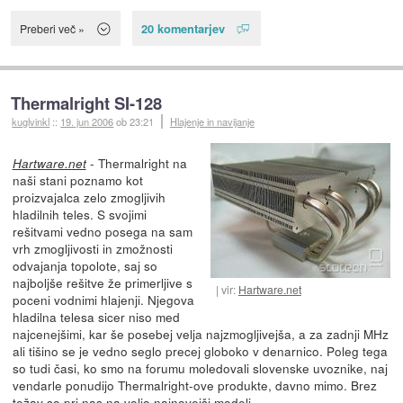
20 komentarjev
Preberi več »
Thermalright SI-128
kuglvinkl
::
19. jun 2006
ob 23:21
Hlajenje in navijanje
- Thermalright na
Hartware.net
naši stani poznamo kot
proizvajalca zelo zmogljivih
hladilnih teles. S svojimi
rešitvami vedno posega na sam
vrh zmogljivosti in zmožnosti
odvajanja topolote, saj so
najboljše rešitve že primerljive s
vir:
Hartware.net
poceni vodnimi hlajenji. Njegova
hladilna telesa sicer niso med
najcenejšimi, kar še posebej velja najzmogljivejša, a za zadnji MHz
ali tišino se je vedno seglo precej globoko v denarnico. Poleg tega
so tudi časi, ko smo na forumu moledovali slovenske uvoznike, naj
vendarle ponudijo Thermalright-ove produkte, davno mimo. Brez
težav so pri nas na voljo najnovejši modeli.