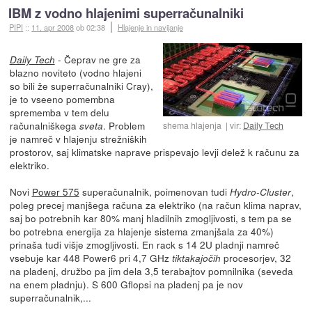
IBM z vodno hlajenimi superračunalniki
PIPI
::
11. apr 2008
ob 02:38
Hlajenje in navijanje
- Čeprav ne gre za
Daily Tech
blazno noviteto (vodno hlajeni
so bili že superračunalniki Cray),
je to vseeno pomembna
sprememba v tem delu
računalniškega
. Problem
sveta
shema hlajenja
vir:
Daily Tech
je namreč v hlajenju strežniških
prostorov, saj klimatske naprave prispevajo levji delež k računu za
elektriko.
Novi
Power 575
superačunalnik, poimenovan tudi
,
Hydro-Cluster
poleg precej manjšega računa za elektriko (na račun klima naprav,
saj bo potrebnih kar 80% manj hladilnih zmogljivosti, s tem pa se
bo potrebna energija za hlajenje sistema zmanjšala za 40%)
prinaša tudi višje zmogljivosti. En rack s 14 2U pladnji namreč
vsebuje kar 448 Power6 pri 4,7 GHz
procesorjev, 32
tiktakajočih
na pladenj, družbo pa jim dela 3,5 terabajtov pomnilnika (seveda
na enem pladnju). S 600 Gflopsi na pladenj pa je nov
superračunalnik,...