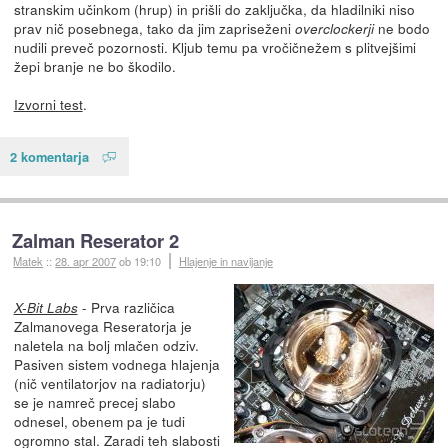
stranskim učinkom (hrup) in prišli do zaključka, da hladilniki niso
prav nič posebnega, tako da jim zapriseženi
ne bodo
overclockerji
nudili preveč pozornosti. Kljub temu pa vročičnežem s plitvejšimi
žepi branje ne bo škodilo.
Izvorni test
.
2 komentarja
Zalman Reserator 2
Matek
::
28. apr 2007
ob 19:10
Hlajenje in navijanje
- Prva različica
X-Bit Labs
Zalmanovega Reseratorja je
naletela na bolj mlačen odziv.
Pasiven sistem vodnega hlajenja
(nič ventilatorjov na radiatorju)
se je namreč precej slabo
odnesel, obenem pa je tudi
ogromno stal. Zaradi teh slabosti