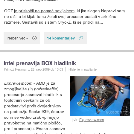
OCZ
je priskočil na pomoč navijalcem
, ki jim slogan Napravi sam
ne diši, a bi kljub temu želeli svoj procesor poslati v arktične
razmere. Sestavili so sistem Cryo-Z, ki se pritrdi na...
14 komentarjev
Preberi več »
Intel prenavlja BOX hladilnik
Primož Resman
::
28. sep 2009
ob 13:03
Hlajenje in navijanje
- AMD je za
Expreview.com
zmogljivejše (in
)
požrešnejše
procesorje zasnoval hladilnik s
toplotnimi cevkami že ob
predstavitvi prvih dvojedrnikov
na podnožju Socket939, čeprav
so in še vedno zrak vpihujejo
vir:
Expreview.com
pravokotno na matično ploščo,
proti procesorju. Enako zasnovo
še vedno uporablja Intel, celo brez toplotnih cevk, tudi za