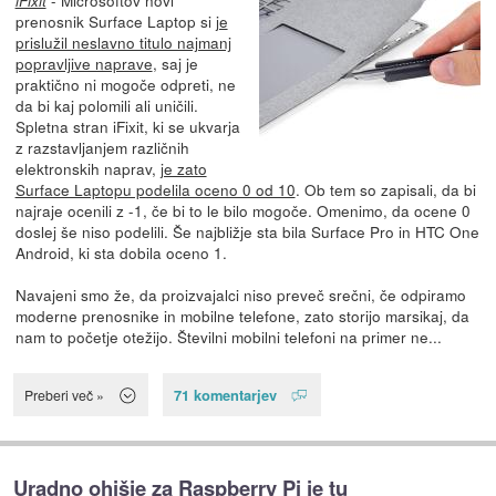
iFixit
prenosnik Surface Laptop si
je
prislužil neslavno titulo najmanj
popravljive naprave
, saj je
praktično ni mogoče odpreti, ne
da bi kaj polomili ali uničili.
Spletna stran iFixit, ki se ukvarja
z razstavljanjem različnih
elektronskih naprav,
je zato
Surface Laptopu podelila oceno 0 od 10
. Ob tem so zapisali, da bi
najraje ocenili z -1, če bi to le bilo mogoče. Omenimo, da ocene 0
doslej še niso podelili. Še najbližje sta bila Surface Pro in HTC One
Android, ki sta dobila oceno 1.
Navajeni smo že, da proizvajalci niso preveč srečni, če odpiramo
moderne prenosnike in mobilne telefone, zato storijo marsikaj, da
nam to početje otežijo. Številni mobilni telefoni na primer ne...
71 komentarjev
Preberi več »
Uradno ohišje za Raspberry Pi je tu