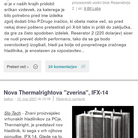
procesorski vodni blok Reseratorja
si je v naših krajih pridobil
2
vir:
X-Bit Labs
srčkan vzdevek, za katerega je
bilo potrebno pred ime izdelka
zgolj dodati črko P.Drugo inačico, ki obeta malce več, so pred
nekaj dnevi pošteno pretestirali pri X-bit labs in prišli do zaključka,
da gre za čisto spodoben izdelek. Reserator 2 (220 dolarjev) sicer
ne nudi preveč dobrih performans, tako da se ga bodo
overclockerji izogibali, hladi pa bolje od povprečnega zračnega
hladilnika, je enostaven za vzpostavitev...
24 komentarjev
Preberi več »
Nova Thermalrightova "zverina", IFX-14
bajker
::
10. mar 2007
ob 23:08
Hlajenje in navijanje
- Znani proizvajalec
Slo-Tech
vrhunskih hladilnikov za PCje,
Thermalright, je predstavil nov
hladilnik, ki sega v vrh njihove
ponudbe, IFX-14. Glede na to,