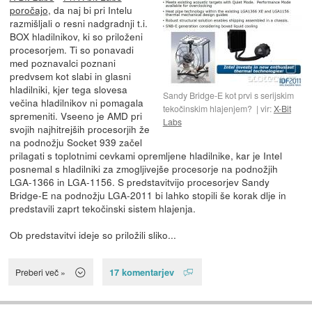
poročajo
, da naj bi pri Intelu
razmišljali o resni nadgradnji t.i.
BOX hladilnikov, ki so priloženi
procesorjem. Ti so ponavadi
med poznavalci poznani
predvsem kot slabi in glasni
hladilniki, kjer tega slovesa
Sandy Bridge-E kot prvi s serijskim
večina hladilnikov ni pomagala
tekočinskim hlajenjem?
vir:
X-Bit
spremeniti. Vseeno je AMD pri
Labs
svojih najhitrejših procesorjih že
na podnožju Socket 939 začel
prilagati s toplotnimi cevkami opremljene hladilnike, kar je Intel
posnemal s hladilniki za zmogljivejše procesorje na podnožjih
LGA-1366 in LGA-1156. S predstavitvijo procesorjev Sandy
Bridge-E na podnožju LGA-2011 bi lahko stopili še korak dlje in
predstavili zaprt tekočinski sistem hlajenja.
Ob predstavitvi ideje so priložili sliko...
17 komentarjev
Preberi več »