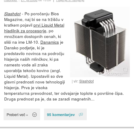
- Po poročanju Bios
Slashdot
Magazine, naj bi se na tržišču v
kratkem pojavil
prvi Liquid Metal
hladilnik za procesorje
, po
množicam dostopnih cenah, ki
sliši na ime LM-10.
Danamics
je
Dansko podjetje, ki je
predstavilo novinca na področju
hlajenja naših mlinčkov, ki pa
namesto vode ali zraka
uporablja tekočo kovino (angl.
Liquid Metal). Izpostavili so dve
vir:
Slashdot
glavni prednosti nove tehnologiji
hlajenja. Prva je visoka
temperaturna prevodnost, ter odvajanje toplote s površine čipa.
Druga prednost pa je, da se zaradi magnetnih...
95 komentarjev
Preberi več »