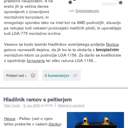
praktično neuporabni. A na
srečo jih je večina danes
vir:
Expreview.com
opremljenih z izmenljivimi
montažnimi konzolami, ki
omogočajo uporabo tako na Intel kot na AMD podnožjih, situacijo
pa rešujejo tudi nekateri proizvajalci matičnih plošč, ki uporabljajo
tudi LGA-775 montažne izvrtine.
Vseeno se bodo lastniki hladilnikov avstrijskega podjetja
Noctua
gotovo razveselili dejstva, da jih bo le-ta obdarila z
brezplačnim
montažnim kitom za podnožje LGA-1156. Za darilo se kvalificirate
z izpolnitvijo
formularja
ter sliko računa LGA-1156...
6 komentarjev
Preberi več »
Hladilnik ramov s peltierjem
Tibor Tomič
::
5. nov 2008
ob 20:06
Hlajenje in navijanje
- Peltier (več o njem
Hexus
lahko preberite v našem
članku
)