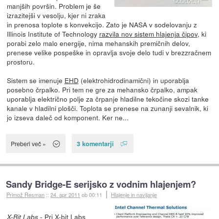
manjših površin. Problem je še
izrazitejši v vesolju, kjer ni zraka
in prenosa toplote s konvekcijo. Zato je NASA v sodelovanju z
Illinois Institute of Technology
razvila nov sistem hlajenja čipov
, ki
porabi zelo malo energije, nima mehanskih premičnih delov,
prenese velike pospeške in opravlja svoje delo tudi v brezzračnem
prostoru.
Sistem se imenuje
EHD
(elektrohidrodinamični) in uporablja
posebno črpalko. Pri tem ne gre za mehansko črpalko, ampak
uporablja električno polje za črpanje hladilne tekočine skozi tanke
kanale v hladilni plošči. Toplota se prenese na zunanji sevalnik, ki
jo izseva daleč od komponent. Ker ne...
3 komentarji
Preberi več »
Sandy Bridge-E serijsko z vodnim hlajenjem?
Primož Resman
::
24. apr 2011
ob 00:11
Hlajenje in navijanje
-
Pri X-bit Labs
X-Bit Labs