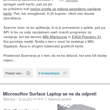
vir:
TechSpot
spregah večih kartic, pač pa jim
bo priloženo tudi
močno orodje za malone samodejno navijanje
kartic
. Pač, ker zmogljivosti, ki jih kupimo, nikoli niso docela
izkoriščene.
Scanner sicer ne bo aplikacija, ki si jo prenesemo s spleta, pač pa
API, ki bo na voljo razvijalcem vseh znanih programov za
navijanje, kot sta denimo
MSI Afterburner
in
EVGA Precision X1
.
Kot poročajo mediji, Nvidia s tem v zvezi že sodeluje z MSI,
Gigabyte, Asus in drugimi izdelovalci grafičnih kartic.
Posebnost Scannerja je v tem, da ne bo deloval, kot smo bili doslej
vajeni...
9 komentarjev
Preberi več »
Microsoftov Surface Laptop se ne da odpreti
Matej Huš
::
19. jun 2017
ob 08:55
Hlajenje in navijanje
- Microsoftov novi