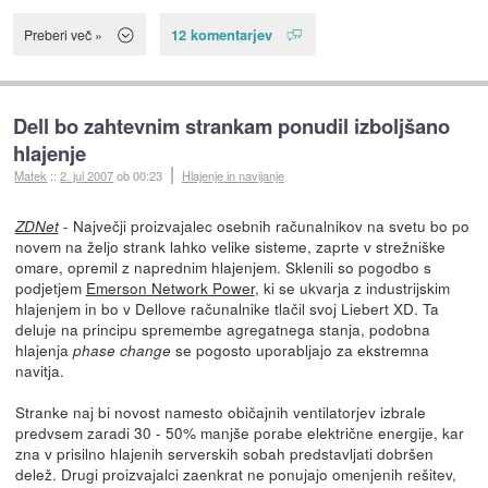
12 komentarjev
Preberi več »
Dell bo zahtevnim strankam ponudil izboljšano
hlajenje
Matek
::
2. jul 2007
ob 00:23
Hlajenje in navijanje
- Največji proizvajalec osebnih računalnikov na svetu bo po
ZDNet
novem na željo strank lahko velike sisteme, zaprte v strežniške
omare, opremil z naprednim hlajenjem. Sklenili so pogodbo s
podjetjem
Emerson Network Power
, ki se ukvarja z industrijskim
hlajenjem in bo v Dellove računalnike tlačil svoj Liebert XD. Ta
deluje na principu spremembe agregatnega stanja, podobna
hlajenja
se pogosto uporabljajo za ekstremna
phase change
navitja.
Stranke naj bi novost namesto običajnih ventilatorjev izbrale
predvsem zaradi 30 - 50% manjše porabe električne energije, kar
zna v prisilno hlajenih serverskih sobah predstavljati dobršen
delež. Drugi proizvajalci zaenkrat ne ponujajo omenjenih rešitev,