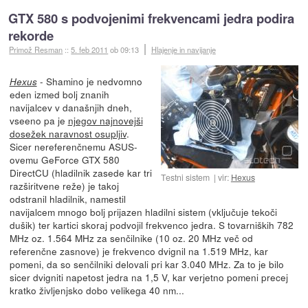
GTX 580 s podvojenimi frekvencami jedra podira
rekorde
Primož Resman
::
5. feb 2011
ob 09:13
Hlajenje in navijanje
- Shamino je nedvomno
Hexus
eden izmed bolj znanih
navijalcev v današnjih dneh,
vseeno pa je
njegov najnovejši
dosežek naravnost osupljiv
.
Sicer nereferenčnemu ASUS-
ovemu GeForce GTX 580
DirectCU (hladilnik zasede kar tri
Testni sistem
vir:
Hexus
razširitvene reže) je takoj
odstranil hladilnik, namestil
navijalcem mnogo bolj prijazen hladilni sistem (vključuje tekoči
dušik) ter kartici skoraj podvojil frekvenco jedra. S tovarniških 782
MHz oz. 1.564 MHz za senčilnike (10 oz. 20 MHz več od
referenčne zasnove) je frekvenco dvignil na 1.519 MHz, kar
pomeni, da so senčilniki delovali pri kar 3.040 MHz. Za to je bilo
sicer dvigniti napetost jedra na 1,5 V, kar verjetno pomeni precej
kratko življenjsko dobo velikega 40 nm...