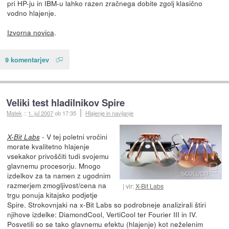
pri HP-ju in IBM-u lahko razen zračnega dobite zgolj klasično
vodno hlajenje.
Izvorna novica
.
9 komentarjev
Veliki test hladilnikov Spire
Matek
::
1. jul 2007
ob 17:35
Hlajenje in navijanje
- V tej poletni vročini
X-Bit Labs
morate kvalitetno hlajenje
vsekakor privoščiti tudi svojemu
glavnemu procesorju. Mnogo
izdelkov za ta namen z ugodnim
razmerjem zmogljivost/cena na
vir:
X-Bit Labs
trgu ponuja kitajsko podjetje
Spire. Strokovnjaki na x-Bit Labs so podrobneje analizirali štiri
njihove izdelke: DiamondCool, VertiCool ter Fourier III in IV.
Posvetili so se tako glavnemu efektu (hlajenje) kot neželenim