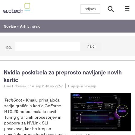
☰
Novice
»
Arhiv novic
Išči:
Nvidia poskrbela za preprosto navijanje novih
kartic
Dare Hriberšek
::
14. sep 2018
ob 22:57
Hlajenje in navijanje
- Kmalu prihajajoča
TechSpot
serija grafičnih kartic GeForce
RTX 20 ne bo imela le novih
Turing grafičnih procesorjev in
podpore za NVLink SLI
povezave, kar bo krepko
povečalo prepustnost povezav v