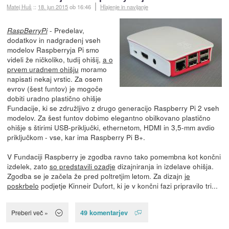
Matej Huš
::
18. jun 2015
ob 16:46
Hlajenje in navijanje
- Predelav,
RaspBerryPi
dodatkov in nadgradenj vseh
modelov Raspberryja Pi smo
videli že ničkoliko, tudij ohišij,
a o
prvem uradnem ohišju
moramo
napisati nekaj vrstic. Za osem
evrov (šest funtov) je mogoče
dobiti uradno plastično ohišje
Fundacije, ki se združljivo z drugo generacijo Raspberry Pi 2 vseh
modelov. Za šest funtov dobimo elegantno obilkovano plastično
ohišje s štirimi USB-priključki, ethernetom, HDMI in 3,5-mm avdio
priključkom - vse, kar ima Raspberry Pi B+.
V Fundaciji Raspberry je zgodba ravno tako pomembna kot končni
izdelek, zato
so predstavili ozadje
dizajniranja in izdelave ohišja.
Zgodba se je začela že pred poltretjim letom. Za dizajn
je
poskrbelo
podjetje Kinneir Dufort, ki je v končni fazi pripravilo tri...
49 komentarjev
Preberi več »