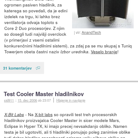
ogromen pasiven hladilnik, za
katerega so povedali, da je edini
izdelek na trgu, ki lahko brez
ventilatorja odvaja toploto s
Core 2 Duo procesorjev. Z njim
vir:
AnandTech
so dosegli tudi najvišji overclock
(v primerjavi z vsemi ostalimi
konkurenčnimi hladilnimi sistemi), za zdaj pa se mu skupaj s Tuniq
Towerjem obeta častni naziv
.
Veselo branje
!
Izbor urednika
31 komentarjev
Test Cooler Master hladilnikov
sid911
::
15. dec 2006
ob 23:07
Hlajenje in navijanje
- Na
X-bit labs
so opravili test treh procesorskih
X-Bit Labs
hladilnikov proizvajalca Cooler Master in sicer modele Mars,
Eclipse in Hyper TX, ki imajo precej nevsakdanjo obliko. Namen
testa je bil ugotoviti, ali ti hladilniki ponujajo poleg zanimive oblike
tudi dobre hladilne sposobnosti oziroma vpliv njihove oblike na