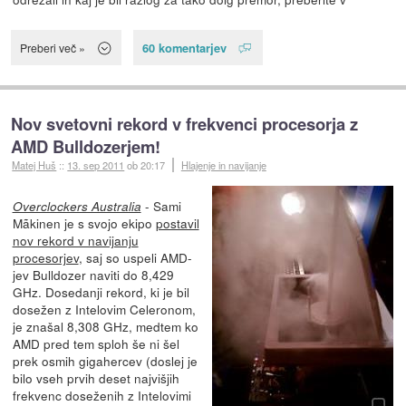
60 komentarjev
Preberi več »
Nov svetovni rekord v frekvenci procesorja z
AMD Bulldozerjem!
Matej Huš
::
13. sep 2011
ob 20:17
Hlajenje in navijanje
- Sami
Overclockers Australia
Mãkinen je s svojo ekipo
postavil
nov rekord v navijanju
procesorjev
, saj so uspeli AMD-
jev Bulldozer naviti do 8,429
GHz. Dosedanji rekord, ki je bil
dosežen z Intelovim Celeronom,
je znašal 8,308 GHz, medtem ko
AMD pred tem sploh še ni šel
prek osmih gigahercev (doslej je
bilo vseh prvih deset najvišjih
frekvenc doseženih z Intelovimi