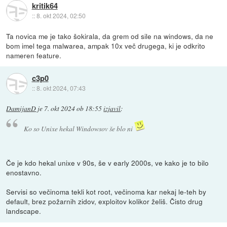
kritik64
::
8. okt 2024, 02:50
Ta novica me je tako šokirala, da grem od sile na windows, da ne
bom imel tega malwarea, ampak 10x več drugega, ki je odkrito
nameren feature.
c3p0
::
8. okt 2024, 07:43
DamijanD
je
7. okt 2024 ob 18:55
izjavil
:
Ko so Unixe hekal Windowsov še blo ni
Če je kdo hekal unixe v 90s, še v early 2000s, ve kako je to bilo
enostavno.
Servisi so večinoma tekli kot root, večinoma kar nekaj le-teh by
default, brez požarnih zidov, exploitov kolikor želiš. Čisto drug
landscape.