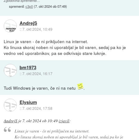
Zgodovina sprememb…
spremenil:
c3p0
(
7. okt 2024 ob 07:49
)
AndrejS
::
7. okt 2024, 10:49
Linux je varen - če ni priključen na internet.
Ko linuxa skoraj noben ni uporabljal je bil varen, sedaj pa ko je
vedno več uporabnikov, pa se odkrivajo stare luknje.
bm1973
::
7. okt 2024, 16:17
Tudi Windows je varen, če ni na netu
.
Elysium
::
7. okt 2024, 17:58
AndrejS
je
7. okt 2024 ob 10:49
izjavil
:
Linux je varen - če ni priključen na internet.
Ko linuxa skoraj noben ni uporabljal je bil varen, sedaj pa ko je