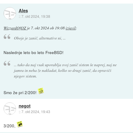
Ales
::
7. okt 2024, 19:38
WizzardOfOZ
je
7. okt 2024 ob 19:08
izjavil
:
Oboje je zanič, alternative ni, ...
Naslednje leto bo leto FreeBSD!
... tako da naj vsak uporablja svoj zanič sistem še naprej, naj ne
jamra in neha že nakladat, kolko so drugi zanič, da opraviči
njegov sistem.
Smo že pri 2/200!
negot
::
7. okt 2024, 19:43
3/200,