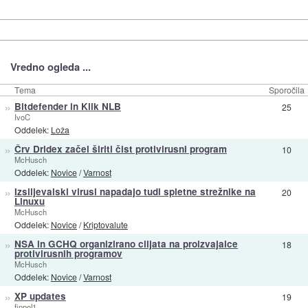
Vredno ogleda ...
Tema
Sporočila
»
Bitdefender in Klik NLB
25
IvoC
Oddelek:
Loža
»
Črv Dridex začel širiti čist protivirusni program
10
McHusch
Oddelek:
Novice
/
Varnost
»
Izsiljevalski virusi napadajo tudi spletne strežnike na
20
Linuxu
McHusch
Oddelek:
Novice
/
Kriptovalute
»
NSA in GCHQ organizirano ciljata na proizvajalce
18
protivirusnih programov
McHusch
Oddelek:
Novice
/
Varnost
»
XP updates
19
finpol1