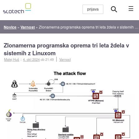
☰
Novice
»
Varnost
»
Zlonamerna programska oprema tri leta ždela v sistemih z Linuxom
Zlonamerna programska oprema tri leta ždela v
sistemih z Linuxom
Matej Huš
::
4. okt 2024
ob 21:49
Varnost