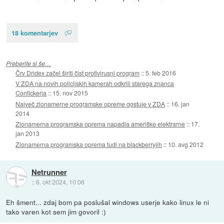
18 komentarjev
Preberite si še…
Črv Dridex začel širiti čist protivirusni program
::
5. feb 2016
V ZDA na novih policijskih kamerah odkrili starega znanca
Confickerja
::
15. nov 2015
Največ zlonamerne programske opreme gostuje v ZDA
::
16. jan
2014
Zlonamerna programska oprema napadla ameriške elektrarne
::
17.
jan 2013
Zlonamerna programska oprema tudi na blackberryjih
::
10. avg 2012
Netrunner
::
6. okt 2024, 10:06
Eh šment... zdaj bom pa poslušal windows userje kako linux le ni
tako varen kot sem jim govoril :)