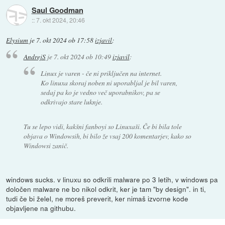
Saul Goodman
::
7. okt 2024, 20:46
Elysium
je
7. okt 2024 ob 17:58
izjavil
:
AndrejS
je
7. okt 2024 ob 10:49
izjavil
:
Linux je varen - če ni priključen na internet.
Ko linuxa skoraj noben ni uporabljal je bil varen,
sedaj pa ko je vedno več uporabnikov, pa se
odkrivajo stare luknje.
Tu se lepo vidi, kakšni fanboyi so Linuxaši. Če bi bila tole
objava o Windowsih, bi bilo že vsaj 200 komentarjev, kako so
Windowsi zanič.
windows sucks. v linuxu so odkrili malware po 3 letih, v windows pa
določen malware ne bo nikol odkrit, ker je tam "by design". in ti,
tudi če bi želel, ne moreš preverit, ker nimaš izvorne kode
objavljene na githubu.