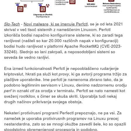
-
Novi malware, ki se imenuje Perfctl
, se je od leta 2021
Slo-Tech
skrival v več tisoč sistemih z nameščenim Linuxom. Perfctl
izkorišča bodisi napačno konfigurirane sisteme, ki so zaradi tega
ranljivost (našteli so kar 20.000 različnih napak v konfiguraciji)
bodisi hudo ranljivost v platformi Apache RocketMQ (CVE-2023-
33246). Slednjo so lani zakrpali, a neposodobljeni sistemi so
seveda še vedno ranljivi.
Ena izmed funkcionalnosti Perfctl je nepooblaščeno rudarjenje
kriptovalut, hkrati pa služi kot
, ki ga avtorji programa tržijo za
proxy
plačljive uporabnike. Ime perfctl je namenoma zbrano tako, da je
podobno legitimnim servisom v Linuxu, denimo nadzornemu orodju
in oznaki
za orodja v terminalu. Perfctl se nato namesti kot
perf
ctl
sveženj rootkitov, s čimer se skuša skriti. Uporablja tudi nekaj
drugih načinov prikrivanja svojega obstoja.
Nekateri protivirusni programi Perfectl prepoznajo, ne pa vsi. Za
nameček je uporaba protivirusnih programov na Linuxu precej
nestandardna, zato so se mnogi okužbe zavedli šele, ko so opazili
stoodstotno obremenjenost procesorja in podobno.