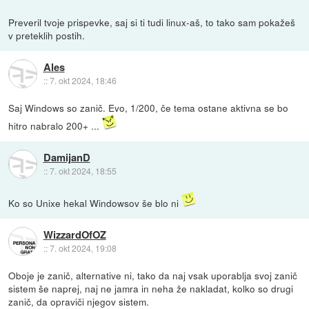
Preveril tvoje prispevke, saj si ti tudi linux-aš, to tako sam pokažeš
v preteklih postih.
Ales
::
7. okt 2024, 18:46
Saj Windows so zanič. Evo, 1/200, če tema ostane aktivna se bo
hitro nabralo 200+ ...
DamijanD
::
7. okt 2024, 18:55
Ko so Unixe hekal Windowsov še blo ni
WizzardOfOZ
::
7. okt 2024, 19:08
Oboje je zanič, alternative ni, tako da naj vsak uporablja svoj zanič
sistem še naprej, naj ne jamra in neha že nakladat, kolko so drugi
zanič, da opraviči njegov sistem.