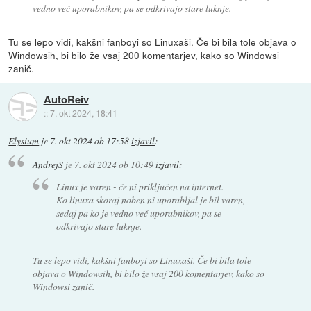
vedno več uporabnikov, pa se odkrivajo stare luknje.
Tu se lepo vidi, kakšni fanboyi so Linuxaši. Če bi bila tole objava o
Windowsih, bi bilo že vsaj 200 komentarjev, kako so Windowsi
zanič.
AutoReiv
::
7. okt 2024, 18:41
Elysium
je
7. okt 2024 ob 17:58
izjavil
:
AndrejS
je
7. okt 2024 ob 10:49
izjavil
:
Linux je varen - če ni priključen na internet.
Ko linuxa skoraj noben ni uporabljal je bil varen,
sedaj pa ko je vedno več uporabnikov, pa se
odkrivajo stare luknje.
Tu se lepo vidi, kakšni fanboyi so Linuxaši. Če bi bila tole
objava o Windowsih, bi bilo že vsaj 200 komentarjev, kako so
Windowsi zanič.