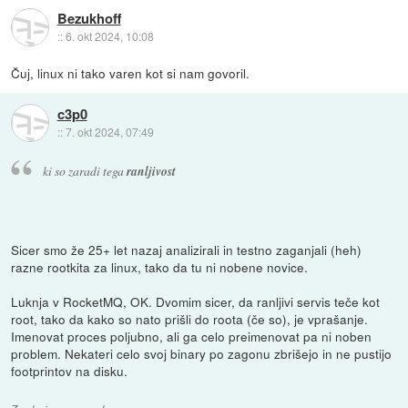
Bezukhoff
::
6. okt 2024, 10:08
Čuj, linux ni tako varen kot si nam govoril.
c3p0
::
7. okt 2024, 07:49
ki so zaradi tega
ranljivost
Sicer smo že 25+ let nazaj analizirali in testno zaganjali (heh)
razne rootkita za linux, tako da tu ni nobene novice.
Luknja v RocketMQ, OK. Dvomim sicer, da ranljivi servis teče kot
root, tako da kako so nato prišli do roota (če so), je vprašanje.
Imenovat proces poljubno, ali ga celo preimenovat pa ni noben
problem. Nekateri celo svoj binary po zagonu zbrišejo in ne pustijo
footprintov na disku.