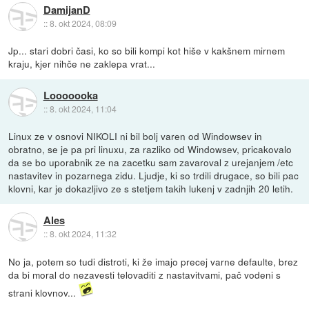
DamijanD
::
8. okt 2024, 08:09
Jp... stari dobri časi, ko so bili kompi kot hiše v kakšnem mirnem
kraju, kjer nihče ne zaklepa vrat...
Looooooka
::
8. okt 2024, 11:04
Linux ze v osnovi NIKOLI ni bil bolj varen od Windowsev in
obratno, se je pa pri linuxu, za razliko od Windowsev, pricakovalo
da se bo uporabnik ze na zacetku sam zavaroval z urejanjem /etc
nastavitev in pozarnega zidu. Ljudje, ki so trdili drugace, so bili pac
klovni, kar je dokazljivo ze s stetjem takih lukenj v zadnjih 20 letih.
Ales
::
8. okt 2024, 11:32
No ja, potem so tudi distroti, ki že imajo precej varne defaulte, brez
da bi moral do nezavesti telovaditi z nastavitvami, pač vodeni s
strani klovnov...