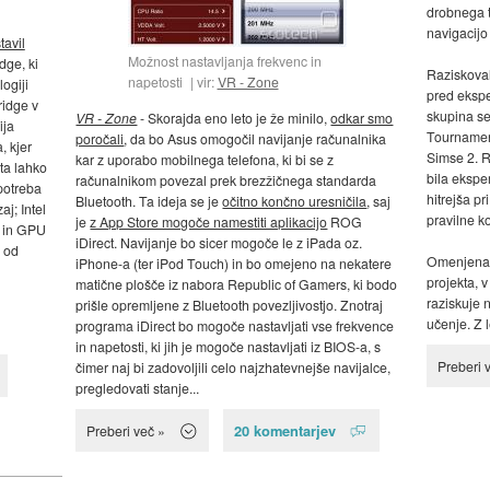
drobnega ti
navigacijo
tavil
Možnost nastavljanja frekvenc in
dge, ki
Raziskoval
napetosti
vir:
VR - Zone
ogiji
pred ekspe
ridge v
skupina se 
VR - Zone
- Skorajda eno leto je že minilo,
odkar smo
ija
Tournament
poročali
, da bo Asus omogočil navijanje računalnika
, kjer
Simse 2. Re
kar z uporabo mobilnega telefona, ki bi se z
sta lahko
bila ekspe
računalnikom povezal prek brezžičnega standarda
potreba
hitrejša pr
Bluetooth. Ta ideja se je
očitno končno uresničila
, saj
j; Intel
pravilne ko
je
z App Store mogoče namestiti aplikacijo
ROG
U in GPU
iDirect. Navijanje bo sicer mogoče le z iPada oz.
 od
Omenjena š
iPhone-a (ter iPod Touch) in bo omejeno na nekatere
projekta, 
matične plošče iz nabora Republic of Gamers, ki bodo
raziskuje 
prišle opremljene z Bluetooth povezljivostjo. Znotraj
učenje. Z l
programa iDirect bo mogoče nastavljati vse frekvence
in napetosti, ki jih je mogoče nastavljati iz BIOS-a, s
Preberi 
čimer naj bi zadovoljili celo najzhatevnejše navijalce,
pregledovati stanje...
20 komentarjev
Preberi več »