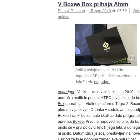
V Boxee Box prihaja Atom
Primož Resman
::
15. sep 2010
ob 06:52
Ost
najave
Oblika ostaja enaka - še kdo
pogreša USB priključek na zelenem
delu?
vir:
engadget
engadget
- Velika novica v začetku leta 2010 na
področju malih in poceni HTPC-jev je bila, da b
Box
uporabljal nVidiino platformo Tegra 2. Boxe
plod razvijalcev pri D-Linku v sodelovanju s pod
Boxee Inc., ki bo za malo škatlico dalo programs
opremo,
Boxee
. Prvotne napovedi so bile, da bo
prišlo še v prvi polovici letošnjega leta, a do te
ni prišlo. Datum izida je zdaj prestavljen na nov
Razlog za to je
popolna zamenjava notranjosti