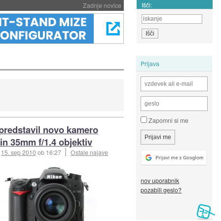
Išči:
Zadnje novice
Prijava
Zapomni si me
predstavil novo kamero
in 35mm f/1.4 objektiv
:
15. sep 2010
ob 16:27
Ostale najave
nov uporabnik
pozabili geslo?