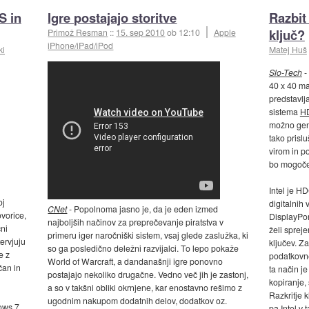
S in
Igre postajajo storitve
Razbit
ključ?
Primož Resman
::
15. sep 2010
ob 12:10
Apple
iPhone/iPad/iPod
ki
Matej Huš
Slo-Tech
-
40 x 40 mat
predstavlja
sistema
H
možno gene
tako prisl
virom in p
bo mogoče 
Intel je H
oj
digitalnih
CNet
- Popolnoma jasno je, da je eden izmed
ovorice,
DisplayPor
najboljših načinov za preprečevanje piratstva v
čni
želi sprej
primeru iger naročniški sistem, vsaj glede zaslužka, ki
ervjuju
ključev. Za
so ga posledično deležni razvijalci. To lepo pokaže
e z
podatkovneg
World of Warcraft, a dandanašnji igre ponovno
an in
ta način j
postajajo nekoliko drugačne. Vedno več jih je zastonj,
kopiranje, 
a so v takšni obliki okrnjene, kar enostavno rešimo z
Razkritje 
ugodnim nakupom dodatnih delov, dodatkov oz.
ows 7
pa Intel v