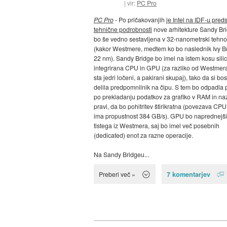
vir:
PC Pro
PC Pro
- Po pričakovanjih
je Intel na IDF-u preds
tehnične podrobnosti
nove arhitekture Sandy Bri
bo še vedno sestavljena v 32-nanometrski tehnol
(kakor Westmere, medtem ko bo naslednik Ivy B
22 nm). Sandy Bridge bo imel na istem kosu silic
integrirana CPU in GPU (za razliko od Westmera
sta jedri ločeni, a pakirani skupaj), tako da si bo
delila predpomnilnik na čipu. S tem bo odpadla 
po prekladanju podatkov za grafiko v RAM in naza
pravi, da bo pohitritev štirikratna (povezava CP
ima propustnost 384 GB/s). GPU bo naprednejši
tistega iz Westmera, saj bo imel več posebnih
(dedicated) enot za razne operacije.
Na Sandy Bridgeu...
7 komentarjev
Preberi več »