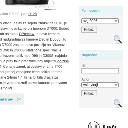
Po mesecih
Nikon D7000
vir:
D128
 V okviru najav za sejem Photokina 2010, je
dstavil novo kamero z imenom D7000. Sodeč
ah na strani
DPreview
, je nova kamera
ot nadgradnja za kamere D90 in D5000. To
a D7000 zaseda novo pozicijo na Nikonovi
ed D90 in D300S. Natančne specifikacije
Napredno
prikazom razlik med D90 in D300S, najdete
n je prav tako predstavil nov objektiv,
dolžine
Išči:
4
. Cena je zaenkrat postavljena na 1700
radi precej zasoljene cene, toliko namreč
tane 24mm 1.4, ki naj bi bila dražja za
Avtor:
se je vredno ozreti po konkurenci, predvsem
(samo MF).
ntarjev