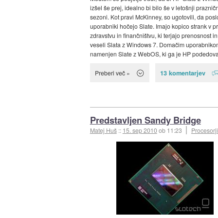
izšel še prej, idealno bi bilo še v letošnji prazničn
sezoni. Kot pravi McKinney, so ugotovili, da posl
uporabniki hočejo Slate. Imajo kopico strank v pr
zdravstvu in finančništvu, ki terjajo prenosnost i
veseli Slata z Windows 7. Domačim uporabniko
namenjen Slate z WebOS, ki ga je HP podedoval
13 komentarjev
Preberi več »
Predstavljen Sandy Bridge
Matej Huš
::
15. sep 2010
ob 11:23
Procesorji