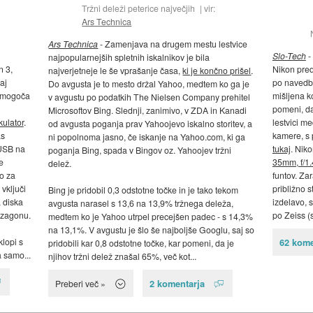
Tržni deleži peterice največjih
vir:
Ars Technica
Ars Technica
- Zamenjava na drugem mestu lestvice
Slo-Tech
-
najpopularnejših spletnih iskalnikov je bila
n 3,
Nikon pre
najverjetneje le še vprašanje časa,
ki je končno prišel
.
aj
po navedb
Do avgusta je to mesto držal Yahoo, medtem ko ga je
 omogoča
mišljena k
v avgustu po podatkih The Nielsen Company prehitel
pomeni, d
Microsoftov Bing. Slednji, zanimivo, v ZDA in Kanadi
kulator
.
lestvici m
od avgusta poganja prav Yahoojevo iskalno storitev, a
as
kamere, s 
ni popolnoma jasno, če iskanje na Yahoo.com, ki ga
 USB na
tukaj
. Niko
poganja Bing, spada v Bingov oz. Yahoojev tržni
e
35mm, f/1.
delež.
o za
funtov. Za
 vključi
približno s
Bing je pridobil 0,3 odstotne točke in je tako tekom
 diska
izdelavo, 
avgusta narasel s 13,6 na 13,9% tržnega deleža,
 zagonu.
po Zeiss 
medtem ko je Yahoo utrpel precejšen padec - s 14,3%
na 13,1%. V avgustu je šlo še najboljše Googlu, saj so
klopi s
62 kome
pridobili kar 0,8 odstotne točke, kar pomeni, da je
a samo...
njihov tržni delež znašal 65%, več kot...
2 komentarja
Preberi več »