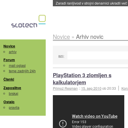
Zaradi ranljivost v strojni denarnici ukradli več
Novice
»
Arhiv novic
Novice
arhiv
Išči:
Forum
mali oglasi
teme zadnjih 24h
PlayStation 3 zlomljen s
Članki
kalkulatorjem
Zaposlitve
Primož Resman
::
15. sep 2010
ob 20:33
Kon
brskaj
Ostalo
pravila