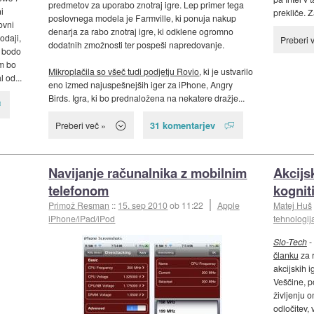
predmetov za uporabo znotraj igre. Lep primer tega
i
prekliče. Za
poslovnega modela je Farmville, ki ponuja nakup
ovni
denarja za rabo znotraj igre, ki odklene ogromno
odaji,
Preberi 
dodatnih zmožnosti ter pospeši napredovanje.
n bodo
m bo
Mikroplačila so všeč tudi podjetju Rovio
, ki je ustvarilo
 od...
eno izmed najuspešnejših iger za iPhone, Angry
Birds. Igra, ki bo prednaložena na nekatere dražje...
31 komentarjev
Preberi več »
Navijanje računalnika z mobilnim
Akcijs
telefonom
kognit
Primož Resman
::
15. sep 2010
ob 11:22
Apple
Matej Huš
iPhone/iPad/iPod
tehnologij
Slo-Tech
-
članku
za 
akcijskih 
Veščine, p
življenju 
odločitev, 