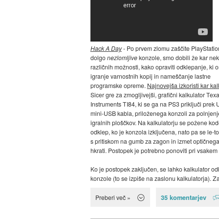
Hack A Day
- Po prvem zlomu zaščite PlayStatio
dolgo
nezlomljive
konzole, smo dobili že kar nek
različnih možnosti, kako opraviti odklepanje, ki
igranje varnostnih kopij in nameščanje lastne
programske opreme.
Najnovejša izkoristi kar kal
Sicer gre za zmogljivejši, grafični kalkulator Tex
Instruments TI84, ki se ga na PS3 priključi prek
mini-USB kabla, priloženega konzoli za polnjenj
igralnih ploščkov. Na kalkulatorju se požene kod
odklep, ko je konzola izključena, nato pa se le-to
s pritiskom na gumb za zagon in izmet optičnega
hkrati. Postopek je potrebno ponoviti pri vsakem
Ko je postopek zaključen, se lahko kalkulator od
konzole (to se izpiše na zaslonu kalkulatorja). Z
35 komentarjev
Preberi več »