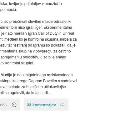
ska, lovljenje prijateljev v množici in
 po mestu.
ci so preučevali številne mlade odrasle, ki
rimentom niso igrali iger. Eksperimentalna
je nato merila v igrah Call of Duty in Unreal
, medtem ko je kontrolna skupina skrbela za
zultati testiranj po igranju so pokazali, da je
rimentalna skupina v povprečju za četrtino
i sprejemanju odločitev, ki so bile enako
t v kontrolni skupini.
tudija je del dolgoletnega raziskovalnega
v sklopu katerega Daphne Bavelier s sodelavci
nove metode za hitrejše in učinkovitejše
eti so ugotovili, da imajo tudi...
33 komentarjev
več »