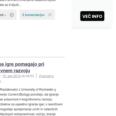
to so ti ključi...
5 komentarjev
več »
ke igre pomagajo pri
ivnem razvoju
::
15. sep 2010
ob 06:53
Znanost in
a
 Raziskovalci z University of Rochester
v
revijo
Current Biology
poročajo, da igranje
iger pripomore h kognitivnemu razvoju.
otrebne za uspešno igranje iger, v resničnem
omogočajo sprejemanje urnih in natančnih
vključujoč večopravilnost, vožnjo, branje