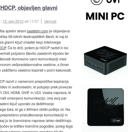
 HDCP, objavljen glavni
::
15. sep 2010
ob 11:37
Varnost
 Na spletni strani
pastebin.com
je objavljena
rika 56-bitnih šestnajstiških števil, ki naj bi
la glavni ključ (master key) Intelovega
DCP
. Če to drži, potem je HDCP razbit in bo
rirati poljubno število zasebnih ključev ter
uškovati domnevno varni komunikaciji med
onorom večpredstavnostne vsebine, s čimer
zaščiteno vsebino kopirati v polni kakovosti.
DCP razvil z namenom preprečitve kopiranja
 video in avdiovsebin, ki potujejo prek povezav
t, DVI, HDMI, GVIF in UDI. Vsaka naprava, ki
emati omenjeno komunikacijo, ima svoj par
sebni ključ uporabi za dešifriranje
a toka, ki ga v šifrirani obliki pošilja vir. Na
e preprečeno prisluškovanje komunikaciji in
saj jo le licencirane naprave lahko dešifrirajo.
ključev je kršitev licenčne pogodbe, poleg tega
 takem primeru omenjene zasebne ključe