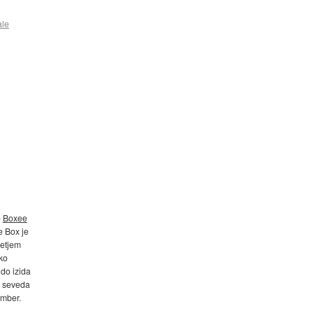
ale
o
Boxee
e Box je
jetjem
ko
 do izida
ga seveda
ember.