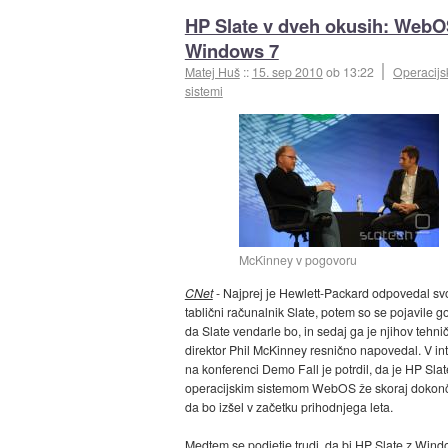
HP Slate v dveh okusih: WebO
Windows 7
Matej Huš
::
15. sep 2010
ob 13:22
Operacijs
sistemi
McKinney v pogovoru
CNet
- Najprej je Hewlett-Packard odpovedal sv
tablični računalnik Slate, potem so se pojavile g
da Slate vendarle bo, in sedaj ga je njihov tehni
direktor Phil McKinney resnično napovedal. V int
na konferenci Demo Fall je potrdil, da je HP Slat
operacijskim sistemom WebOS že skoraj dokonč
da bo izšel v začetku prihodnjega leta.
Medtem se podjetje trudi, da bi HP Slate z Wind