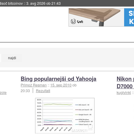
 tisoč bitcoinov
::
3. avg 2026 ob 21:43
Bing popularnejši od Yahooja
Nikon 
D7000 
Primož Resman
::
15. sep 2010
ob
20:33
Rezultati
zole
kuglvinkl
: