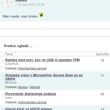
::
15. sep 2010, 13:39
Man made, man brake
Vredno ogleda ...
Tema
Sporočila
»
Razlika med encr. key na USB in uporabo TPM
12
CyberPunk
Oddelek:
Informacijska varnost
»
Stranska vrata v Microsoftov Secure Boot so se
11
odprla
McHusch
Oddelek:
Novice
/
Varnost
»
Preverjanje digitalnega podpisa
33
Urber
Oddelek:
Informacijska varnost
»
Glavni ključ za HDCP pristen
13