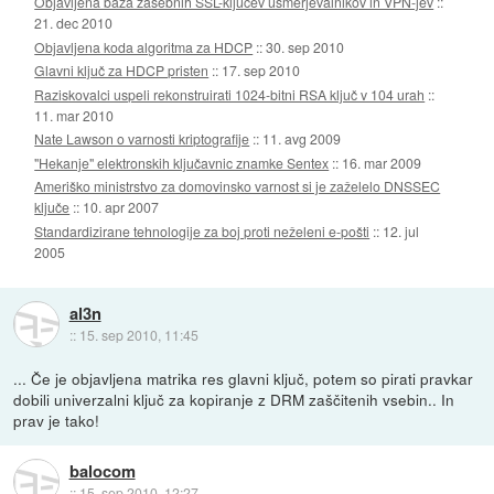
Objavljena baza zasebnih SSL-ključev usmerjevalnikov in VPN-jev
::
21. dec 2010
Objavljena koda algoritma za HDCP
::
30. sep 2010
Glavni ključ za HDCP pristen
::
17. sep 2010
Raziskovalci uspeli rekonstruirati 1024-bitni RSA ključ v 104 urah
::
11. mar 2010
Nate Lawson o varnosti kriptografije
::
11. avg 2009
"Hekanje" elektronskih ključavnic znamke Sentex
::
16. mar 2009
Ameriško ministrstvo za domovinsko varnost si je zaželelo DNSSEC
ključe
::
10. apr 2007
Standardizirane tehnologije za boj proti neželeni e-pošti
::
12. jul
2005
al3n
::
15. sep 2010, 11:45
... Če je objavljena matrika res glavni ključ, potem so pirati pravkar
dobili univerzalni ključ za kopiranje z DRM zaščitenih vsebin.. In
prav je tako!
balocom
::
15. sep 2010, 12:27