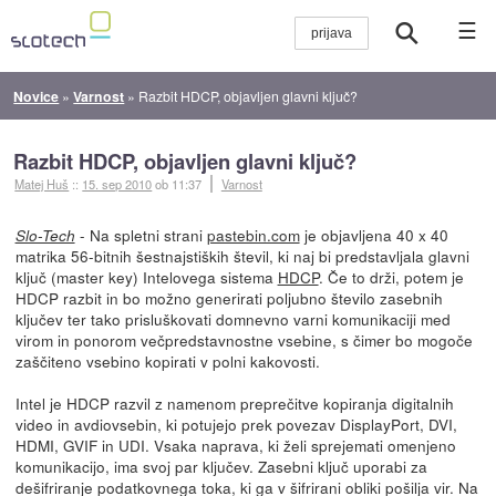
☰
Novice
»
Varnost
»
Razbit HDCP, objavljen glavni ključ?
Razbit HDCP, objavljen glavni ključ?
Matej Huš
::
15. sep 2010
ob 11:37
Varnost
- Na spletni strani
pastebin.com
je objavljena 40 x 40
Slo-Tech
matrika 56-bitnih šestnajstiških števil, ki naj bi predstavljala glavni
ključ (master key) Intelovega sistema
HDCP
. Če to drži, potem je
HDCP razbit in bo možno generirati poljubno število zasebnih
ključev ter tako prisluškovati domnevno varni komunikaciji med
virom in ponorom večpredstavnostne vsebine, s čimer bo mogoče
zaščiteno vsebino kopirati v polni kakovosti.
Intel je HDCP razvil z namenom preprečitve kopiranja digitalnih
video in avdiovsebin, ki potujejo prek povezav DisplayPort, DVI,
HDMI, GVIF in UDI. Vsaka naprava, ki želi sprejemati omenjeno
komunikacijo, ima svoj par ključev. Zasebni ključ uporabi za
dešifriranje podatkovnega toka, ki ga v šifrirani obliki pošilja vir. Na