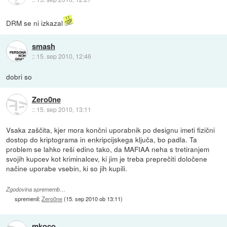
DRM se ni izkazal
smash
::
15. sep 2010, 12:46
dobri so
Zero0ne
::
15. sep 2010, 13:11
Vsaka zaščita, kjer mora končni uporabnik po designu imeti fizični
dostop do kriptograma in enkripcijskega ključa, bo padla. Ta
problem se lahko reši edino tako, da MAFIAA neha s tretiranjem
svojih kupcev kot kriminalcev, ki jim je treba preprečiti določene
načine uporabe vsebin, ki so jih kupili.
Zgodovina sprememb…
spremenil:
Zero0ne
(
15. sep 2010 ob 13:11
)
mkoco