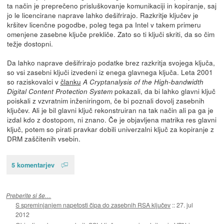
ta način je preprečeno prisluškovanje komunikaciji in kopiranje, saj
jo le licencirane naprave lahko dešifrirajo. Razkritje ključev je
kršitev licenčne pogodbe, poleg tega pa Intel v takem primeru
omenjene zasebne ključe prekliče. Zato so ti ključi skriti, da so čim
težje dostopni.
Da lahko naprave dešifrirajo podatke brez razkritja svojega ključa,
so vsi zasebni ključi izvedeni iz enega glavnega ključa. Leta 2001
so raziskovalci v
članku
A Cryptanalysis of the High-bandwidth
pokazali, da bi lahko glavni ključ
Digital Content Protection System
poiskali z vzvratnim inženiringom, če bi poznali dovolj zasebnih
ključev. Ali je bil glavni ključ rekonstruiran na tak način ali pa ga je
izdal kdo z dostopom, ni znano. Če je objavljena matrika res glavni
ključ, potem so pirati pravkar dobili univerzalni ključ za kopiranje z
DRM zaščitenih vsebin.
5 komentarjev
Preberite si še…
S spreminjanjem napetosti čipa do zasebnih RSA ključev
::
27. jul
2012