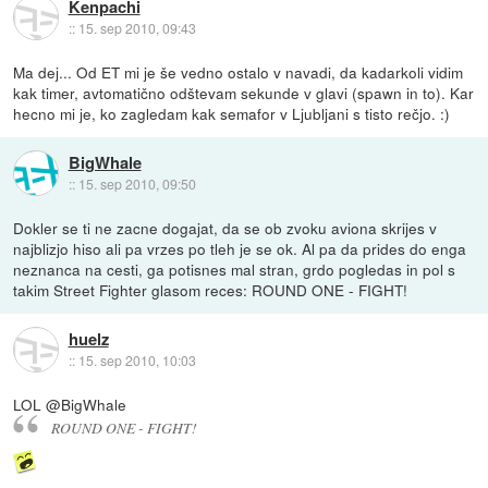
Kenpachi
::
15. sep 2010, 09:43
Ma dej... Od ET mi je še vedno ostalo v navadi, da kadarkoli vidim
kak timer, avtomatično odštevam sekunde v glavi (spawn in to). Kar
hecno mi je, ko zagledam kak semafor v Ljubljani s tisto rečjo. :)
BigWhale
::
15. sep 2010, 09:50
Dokler se ti ne zacne dogajat, da se ob zvoku aviona skrijes v
najblizjo hiso ali pa vrzes po tleh je se ok. Al pa da prides do enga
neznanca na cesti, ga potisnes mal stran, grdo pogledas in pol s
takim Street Fighter glasom reces: ROUND ONE - FIGHT!
huelz
::
15. sep 2010, 10:03
LOL @BigWhale
ROUND ONE - FIGHT!