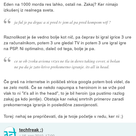
Eden na 1000 morda res lahko, ostali ne. Zakaj? Ker nimajo
izkušenj iz realnega sveta.
ja ful je pa drgac a si pred tv jem al pa pred kompom wtf ?
Raznolikost je še vedno bolje kot nič, pa čeprav bi igral igrice 3 ure
za računalnikom, potem 3 ure gledal TV in potem 3 ure igral igre
na PSP. Ni optimalno, daleč od tega, bolje je pa.
ce se ob zvoku aviona vrzes ne tla in deres taking cover, si bolan
ne pa da je zato krivo prekomerno igranje. its all in head.
Če greš na internetse in poiščeš strica googla potem boš videl, da
se zelo motiš. Če se nekdo napumpa s heroinom in se vrže pod
vlak to ni "it's all in the head", to je bil heroin (pa pustimo razlog
zakaj ga kdo jemlje). Obstaja kar nekaj smrtnih primerov zaradi
prekomernega igranja in posledične zasvojenosti.
Torej: nehaj se prepričevati, da je tvoje početje v redu, ker ni ;)
techfreak :)
::
16. sep 2010, 17:00