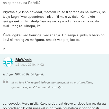
na sprehodu na Rožnik?
BigWhale je lepo povedal, medtem ko se ti sprehajaš na Rožnik, se
tvoje kognitivne sposobnosti niso niti malo zvišale. Ko nekdo
nažiga neko hitro streljačino online, igra od igralca zahteva, da
misli, reagira, ukrepa, itd.
Čista logika: več treninga, več znanja. Druženje z ljudmi v barih ob
kavi ni trening za možgane, ampak vse prej kot to.
lp
BigWhale
::
21. sep 2010, 14:02
je
1. jan 1970 ob 01:00
izjavil
:
al pa igre kjer se greš kakega managerja, al pa pustolovščine,
kjer morš kej mislit, recimo da koristjo..
Ja, sevede. Mors mislit. Kako prebarvat drevo z rdeco barvo, da ga
bo predsednik ZDA posekal in bo tvoja prijateljica v prihodnosti