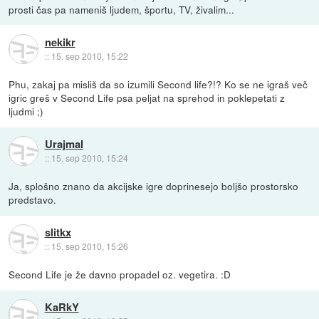
prosti čas pa nameniš ljudem, športu, TV, živalim...
nekikr
::
15. sep 2010, 15:22
Phu, zakaj pa misliš da so izumili Second life?!? Ko se ne igraš več
igric greš v Second Life psa peljat na sprehod in poklepetati z
ljudmi ;)
Urajmal
::
15. sep 2010, 15:24
Ja, splošno znano da akcijske igre doprinesejo boljšo prostorsko
predstavo.
slitkx
::
15. sep 2010, 15:26
Second Life je že davno propadel oz. vegetira. :D
KaRkY