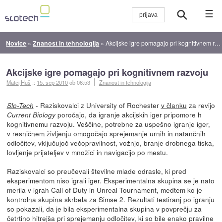
☰
Novice
»
Znanost in tehnologija
»
Akcijske igre pomagajo pri kognitivnem razvoju
Akcijske igre pomagajo pri kognitivnem razvoju
Matej Huš
::
15. sep 2010
ob 06:53
Znanost in tehnologija
- Raziskovalci z University of Rochester
v članku
za revijo
Slo-Tech
poročajo, da igranje akcijskih iger pripomore h
Current Biology
kognitivnemu razvoju. Veščine, potrebne za uspešno igranje iger,
v resničnem življenju omogočajo sprejemanje urnih in natančnih
odločitev, vključujoč večopravilnost, vožnjo, branje drobnega tiska,
lovljenje prijateljev v množici in navigacijo po mestu.
Raziskovalci so preučevali številne mlade odrasle, ki pred
eksperimentom niso igrali iger. Eksperimentalna skupina se je nato
merila v igrah Call of Duty in Unreal Tournament, medtem ko je
kontrolna skupina skrbela za Simse 2. Rezultati testiranj po igranju
so pokazali, da je bila eksperimentalna skupina v povprečju za
četrtino hitrejša pri sprejemanju odločitev, ki so bile enako pravilne