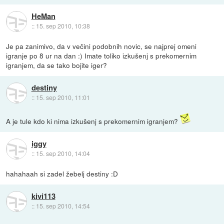
HeMan
::
15. sep 2010, 10:38
Je pa zanimivo, da v večini podobnih novic, se najprej omeni
igranje po 8 ur na dan :) Imate toliko izkušenj s prekomernim
igranjem, da se tako bojite iger?
destiny
::
15. sep 2010, 11:01
A je tule kdo ki nima izkušenj s prekomernim igranjem?
iggy
::
15. sep 2010, 14:04
hahahaah si zadel žebelj destiny :D
kivi113
::
15. sep 2010, 14:54