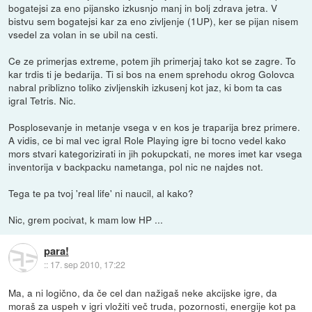
bogatejsi za eno pijansko izkusnjo manj in bolj zdrava jetra. V
bistvu sem bogatejsi kar za eno zivljenje (1UP), ker se pijan nisem
vsedel za volan in se ubil na cesti.
Ce ze primerjas extreme, potem jih primerjaj tako kot se zagre. To
kar trdis ti je bedarija. Ti si bos na enem sprehodu okrog Golovca
nabral priblizno toliko zivljenskih izkusenj kot jaz, ki bom ta cas
igral Tetris. Nic.
Posplosevanje in metanje vsega v en kos je traparija brez primere.
A vidis, ce bi mal vec igral Role Playing igre bi tocno vedel kako
mors stvari kategorizirati in jih pokupckati, ne mores imet kar vsega
inventorija v backpacku nametanga, pol nic ne najdes not.
Tega te pa tvoj 'real life' ni naucil, al kako?
Nic, grem pocivat, k mam low HP ...
para!
::
17. sep 2010, 17:22
Ma, a ni logično, da če cel dan nažigaš neke akcijske igre, da
moraš za uspeh v igri vložiti več truda, pozornosti, energije kot pa