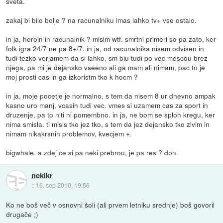
sveta.
zakaj bi bilo bolje ? na racunalniku imas lahko tv+ vse ostalo.
in ja, heroin in racunalnik ? mislm wtf. smrtni primeri so pa zato, ker
folk igra 24/7 ne pa 8+/7. in ja, od racunalnika nisem odvisen in
tudi tezko verjamem da si lahko, sm biu tudi po vec mescou brez
njega, pa mi je dejansko vseeno ali ga mam ali nimam, pac to je
moj prosti cas in ga izkoristm tko k hocm ?
in ja, moje pocetje je normalno, s tem da nisem 8 ur dnevno ampak
kasno uro manj, vcasih tudi vec. vmes si uzamem cas za sport in
druzenje, pa to niti ni pomembno. in ja, ne bom se sploh kregu, ker
nima smisla. ti misls tko jez tko, s tem da jez dejansko tko zivim in
nimam nikakrsnih problemov, kvecjem +.
bigwhale. a zdej ce si pa neki prebrou, je pa res ? doh.
nekikr
::
16. sep 2010, 19:56
Ko ne boš več v osnovni šoli (ali prvem letniku srednje) boš govoril
drugače ;)