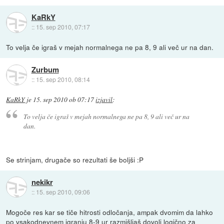
KaRkY
::
15. sep 2010, 07:17
To velja če igraš v mejah normalnega ne pa 8, 9 ali več ur na dan.
Zurbum
::
15. sep 2010, 08:14
KaRkY
je
15. sep 2010 ob 07:17
izjavil
:
To velja če igraš v mejah normalnega ne pa 8, 9 ali več ur na
dan.
Se strinjam, drugače so rezultati še boljši :P
nekikr
::
15. sep 2010, 09:06
Mogoče res kar se tiče hitrosti odločanja, ampak dvomim da lahko
po vsakodnevnem igranju 8-9 ur razmišljaš dovolj logično za