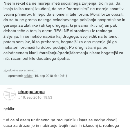
Nisem rekel da ne morejo imeti socialnega življenja, trdim pa, da
imajo toliko manj izkušenj, da se z "normalnimi" ne morejo kosati v
večini primerov. In lepo da si omenil tale forum. Moral bi že opaziti,
da se tu ne gremo nekega celodnevnega pobijanja nasprotnikov in
garanja za zlatnike (ali kaj drugega, ki je samo fiktivno) ampak
debata teče o tem in onem REALNEM problemu iz realnega
življenja. In če nekdo napiše kaj drugega, svoj vidik na to temo,
potem sem jaz, ki to preberem, bogatejši za eno mnenje (ki ga
nekateri forumaši tu dobro podajo). Po drugi strani pa po
celodnevnem klanju/streljanju/gradnji/farmanju nisem bogatejši za
nič, razen pol kile dodatnega špeha.
Zgodovina sprememb…
spremenil:
nekikr
(
16. sep 2010 ob 19:51
)
chungalunga
::
16. sep 2010, 19:53
nekikr.
tud ce si osem ur dnevno na racunalniku imas se vedno dovolj
casa za druzenje in nabiranje tvojih realnih izkusenj iz realnega