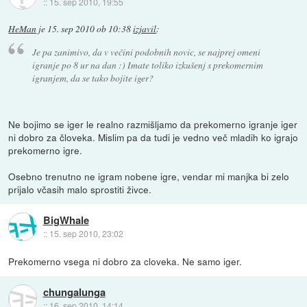
::
15. sep 2010, 19:55
HeMan
je
15. sep 2010 ob 10:38
izjavil
:
Je pa zanimivo, da v večini podobnih novic, se najprej omeni
igranje po 8 ur na dan :) Imate toliko izkušenj s prekomernim
igranjem, da se tako bojite iger?
Ne bojimo se iger le realno razmišljamo da prekomerno igranje iger
ni dobro za človeka. Mislim pa da tudi je vedno več mladih ko igrajo
prekomerno igre.
Osebno trenutno ne igram nobene igre, vendar mi manjka bi zelo
prijalo včasih malo sprostiti živce.
BigWhale
::
15. sep 2010, 23:02
Prekomerno vsega ni dobro za cloveka. Ne samo iger.
chungalunga
::
16. sep 2010, 14:14