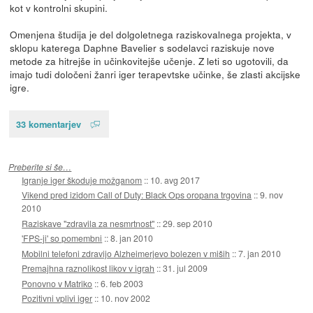
kot v kontrolni skupini.
Omenjena študija je del dolgoletnega raziskovalnega projekta, v
sklopu katerega Daphne Bavelier s sodelavci raziskuje nove
metode za hitrejše in učinkovitejše učenje. Z leti so ugotovili, da
imajo tudi določeni žanri iger terapevtske učinke, še zlasti akcijske
igre.
33 komentarjev
Preberite si še…
Igranje iger škoduje možganom
::
10. avg 2017
Vikend pred izidom Call of Duty: Black Ops oropana trgovina
::
9. nov
2010
Raziskave "zdravila za nesmrtnost"
::
29. sep 2010
'FPS-ji' so pomembni
::
8. jan 2010
Mobilni telefoni zdravijo Alzheimerjevo bolezen v miših
::
7. jan 2010
Premajhna raznolikost likov v igrah
::
31. jul 2009
Ponovno v Matriko
::
6. feb 2003
Pozitivni vplivi iger
::
10. nov 2002