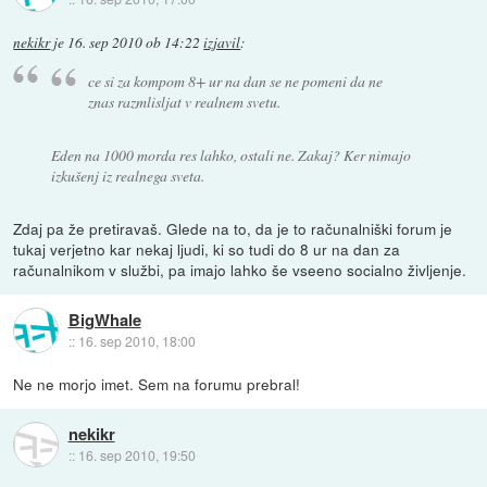
nekikr
je
16. sep 2010 ob 14:22
izjavil
:
ce si za kompom 8+ ur na dan se ne pomeni da ne
znas razmlisljat v realnem svetu.
Eden na 1000 morda res lahko, ostali ne. Zakaj? Ker nimajo
izkušenj iz realnega sveta.
Zdaj pa že pretiravaš. Glede na to, da je to računalniški forum je
tukaj verjetno kar nekaj ljudi, ki so tudi do 8 ur na dan za
računalnikom v službi, pa imajo lahko še vseeno socialno življenje.
BigWhale
::
16. sep 2010, 18:00
Ne ne morjo imet. Sem na forumu prebral!
nekikr
::
16. sep 2010, 19:50