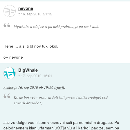
nevone
::
16. sep 2010, 21:12
bigwhale. a zdej ce si pa neki prebrou, je pa res ? doh.
Hehe ... a si ti bl nov tuki okol.
o+ nevone
BigWhale
::
17. sep 2010, 16:01
nekikr
je
16. sep 2010 ob 19:56
izjavil
:
Ko ne boš več v osnovni šoli (ali prvem letniku srednje) boš
govoril drugače ;)
Jaz ze dolgo vec nisem v osnovni soli pa ne mislim drugace. Po
celodnevnem klanju/farmanju/XPjanju ali karkoli pac ze, sem pa