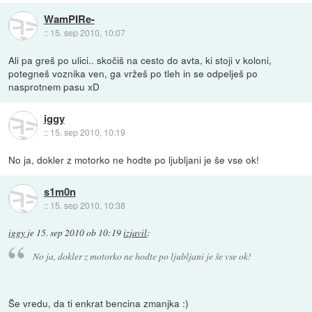
WamPIRe-
::
15. sep 2010, 10:07
Ali pa greš po ulici.. skočiš na cesto do avta, ki stoji v koloni,
potegneš voznika ven, ga vržeš po tleh in se odpelješ po
nasprotnem pasu xD
iggy
::
15. sep 2010, 10:19
No ja, dokler z motorko ne hodte po ljubljani je še vse ok!
s1m0n
::
15. sep 2010, 10:38
iggy
je
15. sep 2010 ob 10:19
izjavil
:
No ja, dokler z motorko ne hodte po ljubljani je še vse ok!
Še vredu, da ti enkrat bencina zmanjka :)