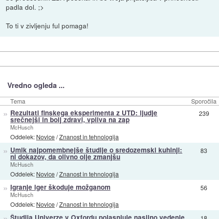
padla dol. ;>
To ti v zivljenju ful pomaga!
Vredno ogleda ...
Tema
Sporočila
»
Rezultati finskega eksperimenta z UTD: ljudje
239
srečnejši in bolj zdravi, vpliva na zap
McHusch
Oddelek:
Novice
/
Znanost in tehnologija
»
Umik najpomembnejše študije o sredozemski kuhinji:
83
ni dokazov, da olivno olje zmanjšu
McHusch
Oddelek:
Novice
/
Znanost in tehnologija
»
Igranje iger škoduje možganom
56
McHusch
Oddelek:
Novice
/
Znanost in tehnologija
»
Študija Univerze v Oxfordu pojasnjuje nasilno vedenje
18