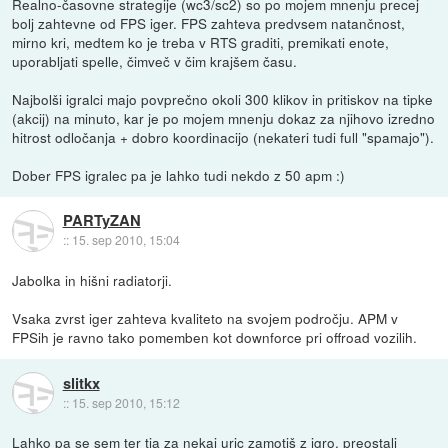
Realno-časovne strategije (wc3/sc2) so po mojem mnenju precej
bolj zahtevne od FPS iger. FPS zahteva predvsem natančnost,
mirno kri, medtem ko je treba v RTS graditi, premikati enote,
uporabljati spelle, čimveč v čim krajšem času.
Najbolši igralci majo povprečno okoli 300 klikov in pritiskov na tipke
(akcij) na minuto, kar je po mojem mnenju dokaz za njihovo izredno
hitrost odločanja + dobro koordinacijo (nekateri tudi full "spamajo").
Dober FPS igralec pa je lahko tudi nekdo z 50 apm :)
PARTyZAN
::
15. sep 2010, 15:04
Jabolka in hišni radiatorji.
Vsaka zvrst iger zahteva kvaliteto na svojem področju. APM v
FPSih je ravno tako pomemben kot downforce pri offroad vozilih.
slitkx
::
15. sep 2010, 15:12
Lahko pa se sem ter tja za nekaj uric zamotiš z igro, preostali