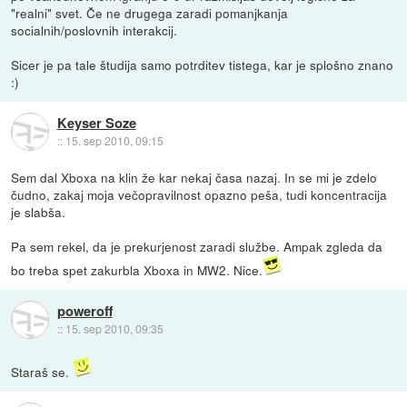
"realni" svet. Če ne drugega zaradi pomanjkanja
socialnih/poslovnih interakcij.
Sicer je pa tale študija samo potrditev tistega, kar je splošno znano
:)
Keyser Soze
::
15. sep 2010, 09:15
Sem dal Xboxa na klin že kar nekaj časa nazaj. In se mi je zdelo
čudno, zakaj moja večopravilnost opazno peša, tudi koncentracija
je slabša.
Pa sem rekel, da je prekurjenost zaradi službe. Ampak zgleda da
bo treba spet zakurbla Xboxa in MW2. Nice.
poweroff
::
15. sep 2010, 09:35
Staraš se.