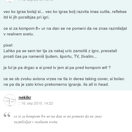
vec ko igras bolsji si... vec ko igras bolj razvita imas cutila, reflekse
itd ki jih poralbjas pri igri.
ce si za kompom 8+ ur na dan se ne pomeni da ne znas razmlisljat
v realnem svetu.
pixel:
Lahko pa se sem ter tja za nekaj uric zamotiš z igro, preostali
prosti čas pa nameniš ljudem, športu, TV, živalim...
ja ful je pa drgac a si pred tv jem al pa pred kompom wtf ?
ce se ob zvoku aviona vrzes ne tla in deres taking cover, si bolan
ne pa da je zato krivo prekomerno igranje. its all in head.
nekikr
::
16. sep 2010, 14:22
ce si za kompom 8+ ur na dan se ne pomeni da ne znas
razmlisljat v realnem svetu.