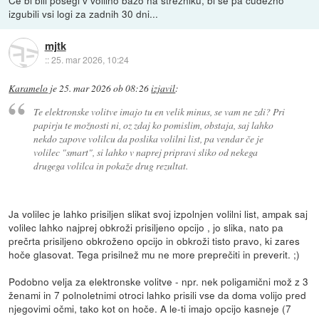
izgubili vsi logi za zadnih 30 dni...
mjtk
::
25. mar 2026, 10:24
Karamelo
je
25. mar 2026 ob 08:26
izjavil
:
Te elektronske volitve imajo tu en velik minus, se vam ne zdi? Pri
papirju te možnosti ni, oz zdaj ko pomislim, obstaja, saj lahko
nekdo zapove volilcu da poslika volilni list, pa vendar če je
volilec "smart", si lahko v naprej pripravi sliko od nekega
drugega volilca in pokaže drug rezultat.
Ja volilec je lahko prisiljen slikat svoj izpolnjen volilni list, ampak saj
volilec lahko najprej obkroži prisiljeno opcijo , jo slika, nato pa
prečrta prisiljeno obkroženo opcijo in obkroži tisto pravo, ki zares
hoče glasovat. Tega prisilnež mu ne more preprečiti in preverit. ;)
Podobno velja za elektronske volitve - npr. nek poligamični mož z 3
ženami in 7 polnoletnimi otroci lahko prisili vse da doma volijo pred
njegovimi očmi, tako kot on hoče. A le-ti imajo opcijo kasneje (7