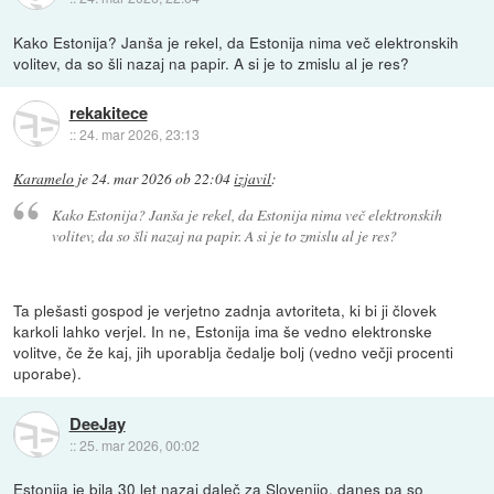
Kako Estonija? Janša je rekel, da Estonija nima več elektronskih
volitev, da so šli nazaj na papir. A si je to zmislu al je res?
rekakitece
::
24. mar 2026, 23:13
Karamelo
je
24. mar 2026 ob 22:04
izjavil
:
Kako Estonija? Janša je rekel, da Estonija nima več elektronskih
volitev, da so šli nazaj na papir. A si je to zmislu al je res?
Ta plešasti gospod je verjetno zadnja avtoriteta, ki bi ji človek
karkoli lahko verjel. In ne, Estonija ima še vedno elektronske
volitve, če že kaj, jih uporablja čedalje bolj (vedno večji procenti
uporabe).
DeeJay
::
25. mar 2026, 00:02
Estonija je bila 30 let nazaj daleč za Slovenijo, danes pa so