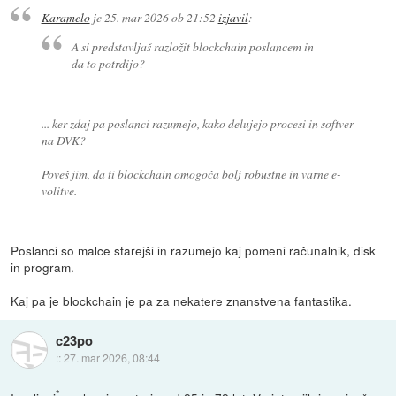
Karamelo
je
25. mar 2026 ob 21:52
izjavil
:
A si predstavljaš razložit blockchain poslancem in
da to potrdijo?
... ker zdaj pa poslanci razumejo, kako delujejo procesi in softver
na DVK?
Poveš jim, da ti blockchain omogoča bolj robustne in varne e-
volitve.
Poslanci so malce starejši in razumejo kaj pomeni računalnik, disk
in program.
Kaj pa je blockchain je pa za nekatere znanstvena fantastika.
c23po
::
27. mar 2026, 08:44
*