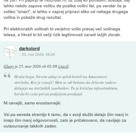
lahko nekdo zapove volilcu da poslika volilni list, pa vendar če je
volilec "smart", si lahko v naprej pripravi sliko od nekega drugega
volilca in pokaže drug rezultat.
Pri elektronskih volitvah bi verjetno volilo precej več volilnega
telesa, a hkrati bi bil večji rizik legitimnosti zaradi lažjih zlorab.
darkolord
::
25. mar 2026, 08:36
Glugy
je
25. mar 2026 ob 02:08
izjavil
:
Hvala bogu. Nevem zakaj so sploh hoteli na Amazonove
strežnike. Ker je cenejš? Men se zdi bolano da državne zadeve
delujejo na strežnikih zasebnikov. To je kritična infrastruktura,
kot da bi ceste privat podjetjem prodajal.
Ni cenejši, samo enostavnejši.
Vsi pa seveda stremijo k temu, da v svoji službi delajo čim manj in
imajo čim manj odgovornosti, zato je pričakovano, da navijajo za
outsourcanje takšnih zadev.