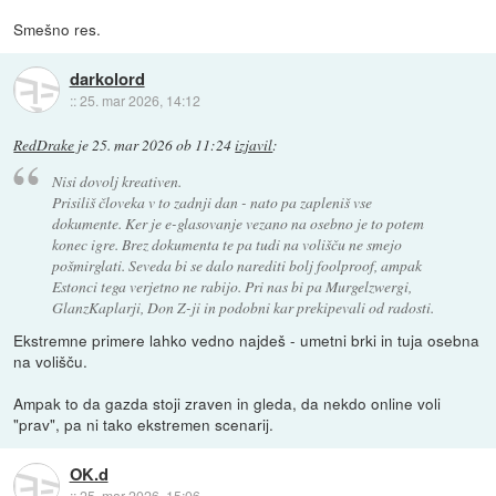
Smešno res.
darkolord
::
25. mar 2026, 14:12
RedDrake
je
25. mar 2026 ob 11:24
izjavil
:
Nisi dovolj kreativen.
Prisiliš človeka v to zadnji dan - nato pa zapleniš vse
dokumente. Ker je e-glasovanje vezano na osebno je to potem
konec igre. Brez dokumenta te pa tudi na volišču ne smejo
pošmirglati. Seveda bi se dalo narediti bolj foolproof, ampak
Estonci tega verjetno ne rabijo. Pri nas bi pa Murgelzwergi,
GlanzKaplarji, Don Z-ji in podobni kar prekipevali od radosti.
Ekstremne primere lahko vedno najdeš - umetni brki in tuja osebna
na volišču.
Ampak to da gazda stoji zraven in gleda, da nekdo online voli
"prav", pa ni tako ekstremen scenarij.
OK.d
::
25. mar 2026, 15:06