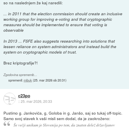
so na naslednjem že kaj naredili:
... in 2011 that the election commission should create an inclusive
working group for improving e-voting and that cryptographic
measures should be implemented to ensure that voting is
observable
In 2013 ... FSFE also suggests researching into solutions that
lessen reliance on system administrators and instead build the
system on cryptographic models of trust.
Brez kriptografije?!
Zgodovina sprememb…
spremenil:
mibuk
(
25. mar 2026 ob 20:31
)
c23po
::
25. mar 2026, 20:33
Pustimo g. Jankovića, g, Goloba in g. Janšo, saj so tukaj off-topic.
Samo svoj stavek k vaši misli sem dodal, da je zaokroženo:
Še večji unikum je Slovenija po tem, da znaten delež državljanov