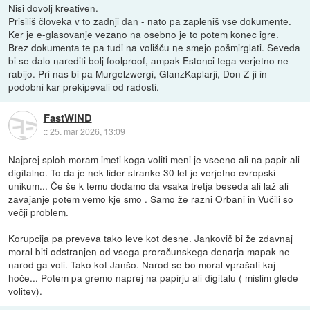
Nisi dovolj kreativen.
Prisiliš človeka v to zadnji dan - nato pa zapleniš vse dokumente.
Ker je e-glasovanje vezano na osebno je to potem konec igre.
Brez dokumenta te pa tudi na volišču ne smejo pošmirglati. Seveda
bi se dalo narediti bolj foolproof, ampak Estonci tega verjetno ne
rabijo. Pri nas bi pa Murgelzwergi, GlanzKaplarji, Don Z-ji in
podobni kar prekipevali od radosti.
FastWIND
::
25. mar 2026, 13:09
Najprej sploh moram imeti koga voliti meni je vseeno ali na papir ali
digitalno. To da je nek lider stranke 30 let je verjetno evropski
unikum... Če še k temu dodamo da vsaka tretja beseda ali laž ali
zavajanje potem vemo kje smo . Samo že razni Orbani in Vučili so
večji problem.
Korupcija pa preveva tako leve kot desne. Jankovič bi že zdavnaj
moral biti odstranjen od vsega proračunskega denarja mapak ne
narod ga voli. Tako kot Janšo. Narod se bo moral vprašati kaj
hoče... Potem pa gremo naprej na papirju ali digitalu ( mislim glede
volitev).