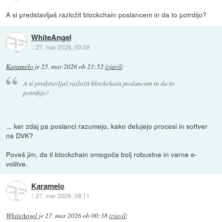
A si predstavljaš razložit blockchain poslancem in da to potrdijo?
WhiteAngel
::
27. mar 2026, 00:38
Karamelo
je
25. mar 2026 ob 21:52
izjavil
:
A si predstavljaš razložit blockchain poslancem in da to
potrdijo?
... ker zdaj pa poslanci razumejo, kako delujejo procesi in softver
na DVK?
Poveš jim, da ti blockchain omogoča bolj robustne in varne e-
volitve.
Karamelo
::
27. mar 2026, 08:11
WhiteAngel
je
27. mar 2026 ob 00:38
izjavil
: