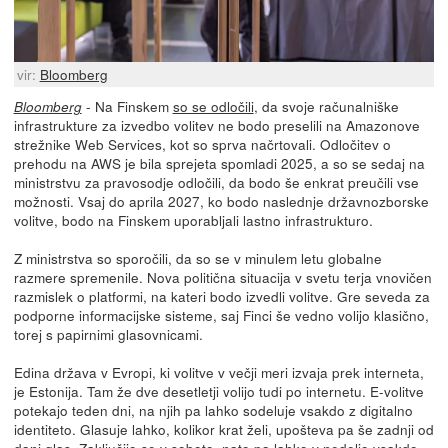
vir:
Bloomberg
- Na Finskem
so se odločili
, da svoje računalniške
Bloomberg
infrastrukture za izvedbo volitev ne bodo preselili na Amazonove
strežnike Web Services, kot so sprva načrtovali. Odločitev o
prehodu na AWS je bila sprejeta spomladi 2025, a so se sedaj na
ministrstvu za pravosodje odločili, da bodo še enkrat preučili vse
možnosti. Vsaj do aprila 2027, ko bodo naslednje državnozborske
volitve, bodo na Finskem uporabljali lastno infrastrukturo.
Z ministrstva so sporočili, da so se v minulem letu globalne
razmere spremenile. Nova politična situacija v svetu terja vnovičen
razmislek o platformi, na kateri bodo izvedli volitve. Gre seveda za
podporne informacijske sisteme, saj Finci še vedno volijo klasično,
torej s papirnimi glasovnicami.
Edina država v Evropi, ki volitve v večji meri izvaja prek interneta,
je Estonija. Tam že dve desetletji volijo tudi po internetu. E-volitve
potekajo teden dni, na njih pa lahko sodeluje vsakdo z digitalno
identiteto. Glasuje lahko, kolikor krat želi, upošteva pa še zadnji od
dani glas. Zaključijo se v soboto, nato pa lahko v nedeljo vsakdo