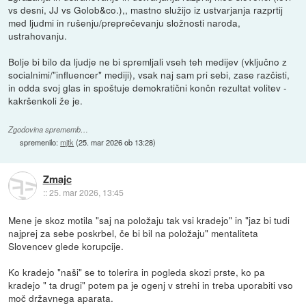
vs desni, JJ vs Golob&co.),, mastno služijo iz ustvarjanja razprtij
med ljudmi in rušenju/preprečevanju složnosti naroda,
ustrahovanju.
Bolje bi bilo da ljudje ne bi spremljali vseh teh medijev (vključno z
socialnimi/"influencer" mediji), vsak naj sam pri sebi, zase razčisti,
in odda svoj glas in spoštuje demokratični končn rezultat volitev -
kakršenkoli že je.
Zgodovina sprememb…
spremenilo:
mjtk
(
25. mar 2026 ob 13:28
)
Zmajc
::
25. mar 2026, 13:45
Mene je skoz motila "saj na položaju tak vsi kradejo" in "jaz bi tudi
najprej za sebe poskrbel, če bi bil na položaju" mentaliteta
Slovencev glede korupcije.
Ko kradejo "naši" se to tolerira in pogleda skozi prste, ko pa
kradejo " ta drugi" potem pa je ogenj v strehi in treba uporabiti vso
moč državnega aparata.