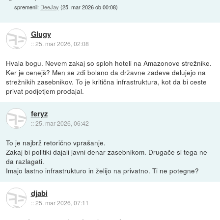
spremenil:
DeeJay
(
25. mar 2026 ob 00:08
)
Glugy
::
25. mar 2026, 02:08
Hvala bogu. Nevem zakaj so sploh hoteli na Amazonove strežnike.
Ker je cenejš? Men se zdi bolano da državne zadeve delujejo na
strežnikih zasebnikov. To je kritična infrastruktura, kot da bi ceste
privat podjetjem prodajal.
feryz
::
25. mar 2026, 06:42
To je najbrž retorično vprašanje.
Zakaj bi politiki dajali javni denar zasebnikom. Drugače si tega ne
da razlagati.
Imajo lastno infrastrukturo in želijo na privatno. Ti ne potegne?
djabi
::
25. mar 2026, 07:11