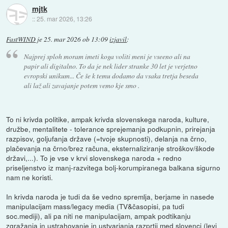
mjtk
::
25. mar 2026, 13:26
FastWIND
je
25. mar 2026 ob 13:09
izjavil
:
Najprej sploh moram imeti koga voliti meni je vseeno ali na
papir ali digitalno. To da je nek lider stranke 30 let je verjetno
evropski unikum... Če še k temu dodamo da vsaka tretja beseda
ali laž ali zavajanje potem vemo kje smo .
To ni krivda politike, ampak krivda slovenskega naroda, kulture,
družbe, mentalitete - tolerance sprejemanja podkupnin, prirejanja
razpisov, goljufanja države (=tvoje skupnosti), delanja na črno,
plačevanja na črno/brez računa, eksternaliziranje stroškov/škode
državi,...). To je vse v krvi slovenskega naroda + redno
priseljenstvo iz manj-razvitega bolj-korumpiranega balkana sigurno
nam ne koristi.
In krivda naroda je tudi da še vedno spremlja, berjame in nasede
manipulacijam mass/legacy media (TV&časopisi, pa tudi
soc.mediji), ali pa niti ne manipulacijam, ampak podtikanju
zgražanja in ustrahovanje in ustvarjanja razprtij med slovenci (levi