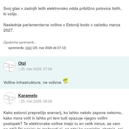
Svoj glas v zadnjih letih elektronsko odda približno polovica tistih,
ki volijo.
Naslednje parlamentarne volitve v Estoniji bodo v začetku marca
2027.
Zgodovina sprememb…
spremenilo:
djabi
(
25. mar 2026 ob 07:12
)
Otzi
::
25. mar 2026, 07:59
Volilne infrastrukture, ne volivne
Karamelo
::
25. mar 2026, 08:26
Kako estonci preprečijo scenarij, ko lahko nekdo zapove nekomu,
kako mora volit in lahko pri tem tudi opazuje njegov volilni
postopek? Te elektronske volitve imajo tu en velik minus, se vam
ne zdi? Pri papirju te možnosti ni, oz zdaj ko pomislim, obstaja, saj