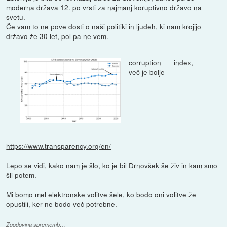
moderna država 12. po vrsti za najmanj koruptivno državo na
svetu.
Če vam to ne pove dosti o naši politiki in ljudeh, ki nam krojijo
državo že 30 let, pol pa ne vem.
corruption index,
več je bolje
https://www.transparency.org/en/
Lepo se vidi, kako nam je šlo, ko je bil Drnovšek še živ in kam smo
šli potem.
Mi bomo mel elektronske volitve šele, ko bodo oni volitve že
opustili, ker ne bodo več potrebne.
Zgodovina sprememb…