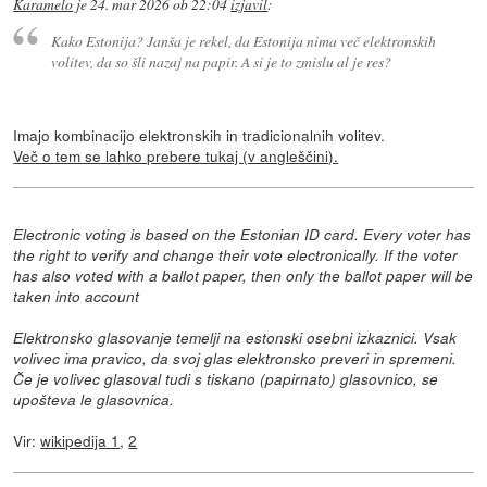
Karamelo
je
24. mar 2026 ob 22:04
izjavil
:
Kako Estonija? Janša je rekel, da Estonija nima več elektronskih
volitev, da so šli nazaj na papir. A si je to zmislu al je res?
Imajo kombinacijo elektronskih in tradicionalnih volitev.
Več o tem se lahko prebere tukaj (v angleščini).
Electronic voting is based on the Estonian ID card. Every voter has
the right to verify and change their vote electronically. If the voter
has also voted with a ballot paper, then only the ballot paper will be
taken into account
Elektronsko glasovanje temelji na estonski osebni izkaznici. Vsak
volivec ima pravico, da svoj glas elektronsko preveri in spremeni.
Če je volivec glasoval tudi s tiskano (papirnato) glasovnico, se
upošteva le glasovnica.
Vir:
wikipedija 1
,
2