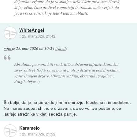
dejansko verjame, da je za stanje v državi kriv predvsem človek,
ki je večino časa preživel v opoziciji in trmasto noče verjeti, da
je za vse kriv tisti, ki je šele 4 leta na oblasti.
WhiteAngel
::
25. mar 2026, 21:42
mjtk
je
25. mar 2026 ob 10:24
izjavil
:
Absolutno pa mora biti vsa kritična državna infrastruktura kot
so e-volitve) 100% suverena in znotraj države in pod direktnim
upravljanjem države. (Brez privat firm, eksternih izvajalcev,
drugih držav...)
Še bolje, da je na porazdeljenem omrežju. Blockchain in podobno.
Ne moreš zaupat shithole državam, da so volitve poštene, če
laufajo strežnike v kleti sedeža partije.
Karamelo
::
25. mar 2026, 21:52