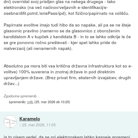
dni) overridat svoj prisiljen glas na nekega drugega - tako
elektronsko (na več načinov/veljavnih e-identifikacij/e-
osebna/difit.potrd./smsPass/ipd), kot fizično/papirnato na volišču.
Papirnate evolitve imajo tudi hibo da so napake, ali pa se ne šteje
glasovnic pravilno (namerno se da glasovnico z oboroženim
kandidatom A v kupček z kandidata B - in to se lahko odkrije le če
se gre ponovno ročno preštevati - kjer spet lahko pride do
malverzacij (ali nenamernih napak).
Absolutno pa mora biti vsa kritična državna infrastruktura kot so e-
volitve) 100% suverena in znotraj države in pod direktnim
upravljanjem države. (Brez privat firm, eksternih izvajalcev, drugih
držav...)
Zgodovina sprememb…
spremenilo:
mjtk
(
25. mar 2026 ob 10:25
)
Karamelo
::
25. mar 2026, 11:05
ja to nisem vedel, da se pri elektronskem lahko kasneje spremeni