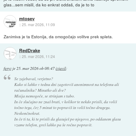
glas...sem mislil, da ko enkrat oddaš, da je to to
mtosev
::
25. mar 2026, 11:09
Zanimiva je ta Estonija, da omogočajo volitve prek spleta.
RedDrake
::
25. mar 2026, 11:24
feryz
je
25. mar 2026 ob 08:47
izjavil
:
Se zajebavaš, verjetno?
Kako si lahko v tednu dni zagotoviš anonimnost na telefonu ali
računalniku? Minutko ali dve?
Misija nemogoče, se strinjam s tabo.
In če slučajno ne znaš brati, v kolikor te nekdo prisili, da voliš
točno tega, čez 5 minut to popraviš in voliš točno drugega.
Neskončnokrat.
In če ti ta, ki te prisili da glasuješ po njegovo, po oddanem glasu
vzame telefon, greš lahko pa še ročno popravit.