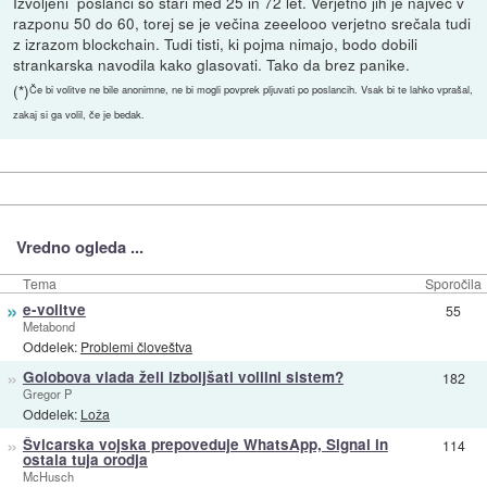
Izvoljeni
poslanci so stari med 25 in 72 let. Verjetno jih je največ v
razponu 50 do 60, torej se je večina zeeelooo verjetno srečala tudi
z izrazom blockchain. Tudi tisti, ki pojma nimajo, bodo dobili
strankarska navodila kako glasovati. Tako da brez panike.
(*)
Če bi volitve ne bile anonimne, ne bi mogli povprek pljuvati po poslancih. Vsak bi te lahko vprašal,
zakaj si ga volil, če je bedak.
Vredno ogleda ...
Tema
Sporočila
»
e-volitve
55
Metabond
Oddelek:
Problemi človeštva
»
Golobova vlada želi izboljšati volilni sistem?
182
Gregor P
Oddelek:
Loža
»
Švicarska vojska prepoveduje WhatsApp, Signal in
114
ostala tuja orodja
McHusch