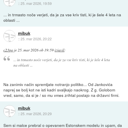
::
25. mar 2026, 19:59
... in trmasto noče verjeti, da je za vse kriv tisti, ki je šele 4 leta na
oblasti ...
mibuk
::
25. mar 2026, 20:22
c23po
je
25. mar 2026 ob 19:59
izjavil
:
... in trmasto noče verjeti, da je za vse kriv tisti, ki je šele 4 leta
na oblasti ...
Na zanimiv način spremljate notranjo politiko... Od Jankovića
naprej se bolj kot ne isti kadri svaljkajo naokrog. Z g. Golobom
vred, samo, da si je / so mu vmes zrihtal postajo na državni firmi.
mibuk
::
25. mar 2026, 20:29
Sem si malce prebral o opevanem Estonskem modelu in upam, da