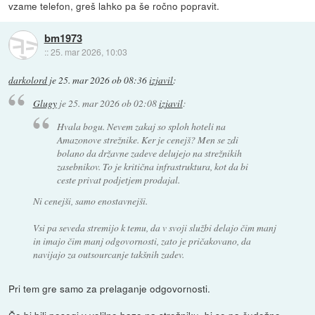
vzame telefon, greš lahko pa še ročno popravit.
bm1973
::
25. mar 2026, 10:03
darkolord
je
25. mar 2026 ob 08:36
izjavil
:
Glugy
je
25. mar 2026 ob 02:08
izjavil
:
Hvala bogu. Nevem zakaj so sploh hoteli na
Amazonove strežnike. Ker je cenejš? Men se zdi
bolano da državne zadeve delujejo na strežnikih
zasebnikov. To je kritična infrastruktura, kot da bi
ceste privat podjetjem prodajal.
Ni cenejši, samo enostavnejši.
Vsi pa seveda stremijo k temu, da v svoji službi delajo čim manj
in imajo čim manj odgovornosti, zato je pričakovano, da
navijajo za outsourcanje takšnih zadev.
Pri tem gre samo za prelaganje odgovornosti.
Če bi bili posegi v volilno bazo na strežniku, bi se pa čudežno