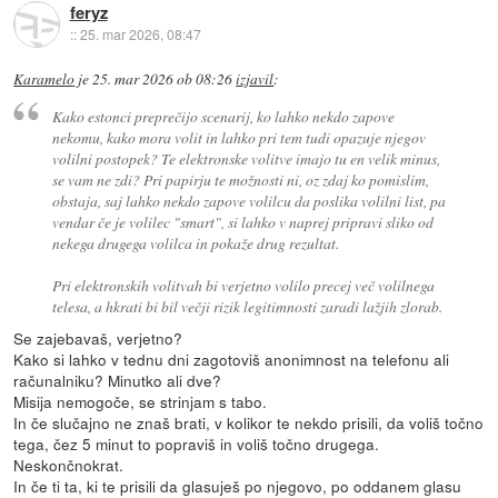
feryz
::
25. mar 2026, 08:47
Karamelo
je
25. mar 2026 ob 08:26
izjavil
:
Kako estonci preprečijo scenarij, ko lahko nekdo zapove
nekomu, kako mora volit in lahko pri tem tudi opazuje njegov
volilni postopek? Te elektronske volitve imajo tu en velik minus,
se vam ne zdi? Pri papirju te možnosti ni, oz zdaj ko pomislim,
obstaja, saj lahko nekdo zapove volilcu da poslika volilni list, pa
vendar če je volilec "smart", si lahko v naprej pripravi sliko od
nekega drugega volilca in pokaže drug rezultat.
Pri elektronskih volitvah bi verjetno volilo precej več volilnega
telesa, a hkrati bi bil večji rizik legitimnosti zaradi lažjih zlorab.
Se zajebavaš, verjetno?
Kako si lahko v tednu dni zagotoviš anonimnost na telefonu ali
računalniku? Minutko ali dve?
Misija nemogoče, se strinjam s tabo.
In če slučajno ne znaš brati, v kolikor te nekdo prisili, da voliš točno
tega, čez 5 minut to popraviš in voliš točno drugega.
Neskončnokrat.
In če ti ta, ki te prisili da glasuješ po njegovo, po oddanem glasu