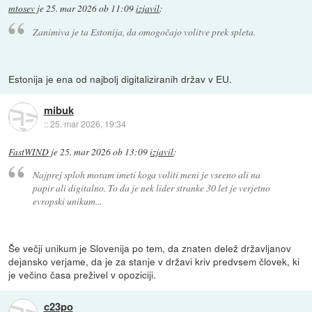
mtosev
je
25. mar 2026 ob 11:09
izjavil
:
Zanimiva je ta Estonija, da omogočajo volitve prek spleta.
Estonija je ena od najbolj digitaliziranih držav v EU.
mibuk
::
25. mar 2026, 19:34
FastWIND
je
25. mar 2026 ob 13:09
izjavil
:
Najprej sploh moram imeti koga voliti meni je vseeno ali na
papir ali digitalno. To da je nek lider stranke 30 let je verjetno
evropski unikum...
Še večji unikum je Slovenija po tem, da znaten delež državljanov
dejansko verjame, da je za stanje v državi kriv predvsem človek, ki
je večino časa preživel v opoziciji.
c23po