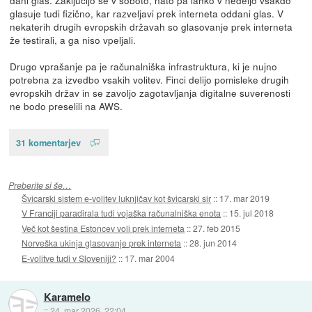
glasuje tudi fizično, kar razveljavi prek interneta oddani glas. V
nekaterih drugih evropskih državah so glasovanje prek interneta
že testirali, a ga niso vpeljali.
Drugo vprašanje pa je računalniška infrastruktura, ki je nujno
potrebna za izvedbo vsakih volitev. Finci delijo pomisleke drugih
evropskih držav in se zavoljo zagotavljanja digitalne suverenosti
ne bodo preselili na AWS.
31 komentarjev
Preberite si še…
Švicarski sistem e-volitev luknjičav kot švicarski sir
::
17. mar 2019
V Franciji paradirala tudi vojaška računalniška enota
::
15. jul 2018
Več kot šestina Estoncev voli prek interneta
::
27. feb 2015
Norveška ukinja glasovanje prek interneta
::
28. jun 2014
E-volitve tudi v Sloveniji?
::
17. mar 2004
Karamelo
::
24. mar 2026, 22:04