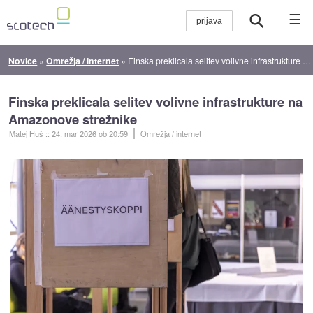
☰
Novice
»
Omrežja / internet
»
Finska preklicala selitev volivne infrastrukture na Amazonove strežnike
Finska preklicala selitev volivne infrastrukture na
Amazonove strežnike
Matej Huš
::
24. mar 2026
ob 20:59
Omrežja / internet