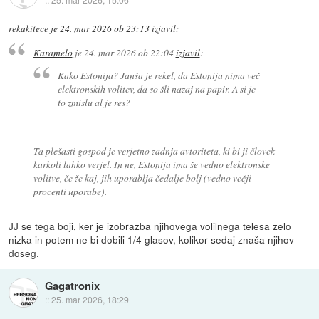
rekakitece
je
24. mar 2026 ob 23:13
izjavil
:
Karamelo
je
24. mar 2026 ob 22:04
izjavil
:
Kako Estonija? Janša je rekel, da Estonija nima več
elektronskih volitev, da so šli nazaj na papir. A si je
to zmislu al je res?
Ta plešasti gospod je verjetno zadnja avtoriteta, ki bi ji človek
karkoli lahko verjel. In ne, Estonija ima še vedno elektronske
volitve, če že kaj, jih uporablja čedalje bolj (vedno večji
procenti uporabe).
JJ se tega boji, ker je izobrazba njihovega volilnega telesa zelo
nizka in potem ne bi dobili 1/4 glasov, kolikor sedaj znaša njihov
doseg.
Gagatronix
::
25. mar 2026, 18:29