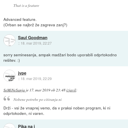
That is a feature
Advanced feature.
(Orban se najbrž že zagreva zanj?)
Saul Goodman
::
18. mar 2019, 22:27
sorry seminesanja, ampak madžari bodo uporabili odprtokodno
rešitev. :)
jype
::
18. mar 2019, 22:29
SeMiNeSanja
je
17. mar 2019 ob 23:48
izjavil
:
Nobene potrebe po citiranju ni
Drži - vsi že vnaprej vemo, da v praksi noben program, ki ni
odprtokoden, ni varen.
Pika na i