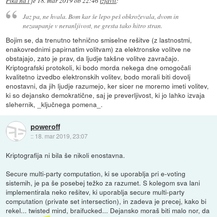
Pika na i
je
18. mar 2019 ob 22:46
izjavil
:
Jaz pa, ne hvala. Bom kar še lepo peš obkroževala, dvom in
nezaupanje v neranljivost, ne gresta tako hitro stran.
Bojim se, da trenutno tehnično smiselne rešitve (z lastnostmi,
enakovrednimi papirnatim volitvam) za elektronske volitve ne
obstajajo, zato je prav, da ljudje takšne volitve zavračajo.
Kriptografski protokoli, ki bodo morda nekega dne omogočali
kvalitetno izvedbo elektronskih volitev, bodo morali biti dovolj
enostavni, da jih ljudje razumejo, ker sicer ne moremo imeti volitev,
ki so dejansko demokratične, saj je preverljivost, ki jo lahko izvaja
slehernik, _ključnega pomena_.
poweroff
::
18. mar 2019, 23:07
Kriptografija ni bila še nikoli enostavna.
Secure multi-party computation, ki se uporablja pri e-voting
sistemih, je pa še posebej težko za razumet. S kolegom sva lani
implementirala neko rešitev, ki uporablja secure multi-party
computation (private set intersection), in zadeva je precej, kako bi
rekel... twisted mind, braifucked... Dejansko moraš biti malo nor, da