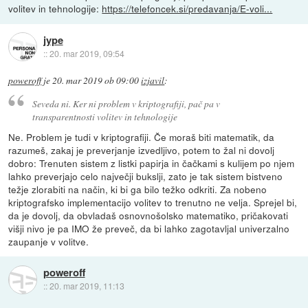
volitev in tehnologije:
https://telefoncek.si/predavanja/E-voli...
jype
::
20. mar 2019, 09:54
poweroff
je
20. mar 2019 ob 09:00
izjavil
:
Seveda ni. Ker ni problem v kriptografiji, pač pa v
transparentnosti volitev in tehnologije
Ne. Problem je tudi v kriptografiji. Če moraš biti matematik, da
razumeš, zakaj je preverjanje izvedljivo, potem to žal ni dovolj
dobro: Trenuten sistem z listki papirja in čačkami s kulijem po njem
lahko preverjajo celo največji bukslji, zato je tak sistem bistveno
težje zlorabiti na način, ki bi ga bilo težko odkriti. Za nobeno
kriptografsko implementacijo volitev to trenutno ne velja. Sprejel bi,
da je dovolj, da obvladaš osnovnošolsko matematiko, pričakovati
višji nivo je pa IMO že preveč, da bi lahko zagotavljal univerzalno
zaupanje v volitve.
poweroff
::
20. mar 2019, 11:13