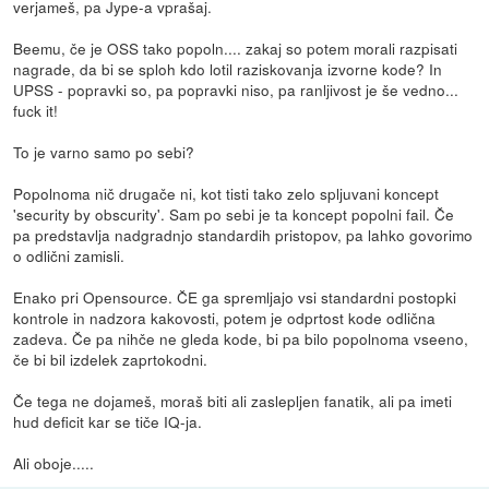
verjameš, pa Jype-a vprašaj.
Beemu, če je OSS tako popoln.... zakaj so potem morali razpisati
nagrade, da bi se sploh kdo lotil raziskovanja izvorne kode? In
UPSS - popravki so, pa popravki niso, pa ranljivost je še vedno...
fuck it!
To je varno samo po sebi?
Popolnoma nič drugače ni, kot tisti tako zelo spljuvani koncept
'security by obscurity'. Sam po sebi je ta koncept popolni fail. Če
pa predstavlja nadgradnjo standardih pristopov, pa lahko govorimo
o odlični zamisli.
Enako pri Opensource. ČE ga spremljajo vsi standardni postopki
kontrole in nadzora kakovosti, potem je odprtost kode odlična
zadeva. Če pa nihče ne gleda kode, bi pa bilo popolnoma vseeno,
če bi bil izdelek zaprtokodni.
Če tega ne dojameš, moraš biti ali zaslepljen fanatik, ali pa imeti
hud deficit kar se tiče IQ-ja.
Ali oboje.....