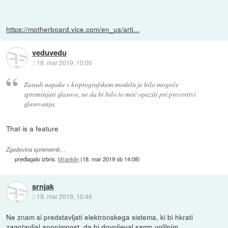
https://motherboard.vice.com/en_us/arti...
veduvedu
::
18. mar 2019, 10:00
Zaradi napake v kriptografskem modelu je bilo mogoče
spreminjati glasove, ne da bi bilo to moč opaziti pri preveritvi
glasovanja.
That is a feature
Zgodovina sprememb…
predlagalo izbris:
bfranklin
(
18. mar 2019 ob 14:08
)
srnjak
::
18. mar 2019, 10:46
Ne znam si predstavljati elektronskega sistema, ki bi hkrati
zagotavljal anonimnost, da bi dovoljeval samo volilnim