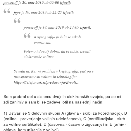
poweroff
je
20. mar 2019 ob 09:00
izjavil
:
jype
je
19. mar 2019 ob 22:27
izjavil
:
poweroff
je
18. mar 2019 ob 23:07
izjavil
:
Kriptografija ni bila še nikoli
enostavna.
Potem ni dovolj dobra, da bi lahko izvedli
elektronske volitve.
Seveda ni. Ker ni problem v kriptografiji, pač pa v
transparentnosti volitev in tehnologije:
https://telefoncek.si/predavanja/E-voli...
Sem prebral del o sistemu dvojnih elektronskih ovojnic, pa se mi
zdi zanimiv a sam bi se zadeve lotil na naslednji način:
1) Ustvari se 5 delovnih skupin A (glavna - skrbi za koordinacijo), B
(volilna - preverjanje volilnih udeležencev), C (certifikacijska - skrb
za volilne certifikate), D (časovna - časovno žigosanje) in E (arhiv -
objava, komunikacija z volivci).