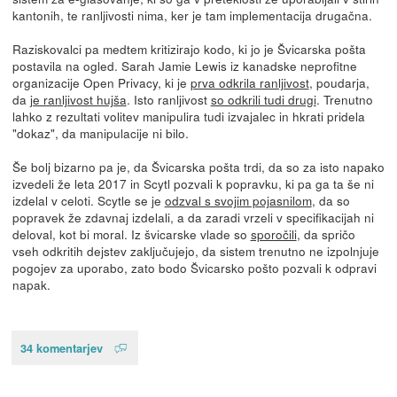
kantonih, te ranljivosti nima, ker je tam implementacija drugačna.
Raziskovalci pa medtem kritizirajo kodo, ki jo je Švicarska pošta
postavila na ogled. Sarah Jamie Lewis iz kanadske neprofitne
organizacije Open Privacy, ki je
prva odkrila ranljivost
, poudarja,
da
je ranljivost hujša
. Isto ranljivost
so odkrili tudi drugi
. Trenutno
lahko z rezultati volitev manipulira tudi izvajalec in hkrati pridela
"dokaz", da manipulacije ni bilo.
Še bolj bizarno pa je, da Švicarska pošta trdi, da so za isto napako
izvedeli že leta 2017 in Scytl pozvali k popravku, ki pa ga ta še ni
izdelal v celoti. Scytle se je
odzval s svojim pojasnilom
, da so
popravek že zdavnaj izdelali, a da zaradi vrzeli v specifikacijah ni
deloval, kot bi moral. Iz švicarske vlade so
sporočili
, da spričo
vseh odkritih dejstev zaključujejo, da sistem trenutno ne izpolnjuje
pogojev za uporabo, zato bodo Švicarsko pošto pozvali k odpravi
napak.
34 komentarjev