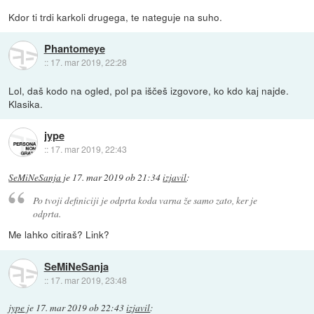
Kdor ti trdi karkoli drugega, te nateguje na suho.
Phantomeye
::
17. mar 2019, 22:28
Lol, daš kodo na ogled, pol pa iščeš izgovore, ko kdo kaj najde.
Klasika.
jype
::
17. mar 2019, 22:43
SeMiNeSanja
je
17. mar 2019 ob 21:34
izjavil
:
Po tvoji definiciji je odprta koda varna že samo zato, ker je
odprta.
Me lahko citiraš? Link?
SeMiNeSanja
::
17. mar 2019, 23:48
jype
je
17. mar 2019 ob 22:43
izjavil
: