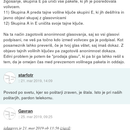
žigosanje, skupina E pa uniči vse pakete, ki jih je posredovala
volivcem.
11) Skupina A preda tajne volilne ključe skupini E, ki jih dešifrira in
javno objavi skupaj z glasovnicami
12) Skupina A in E uničita svoje tajne ključe.
Na ta način zagotoviš anonimnost glasovanja, saj so vsi glasovi
podpisani, ne veš pa točno kdo izmed volivcev ga je podpisal. Kot
posameznik lahko preveriš, če je tvoj glas vštet, saj imaš dokaz. Z
objavo tajnih volilnih ključev pa zagotoviš anonimnost dokaza.
Edini problem je potem še "prodaja glasu", ki pa bi ga lahko rešil s
tem, da je omejen čas med prevzemom volilnega paketa in oddajo.
starfotr
::
21. mar 2019, 14:09
Povsod po svetu, kjer so poštarji zraven, je štala. Isto je pri naših
poštarjih, pardon telekomu.
Gavran
::
25. mar 2019, 09:25
johnnyyy
je
21. mar 2019 ob 13:56
izjavil
: