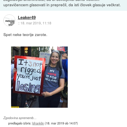
upravičencem glasovati in preprečil, da isti človek glasuje večkrat.
Leaker49
::
18. mar 2019, 11:18
Spet neke teorije zarote.
Zgodovina sprememb…
predlagalo izbris:
bfranklin
(
18. mar 2019 ob 14:07
)