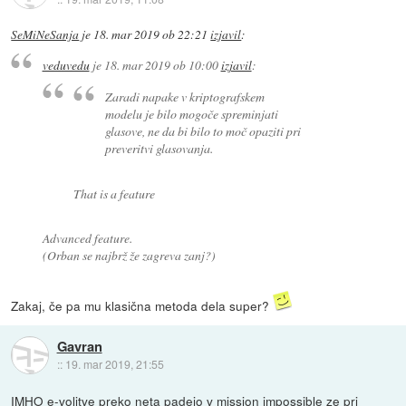
SeMiNeSanja
je
18. mar 2019 ob 22:21
izjavil
:
veduvedu
je
18. mar 2019 ob 10:00
izjavil
:
Zaradi napake v kriptografskem
modelu je bilo mogoče spreminjati
glasove, ne da bi bilo to moč opaziti pri
preveritvi glasovanja.
That is a feature
Advanced feature.
(Orban se najbrž že zagreva zanj?)
Zakaj, če pa mu klasična metoda dela super?
Gavran
::
19. mar 2019, 21:55
IMHO e-volitve preko neta padejo v mission impossible ze pri