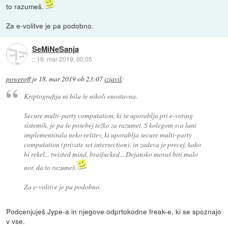
to razumeš.
Za e-volitve je pa podobno.
SeMiNeSanja
::
19. mar 2019, 00:05
poweroff
je
18. mar 2019 ob 23:07
izjavil
:
Kriptografija ni bila še nikoli enostavna.
Secure multi-party computation, ki se uporablja pri e-voting
sistemih, je pa še posebej težko za razumet. S kolegom sva lani
implementirala neko rešitev, ki uporablja secure multi-party
computation (private set intersection), in zadeva je precej, kako
bi rekel... twisted mind, braifucked... Dejansko moraš biti malo
nor, da to razumeš.
Za e-volitve je pa podobno.
Podcenjuješ Jype-a in njegove odprtokodne freak-e, ki se spoznajo
v vse.