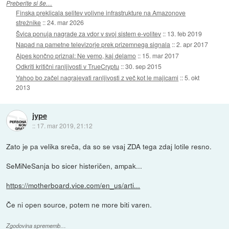
Preberite si še…
Finska preklicala selitev volivne infrastrukture na Amazonove
strežnike
::
24. mar 2026
Švica ponuja nagrade za vdor v svoj sistem e-volitev
::
13. feb 2019
Napad na pametne televizorje prek prizemnega signala
::
2. apr 2017
Ajpes končno priznal: Ne vemo, kaj delamo
::
15. mar 2017
Odkriti kritični ranljivosti v TrueCryptu
::
30. sep 2015
Yahoo bo začel nagrajevati ranljivosti z več kot le majicami
::
5. okt
2013
jype
::
17. mar 2019, 21:12
Zato je pa velika sreča, da so se vsaj ZDA tega zdaj lotile resno.
SeMiNeSanja bo sicer histeričen, ampak...
https://motherboard.vice.com/en_us/arti...
Če ni open source, potem ne more biti varen.
Zgodovina sprememb…