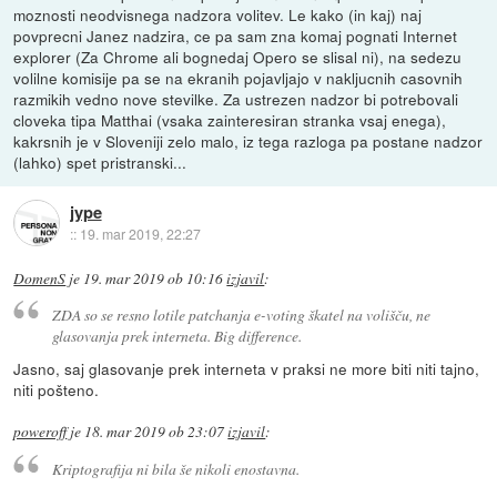
moznosti neodvisnega nadzora volitev. Le kako (in kaj) naj
povprecni Janez nadzira, ce pa sam zna komaj pognati Internet
explorer (Za Chrome ali bognedaj Opero se slisal ni), na sedezu
volilne komisije pa se na ekranih pojavljajo v nakljucnih casovnih
razmikih vedno nove stevilke. Za ustrezen nadzor bi potrebovali
cloveka tipa Matthai (vsaka zainteresiran stranka vsaj enega),
kakrsnih je v Sloveniji zelo malo, iz tega razloga pa postane nadzor
(lahko) spet pristranski...
jype
::
19. mar 2019, 22:27
DomenS
je
19. mar 2019 ob 10:16
izjavil
:
ZDA so se resno lotile patchanja e-voting škatel na volišču, ne
glasovanja prek interneta. Big difference.
Jasno, saj glasovanje prek interneta v praksi ne more biti niti tajno,
niti pošteno.
poweroff
je
18. mar 2019 ob 23:07
izjavil
:
Kriptografija ni bila še nikoli enostavna.