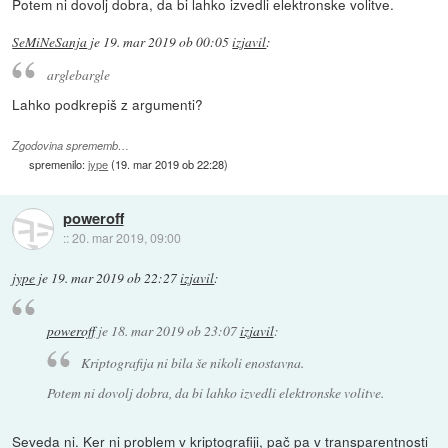
Potem ni dovolj dobra, da bi lahko izvedli elektronske volitve.
SeMiNeSanja
je
19. mar 2019 ob 00:05
izjavil
:
arglebargle
Lahko podkrepiš z argumenti?
Zgodovina sprememb…
spremenilo:
jype
(
19. mar 2019 ob 22:28
)
poweroff
::
20. mar 2019, 09:00
jype
je
19. mar 2019 ob 22:27
izjavil
:
poweroff
je
18. mar 2019 ob 23:07
izjavil
:
Kriptografija ni bila še nikoli enostavna.
Potem ni dovolj dobra, da bi lahko izvedli elektronske volitve.
Seveda ni. Ker ni problem v kriptografiji, pač pa v transparentnosti