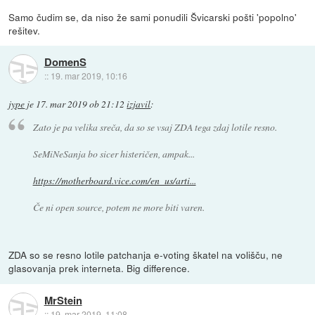
Samo čudim se, da niso že sami ponudili Švicarski pošti 'popolno'
rešitev.
DomenS
::
19. mar 2019, 10:16
jype
je
17. mar 2019 ob 21:12
izjavil
:
Zato je pa velika sreča, da so se vsaj ZDA tega zdaj lotile resno.
SeMiNeSanja bo sicer histeričen, ampak...
https://motherboard.vice.com/en_us/arti...
Če ni open source, potem ne more biti varen.
ZDA so se resno lotile patchanja e-voting škatel na volišču, ne
glasovanja prek interneta. Big difference.
MrStein
::
19. mar 2019, 11:08