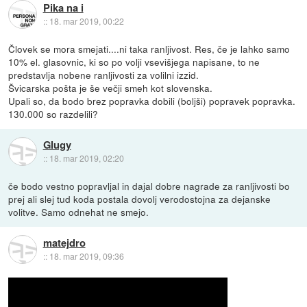
Pika na i
::
18. mar 2019, 00:22
Človek se mora smejati....ni taka ranljivost. Res, če je lahko samo
10% el. glasovnic, ki so po volji vsevišjega napisane, to ne
predstavlja nobene ranljivosti za volilni izzid.
Švicarska pošta je še večji smeh kot slovenska.
Upali so, da bodo brez popravka dobili (boljši) popravek popravka.
130.000 so razdelili?
Glugy
::
18. mar 2019, 02:20
če bodo vestno popravljal in dajal dobre nagrade za ranljivosti bo
prej ali slej tud koda postala dovolj verodostojna za dejanske
volitve. Samo odnehat ne smejo.
matejdro
::
18. mar 2019, 09:36