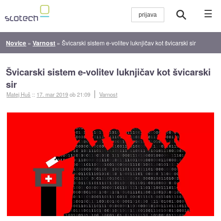
☰
Novice
»
Varnost
»
Švicarski sistem e-volitev luknjičav kot švicarski sir
Švicarski sistem e-volitev luknjičav kot švicarski
sir
Matej Huš
::
17. mar 2019
ob 21:09
Varnost