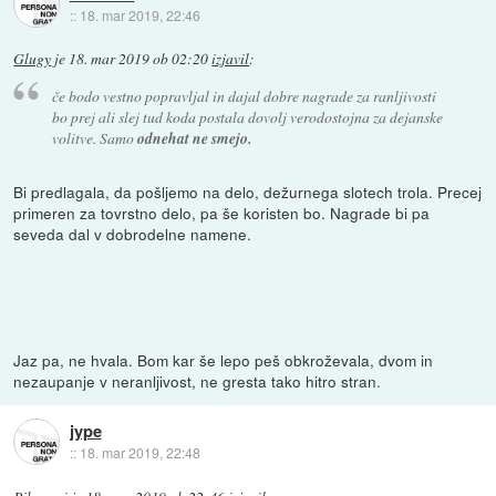
::
18. mar 2019, 22:46
Glugy
je
18. mar 2019 ob 02:20
izjavil
:
če bodo vestno popravljal in dajal dobre nagrade za ranljivosti
bo prej ali slej tud koda postala dovolj verodostojna za dejanske
volitve. Samo
odnehat ne smejo.
Bi predlagala, da pošljemo na delo, dežurnega slotech trola. Precej
primeren za tovrstno delo, pa še koristen bo. Nagrade bi pa
seveda dal v dobrodelne namene.
Jaz pa, ne hvala. Bom kar še lepo peš obkroževala, dvom in
nezaupanje v neranljivost, ne gresta tako hitro stran.
jype
::
18. mar 2019, 22:48