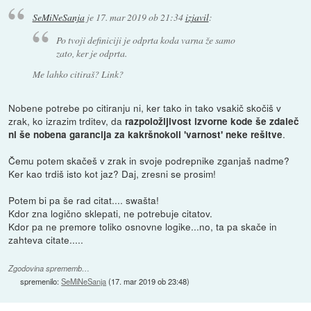
SeMiNeSanja
je
17. mar 2019 ob 21:34
izjavil
:
Po tvoji definiciji je odprta koda varna že samo
zato, ker je odprta.
Me lahko citiraš? Link?
Nobene potrebe po citiranju ni, ker tako in tako vsakič skočiš v
zrak, ko izrazim trditev, da
razpoložljivost izvorne kode še zdaleč
.
ni še nobena garancija za kakršnokoli 'varnost' neke rešitve
Čemu potem skačeš v zrak in svoje podrepnike zganjaš nadme?
Ker kao trdiš isto kot jaz? Daj, zresni se prosim!
Potem bi pa še rad citat.... swašta!
Kdor zna logično sklepati, ne potrebuje citatov.
Kdor pa ne premore toliko osnovne logike...no, ta pa skače in
zahteva citate.....
Zgodovina sprememb…
spremenilo:
SeMiNeSanja
(
17. mar 2019 ob 23:48
)