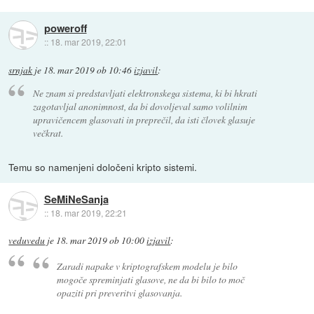
poweroff
::
18. mar 2019, 22:01
srnjak
je
18. mar 2019 ob 10:46
izjavil
:
Ne znam si predstavljati elektronskega sistema, ki bi hkrati
zagotavljal anonimnost, da bi dovoljeval samo volilnim
upravičencem glasovati in preprečil, da isti človek glasuje
večkrat.
Temu so namenjeni določeni kripto sistemi.
SeMiNeSanja
::
18. mar 2019, 22:21
veduvedu
je
18. mar 2019 ob 10:00
izjavil
:
Zaradi napake v kriptografskem modelu je bilo
mogoče spreminjati glasove, ne da bi bilo to moč
opaziti pri preveritvi glasovanja.