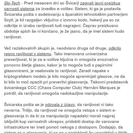
- Pred mesecem dni so Švicarji
zagnali javni preizkus
Slo-Tech
varnosti sistema
za izvedbo e-volitev. Sistem, ki ga je postavila
Švicarska pošta v sodelovanju s španskim tehnološkim partnerjem
Scytl, je bil razgaljen vključno z izvorno kodo, hekerji pa so za
odkritje in izrabo ranljivosti tudi nagrajeni. Čeprav preizkusno
obdobje sploh še ni končano, je že jasno, da je imel sistem hudo
ranljivost.
Več raziskovalnih skupin je, neodvisno druga od druge,
odkrilo
resno ranljivost v sistemu
. Tako imenovana univerzalna
preverljivost, ki je za e-volitve ključna in omogoča enoznačno
ponovno štetje glasov, kakor je to mogoče tudi s papirnimi
glasovnicami, je vsebovala to ranljivost. Zaradi napake v
kriptografskem modelu je bilo mogoče spreminjati glasove, ne da
bi bilo to moč opaziti pri preveritvi glasovanja. Tiskovni predstavnik
švicarskega CCC (Chaos Computer Club) Hernâni Marques je
potrdil, da ranljivost omogoča nedokazljive manipulacije.
Švicarska pošta se je
odzvala z izjavo
, da ranljivost ni tako
nevarna. Trdijo, da ranljivost ne omogoča vstopa v sistem e-
glasovanja in da bi za manipulacijo napadalci morali najprej
izključiti kup varnostnih ukrepov, pridobiti dostop do varovane
infrastrukture ter imeti pomoč nekoga z dostopom. Dodajajo, da
sistem za e-glasovanje, ki so ga v preteklosti že uporabljali v štirih