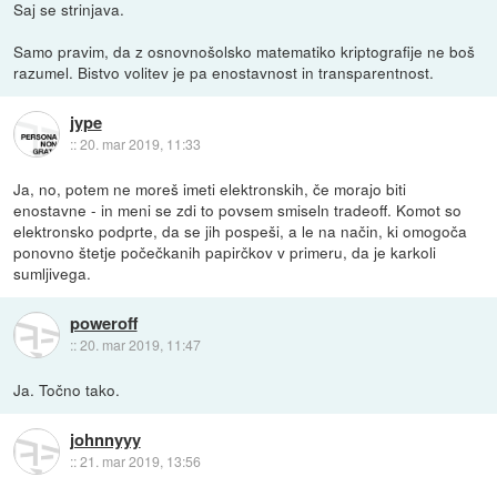
Saj se strinjava.
Samo pravim, da z osnovnošolsko matematiko kriptografije ne boš
razumel. Bistvo volitev je pa enostavnost in transparentnost.
jype
::
20. mar 2019, 11:33
Ja, no, potem ne moreš imeti elektronskih, če morajo biti
enostavne - in meni se zdi to povsem smiseln tradeoff. Komot so
elektronsko podprte, da se jih pospeši, a le na način, ki omogoča
ponovno štetje počečkanih papirčkov v primeru, da je karkoli
sumljivega.
poweroff
::
20. mar 2019, 11:47
Ja. Točno tako.
johnnyyy
::
21. mar 2019, 13:56