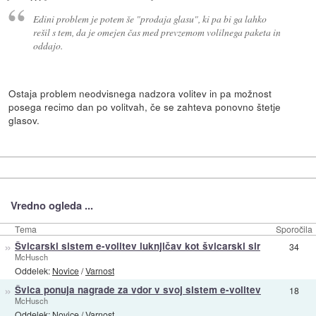
Edini problem je potem še "prodaja glasu", ki pa bi ga lahko
rešil s tem, da je omejen čas med prevzemom volilnega paketa in
oddajo.
Ostaja problem neodvisnega nadzora volitev in pa možnost
posega recimo dan po volitvah, če se zahteva ponovno štetje
glasov.
Vredno ogleda ...
Tema
Sporočila
»
Švicarski sistem e-volitev luknjičav kot švicarski sir
34
McHusch
Oddelek:
Novice
/
Varnost
»
Švica ponuja nagrade za vdor v svoj sistem e-volitev
18
McHusch
Oddelek:
Novice
/
Varnost