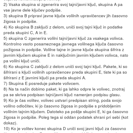
2) Vsaka skupina si zgenerira svoj tajni/javni ključ, skupina A pa
vse javne dele ključev podpiše.
3) skupina B pripravi javne ključe volilnih upravičencev jih časovno
žigosa in podpiše.
4) Ko skupina B zaključi z delom, uniči svoj tajni ključ in podatke
preda skupini C, A in E.
5) skupina C zgenerira volilni tajni/javni ključ za vsakega volivca.
Kontrolno vsoto posameznega javnega volilnega ključa časovno
požigosa in podpiše. Volilne tajne in javne ključe skupina šifrira z
javnim ključem skupine E in naključnim javnim ključem volivca, nato
pa volilni ključ uniči.
6) Ko skupina C zaključi z delom uniči svoj tajni ključ. Pakete, ki so
šifrirani s ključi volilnih upravičencev preda skupini E, tiste ki pa so
šifrirani z E javnimi ključi pa preda skupini A.
7) Skupina E posreduje pakete volivcem.
8) Na ta način dobimo paket, ki ga lahko odpre le volivec, znotraj
pa se skriva podpisan tajni/javni ključ namenjen podpisu glasu.
9) Ko je čas volitev, volivec ustvari predpisan string, poda svojo
volilno odločitev, ki jo časovno žigosa in podpiše s pridobljenim
volilnim tajnim ključem. Datoteko pa pošlje skupini E, ki ga časovno
žigosa in podpiše. Poleg tega si oddan podatek shrani pri sebi (kot
dokaz).
10) Ko je volitev konec skupina D uniči svoj javni ključ za časovno