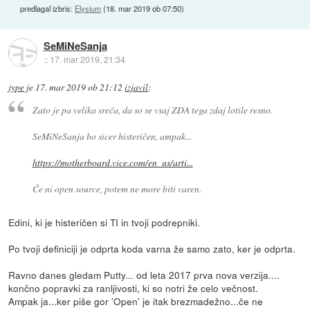
predlagal izbris:
Elysium
(
18. mar 2019 ob 07:50
)
SeMiNeSanja
::
17. mar 2019, 21:34
jype
je
17. mar 2019 ob 21:12
izjavil
:
Zato je pa velika sreča, da so se vsaj ZDA tega zdaj lotile resno.
SeMiNeSanja bo sicer histeričen, ampak...
https://motherboard.vice.com/en_us/arti...
Če ni open source, potem ne more biti varen.
Edini, ki je histeričen si TI in tvoji podrepniki.
Po tvoji definiciji je odprta koda varna že samo zato, ker je odprta.
Ravno danes gledam Putty... od leta 2017 prva nova verzija....
končno popravki za ranljivosti, ki so notri že celo večnost.
Ampak ja...ker piše gor 'Open' je itak brezmadežno...če ne