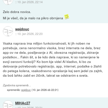
::
10. jan 2026, 22:14
Zelo dobra novica.
Mi je všeč, da je malo na pikro obrnjena
wajdouc
::
10. jan 2026, 22:20
Vsaka naprava ima milijon funkcionalnosti, ki jih noben ne
potrebuje, cena nenormalno visoka, brez interneta ne dela, brez
app-ov ne dela, posiljevanje z AI, obvezna registracija, zbiranje
podatkov... Fakin šit, a še kdo dela naprave, ki so namenjene le
svoji osnovni funkciji? Ko bom kje videl AI kladivo, ki bo za
delovanje potrebovalo registracijo, app, internet, podatke o žlahti
do petega kolena, vsakodnevno vprašanje kaj sem jedel za zajtrk,
da boš lahko zabil en žičnik, takrat se odstranim s sveta.
Zgodovina sprememb…
spremenilo:
wajdouc
(
10. jan 2026 ob 22:21
)
MIHAc27
::
10. jan 2026, 22:31