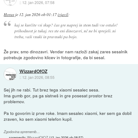
::
12. jan 2026, 07:58
Horas
je
12. jan 2026 ob 01:17
izjavil
:
kaj se kurčite vsi skup? čas gre naprej in stem tudi vse ostalo!
prihodnost je tukaj. res ste eni dinozavri, nč ne bi sprejeli. ni
treba, vaši vnuki in pravnuki pa bojo.
Že prav, smo dinozavri. Vendar nam razloži zakaj zares sesalnik
potrebuje zgodovino klicev in fotografije, da bi sesal.
WizzardOfOZ
::
12. jan 2026, 08:55
Sej jih ne rabi. Tut brez tega xiaomi sesalec sesa.
Ima gumb gor, pa ga sistneš in gre posesat prostor brez
problemov.
Pa to govorim iz prve roke. Imam sesalec xiaomi, ker sem ga dobil
zraven, ko sem xiaomi telefon kupil.
Zgodovina sprememb…
spremenilo:
WizzardOfOZ
(
12. jan 2026 ob 08:57
)