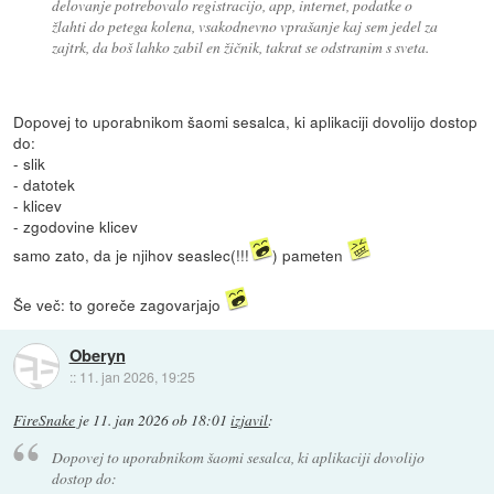
delovanje potrebovalo registracijo, app, internet, podatke o
žlahti do petega kolena, vsakodnevno vprašanje kaj sem jedel za
zajtrk, da boš lahko zabil en žičnik, takrat se odstranim s sveta.
Dopovej to uporabnikom šaomi sesalca, ki aplikaciji dovolijo dostop
do:
- slik
- datotek
- klicev
- zgodovine klicev
samo zato, da je njihov seaslec(!!!
) pameten
Še več: to goreče zagovarjajo
Oberyn
::
11. jan 2026, 19:25
FireSnake
je
11. jan 2026 ob 18:01
izjavil
:
Dopovej to uporabnikom šaomi sesalca, ki aplikaciji dovolijo
dostop do: