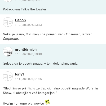
Potrebujem Talkie the toaster
Ganon
::
10. jan 2026, 23:33
Nekaj je jasno, C v imenu ne pomeni več
, temveč
Consumer
.
Corporate
gruntfürmich
::
10. jan 2026, 23:48
izgleda da je bosch zmagal v tem delu tekmovanja.
tony1
::
11. jan 2026, 01:35
"Slednjim so pri iFixitu že tradicionalno podelili nagrade Worst in
Show, ki obstojijo v več kategorijah."
Hvalim humorno plat novice