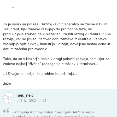
...
To je samo na pol res. Razvoj kavnih aparatov se začne v B/S/H
Traunreut, kjer zadevo razvijejo do prototipne faze, do
produkcijske zrelosti pa v Nazarjah. Pa niti razvoj v Traunreutu ne
razvije, kar se jim zdi, temveč dobi zahteve iz centrale. Zahteve
vsebujejo opis funkcij, industrijski dizajn, dovoljeno lastno ceno in
datum začetka proizvodnje...
Tako, da so v Nazarjih nekje v drugi polovici razvoja, tam, kjer so
zadeve najbolj "živčne" (doseganje stroškov + terminov)...
...Uživajte to nedljo, še prehitro bo pri kraju...
Jože
nejc_nejc
::
11. jan 2026, 11:54
V kategoriji popravljivosti je zmagal pametni Samsungov
hladilnik Family Hub Fridge, ki ima brez potrebe vgrajeno