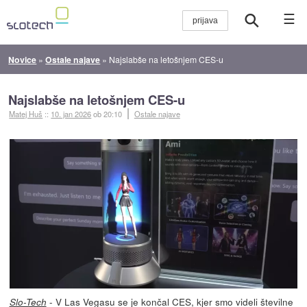
☰
Novice
»
Ostale najave
»
Najslabše na letošnjem CES-u
Najslabše na letošnjem CES-u
Matej Huš
::
10. jan 2026
ob 20:10
Ostale najave
- V Las Vegasu se je končal CES, kjer smo videli številne
Slo-Tech