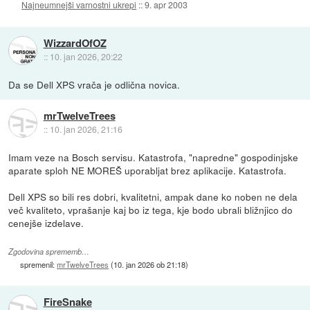
Najneumnejši varnostni ukrepi
::
9. apr 2003
WizzardOfOZ
::
10. jan 2026, 20:22
Da se Dell XPS vrača je odlična novica.
mrTwelveTrees
::
10. jan 2026, 21:16
Imam veze na Bosch servisu. Katastrofa, "napredne" gospodinjske
aparate sploh NE MOREŠ uporabljat brez aplikacije. Katastrofa.
Dell XPS so bili res dobri, kvalitetni, ampak dane ko noben ne dela
več kvaliteto, vprašanje kaj bo iz tega, kje bodo ubrali bližnjico do
cenejše izdelave.
Zgodovina sprememb…
spremenil:
mrTwelveTrees
(
10. jan 2026 ob 21:18
)
FireSnake