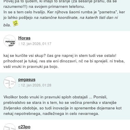
Povej pa to ljudem, ki imajo to sranje (za sesanje prahu, da se
razumemo!!!) na svojem primarnem telefonu.
In se s tem celo hvalijo. Ker njihova šaomi rumba je "pametna", ker
jo lahko pošljejo
na natančne koordinate, na katerih tisti dan ni
.
bila
Horas
::
12. jan 2026, 01:17
kaj se kurčite vsi skup? čas gre naprej in stem tudi vse ostalo!
prihodnost je tukaj. res ste eni dinozavri, nč ne bi sprejeli. ni treba,
vaši vnuki in pravnuki pa bojo.
pegasus
::
12. jan 2026, 01:28
Vkolikor bodo vnuki in pravnuki sploh obstajali ... Pomisli,
prebivalstvo se stara in s tem, ko se večina premika v starejše
življensko obdobje, so tudi inovacije in spremembe dojemane kot
nekaj nepotrebnega, nadležnega in celo nevarnega.
c23po