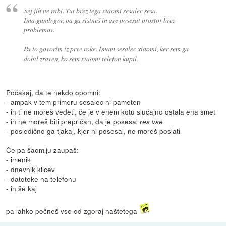
Sej jih ne rabi. Tut brez tega xiaomi sesalec sesa.
Ima gumb gor, pa ga sistneš in gre posesat prostor brez
problemov.
Pa to govorim iz prve roke. Imam sesalec xiaomi, ker sem ga
dobil zraven, ko sem xiaomi telefon kupil.
Počakaj, da te nekdo opomni:
- ampak v tem primeru sesalec ni pameten
- in ti ne moreš vedeti, če je v enem kotu slučajno ostala ena smet
- in ne moreš biti prepričan, da je posesal
res vse
- posledično ga tjakaj, kjer ni posesal, ne moreš poslati
Če pa šaomiju zaupaš:
- imenik
- dnevnik klicev
- datoteke na telefonu
- in še kaj
pa lahko počneš vse od zgoraj naštetega