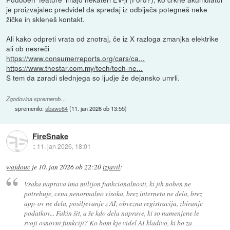
je proizvajalec predvidel da spredaj iz odbijača potegneš neke
žičke in skleneš kontakt.
Ali kako odpreti vrata od znotraj, če iz X razloga zmanjka elektrike
ali ob nesreči
https://www.consumerreports.org/cars/ca...
https://www.thestar.com.my/tech/tech-ne...
S tem da zaradi slednjega so ljudje že dejansko umrli.
Zgodovina sprememb…
spremenilo:
sbawe64
(
11. jan 2026 ob 13:55
)
FireSnake
::
11. jan 2026, 18:01
wajdouc
je
10. jan 2026 ob 22:20
izjavil
:
Vsaka naprava ima milijon funkcionalnosti, ki jih noben ne
potrebuje, cena nenormalno visoka, brez interneta ne dela, brez
app-ov ne dela, posiljevanje z AI, obvezna registracija, zbiranje
podatkov... Fakin šit, a še kdo dela naprave, ki so namenjene le
svoji osnovni funkciji? Ko bom kje videl AI kladivo, ki bo za