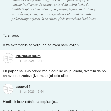
umetno inteligenco. Samsungu se je zdela dobra ideja, da
hladilnik sploh nima ročaja za odpiranje, temveč to storimo z
ukazi. Še boljša ideja pa se mu je zdela v hladilnik vgraditi
prikazovanje oglasov, ki so ciljani glede na vsebino hladilnika.
Ta zmaga.
A za avtomobile še velja, da se mora sam javljat?
PluribusUnum
::
11. jan 2026, 12:17
En pajser na ulico odpre vse hladilnike če je lakota, dvomim da bo
en avtobus zadovoljivo razpeljal celo ulico.
sbawe64
::
11. jan 2026, 13:54
Hladilnik brez ročaja za odpiranje...
Podoben 'feature' imajo nekateri EV-ji (Ford?), ko crkne akumulator