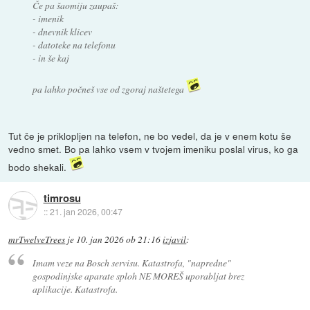
Če pa šaomiju zaupaš:
- imenik
- dnevnik klicev
- datoteke na telefonu
- in še kaj
pa lahko počneš vse od zgoraj naštetega
Tut če je priklopljen na telefon, ne bo vedel, da je v enem kotu še
vedno smet. Bo pa lahko vsem v tvojem imeniku poslal virus, ko ga
bodo shekali.
timrosu
::
21. jan 2026, 00:47
mrTwelveTrees
je
10. jan 2026 ob 21:16
izjavil
:
Imam veze na Bosch servisu. Katastrofa, "napredne"
gospodinjske aparate sploh NE MOREŠ uporabljat brez
aplikacije. Katastrofa.