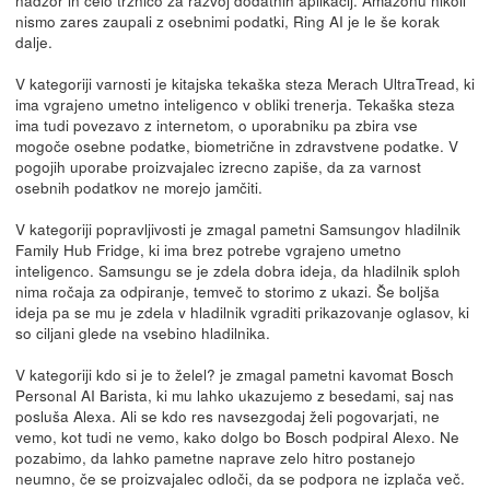
nadzor in celo tržnico za razvoj dodatnih aplikacij. Amazonu nikoli
nismo zares zaupali z osebnimi podatki, Ring AI je le še korak
dalje.
V kategoriji varnosti je kitajska tekaška steza Merach UltraTread, ki
ima vgrajeno umetno inteligenco v obliki trenerja. Tekaška steza
ima tudi povezavo z internetom, o uporabniku pa zbira vse
mogoče osebne podatke, biometrične in zdravstvene podatke. V
pogojih uporabe proizvajalec izrecno zapiše, da za varnost
osebnih podatkov ne morejo jamčiti.
V kategoriji popravljivosti je zmagal pametni Samsungov hladilnik
Family Hub Fridge, ki ima brez potrebe vgrajeno umetno
inteligenco. Samsungu se je zdela dobra ideja, da hladilnik sploh
nima ročaja za odpiranje, temveč to storimo z ukazi. Še boljša
ideja pa se mu je zdela v hladilnik vgraditi prikazovanje oglasov, ki
so ciljani glede na vsebino hladilnika.
V kategoriji kdo si je to želel? je zmagal pametni kavomat Bosch
Personal AI Barista, ki mu lahko ukazujemo z besedami, saj nas
posluša Alexa. Ali se kdo res navsezgodaj želi pogovarjati, ne
vemo, kot tudi ne vemo, kako dolgo bo Bosch podpiral Alexo. Ne
pozabimo, da lahko pametne naprave zelo hitro postanejo
neumno, če se proizvajalec odloči, da se podpora ne izplača več.