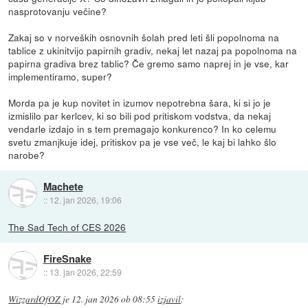
nasprotovanju večine?
Zakaj so v norveških osnovnih šolah pred leti šli popolnoma na
tablice z ukinitvijo papirnih gradiv, nekaj let nazaj pa popolnoma na
papirna gradiva brez tablic? Če gremo samo naprej in je vse, kar
implementiramo, super?
Morda pa je kup novitet in izumov nepotrebna šara, ki si jo je
izmislilo par kerlcev, ki so bili pod pritiskom vodstva, da nekaj
vendarle izdajo in s tem premagajo konkurenco? In ko celemu
svetu zmanjkuje idej, pritiskov pa je vse več, le kaj bi lahko šlo
narobe?
Machete
::
12. jan 2026, 19:06
The Sad Tech of CES 2026
FireSnake
::
13. jan 2026, 22:59
WizzardOfOZ
je
12. jan 2026 ob 08:55
izjavil
: