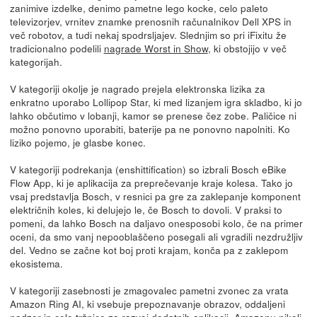
zanimive izdelke, denimo pametne lego kocke, celo paleto
televizorjev, vrnitev znamke prenosnih računalnikov Dell XPS in
več robotov, a tudi nekaj spodrsljajev. Slednjim so pri iFixitu že
tradicionalno podelili
nagrade Worst in Show
, ki obstojijo v več
kategorijah.
V kategoriji okolje je nagrado prejela elektronska lizika za
enkratno uporabo Lollipop Star, ki med lizanjem igra skladbo, ki jo
lahko občutimo v lobanji, kamor se prenese čez zobe. Paličice ni
možno ponovno uporabiti, baterije pa ne ponovno napolniti. Ko
liziko pojemo, je glasbe konec.
V kategoriji podrekanja (enshittification) so izbrali Bosch eBike
Flow App, ki je aplikacija za preprečevanje kraje kolesa. Tako jo
vsaj predstavlja Bosch, v resnici pa gre za zaklepanje komponent
električnih koles, ki delujejo le, če Bosch to dovoli. V praksi to
pomeni, da lahko Bosch na daljavo onesposobi kolo, če na primer
oceni, da smo vanj nepooblaščeno posegali ali vgradili nezdružljiv
del. Vedno se začne kot boj proti krajam, konča pa z zaklepom
ekosistema.
V kategoriji zasebnosti je zmagovalec pametni zvonec za vrata
Amazon Ring AI, ki vsebuje prepoznavanje obrazov, oddaljeni