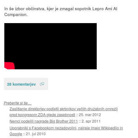
In še izbor občinstva, kjer je zmagal sopotnik Lepro Ami AI
Companion.
28 komentarjev
Preberite si še…
Zaslišanje direktorjev podjetij skrbnikov večjih družabnih omrežij
pred kongresom ZDA glede zasebnosti
::
25. mar 2012
Nemci podelili nagrade Big Brother 2011
::
2. apr 2011
Uporabniki s Facebookom nezadovoljni, najraje imajo Wikipedijo in
Google
::
21. jul 2010