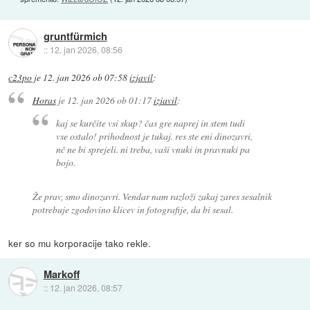
gruntfürmich
::
12. jan 2026, 08:56
c23po
je
12. jan 2026 ob 07:58
izjavil
:
Horas
je
12. jan 2026 ob 01:17
izjavil
:
kaj se kurčite vsi skup? čas gre naprej in stem tudi
vse ostalo! prihodnost je tukaj. res ste eni dinozavri,
nč ne bi sprejeli. ni treba, vaši vnuki in pravnuki pa
bojo.
Že prav, smo dinozavri. Vendar nam razloži zakaj zares sesalnik
potrebuje zgodovino klicev in fotografije, da bi sesal.
ker so mu korporacije tako rekle.
Markoff
::
12. jan 2026, 08:57