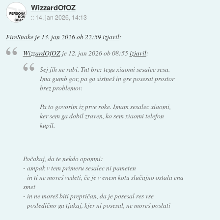
WizzardOfOZ
::
14. jan 2026, 14:13
FireSnake
je
13. jan 2026 ob 22:59
izjavil
:
WizzardOfOZ
je
12. jan 2026 ob 08:55
izjavil
:
Sej jih ne rabi. Tut brez tega xiaomi sesalec sesa.
Ima gumb gor, pa ga sistneš in gre posesat prostor
brez problemov.
Pa to govorim iz prve roke. Imam sesalec xiaomi,
ker sem ga dobil zraven, ko sem xiaomi telefon
kupil.
Počakaj, da te nekdo opomni:
- ampak v tem primeru sesalec ni pameten
- in ti ne moreš vedeti, če je v enem kotu slučajno ostala ena
smet
- in ne moreš biti prepričan, da je posesal
res vse
- posledično ga tjakaj, kjer ni posesal, ne moreš poslati