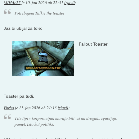
MIHAc27
je
10. jan 2026 ob 22:31
izjavil
:
Potrebujem Talkie the toaster
Jaz bi ubijal za tole:
Fallout Toaster
Toaster pa tudi.
Furbo
je
11. jan 2026 ob 21:13
izjavil
:
Tile tipi v korporacijah morajo biti vsi na drogah.. zgubljajo
pamet. Isto kot politiki.
HR v korporacijah zadnjih 20 let popolnoma dominirajo ženske.