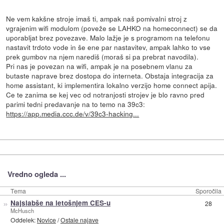
Ne vem kakšne stroje imaš ti, ampak naš pomivalni stroj z
vgrajenim wifi modulom (poveže se LAHKO na homeconnect) se da
uporabljat brez povezave. Malo lažje je s programom na telefonu
nastavit trdoto vode in še ene par nastavitev, ampak lahko to vse
prek gumbov na njem narediš (moraš si pa prebrat navodila).
Pri nas je povezan na wifi, ampak je na posebnem vlanu za
butaste naprave brez dostopa do interneta. Obstaja integracija za
home assistant, ki implementira lokalno verzijo home connect apija.
Ce te zanima se kej vec od notranjosti strojev je blo ravno pred
parimi tedni predavanje na to temo na 39c3:
https://app.media.ccc.de/v/39c3-hacking...
Vredno ogleda ...
Tema
Sporočila
»
Najslabše na letošnjem CES-u
28
McHusch
Oddelek:
Novice
/
Ostale najave