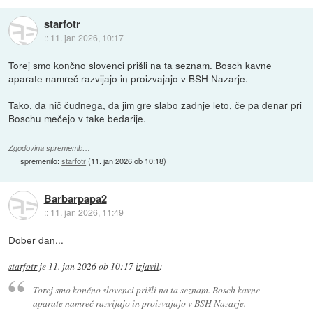
starfotr
::
11. jan 2026, 10:17
Torej smo končno slovenci prišli na ta seznam. Bosch kavne
aparate namreč razvijajo in proizvajajo v BSH Nazarje.
Tako, da nič čudnega, da jim gre slabo zadnje leto, če pa denar pri
Boschu mečejo v take bedarije.
Zgodovina sprememb…
spremenilo:
starfotr
(
11. jan 2026 ob 10:18
)
Barbarpapa2
::
11. jan 2026, 11:49
Dober dan...
starfotr
je
11. jan 2026 ob 10:17
izjavil
:
Torej smo končno slovenci prišli na ta seznam. Bosch kavne
aparate namreč razvijajo in proizvajajo v BSH Nazarje.