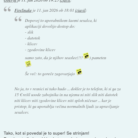
FireSnake
je
11. jan 2026 ob 18:01
izjavil
:
Dopovej to uporabnikom šaomi sesalca, ki
aplikaciji dovolijo dostop do:
- slik
- datotek
- klicev
- zgodovine klicev
samo zato, da je njihov seaslec(!!!
) pameten
Še več: to goreče zagovarjajo
No ja, to v resnici ni tako hudo ... dokler je to telefon, ki si ga za
15 € rešil usode zabojnika in na njemu ni niti slik niti datotek
niti klicev niti zgodovine klicev niti sploh ničesar ... kar je
pristop, ki ga uporablja večina normalnih ljudi za upravljanje
sesalcev.
Tako, kot si povedal je to super! Se strinjam!