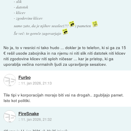
- slik
- datotek
- klicev
- zgodovine klicev
samo zato, da je njihov seaslec(!!!
) pameten
Še več: to goreče zagovarjajo
No ja, to v resnici ni tako hudo ... dokler je to telefon, ki si ga za 15
€ rešil usode zabojnika in na njemu ni niti slik niti datotek niti klicev
niti zgodovine klicev niti sploh ničesar ... kar je pristop, ki ga
uporablja večina normalnih ljudi za upravljanje sesalcev.
Furbo
::
11. jan 2026, 21:13
Tile tipi v korporacijah morajo biti vsi na drogah.. zgubljajo pamet.
Isto kot politiki.
FireSnake
::
11. jan 2026, 21:32
Oberyn
je
11. jan 2026 ob 19:25
izjavil
: