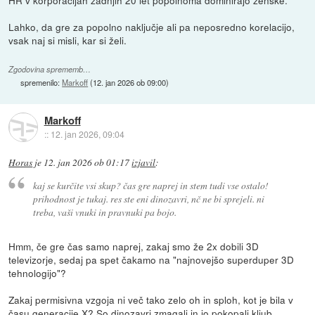
Lahko, da gre za popolno naključje ali pa neposredno korelacijo,
vsak naj si misli, kar si želi.
Zgodovina sprememb…
spremenilo:
Markoff
(
12. jan 2026 ob 09:00
)
Markoff
::
12. jan 2026, 09:04
Horas
je
12. jan 2026 ob 01:17
izjavil
:
kaj se kurčite vsi skup? čas gre naprej in stem tudi vse ostalo!
prihodnost je tukaj. res ste eni dinozavri, nč ne bi sprejeli. ni
treba, vaši vnuki in pravnuki pa bojo.
Hmm, če gre čas samo naprej, zakaj smo že 2x dobili 3D
televizorje, sedaj pa spet čakamo na "najnovejšo superduper 3D
tehnologijo"?
Zakaj permisivna vzgoja ni več tako zelo oh in sploh, kot je bila v
času generacije X? So dinozavri zmagali in jo pokopali kljub