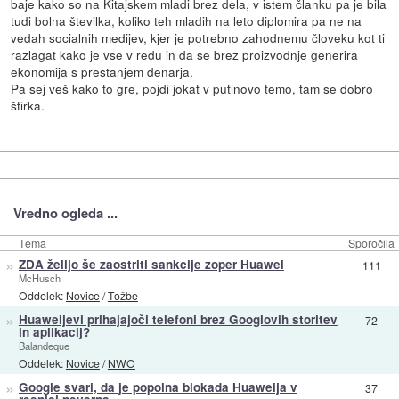
baje kako so na Kitajskem mladi brez dela, v istem članku pa je bila
tudi bolna številka, koliko teh mladih na leto diplomira pa ne na
vedah socialnih medijev, kjer je potrebno zahodnemu človeku kot ti
razlagat kako je vse v redu in da se brez proizvodnje generira
ekonomija s prestanjem denarja.
Pa sej veš kako to gre, pojdi jokat v putinovo temo, tam se dobro
štirka.
Vredno ogleda ...
Tema
Sporočila
»
ZDA želijo še zaostriti sankcije zoper Huawei
111
McHusch
Oddelek:
Novice
/
Tožbe
»
Huaweijevi prihajajoči telefoni brez Googlovih storitev
72
in aplikacij?
Balandeque
Oddelek:
Novice
/
NWO
»
Google svari, da je popolna blokada Huaweija v
37