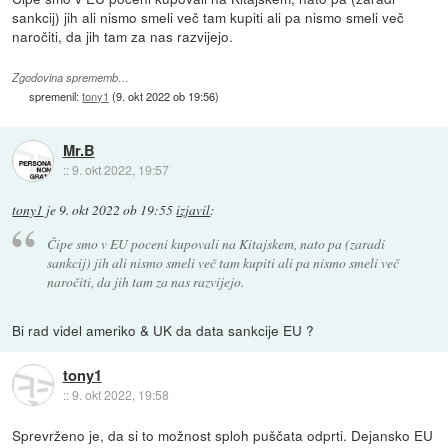
sankcij) jih ali nismo smeli več tam kupiti ali pa nismo smeli več
naročiti, da jih tam za nas razvijejo.
Zgodovina sprememb…
spremenil:
tony1
(
9. okt 2022 ob 19:56
)
Mr.B
::
9. okt 2022, 19:57
tony1
je
9. okt 2022 ob 19:55
izjavil
:
Čipe smo v EU poceni kupovali na Kitajskem, nato pa (zaradi
sankcij) jih ali nismo smeli več tam kupiti ali pa nismo smeli več
naročiti, da jih tam za nas razvijejo.
Bi rad videl ameriko & UK da data sankcije EU ?
tony1
::
9. okt 2022, 19:58
Sprevrženo je, da si to možnost sploh puščata odprti. Dejansko EU