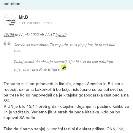
potrebam.
Mr.B
::
11. okt 2022, 17:21
49106
je
11. okt 2022 ob 11:17
izjavil
:
Seveda so relevantne. To ve putin, ve xi jing ping, in to veš tudi
sam.
Zakaj meniš, da obstaja scenarij, kjer bi svet na tem položaju
raje videl videl Ruse Kitajce
Trenutno si ti kar pripoveduje litanije, ampak Amerika in EU sta v
recesiji, oziroma kakorkoli ti bo lažje, istočasno se pa cel svet se
pa trese ko so napovedali da je kitajska gospodarska rast padla na
3%.
V UN je bilo 19/17 proti grdim kitajskim dejanjem , pustimo koliko se
jih je vzdržalo. Verjetno jih je strah da pade kitajska, kdo pa bo
kupoval SA nafto.
Tako da ti samo sanjaj, v končni fazi si ti enkrat prilimal CNN link,