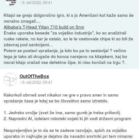
::
9. okt 2022, 09:41
Kitajci se grejo dolgoročno igro, ki s jo Američani kot kaže samo še
moralno zmagali....
Alibaba's T-Head Yitian 710 build on 5nm
Enako uporaba besede "za vojaško industrijo", ko so analizirali
ruske rakete, no kar je ostalo, so le te vsebovale chipe ki so bili že
zdavnaj pod sankcijami...
Potem se postavi vprašanje, ja kdo bo pa to sestavljal ? večino
tega je tako ali drugače do konca narejeno na kitajskem, kaj bo
moral kitajc vračati vse defektne čipe, ki niso končali na trgu ?.
OutOfTheBox
::
9. okt 2022, 09:47
Kakorkoli obrneš svet nikakor ne gre v pravo smer in samo
vprašanje časa je kdaj se bo človeštvo samo iztrebilo.
1. Jedrsko orožje (svet že ima, samo gumb je treba pritisnit)
2. Napredni AI, izdelani robotski vojaki ki jih vodi državni program
Nesprejemljivo je to da se te zadeve razvijajo, sploh za vojaško
uporabo in najhujše je dejstvo da navadni smrtniki pri tem nimamo