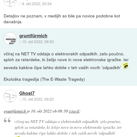
::
9. okt 2022, 20:34
Detajlov ne poznam, v medijih so bile pa novice podobne kot
današnja.
gruntfürmich
::
10. okt 2022, 08:50
včiraj na NET TV oddaja o elektronskih odpadkih. zelo poučno.
sploh za retardeke, ki želijo nove in nove elektronske igračke. ter
seveda kakšne čipe lahko dobite v teh vaših novih 'odpadkih'
Ekološka tragedija (The E-Waste Tragedy)
Ghost7
::
10. okt 2022, 09:22
gruntfürmich
je
10. okt 2022 ob 08:50
izjavil
:
včiraj na NET TV oddaja o elektronskih odpadkih. zelo poučno.
sploh za retardeke, ki želijo nove in nove elektronske igračke. ter
seveda kakšne čipe lahko dobite v teh vaših novih 'odpadkih'