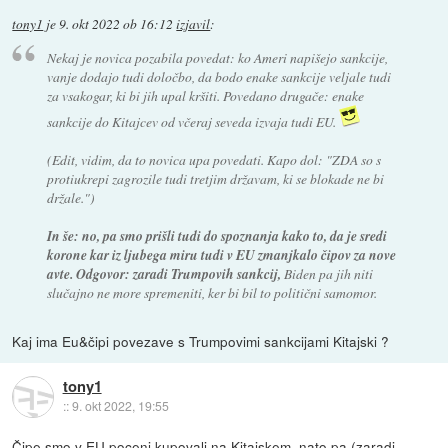
tony1
je
9. okt 2022 ob 16:12
izjavil
:
Nekaj je novica pozabila povedat: ko Ameri napišejo sankcije,
vanje dodajo tudi določbo, da bodo enake sankcije veljale tudi
za vsakogar, ki bi jih upal kršiti. Povedano drugače: enake
sankcije do Kitajcev od včeraj seveda izvaja tudi EU.
(Edit, vidim, da to novica upa povedati. Kapo dol: "ZDA so s
protiukrepi zagrozile tudi tretjim državam, ki se blokade ne bi
držale.")
In še: no, pa smo prišli tudi do spoznanja kako to, da je sredi
korone kar iz ljubega miru tudi v EU zmanjkalo čipov za nove
avte. Odgovor: zaradi Trumpovih sankcij,
Biden pa jih niti
slučajno ne more spremeniti, ker bi bil to politični samomor.
Kaj ima Eu&čipi povezave s Trumpovimi sankcijami Kitajski ?
tony1
::
9. okt 2022, 19:55
Čipe smo v EU poceni kupovali na Kitajskem, nato pa (zaradi