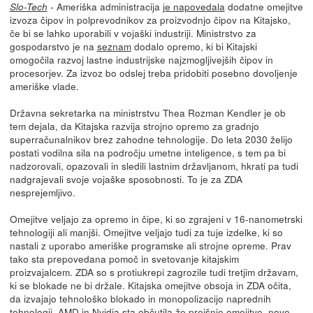
- Ameriška administracija
je napovedala
dodatne omejitve
Slo-Tech
izvoza čipov in polprevodnikov za proizvodnjo čipov na Kitajsko,
če bi se lahko uporabili v vojaški industriji. Ministrstvo za
gospodarstvo je na
seznam
dodalo opremo, ki bi Kitajski
omogočila razvoj lastne industrijske najzmogljivejših čipov in
procesorjev. Za izvoz bo odslej treba pridobiti posebno dovoljenje
ameriške vlade.
Državna sekretarka na ministrstvu Thea Rozman Kendler je ob
tem dejala, da Kitajska razvija strojno opremo za gradnjo
superračunalnikov brez zahodne tehnologije. Do leta 2030 želijo
postati vodilna sila na področju umetne inteligence, s tem pa bi
nadzorovali, opazovali in sledili lastnim državljanom, hkrati pa tudi
nadgrajevali svoje vojaške sposobnosti. To je za ZDA
nesprejemljivo.
Omejitve veljajo za opremo in čipe, ki so zgrajeni v 16-nanometrski
tehnologiji ali manjši. Omejitve veljajo tudi za tuje izdelke, ki so
nastali z uporabo ameriške programske ali strojne opreme. Prav
tako sta prepovedana pomoč in svetovanje kitajskim
proizvajalcem. ZDA so s protiukrepi zagrozile tudi tretjim državam,
ki se blokade ne bi držale. Kitajska omejitve obsoja in ZDA očita,
da izvajajo tehnološko blokado in monopolizacijo naprednih
tehnologij. AMD in Nvidia
sta občutila že prejšnje omejitve,
nove