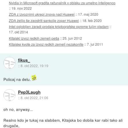
Nvidia in Microsoft gradita računalnik v oblaku za umetno inteligenco
::
19. nov 2022
ZDA z izvoznimi ukrepi znova nad Huawei
::
17. maj 2020
ZDA želijo še zaostriti sankcije zoper Huawei
::
18. feb 2020
Intel oglobljen zaradi prodaje kriptografske opreme tujim vladam
::
17. okt 2014
Kitajski izvoz redkih zemelj peša
::
25. jun 2012
Kitajske kvote za izvoz redkih zemelj nezakonite
::
7. jul 2011
fikus_
::
8. okt 2022, 19:19
Policaj na delu.
Pep3Laugh
::
8. okt 2022, 21:06
oh no, anyway...
Realno kdo je tukaj na slabšem, Kitajska bo dobila kar rabi tako ali
drugače,