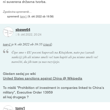
ni suverena državna tvorba.
Zgodovina sprememb…
spremenil:
tony1
(
9. okt 2022 ob 19:58
)
sbawe64
::
9. okt 2022, 20:24
tony1
je
9. okt 2022 ob 19:55
izjavil
:
Čipe smo v EU poceni kupovali na Kitajskem, nato pa (zaradi
sankcij) jih ali nismo smeli več tam kupiti ali pa nismo smeli več
naročiti, da jih tam za nas razvijejo.
Gledam sedaj po wiki
United States sanctions against China @ Wikipedia
To misliš "Prohibition of investment in companies linked to China’s
military", Executive Order 13959
ali kaj drugega ?
tony1