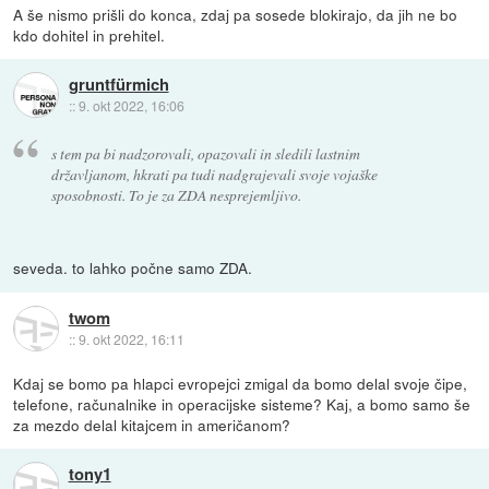
A še nismo prišli do konca, zdaj pa sosede blokirajo, da jih ne bo
kdo dohitel in prehitel.
gruntfürmich
::
9. okt 2022, 16:06
s tem pa bi nadzorovali, opazovali in sledili lastnim
državljanom, hkrati pa tudi nadgrajevali svoje vojaške
sposobnosti. To je za ZDA nesprejemljivo.
seveda. to lahko počne samo ZDA.
twom
::
9. okt 2022, 16:11
Kdaj se bomo pa hlapci evropejci zmigal da bomo delal svoje čipe,
telefone, računalnike in operacijske sisteme? Kaj, a bomo samo še
za mezdo delal kitajcem in američanom?
tony1