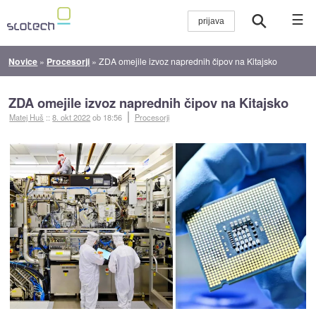
☰
Novice
»
Procesorji
»
ZDA omejile izvoz naprednih čipov na Kitajsko
ZDA omejile izvoz naprednih čipov na Kitajsko
Matej Huš
::
8. okt 2022
ob 18:56
Procesorji