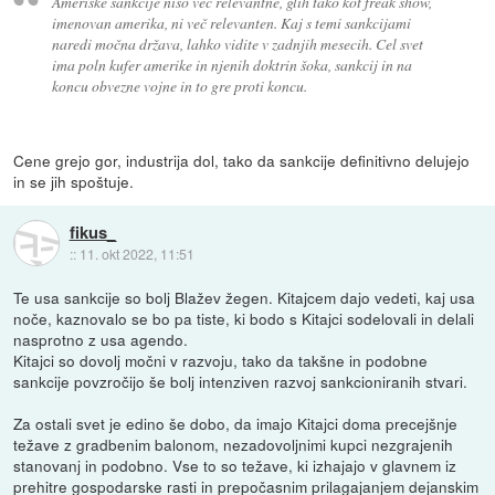
Ameriške sankcije niso več relevantne, glih tako kot freak show,
imenovan amerika, ni več relevanten. Kaj s temi sankcijami
naredi močna država, lahko vidite v zadnjih mesecih. Cel svet
ima poln kufer amerike in njenih doktrin šoka, sankcij in na
koncu obvezne vojne in to gre proti koncu.
Cene grejo gor, industrija dol, tako da sankcije definitivno delujejo
in se jih spoštuje.
fikus_
::
11. okt 2022, 11:51
Te usa sankcije so bolj Blažev žegen. Kitajcem dajo vedeti, kaj usa
noče, kaznovalo se bo pa tiste, ki bodo s Kitajci sodelovali in delali
nasprotno z usa agendo.
Kitajci so dovolj močni v razvoju, tako da takšne in podobne
sankcije povzročijo še bolj intenziven razvoj sankcioniranih stvari.
Za ostali svet je edino še dobo, da imajo Kitajci doma precejšnje
težave z gradbenim balonom, nezadovoljnimi kupci nezgrajenih
stanovanj in podobno. Vse to so težave, ki izhajajo v glavnem iz
prehitre gospodarske rasti in prepočasnim prilagajanjem dejanskim