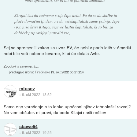
more spremeniti, ker bi bil to politični samomor.
Skrajni čas da začnemo svoje čipe delat. Pa da se da službe in
plače domačim ljudem, ne da velekapitalisti samo polnijo žepe
(p.s. niso krivi Kitajci, temveč lastni kapitalisti, ki so bili za
dobiček pripravljeni narediti vse)
Sej so spremenili zakon za uvoz EV, öe nebi v parih letih v Ameriki
nebi bilo veö nobene tovarne, ki bi üe delala Avte.
Zgodovina sprememb…
predlagalo izbris:
FireSnake
(
9. okt 2022 ob 21:28
)
mtosev
::
9. okt 2022, 18:52
Samo eno vprašanje a to lahko upočasni njihov tehnološki razvoj?
Ne vem občutek mi pravi, da bodo Kitajci našli rešitev
sbawe64
::
9. okt 2022, 19:25