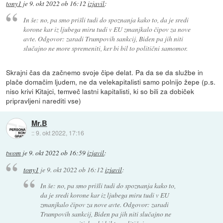
tony1
je
9. okt 2022 ob 16:12
izjavil
:
In še: no, pa smo prišli tudi do spoznanja kako to, da je sredi
korone kar iz ljubega miru tudi v EU zmanjkalo čipov za nove
avte. Odgovor: zaradi Trumpovih sankcij, Biden pa jih niti
slučajno ne more spremeniti, ker bi bil to politični samomor.
Skrajni čas da začnemo svoje čipe delat. Pa da se da službe in
plače domačim ljudem, ne da velekapitalisti samo polnijo žepe (p.s.
niso krivi Kitajci, temveč lastni kapitalisti, ki so bili za dobiček
pripravljeni narediti vse)
Mr.B
::
9. okt 2022, 17:16
twom
je
9. okt 2022 ob 16:59
izjavil
:
tony1
je
9. okt 2022 ob 16:12
izjavil
:
In še: no, pa smo prišli tudi do spoznanja kako to,
da je sredi korone kar iz ljubega miru tudi v EU
zmanjkalo čipov za nove avte. Odgovor: zaradi
Trumpovih sankcij, Biden pa jih niti slučajno ne