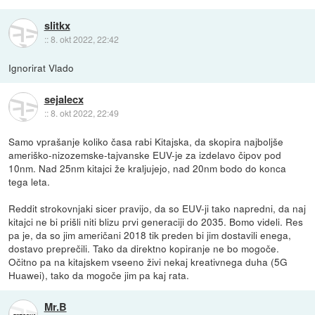
slitkx
::
8. okt 2022, 22:42
Ignorirat Vlado
sejalecx
::
8. okt 2022, 22:49
Samo vprašanje koliko časa rabi Kitajska, da skopira najboljše
ameriško-nizozemske-tajvanske EUV-je za izdelavo čipov pod
10nm. Nad 25nm kitajci že kraljujejo, nad 20nm bodo do konca
tega leta.
Reddit strokovnjaki sicer pravijo, da so EUV-ji tako napredni, da naj
kitajci ne bi prišli niti blizu prvi generaciji do 2035. Bomo videli. Res
pa je, da so jim američani 2018 tik preden bi jim dostavili enega,
dostavo preprečili. Tako da direktno kopiranje ne bo mogoče.
Očitno pa na kitajskem vseeno živi nekaj kreativnega duha (5G
Huawei), tako da mogoče jim pa kaj rata.
Mr.B