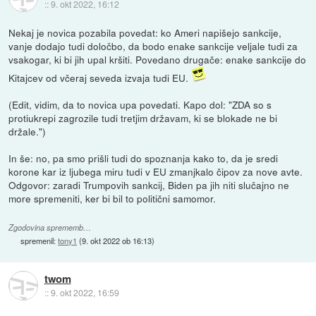
::
9. okt 2022, 16:12
Nekaj je novica pozabila povedat: ko Ameri napišejo sankcije,
vanje dodajo tudi določbo, da bodo enake sankcije veljale tudi za
vsakogar, ki bi jih upal kršiti. Povedano drugače: enake sankcije do
Kitajcev od včeraj seveda izvaja tudi EU.
(Edit, vidim, da to novica upa povedati. Kapo dol: "ZDA so s
protiukrepi zagrozile tudi tretjim državam, ki se blokade ne bi
držale.")
In še: no, pa smo prišli tudi do spoznanja kako to, da je sredi
korone kar iz ljubega miru tudi v EU zmanjkalo čipov za nove avte.
Odgovor: zaradi Trumpovih sankcij, Biden pa jih niti slučajno ne
more spremeniti, ker bi bil to politični samomor.
Zgodovina sprememb…
spremenil:
tony1
(
9. okt 2022 ob 16:13
)
twom
::
9. okt 2022, 16:59