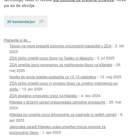
pa so še strožje.
30 komentarjev
Preberite si še…
Tajvan ne more preseliti polovice proizvodnih kapacitet v ZDA
::
2. okt
2025
ZDA želijo omejiti izvoz čipov na Tajsko in Malezijo
::
5. jul 2025
ZDA omejila izvoz programov za načrtovanje čipov na Kitajsko
::
29.
maj 2025
Nvidia bo svoje izdelke podražila za 10-15 odstotkov
::
13. maj 2025
ZDA želijo omejiti izvoz in prodajo čipov za umetno inteligenco po
svetu
::
13. jan 2025
ZDA dodatno omejujejo izvoz na Kitajsko
::
4. dec 2024
Kitajska v državni upravi prepovedala zahodne procesorje
::
26. mar
2024
Kitajska bo omejila izvoz tehnologije za magnete iz redkih zemelj
::
6.
apr 2023
Japonska zaradi Kitajske uvaja omejitve izvoza opreme za
proizvodnjo čipov
::
1. apr 2023