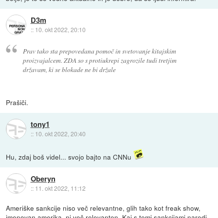
D3m
::
10. okt 2022, 20:10
Prav tako sta prepovedana pomoč in svetovanje kitajskim
proizvajalcem. ZDA so s protiukrepi zagrozile tudi tretjim
državam, ki se blokade ne bi držale
Prašiči.
tony1
::
10. okt 2022, 20:40
Hu, zdaj boš videl... svojo bajto na CNNu
Oberyn
::
11. okt 2022, 11:12
Ameriške sankcije niso več relevantne, glih tako kot freak show,
imenovan amerika, ni več relevanten. Kaj s temi sankcijami naredi