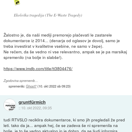
Ekološka tragedija (The E-Waste Tragedy)
Žalostno je, da naši mediji premorejo plačevati le zastarele
dokumentarce iz 2014... (denarja od oglasov je dovolj, samo je
treba investirat v kvalitetne vsebine, ne samo v žepe).
Ne rečem, da še vedno ni vse relevantno, ampak se je pa marsikaj
spremenilo (na bolje in slabše!).
https://www.imdb.com/title/tt3804476/
Zgodovina sprememb…
spremenilo:
Ghost7
(
10. okt 2022 ob 09:23
)
gruntfürmich
::
10. okt 2022, 09:35
tudi RTVSLO reciklira dokumentarce, ki smo jih pregledali že pred
leti. tako da ja... ampak hej, če se zadeva še ni spremenila na
bolje, je to še vedno aktualno in je dobro, da se ljudi informira.