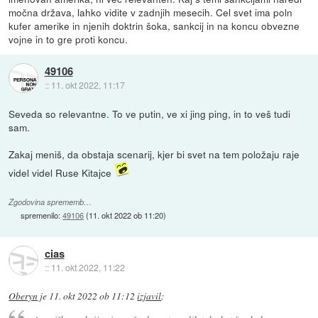
močna država, lahko vidite v zadnjih mesecih. Cel svet ima poln
kufer amerike in njenih doktrin šoka, sankcij in na koncu obvezne
vojne in to gre proti koncu.
49106
::
11. okt 2022, 11:17
Seveda so relevantne. To ve putin, ve xi jing ping, in to veš tudi
sam.
Zakaj meniš, da obstaja scenarij, kjer bi svet na tem položaju raje
videl videl Ruse Kitajce
Zgodovina sprememb…
spremenilo:
49106
(
11. okt 2022 ob 11:20
)
cias
::
11. okt 2022, 11:22
Oberyn
je
11. okt 2022 ob 11:12
izjavil
: