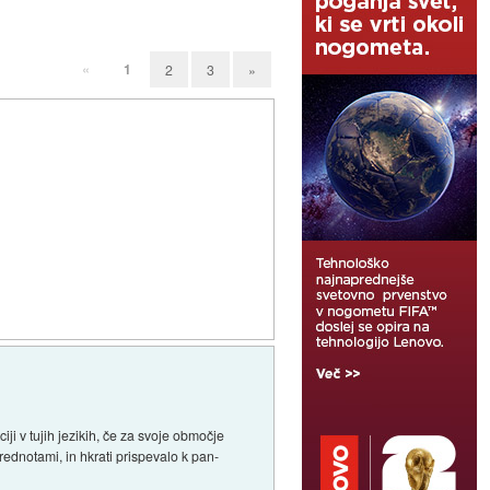
«
1
2
3
»
ji v tujih jezikih, če za svoje območje
vrednotami, in hkrati prispevalo k pan-