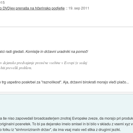
015
ojo DVDjev prenaša na hčerinsko podjetje
::
19. sep 2011
lci radi gledali.
Komisije in državni uradniki na pomoč!
ov dejansko predvajanje pretočne vsebine v Evropi že sedaj
biti prevelik problem.
že trg uspešno poskrbel za "raznolikost". Aja, državni birokrati morajo vleči plačo...
da še niso zapovedali broadcasterjem znotraj Evropske zveze, da morajo pri produkci
 originalni posnetek. To bi pa dejansko imelo smisel in bi bilo v skladu z vsemi xyz 
folku iz "sinhroniziranih držav", da ima vsaj malo več stika z drugimi jeziki.