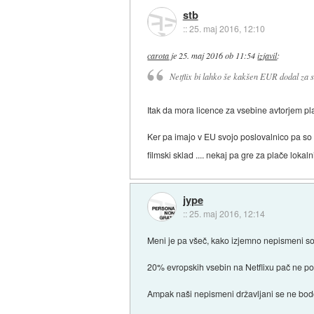
stb
::
25. maj 2016, 12:10
carota
je
25. maj 2016 ob 11:54
izjavil
:
Netflix bi lahko še kakšen EUR dodal za sl
Itak da mora licence za vsebine avtorjem pl
Ker pa imajo v EU svojo poslovalnico pa so 
filmski sklad .... nekaj pa gre za plače loka
jype
::
25. maj 2016, 12:14
Meni je pa všeč, kako izjemno nepismeni so p
20% evropskih vsebin na Netflixu pač ne pom
Ampak naši nepismeni državljani se ne bodo 