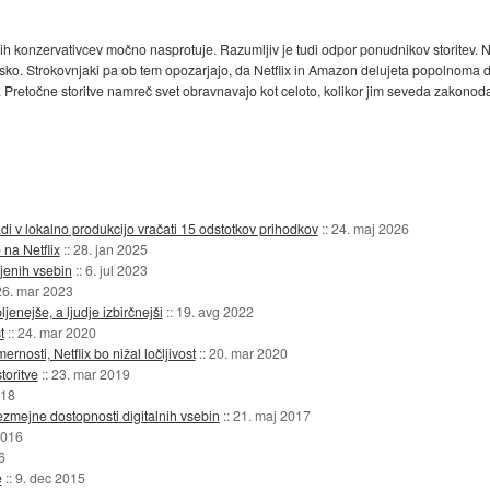
h konzervativcev močno nasprotuje. Razumljiv je tudi odpor ponudnikov storitev. Netfl
opsko. Strokovnjaki pa ob tem opozarjajo, da Netflix in Amazon delujeta popolnoma dr
. Pretočne storitve namreč svet obravnavajo kot celoto, kolikor jim seveda zakonoda
di v lokalno produkcijo vračati 15 odstotkov prihodkov
::
24. maj 2026
 na Netflix
::
28. jan 2025
jenih vsebin
::
6. jul 2023
26. mar 2023
ljenejše, a ljudje izbirčnejši
::
19. avg 2022
t
::
24. mar 2020
nosti, Netflix bo nižal ločljivost
::
20. mar 2020
toritve
::
23. mar 2019
018
ezmejne dostopnosti digitalnih vsebin
::
21. maj 2017
2016
6
e
::
9. dec 2015