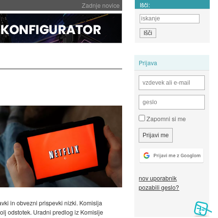
Išči:
Zadnje novice
Prijava
Zapomni si me
nov uporabnik
pozabili geslo?
vki in obvezni prispevki nizki. Komisija
olj odstotek. Uradni predlog iz Komisije