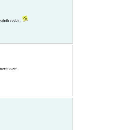
kalnih vsebin.
pevki nizki.