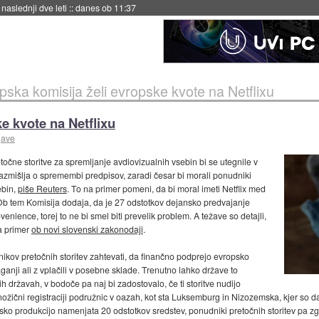
hitela Japonsko
::
danes ob 11:37
pska komisija želi evropske kvote na Netflixu
e kvote na Netflixu
jave
očne storitve za spremljanje avdiovizualnih vsebin bi se utegnile v
a razmišlja o spremembi predpisov, zaradi česar bi morali ponudniki
ebin,
piše Reuters
. To na primer pomeni, da bi moral imeti Netflix med
 Ob tem Komisija dodaja, da je 27 odstotkov dejansko predvajanje
nience, torej to ne bi smel biti prevelik problem. A težave so detajli,
a primer
ob novi slovenski zakonodaji
.
nikov pretočnih storitev zahtevati, da finančno podprejo evropsko
aganji ali z vplačili v posebne sklade. Trenutno lahko države to
ih državah, v bodoče pa naj bi zadostovalo, če ti storitve nudijo
nožični registraciji podružnic v oazah, kot sta Luksemburg in Nizozemska, kjer so da
psko produkcijo namenjata 20 odstotkov sredstev, ponudniki pretočnih storitev pa zg