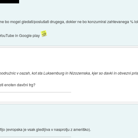
 ne bo mogel gledati/poslušati drugega, dokler ne bo konzumiral zahtevanega % lo
a YouTube in Google play
ji podružnic v oazah, kot sta Luksemburg in Nizozemska, kjer so davki in obvezni pris
meti enoten davčni trg?
ijo (evropska je vsak gledljiva v nasprotju z ameriško).