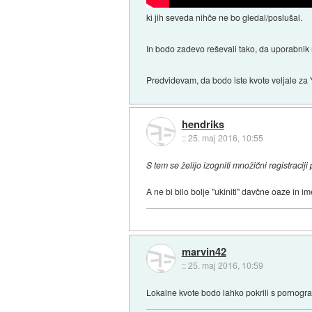
ki jih seveda nihče ne bo gledal/poslušal.
In bodo zadevo reševali tako, da uporabnik
Predvidevam, da bodo iste kvote veljale z
hendriks
::
25. maj 2016, 10:55
S tem se želijo izogniti množični registraci
A ne bi bilo bolje "ukiniti" davčne oaze in i
marvin42
::
25. maj 2016, 10:59
Lokalne kvote bodo lahko pokrili s pornograf