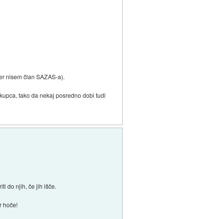
 ker nisem član SAZAS-a).
 kupca, tako da nekaj posredno dobi tudi
 do njih, če jih išče.
r hoče!