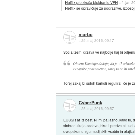
Netflix preizkuša blokiranje VPN
::
4. jan 2
Netflix se opravičuje za podražitve, izpos
morbo
::
25. maj 2016, 09:17
Socializem: država ve najbolje kaj bi odjema
Ob tem Komisija dodaja, da je 27 odstotk
evropske provenience, torej to ne bi smel 
Torej zakaj bi sploh karkoli reguliral, če je 
CyberPunk
::
25. maj 2016, 09:57
EUSSR at its best. Ni mi pa jasno, kako to, 
sinhronizirajo zadevo, hkrati predvajati tudi
evropskemu trgu medijskih vsebin in olajšalo 