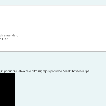
auch anwenden;
h tun."
 jih ponudniki lahko zelo hitro izigrajo s ponudbo "lokalnih" vsebin tipa: