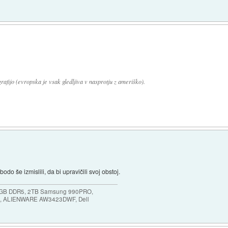
afijo (evropska je vsak gledljiva v nasprotju z ameriško).
 bodo še izmislili, da bi upravičili svoj obstoj.
64GB DDR5, 2TB Samsung 990PRO,
, ALIENWARE AW3423DWF, Dell