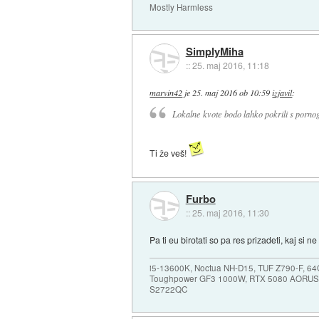
Mostly Harmless
SimplyMiha
::
25. maj 2016, 11:18
marvin42
je
25. maj 2016 ob 10:59
izjavil
:
Lokalne kvote bodo lahko pokrili s pornogr
Ti že veš!
Furbo
::
25. maj 2016, 11:30
Pa ti eu birotati so pa res prizadeti, kaj si ne
i5-13600K, Noctua NH-D15, TUF Z790-F, 
Toughpower GF3 1000W, RTX 5080 AORUS
S2722QC