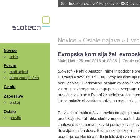
Tajvan in Južna Koreja po izvozu prvikrat pre
Novice
»
Ostale najave
»
Evro
Novice
Evropska komisija želi evropsk
arhiv
Matej Huš
::
25. maj 2016
ob 08:36
Ostale na
Forum
Slo-Tech
- Netflix, Amazon Prime in podobne pret
mali oglasi
EU znajti v težki situaciji, saj Evropska komisij
teme zadnjih 24h
ponujati vsaj 20 odstotkov lokalnih evropskih vs
Članki
vsemi filmi v svojem katalogu petino evropskih.
pretočne vsebine v Evropi že sedaj evropske prove
Zaposlitve
kot se pokaže ob vsakem poizkusu regulacije, n
brskaj
Ostalo
Prav tako bi imele države pravico od tujih ponud
pravila
produkcijo, kar bi lahko storili z neposrednimi vl
zahtevajo le od ponudnikov, ki poslujejo v njihov
državljanom teh držav. S tem se želijo izogniti m
poudarja, da klasična radio in televizija za evro