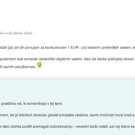
ovenski filmski sklad ...
ačati (jaz jim jih ponujam za konkurenčen 1 EUR / uro lokalnih umetniških vsebin,
podvrženi tudi evropski obdavčitvi digtalnih vsebin, tako da davke plačujejo državi
lnih javnih uslužbencev
raktično vsi, ki komentirajo v tej temi.
eni, da je kdorkoli obvezan gledat evropske vsebine, samo možnost mora imeti priti
tako zlahka pustili premagat izobraževanju - nevedni bodo ostali, pa naj stane ka