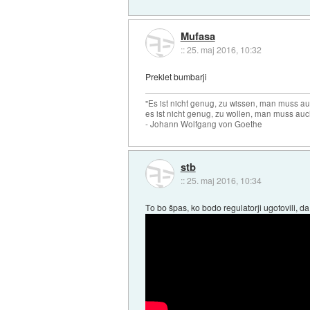
Mufasa
::
25. maj 2016, 10:32
Preklet bumbarji
"Es ist nicht genug, zu wissen, man muss 
es ist nicht genug, zu wollen, man muss auc
- Johann Wolfgang von Goethe
stb
::
25. maj 2016, 10:34
To bo špas, ko bodo regulatorji ugotovili, da