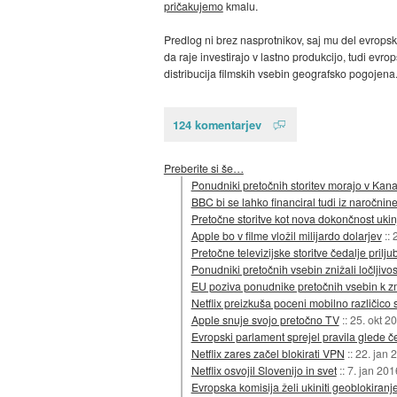
pričakujemo
kmalu.
Predlog ni brez nasprotnikov, saj mu del evropski
da raje investirajo v lastno produkcijo, tudi evr
distribucija filmskih vsebin geografsko pogojena
124 komentarjev
Preberite si še…
Ponudniki pretočnih storitev morajo v Kana
BBC bi se lahko financiral tudi iz naročnine
Pretočne storitve kot nova dokončnost ukin
Apple bo v filme vložil milijardo dolarjev
::
Pretočne televizijske storitve čedalje priljub
Ponudniki pretočnih vsebin znižali ločljivos
EU poziva ponudnike pretočnih vsebin k zmer
Netflix preizkuša poceni mobilno različico s
Apple snuje svojo pretočno TV
::
25. okt 2
Evropski parlament sprejel pravila glede č
Netflix zares začel blokirati VPN
::
22. jan 
Netflix osvojil Slovenijo in svet
::
7. jan 201
Evropska komisija želi ukiniti geoblokiranj