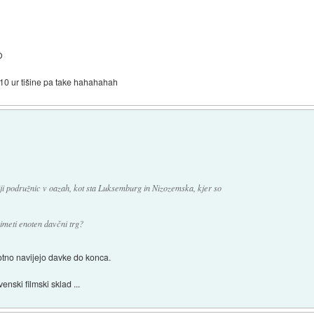
O
 10 ur tišine pa take hahahahah
ciji podružnic v oazah, kot sta Luksemburg in Nizozemska, kjer so
 imeti enoten davčni trg?
tno navijejo davke do konca.
nski filmski sklad ...