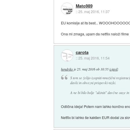
Mato989
::
25. maj 2016, 11:37
EU komisije at its best... WOOOHOOOOO
Ona mi zmaga, upam da netflix naloži filme
carota
::
25. maj 2016, 11:54
hendriks
je
25. maj 2016 ob 10:55
izjavil
:
S tem se želijo izogniti množični registra
davki in obvezni prispevki nizki.
A ne bi bilo bolje "ukiniti" davčne oaze in
Odlična ideja! Potem nam lahko končno eno
Netflix bi lahko še kakšen EUR dodal za slove