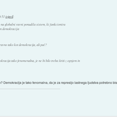
0:51
izjavil
:
a na globalni ravni ponudila sistem, ki funkcionira
in demokracija
ravno tako kot demokracija, ali pač?
kracija tako fenomenalna, je ne bi bilo treba širiti z ognjem in
Demokracija je tako fenomalna, da je za represijo lastnega ljudstva potrebno bi