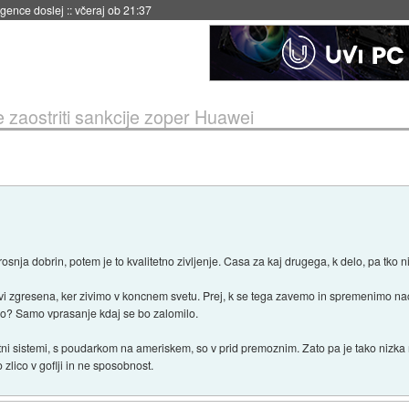
 umetne inteligence
::
včeraj ob 21:23
e zaostriti sankcije zoper Huawei
rosnja dobrin, potem je to kvalitetno zivljenje. Casa za kaj drugega, k delo, pa tko n
vi zgresena, ker zivimo v koncnem svetu. Prej, k se tega zavemo in spremenimo na
jeno? Samo vprasanje kdaj se bo zalomilo.
utni sistemi, s poudarkom na ameriskem, so v prid premoznim. Zato pa je tako nizka
o zlico v goflji in ne sposobnost.