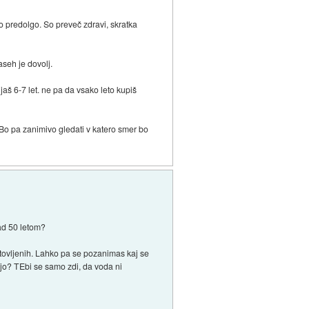
jo predolgo. So preveč zdravi, skratka
aseh je dovolj.
jaš 6-7 let. ne pa da vsako leto kupiš
Bo pa zanimivo gledati v katero smer bo
nad 50 letom?
agotovljenih. Lahko pa se pozanimas kaj se
cijo? TEbi se samo zdi, da voda ni