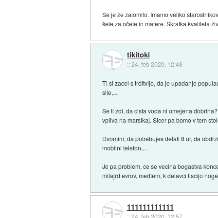
Se je že zalomilo. Imamo veliko starostnikov, 
šele za očete in matere. Skratka kvaliteta ži
tikitoki
::
24. feb 2020, 12:48
Ti si zacel s trditvijo, da je upadanje popu
sile,...
Se ti zdi, da cista voda ni omejena dobrin
vpliva na marsikaj. Sicer pa bomo v tem stole
Dvomim, da potrebujes delati 8 ur, da obdrzis
mobilni telefon,...
Je pa problem, ce se vecina bogastva koncen
milajrd evrov, medtem, k delavci tiscijo noge
111111111111
::
24. feb 2020, 12:57