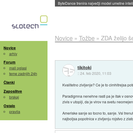
Spletne strani začele streči oglase za agente
Novice
»
Tožbe
»
ZDA želijo š
Novice
arhiv
Forum
tikitoki
mali oglasi
::
24. feb 2020, 11:03
teme zadnjih 24h
Članki
Kvalitetno zivljenje? Ce je to cimhitrejsa pot
Zaposlitve
Paradigmna nenehne rasti pa je itak v osno
brskaj
zivis v utopiji, da je virov na svetu neome
Ostalo
pravila
Ameriske sanje so tocno to, sanje. Vsi tren
najboljsa popotnica v zivljenju rojstvo z zlat