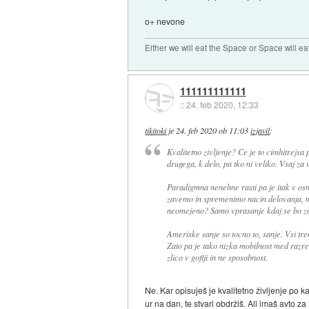
o+ nevone
Either we will eat the Space or Space will ea
111111111111
::
24. feb 2020, 12:33
tikitoki
je
24. feb 2020 ob 11:03
izjavil
:
Kvalitetno zivljenje? Ce je to cimhitrejsa 
drugega, k delo, pa tko ni veliko. Vsaj za 
Paradigmna nenehne rasti pa je itak v osn
zavemo in spremenimo nacin delovanja, man
neomejeno? Samo vprasanje kdaj se bo za
Ameriske sanje so tocno to, sanje. Vsi tr
Zato pa je tako nizka mobilnost med razred
zlico v goflji in ne sposobnost.
Ne. Kar opisuješ je kvalitetno življenje po 
ur na dan, te stvari obdržiš. Ali imaš avto za 1