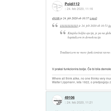
Poldi112
::
24. feb 2020, 11:16
49106
je
24. feb 2020 ob 10:57
izjavil
:
111111111111
je
24. feb 2020 ob 10:51
iz
Kitajska boljša opcija, je pa na glo
kapitalizem in demokracija
Totalitarizem ne more funkcionirat ravno 
V praksi funkcionira bolje. Če bi bila demokr
Where all think alike, no one thinks very mu
Walter Lippmann, leta 1922, o predpogoju 
49106
::
24. feb 2020, 11:21