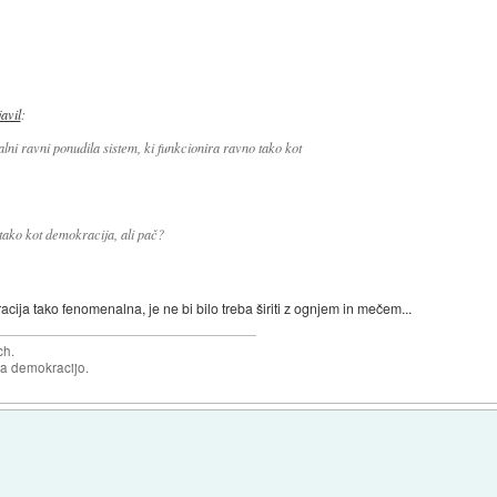
javil
:
balni ravni ponudila sistem, ki funkcionira ravno tako kot
tako kot demokracija, ali pač?
acija tako fenomenalna, je ne bi bilo treba širiti z ognjem in mečem...
ch.
za demokracijo.