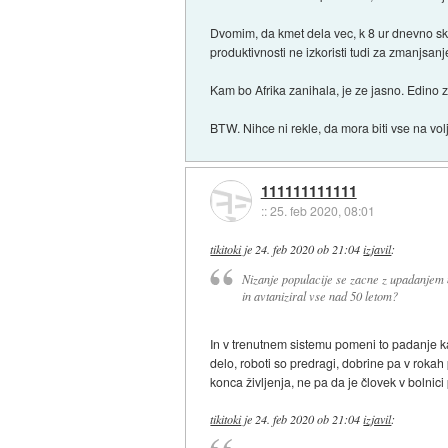
Dvomim, da kmet dela vec, k 8 ur dnevno skoz
produktivnosti ne izkoristi tudi za zmanjs
Kam bo Afrika zanihala, je ze jasno. Edino 
BTW. Nihce ni rekle, da mora biti vse na volj
111111111111
::
25. feb 2020, 08:01
tikitoki
je
24. feb 2020 ob 21:04
izjavil
:
Nizanje populacije se zacne z upadanjem 
in avtaniziral vse nad 50 letom?
In v trenutnem sistemu pomeni to padanje kak
delo, roboti so predragi, dobrine pa v roka
konca življenja, ne pa da je človek v bolnic
tikitoki
je
24. feb 2020 ob 21:04
izjavil
: