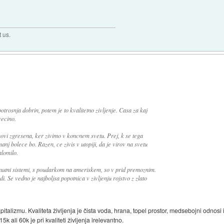
t us.
potrosnja dobrin, potem je to kvalitetno zivljenje. Casa za kaj
vecino.
ovi zgresena, ker zivimo v koncnem svetu. Prej, k se tega
j bolece bo. Razen, ce zivis v utopiji, da je virov na svetu
lomilo.
enutni sistemi, s poudarkom na ameriskem, so v prid premoznim.
i. Se vedno je najboljsa popotnica v zivljenju rojstvo z zlato
kapitalizmu. Kvaliteta življenja je čista voda, hrana, topel prostor, medsebojni odno
5k ali 60k je pri kvaliteti življenja irelevantno.