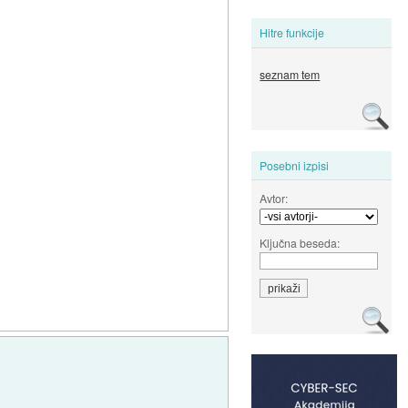
Hitre funkcije
seznam tem
Posebni izpisi
Avtor:
Ključna beseda: