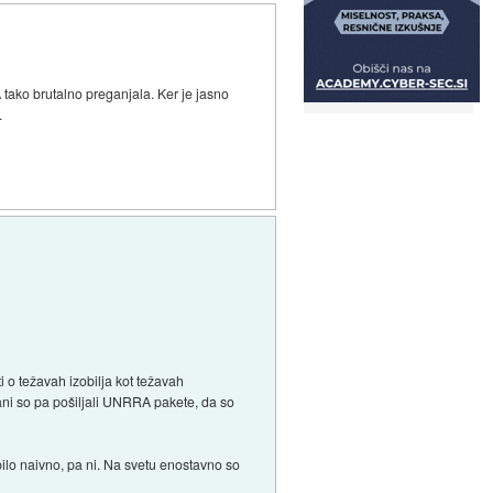
A tako brutalno preganjala. Ker je jasno
.
i o težavah izobilja kot težavah
ani so pa pošiljali UNRRA pakete, da so
bilo naivno, pa ni. Na svetu enostavno so