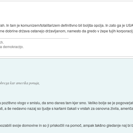
h. In tam je komunizem/totalitarizem definitivno bil boljša opcija. In zato ga je US
avne dobrine država ostanejo državljanom, namesto da gredo v žepe tujih korporacij
ch.
za demokracijo.
dobrega kar amerika ponuja,
 pozitivno vlogo v smislu, da smo danes tam kjer smo. Veliko bolje se je pogovarjat
, a še nedavno nazaj so ljudje s kartami čakali v vrstah za osnovna živila, američ
 pozabili svoje domovine in so ji priskočili na pomoč, ampak takšno gledanje naj bi 