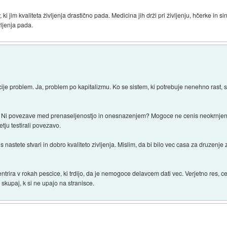
ki jim kvaliteta življenja drastično pada. Medicina jih drži pri življenju, hčerke in s
vljenja pada.
lacije problem. Ja, problem po kapitalizmu. Ko se sistem, ki potrebuje nenehno rast, 
a? Ni povezave med prenaseljenostjo in onesnazenjem? Mogoce ne cenis neokrnjene 
tju testirali povezavo.
 nastete stvari in dobro kvaliteto zivljenja. Mislim, da bi bilo vec casa za druzenje 
trira v rokah pescice, ki trdijo, da je nemogoce delavcem dati vec. Verjetno res, c
 skupaj, k si ne upajo na stranisce.