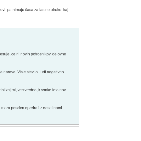
inovi, pa nimajo časa za lastne otroke, kaj
sesuje, ce ni novih potrosnikov, delovne
narave. Visje stevilo ljudi negativno
z bliznjimi, vec vredno, k vsako leto nov
e mora pescica operirati z desetinami