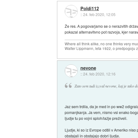
Poldi112
::
24. feb 2020, 12:05
Že res. A pogovarjamo se o nerazvitih država
pokazal alternavitvno pot razvoja, kjer nar
Where all think alike, no one thinks very mu
Walter Lippmann, leta 1922, o predpogoju 
nevone
::
24. feb 2020, 12:16
Zato sem tudi izzval nevone, kaj je tako 
Jaz sem trdila, da je med in po ww2 odigrala
pomanjkanja. Ja vem, nismo vsi enako bogati
ljudje tu po vojni sploh/lažje preživeli.
Ljudje, ki so iz Evrope odšli v Ameriko niso
obstajali in obstajajo dobri ljudje.