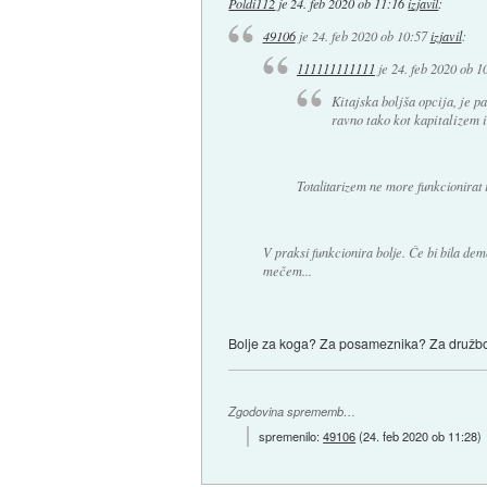
Poldi112
je
24. feb 2020 ob 11:16
izjavil
:
49106
je
24. feb 2020 ob 10:57
izjavil
:
111111111111
je
24. feb 2020 ob 1
Kitajska boljša opcija, je p
ravno tako kot kapitalizem 
Totalitarizem ne more funkcionirat 
V praksi funkcionira bolje. Če bi bila demo
mečem...
Bolje za koga? Za posameznika? Za družbo? 
Zgodovina sprememb…
spremenilo:
49106
(
24. feb 2020 ob 11:28
)