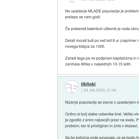
Ne upadanje MLADE populacije je problem. Tak
prelepo se nam godi.
Če prebereš katerikoli učbenik je voda obnov
Delati moraš tudi po več kot 8 ur (naprimer 
novega kitajca za 100€.
Zaradi tega pa ne podpiram kapitalizma in 
zanihala Afrika v naseldnjih 10-15 letih.
tikitoki
::
24. feb 2020, 21:04
Nizanje populacije se zacne z upadanjem ml
Ocitno si bolj slabe ucbenike bral. Veliko vi
je zgodilo z enim najvecjih jezer na svetu. 
problem, ker si priviligiran in zivis v draza
Se bo kolicina vode povecala, ce se bodo lj