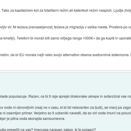
o za kapitalizem kot za totalitarni režim ali katerikoli režim nasploh. Ljudje živi
ljiv vir. Ni težava prenaseljenost, težava je migracija v velika mesta. Prostora po v
na kmetiji). Telefoni bi morali biti samo vičjega ranga 1000€+ da ga kupiš in uporabl
mislim, da bi EU morala najti neko svojo alternativo obema svetovnima sistemoma. 
ade populacuje. Razen, ce bi ti raje sprejel drakonske ukrepe in avtaniziral vse 
rov vode ni obnovljivih (vsaj ne v casu, ki bi bil relevanten za ljudi), se manj pa z
Pa ni osamljen primer. Verjetno so ti ucbeniki navedli, da so viri vode imuni na polu
vi, kjer je pitna voda skorajda samoumevna.
udje preselili na vas? imenujes naraven zakon, ki to pojasni?