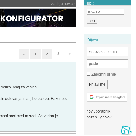
Išči:
Zadnje novice
Prijava
3
»
«
1
2
Zapomni si me
i veliko. Vsaj za vecino.
cin delovanja, manj bolece bo. Razen, ce
nov uporabnik
 mobilnost med razredi. Se vedno je
pozabili geslo?