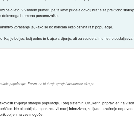
i celo leto. V vsakem primeru pa ta kmet pridela dovolj hrane za prakticno stotinjo 
anje delovnega bremena posameznika.
zanimivo vprasanje je, kako se bo koncala eksplozivna rast populacije.
o. Kaj je boljse, bolj polno in krajse zivljenje, ali pa vec dela in umetno podaljsev
mlade populacuje. Razen, ce bi ti raje sprejel drakonske ukrepe
ovosti življenja starejše populacije. Torej sistem ni OK, ker ni pripravljen na viso
h peščice. Ne bi pobijal, ampak zdravil manj intenzivno, ko ljudem začnejo odpovedo
i priklopljen na vse mogoče.