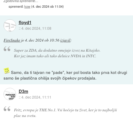
Zgodovina sprememb…
spremenil:
kow
(
4. dec 2024 ob 11:04
)
floyd1
::
4. dec 2024, 11:08
FireSnake
je
4. dec 2024 ob 10:56
izjavil
:
Super za ZDA, da dodatno omejuje izvoz na Kitajsko.
Ker jaz imam tako ali tako delnice NVDA in INTC.
Samo, da ti tajvan ne "pade", ker pol bosta tako prva kot drugi
samo še plastična ohišja svojih čipekov prodajala.
D3m
::
4. dec 2024, 11:11
Fritz, evropa je THE No.1. Vsi hočejo tu živet, ker je to najboljši
plac na svetu.