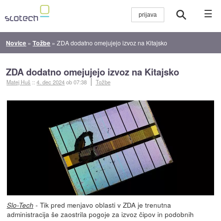
☰
Novice
»
Tožbe
»
ZDA dodatno omejujejo izvoz na Kitajsko
ZDA dodatno omejujejo izvoz na Kitajsko
Matej Huš
::
4. dec 2024
ob 07:38
Tožbe
- Tik pred menjavo oblasti v ZDA je trenutna
Slo-Tech
administracija še zaostrila pogoje za izvoz čipov in podobnih