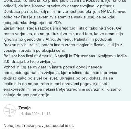
odlocili, da ima Kosovo pravico do osamostvojitve, v primeru
Donbasa pa ne, ker cilj ni mir in varnost pod okriljem NATA, temvec
obkolitev Rusije z raketnimi sistemi za vsak slucaj, ce se kdaj
gospodarsko dvignejo nad ZDA.
Zaradi tega istega razloga jim grejo tudi Kitajci tako na zivce. Ce
resno verjames, da se gre tukaj za mir, med tem, ko ze desetletja
ignoriramo genocide v Afriki, Jemenu, Palestini in podobnih
"nezanimivih krajih", potem imam vreco magicnih fizolov, ki ti jih z
veseljem prodam po akcijski ceni.
Bolj kot bos lizal rit Ameriki, Nemciji in Zdruzenemu Kraljestvu Indije
2.0, drazje bo tvoje zivljenje.
Vzhod in jug se dvigata in imata pocasi dovolj nasega
narcisoidnega nacina zivljenja, kjer mislimo, da imamo pravico
diktirati kako bo zivel cel svet. Ukrajina bo prvi dokaz, da se
motimo in da se bo treba s temi drzavami pogovarjati kot z
enakovrednimi ne pa nekimi tretjerazrednimi sovrazniki, ki samo
cakajo da nas podjarmijo.
Zmajc
::
4. dec 2024, 14:13
Nehaj brat ruske pravljice, useful idiot.