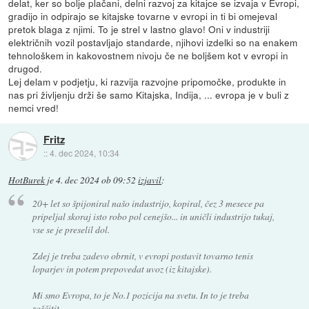
delat, ker so bolje plačani, delni razvoj za kitajce se izvaja v Evropi,
gradijo in odpirajo se kitajske tovarne v evropi in ti bi omejeval
pretok blaga z njimi. To je strel v lastno glavo! Oni v industriji
električnih vozil postavljajo standarde, njihovi izdelki so na enakem
tehnološkem in kakovostnem nivoju če ne boljšem kot v evropi in
drugod.
Lej delam v podjetju, ki razvija razvojne pripomočke, produkte in
nas pri življenju drži še samo Kitajska, Indija, ... evropa je v buli z
nemci vred!
Fritz
::
4. dec 2024, 10:34
HotBurek
je
4. dec 2024 ob 09:52
izjavil
:
20+ let so špijoniral našo industrijo, kopiral, čez 3 mesece pa
pripeljal skoraj isto robo pol cenejšo... in uničli industrijo tukaj,
vse se je preselil dol.
Zdej je treba zadevo obrnit, v evropi postavit tovarno tenis
loparjev in potem prepovedat uvoz (iz kitajske).
Mi smo Evropa, to je No.1 pozicija na svetu. In to je treba
zaščitit.