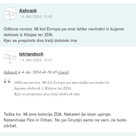
Ashrack
::
4. dec 2024, 10:45
Odlicna novica. Mi kot Evropa pa smo lahko nevtralni in kujemo
dobicek iz Kitajse ter ZDA.
Kjer se prepirata dva tretji dobicek ima
tetriandoch
::
4. dec 2024, 10:47
Ashrack
je
4. dec 2024 ob 10:45
izjavil
:
Odlicna novica. Mi kot Evropa pa smo lahko nevtralni in
kujemo dobicek iz Kitajse ter ZDA.
Kjer se prepirata dva tretji dobicek ima
Težka bo. Mi smo kolonija ZDA. Nekateri še sicer upirajo.
Natančneje Fico in Orban. No pa Gruzijci samo ne vem, če bodo
zdržali.