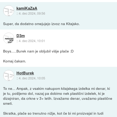
kamiKaZaA
::
4. dec 2024, 09:56
Super, da dodatno omejujejo izvoz na Kitajsko.
D3m
::
4. dec 2024, 10:01
Boys.....Burek nam je obljubil višje plače :D
Komaj čakam.
HotBurek
::
4. dec 2024, 10:05
To ne... Ampak, z vsakim nakupom kitajskega izdelka mi denar, ki
je tu, pošljemo dol, nazaj pa dobimo nek plastični izdelek, ki je
dizajniran, da crkne v 3+ letih. Izvažamo denar, uvažamo plastične
smeti.
Skratka, plače so trenutno nižje, kot če bi mi proizvajal in tudi