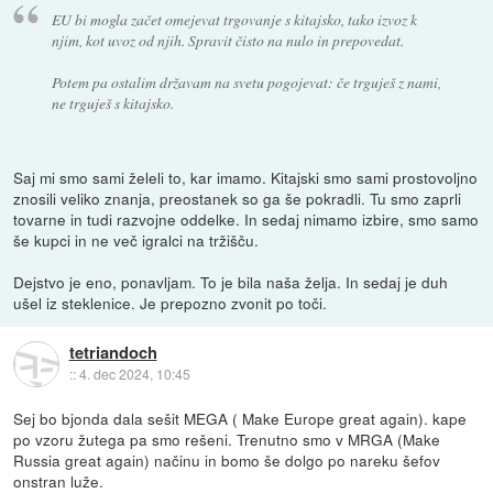
EU bi mogla začet omejevat trgovanje s kitajsko, tako izvoz k
njim, kot uvoz od njih. Spravit čisto na nulo in prepovedat.
Potem pa ostalim državam na svetu pogojevat: če trguješ z nami,
ne trguješ s kitajsko.
Saj mi smo sami želeli to, kar imamo. Kitajski smo sami prostovoljno
znosili veliko znanja, preostanek so ga še pokradli. Tu smo zaprli
tovarne in tudi razvojne oddelke. In sedaj nimamo izbire, smo samo
še kupci in ne več igralci na tržišču.
Dejstvo je eno, ponavljam. To je bila naša želja. In sedaj je duh
ušel iz steklenice. Je prepozno zvonit po toči.
tetriandoch
::
4. dec 2024, 10:45
Sej bo bjonda dala sešit MEGA ( Make Europe great again). kape
po vzoru žutega pa smo rešeni. Trenutno smo v MRGA (Make
Russia great again) načinu in bomo še dolgo po nareku šefov
onstran luže.