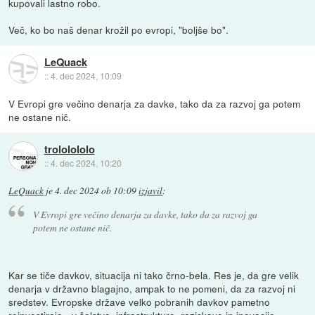
kupovali lastno robo.
Več, ko bo naš denar krožil po evropi, "boljše bo".
LeQuack
::
4. dec 2024, 10:09
V Evropi gre večino denarja za davke, tako da za razvoj ga potem
ne ostane nič.
trololololo
::
4. dec 2024, 10:20
LeQuack
je
4. dec 2024 ob 10:09
izjavil
:
V Evropi gre večino denarja za davke, tako da za razvoj ga
potem ne ostane nič.
Kar se tiče davkov, situacija ni tako črno-bela. Res je, da gre velik
denarja v državno blagajno, ampak to ne pomeni, da za razvoj ni
sredstev. Evropske države velko pobranih davkov pametno
reinvestirajo - v šolstvo, infrastrukturo, raziskave in inovacije.