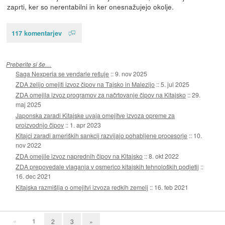
zaprti, ker so nerentabilni in ker onesnažujejo okolje.
117 komentarjev
Preberite si še…
Saga Nexperia se vendarle rešuje
::
9. nov 2025
ZDA želijo omejiti izvoz čipov na Tajsko in Malezijo
::
5. jul 2025
ZDA omejila izvoz programov za načrtovanje čipov na Kitajsko
::
29.
maj 2025
Japonska zaradi Kitajske uvaja omejitve izvoza opreme za
proizvodnjo čipov
::
1. apr 2023
Kitajci zaradi ameriških sankcij razvijajo pohabljene procesorje
::
10.
nov 2022
ZDA omejile izvoz naprednih čipov na Kitajsko
::
8. okt 2022
ZDA prepovedale vlaganja v osmerico kitajskih tehnoloških podjetij
::
16. dec 2021
Kitajska razmišlja o omejitvi izvoza redkih zemelj
::
16. feb 2021
«
1
2
3
»