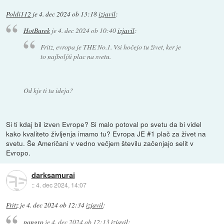
Poldi112
je
4. dec 2024 ob 13:18
izjavil
:
HotBurek
je
4. dec 2024 ob 10:40
izjavil
:
Fritz, evropa je THE No.1. Vsi hočejo tu živet, ker je
to najboljši plac na svetu.
Od kje ti ta ideja?
Si ti kdaj bil izven Evrope? Si malo potoval po svetu da bi videl
kako kvaliteto življenja imamo tu? Evropa JE #1 plač za živet na
svetu. Še Američani v vedno večjem številu začenjajo selit v
Evropo.
darksamurai
::
4. dec 2024, 14:07
Fritz
je
4. dec 2024 ob 12:34
izjavil
:
pangro
je
4. dec 2024 ob 12:13
izjavil
: