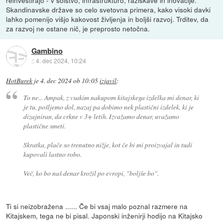
Skandinavske države so celo svetovna primera, kako visoki davki
lahko pomenijo višjo kakovost življenja in boljši razvoj. Trditev, da
za razvoj ne ostane nič, je preprosto netočna.
Gambino
::
4. dec 2024, 10:24
HotBurek
je
4. dec 2024 ob 10:05
izjavil
:
To ne... Ampak, z vsakim nakupom kitajskega izdelka mi denar, ki
je tu, pošljemo dol, nazaj pa dobimo nek plastični izdelek, ki je
dizajniran, da crkne v 3+ letih. Izvažamo denar, uvažamo
plastične smeti.
Skratka, plače so trenutno nižje, kot če bi mi proizvajal in tudi
kupovali lastno robo.
Več, ko bo naš denar krožil po evropi, "boljše bo".
Ti si neizobražena ...... Če bi vsaj malo poznal razmere na
Kitajskem, tega ne bi pisal. Japonski inženirji hodijo na Kitajsko