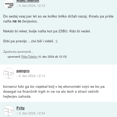
RdecTelefon
::
4. dec 2024, 12:12
Do sedaj vsaj par let so se koliko toliko držali nazaj. Kmalu pa pride
nafta
žerjavico.
na to
Nekdo bi rekel, bolje nafta kot pa 238U. Kdo bi vedel.
Srbi pa pravijo .. zivi bili i videli. :)
Zgodovina sprememb…
spremenil:
RdecTelefon
(
4. dec 2024 ob 12:15
)
pangro
::
4. dec 2024, 12:13
konsenz kdo ga bo najebal bolj v tej ekonomski vojni se bo pa
dosegal na finančnih trgih in ne na slo tech s strani večnih
hejterjev zahoda
Fritz
::
4. dec 2024, 12:34