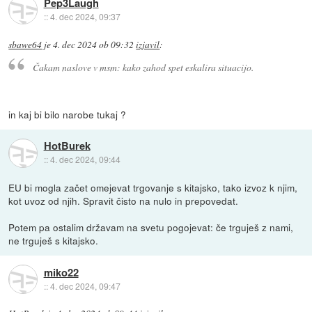
Pep3Laugh
::
4. dec 2024, 09:37
sbawe64
je
4. dec 2024 ob 09:32
izjavil
:
Čakam naslove v msm: kako zahod spet eskalira situacijo.
in kaj bi bilo narobe tukaj ?
HotBurek
::
4. dec 2024, 09:44
EU bi mogla začet omejevat trgovanje s kitajsko, tako izvoz k njim,
kot uvoz od njih. Spravit čisto na nulo in prepovedat.
Potem pa ostalim državam na svetu pogojevat: če trguješ z nami,
ne trguješ s kitajsko.
miko22
::
4. dec 2024, 09:47