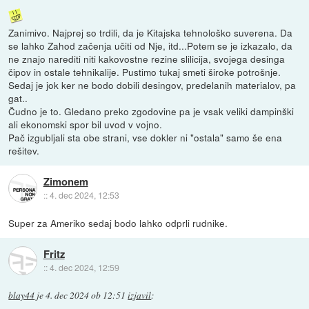
Zanimivo. Najprej so trdili, da je Kitajska tehnološko suverena. Da
se lahko Zahod začenja učiti od Nje, itd...Potem se je izkazalo, da
ne znajo narediti niti kakovostne rezine slilicija, svojega desinga
čipov in ostale tehnikalije. Pustimo tukaj smeti široke potrošnje.
Sedaj je jok ker ne bodo dobili desingov, predelanih materialov, pa
gat..
Čudno je to. Gledano preko zgodovine pa je vsak veliki dampinški
ali ekonomski spor bil uvod v vojno.
Pač izgubljali sta obe strani, vse dokler ni "ostala" samo še ena
rešitev.
Zimonem
::
4. dec 2024, 12:53
Super za Ameriko sedaj bodo lahko odprli rudnike.
Fritz
::
4. dec 2024, 12:59
blay44
je
4. dec 2024 ob 12:51
izjavil
: