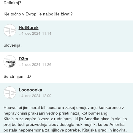
Definiraj?
Kje točno v Evropi je najboljše živeti?
HotBurek
::
4. dec 2024, 11:14
Slovenija.
D3m
::
4. dec 2024, 11:26
Se strinjam. :D
Looooooka
::
4. dec 2024, 12:00
Huawei bi jim moral biti ucna ura zakaj omejevanje konkurence z
nepravicnimi praksami vedno prileti nazaj kot bumerang.
Kitajska ze zapira izvoze z rudninami, ki jih Amerika nima in slej ko
prej bo tudi proizvodnja cipov dosegla nek mejnik, ko bo Amerika
postala nepomembna za njihove potrebe. Kitajska gradi in inovira,