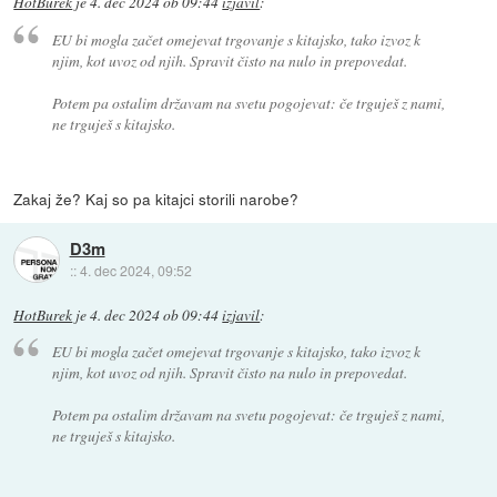
HotBurek
je
4. dec 2024 ob 09:44
izjavil
:
EU bi mogla začet omejevat trgovanje s kitajsko, tako izvoz k
njim, kot uvoz od njih. Spravit čisto na nulo in prepovedat.
Potem pa ostalim državam na svetu pogojevat: če trguješ z nami,
ne trguješ s kitajsko.
Zakaj že? Kaj so pa kitajci storili narobe?
D3m
::
4. dec 2024, 09:52
HotBurek
je
4. dec 2024 ob 09:44
izjavil
:
EU bi mogla začet omejevat trgovanje s kitajsko, tako izvoz k
njim, kot uvoz od njih. Spravit čisto na nulo in prepovedat.
Potem pa ostalim državam na svetu pogojevat: če trguješ z nami,
ne trguješ s kitajsko.