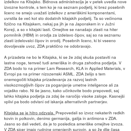
izdelkov na Kitajsko. Bidnova administracija je v petek uvedla nove
izvozne kontrole, s tem ko je na seznam podjetij, ki brez posebnih
licenc ne smejo uvažati izdelkov z ameriškimi komponentami,
uvrstila še več kot sto dodatnih kitajskih podjetij. Ta so večinoma
fizično na Kitajskem, nekaj pa jih je na Japonskem in v Južni
Koreji, a so v kitajski lasti. Omejitve se nanašajo zlasti na hiter
pomnilnik (HBM) in orodja za izdelavo čipov, saj so na seznamu
zlasti izdelovalci čipov in orodij. Posebnih licenc, ki bi vseeno
dovoljevale uvoz, ZDA praktično ne odobravajo.
A prizadeta ne bo le Kitajska, ki se že zdaj skuša postaviti na
lastne noge, temveč tudi ameriška in druga zahodna podjetja. V
ZDA bodo to na primer Lam Research, KLA in Applied Materials, v
Evropi pa na primer nizozemski ASML. ZDA želijo s tem
onemogočiti kitajska prizadevanja za razvoj lastnih
visokozmogljivih čipov za poganjanje umetne inteligence ali za
vojaško rabo. Ni še jasno, kako učinkovite bodo prepovedi, saj
lahko kitajska podjetja za zdaj še naročijo visoke zaloge. Kasnejši
vplivi pa bodo odvisni od iskanja alternativnih partnerjev.
Kitajska se je hitro odzvala.
Prepovedali so izvoz nekaterih redkih
kovin in polkovin, denimo germanija, galija in antimona v ZDA.
Jasno so dali vedeti, da je to posledica ameriške omejitve izvoza.
V ZDA sicer imajo rudnine omenjenih surovin, a so že dlje časa