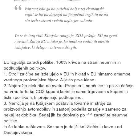
konsenz kdo ga bo najebal bolj v tej ekonomski
vojni se bo pa dosegal na finančnih trgih in ne na
slo tech s strani večnih hejterjev zahoda
To se že itaq vidi. Kitajska zmaguje, ZDA pešajo, EU pa grmi
navzdol. Žal za EU a tako je, ko imaš na vodilnih mestih
izdajalce, ki delajo v interesu drugih.
EU izgublja zaradi politike. 100% krivda na strani neumnih in
podkupljenih politikov.
1. Stroji za čipe se izdelujejo v EU in hkrati v EU nimamo omembe
vrednega proizvajalca čipov. A-je-to prve klase.
2. Najdražjo elektriko na svetu. Propelerji, sončnice in pa za češnjo
na vrhu torte še CO2 kuponi koristijo samo trgovcem s kuponi in
tistim politikom, ki prejemajo podkupnine.
3. Nemčija je na Kitajskem postavila tovarne in stroje za
proizvodnjo avtomobilov in zastonj podelila znanje v zameno za
nekaj let dobička. Sedaj jih že dobivajo po **** zaradi te neumne
politike.
in še lahko naštevam. Seznam je daljši kot Zločin in kazen od
Dostojevskega.