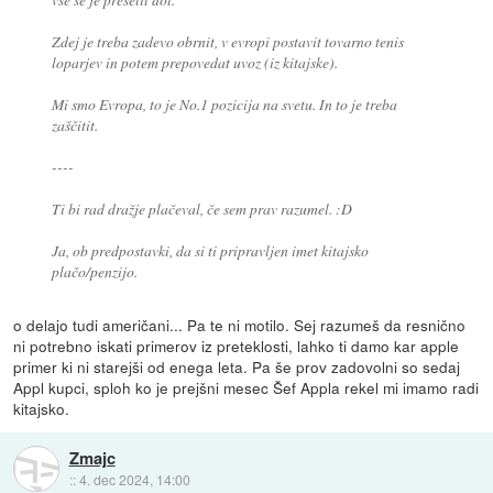
Zdej je treba zadevo obrnit, v evropi postavit tovarno tenis
loparjev in potem prepovedat uvoz (iz kitajske).
Mi smo Evropa, to je No.1 pozicija na svetu. In to je treba
zaščitit.
----
Ti bi rad dražje plačeval, če sem prav razumel. :D
Ja, ob predpostavki, da si ti pripravljen imet kitajsko
plačo/penzijo.
o delajo tudi američani... Pa te ni motilo. Sej razumeš da resnično
ni potrebno iskati primerov iz preteklosti, lahko ti damo kar apple
primer ki ni starejši od enega leta. Pa še prov zadovolni so sedaj
Appl kupci, sploh ko je prejšni mesec Šef Appla rekel mi imamo radi
kitajsko.
Zmajc
::
4. dec 2024, 14:00