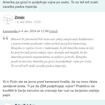
Amerika pa grozi in podpihuje vojne po svetu. To so tell tell znaki
zacetka padca imperija.
Zmajc
::
4. dec 2024, 12:03
Looooooka
je
4. dec 2024 ob 12:00
izjavil
:
Huawei bi jim moral biti ucna ura zakaj omejevanje konkurence
z nepravicnimi praksami vedno prileti nazaj kot bumerang.
Kitajska ze zapira izvoze z rudninami, ki jih Amerika nima in slej
ko prej bo tudi proizvodnja cipov dosegla nek mejnik, ko bo
Amerika postala nepomembna za njihove potrebe. Kitajska
gradi in inovira, Amerika pa grozi in podpihuje vojne po svetu.
To so tell tell znaki zacetka padca imperija.
Xi in Putin sta se javno pred kamerami hvalila, da na novo rišeta
zemljevid sveta. Ti pa da ZDA podpihujejo vojne? Praktično vsi
konflikti ki žarijo trenutno se vnemajo ker rusi na žerjavico mečejo
papir.