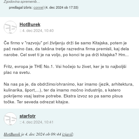
Zgodovina sprememb…
predlagal izbris:
connel
(
4. dec 2024 ob 17:33
)
HotBurek
::
4. dec 2024, 10:40
Če firmo v "razvoju" pri življenju drži še samo Kitajska, potem je
pač realno čas, da takšna tretje razredna firma premisli, kaj dela
narobe. Cel svet ti je na voljo, po konci te pa drži kitajska? Hm...
Fritz, evropa je THE No.1. Vsi hočejo tu živet, ker je to najboljši
plac na svetu.
Na nas pa je, da obdržimo/ohranimo, kar imamo (jezik, arhitektura,
kulinarika, šport,...), ter da imamo močno industrijo, s katero
pokrijemo vsaj lastne potrebe. Ekstra izvoz so pa samo plous
točke. Ter seveda odrezat kitajce.
starfotr
::
4. dec 2024, 10:41
HotBurek
je
4. dec 2024 ob 09:44
izjavil
: