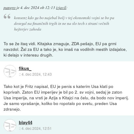
pangro
je
4. dec 2024 ob 12:13
izjavil
:
konsenz kdo ga bo najebal bolj v tej ekonomski vojni se bo pa
dosegal na finančnih trgih in ne na slo tech s strani večnih
hejterjev zahoda
To se že itaq vidi. Kitajska zmaguje, ZDA pešajo, EU pa grmi
navzdol. Žal za EU a tako je, ko imaš na vodilnih mestih izdajalce,
ki delajo v interesu drugih.
fikus_
::
4. dec 2024, 12:43
Tako kot je Fritz napisal, EU je penis s katerim Usa klati po
koprivah. Zaton EU imperijev je bil po 2. sv vojni, sedaj je zaton
Usa imperija, na vrsti je Azija s Kitajci na čelu, da bodo nov imperij.
Je samo vprašanje, koliko bo ropotalo po svetu, preden Usa
zdrsnejo.
blay44
::
4. dec 2024, 12:51