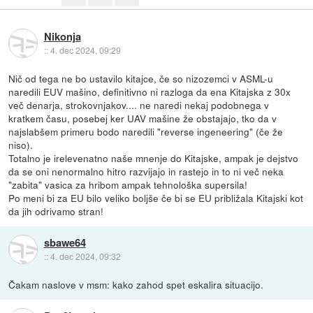
Nikonja
::
4. dec 2024, 09:29
Nič od tega ne bo ustavilo kitajce, če so nizozemci v ASML-u
naredili EUV mašino, definitivno ni razloga da ena Kitajska z 30x
več denarja, strokovnjakov.... ne naredi nekaj podobnega v
kratkem času, posebej ker UAV mašine že obstajajo, tko da v
najslabšem primeru bodo naredili "reverse ingeneering" (če že
niso).
Totalno je irelevenatno naše mnenje do Kitajske, ampak je dejstvo
da se oni nenormalno hitro razvijajo in rastejo in to ni več neka
"zabita" vasica za hribom ampak tehnološka supersila!
Po meni bi za EU bilo veliko boljše če bi se EU približala Kitajski kot
da jih odrivamo stran!
sbawe64
::
4. dec 2024, 09:32
Čakam naslove v msm: kako zahod spet eskalira situacijo.