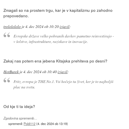
Zmagali so na prostem trgu, kar je v kapitalizmu po zahodno
prepovedano.
trololololo
je
4. dec 2024 ob 10:20
izjavil
:
Evropske države velko pobranih davkov pametno reinvestirajo -
v šolstvo, infrastrukturo, raziskave in inovacije.
Zakaj nas potem ena jebena Kitajska prehiteva po desni?
HotBurek
je
4. dec 2024 ob 10:40
izjavil
:
Fritz, evropa je THE No.1. Vsi hočejo tu živet, ker je to najboljši
plac na svetu.
Od kje ti ta ideja?
Zgodovina sprememb…
spremenil:
Poldi112
(
4. dec 2024 ob 13:19
)