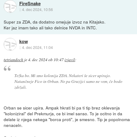
FireSnake
::
4. dec 2024, 10:56
Super za ZDA, da dodatno omejuje izvoz na Kitajsko.
Ker jaz imam tako ali tako delnice NVDA in INTC.
kow
::
4. dec 2024, 11:04
tetriandoch
je
4. dec 2024 ob 10:47
izjavil
:
Težka bo. Mi smo kolonija ZDA. Nekateri še sicer upirajo.
Natančneje Fico in Orban. No pa Gruzijci samo ne vem, če bodo
zdržali.
Orban se sicer upira. Ampak hkrati bi pa ti tip brez oklevanja
"koloniziral" del Prekmurja, ce bi imel sanso. To je ocitno in da
delate iz njega nekega "borca proti", je smesno. Tip je popolnoma
nenaceln.