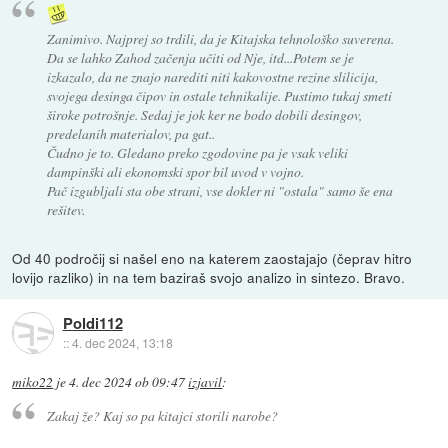
Zanimivo. Najprej so trdili, da je Kitajska tehnološko suverena.
Da se lahko Zahod začenja učiti od Nje, itd...Potem se je
izkazalo, da ne znajo narediti niti kakovostne rezine slilicija,
svojega desinga čipov in ostale tehnikalije. Pustimo tukaj smeti
široke potrošnje. Sedaj je jok ker ne bodo dobili desingov,
predelanih materialov, pa gat..
Čudno je to. Gledano preko zgodovine pa je vsak veliki
dampinški ali ekonomski spor bil uvod v vojno.
Pač izgubljali sta obe strani, vse dokler ni "ostala" samo še ena
rešitev.
Od 40 področij si našel eno na katerem zaostajajo (čeprav hitro
lovijo razliko) in na tem baziraš svojo analizo in sintezo. Bravo.
Poldi112
::
4. dec 2024, 13:18
miko22
je
4. dec 2024 ob 09:47
izjavil
:
Zakaj že? Kaj so pa kitajci storili narobe?