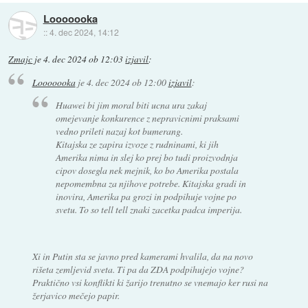
Looooooka
::
4. dec 2024, 14:12
Zmajc
je
4. dec 2024 ob 12:03
izjavil
:
Looooooka
je
4. dec 2024 ob 12:00
izjavil
:
Huawei bi jim moral biti ucna ura zakaj
omejevanje konkurence z nepravicnimi praksami
vedno prileti nazaj kot bumerang.
Kitajska ze zapira izvoze z rudninami, ki jih
Amerika nima in slej ko prej bo tudi proizvodnja
cipov dosegla nek mejnik, ko bo Amerika postala
nepomembna za njihove potrebe. Kitajska gradi in
inovira, Amerika pa grozi in podpihuje vojne po
svetu. To so tell tell znaki zacetka padca imperija.
Xi in Putin sta se javno pred kamerami hvalila, da na novo
rišeta zemljevid sveta. Ti pa da ZDA podpihujejo vojne?
Praktično vsi konflikti ki žarijo trenutno se vnemajo ker rusi na
žerjavico mečejo papir.