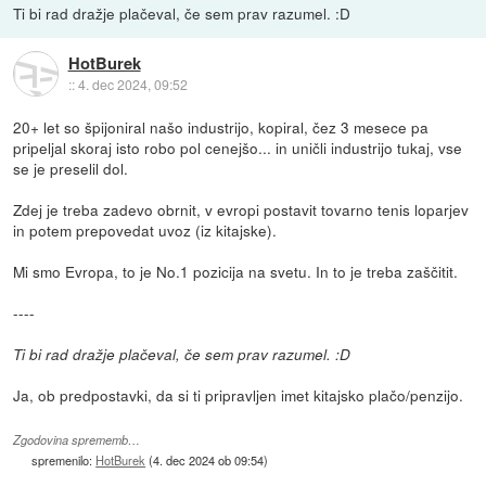
Ti bi rad dražje plačeval, če sem prav razumel. :D
HotBurek
::
4. dec 2024, 09:52
20+ let so špijoniral našo industrijo, kopiral, čez 3 mesece pa
pripeljal skoraj isto robo pol cenejšo... in uničli industrijo tukaj, vse
se je preselil dol.
Zdej je treba zadevo obrnit, v evropi postavit tovarno tenis loparjev
in potem prepovedat uvoz (iz kitajske).
Mi smo Evropa, to je No.1 pozicija na svetu. In to je treba zaščitit.
----
Ti bi rad dražje plačeval, če sem prav razumel. :D
Ja, ob predpostavki, da si ti pripravljen imet kitajsko plačo/penzijo.
Zgodovina sprememb…
spremenilo:
HotBurek
(
4. dec 2024 ob 09:54
)