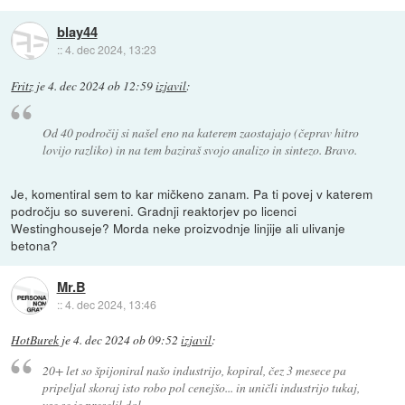
blay44
::
4. dec 2024, 13:23
Fritz
je
4. dec 2024 ob 12:59
izjavil
:
Od 40 področij si našel eno na katerem zaostajajo (čeprav hitro
lovijo razliko) in na tem baziraš svojo analizo in sintezo. Bravo.
Je, komentiral sem to kar mičkeno zanam. Pa ti povej v katerem
področju so suvereni. Gradnji reaktorjev po licenci
Westinghouseje? Morda neke proizvodnje linjije ali ulivanje
betona?
Mr.B
::
4. dec 2024, 13:46
HotBurek
je
4. dec 2024 ob 09:52
izjavil
:
20+ let so špijoniral našo industrijo, kopiral, čez 3 mesece pa
pripeljal skoraj isto robo pol cenejšo... in uničli industrijo tukaj,
vse se je preselil dol.