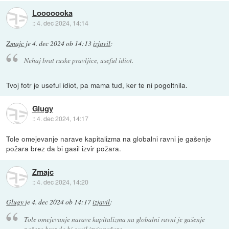
Looooooka
::
4. dec 2024, 14:14
Zmajc
je
4. dec 2024 ob 14:13
izjavil
:
Nehaj brat ruske pravljice, useful idiot.
Tvoj fotr je useful idiot, pa mama tud, ker te ni pogoltnila.
Glugy
::
4. dec 2024, 14:17
Tole omejevanje narave kapitalizma na globalni ravni je gašenje
požara brez da bi gasil izvir požara.
Zmajc
::
4. dec 2024, 14:20
Glugy
je
4. dec 2024 ob 14:17
izjavil
:
Tole omejevanje narave kapitalizma na globalni ravni je gašenje
požara brez da bi gasil izvir požara.