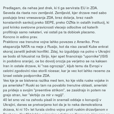
Predlagam, da nehas jest drek, ki ti ga servirata EU in ZDA.
Seveda da riseta nov zemljevid. Zemljevid, kjer drzave med sabo
poslujejo brez vmesavanja ZDA, brez dolarja, brez nasih
konstantnih sankcij preko SEPE, preko OZNa in ostalih institucij, ki
pod krinko svetovne pravicnosti vlecejo odlocitve od katerih
profitirajo samo nekateri, vsi ostali pa ta dobicek placamo.
Koncno in edino prav.
Prakticno vse trenutne vojne lahko povezes z Ameriko. Prvo
ekspanzija NATA na meje z Rusijo, kot da niso zaradi Kube enkrat
skoraj zanetili jedrski konflikt. Zdaj, ko izgubljajo na polno v Ukrajini
se bodo sli fokusirat na Sirijo, kjer spet financirajo "upornike"(ISIS
in podobno sranje), ce bo dovolj orozja pa verjetno se na kaksen
Iran in ostale drzave, ki "nas ogrozajo", kljub temu da Evropi v
celotni zgodovini niso storili nicesar, kar je vec kot lahko recemo za
Izrael ostale podpornike ZDA.
Ves kje je se bistvena razlika med tem, ko kje vidis ruske vojake in
pa ameriske? Ruski so tam na povabilo trenutne oblasti, ameriski
pa pridejo s svojim "preemtive strikom", se zasidrajo in potem ne
grejo stran, ker "skrbijo za mir v regiji".
40 let smo vsi na zahodu pisali in snemali oddaje o korupciji v
Ukrajini, danes se pretvarjamo kot da je to neka demokraticna
drzava, ki ni 10+ let furala civilno vojno proti ruskim drzavljanom v
Donbasu. Konflikt lahko primerjas s tistim na Kosovem, kjer smo se