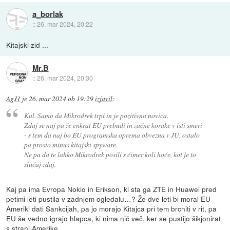
a_borlak
::
26. mar 2024, 20:22
Kitajski zid ...
Mr.B
::
26. mar 2024, 20:30
AgJ1
je
26. mar 2024 ob 19:29
izjavil
:
Kul. Samo da Mikrodrek trpi in je pozitivna novica.
Zdaj se naj pa že enkrat EU prebudi in začne korake v isti smeri
- s tem da naj bo EU programska oprema obvezna v JU, ostalo
pa prosto minus kitajski spyware.
Ne pa da te lahko Mikrodrek posili s čimer koli hoče, kot je to
slučaj zdaj.
Kaj pa ima Evropa Nokio in Erikson, ki sta ga ZTE in Huawei pred
petimi leti pustila v zadnjem ogledalu…? Že dve leti bi moral EU
Ameriki dati Sankcijah, pa jo morajo Kitajca pri tem brcniti v rit, pa
EU še vedno igrajo hlapca, ki nima nič več, ker se pustijo šikjonirat
s strani Amerike.