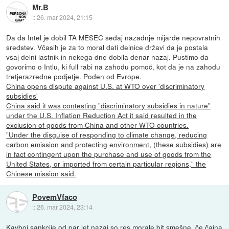
Mr.B
::
26. mar 2024, 21:15
Da da Intel je dobil TA MESEC sedaj nazadnje mijarde nepovratnih
sredstev. Včasih je za to moral dati delnice državi da je postala
vsaj delni lastnik in nekega dne dobila denar nazaj. Pustimo da
govorimo o Intlu, ki full rabi na zahodu pomoč, kot da je na zahodu
tretjerazredne podjetje. Poden od Evrope.
China opens dispute against U.S. at WTO over 'discriminatory
subsidies'
China said it was contesting "discriminatory subsidies in nature"
under the U.S. Inflation Reduction Act it said resulted in the
exclusion of goods from China and other WTO countries.
"Under the disguise of responding to climate change, reducing
carbon emission and protecting environment, (these subsidies) are
in fact contingent upon the purchase and use of goods from the
United States, or imported from certain particular regions," the
Chinese mission said.
PovemVfaco
::
26. mar 2024, 23:14
Kavboj sankcije od par let nazaj so res morale bit smešne, če čajna