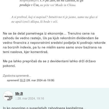
nesprejemljivi,
CN pa zato, da na izdelku, ki ga
prodajo v Usa,
ne piše več Made in China.
A si prebral, kaj si napisal? Intuitivno ti je jasno, samo na glas si
ne upaš izreči sklepa, ki bode v oči.
Ne se še delat pametnega iz ekonomije… Trenutno cene na
zahodu še vedno rastejo, Us pa kjub rekordnim dividendam še
vedno financira z nepovratnimi sredstvi podjetja ki podirajo rekorde
na borznih indexis, pa tu ne mislim samo samo snov bazirana na
temi naslova, kjer komentiraš.
Me pa lahko prepričaš da se z devidentami lahko drži državo
pokonci.
Zgodovina sprememb…
spremenil:
Mr.B
(
28. mar 2024 ob 19:08
)
Mr.B
::
28. mar 2024, 19:16
In ko govorimo o superlativih zahodnega kapitalizma...