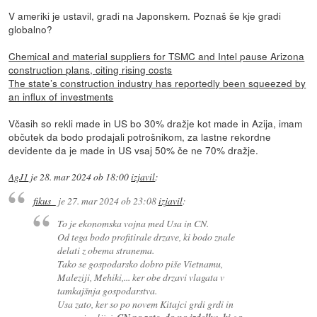
V ameriki je ustavil, gradi na Japonskem. Poznaš še kje gradi
globalno?
Chemical and material suppliers for TSMC and Intel pause Arizona
construction plans, citing rising costs
The state’s construction industry has reportedly been squeezed by
an influx of investments
Včasih so rekli made in US bo 30% dražje kot made in Azija, imam
občutek da bodo prodajali potrošnikom, za lastne rekordne
devidente da je made in US vsaj 50% če ne 70% dražje.
AgJ1
je
28. mar 2024 ob 18:00
izjavil
:
fikus_
je
27. mar 2024 ob 23:08
izjavil
:
To je ekonomska vojna med Usa in CN.
Od tega bodo profitirale drzave, ki bodo znale
delati z obema stranema.
Tako se gospodarsko dobro piše Vietnamu,
Maleziji, Mehiki,... ker obe drzavi vlagata v
tamkajšnja gospodarstva.
Usa zato, ker so po novem Kitajci grdi grdi in