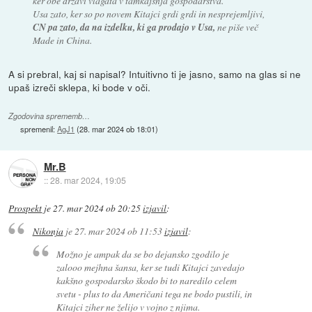
ker obe drzavi vlagata v tamkajšnja gospodarstva.
Usa zato, ker so po novem Kitajci grdi grdi in nesprejemljivi,
CN pa zato, da na izdelku, ki ga prodajo v Usa,
ne piše več
Made in China.
A si prebral, kaj si napisal? Intuitivno ti je jasno, samo na glas si ne
upaš izreči sklepa, ki bode v oči.
Zgodovina sprememb…
spremenil:
AgJ1
(
28. mar 2024 ob 18:01
)
Mr.B
::
28. mar 2024, 19:05
Prospekt
je
27. mar 2024 ob 20:25
izjavil
:
Nikonja
je
27. mar 2024 ob 11:53
izjavil
:
Možno je ampak da se bo dejansko zgodilo je
zalooo mejhna šansa, ker se tudi Kitajci zavedajo
kakšno gospodarsko škodo bi to naredilo celem
svetu - plus to da Američani tega ne bodo pustili, in
Kitajci ziher ne želijo v vojno z njima.