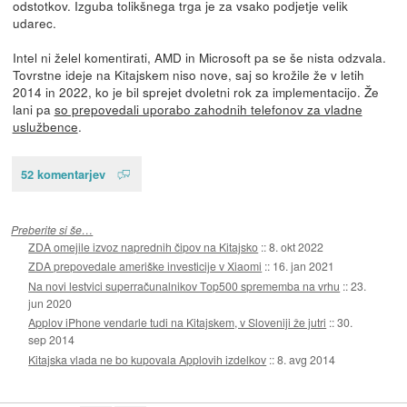
odstotkov. Izguba tolikšnega trga je za vsako podjetje velik
udarec.
Intel ni želel komentirati, AMD in Microsoft pa se še nista odzvala.
Tovrstne ideje na Kitajskem niso nove, saj so krožile že v letih
2014 in 2022, ko je bil sprejet dvoletni rok za implementacijo. Že
lani pa
so prepovedali uporabo zahodnih telefonov za vladne
uslužbence
.
52 komentarjev
Preberite si še…
ZDA omejile izvoz naprednih čipov na Kitajsko
::
8. okt 2022
ZDA prepovedale ameriške investicije v Xiaomi
::
16. jan 2021
Na novi lestvici superračunalnikov Top500 sprememba na vrhu
::
23.
jun 2020
Applov iPhone vendarle tudi na Kitajskem, v Sloveniji že jutri
::
30.
sep 2014
Kitajska vlada ne bo kupovala Applovih izdelkov
::
8. avg 2014