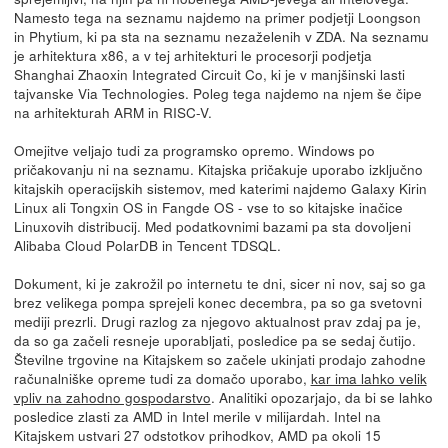
Namesto tega na seznamu najdemo na primer podjetji Loongson
in Phytium, ki pa sta na seznamu nezaželenih v ZDA. Na seznamu
je arhitektura x86, a v tej arhitekturi le procesorji podjetja
Shanghai Zhaoxin Integrated Circuit Co, ki je v manjšinski lasti
tajvanske Via Technologies. Poleg tega najdemo na njem še čipe
na arhitekturah ARM in RISC-V.
Omejitve veljajo tudi za programsko opremo. Windows po
pričakovanju ni na seznamu. Kitajska pričakuje uporabo izključno
kitajskih operacijskih sistemov, med katerimi najdemo Galaxy Kirin
Linux ali Tongxin OS in Fangde OS - vse to so kitajske inačice
Linuxovih distribucij. Med podatkovnimi bazami pa sta dovoljeni
Alibaba Cloud PolarDB in Tencent TDSQL.
Dokument, ki je zakrožil po internetu te dni, sicer ni nov, saj so ga
brez velikega pompa sprejeli konec decembra, pa so ga svetovni
mediji prezrli. Drugi razlog za njegovo aktualnost prav zdaj pa je,
da so ga začeli resneje uporabljati, posledice pa se sedaj čutijo.
Številne trgovine na Kitajskem so začele ukinjati prodajo zahodne
računalniške opreme tudi za domačo uporabo,
kar ima lahko velik
vpliv na zahodno gospodarstvo
. Analitiki opozarjajo, da bi se lahko
posledice zlasti za AMD in Intel merile v milijardah. Intel na
Kitajskem ustvari 27 odstotkov prihodkov, AMD pa okoli 15