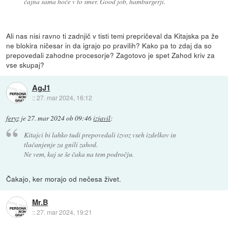
čajna sama hoče v to smer. Good job, hamburgerji.
Ali nas nisi ravno ti zadnjič v tisti temi prepričeval da Kitajska pa že
ne blokira ničesar in da igrajo po pravilih? Kako pa to zdaj da so
prepovedali zahodne procesorje? Zagotovo je spet Zahod kriv za
vse skupaj?
AgJ1
::
27. mar 2024, 16:12
feryz
je
27. mar 2024 ob 09:46
izjavil
:
Kitajci bi lahko tudi prepovedali izvoz vseh izdelkov in
tlačanjenje za gnili zahod.
Ne vem, kaj se še čaka na tem področju.
Čakajo, ker morajo od nečesa živet.
Mr.B
::
27. mar 2024, 19:21