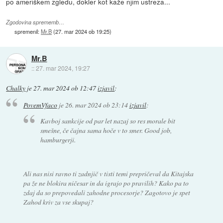
po ameriškem zgledu, dokler kot kaže njim ustreza...
Zgodovina sprememb…
spremenil:
Mr.B
(
27. mar 2024 ob 19:25
)
Mr.B
::
27. mar 2024, 19:27
Chalky
je
27. mar 2024 ob 12:47
izjavil
:
PovemVfaco
je
26. mar 2024 ob 23:14
izjavil
:
Kavboj sankcije od par let nazaj so res morale bit
smešne, če čajna sama hoče v to smer. Good job,
hamburgerji.
Ali nas nisi ravno ti zadnjič v tisti temi prepričeval da Kitajska
pa že ne blokira ničesar in da igrajo po pravilih? Kako pa to
zdaj da so prepovedali zahodne procesorje? Zagotovo je spet
Zahod kriv za vse skupaj?