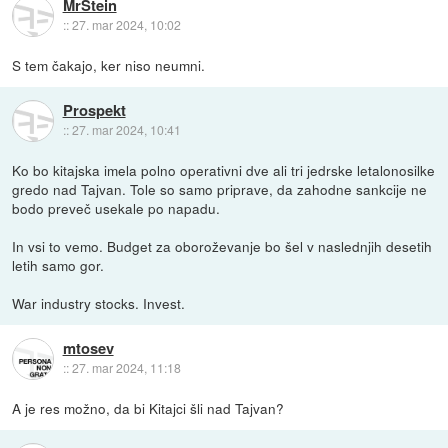
MrStein
::
27. mar 2024, 10:02
S tem čakajo, ker niso neumni.
Prospekt
::
27. mar 2024, 10:41
Ko bo kitajska imela polno operativni dve ali tri jedrske letalonosilke
gredo nad Tajvan. Tole so samo priprave, da zahodne sankcije ne
bodo preveč usekale po napadu.
In vsi to vemo. Budget za oboroževanje bo šel v naslednjih desetih
letih samo gor.
War industry stocks. Invest.
mtosev
::
27. mar 2024, 11:18
A je res možno, da bi Kitajci šli nad Tajvan?