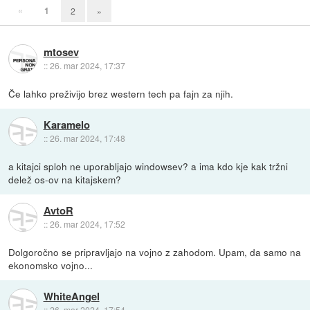
«
1
2
»
mtosev
::
26. mar 2024, 17:37
Če lahko preživijo brez western tech pa fajn za njih.
Karamelo
::
26. mar 2024, 17:48
a kitajci sploh ne uporabljajo windowsev? a ima kdo kje kak tržni
delež os-ov na kitajskem?
AvtoR
::
26. mar 2024, 17:52
Dolgoročno se pripravljajo na vojno z zahodom. Upam, da samo na
ekonomsko vojno...
WhiteAngel
::
26. mar 2024, 17:54