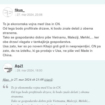
fikus_
::
27. mar 2024, 23:08
To je ekonomska vojna med Usa in CN.
Od tega bodo profitirale drzave, ki bodo znale delati z obema
stranema.
Tako se gospodarsko dobro piše Vietnamu, Maleziji, Mehiki,... ker
obe drzavi vlagata v tamkajšnja gospodarstva.
Usa zato, ker so po novem Kitajci grdi grdi in nesprejemljivi, CN pa
zato, da na izdelku, ki ga prodajo v Usa, ne piše več Made in
China.
AgJ1
::
28. mar 2024, 18:00
fikus_
je
27. mar 2024 ob 23:08
izjavil
:
To je ekonomska vojna med Usa in CN.
Od tega bodo profitirale drzave, ki bodo znale delati z obema
stranema.
Tako se gospodarsko dobro piše Vietnamu, Maleziji, Mehiki,...