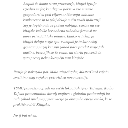
Ampak če damo stran procesorje, kitajci igrajo
izredno ne fer, ker država pokriva vse minuse
gospodarstva pod ciljem uničevanja zahodne
konkurence in to zdaj delajo v čist vsaki industriji.
Sej je logično da se potem nabijajo carine na vse
kitajske izdelke ker nobena zahodna firma si ne
more privoščit take minuse. Enako je tukaj, ja
kitajci delajo svoje cpu-e ampak je to kar nekaj
generacij nazaj ker jim zahod noče prodat svoje fab
mašine, brez njih so še vedno na starih procesih in
zato precej nekonkurenčni van kitajske.
Rusija je nakazala pot. Malo stisneš zobe, MasterCard vržeš v
smeti in nekaj vojakov potrošiš za novo ozemlje.
TSMC pospešeno gradi na večih lokacijah izven Tajvana. Ko bo
Tajvan procentualno dovolj majhen v globalni proizvodnji bo
tudi zahod imel manj motivacije za obrambo enega otoka, ki se
praktično drži Kitajske.
No if but when.