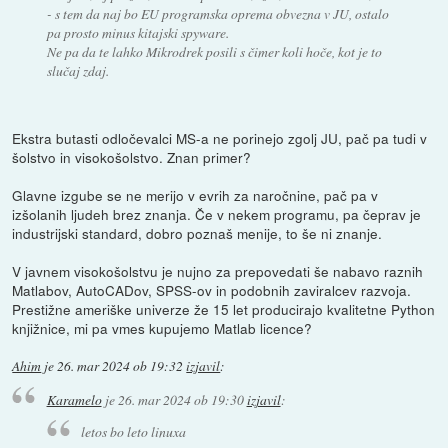
- s tem da naj bo EU programska oprema obvezna v JU, ostalo
pa prosto minus kitajski spyware.
Ne pa da te lahko Mikrodrek posili s čimer koli hoče, kot je to
slučaj zdaj.
Ekstra butasti odločevalci MS-a ne porinejo zgolj JU, pač pa tudi v
šolstvo in visokošolstvo. Znan primer?
Glavne izgube se ne merijo v evrih za naročnine, pač pa v
izšolanih ljudeh brez znanja. Če v nekem programu, pa čeprav je
industrijski standard, dobro poznaš menije, to še ni znanje.
V javnem visokošolstvu je nujno za prepovedati še nabavo raznih
Matlabov, AutoCADov, SPSS-ov in podobnih zaviralcev razvoja.
Prestižne ameriške univerze že 15 let producirajo kvalitetne Python
knjižnice, mi pa vmes kupujemo Matlab licence?
Ahim
je
26. mar 2024 ob 19:32
izjavil
:
Karamelo
je
26. mar 2024 ob 19:30
izjavil
:
letos bo leto linuxa