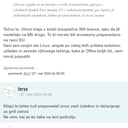
Glavne izgube se ne merijo v evrih za naročnine, pač pa v
izšolanih ljudeh brez znanja. Če v nekem programu, pa čeprav je
industrijski standard, dobro poznaš menije, to še ni znanje.
Točno to. Otroci imajo v šolah brezplačne 365 licence, tako da jih
navlečejo na MS drogo. To bi moralo biti enostavno prepovedano
na ravni EU.
Sam sem svojim dal Linux, ampak po nekaj letih pritiska sošolcev,
učiteljev in seveda njihovega teženja, kako je Office boljši itd., sem
moral popustiti.
Zgodovina sprememb…
spremenil:
AgJ1
(
27. mar 2024 ob 09:23
)
feryz
::
27. mar 2024, 09:46
Kitajci bi lahko tudi prepovedali izvoz vseh izdelkov in tlačanjenje
za gnili zahod.
Ne vem, kaj se še čaka na tem področju.