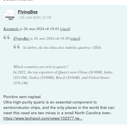
FlyingBee
::
26. mar 2024, 21:09
Karamelo
je
26. mar 2024 ob 19:01
izjavil
:
FlyingBee
je
26. mar 2024 ob 18:09
izjavil
:
Se dobro, da sta edina dva rudnika quartza v ZDA.
Which countries are rich in quartz?
In 2022, the top exporters of Quartz were China ($198M), India
($111M), Turkey ($109M), Brazil ($106M), and United States
($76.1M)
Površno sem napisal.
Ultra-high-purity quartz is an essential component to
semiconductor chips, and the only places in the world that can
meet this need are two mines in a small North Carolina town.
https://www.techspot.com/news/102377-tw...