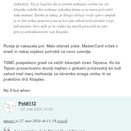
industriji. Sej je logično da se potem nabijajo carine na vse
kitajske izdelke ker nobena zahodna firma si ne more privoščit
take minuse. Enako je tukaj, ja kitajci delajo svoje cpu-e ampak
je to kar nekaj generacij nazaj ker jim zahod noče prodat svoje
fab mašine, brez njih so še vedno na starih procesih in zato
precej nekonkurenčni van kitajske.
Rusija je nakazala pot. Malo stisneš zobe, MasterCard vržeš v
smeti in nekaj vojakov potrošiš za novo ozemlje.
TSMC pospešeno gradi na večih lokacijah izven Tajvana. Ko bo
Tajvan procentualno dovolj majhen v globalni proizvodnji bo tudi
zahod imel manj motivacije za obrambo enega otoka, ki se
praktično drži Kitajske.
No if but when.
Poldi112
::
27. mar 2024, 21:59
mtosev
je
27. mar 2024 ob 11:18
izjavil
:
A je res možno, da bi Kitajci šli nad Tajvan?