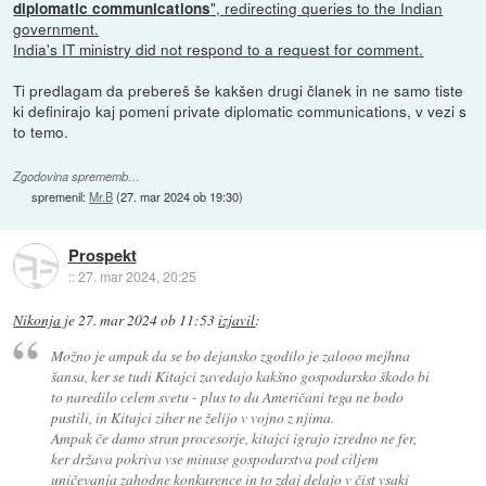
", redirecting queries to the Indian
diplomatic communications
government.
India's IT ministry did not respond to a request for comment.
Ti predlagam da prebereš še kakšen drugi članek in ne samo tiste
ki definirajo kaj pomeni private diplomatic communications, v vezi s
to temo.
Zgodovina sprememb…
spremenil:
Mr.B
(
27. mar 2024 ob 19:30
)
Prospekt
::
27. mar 2024, 20:25
Nikonja
je
27. mar 2024 ob 11:53
izjavil
:
Možno je ampak da se bo dejansko zgodilo je zalooo mejhna
šansa, ker se tudi Kitajci zavedajo kakšno gospodarsko škodo bi
to naredilo celem svetu - plus to da Američani tega ne bodo
pustili, in Kitajci ziher ne želijo v vojno z njima.
Ampak če damo stran procesorje, kitajci igrajo izredno ne fer,
ker država pokriva vse minuse gospodarstva pod ciljem
uničevanja zahodne konkurence in to zdaj delajo v čist vsaki