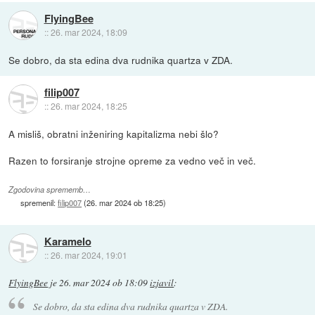
FlyingBee
::
26. mar 2024, 18:09
Se dobro, da sta edina dva rudnika quartza v ZDA.
filip007
::
26. mar 2024, 18:25
A misliš, obratni inženiring kapitalizma nebi šlo?
Razen to forsiranje strojne opreme za vedno več in več.
Zgodovina sprememb…
spremenil:
filip007
(
26. mar 2024 ob 18:25
)
Karamelo
::
26. mar 2024, 19:01
FlyingBee
je
26. mar 2024 ob 18:09
izjavil
:
Se dobro, da sta edina dva rudnika quartza v ZDA.