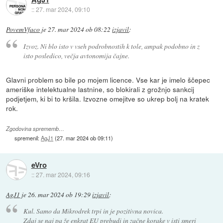
::
27. mar 2024, 09:10
PovemVfaco
je
27. mar 2024 ob 08:22
izjavil
:
Izvoz. Ni blo isto v vseh podrobnostih k tole, ampak podobno in z
isto posledico, večja avtonomija čajne.
Glavni problem so bile po mojem licence. Vse kar je imelo ščepec
ameriške intelektualne lastnine, so blokirali z grožnjo sankcij
podjetjem, ki bi to kršila. Izvozne omejitve so ukrep bolj na kratek
rok.
Zgodovina sprememb…
spremenil:
AgJ1
(
27. mar 2024 ob 09:11
)
eVro
::
27. mar 2024, 09:16
AgJ1
je
26. mar 2024 ob 19:29
izjavil
:
Kul. Samo da Mikrodrek trpi in je pozitivna novica.
Zdaj se naj pa že enkrat EU prebudi in začne korake v isti smeri