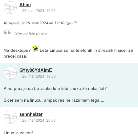
Ahim
::
26. mar 2024, 19:32
Karamelo
je
26. mar 2024 ob 19:30
izjavil
:
letos bo leto linuxa
Na desktopu?
Leta Linuxa so na telefonih in streznikih sicer ze
precej casa.
GY)y86YdAimE
::
26. mar 2024, 19:53
A ne pravijo da bo vsako leto leto linuxa že nekaj let?
Sicer sem na linuxu, ampak res ne razumem tega ...
sennheizer
::
26. mar 2024, 20:03
Linux je zakon!