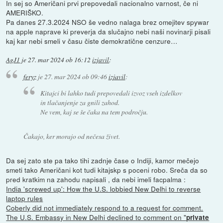
In sej so Američani prvi prepovedali nacionalno varnost, če ni
AMERIŠKO.
Pa danes 27.3.2024 NSO še vedno nalaga brez omejitev spywar
na apple naprave ki preverja da slučajno nebi naši novinarji pisali
kaj kar nebi smeli v času čiste demokratične cenzure…
AgJ1
je
27. mar 2024 ob 16:12
izjavil
:
feryz
je
27. mar 2024 ob 09:46
izjavil
:
Kitajci bi lahko tudi prepovedali izvoz vseh izdelkov
in tlačanjenje za gnili zahod.
Ne vem, kaj se še čaka na tem področju.
Čakajo, ker morajo od nečesa živet.
Da sej zato ste pa tako tihi zadnje čase o Indiji, kamor mečejo
smeti tako Američani kot tudi kitajskp s poceni robo. Sreča da so
pred kratkim na zahodu napisali , da nebi imeli facpalma :
India 'screwed up': How the U.S. lobbied New Delhi to reverse
laptop rules
Coberly did not immediately respond to a request for comment.
The U.S. Embassy in New Delhi declined to comment on "
private