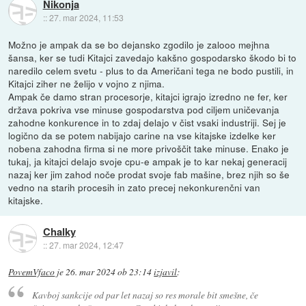
Nikonja
::
27. mar 2024, 11:53
Možno je ampak da se bo dejansko zgodilo je zalooo mejhna
šansa, ker se tudi Kitajci zavedajo kakšno gospodarsko škodo bi to
naredilo celem svetu - plus to da Američani tega ne bodo pustili, in
Kitajci ziher ne želijo v vojno z njima.
Ampak če damo stran procesorje, kitajci igrajo izredno ne fer, ker
država pokriva vse minuse gospodarstva pod ciljem uničevanja
zahodne konkurence in to zdaj delajo v čist vsaki industriji. Sej je
logično da se potem nabijajo carine na vse kitajske izdelke ker
nobena zahodna firma si ne more privoščit take minuse. Enako je
tukaj, ja kitajci delajo svoje cpu-e ampak je to kar nekaj generacij
nazaj ker jim zahod noče prodat svoje fab mašine, brez njih so še
vedno na starih procesih in zato precej nekonkurenčni van
kitajske.
Chalky
::
27. mar 2024, 12:47
PovemVfaco
je
26. mar 2024 ob 23:14
izjavil
:
Kavboj sankcije od par let nazaj so res morale bit smešne, če