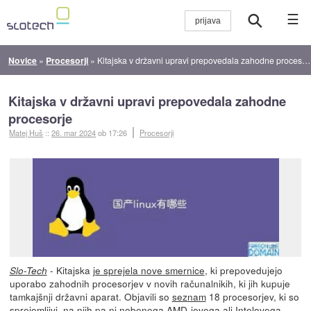
☰
Novice
»
Procesorji
»
Kitajska v državni upravi prepovedala zahodne procesorje
Kitajska v državni upravi prepovedala zahodne
procesorje
Matej Huš
::
26. mar 2024
ob 17:26
Procesorji
- Kitajska
je sprejela nove smernice
, ki prepovedujejo
Slo-Tech
uporabo zahodnih procesorjev v novih računalnikih, ki jih kupuje
tamkajšnji državni aparat. Objavili so
seznam
18 procesorjev, ki so
sprejemljivi, na njih pa ni nobenega AMD-jevega ali Intelovega.