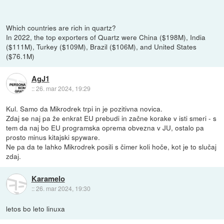
Which countries are rich in quartz?
In 2022, the top exporters of Quartz were China ($198M), India
($111M), Turkey ($109M), Brazil ($106M), and United States
($76.1M)
AgJ1
::
26. mar 2024, 19:29
Kul. Samo da Mikrodrek trpi in je pozitivna novica.
Zdaj se naj pa že enkrat EU prebudi in začne korake v isti smeri - s
tem da naj bo EU programska oprema obvezna v JU, ostalo pa
prosto minus kitajski spyware.
Ne pa da te lahko Mikrodrek posili s čimer koli hoče, kot je to slučaj
zdaj.
Karamelo
::
26. mar 2024, 19:30
letos bo leto linuxa