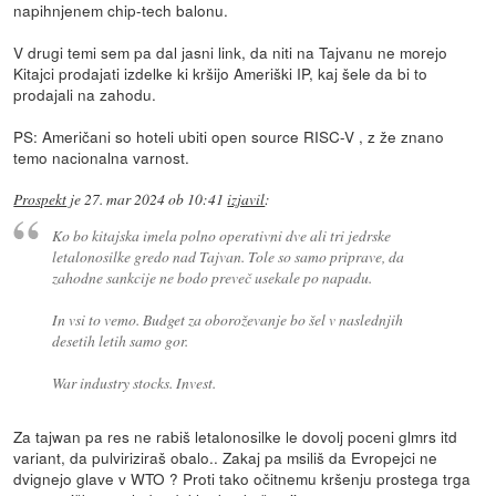
napihnjenem chip-tech balonu.
V drugi temi sem pa dal jasni link, da niti na Tajvanu ne morejo
Kitajci prodajati izdelke ki kršijo Ameriški IP, kaj šele da bi to
prodajali na zahodu.
PS: Američani so hoteli ubiti open source RISC-V , z že znano
temo nacionalna varnost.
Prospekt
je
27. mar 2024 ob 10:41
izjavil
:
Ko bo kitajska imela polno operativni dve ali tri jedrske
letalonosilke gredo nad Tajvan. Tole so samo priprave, da
zahodne sankcije ne bodo preveč usekale po napadu.
In vsi to vemo. Budget za oboroževanje bo šel v naslednjih
desetih letih samo gor.
War industry stocks. Invest.
Za tajwan pa res ne rabiš letalonosilke le dovolj poceni glmrs itd
variant, da pulviriziraš obalo.. Zakaj pa msiliš da Evropejci ne
dvignejo glave v WTO ? Proti tako očitnemu kršenju prostega trga