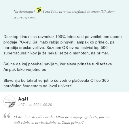
Na desktopu?
Leta Linuxa so na telefonih in streznikih sicer
ze precej casa.
Desktop Linux ima ravnokar 100% letno rast po večletnem upadu
prodaje PC-jev. Saj malo rabijo pingvini, ampak ko pridejo, pa
naredijo srbske volitve. Seznam OS-ov na lestvici top 500
superračunalnikov je že nekaj let zelo monoton, na primer.
Saj ne da kaj posebej navijam, ker slava prinaša tudi težave.
Ampak tako verjetno bo.
Slovenija bo takrat verjetno še vedno plačevala Office 365
naročnino študentom na javni univerzi.
AgJ1
::
27. mar 2024, 09:20
Ekstra butasti odločevalci MS-a ne porinejo zgolj JU, pač pa
tudi v šolstvo in visokošolstvo. Znan primer?