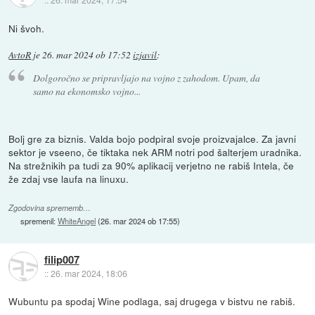
Ni švoh.
AvtoR
je
26. mar 2024 ob 17:52
izjavil
:
Dolgoročno se pripravljajo na vojno z zahodom. Upam, da
samo na ekonomsko vojno...
Bolj gre za biznis. Valda bojo podpiral svoje proizvajalce. Za javni
sektor je vseeno, če tiktaka nek ARM notri pod šalterjem uradnika.
Na strežnikih pa tudi za 90% aplikacij verjetno ne rabiš Intela, če
že zdaj vse laufa na linuxu.
Zgodovina sprememb…
spremenil:
WhiteAngel
(
26. mar 2024 ob 17:55
)
filip007
::
26. mar 2024, 18:06
Wubuntu pa spodaj Wine podlaga, saj drugega v bistvu ne rabiš.