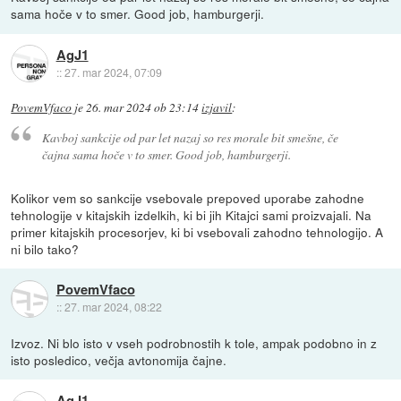
sama hoče v to smer. Good job, hamburgerji.
AgJ1
::
27. mar 2024, 07:09
PovemVfaco
je
26. mar 2024 ob 23:14
izjavil
:
Kavboj sankcije od par let nazaj so res morale bit smešne, če
čajna sama hoče v to smer. Good job, hamburgerji.
Kolikor vem so sankcije vsebovale prepoved uporabe zahodne
tehnologije v kitajskih izdelkih, ki bi jih Kitajci sami proizvajali. Na
primer kitajskih procesorjev, ki bi vsebovali zahodno tehnologijo. A
ni bilo tako?
PovemVfaco
::
27. mar 2024, 08:22
Izvoz. Ni blo isto v vseh podrobnostih k tole, ampak podobno in z
isto posledico, večja avtonomija čajne.
AgJ1