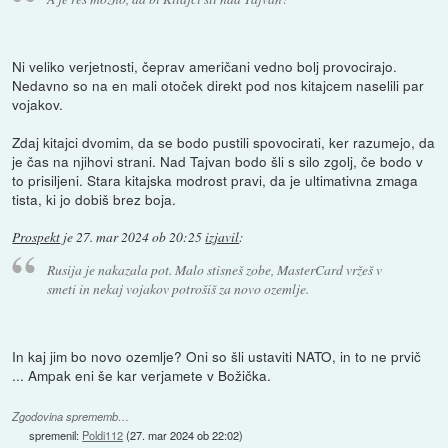
Ni veliko verjetnosti, čeprav američani vedno bolj provocirajo.
Nedavno so na en mali otoček direkt pod nos kitajcem naselili par
vojakov.
Zdaj kitajci dvomim, da se bodo pustili spovocirati, ker razumejo, da
je čas na njihovi strani. Nad Tajvan bodo šli s silo zgolj, če bodo v
to prisiljeni. Stara kitajska modrost pravi, da je ultimativna zmaga
tista, ki jo dobiš brez boja.
Prospekt
je
27. mar 2024 ob 20:25
izjavil
:
Rusija je nakazala pot. Malo stisneš zobe, MasterCard vržeš v
smeti in nekaj vojakov potrošiš za novo ozemlje.
In kaj jim bo novo ozemlje? Oni so šli ustaviti NATO, in to ne prvič
... Ampak eni še kar verjamete v Božička.
Zgodovina sprememb…
spremenil:
Poldi112
(
27. mar 2024 ob 22:02
)