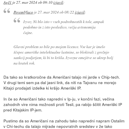
AgJ1
je
27. mar 2024 ob 09:10
izjavil
:
PovemVfaco
je
27. mar 2024 ob 08:22
izjavil
:
Izvoz. Ni blo isto v vseh podrobnostih k tole, ampak
podobno in z isto posledico, večja avtonomija
čajne.
Glavni problem so bile po mojem licence. Vse kar je imelo
ščepec ameriške intelektualne lastnine, so blokirali z grožnjo
sankcij podjetjem, ki bi to kršila. Izvozne omejitve so ukrep bolj
na kratek rok.
Da tako so kratkoročne da Američani talajo mi jarde v Chip-tech.
V drugi temi sem pa dal jasni link, da niti na Tajvanu ne morejo
Kitajci prodajati izdelke ki kršijo Ameriški IP.
In če so Američani tako napredni v Ip-ju, v končni fazi, večina
zahodnih vire nima možnosti proti Tesli, pa rabijo ščitit Ameriški IP
pred Kitajskim IP-jem.
Pustimo da so Američani na zahodu tako napredni napram Ostalim
v Chi-techu da talajo mijrade nepovratnih sredstev v že tako