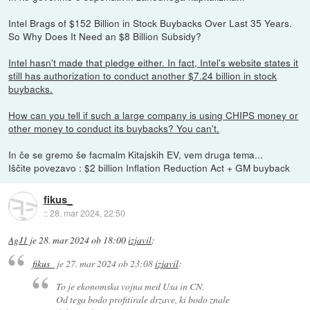
Intel Brags of $152 Billion in Stock Buybacks Over Last 35 Years.
So Why Does It Need an $8 Billion Subsidy?
Intel hasn't made that pledge either. In fact, Intel's website states it
still has authorization to conduct another $7.24 billion in stock
buybacks.
How can you tell if such a large company is using CHIPS money or
other money to conduct its buybacks? You can't.
In če se gremo še facmalm Kitajskih EV, vem druga tema...
Iščite povezavo : $2 billion Inflation Reduction Act + GM buyback
fikus_
::
28. mar 2024, 22:50
AgJ1
je
28. mar 2024 ob 18:00
izjavil
:
fikus_
je
27. mar 2024 ob 23:08
izjavil
:
To je ekonomska vojna med Usa in CN.
Od tega bodo profitirale drzave, ki bodo znale