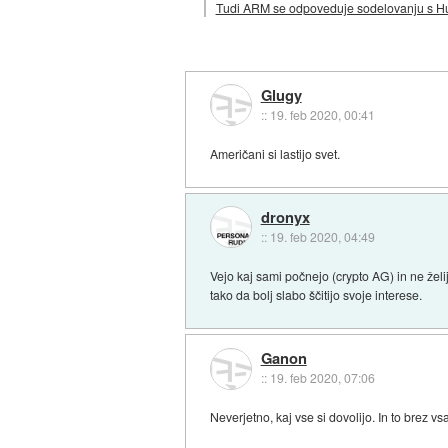
Tudi ARM se odpoveduje sodelovanju s 
Glugy
::
19. feb 2020, 00:41
Američani si lastijo svet.
dronyx
::
19. feb 2020, 04:49
Vejo kaj sami počnejo (crypto AG) in ne želij
tako da bolj slabo ščitijo svoje interese.
Ganon
::
19. feb 2020, 07:06
Neverjetno, kaj vse si dovolijo. In to brez 