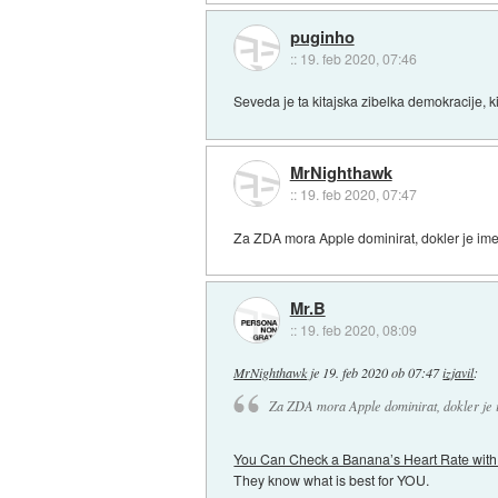
puginho
::
19. feb 2020, 07:46
Seveda je ta kitajska zibelka demokracije, 
MrNighthawk
::
19. feb 2020, 07:47
Za ZDA mora Apple dominirat, dokler je imel
Mr.B
::
19. feb 2020, 08:09
MrNighthawk
je
19. feb 2020 ob 07:47
izjavil
:
Za ZDA mora Apple dominirat, dokler je i
You Can Check a Banana’s Heart Rate wit
They know what is best for YOU.