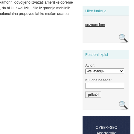
 kamor ni dovoljeno izvažati ameriške opreme
, da bi Huawei izključile iz gradnje mobilnih
Hitre funkcije
ova potencialna prepoved lahko močan udarec
seznam tem
Posebni izpisi
Avtor:
Ključna beseda: