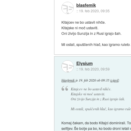
blasfemik
::
19. feb 2020, 09:35
Kitajcev ne bo ustavil nihče.
Kitajske ni moč ustaviti.
Oni živijo Sunzija in z Rusi igrajo šah.
Mi ostali, spuščenih hlač, kao igramo ruleto
Elysium
::
19. feb 2020, 09:59
blasfemik
je
19. feb 2020 ob 09:35
izjavil
:
Kitajcev ne bo ustavil nihče.
Kitajske ni moč ustaviti.
Oni živijo Sunzija in z Rusi igrajo šah.
Mi ostali, spuščenih hlač, kao igramo rule
Komaj čakam, da bodo Kitajci dominirali. T
selfijev. Še bolje pa bo, ko bodo droni letal