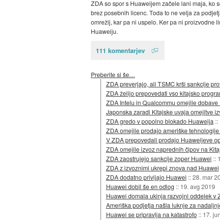
ZDA so spor s Huaweijem začele lani maja, ko so
brez posebnih licenc. Toda to ne velja za podjetj
omrežij, kar pa ni uspelo. Ker pa ni proizvodne l
Huaweiju.
111 komentarjev
Preberite si še…
ZDA preverjajo, ali TSMC krši sankcije pro
ZDA želijo prepovedati vso kitajsko progr
ZDA Intelu in Qualcommu omejile dobave
Japonska zaradi Kitajske uvaja omejitve i
ZDA gredo v popolno blokado Huaweija
::
ZDA omejile prodajo ameriške tehnologije 
V ZDA prepovedali prodajo Huaweijeve o
ZDA omejile izvoz naprednih čipov na Kita
ZDA zaostrujejo sankcije zoper Huawei
::
ZDA z izvoznimi ukrepi znova nad Huawei
ZDA dodatno privijajo Huawei
::
28. mar 2
Huawei dobil še en odlog
::
19. avg 2019
Huawei domala ukinja razvojni oddelek v
Ameriška podjetja našla luknje za nadaljn
Huawei se pripravlja na katastrofo
::
17. ju