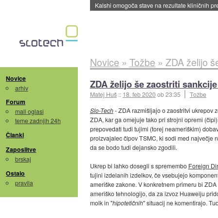
Sandisk že prodal več kot polovico SSD-jev za 
Novice
»
Tožbe
»
ZDA želijo š
Novice
ZDA želijo še zaostriti sankcij
arhiv
Matej Huš
::
18. feb 2020
ob 23:35
Tožbe
Forum
Slo-Tech
- ZDA razmišljajo o zaostritvi ukrepov
mali oglasi
ZDA, kar ga omejuje tako pri strojni opremi (čip
teme zadnjih 24h
prepovedati tudi tujimi (torej neameriškim) dobav
Članki
proizvajalec čipov TSMC, ki sodi med največje na 
da se bodo tudi dejansko zgodili.
Zaposlitve
brskaj
Ukrep bi lahko dosegli s spremembo
Foreign Di
Ostalo
tujini izdelanih izdelkov, če vsebujejo kompone
pravila
ameriške zakone. V konkretnem primeru bi ZDA od 
ameriško tehnologijo, da za izvoz Huaweiju prid
molk in "
hipotetičnih
" situacij ne komentirajo. Tu