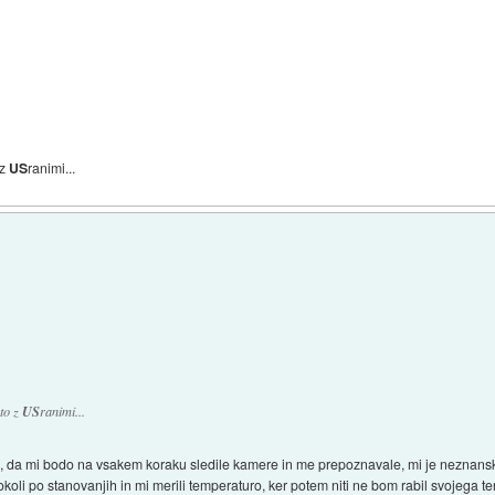
 z
US
ranimi...
to z
US
ranimi...
o, da mi bodo na vsakem koraku sledile kamere in me prepoznavale, mi je neznansko
i okoli po stanovanjih in mi merili temperaturo, ker potem niti ne bom rabil svojega