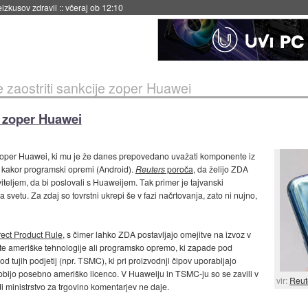
naslednji dve leti
::
včeraj ob 11:37
e zaostriti sankcije zoper Huawei
e zoper Huawei
 zoper Huawei, ki mu je že danes prepovedano uvažati komponente iz
i) kakor programski opremi (Android).
Reuters
poroča
, da želijo ZDA
iteljem, da bi poslovali s Huaweijem. Tak primer je tajvanski
svetu. Za zdaj so tovrstni ukrepi še v fazi načrtovanja, zato ni nujno,
rect Product Rule
, s čimer lahko ZDA postavljajo omejitve na izvoz v
nte ameriške tehnologije ali programsko opremo, ki zapade pod
tujih podjetij (npr. TSMC), ki pri proizvodnji čipov uporabljajo
obijo posebno ameriško licenco. V Huaweiju in TSMC-ju so se zavili v
vir:
Reut
di ministrstvo za trgovino komentarjev ne daje.