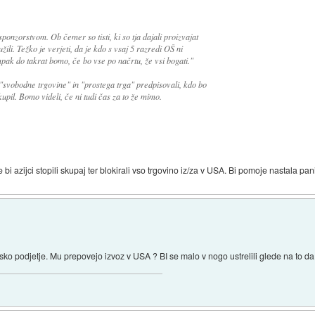
ponzorstvom. Ob čemer so tisti, ki so tja dajali proizvajat
žili. Težko je verjeti, da je kdo s vsaj 5 razredi OŠ ni
pak do takrat bomo, če bo vse po načrtu, že vsi bogati."
 "svobodne trgovine" in "prostega trga" predpisovali, kdo bo
pil. Bomo videli, če ni tudi čas za to že mimo.
če bi azijci stopili skupaj ter blokirali vso trgovino iz/za v USA. Bi pomoje nastala 
ko podjetje. Mu prepovejo izvoz v USA ? BI se malo v nogo ustrelili glede na to da d