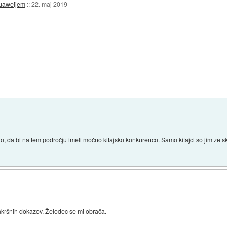
Huaweijem
::
22. maj 2019
o, da bi na tem področju imeli močno kitajsko konkurenco. Samo kitajci so jim že skor
vsakršnih dokazov. Želodec se mi obrača.