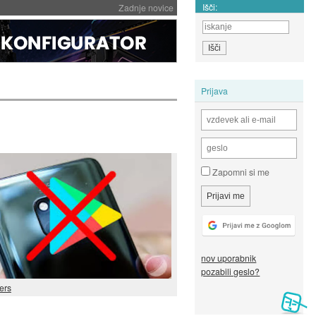
Išči:
Zadnje novice
Prijava
Zapomni si me
nov uporabnik
pozabili geslo?
ers