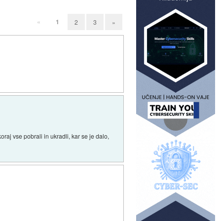
«
1
2
3
»
aj vse pobrali in ukradli, kar se je dalo,