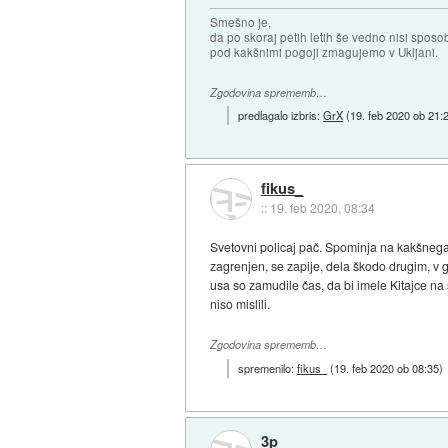
Smešno je,
da po skoraj petih letih še vedno nisi sposo
pod kakšnimi pogoji zmagujemo v Ukljani.
Zgodovina sprememb…
predlagalo izbris:
GrX
(
19. feb 2020 ob 21:
fikus_
::
19. feb 2020, 08:34
Svetovni policaj pač. Spominja na kakšnega 
zagrenjen, se zapije, dela škodo drugim, v 
usa so zamudile čas, da bi imele Kitajce na š
niso mislili.
Zgodovina sprememb…
spremenilo:
fikus_
(
19. feb 2020 ob 08:35
)
3p