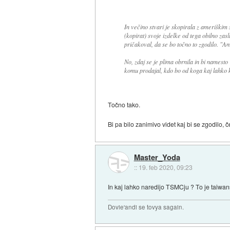
In večino stvari je skopirala z ameriškim s
(kopirat) svoje izdelke od tega obilno zaslu
pričakoval, da se bo točno to zgodilo. "Am
No, zdaj se je plima obrnila in bi namesto
komu prodajal, kdo bo od koga kaj lahko ku
Točno tako.
Bi pa bilo zanimivo videt kaj bi se zgodilo, 
Master_Yoda
::
19. feb 2020, 09:23
In kaj lahko naredijo TSMCju ? To je taiwans
Dovie'andi se tovya sagain.