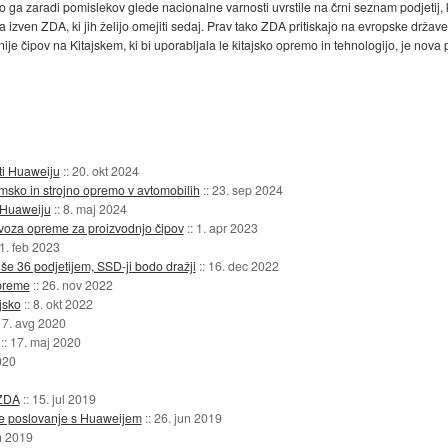
 ga zaradi pomislekov glede nacionalne varnosti uvrstile na črni seznam podjetij,
a izven ZDA, ki jih želijo omejiti sedaj. Prav tako ZDA pritiskajo na evropske države
inije čipov na Kitajskem, ki bi uporabljala le kitajsko opremo in tehnologijo, je n
ti Huaweiju
::
20. okt 2024
amsko in strojno opremo v avtomobilih
::
23. sep 2024
 Huaweiju
::
8. maj 2024
zvoza opreme za proizvodnjo čipov
::
1. apr 2023
1. feb 2023
še 36 podjetijem, SSD-ji bodo dražji
::
16. dec 2022
preme
::
26. nov 2022
jsko
::
8. okt 2022
17. avg 2020
::
17. maj 2020
020
 ZDA
::
15. jul 2019
je poslovanje s Huaweijem
::
26. jun 2019
n 2019