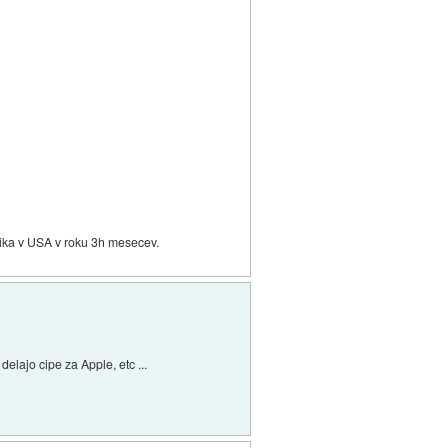
panika v USA v roku 3h mesecev.
elajo cipe za Apple, etc ...