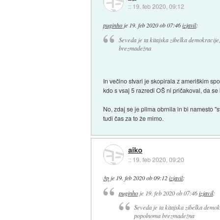
::
19. feb 2020, 09:12
puginho
je
19. feb 2020 ob 07:46
izjavil
:
Seveda je ta kitajska zibelka demokracije,
brezmadežna
In večino stvari je skopirala z ameriškim spon
kdo s vsaj 5 razredi OŠ ni pričakoval, da se
No, zdaj se je plima obrnila in bi namesto "
tudi čas za to že mimo.
aiko
::
19. feb 2020, 09:20
3p
je
19. feb 2020 ob 09:12
izjavil
:
puginho
je
19. feb 2020 ob 07:46
izjavil
:
Seveda je ta kitajska zibelka demokr
popolnoma brezmadežna