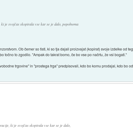
 ki je svojčas skopirala vse kar se je dalo, popolnoma
zorstvom. Ob čemer so tisti, ki so tja dajali proizvajat (kopirat) svoje izdelke od tega
 bo točno to zgodilo. "Ampak do takrat bomo, če bo vse po načrtu, že vsi bogati."
svobodne trgovine" in "prostega trga" predpisovali, kdo bo komu prodajal, kdo bo od 
acije, ki je svojčas skopirala vse kar se je dalo,