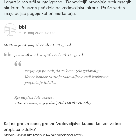
Lenart je res srčika inteligence. "Dobavitelji" prodajajo prek mnogih
platform. Amazon pač dela na zadovoljstvu strank. Pa še vedno
imajo boljše pogoje kot pri merkatorju.
bbf
::
16. maj 2022, 08:02
MrStein
je
14. maj 2022 ob 13:30
izjavil
:
poweroff
je
13. maj 2022 ob 20:14
izjavil
:
Verjamem pa tudi, da so kupci zelo zadovoljni.
Konec koncev za svoje zadovoljstvo tudi konkretno
preplačajo izdelke.
Kje najdem tole ceneje ?
https://www.amazon.de/dp/B01MU8TZRV?lin...
Saj ne gre za ceno, gre za "zadovoljstvo kupca, ko konkretno
preplača izdelke"
https://www.amazon.de/-/en/gp/product/B...