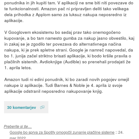
ponudnika in jih kupiti tam. V aplikaciji ne sme biti niti povezave do
te funkcionalnosti. Amazon pač ni pripravljen deliti tako velikega
dela prihodka z Applom samo za luksuz nakupa neposredno iz
aplikacije.
V Googlovem ekosistemu bo sedaj prav tako onemogočeno
kupovanje, a bo tam namesto gumba za nakup jasno obvestilo, kaj
in zakaj se je zgodilo ter povezava do alternativnega načina
nakupa, ki je prek spletne strani. Google je namreč napovedal, da
bo 1. junija začel striktno brisati aplikacije, ki bodo kršile pravila o
plačilnih sistemih. Avdioknjige (Audible) so prenehali prodajati že
1. aprila letos.
Amazon tudi ni edini ponudnik, ki bo zaradi novih pogojev omejil
nakupe iz aplikacije. Tudi Barnes & Noble je 4. aprila iz svoje
aplikacije odstranil neposredno nakupovanje knjig.
30 komentarjev
Preberite si še…
Google bo sprva za Spotify omogočil zunanje plačilne sisteme
::
24.
mar 2022