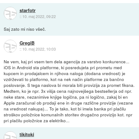
starfotr
::
10. maj 2022, 09:22
Saj zato mi niso všeč.
GregiB
::
10. maj 2022, 10:03
Ne vem, kaj pri vsem tem dela agencija za varstvo konkurence...
iOS in Android sta platforme, ki posredujeta pri prometu med
kupcem in prodajalcem in njihova naloga (dodana vrednost) je
vzdrževati to platformo, kot na nek način platforme za bančno
poslovanje. S tega naslova bi morala biti provizija za promet fiksna.
Medtem, ko je npr. 3x višja cena najnovejšega bestsellerja od npr.
neke stare, nezanimive knjige logična, pa ni logično, zakaj bi en
Apple zaračunal ob prodaji ene in druge različne provizije (vezane
na vrednost nakupa)... To je tako, kot bi imela banka pri plačilu
stroškov položnice komunalnih storitev drugačno provizijo kot. npr
pri plačilu položnice za elektriko...
tikitoki