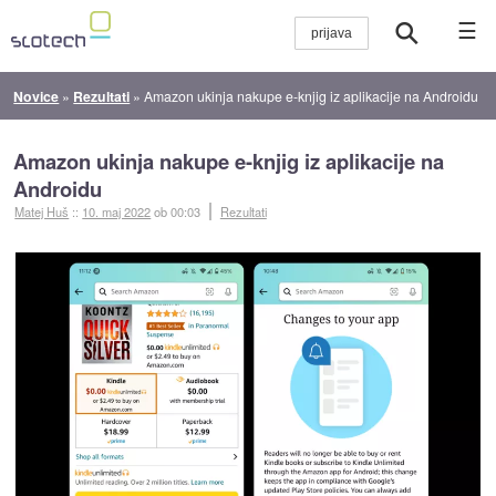
☰
Novice
»
Rezultati
»
Amazon ukinja nakupe e-knjig iz aplikacije na Androidu
Amazon ukinja nakupe e-knjig iz aplikacije na
Androidu
Matej Huš
::
10. maj 2022
ob 00:03
Rezultati