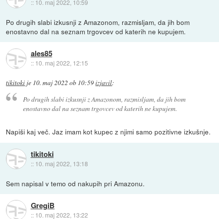
::
10. maj 2022, 10:59
Po drugih slabi izkusnji z Amazonom, razmisljam, da jih bom
enostavno dal na seznam trgovcev od katerih ne kupujem.
ales85
::
10. maj 2022, 12:15
tikitoki
je
10. maj 2022 ob 10:59
izjavil
:
Po drugih slabi izkusnji z Amazonom, razmisljam, da jih bom
enostavno dal na seznam trgovcev od katerih ne kupujem.
Napiši kaj več. Jaz imam kot kupec z njimi samo pozitivne izkušnje.
tikitoki
::
10. maj 2022, 13:18
Sem napisal v temo od nakupih pri Amazonu.
GregiB
::
10. maj 2022, 13:22