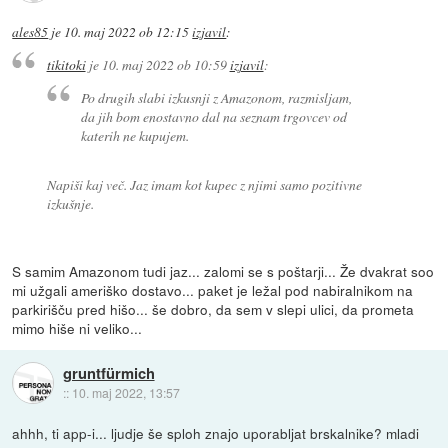
ales85
je
10. maj 2022 ob 12:15
izjavil
:
tikitoki
je
10. maj 2022 ob 10:59
izjavil
:
Po drugih slabi izkusnji z Amazonom, razmisljam,
da jih bom enostavno dal na seznam trgovcev od
katerih ne kupujem.
Napiši kaj več. Jaz imam kot kupec z njimi samo pozitivne
izkušnje.
S samim Amazonom tudi jaz... zalomi se s poštarji... Že dvakrat soo
mi užgali ameriško dostavo... paket je ležal pod nabiralnikom na
parkirišču pred hišo... še dobro, da sem v slepi ulici, da prometa
mimo hiše ni veliko...
gruntfürmich
::
10. maj 2022, 13:57
ahhh, ti app-i... ljudje še sploh znajo uporabljat brskalnike? mladi