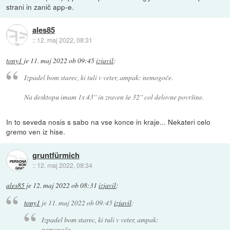
strani in zanič app-e.
ales85
::
12. maj 2022, 08:31
tony1
je
11. maj 2022 ob 09:45
izjavil
:
Izpadel bom starec, ki tuli v veter, ampak: nemogoče.
Na desktopu imam 1x 43'' in zraven še 32'' col delovne površine.
In to seveda nosis s sabo na vse konce in kraje... Nekateri celo
gremo ven iz hise.
gruntfürmich
::
12. maj 2022, 08:34
ales85
je
12. maj 2022 ob 08:31
izjavil
:
tony1
je
11. maj 2022 ob 09:45
izjavil
:
Izpadel bom starec, ki tuli v veter, ampak:
nemogoče.