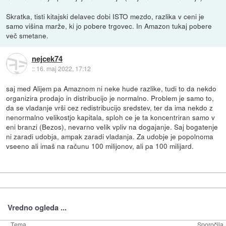
Skratka, tisti kitajski delavec dobi ISTO mezdo, razlika v ceni je
samo višina marže, ki jo pobere trgovec. In Amazon tukaj pobere
več smetane.
nejcek74
::
16. maj 2022, 17:12
saj med Alijem pa Amaznom ni neke hude razlike, tudi to da nekdo
organizira prodajo in distribucijo je normalno. Problem je samo to,
da se vladanje vrši cez redistribucijo sredstev, ter da ima nekdo z
nenormalno velikostjo kapitala, sploh ce je ta koncentriran samo v
eni branzi (Bezos), nevarno velik vpliv na dogajanje. Saj bogatenje
ni zaradi udobja, ampak zaradi vladanja. Za udobje je popolnoma
vseeno ali imaš na računu 100 milijonov, ali pa 100 milijard.
Vredno ogleda ...
Tema
Sporočila