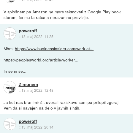
V splošnem pa Amazon ne more tekmovati z Google Play book
storom, če mu ta računa nerazumno provizijo.
poweroff
::
13. maj 2022, 11:25
Mhm:
https://www.businessinsider.com/work-at...
https://peoplesworld.org/article/worker...
In še in še...
Zimonem
::
13. maj 2022, 12:48
Ja kot nas branimir š.. overall raziskave sem pa prilepil zgoraj.
Vem da si navajen na delo v javnih šihtih.
poweroff
::
13. maj 2022, 20:14