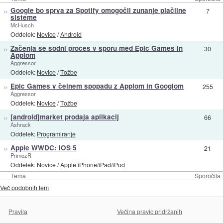
»
Google bo sprva za Spotify omogočil zunanje plačilne
7
sisteme
McHusch
Oddelek:
Novice
/
Android
»
Začenja se sodni proces v sporu med Epic Games in
30
Applom
Aggressor
Oddelek:
Novice
/
Tožbe
»
Epic Games v čelnem spopadu z Applom in Googlom
255
Aggressor
Oddelek:
Novice
/
Tožbe
»
[android]market prodaja aplikacij
66
Ashrack
Oddelek:
Programiranje
»
Apple WWDC: iOS 5
21
PrimozR
Oddelek:
Novice
/
Apple iPhone/iPad/iPod
Tema
Sporočila
Več podobnih tem
Pravila
Večina pravic pridržanih