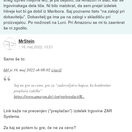
trgovinskega dela tiče. Ni bilo malokrat, da sem prejel izdelek
hitreje kot bi ga dobil iz Maribora. Saj poznamo tisto "na zalogi pri
dobavitelju". Dobavitelj ga ima pa na zalogi v skladišču pri
proizvajalcu. Po možnosti na Luni. Pri Amazonu se mi to zaenkrat
še ni zgodilo.
MrStein
::
16. maj 2022, 13:21
Samo še to:
bbf
je
16. maj 2022 ob 08:02
izjavil
:
Saj ne gre za ceno, gre za "zadovoljstvo kupca, ko konkretno
preplača izdelke"
https://www.amazon.de/-/en/gp/product/B...
Link kaže na precenjen ("preplačan") izdelek trgovine ZAR
Systems.
Za kaj se potem tu gre, če ne za ceno?