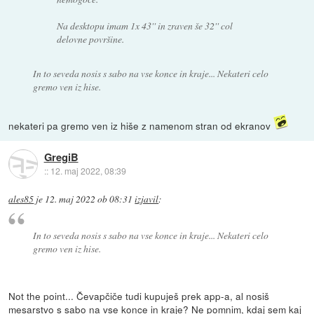
Na desktopu imam 1x 43'' in zraven še 32'' col
delovne površine.
In to seveda nosis s sabo na vse konce in kraje... Nekateri celo
gremo ven iz hise.
nekateri pa gremo ven iz hiše z namenom stran od ekranov
GregiB
::
12. maj 2022, 08:39
ales85
je
12. maj 2022 ob 08:31
izjavil
:
In to seveda nosis s sabo na vse konce in kraje... Nekateri celo
gremo ven iz hise.
Not the point... Čevapčiče tudi kupuješ prek app-a, al nosiš
mesarstvo s sabo na vse konce in kraje? Ne pomnim, kdaj sem kaj