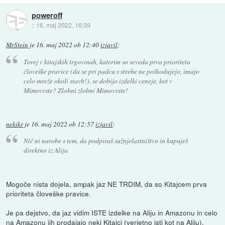
poweroff
::
16. maj 2022, 16:39
MrStein
je
16. maj 2022 ob 12:40
izjavil
:
Torej v kitajskih trgovinah, katerim so seveda prva prioriteta
človeške pravice (da se pri padcu s strehe ne poškodujejo, imajo
celo mreže okoli stavb!), se dobijo izdelki ceneje, kot v
Mimovrste? Zlobni zlobni Mimovrste!
nekikr
je
16. maj 2022 ob 12:57
izjavil
:
Nič ni narobe s tem, da podpiraš sužnjelastništvo in kupuješ
direktno iz Alija
Mogoče nista dojela, ampak jaz NE TRDIM, da so Kitajcem prva
prioriteta človeške pravice.
Je pa dejstvo, da jaz vidim ISTE izdelke na Aliju in Amazonu in celo
na Amazonu jih prodajajo neki Kitajci (verjetno isti kot na Aliju).