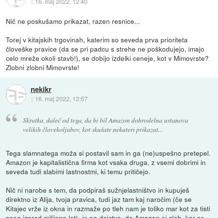
::
16. maj 2022, 12:40
Nič ne poskušamo prikazat, razen resnice...
Torej v kitajskih trgovinah, katerim so seveda prva prioriteta
človeške pravice (da se pri padcu s strehe ne poškodujejo, imajo
celo mreže okoli stavb!), se dobijo izdelki ceneje, kot v Mimovrste?
Zlobni zlobni Mimovrste!
nekikr
::
16. maj 2022, 12:57
Skratka, daleč od tega, da bi bil Amazon dobrodelna ustanova
velikih človekoljubov, kot skušate nekateri prikazat...
Tega slamnatega moža si postavil sam in ga (ne)uspešno pretepel.
Amazon je kapitalistična firma kot vsaka druga, z vsemi dobrimi in
seveda tudi slabimi lastnostmi, ki temu pritičejo.
Nič ni narobe s tem, da podpiraš sužnjelastništvo in kupuješ
direktno iz Alija, tvoja pravica, tudi jaz tam kaj naročim (če se
Kitajec vrže iz okna in razmaže po tleh nam je toliko mar kot za tisti
sneg izpred milijona let), je pa dejstvo, da Amazon ni slab, kar se