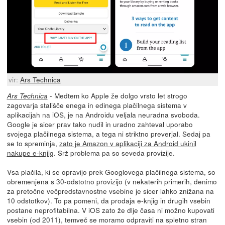
vir:
Ars Technica
- Medtem ko Apple že dolgo vrsto let strogo
Ars Technica
zagovarja stališče enega in edinega plačilnega sistema v
aplikacijah na iOS, je na Androidu veljala neuradna svoboda.
Google je sicer prav tako nudil in uradno zahteval uporabo
svojega plačilnega sistema, a tega ni striktno preverjal. Sedaj pa
se to spreminja,
zato je Amazon v aplikaciji za Android ukinil
nakupe e-knjig
. Srž problema pa so seveda provizije.
Vsa plačila, ki se opravijo prek Googlovega plačilnega sistema, so
obremenjena s 30-odstotno provizijo (v nekaterih primerih, denimo
za pretočne večpredstavnostne vsebine je sicer lahko znižana na
10 odstotkov). To pa pomeni, da prodaja e-knjig in drugih vsebin
postane neprofitabilna. V iOS zato že dlje časa ni možno kupovati
vsebin (od 2011), temveč se moramo odpraviti na spletno stran