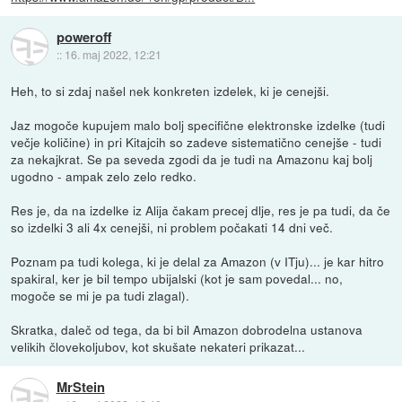
poweroff
::
16. maj 2022, 12:21
Heh, to si zdaj našel nek konkreten izdelek, ki je cenejši.
Jaz mogoče kupujem malo bolj specifične elektronske izdelke (tudi
večje količine) in pri Kitajcih so zadeve sistematično cenejše - tudi
za nekajkrat. Se pa seveda zgodi da je tudi na Amazonu kaj bolj
ugodno - ampak zelo zelo redko.
Res je, da na izdelke iz Alija čakam precej dlje, res je pa tudi, da če
so izdelki 3 ali 4x cenejši, ni problem počakati 14 dni več.
Poznam pa tudi kolega, ki je delal za Amazon (v ITju)... je kar hitro
spakiral, ker je bil tempo ubijalski (kot je sam povedal... no,
mogoče se mi je pa tudi zlagal).
Skratka, daleč od tega, da bi bil Amazon dobrodelna ustanova
velikih človekoljubov, kot skušate nekateri prikazat...
MrStein