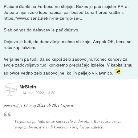
Plačani članki na Forbesu ne štejejo. Bezos je pač mojster PR-a.
Je pa o njem zelo lepo napisal par besed Lenart pred kratkim:
https://www.disenz.net/in-na-zemljo-se-...
Slab odnos do delavcev je pač dejstvo.
Dejstvo je tudi, da dobavitelje močno stiskajo. Ampak OK, temu se
reče kapitalizem.
Verjamem pa tudi, da so kupci zelo zadovoljni. Konec koncev za
svoje zadovoljstvo tudi konkretno preplačajo izdelke. V kapitalizmu
so owce vedno zelo zadovoljne, ko jih peljejo v klawnico.
MrStein
::
14. maj 2022, 13:30
poweroff
je
13. maj 2022 ob 20:14
izjavil
:
Verjamem pa tudi, da so kupci zelo zadovoljni. Konec koncev za
svoje zadovoljstvo tudi konkretno preplačajo izdelke.