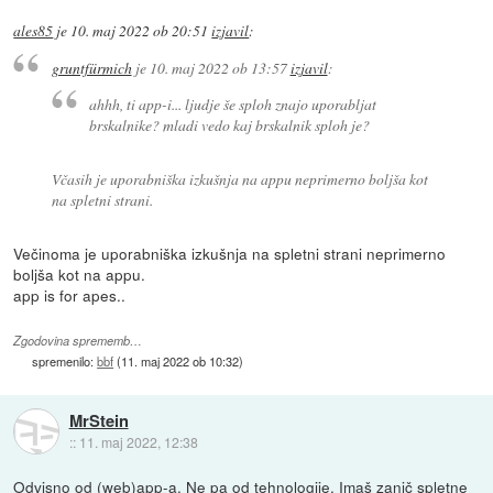
ales85
je
10. maj 2022 ob 20:51
izjavil
:
gruntfürmich
je
10. maj 2022 ob 13:57
izjavil
:
ahhh, ti app-i... ljudje še sploh znajo uporabljat
brskalnike? mladi vedo kaj brskalnik sploh je?
Včasih je uporabniška izkušnja na appu neprimerno boljša kot
na spletni strani.
Večinoma je uporabniška izkušnja na spletni strani neprimerno
boljša kot na appu.
app is for apes..
Zgodovina sprememb…
spremenilo:
bbf
(
11. maj 2022 ob 10:32
)
MrStein
::
11. maj 2022, 12:38
Odvisno od (web)app-a. Ne pa od tehnologije. Imaš zanič spletne