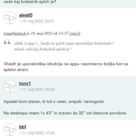
vedo kaj brskalnik sploh je?
ales85
::
10. maj 2022, 20:51
gruntfürmich
je
10. maj 2022 ob 13:57
izjavil
:
ahhh, ti app-i... ljudje še sploh znajo uporabljat brskalnike?
mladi vedo kaj brskalnik sploh je?
Včasih je uporabniška izkušnja na appu neprimerno boljša kot na
spletni strani.
tony1
::
11. maj 2022, 09:45
Izpadel bom starec, ki tuli v veter, ampak: nemogoče.
Na desktopu imam 1x 43'' in zraven še 32'' col delovne površine.
bbf
::
11. maj 2022, 10:30