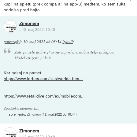
kupil na spletu (prek compa ali na app-u) medtem, ko sem sukal
oddojka pred bajto...
Zimonem
::
12. maj 2022, 10:40
poweroff
je
10. maj 2022 ob 08:54
izjavil
:
Zato pa zelo dobro j* svoje zaposlene, dobavitelje in kupce.
Model citizens, ni kaj!
Kar nekaj na pamet.
https://www.forbes.com/lists/worlds-bes...
https://www.retaildive.com/ex/mobilecom...
Zgodovina sprememb…
spremenilo:
Zimonem
(
12. maj 2022 ob 10:44
)
Zimonem
::
12. maj 2022, 10:49