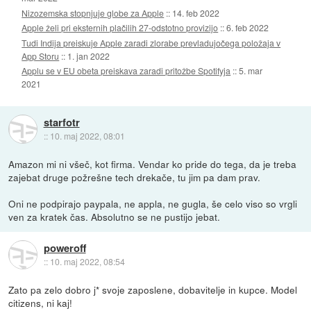
Nizozemska stopnjuje globe za Apple
::
14. feb 2022
Apple želi pri eksternih plačilih 27-odstotno provizijo
::
6. feb 2022
Tudi Indija preiskuje Apple zaradi zlorabe prevladujočega položaja v
App Storu
::
1. jan 2022
Applu se v EU obeta preiskava zaradi pritožbe Spotifyja
::
5. mar
2021
starfotr
::
10. maj 2022, 08:01
Amazon mi ni všeč, kot firma. Vendar ko pride do tega, da je treba
zajebat druge požrešne tech drekače, tu jim pa dam prav.
Oni ne podpirajo paypala, ne appla, ne gugla, še celo viso so vrgli
ven za kratek čas. Absolutno se ne pustijo jebat.
poweroff
::
10. maj 2022, 08:54
Zato pa zelo dobro j* svoje zaposlene, dobavitelje in kupce. Model
citizens, ni kaj!