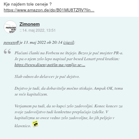
Kje najdem tole ceneje ?
https://www.amazon.de/dp/B01MU8TZRV?lin...
Zimonem
::
14. maj 2022, 13:51
poweroff
je
13. maj 2022 ob 20:14
izjavil
:
Plačani članki na Forbesu ne štejejo. Bezos je pač mojster PR-a.
Je pa o njem zelo lepo napisal par besed Lenart pred kratkim:
https://www.disenz.net/in-na-zemljo-se-...
Slab odnos do delavcev je pač dejstvo.
Dejstvo je tudi, da dobavitelje močno stiskajo. Ampak OK, temu
se reče kapitalizem.
Verjamem pa tudi, da so kupci zelo zadovoljni. Konec koncev za
svoje zadovoljstvo tudi konkretno preplačajo izdelke. V
kapitalizmu so owce vedno zelo zadovoljne, ko jih peljejo v
klawnico.