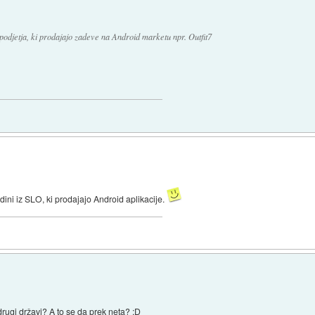
odjetja, ki prodajajo zadeve na Android marketu npr. Outfit7
dini iz SLO, ki prodajajo Android aplikacije.
drugi državi? A to se da prek neta? :D