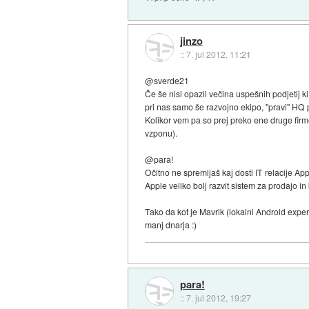
jinzo
::
7. jul 2012, 11:21
@sverde21
Če še nisi opazil večina uspešnih podjetij ki
pri nas samo še razvojno ekipo, "pravi" HQ p
Kolikor vem pa so prej preko ene druge firme v
vzponu).
@para!
Očitno ne spremljaš kaj dosti IT relacije Ap
Apple veliko bolj razvit sistem za prodajo i
Tako da kot je Mavrik (lokalni Android expert 
manj dnarja :)
para!
::
7. jul 2012, 19:27