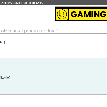
naslednji dve leti
::
danes ob 11:37
roid]market prodaja aplikacij
cij
likacije?