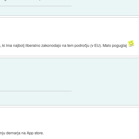
B, ki ima najbolj liberalno zakonodajo na tem področju (v EU). Malo poguglaj
nju dernarja na App store.