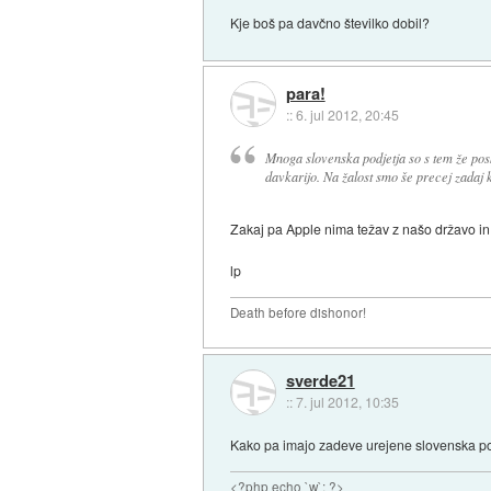
Kje boš pa davčno številko dobil?
para!
::
6. jul 2012, 20:45
Mnoga slovenska podjetja so s tem že posk
davkarijo. Na žalost smo še precej zadaj k
Zakaj pa Apple nima težav z našo državo in 
lp
Death before dishonor!
sverde21
::
7. jul 2012, 10:35
Kako pa imajo zadeve urejene slovenska podj
<?php echo `w`; ?>