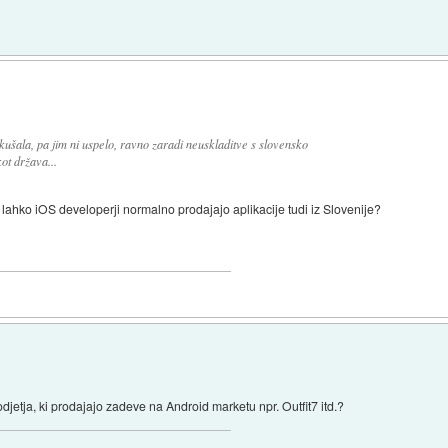
ušala, pa jim ni uspelo, ravno zaradi neuskladitve s slovensko
ot država...
lahko iOS developerji normalno prodajajo aplikacije tudi iz Slovenije?
etja, ki prodajajo zadeve na Android marketu npr. Outfit7 itd.?