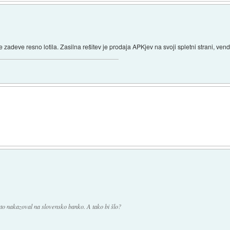
 se zadeve resno lotila. Zasilna rešitev je prodaja APKjev na svoji spletni strani, v
ato nakazoval na slovensko banko. A tako bi šlo?