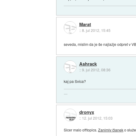
Marat
::
8. jul 2012, 15:45
seveda, mislim da je še najlažje odpret v V
Ashrack
::
9. jul 2012, 08:36
kaj pa Svica?
....
dronyx
::
12. jul 2012, 15:03
Sicer malo offtopics.
Zanimiv članek
o služe