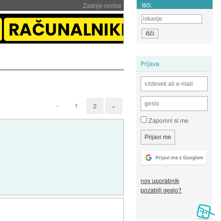
Išči:
Zadnje novice
Prijava
«
1
2
»
Zapomni si me
nov uporabnik
pozabili geslo?