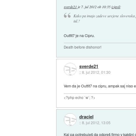
sverde21
je
7. jul 2012 ob 10:35
izjavil
:
Kako pa imajo zadeve urejene slovenska p
itd.?
Outfit7 je na Cipru.
Death before dishonor!
sverde21
::
8. jul 2012, 01:30
Vem da je Outfit7 na cipru, ampak saj niso e
<?php echo `w`; ?>
draciel
::
8. jul 2012, 13:05
Kaj pa potrebuješ da odpreš firmo v kakšni 