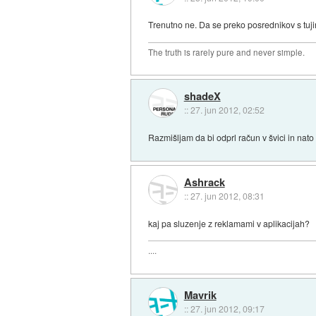
Trenutno ne. Da se preko posrednikov s tuji
The truth is rarely pure and never simple.
shadeX
::
27. jun 2012, 02:52
Razmišljam da bi odprl račun v švici in nat
Ashrack
::
27. jun 2012, 08:31
kaj pa sluzenje z reklamami v aplikacijah?
....
Mavrik
::
27. jun 2012, 09:17