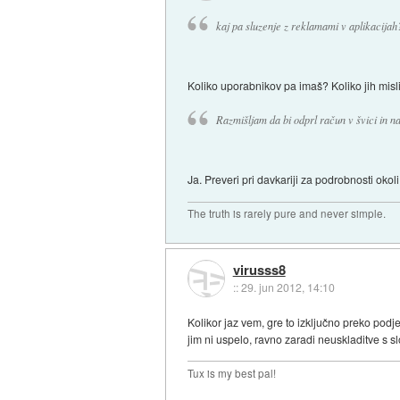
kaj pa sluzenje z reklamami v aplikacijah
Koliko uporabnikov pa imaš? Koliko jih misli
Razmišljam da bi odprl račun v švici in n
Ja. Preveri pri davkariji za podrobnosti oko
The truth is rarely pure and never simple.
virusss8
::
29. jun 2012, 14:10
Kolikor jaz vem, gre to izključno preko podj
jim ni uspelo, ravno zaradi neuskladitve s s
Tux is my best pal!