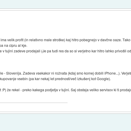
 ima velik profit (in relativno male stroške) kaj hitro pobegnejo v davčne oaze. Tako 
a na cipru al kje.
 tujini zadeve prodajali (Je pa tudi res da so si verjetno kar hitro lahko privošli od
ple - Slovenija. Zadeva vsekakor ni rožnata (kdaj smo komej dobili iPhone...). Verjet
n kupovanje vsebin (pa kar nekaj let prednosti/več izkušenj kot Google).
:P) že rekel - preko kakega podjetja v tujini. Saj obstaja veliko servisov ki ti prodajo