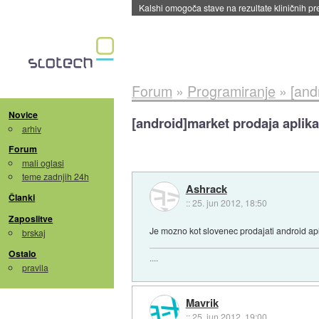
Sandisk že prodal več kot polovico SSD-jev za 
Forum
»
Programiranje
»
[and
Novice
[android]market prodaja aplika
arhiv
Forum
mali oglasi
teme zadnjih 24h
Ashrack
Članki
::
25. jun 2012, 18:50
Zaposlitve
Je mozno kot slovenec prodajati android ap
brskaj
Ostalo
....
pravila
Mavrik
::
25. jun 2012, 19:00