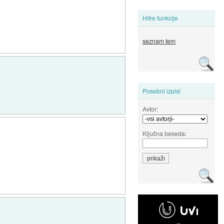
Hitre funkcije
seznam tem
Posebni izpisi
Avtor:
Ključna beseda: