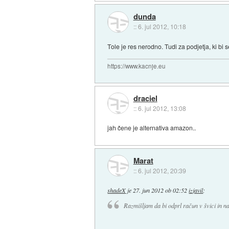
dunda
::
6. jul 2012, 10:18
Tole je res nerodno. Tudi za podjetja, ki bi
https://www.kacnje.eu
draciel
::
6. jul 2012, 13:08
jah čene je alternativa amazon..
Marat
::
6. jul 2012, 20:39
shadeX
je
27. jun 2012 ob 02:52
izjavil
:
Razmišljam da bi odprl račun v švici in n