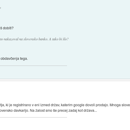
?
š dobiti?
ato nakazoval na slovensko banko. A tako bi šlo?
li obdavčenja tega.
etja, ki je registrirano v eni izmed držav, katerim google dovoli prodajo. Mnoga slo
lovensko davkarijo. Na žalost smo še precej zadaj kot država...