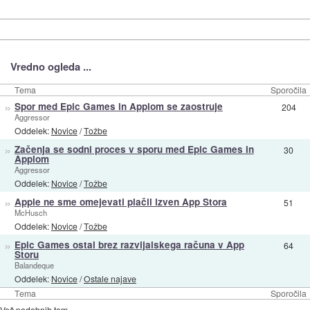
Vredno ogleda ...
Tema
Sporočila
»
Spor med Epic Games in Applom se zaostruje
204
Aggressor
Oddelek:
Novice
/
Tožbe
»
Začenja se sodni proces v sporu med Epic Games in
30
Applom
Aggressor
Oddelek:
Novice
/
Tožbe
»
Apple ne sme omejevati plačil izven App Stora
51
McHusch
Oddelek:
Novice
/
Tožbe
»
Epic Games ostal brez razvijalskega računa v App
64
Storu
Balandeque
Oddelek:
Novice
/
Ostale najave
Tema
Sporočila
Več podobnih tem