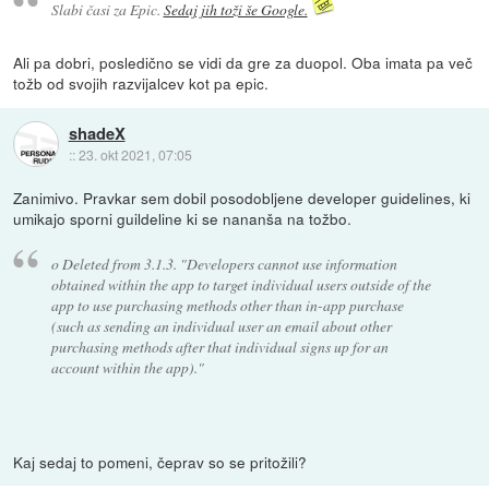
Slabi časi za Epic.
Sedaj jih toži še Google.
Ali pa dobri, posledično se vidi da gre za duopol. Oba imata pa več
tožb od svojih razvijalcev kot pa epic.
shadeX
::
23. okt 2021, 07:05
Zanimivo. Pravkar sem dobil posodobljene developer guidelines, ki
umikajo sporni guildeline ki se nananša na tožbo.
o Deleted from 3.1.3. "Developers cannot use information
obtained within the app to target individual users outside of the
app to use purchasing methods other than in-app purchase
(such as sending an individual user an email about other
purchasing methods after that individual signs up for an
account within the app)."
Kaj sedaj to pomeni, čeprav so se pritožili?