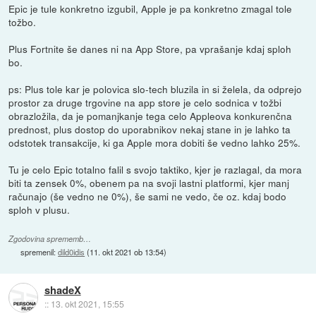
Epic je tule konkretno izgubil, Apple je pa konkretno zmagal tole
tožbo.
Plus Fortnite še danes ni na App Store, pa vprašanje kdaj sploh
bo.
ps: Plus tole kar je polovica slo-tech bluzila in si želela, da odprejo
prostor za druge trgovine na app store je celo sodnica v tožbi
obrazložila, da je pomanjkanje tega celo Appleova konkurenčna
prednost, plus dostop do uporabnikov nekaj stane in je lahko ta
odstotek transakcije, ki ga Apple mora dobiti še vedno lahko 25%.
Tu je celo Epic totalno falil s svojo taktiko, kjer je razlagal, da mora
biti ta zensek 0%, obenem pa na svoji lastni platformi, kjer manj
računajo (še vedno ne 0%), še sami ne vedo, če oz. kdaj bodo
sploh v plusu.
Zgodovina sprememb…
spremenil:
dild0idis
(
11. okt 2021 ob 13:54
)
shadeX
::
13. okt 2021, 15:55