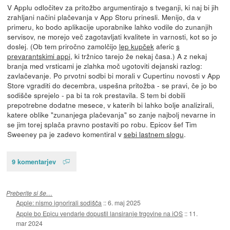
V Applu odločitev za pritožbo argumentirajo s tveganji, ki naj bi jih
zrahljani načini plačevanja v App Storu prinesli. Menijo, da v
primeru, ko bodo aplikacije uporabnike lahko vodile do zunanjih
servisov, ne morejo več zagotavljati kvalitete in varnosti, kot so jo
doslej. (Ob tem priročno zamolčijo
lep kupček
aferic
s
prevarantskimi appi
, ki tržnico tarejo že nekaj časa.) A z nekaj
branja med vrsticami je zlahka moč ugotoviti dejanski razlog:
zavlačevanje. Po prvotni sodbi bi morali v Cupertinu novosti v App
Store vgraditi do decembra, uspešna pritožba - se pravi, če jo bo
sodišče sprejelo - pa bi ta rok prestavila. S tem bi dobili
prepotrebne dodatne mesece, v katerih bi lahko bolje analizirali,
katere oblike "zunanjega plačevanja" so zanje najbolj nevarne in
se jim torej splača pravno postaviti po robu. Epicov šef Tim
Sweeney pa je zadevo komentiral v
sebi lastnem slogu
.
9 komentarjev
Preberite si še…
Apple: nismo ignorirali sodišča
::
6. maj 2025
Apple bo Epicu vendarle dopustil lansiranje trgovine na iOS
::
11.
mar 2024