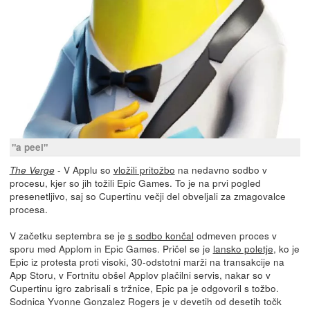
"a peel"
- V Applu so
vložili pritožbo
na nedavno sodbo v
The Verge
procesu, kjer so jih tožili Epic Games. To je na prvi pogled
presenetljivo, saj so Cupertinu večji del obveljali za zmagovalce
procesa.
V začetku septembra se je
s sodbo končal
odmeven proces v
sporu med Applom in Epic Games. Pričel se je
lansko poletje
, ko je
Epic iz protesta proti visoki, 30-odstotni marži na transakcije na
App Storu, v Fortnitu obšel Applov plačilni servis, nakar so v
Cupertinu igro zabrisali s tržnice, Epic pa je odgovoril s tožbo.
Sodnica Yvonne Gonzalez Rogers je v devetih od desetih točk