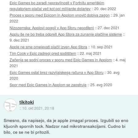
Epic Games bo zaradi nepravilnosti v Fortnitu ameriškim
regulatorjem plačal več kot pol milijarde dolarjev
::
20. dec 2022
Proces v sporu med Epicom in Applom vnovič dobiva zagon
::
29. jan
2022
Nizozemska: Applovi pogoji v App Storu nepošteni
::
27. dec 2021
Applu še ne bo treba odpreti App Stora za zunanje plačilne sisteme
::
9. dec 2021
Apple ne sme omejevati plačil izven App Stora
::
10. sep 2021
Tim Cook v Epic zadregi pred sodiščem
::
22. maj 2021
Začenja se sodni proces v sporu med Epic Games in Applom
::
4. maj
2021
Epic Games ostal brez razvijalskega računa v App Storu
::
30. avg
2020
Spor med Epic Games in Applom se zaostruje
::
25. avg 2020
tikitoki
::
10. okt 2021, 20:18
Smesno, da napisejo, da je apple zmagal proces. Izgubili so eno
kljucnih spornih tock. Nadzor nad mikrotransakcijami. Cudno bi
bilo, ce se ne bi pritozili.