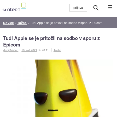
☰
Novice
»
Tožbe
»
Tudi Apple se je pritožil na sodbo v sporu z Epicom
Tudi Apple se je pritožil na sodbo v sporu z
Epicom
Jurij Kristan
::
10. okt 2021
ob 20:11
Tožbe