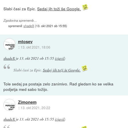
Slabi časi za Epic.
Sedaj jih toži še Google.
Zgodovina sprememb…
spremenil:
shadeX
(
13. okt 2021 ob 15:55
)
mtosev
::
13. okt 2021, 18:06
shadeX
je
13. okt 2021 ob 15:55
izjavil
:
Slabi časi za Epic.
Sedaj jih toži še Google.
Tole sedaj pa postaja zelo zanimivo. Rad gledam ko se velika
podjetja med sabo tožijo.
Zimonem
::
13. okt 2021, 20:22
shadeX
je
13. okt 2021 ob 15:55
izjavil
: