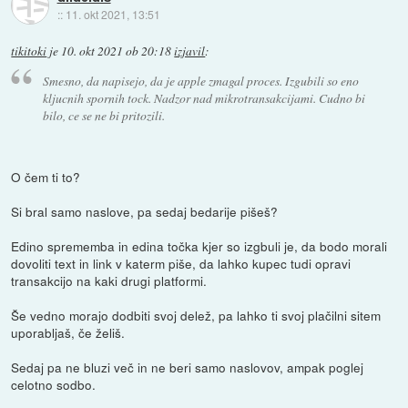
::
11. okt 2021, 13:51
tikitoki
je
10. okt 2021 ob 20:18
izjavil
:
Smesno, da napisejo, da je apple zmagal proces. Izgubili so eno
kljucnih spornih tock. Nadzor nad mikrotransakcijami. Cudno bi
bilo, ce se ne bi pritozili.
O čem ti to?
Si bral samo naslove, pa sedaj bedarije pišeš?
Edino sprememba in edina točka kjer so izgbuli je, da bodo morali
dovoliti text in link v katerm piše, da lahko kupec tudi opravi
transakcijo na kaki drugi platformi.
Še vedno morajo dodbiti svoj delež, pa lahko ti svoj plačilni sitem
uporabljaš, če želiš.
Sedaj pa ne bluzi več in ne beri samo naslovov, ampak poglej
celotno sodbo.