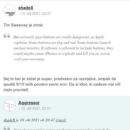
shadeX
::
10. okt 2021, 20:47
Tim Sweeney je otrok
But seriously guys buttons are really dangerous, as Apple
explains. Some buttons are big and red. Some buttons launch
nuclear missiles. If software is allowed to include buttons, they
could maybe cause iPhones to explode and kill you or, worse,
void your warranty.
Sej to kar je začel je super, predvsem za razvijalce, ampak da
spušiš 9/10 točk pomeni samo eno: Da si idiot, ki zadeve nisi niti
malo premislil.
Aggressor
::
10. okt 2021, 22:01
shadeX
je
10. okt 2021 ob 20:47
izjavil
:
Sej to kar je začel je super, predvsem za razvijalce, ampak da