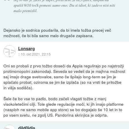
spušiš 9/10 točk pomeni samo eno: Da si idiot, ki zadeve nisi niti
malo premislil.
Dejansko je sodnica poudarila, da bi imela tožba precej več
možnosti, če bi bila samo malo drugače zapisana.
Lonsarg
::
10. okt 2021, 22:15
Oni so probali z prvo tožbo doseči da Appla regulirajo po najstrožji
protimonopolni zakonodaji. Seveda so vedeli da je majhna možnost
saj imajo drage svetovalce, samo če špilajo long-term se jim je
splačalo probat, oziroma se jim še izplača (so na vrsti še pritožbe
in višja sodišča).
Šele če bo vse to padlo, bodo začeli vlagati tožbe z manj
visokoletečimi cilji. Tole glede regulacije moči, ki jih imajo platforme
(nasploh ne samo mobile app store) se bo dogajalo še 10 let in to
po vsem svetu, ne zgolj US. Pandorina skrinjica je odprta.
dild0idis