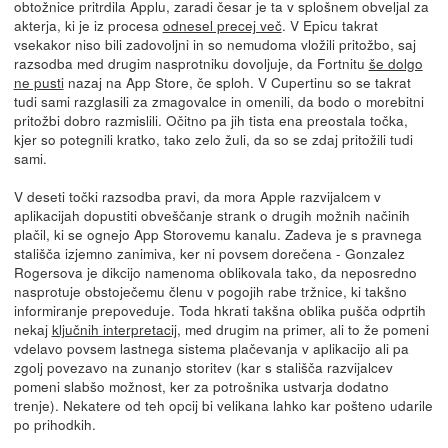
obtožnice pritrdila Applu, zaradi česar je ta v splošnem obveljal za
akterja, ki je iz procesa
odnesel precej več
. V Epicu takrat
vsekakor niso bili zadovoljni in so nemudoma vložili pritožbo, saj
razsodba med drugim nasprotniku dovoljuje, da Fortnitu
še dolgo
ne pusti
nazaj na App Store, če sploh. V Cupertinu so se takrat
tudi sami razglasili za zmagovalce in omenili, da bodo o morebitni
pritožbi dobro razmislili. Očitno pa jih tista ena preostala točka,
kjer so potegnili kratko, tako zelo žuli, da so se zdaj pritožili tudi
sami.
V deseti točki razsodba pravi, da mora Apple razvijalcem v
aplikacijah dopustiti obveščanje strank o drugih možnih načinih
plačil, ki se ognejo App Storovemu kanalu. Zadeva je s pravnega
stališča izjemno zanimiva, ker ni povsem dorečena - Gonzalez
Rogersova je dikcijo namenoma oblikovala tako, da neposredno
nasprotuje obstoječemu členu v pogojih rabe tržnice, ki takšno
informiranje prepoveduje. Toda hkrati takšna oblika pušča odprtih
nekaj
ključnih interpretacij
, med drugim na primer, ali to že pomeni
vdelavo povsem lastnega sistema plačevanja v aplikacijo ali pa
zgolj povezavo na zunanjo storitev (kar s stališča razvijalcev
pomeni slabšo možnost, ker za potrošnika ustvarja dodatno
trenje). Nekatere od teh opcij bi velikana lahko kar pošteno udarile
po prihodkih.