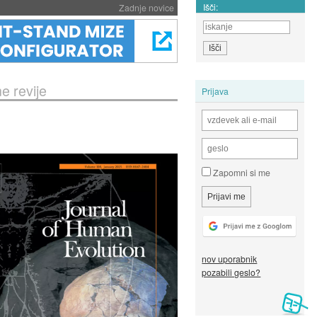
Išči:
Zadnje novice
e revije
Prijava
Zapomni si me
nov uporabnik
pozabili geslo?