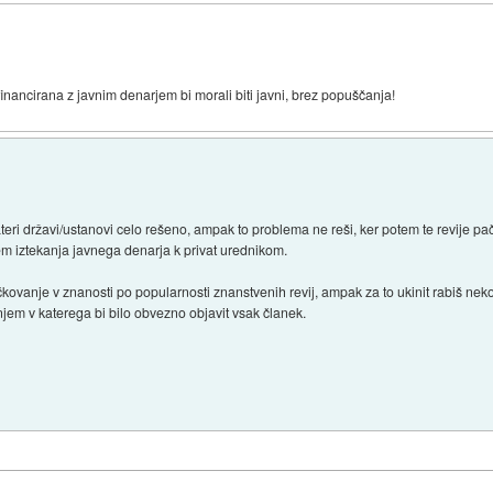
inancirana z javnim denarjem bi morali biti javni, brez popuščanja!
teri državi/ustanovi celo rešeno, ampak to problema ne reši, ker potem te revije 
em iztekanja javnega denarja k privat urednikom.
 točkovanje v znanosti po popularnosti znanstvenih revij, ampak za to ukinit rabiš ne
jem v katerega bi bilo obvezno objavit vsak članek.