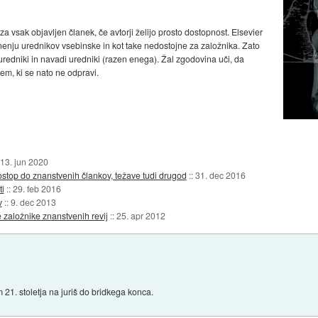
a vsak objavljen članek, če avtorji želijo prosto dostopnost. Elsevier
o mnenju urednikov vsebinske in kot take nedostojne za založnika. Zato
uredniki in navadi uredniki (razen enega). Žal zgodovina uči, da
em, ki se nato ne odpravi.
13. jun 2020
ostop do znanstvenih člankov, težave tudi drugod
::
31. dec 2016
ti
::
29. feb 2016
v
::
9. dec 2013
 založnike znanstvenih revij
::
25. apr 2012
 21. stoletja na juriš do bridkega konca.