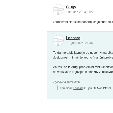
Glugy
::
31. dec 2024, 23:20
znanstveni članki še posebej če je znanost f
Lonsarg
::
1. jan 2025, 21:36
To da mora biti javno je po novem v marsika
dostopnost in imaš še vedno finančni probl
Za rešit še ta drugi problem bi rabil ukinit
network vseh objavljenih člankov z točkovan
Zgodovina sprememb…
spremenil:
Lonsarg
(
1. jan 2025 ob 21:37
)