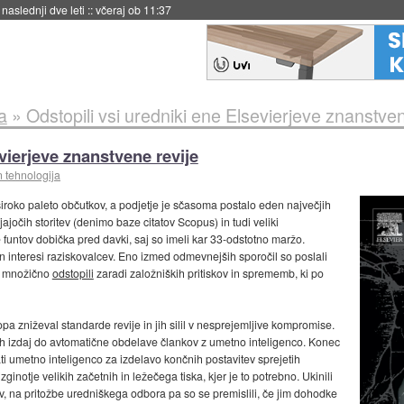
naslednji dve leti
::
včeraj ob 11:37
a
»
Odstopili vsi uredniki ene Elsevierjeve znanstven
vierjeve znanstvene revije
n tehnologija
 široko paleto občutkov, a podjetje je sčasoma postalo eden največjih
jočih storitev (denimo baze citatov Scopus) in tudi veliki
de funtov dobička pred davki, saj so imeli kar 33-odstotno maržo.
 in interesi raziskovalcev. Eno izmed odmevnejših sporočil so poslali
so množično
odstopili
zaradi založniških pritiskov in sprememb, ki po
opa zniževal standarde revije in jih silil v nesprejemljive kompromise.
ih izdaj do avtomatične obdelave člankov z umetno inteligenco. Konec
ti umetno inteligenco za izdelavo končnih postavitev sprejetih
ginotje velikih začetnih in ležečega tiska, kjer je to potrebno. Ukinili
v, na pritožbe uredniškega odbora pa so se premislili, če jim dohodke