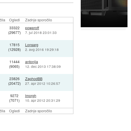
čila
Ogledi
Zadnje sporočilo
33322
poweroff
(29677)
7. jul 2018 23:01:33
17815
Lonsarg
(12928)
2. avg 2016 19:29:18
11444
antonija
(9065)
12. dec 2013 17:38:09
23826
ZaphodBB
(20472)
27. apr 2012 10:26:57
9272
lmorgh
(7071)
10. apr 2012 20:31:29
čila
Ogledi
Zadnje sporočilo