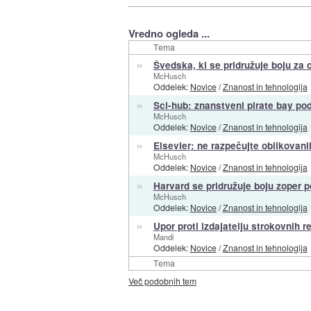
Vredno ogleda ...
Tema
»
Švedska, ki se pridružuje boju za 
McHusch
Oddelek:
Novice
/
Znanost in tehnologija
»
Sci-hub: znanstveni pirate bay po
McHusch
Oddelek:
Novice
/
Znanost in tehnologija
»
Elsevier: ne razpečujte oblikovan
McHusch
Oddelek:
Novice
/
Znanost in tehnologija
»
Harvard se pridružuje boju zoper p
McHusch
Oddelek:
Novice
/
Znanost in tehnologija
»
Upor proti izdajatelju strokovnih re
Mandi
Oddelek:
Novice
/
Znanost in tehnologija
Tema
Več podobnih tem