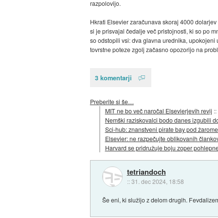
razpolovijo.
Hkrati Elsevier zaračunava skoraj 4000 dolarjev z
si je prisvajal čedalje več pristojnosti, ki so p
so odstopili vsi: dva glavna urednika, upokojeni 
tovrstne poteze zgolj začasno opozorijo na probl
3 komentarji
Preberite si še…
MIT ne bo več naročal Elsevierjevih revij
::
Nemški raziskovalci bodo danes izgubili d
Sci-hub: znanstveni pirate bay pod žarome
Elsevier: ne razpečujte oblikovanih članko
Harvard se pridružuje boju zoper pohlepne
tetriandoch
::
31. dec 2024, 18:58
Še eni, ki služijo z delom drugih. Fevdalizem