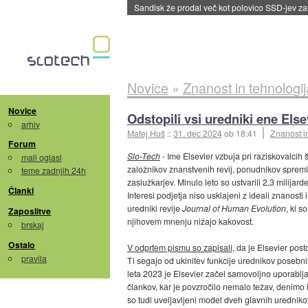
Sandisk že prodal več kot polovico SSD-jev za 
Novice
»
Znanost in tehnologij
Novice
Odstopili vsi uredniki ene Else
arhiv
Matej Huš
::
31. dec 2024
ob 18:41
Znanost i
Forum
Slo-Tech
- Ime Elsevier vzbuja pri raziskovalcih
mali oglasi
založnikov znanstvenih revij, ponudnikov spremlja
teme zadnjih 24h
zaslužkarjev. Minulo leto so ustvarili 2,3 milijar
Članki
Interesi podjetja niso usklajeni z ideali znanosti
uredniki revije
Journal of Human Evolution
, ki 
Zaposlitve
njihovem mnenju nižajo kakovost.
brskaj
Ostalo
V odprtem pismu so zapisali
, da je Elsevier post
pravila
Ti segajo od ukinitev funkcije urednikov posebn
leta 2023 je Elsevier začel samovoljno uporablja
člankov, kar je povzročilo nemalo težav, denimo iz
so tudi uveljavljeni model dveh glavnih uredniko