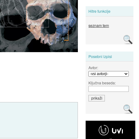
Hitre funkcije
seznam tem
Posebni izpisi
Avtor:
Ključna beseda: