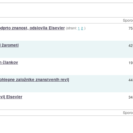
Sporo
odprto znanost, odslovila Elsevier
(strani:
1
2
)
75
d žarometi
42
ih člankov
19
ohlepne založnike znanstvenih revij
44
vij Elsevier
34
Sporo