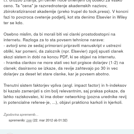
ceno. Ta "cena" je razvrednotenje akademskih nazivov,
zbirokratiziranost akademije (preko trupel do tock.press). V koncni
fazi to povzroca cvetenje podjetij, kot sta denimo Elsevier in Wiley
ter se kdo.
Osebno mislim, da bi morali biti vsi clanki prostodostopni na
internetu. Razloga za to sta povsem tehnicne narave:
- avtorji smo ze sedaj primorani pripraviti manuskript v ustrezni
obliki, kar pomeni, da zaloznik (npr. Elsevier) zgolj spusti clanek
skozi sistem in dobi na koncu PDF, ki se objavi na internetu.
- hramba clankov ne more stati vec kot prgisce dolarjev (1-2) na
clanek; dasiravno se izkaze, da revije zahtevajo po 30 in vec
dolarjev za deset let stare clanke, kar je povsem abotno.
Trenutni sistem faktorjev vpliva (angl. impact factor) in h-indeksov
bi kazalo zamenjati s cim bolj relevantnim, saj praksa pokaze, da
lahko raziskovalec, ki ima dober networking (pozna urednike revij
in potencialne referee-je, ...), objavi prakticno karkoli in kjerkoli.
Zgodovina sprememb…
spremenilo:
zee
(
22. mar 2012 ob 01:32
)