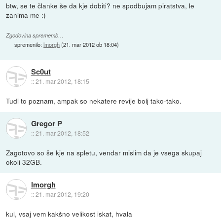
btw, se te članke še da kje dobiti? ne spodbujam piratstva, le
zanima me :)
Zgodovina sprememb…
spremenilo:
lmorgh
(
21. mar 2012 ob 18:04
)
Sc0ut
::
21. mar 2012, 18:15
Tudi to poznam, ampak so nekatere revije bolj tako-tako.
Gregor P
::
21. mar 2012, 18:52
Zagotovo so še kje na spletu, vendar mislim da je vsega skupaj
okoli 32GB.
lmorgh
::
21. mar 2012, 19:20
kul, vsaj vem kakšno velikost iskat, hvala