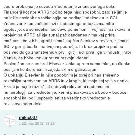
Jedro problema je seveda vrednotenje znanstvenega dela.
Financerji kot npr ARRS tipično tega niso sposobni, zato se jim je
najlažje naslonit na točkologijo na podlagi indeksov a la SCI.
Znanstveniki po začetni fazi mladostnega entuziazma hitro
ugotovijo, da so indeksi hudičevo pomembni. Tvoj novi raziskovalni
projekt na ARRS ali kje zunaj pač dandanes nima kaj prida
možnosti, če v bibliografiji nimaš kupčka člankov v revijah, ki imajo
SCI v gornji četrtini na tvojem področju. In brez projekta pač ne
boš več dolgo znanstvenik v prvi ligi ;) Tudi prva liga v industriji rabi
članke, če hoče konkurirat za razvojni denar.
Posledično se zaenkrat Elsevier lahko uprem samo tako, da članke
pošiljam konkurenčnim zajedalskim organizacijam.
O upiranju Elsevier in njim podobnim je torej pri nas smiselno
razmišljat predvsem na ARRS in v krogih, ki imajo kaj vpliva nanjo.
Hkrati je nujno razmišljat o dovolj relevantni nadomestni
numerologiji za vrednotenje, ker ni pričakovat, da bodo v bodoče
sposobni kaj bolj usposobljeni za vsebinsko vrednotenje
raziskovalnega dela.
mikic007
::
22. mar 2012, 13:22