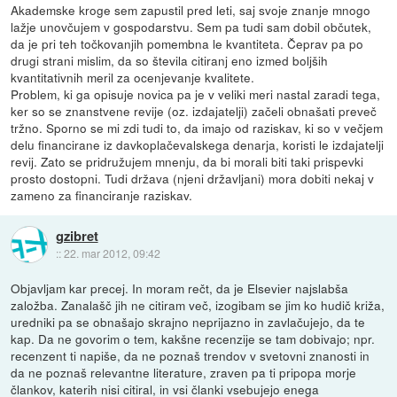
Akademske kroge sem zapustil pred leti, saj svoje znanje mnogo
lažje unovčujem v gospodarstvu. Sem pa tudi sam dobil občutek,
da je pri teh točkovanjih pomembna le kvantiteta. Čeprav pa po
drugi strani mislim, da so števila citiranj eno izmed boljših
kvantitativnih meril za ocenjevanje kvalitete.
Problem, ki ga opisuje novica pa je v veliki meri nastal zaradi tega,
ker so se znanstvene revije (oz. izdajatelji) začeli obnašati preveč
tržno. Sporno se mi zdi tudi to, da imajo od raziskav, ki so v večjem
delu financirane iz davkoplačevalskega denarja, koristi le izdajatelji
revij. Zato se pridružujem mnenju, da bi morali biti taki prispevki
prosto dostopni. Tudi država (njeni državljani) mora dobiti nekaj v
zameno za financiranje raziskav.
gzibret
::
22. mar 2012, 09:42
Objavljam kar precej. In moram rečt, da je Elsevier najslabša
založba. Zanalašč jih ne citiram več, izogibam se jim ko hudič križa,
uredniki pa se obnašajo skrajno neprijazno in zavlačujejo, da te
kap. Da ne govorim o tem, kakšne recenzije se tam dobivajo; npr.
recenzent ti napiše, da ne poznaš trendov v svetovni znanosti in
da ne poznaš relevantne literature, zraven pa ti pripopa morje
člankov, katerih nisi citiral, in vsi članki vsebujejo enega