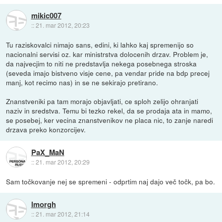
mikic007
::
21. mar 2012, 20:23
Tu raziskovalci nimajo sans, edini, ki lahko kaj spremenijo so
nacionalni servisi oz. kar ministrstva dolocenih drzav. Problem je,
da najvecjim to niti ne predstavlja nekega posebnega stroska
(seveda imajo bistveno visje cene, pa vendar pride na bdp precej
manj, kot recimo nas) in se ne sekirajo pretirano.
Znanstveniki pa tam morajo objavljati, ce sploh zelijo ohranjati
naziv in sredstva. Temu bi tezko rekel, da se prodaja ata in mamo,
se posebej, ker vecina znanstvenikov ne placa nic, to zanje naredi
drzava preko konzorcijev.
PaX_MaN
::
21. mar 2012, 20:29
Sam točkovanje nej se spremeni - odprtim naj dajo več točk, pa bo.
lmorgh
::
21. mar 2012, 21:14