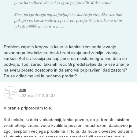
pa se bos odlocil, da ne bos igral po pravilih. Kako, cemu?
Sicer pa kje drugje naj objavljajo oz. dobivajo vire, Elsevier itak
pokupi vse, kar se malo dvigne iz povprecja. Ni cist tako na izi in
tut cifra 9000 ni v bistvu nic...
Problem zaprtih krogov in kako je kapitalizem nadaljevanje
navadnega fevdalizma. Vsak brani svojo ped zemlje, znanja,
karkoli. Kot civilizacija pa capljamo na mestu in ogromno dela se
podvaja. Tudi zaradi takšnih reči. Si predstavljaš da je vse znanje
na svetu prosto dostopno in da smo vsi pripravljeni dati zastonj?
Da se odločimo vsi in nočemo prodat?
zee
::
22. mar 2012, 01:31
V branje priporocam
tole
.
Kot nekdo, ki dela v akademiji, lahko povem, da je trenutni sistem
vrednotenja znanstvene kvalitete povsem neustrezen, dasiravno je
zgolj simptom vecjega problema in to je, da hoce clovestvo ustvariti
t.i. druzbo znanja, pri cemer hoce omenjeni cilj doseci za vsako