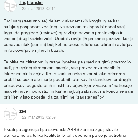
Highlander
::
22. mar 2012, 02:11
Tudi sam (trenutno se) delam v akademskih krogih in se kar
strinjam gospodom zee-jem. Na seznam razlogov bi dodal vsaj
tega, da preglede (reviewe) opravljajo povsem prostovoljno in
zastonj drugi raziskovalci. Urednik revije jih pa samo pozove, kar je
ponavadi itak (sumim) bolj kot ne cross-reference citiranih avtorjev
in reviewerjev v njihovih bazah.
Te bitke za citiranost in razne indekse pa (med drugim) povzrocijo
tudi, po mojem skromnem mnenje, vse prevec raztresenih in
inkrementalnih objav. Ko te zanima neka stvar si tako primoran
prebiti se cez malo morje podobnih clankov in clancicov ter drugih
prispevkov, pogosto enih in istih avtorjev, kjer v vsakem "natresejo"
malcek nove modrosti... in kar je najbolj zalostno, na koncu se sam
prisiljen v isto pocetje, da za njimi ne "zaostanes" :-/
zee
::
22. mar 2012, 02:59
Hkrati pa agencija tipa slovenski ARRS zanima zgolj stevilo
clankov, ne pa toliko kvaliteta le-teh, obenem pa se je potrebno