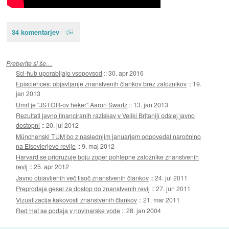
34 komentarjev
Preberite si še…
Sci-hub uporabljajo vsepovsod
::
30. apr 2016
Episciences: objavljanje znanstvenih člankov brez založnikov
::
19.
jan 2013
Umrl je "JSTOR-ov heker" Aaron Swartz
::
13. jan 2013
Rezultati javno financiranih raziskav v Veliki Britaniji odslej javno
dostopni
::
20. jul 2012
Münchenski TUM bo z naslednjim januarjem odpovedal naročnino
na Elsevierjeve revije
::
9. maj 2012
Harvard se pridružuje boju zoper pohlepne založnike znanstvenih
revij
::
25. apr 2012
Javno objavljenih več tisoč znanstvenih člankov
::
24. jul 2011
Preprodaja gesel za dostop do znanstvenih revij
::
27. jun 2011
Vizualizacija kakovosti znanstvenih člankov
::
21. mar 2011
Red Hat se podaja v novinarske vode
::
28. jan 2004