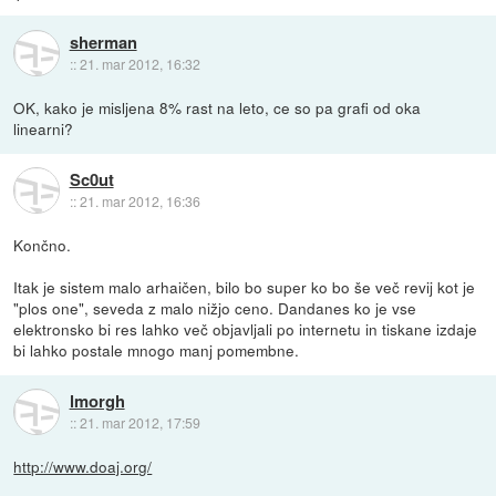
sherman
::
21. mar 2012, 16:32
OK, kako je misljena 8% rast na leto, ce so pa grafi od oka
linearni?
Sc0ut
::
21. mar 2012, 16:36
Končno.
Itak je sistem malo arhaičen, bilo bo super ko bo še več revij kot je
"plos one", seveda z malo nižjo ceno. Dandanes ko je vse
elektronsko bi res lahko več objavljali po internetu in tiskane izdaje
bi lahko postale mnogo manj pomembne.
lmorgh
::
21. mar 2012, 17:59
http://www.doaj.org/