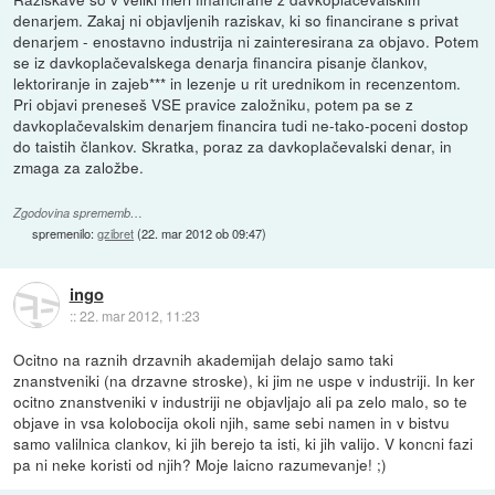
denarjem. Zakaj ni objavljenih raziskav, ki so financirane s privat
denarjem - enostavno industrija ni zainteresirana za objavo. Potem
se iz davkoplačevalskega denarja financira pisanje člankov,
lektoriranje in zajeb*** in lezenje u rit urednikom in recenzentom.
Pri objavi preneseš VSE pravice založniku, potem pa se z
davkoplačevalskim denarjem financira tudi ne-tako-poceni dostop
do taistih člankov. Skratka, poraz za davkoplačevalski denar, in
zmaga za založbe.
Zgodovina sprememb…
spremenilo:
gzibret
(
22. mar 2012 ob 09:47
)
ingo
::
22. mar 2012, 11:23
Ocitno na raznih drzavnih akademijah delajo samo taki
znanstveniki (na drzavne stroske), ki jim ne uspe v industriji. In ker
ocitno znanstveniki v industriji ne objavljajo ali pa zelo malo, so te
objave in vsa kolobocija okoli njih, same sebi namen in v bistvu
samo valilnica clankov, ki jih berejo ta isti, ki jih valijo. V koncni fazi
pa ni neke koristi od njih? Moje laicno razumevanje! ;)