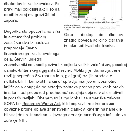
študentov in raziskovalcev. Po
pravi mali policijski akciji
so ga
dobili in zdaj mu grozi 35 let
zapora.
Dogodka sta opozorila na širši
Odprti dostop do člankov
in sistematični problem
znatno poveča količino citiranja
zaslužkarstva iz naslova
in tako tudi kvaliteto članka.
preprodaje (javno
financiranega) raziskovalnega
dela. Številni ugledni
znanstveniki so začeli pozivati k bojkotu velikih založnikov, posebej
dansko-britanskega giganta Elsevier
. Motilo ji je, da navija cene
revij (povprečno 8% rast na leto, glej graf) oz. jih prodaja v
nefleksibilnih kompletih, s čimer spravlja manjše univerzitetne
knjižnice v obup; da od avtorjev zahteva prenos prav vseh pravic
in s tem tudi prepoved predhodne/nadaljnje objave v alternativnih
in prostih revijah. Obenem so javno lobirali za ameriška zakona
SOPA ter
Research Works Act
, ki bi odpravil troletno prakso
obvezne proste objave znanstvenih člankov
, katerih nastanek je
bil vsaj delno financiran iz javnega denarja ameriškega inštituta za
zdravje NIH.
Poziv za bojkot je
januarja spisal
ugledni britanski matematik