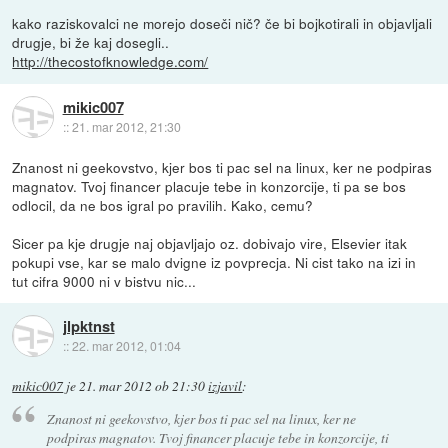
kako raziskovalci ne morejo doseči nič? če bi bojkotirali in objavljali
drugje, bi že kaj dosegli..
http://thecostofknowledge.com/
mikic007
::
21. mar 2012, 21:30
Znanost ni geekovstvo, kjer bos ti pac sel na linux, ker ne podpiras
magnatov. Tvoj financer placuje tebe in konzorcije, ti pa se bos
odlocil, da ne bos igral po pravilih. Kako, cemu?
Sicer pa kje drugje naj objavljajo oz. dobivajo vire, Elsevier itak
pokupi vse, kar se malo dvigne iz povprecja. Ni cist tako na izi in
tut cifra 9000 ni v bistvu nic...
jlpktnst
::
22. mar 2012, 01:04
mikic007
je
21. mar 2012 ob 21:30
izjavil
:
Znanost ni geekovstvo, kjer bos ti pac sel na linux, ker ne
podpiras magnatov. Tvoj financer placuje tebe in konzorcije, ti