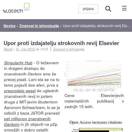
☰
Novice
»
Znanost in tehnologija
»
Upor proti izdajatelju strokovnih revij Elsevier
Upor proti izdajatelju strokovnih revij Elsevier
Mandi
::
21. mar 2012
ob 15:03
Znanost in tehnologija
- O težavnem
Singularity Hub
in dragem dostopu do
znanstvenih člankov smo že
precej pisali. Lani sta se na to
temo pojavili dve aferi, prva s
preprodajo gesel
do uglednih
Cene Elsevierjevih
znanstvenih revij in potem
matematičnih publikacij v
druga z MIT-jevim študentom
zadnjih 15 letih.
Aaronom Schwartzem, ki se je
odločil z baze JSTOR prenesti
pet milijonov znanstvenih
člankom
in jih objaviti na p2p
omrežjih v dobro ostalih