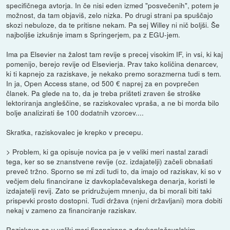
specifičnega avtorja. In če nisi eden izmed "posvečenih", potem je
možnost, da tam objaviš, zelo nizka. Po drugi strani pa spuščajo
skozi nebuloze, da te pritisne nekam. Pa sej Willey ni nič boljši. Še
najboljše izkušnje imam s Springerjem, pa z EGU-jem.
Ima pa Elsevier na žalost tam revije s precej visokim IF, in vsi, ki kaj
pomenijo, berejo revije od Elsevierja. Prav tako količina denarcev,
ki ti kapnejo za raziskave, je nekako premo sorazmerna tudi s tem.
In ja, Open Access stane, od 500 € naprej za en povprečen
članek. Pa glede na to, da je treba prišteti zraven še stroške
lektoriranja angleščine, se raziskovalec vpraša, a ne bi morda bilo
bolje analizirati še 100 dodatnih vzorcev....
Skratka, raziskovalec je krepko v precepu.
> Problem, ki ga opisuje novica pa je v veliki meri nastal zaradi
tega, ker so se znanstvene revije (oz. izdajatelji) začeli obnašati
preveč tržno. Sporno se mi zdi tudi to, da imajo od raziskav, ki so v
večjem delu financirane iz davkoplačevalskega denarja, koristi le
izdajatelji revij. Zato se pridružujem mnenju, da bi morali biti taki
prispevki prosto dostopni. Tudi država (njeni državljani) mora dobiti
nekaj v zameno za financiranje raziskav.
Raziskave so v veliki meri financirane z davkoplačevalskim