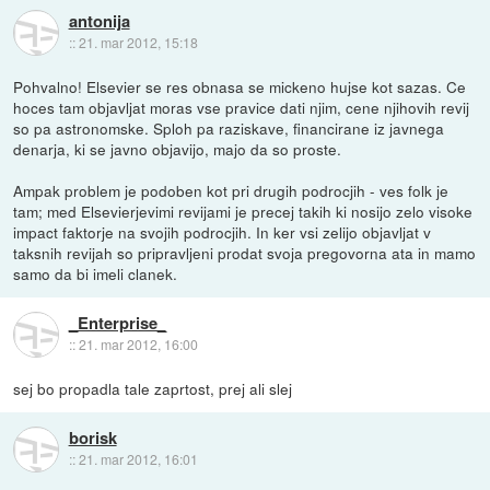
antonija
::
21. mar 2012, 15:18
Pohvalno! Elsevier se res obnasa se mickeno hujse kot sazas. Ce
hoces tam objavljat moras vse pravice dati njim, cene njihovih revij
so pa astronomske. Sploh pa raziskave, financirane iz javnega
denarja, ki se javno objavijo, majo da so proste.
Ampak problem je podoben kot pri drugih podrocjih - ves folk je
tam; med Elsevierjevimi revijami je precej takih ki nosijo zelo visoke
impact faktorje na svojih podrocjih. In ker vsi zelijo objavljat v
taksnih revijah so pripravljeni prodat svoja pregovorna ata in mamo
samo da bi imeli clanek.
_Enterprise_
::
21. mar 2012, 16:00
sej bo propadla tale zaprtost, prej ali slej
borisk
::
21. mar 2012, 16:01