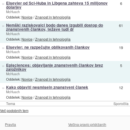
»
Elsevier od Sci-Huba in Libgena zahteva 15 milijonov
6
dolarjev
McHusch
Oddelek:
Novice
/
Znanost in tehnologija
»
Nemški raziskovalci bodo danes izgubili dostop do
61
znanstvenih člankov, težave tudi dr
McHusch
Oddelek:
Novice
/
Znanost in tehnologija
»
Elsevier: ne razpečujte oblikovanih člankov
19
McHusch
Oddelek:
Novice
/
Znanost in tehnologija
»
Episciences: objavljanje znanstvenih člankov brez
5
založnikov
McHusch
Oddelek:
Novice
/
Znanost in tehnologija
»
Kako objaviti nesmiseln znanstveni članek
12
McHusch
Oddelek:
Novice
/
Znanost in tehnologija
Tema
Sporočila
Več podobnih tem
Pravila
Večina pravic pridržanih