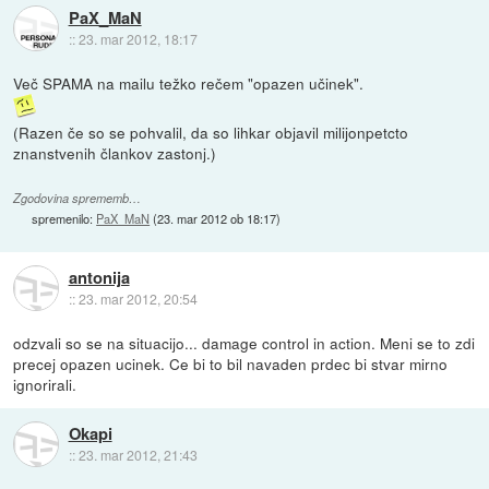
PaX_MaN
::
23. mar 2012, 18:17
Več SPAMA na mailu težko rečem "opazen učinek".
(Razen če so se pohvalil, da so lihkar objavil milijonpetcto
znanstvenih člankov zastonj.)
Zgodovina sprememb…
spremenilo:
PaX_MaN
(
23. mar 2012 ob 18:17
)
antonija
::
23. mar 2012, 20:54
odzvali so se na situacijo... damage control in action. Meni se to zdi
precej opazen ucinek. Ce bi to bil navaden prdec bi stvar mirno
ignorirali.
Okapi
::
23. mar 2012, 21:43