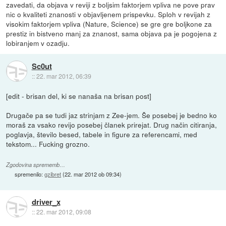
zavedati, da objava v reviji z boljsim faktorjem vpliva ne pove prav
nic o kvaliteti znanosti v objavljenem prispevku. Sploh v revijah z
visokim faktorjem vpliva (Nature, Science) se gre gre boljkone za
prestiz in bistveno manj za znanost, sama objava pa je pogojena z
lobiranjem v ozadju.
Sc0ut
::
22. mar 2012, 06:39
[edit - brisan del, ki se nanaša na brisan post]
Drugače pa se tudi jaz strinjam z Zee-jem. Še posebej je bedno ko
moraš za vsako revijo posebej članek prirejat. Drug način citiranja,
poglavja, število besed, tabele in figure za referencami, med
tekstom... Fucking grozno.
Zgodovina sprememb…
spremenilo:
gzibret
(
22. mar 2012 ob 09:34
)
driver_x
::
22. mar 2012, 09:08