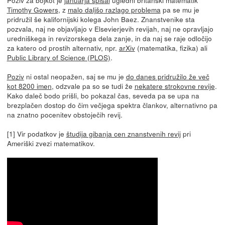
Timothy Gowers
, z
malo daljšo razlago problema
pa se mu je
pridružil še kalifornijski kolega John Baez. Znanstvenike sta
pozvala, naj ne objavljajo v Elsevierjevih revijah, naj ne opravljajo
uredniškega in revizorskega dela zanje, in da naj se raje odločijo
za katero od prostih alternativ, npr.
arXiv
(matematika, fizika) ali
Public Library of Science (PLOS)
.
Poziv
ni ostal neopažen, saj se mu je
do danes pridružilo že več
kot 8200 imen
, odzvale pa so se tudi že
nekatere strokovne revije
.
Kako daleč bodo prišli, bo pokazal čas, seveda pa se upa na
brezplačen dostop do čim večjega spektra člankov, alternativno pa
na znatno pocenitev obstoječih revij.
[1] Vir podatkov je
študija gibanja cen znanstvenih revij
pri
Ameriški zvezi matematikov.