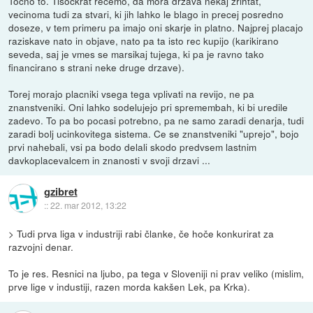
Tocno to. Tisockrat recemo, da mora drzava nekaj zrihtat,
vecinoma tudi za stvari, ki jih lahko le blago in precej posredno
doseze, v tem primeru pa imajo oni skarje in platno. Najprej placajo
raziskave nato in objave, nato pa ta isto rec kupijo (karikirano
seveda, saj je vmes se marsikaj tujega, ki pa je ravno tako
financirano s strani neke druge drzave).
Torej morajo placniki vsega tega vplivati na revijo, ne pa
znanstveniki. Oni lahko sodelujejo pri spremembah, ki bi uredile
zadevo. To pa bo pocasi potrebno, pa ne samo zaradi denarja, tudi
zaradi bolj ucinkovitega sistema. Ce se znanstveniki "uprejo", bojo
prvi nahebali, vsi pa bodo delali skodo predvsem lastnim
davkoplacevalcem in znanosti v svoji drzavi ...
gzibret
::
22. mar 2012, 13:22
> Tudi prva liga v industriji rabi članke, če hoče konkurirat za
razvojni denar.
To je res. Resnici na ljubo, pa tega v Sloveniji ni prav veliko (mislim,
prve lige v industiji, razen morda kakšen Lek, pa Krka).