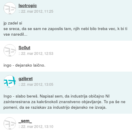
Isotropic
::
22. mar 2012, 11:25
jp zadel si
se sreca, da se sam ne zaposlis tam, njih nebi bilo treba vec, k bi ti
vse naredil...
Sc0ut
::
22. mar 2012, 12:53
ingo - dejansko laično.
gzibret
::
22. mar 2012, 13:05
Ingo - slabo bereš. Napisal sem, da industrija običajno NI
zainteresirana za kakršnokoli znanstveno objavljanje. To pa še ne
pomeni, da se raziskav za industrijo dejansko ne izvaja.
_sem_
::
22. mar 2012, 13:10