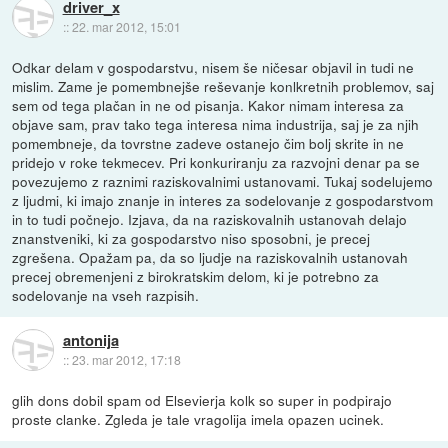
driver_x
::
22. mar 2012, 15:01
Odkar delam v gospodarstvu, nisem še ničesar objavil in tudi ne
mislim. Zame je pomembnejše reševanje konlkretnih problemov, saj
sem od tega plačan in ne od pisanja. Kakor nimam interesa za
objave sam, prav tako tega interesa nima industrija, saj je za njih
pomembneje, da tovrstne zadeve ostanejo čim bolj skrite in ne
pridejo v roke tekmecev. Pri konkuriranju za razvojni denar pa se
povezujemo z raznimi raziskovalnimi ustanovami. Tukaj sodelujemo
z ljudmi, ki imajo znanje in interes za sodelovanje z gospodarstvom
in to tudi počnejo. Izjava, da na raziskovalnih ustanovah delajo
znanstveniki, ki za gospodarstvo niso sposobni, je precej
zgrešena. Opažam pa, da so ljudje na raziskovalnih ustanovah
precej obremenjeni z birokratskim delom, ki je potrebno za
sodelovanje na vseh razpisih.
antonija
::
23. mar 2012, 17:18
glih dons dobil spam od Elsevierja kolk so super in podpirajo
proste clanke. Zgleda je tale vragolija imela opazen ucinek.