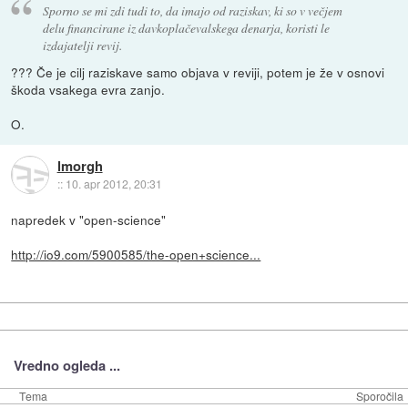
Sporno se mi zdi tudi to, da imajo od raziskav, ki so v večjem
delu financirane iz davkoplačevalskega denarja, koristi le
izdajatelji revij.
??? Če je cilj raziskave samo objava v reviji, potem je že v osnovi
škoda vsakega evra zanjo.
O.
lmorgh
::
10. apr 2012, 20:31
napredek v "open-science"
http://io9.com/5900585/the-open+science...
Vredno ogleda ...
Tema
Sporočila