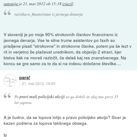
antonija
je
21. mar 2012 ob 15:18
izjavil
:
raziskave, financirane iz javnega denarja
V sloveniji je po moje 90% strokovnih člankov financirano iz
javnega denarja. Vse te silne trume asistentov po faxih so
prisiljene pisati "strokovne" in strokovne članke, potem pa še lezt v
rit in verjetno še plačevat urednikom, da objavijo 2 strani, kjer
bistva itak ne moreš razložit, če delaš kaj res znanstvenega. Na
koncu se gre samo za to da si na indexu določene številke....
para!
::
21. mar 2012, 16:05
Po
pravi mali policijski akciji
so ga dobili in zdaj mu grozi 35
let zapora.
A je čudno, da se lopova lotijo s pravo policijsko akcijo? Sicer je
kazen poštena za lopova takšnega obsega.
lp