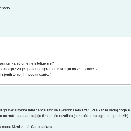
cenario.
zemom vajeti umetne inteligence?
okracijo? Ali je sposobna sprememb ki si jih bo želel človek?
pri njenih temeljih - posamezniku?
prave" umetne inteligence smo še svetlobna leta stran. Vse kar se sedaj dogaja 
o na način, da nam dajejo čim boljše rezultate (ie naučimo na ogromno podatkih).
a sebe. Skratka nič. Samo računa.