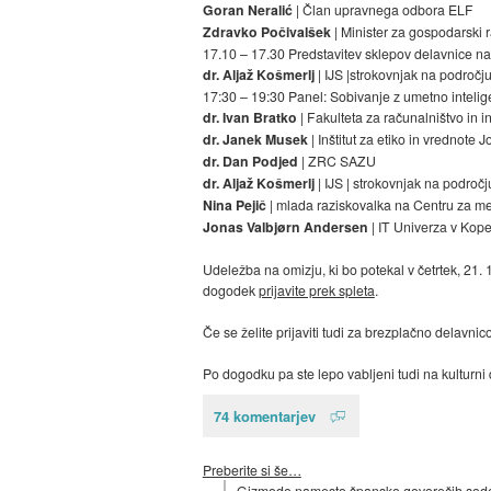
Goran Neralić
| Član upravnega odbora ELF
Zdravko Počivalšek
| Minister za gospodarski r
17.10 – 17.30 Predstavitev sklepov delavnice n
dr. Aljaž Košmerlj
| IJS |strokovnjak na področj
17:30 – 19:30 Panel: Sobivanje z umetno inteli
dr. Ivan Bratko
| Fakulteta za računalništvo in i
dr. Janek Musek
| Inštitut za etiko in vrednote J
dr. Dan Podjed
| ZRC SAZU
dr. Aljaž Košmerlj
| IJS | strokovnjak na področ
Nina Pejič
| mlada raziskovalka na Centru za m
Jonas Valbjørn Andersen
| IT Univerza v Ko
Udeležba na omizju, ki bo potekal v četrtek, 21.
dogodek
prijavite prek spleta
.
Če se želite prijaviti tudi za brezplačno delavn
Po dogodku pa ste lepo vabljeni tudi na kulturni 
74 komentarjev
Preberite si še…
Gizmodo namesto špansko govorečih sodel