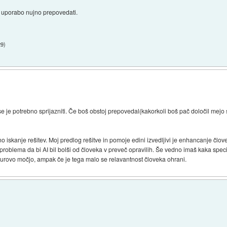
je uporabo nujno prepovedati.
29
)
se je potrebno sprijazniti. Če boš obstoj prepovedal(kakorkoli boš pač določil mejo 
o iskanje rešitev. Moj predlog rešitve in pomoje edini izvedljivi je enhancanje človek
roblema da bi AI bil bolši od človeka v preveč opravilih. Še vedno imaš kaka specif
surovo močjo, ampak če je tega malo se relavantnost človeka ohrani.