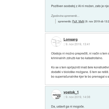
Pozitiven soobstoj z AI ni možen, zato je n
Zgodovina sprememb…
spremenilo:
PaX_MaN
(
9. nov 2019 ob 13:
Lonsarg
::
9. nov 2019, 13:41
Obstoja ni možno preprečiti, ni način s tem 
kriminalnih združb kar bo katastrofalno.
Ko se s tem sprijazniš imaš šele konstruktivn
dodatki v biološke možgane. S tem se rešiš p
bo superračunalnike kjer te bo premagal s 
vostok_1
::
9. nov 2019, 14:08
Da, ustavit ga ni mogoče.