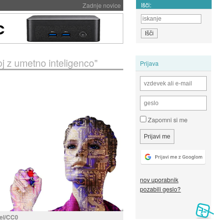
Išči:
Zadnje novice
j z umetno inteligenco"
Prijava
Zapomni si me
nov uporabnik
pozabili geslo?
el/CC0