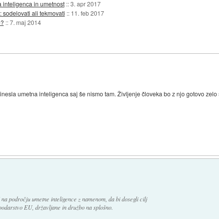
a inteligenca in umetnost
::
3. apr 2017
: sodelovati ali tekmovati
::
11. feb 2017
e?
::
7. maj 2014
nesla umetna inteligenca saj še nismo tam. Življenje človeka bo z njo gotovo zelo 
 na področju umetne inteligence z namenom, da bi dosegli cilj
spodarstvo EU, državljane in družbo na splošno.