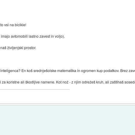
o vsi na bicikle!
a imajo avtomobili lastno zavest in voljo).
aš življenjski prostor.
inteligenca? En koš srednješolske matematika in ogromen kup podatkov. Brez zavest
 za koristne ali škodljive namene. Kot nož - z njim odrežeš kruh, ali zaštihaš sosed