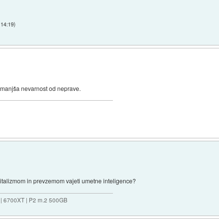
 14:19
)
e manjša nevarnost od neprave.
italizmom in prevzemom vajeti umetne inteligence?
 | 6700XT | P2 m.2 500GB