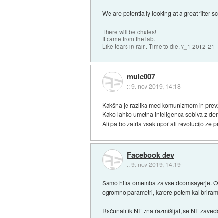
We are potentially looking at a great filter s
There will be chutes!
It came from the lab.
Like tears in rain. Time to die. v_1 2012-21
mulc007
::
9. nov 2019, 14:18
Kakšna je razlika med komunizmom in prev
Kako lahko umetna inteligenca sobiva z dem
Ali pa bo zatrla vsak upor ali revolucijo že 
Facebook dev
::
9. nov 2019, 14:19
Samo hitra omemba za vse doomsayerje. Od "
ogromno parametri, katere potem kalibriram
Računalnik NE zna razmišljat, se NE zaved