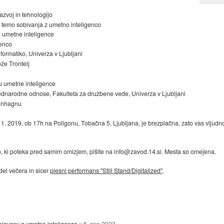
azvoj in tehnologijo
a temo sobivanja z umetno inteligenco
u umetne inteligence
genco
nformatiko, Univerza v Ljubljani
ože Trontelj
ju umetne inteligence
ednarodne odnose, Fakulteta za družbene vede, Univerza v Ljubljani
penhagnu
 11. 2019, ob 17h na Poligonu, Tobačna 5, Ljubljana, je brezplačna, zato vas vljudno
ico, ki poteka pred samim omizjem, pišite na info@zavod.14.si. Mesta so omejena.
del večera in sicer
plesni performans "Still Stand/Digitalized"
.
avcev z umetno inteligenco
::
6. sep 2023