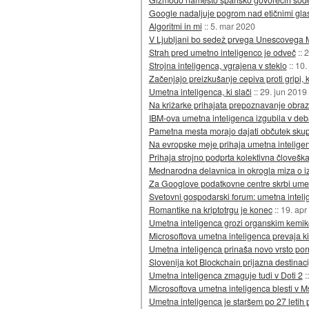
Google nadaljuje pogrom nad etičnimi glas
Algoritmi in mi
::
5. mar 2020
V Ljubljani bo sedež prvega Unescovega 
Strah pred umetno inteligenco je odveč
::
2
Strojna inteligenca, vgrajena v steklo
::
10.
Začenjajo preizkušanje cepiva proti gripi, 
Umetna inteligenca, ki slači
::
29. jun 2019
Na križarke prihajata prepoznavanje obraz
IBM-ova umetna inteligenca izgubila v deb
Pametna mesta morajo dajati občutek skup
Na evropske meje prihaja umetna intelige
Prihaja strojno podprta kolektivna človeška
Mednarodna delavnica in okrogla miza o i
Za Googlove podatkovne centre skrbi umet
Svetovni gospodarski forum: umetna intelig
Romantike na kriptotrgu je konec
::
19. apr
Umetna inteligenca grozi organskim kemi
Microsoftova umetna inteligenca prevaja kit
Umetna inteligenca prinaša novo vrsto por
Slovenija kot Blockchain prijazna destinaci
Umetna inteligenca zmaguje tudi v Doti 2
:
Microsoftova umetna inteligenca blesti v 
Umetna inteligenca je staršem po 27 letih