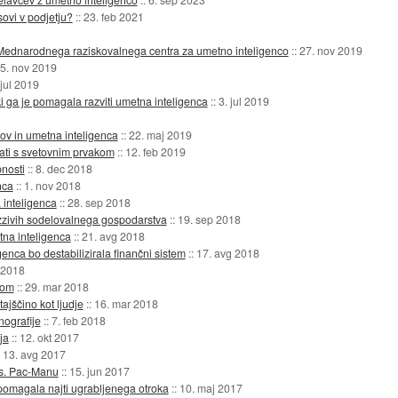
ovi v podjetju?
::
23. feb 2021
Mednarodnega raziskovalnega centra za umetno inteligenco
::
27. nov 2019
5. nov 2019
 jul 2019
ki ga je pomagala razviti umetna inteligenca
::
3. jul 2019
ov in umetna inteligenca
::
22. maj 2019
ati s svetovnim prvakom
::
12. feb 2019
nosti
::
8. dec 2018
nca
::
1. nov 2018
 inteligenca
::
28. sep 2018
zzivih sodelovalnega gospodarstva
::
19. sep 2018
na inteligenca
::
21. avg 2018
enca bo destabilizirala finančni sistem
::
17. avg 2018
 2018
kom
::
29. mar 2018
ajščino kot ljudje
::
16. mar 2018
nografije
::
7. feb 2018
ja
::
12. okt 2017
:
13. avg 2017
Ms. Pac-Manu
::
15. jun 2017
 pomagala najti ugrabljenega otroka
::
10. maj 2017