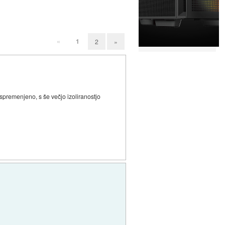
«
1
2
»
spremenjeno, s še večjo izoliranostjo