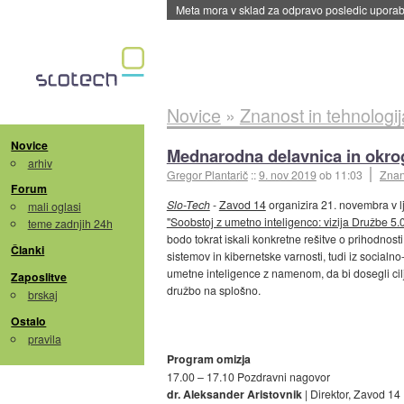
ByteDance trenira največji model umetne intel
Novice
»
Znanost in tehnologij
Novice
Mednarodna delavnica in okrog
arhiv
Gregor Plantarič
::
9. nov 2019
ob 11:03
Znan
Forum
Slo-Tech
-
Zavod 14
organizira 21. novembra v 
mali oglasi
"Soobstoj z umetno inteligenco: vizija Družbe 5.
teme zadnjih 24h
bodo tokrat iskali konkretne rešitve o prihodnosti
Članki
sistemov in kibernetske varnosti, tudi iz socialn
umetne inteligence z namenom, da bi dosegli cilj 
Zaposlitve
družbo na splošno.
brskaj
Ostalo
pravila
Program omizja
17.00 – 17.10 Pozdravni nagovor
dr. Aleksander Aristovnik
| Direktor, Zavod 14