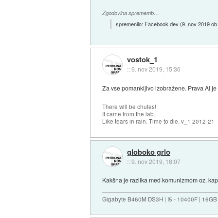
Zgodovina sprememb…
spremenilo:
Facebook dev
(
9. nov 2019 ob
vostok_1
::
9. nov 2019, 15:36
Za vse pomankljivo izobražene. Prava AI j
There will be chutes!
It came from the lab.
Like tears in rain. Time to die. v_1 2012-21
globoko grlo
::
9. nov 2019, 18:07
Kakšna je razlika med komunizmom oz. kap
Gigabyte B460M DS3H | I5 - 10400F | 16GB