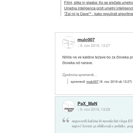
Filmi, slike in glasba: Ko se srečata umetn
Umetna inteligenca proti umetni inteligenci
"Žal mi je Dave"* - kako regulirati algoritm
mulc007
::
9. nov 2019, 13:27
Nihče ne ve kakšne težave bo za človeka pri
človeka od narave.
Zgodovina sprememb…
spremenil:
mulc007
(
9. nov 2019 ob 13:27
)
PaX_MaN
::
9. nov 2019, 13:29
nagovorili kakšna bi morala biti vloga EU
največ koristi za oblikovalce politike, go