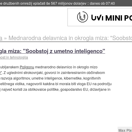
igence doslej
::
včeraj ob 21:37
a
»
Mednarodna delavnica in okrogla miza: "Soobsto
la miza: "Soobstoj z umetno inteligenco"
ost in tehnologija
ljubljanskem
Poligonu
mednarodno delavnico in okroglo mizo
0"
. Z uglednimi strokovnjaki, govorci in zainteresiranim občinstvom
 razvoja algoritmov, umetne inteligence, kibernetike, kognitivnih
o-etičnega vidika, nagovorili kakšna bi morala biti vloga EU na področju
največ koristi za oblikovalce politike, gospodarstvo EU, državljane in
Max Pix