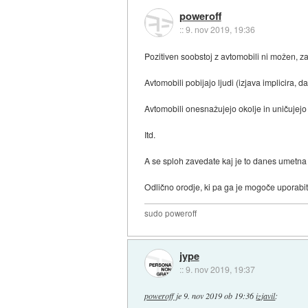
poweroff
::
9. nov 2019, 19:36
Pozitiven soobstoj z avtomobili ni možen, zat
Avtomobili pobijajo ljudi (izjava implicira, d
Avtomobili onesnažujejo okolje in uničujejo n
Itd.
A se sploh zavedate kaj je to danes umetna 
Odlično orodje, ki pa ga je mogoče uporabiti
sudo poweroff
jype
::
9. nov 2019, 19:37
poweroff
je
9. nov 2019 ob 19:36
izjavil
: