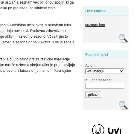
e ustvarila seznam več bilijonov spojin, ki ga
alka pa gre sedaj na klinične teste.
Hitre funkcije
s.
seznam tem
og 50-odstotno učinkovita, v nekaterih letih
o napadajo novi sevi. Svetovna zdravstvena
eje aktivni naslednjo sezono. Včasih jim to
 Letošnja sezona gripe v Avstraliji se je začela
Posebni izpisi
abljajo. Običajno gre za različne korelacije
onske mreže oziroma strojno učenje predstavljajo
Avtor:
 preveriti v laboratoriju - temu in kasnejšim
Ključna beseda: