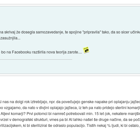
na skrivaj že dosegla samozavedanje, te spojine "pripravila" tako, da so sicer učink
zasužnjila...
bo na Facebooku razširila nova teorija zarote....
ki nas na dolgi rok iztrebljajo, npr. da povečujejo genske napake pri oplajanju jajče
no vzgajamo, da nato v divjini oplajajo jajčeca, iz teh pa nato pridejo sterilni komarj
evi komarji? Prvi potomci bi namreč potrebovali min. 15 let (ok, nekatere manjšine 
vrzel v demografski strukturi, vmes pa bi AI lahko našel še druge načine, da se poča
ilizacijskem, ki bi steriliziral še odraslo populacijo. Tistih nekaj % ljudi, ki bi ostalo,