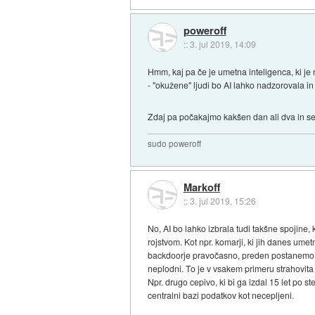
poweroff
::
3. jul 2019, 14:09
Hmm, kaj pa če je umetna inteligenca, ki je 
- "okužene" ljudi bo AI lahko nadzorovala in 
Zdaj pa počakajmo kakšen dan ali dva in se 
sudo poweroff
Markoff
::
3. jul 2019, 15:26
No, AI bo lahko izbrala tudi takšne spojine, 
rojstvom. Kot npr. komarji, ki jih danes umet
backdoorje pravočasno, preden postanemo AIj
neplodni. To je v vsakem primeru strahovita 
Npr. drugo cepivo, ki bi ga izdal 15 let po ster
centralni bazi podatkov kot necepljeni.