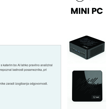
 katerim bo AI lahko pravilno analiziral
prepoznal lastnosti posameznika, pri
znike zaradi izogibanja odgovornosti.