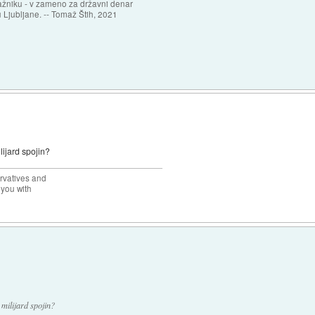
ažniku - v zameno za državni denar
 Ljubljane. -- Tomaž Štih, 2021
lijard spojin?
rvatives and
 you with
 milijard spojin?