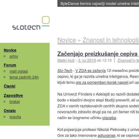
Spletne strani začele streči oglase za agente
Novice
»
Znanost in tehnologij
Novice
Začenjajo preizkušanje cepiva p
arhiv
Matej Huš
::
3. jul 2019
ob 12:19
Znanost in t
Forum
Slo-Tech
-
V ZDA se začenja
12-mesečno preizkuš
mali oglasi
cepivo, ki ga je razvila umetna inteligenca. Resn
teme zadnjih 24h
kljub temu
gre za pomemben korak naprej
pri up
Članki
Na Univerzi Flinders v Adelajdi so razvili dodate
Zaposlitve
bodo v klasični dvojno slepi študiji preverili, ali 
brskaj
ZDA v osmih raziskovalnih centrih skupno sodeluj
Ostalo
novorazvito zdravilo drugi pa ne, pri čemer niti bo
pravila
način se izognemo učinku
placeba
.
Kot pojasnjuje profesor Nikolai Petrovsky z unive
Gre za tako imenovane
adjuvanse
, ki se cepivo