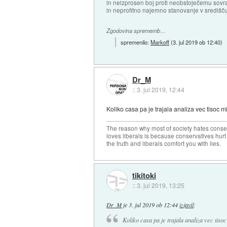
in neizprosen boj proti neobstoječemu sovr
in neprofitno najemno stanovanje v središču
Zgodovina sprememb…
spremenilo:
Markoff
(
3. jul 2019 ob 12:40
)
Dr_M
::
3. jul 2019, 12:44
Koliko casa pa je trajala analiza vec tisoc mi
The reason why most of society hates conse
loves liberals is because conservatives hurt
the truth and liberals comfort you with lies.
tikitoki
::
3. jul 2019, 13:25
Dr_M
je
3. jul 2019 ob 12:44
izjavil
:
Koliko casa pa je trajala analiza vec tisoc