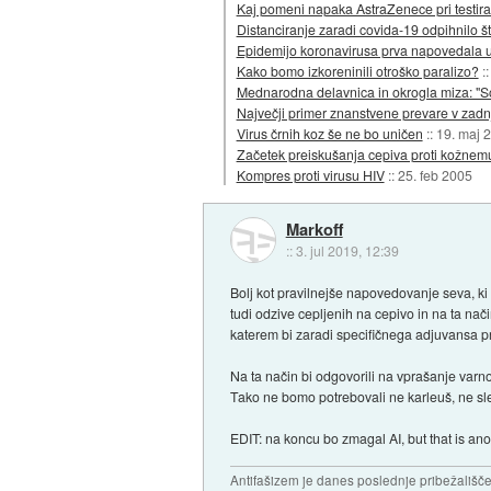
Kaj pomeni napaka AstraZenece pri testiran
Distanciranje zaradi covida-19 odpihnilo št
Epidemijo koronavirusa prva napovedala u
Kako bomo izkoreninili otroško paralizo?
:
Mednarodna delavnica in okrogla miza: "So
Največji primer znanstvene prevare v zadnj
Virus črnih koz še ne bo uničen
::
19. maj 
Začetek preiskušanja cepiva proti kožnem
Kompres proti virusu HIV
::
25. feb 2005
Markoff
::
3. jul 2019, 12:39
Bolj kot pravilnejše napovedovanje seva, ki
tudi odzive cepljenih na cepivo in na ta nač
katerem bi zaradi specifičnega adjuvansa pr
Na ta način bi odgovorili na vprašanje varn
Tako ne bomo potrebovali ne karleuš, ne sl
EDIT: na koncu bo zmagal AI, but that is anot
Antifašizem je danes poslednje pribežališče