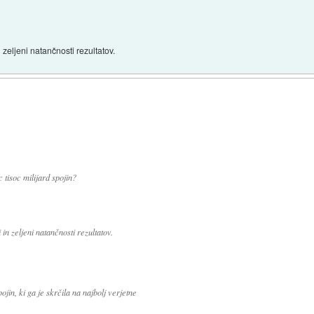
zeljeni natančnosti rezultatov.
c tisoc milijard spojin?
n zeljeni natančnosti rezultatov.
jin, ki ga je skrčila na najbolj verjetne