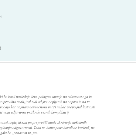
el.
6
)
ki bo kosil naslednje leto, polagam upanje na odsotnost ega in
 pravilno analiziral tudi odzive cepljenih na cepivo in na ta
zročajo kar najmanj nevšečnosti in (2) nekoč prepoznal lastnosti
ičnega adjuvansa prišlo do resnih komplikacij.
nosti cepiv, hkrati pa preprečili motiv skrivanja neželenih
gibanja odgovornosti. Tako ne bomo potrebovali ne karleuš, ne
gala bo znanost in razum.