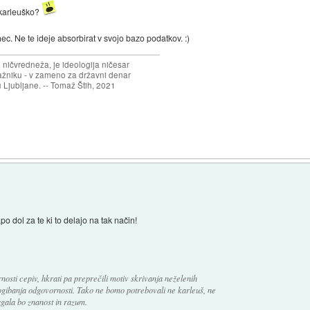
 karleuško?
l hec. Ne te ideje absorbirat v svojo bazo podatkov. :)
 ničvredneža, je ideologija ničesar
ažniku - v zameno za državni denar
 Ljubljane. -- Tomaž Štih, 2021
o dol za te ki to delajo na tak način!
nosti cepiv, hkrati pa preprečili motiv skrivanja neželenih
gibanja odgovornosti. Tako ne bomo potrebovali ne karleuš, ne
gala bo znanost in razum.