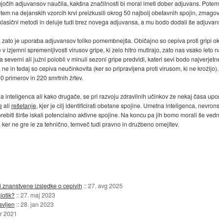
očih adjuvansov naučila, kakšna značilnosti bi moral imeti dober adjuvans. Potem j
potem na dejanskih vzorcih krvi preizkusili okrog 50 najbolj obetavnih spojin, zmagov
o klasični metodi in deluje tudi brez novega adjuvansa, a mu bodo dodali še adjuvan
, zato je uporaba adjuvansov toliko pomembnejša. Običajno so cepiva proti gripi okr
v izjemni spremenljivosti virusov gripe, ki zelo hitro mutirajo, zato nas vsako let
everni ali južni polobli v minuli sezoni gripe predvidi, kateri sevi bodo najverjetn
 ne in tedaj so cepiva neučinkovita (ker so pripravljena proti virusom, ki ne krožijo).
00 primerov in 220 smrtnih žrtev.
 inteligenca ali kako drugače, se pri razvoju zdravilnih učinkov že nekaj časa upor
e
ali
rešetanje
, kjer je cilj identificirati obetane spojine. Umetna inteligenca, nevr
orebiti širše iskali potencialno aktivne spojine. Na koncu pa jih bomo morali še vedno
, ker ne gre le za tehnično, temveč tudi pravno in družbeno omejitev.
i znanstvene izsledke o cepivih
::
27. avg 2025
iotik?
::
27. maj 2023
avljen
::
28. jan 2023
pr 2021