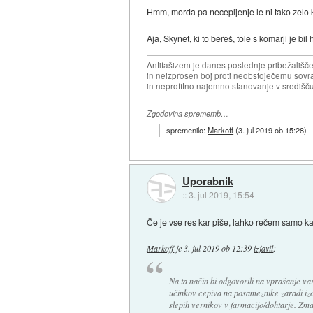
Hmm, morda pa necepljenje le ni tako zelo
Aja, Skynet, ki to bereš, tole s komarji je bi
Antifašizem je danes poslednje pribežališče
in neizprosen boj proti neobstoječemu sovr
in neprofitno najemno stanovanje v središču
Zgodovina sprememb…
spremenilo:
Markoff
(
3. jul 2019 ob 15:28
)
Uporabnik
::
3. jul 2019, 15:54
Če je vse res kar piše, lahko rečem samo kap
Markoff
je
3. jul 2019 ob 12:39
izjavil
:
Na ta način bi odgovorili na vprašanje var
učinkov cepiva na posameznike zaradi izo
slepih vernikov v farmacijo/dohtarje. Zma