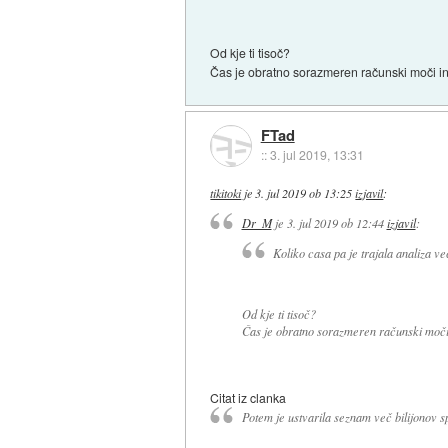
Od kje ti tisoč?
Čas je obratno sorazmeren računski moči in 
FTad
::
3. jul 2019, 13:31
tikitoki
je
3. jul 2019 ob 13:25
izjavil
:
Dr_M
je
3. jul 2019 ob 12:44
izjavil
:
Koliko casa pa je trajala analiza ve
Od kje ti tisoč?
Čas je obratno sorazmeren računski moči i
Citat iz clanka
Potem je ustvarila seznam več bilijonov spo