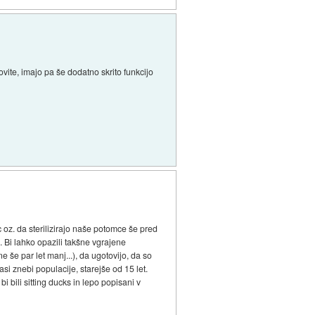
ovite, imajo pa še dodatno skrito funkcijo
c oz. da sterilizirajo naše potomce še pred
i. Bi lahko opazili takšne vgrajene
še par let manj...), da ugotovijo, da so
si znebi populacije, starejše od 15 let.
 bi bili sitting ducks in lepo popisani v