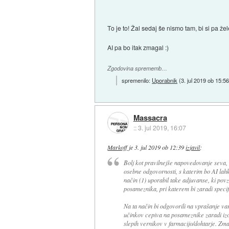
To je to! Žal sedaj še nismo tam, bi si pa žel
AI pa bo itak zmagal :)
Zgodovina sprememb…
spremenilo:
Uporabnik
(
3. jul 2019 ob 15:5
Massacra
::
3. jul 2019, 16:07
Markoff
je
3. jul 2019 ob 12:39
izjavil
:
Bolj kot pravilnejše napovedovanje seva, 
osebne odgovornosti, s katerim bo AI lahko
način (1) uporabil take adjuvanse, ki pov
posameznika, pri katerem bi zaradi specif
Na ta način bi odgovorili na vprašanje var
učinkov cepiva na posameznike zaradi izo
slepih vernikov v farmacijo/dohtarje. Zma