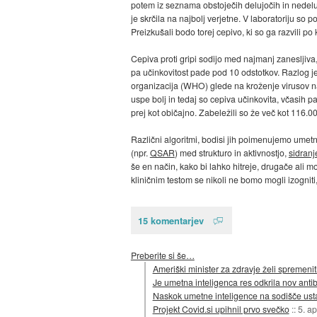
potem iz seznama obstoječih delujočih in nedeluj
je skrčila na najbolj verjetne. V laboratoriju so 
Preizkušali bodo torej cepivo, ki so ga razvili p
Cepiva proti gripi sodijo med najmanj zanesljiva
pa učinkovitost pade pod 10 odstotkov. Razlog je 
organizacija (WHO) glede na kroženje virusov na s
uspe bolj in tedaj so cepiva učinkovita, včasih pa
prej kot običajno. Zabeležili so že več kot 116.0
Različni algoritmi, bodisi jih poimenujemo umetna
(npr.
QSAR
) med strukturo in aktivnostjo,
sidranj
še en način, kako bi lahko hitreje, drugače ali m
kliničnim testom se nikoli ne bomo mogli izogniti
15 komentarjev
Preberite si še…
Ameriški minister za zdravje želi spremenit
Je umetna inteligenca res odkrila nov antib
Naskok umetne inteligence na sodišče ust
Projekt Covid.si upihnil prvo svečko
::
5. a