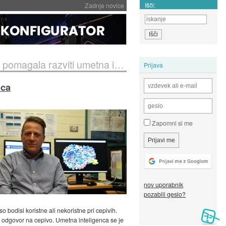
Išči:
Zadnje novice
gala razviti umetna inteligenca
Prijava
nca
Zapomni si me
nov uporabnik
pozabili geslo?
 bodisi koristne ali nekoristne pri cepivih.
ki odgovor na cepivo. Umetna inteligenca se je