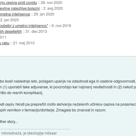
ju cepiva proti covidu
::
28. nov 2020
evilne nalezljive bolezni
::
2. avg 2020
metna inteligenca
::
29. jan 2020
:
2. jan 2020
obstoj z umetno inteligenco"
::
9. nov 2019
ih desetletjih
::
31. dec 2013
2011
u raku
::
21. maj 2010
 bo kosil naslednje leto, polagam upanje na odsotnost ega in osebne odgovornosti, s
in (1) uporabil take adjuvanse, ki povzročajo kar najmanj nevšečnosti in (2) nekoč 
išlo do resnih komplikacij.
osti cepiv, hkrati pa preprečili motiv skrivanja neželenih učinkov cepiva na posame
epih vernikov v farmacijo/dohtarje. Zmagala bo znanost in razum.
her story...
 ničvredneža, je ideologija ničesar