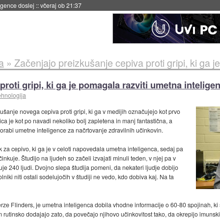
 umetne inteligence
::
včeraj ob 21:23
a
»
Začenjajo preizkušanje cepiva proti gripi, ki ga je poma
roti gripi, ki ga je pomagala razviti umetna intelige
ehnologija
anje novega cepiva proti gripi, ki ga v medijih označujejo kot prvo
ica je kot po navadi nekoliko bolj zapletena in manj fantastična, a
orabi umetne inteligence za načrtovanje zdravilnih učinkovin.
k za cepivo, ki ga je v celoti napovedala umetna inteligenca, sedaj pa
učinkuje. Študijo na ljudeh so začeli izvajati minuli teden, v njej pa v
e 240 ljudi. Dvojno slepa študija pomeni, da nekateri ljudje dobijo
lniki niti ostali sodelujočih v študiji ne vedo, kdo dobiva kaj. Na ta
rze Flinders, je umetna inteligenca dobila vhodne informacije o 60-80 spojinah, ki so
m rutinsko dodajajo zato, da povečajo njihovo učinkovitost tako, da okrepijo imuns