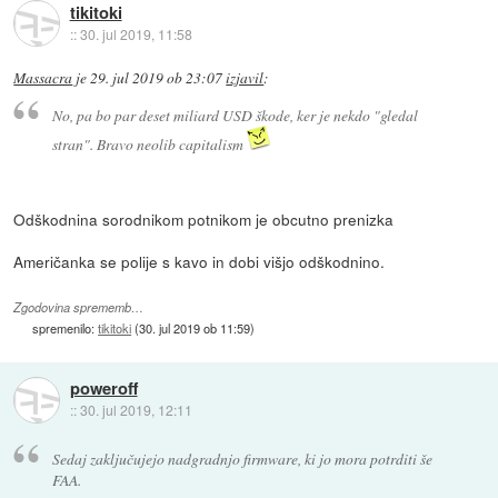
tikitoki
::
30. jul 2019, 11:58
Massacra
je
29. jul 2019 ob 23:07
izjavil
:
No, pa bo par deset miliard USD škode, ker je nekdo "gledal
stran". Bravo neolib capitalism
Odškodnina sorodnikom potnikom je obcutno prenizka
Američanka se polije s kavo in dobi višjo odškodnino.
Zgodovina sprememb…
spremenilo:
tikitoki
(
30. jul 2019 ob 11:59
)
poweroff
::
30. jul 2019, 12:11
Sedaj zaključujejo nadgradnjo firmware, ki jo mora potrditi še
FAA.