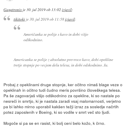
Gagatronix
je
30. jul 2019 ob 13:02
izjavil
:
tikitoki
je
30. jul 2019 ob 11:58
izjavil
:
Američanka se polije s kavo in dobi višjo
odškodnino.
Americanka se polije z absolutno prevroco kavo, dobi opekline
tretje stopnje po vecjem delu telesa, in dobi odskodnino. Ja.
Probaj z opeklinami druge stopnje, ker očitno nimaš blage veze o
opeklinah in očitno tudi čudno meris površino človeškega telesa.
Pa še zagovarjaš višjo odškodnino za opekline, ki so nastale po
nesreči in smrtjo, ki je nastala zaradi vsaj malomarnosti, verjetno
pa bi lahko mirno uporabil kakšen težji izraz za sosledje načrtih
potez zaposlenih v Boeing, ki so vodile v smrt več sto ljudi.
Mogoče si pa se en rasist, ki bolj ceni belo kožo, k črno.