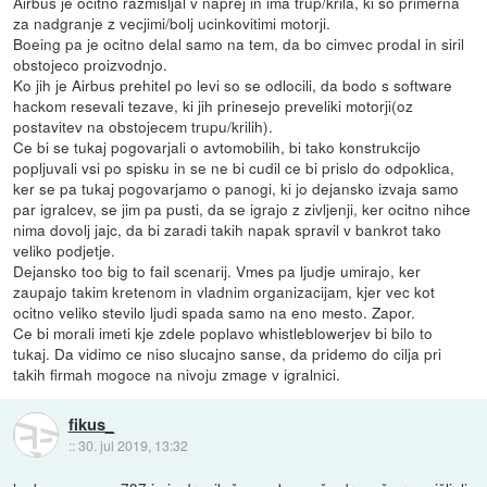
Airbus je ocitno razmisljal v naprej in ima trup/krila, ki so primerna
za nadgranje z vecjimi/bolj ucinkovitimi motorji.
Boeing pa je ocitno delal samo na tem, da bo cimvec prodal in siril
obstojeco proizvodnjo.
Ko jih je Airbus prehitel po levi so se odlocili, da bodo s software
hackom resevali tezave, ki jih prinesejo preveliki motorji(oz
postavitev na obstojecem trupu/krilih).
Ce bi se tukaj pogovarjali o avtomobilih, bi tako konstrukcijo
popljuvali vsi po spisku in se ne bi cudil ce bi prislo do odpoklica,
ker se pa tukaj pogovarjamo o panogi, ki jo dejansko izvaja samo
par igralcev, se jim pa pusti, da se igrajo z zivljenji, ker ocitno nihce
nima dovolj jajc, da bi zaradi takih napak spravil v bankrot tako
veliko podjetje.
Dejansko too big to fail scenarij. Vmes pa ljudje umirajo, ker
zaupajo takim kretenom in vladnim organizacijam, kjer vec kot
ocitno veliko stevilo ljudi spada samo na eno mesto. Zapor.
Ce bi morali imeti kje zdele poplavo whistleblowerjev bi bilo to
tukaj. Da vidimo ce niso slucajno sanse, da pridemo do cilja pri
takih firmah mogoce na nivoju zmage v igralnici.
fikus_
::
30. jul 2019, 13:32