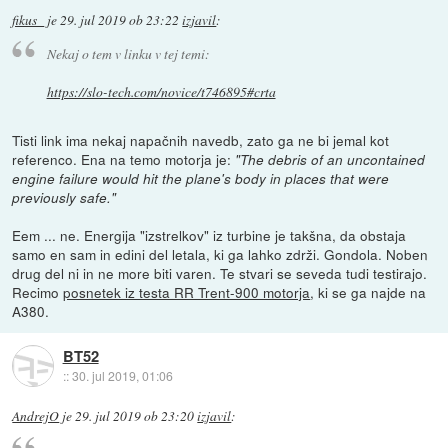
fikus_
je
29. jul 2019 ob 23:22
izjavil
:
Nekaj o tem v linku v tej temi:
https://slo-tech.com/novice/t746895#crta
Tisti link ima nekaj napačnih navedb, zato ga ne bi jemal kot
referenco. Ena na temo motorja je:
"The debris of an uncontained
engine failure would hit the plane's body in places that were
previously safe."
Eem ... ne. Energija "izstrelkov" iz turbine je takšna, da obstaja
samo en sam in edini del letala, ki ga lahko zdrži. Gondola. Noben
drug del ni in ne more biti varen. Te stvari se seveda tudi testirajo.
Recimo
posnetek iz testa RR Trent-900 motorja
, ki se ga najde na
A380.
BT52
::
30. jul 2019, 01:06
AndrejO
je
29. jul 2019 ob 23:20
izjavil
: