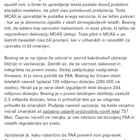
spustil nos, s čimer bi upravljanje letala postalo dovolj podobno
starejšim modelom, da piloti niso potrebovali prešolanja. Toda
MCAS je uporabljal le podatke enega senzorja, ki se lahko pokvari
- kar se je domnevno zgodilo v obeh strmoglavljenih letalih. Boeing
trdi, da sistem ima varnostni mehanizem, in sicer pilota, ki lahko ob
nepravilnem delovanju MCAS izklopi. Toda piloti o MCAS-u po
lastnih besedah niso bili poučeni, ker v učbenikih in navodilih za
uporabo ni bil omenjen.
Boeing se je na izjave že odzval in zavrnil kakršnokoli ubiranje
bližnjic in varčevanje. Zatrdili so, da so varnost, kakovost in
integriteta na prvem mestu. Sedaj zaključujejo nadgradnjo
firmware, ki jo mora potrditi še FAA. Boeing bo žrtvam obeh
letalskih nesreč izplačal 100 milijonov dolarjev (290.000 na
osebo), hkrati pa je cena obeh izgubljenih letal skupno 244
milijonov dolarjev. Boeing je v prvem letošnjem četrtletju zaslužil
2,3 milijarde dolarjev, letos in prihodnje leto pa se utegnejo
prihodki še zmanjšati. Podjetje namreč opozarja, da bodo verjetno
morali zmanjšati ali
začasno ustaviti proizvodnjo novih letal
737
Max. Čeprav naročil ne manjka, je vse odvisno od dovoljenj FAA in
ostalih regulatorjev po svetu.
Vprašanje je, kako natančno bo FAA preveril novi popravek.