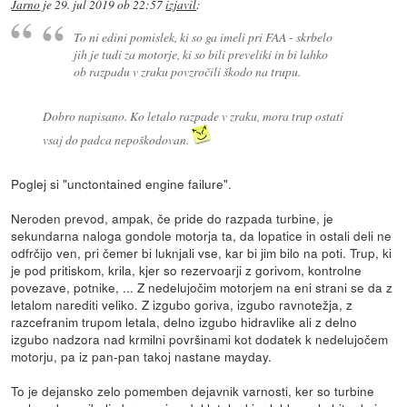
Jarno
je
29. jul 2019 ob 22:57
izjavil
:
To ni edini pomislek, ki so ga imeli pri FAA - skrbelo
jih je tudi za motorje, ki so bili preveliki in bi lahko
ob razpadu v zraku povzročili škodo na trupu.
Dobro napisano. Ko letalo razpade v zraku, mora trup ostati
vsaj do padca nepoškodovan.
Poglej si "unctontained engine failure".
Neroden prevod, ampak, če pride do razpada turbine, je
sekundarna naloga gondole motorja ta, da lopatice in ostali deli ne
odfrčijo ven, pri čemer bi luknjali vse, kar bi jim bilo na poti. Trup, ki
je pod pritiskom, krila, kjer so rezervoarji z gorivom, kontrolne
povezave, potnike, ... Z nedelujočim motorjem na eni strani se da z
letalom narediti veliko. Z izgubo goriva, izgubo ravnotežja, z
razcefranim trupom letala, delno izgubo hidravlike ali z delno
izgubo nadzora nad krmilni površinami kot dodatek k nedelujočem
motorju, pa iz pan-pan takoj nastane mayday.
To je dejansko zelo pomemben dejavnik varnosti, ker so turbine