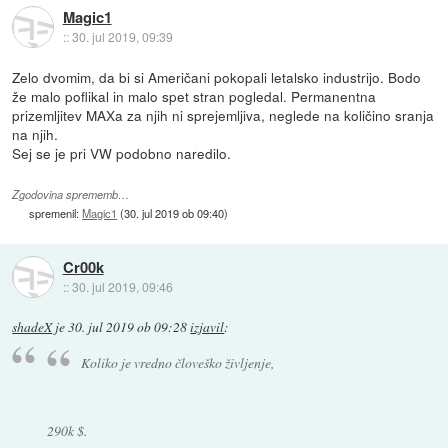
Magic1
::
30. jul 2019, 09:39
Zelo dvomim, da bi si Američani pokopali letalsko industrijo. Bodo
že malo poflikal in malo spet stran pogledal. Permanentna
prizemljitev MAXa za njih ni sprejemljiva, neglede na količino sranja
na njih.
Sej se je pri VW podobno naredilo.
Zgodovina sprememb…
spremenil:
Magic1
(
30. jul 2019 ob 09:40
)
Cr00k
::
30. jul 2019, 09:46
shadeX
je
30. jul 2019 ob 09:28
izjavil
:
Koliko je vredno človeško življenje,
290k $.