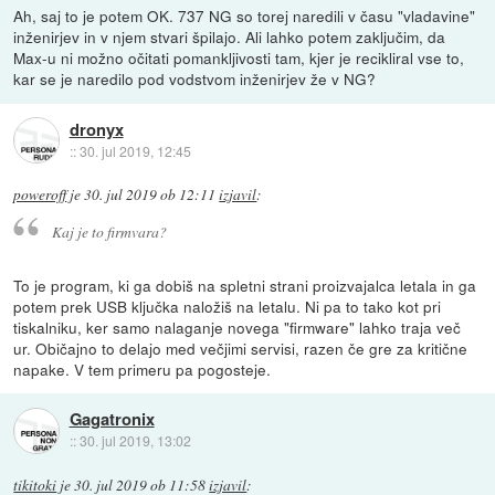
Ah, saj to je potem OK. 737 NG so torej naredili v času "vladavine"
inženirjev in v njem stvari špilajo. Ali lahko potem zaključim, da
Max-u ni možno očitati pomankljivosti tam, kjer je recikliral vse to,
kar se je naredilo pod vodstvom inženirjev že v NG?
dronyx
::
30. jul 2019, 12:45
poweroff
je
30. jul 2019 ob 12:11
izjavil
:
Kaj je to firmvara?
To je program, ki ga dobiš na spletni strani proizvajalca letala in ga
potem prek USB ključka naložiš na letalu. Ni pa to tako kot pri
tiskalniku, ker samo nalaganje novega "firmware" lahko traja več
ur. Običajno to delajo med večjimi servisi, razen če gre za kritične
napake. V tem primeru pa pogosteje.
Gagatronix
::
30. jul 2019, 13:02
tikitoki
je
30. jul 2019 ob 11:58
izjavil
: