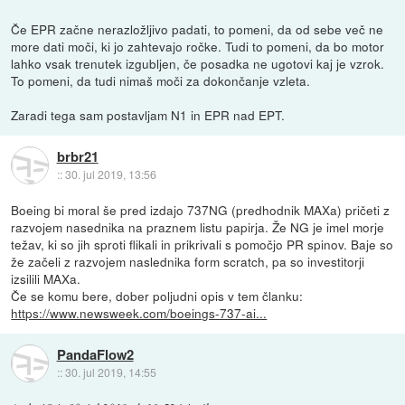
Če EPR začne nerazložljivo padati, to pomeni, da od sebe več ne
more dati moči, ki jo zahtevajo ročke. Tudi to pomeni, da bo motor
lahko vsak trenutek izgubljen, če posadka ne ugotovi kaj je vzrok.
To pomeni, da tudi nimaš moči za dokončanje vzleta.
Zaradi tega sam postavljam N1 in EPR nad EPT.
brbr21
::
30. jul 2019, 13:56
Boeing bi moral še pred izdajo 737NG (predhodnik MAXa) pričeti z
razvojem nasednika na praznem listu papirja. Že NG je imel morje
težav, ki so jih sproti flikali in prikrivali s pomočjo PR spinov. Baje so
že začeli z razvojem naslednika form scratch, pa so investitorji
izsilili MAXa.
Če se komu bere, dober poljudni opis v tem članku:
https://www.newsweek.com/boeings-737-ai...
PandaFlow2
::
30. jul 2019, 14:55