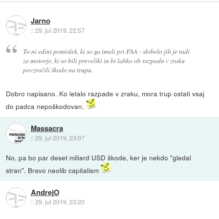
Jarno
::
29. jul 2019, 22:57
To ni edini pomislek, ki so ga imeli pri FAA - skrbelo jih je tudi
za motorje, ki so bili preveliki in bi lahko ob razpadu v zraku
povzročili škodo na trupu.
Dobro napisano. Ko letalo razpade v zraku, mora trup ostati vsaj
do padca nepoškodovan.
Massacra
::
29. jul 2019, 23:07
No, pa bo par deset miliard USD škode, ker je nekdo "gledal
stran". Bravo neolib capitalism
AndrejO
::
29. jul 2019, 23:20