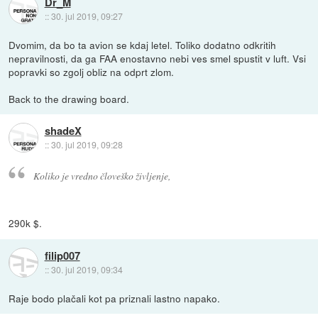
Dr_M
::
30. jul 2019, 09:27
Dvomim, da bo ta avion se kdaj letel. Toliko dodatno odkritih
nepravilnosti, da ga FAA enostavno nebi ves smel spustit v luft. Vsi
popravki so zgolj obliz na odprt zlom.
Back to the drawing board.
shadeX
::
30. jul 2019, 09:28
Koliko je vredno človeško življenje,
290k $.
filip007
::
30. jul 2019, 09:34
Raje bodo plačali kot pa priznali lastno napako.