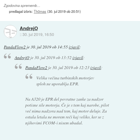
Zgodovina sprememb…
predlagal izbris:
Th0mas
(
30. jul 2019 ob 20:51
)
AndrejO
::
30. jul 2019, 16:50
PandaFlow2
je
30. jul 2019 ob 14:55
izjavil
:
AndrejO
je
30. jul 2019 ob 13:52
izjavil
:
PandaFlow2
je
30. jul 2019 ob 12:23
izjavil
:
Velika večina turbinskih motorjev
sploh ne uporablja EPR.
Na A320 je EPR del povratne zanke za nadzor
potisne sile motorja. Če je s tem kaj narobe, pilot
več nima nadzora nad tem, kaj motor deluje. Za
ostala letala ne morem reči kaj veliko, ker se z
njihovimi FCOM-i nisem ubadal.