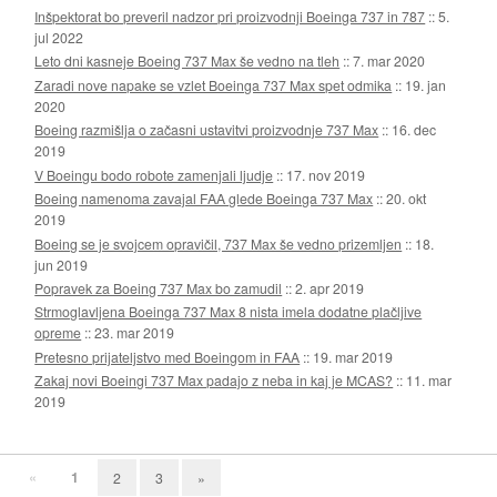
Inšpektorat bo preveril nadzor pri proizvodnji Boeinga 737 in 787
::
5.
jul 2022
Leto dni kasneje Boeing 737 Max še vedno na tleh
::
7. mar 2020
Zaradi nove napake se vzlet Boeinga 737 Max spet odmika
::
19. jan
2020
Boeing razmišlja o začasni ustavitvi proizvodnje 737 Max
::
16. dec
2019
V Boeingu bodo robote zamenjali ljudje
::
17. nov 2019
Boeing namenoma zavajal FAA glede Boeinga 737 Max
::
20. okt
2019
Boeing se je svojcem opravičil, 737 Max še vedno prizemljen
::
18.
jun 2019
Popravek za Boeing 737 Max bo zamudil
::
2. apr 2019
Strmoglavljena Boeinga 737 Max 8 nista imela dodatne plačljive
opreme
::
23. mar 2019
Pretesno prijateljstvo med Boeingom in FAA
::
19. mar 2019
Zakaj novi Boeingi 737 Max padajo z neba in kaj je MCAS?
::
11. mar
2019
«
1
2
3
»