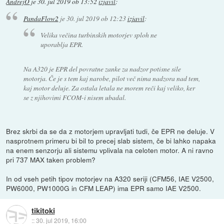
AndrejO
je
30. jul 2019 ob 13:52
izjavil
:
PandaFlow2
je
30. jul 2019 ob 12:23
izjavil
:
Velika večina turbinskih motorjev sploh ne
uporablja EPR.
Na A320 je EPR del povratne zanke za nadzor potisne sile
motorja. Če je s tem kaj narobe, pilot več nima nadzora nad tem,
kaj motor deluje. Za ostala letala ne morem reči kaj veliko, ker
se z njihovimi FCOM-i nisem ubadal.
Brez skrbi da se da z motorjem upravljati tudi, če EPR ne deluje. V
nasprotnem primeru bi bil to precej slab sistem, če bi lahko napaka
na enem senzorju ali sistemu vplivala na celoten motor. A ni ravno
pri 737 MAX taken problem?
In od vseh petih tipov motorjev na A320 seriji (CFM56, IAE V2500,
PW6000, PW1000G in CFM LEAP) ima EPR samo IAE V2500.
tikitoki
::
30. jul 2019, 16:00