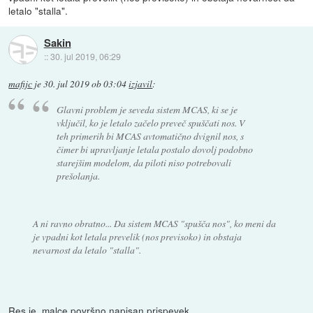
letalo "stalla".
Sakin
::
30. jul 2019, 06:29
mafijc
je
30. jul 2019 ob 03:04
izjavil
:
Glavni problem je seveda sistem MCAS, ki se je
vključil, ko je letalo začelo preveč spuščati nos. V
teh primerih bi MCAS avtomatično dvignil nos, s
čimer bi upravljanje letala postalo dovolj podobno
starejšim modelom, da piloti niso potrebovali
prešolanja.
A ni ravno obratno... Da sistem MCAS "spušča nos", ko meni da
je vpadni kot letala prevelik (nos previsoko) in obstaja
nevarnost da letalo "stalla".
Res je, malce površno napisan prispevek.