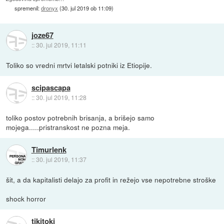
spremenil:
dronyx
(
30. jul 2019 ob 11:09
)
joze67
::
30. jul 2019, 11:11
Toliko so vredni mrtvi letalski potniki iz Etiopije.
scipascapa
::
30. jul 2019, 11:28
toliko postov potrebnih brisanja, a brišejo samo
mojega.....pristranskost ne pozna meja.
Timurlenk
::
30. jul 2019, 11:37
šit, a da kapitalisti delajo za profit in režejo vse nepotrebne stroške
shock horror
tikitoki