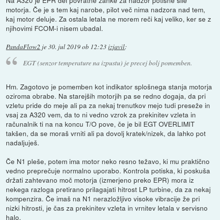
motorja. Če je s tem kaj narobe, pilot več nima nadzora nad tem,
kaj motor deluje. Za ostala letala ne morem reči kaj veliko, ker se z
njihovimi FCOM-i nisem ubadal.
PandaFlow2
je
30. jul 2019 ob 12:23
izjavil
:
EGT (senzor temperature na izpustu) je precej bolj pomemben.
Hm. Zagotovo je pomemben kot indikator splošnega stanja motorja
oziroma obrabe. Na starejših motorjih pa se redno dogaja, da pri
vzletu pride do meje ali pa za nekaj trenutkov mejo tudi preseže in
vsaj za A320 vem, da to ni vedno vzrok za prekinitev vzleta in
računalnik ti na na koncu T/O pove, če je bil EGT OVERLIMIT
takšen, da se moraš vrniti ali pa dovolj kratek/nizek, da lahko pot
nadaljuješ.
Če N1 pleše, potem ima motor neko resno težavo, ki mu praktično
vedno preprečuje normalno uporabo. Kontrola potiska, ki poskuša
držati zahtevano moč motorja (izmerjeno preko EPR) mora iz
nekega razloga pretirano prilagajati hitrost LP turbine, da za nekaj
kompenzira. Če imaš na N1 nerazložljivo visoke vibracije že pri
nizki hitrosti, je čas za prekinitev vzleta in vrnitev letala v servisno
halo.