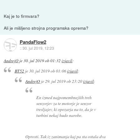
Kaj je to firmvara?
Ali je mišljeno strojna programska oprema?
PandaFlow2
::
30. jul 2019, 12:23
AndrejO
je
30. jul 2019 ob 01:32
izjavil
:
BT52
je
30. jul 2019 ob 01:06
izjavil
:
AndrejO
je
29. jul 2019 ob 23:20
izjavil
:
En izmed najpomembnejših treh
senzorjev za te motorje je senzor
tresljajev, ki opozarja na to, da je v
turbini nekaj hudo narobe.
Oprosti. Tak iz zanimanja kaj pa sta ostala dva