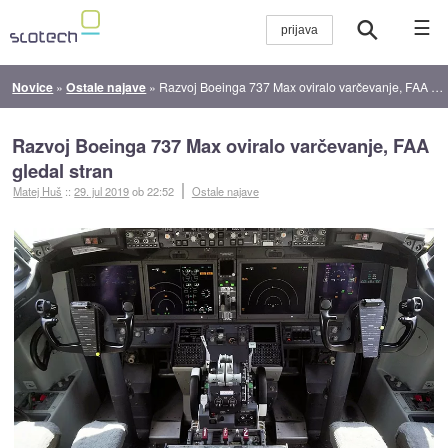
☰
Novice
»
Ostale najave
»
Razvoj Boeinga 737 Max oviralo varčevanje, FAA gledal stran
Razvoj Boeinga 737 Max oviralo varčevanje, FAA
gledal stran
Matej Huš
::
29. jul 2019
ob 22:52
Ostale najave