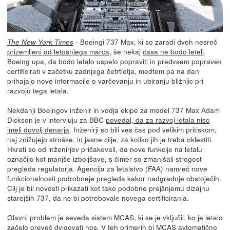
- Boeingi 737 Max, ki so zaradi dveh nesreč
The New York Times
prizemljeni od letošnjega marca
, še nekaj
časa ne bodo leteli
.
Boeing upa, da bodo letalo uspelo popraviti in predvsem popravek
certificirati v začetku zadnjega četrtletja, medtem pa na dan
prihajajo nove informacije o varčevanju in ubiranju bližnjic pri
razvoju tega letala.
Nekdanji Boeingov inženir in vodja ekipe za model 737 Max Adam
Dickson je v intervjuju za BBC
povedal, da za razvoj letala niso
imeli dovolj denarja
. Inženirji so bili ves čas pod velikim pritiskom,
naj znižujejo stroške, in jasne cilje, za koliko jih je treba oklestiti.
Hkrati so od inženirjev pričakovali, da nove funkcije na letalu
označijo kot manjše izboljšave, s čimer so zmanjšali strogost
pregleda regulatorja. Agencija za letalstvo (FAA) namreč nove
funkcionalnosti podrobneje pregleda kakor nadgradnje obstoječih.
Cilj je bil novosti prikazati kot tako podobne prejšnjemu dizajnu
starejših 737, da ne bi potrebovale novega certificiranja.
Glavni problem je seveda sistem MCAS, ki se je vključil, ko je letalo
začelo preveč dvigovati nos. V teh primerih bi MCAS avtomatično