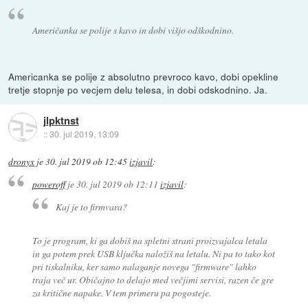
Američanka se polije s kavo in dobi višjo odškodnino.
Americanka se polije z absolutno prevroco kavo, dobi opekline
tretje stopnje po vecjem delu telesa, in dobi odskodnino. Ja.
jlpktnst
::
30. jul 2019, 13:09
dronyx
je
30. jul 2019 ob 12:45
izjavil
:
poweroff
je
30. jul 2019 ob 12:11
izjavil
:
Kaj je to firmvara?
To je program, ki ga dobiš na spletni strani proizvajalca letala
in ga potem prek USB ključka naložiš na letalu. Ni pa to tako kot
pri tiskalniku, ker samo nalaganje novega "firmware" lahko
traja več ur. Običajno to delajo med večjimi servisi, razen če gre
za kritične napake. V tem primeru pa pogosteje.