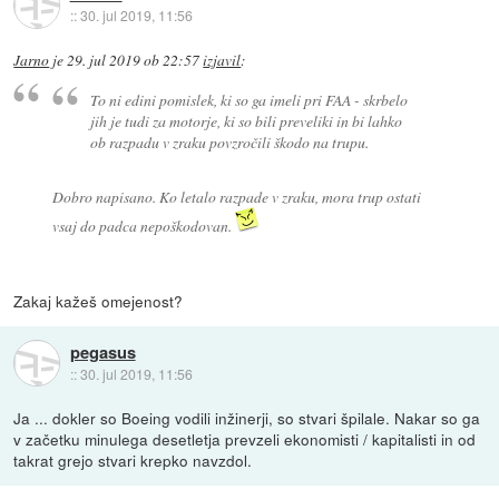
::
30. jul 2019, 11:56
Jarno
je
29. jul 2019 ob 22:57
izjavil
:
To ni edini pomislek, ki so ga imeli pri FAA - skrbelo
jih je tudi za motorje, ki so bili preveliki in bi lahko
ob razpadu v zraku povzročili škodo na trupu.
Dobro napisano. Ko letalo razpade v zraku, mora trup ostati
vsaj do padca nepoškodovan.
Zakaj kažeš omejenost?
pegasus
::
30. jul 2019, 11:56
Ja ... dokler so Boeing vodili inžinerji, so stvari špilale. Nakar so ga
v začetku minulega desetletja prevzeli ekonomisti / kapitalisti in od
takrat grejo stvari krepko navzdol.