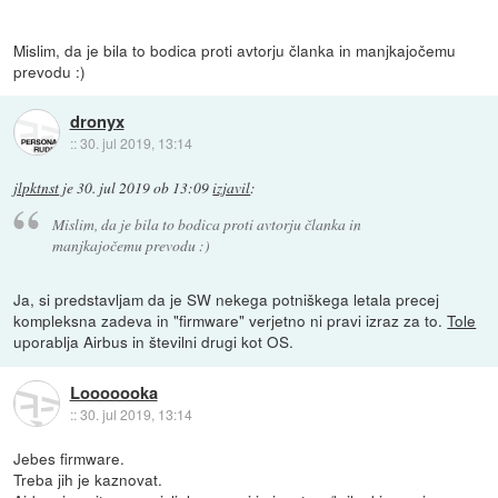
Mislim, da je bila to bodica proti avtorju članka in manjkajočemu
prevodu :)
dronyx
::
30. jul 2019, 13:14
jlpktnst
je
30. jul 2019 ob 13:09
izjavil
:
Mislim, da je bila to bodica proti avtorju članka in
manjkajočemu prevodu :)
Ja, si predstavljam da je SW nekega potniškega letala precej
kompleksna zadeva in "firmware" verjetno ni pravi izraz za to.
Tole
uporablja Airbus in številni drugi kot OS.
Looooooka
::
30. jul 2019, 13:14
Jebes firmware.
Treba jih je kaznovat.