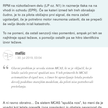
RPM na nizkotlačnem delu (LP oz. N1) in razmerje tlaka na na
vhodi in ozhodu (EPR). Če se kateri izmed teh treh obnašajo
čudno, je to za pilota običajno prvi signal, da mora začeti
ugotavljati, če je potrebno motor neumoma ustaviti, da se prepeči
še večjo škodo in/ali katastrofo.
To ne pomeni, da ostali senzorji niso pomembni, ampak pri teh se
najhitreje opazi težave, s pomočjo ostalih pa se hitro identificira
izvor težave.
mafijc
::
30. jul 2019, 03:04
Glavni problem je seveda sistem MCAS, ki se je vključil, ko je
letalo začelo preveč spuščati nos. V teh primerih bi MCAS
avtomatično dvignil nos, s čimer bi upravljanje letala postalo
dovolj podobno starejšim modelom, da piloti niso potrebovali
prešolanja.
A ni ravno obratno... Da sistem MCAS "spušča nos", ko meni da je
vpadni kot letala prevelik (nos previsoko) in obstaja nevarnost da