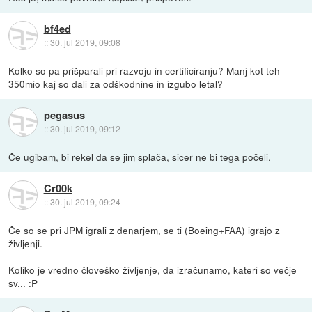
bf4ed
::
30. jul 2019, 09:08
Kolko so pa prišparali pri razvoju in certificiranju? Manj kot teh
350mio kaj so dali za odškodnine in izgubo letal?
pegasus
::
30. jul 2019, 09:12
Če ugibam, bi rekel da se jim splača, sicer ne bi tega počeli.
Cr00k
::
30. jul 2019, 09:24
Če so se pri JPM igrali z denarjem, se ti (Boeing+FAA) igrajo z
življenji.
Koliko je vredno človeško življenje, da izračunamo, kateri so večje
sv... :P