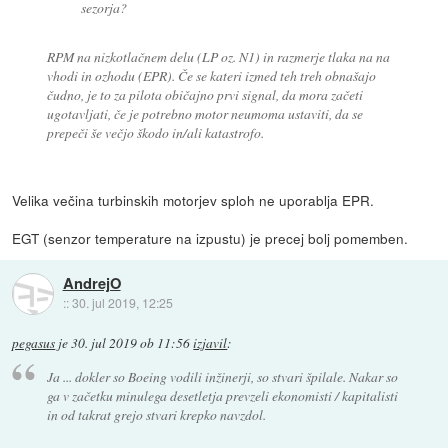
sezorja?
RPM na nizkotlačnem delu (LP oz. N1) in razmerje tlaka na na
vhodi in ozhodu (EPR). Če se kateri izmed teh treh obnašajo
čudno, je to za pilota običajno prvi signal, da mora začeti
ugotavljati, če je potrebno motor neumoma ustaviti, da se
prepeči še večjo škodo in/ali katastrofo.
Velika večina turbinskih motorjev sploh ne uporablja EPR.
EGT (senzor temperature na izpustu) je precej bolj pomemben.
AndrejO
::
30. jul 2019, 12:25
pegasus
je
30. jul 2019 ob 11:56
izjavil
:
Ja ... dokler so Boeing vodili inžinerji, so stvari špilale. Nakar so
ga v začetku minulega desetletja prevzeli ekonomisti / kapitalisti
in od takrat grejo stvari krepko navzdol.