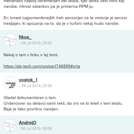
mehansko najbolj obremenjen del letala, kjer lahko zelo hitro kaj
narobe, hitrost ostankov pa je primerna RPM-ju.
En izmed najpomembnejših treh senzorjev za te motorje je senzor
tresljajev, ki opozarja na to, da je v turbini nekaj hudo narobe.
fikus_
::
29. jul 2019, 23:22
Nekaj o tem v linku v tej temi:
https://slo-tech.com/novice/t746895#crta
vostok_1
::
29. jul 2019, 23:39
Gledal dokumentarec o tem.
Undercover so delavci sami rekli, da oni ne bi leteli v tem letalu.
Baje je tako površno narejen.
AndrejO
::
30. jul 2019, 00:08