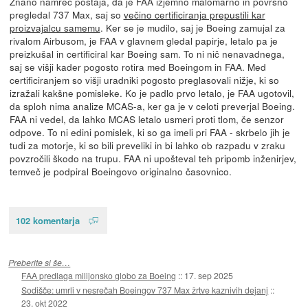
Znano namreč postaja, da je FAA izjemno malomarno in površno
pregledal 737 Max, saj so
večino certificiranja prepustili kar
proizvajalcu samemu
. Ker se je mudilo, saj je Boeing zamujal za
rivalom Airbusom, je FAA v glavnem gledal papirje, letalo pa je
preizkušal in certificiral kar Boeing sam. To ni nič nenavadnega,
saj se višji kader pogosto rotira med Boeingom in FAA. Med
certificiranjem so višji uradniki pogosto preglasovali nižje, ki so
izražali kakšne pomisleke. Ko je padlo prvo letalo, je FAA ugotovil,
da sploh nima analize MCAS-a, ker ga je v celoti preverjal Boeing.
FAA ni vedel, da lahko MCAS letalo usmeri proti tlom, če senzor
odpove. To ni edini pomislek, ki so ga imeli pri FAA - skrbelo jih je
tudi za motorje, ki so bili preveliki in bi lahko ob razpadu v zraku
povzročili škodo na trupu. FAA ni upošteval teh pripomb inženirjev,
temveč je podpiral Boeingovo originalno časovnico.
102 komentarja
Preberite si še…
FAA predlaga milijonsko globo za Boeing
::
17. sep 2025
Sodišče: umrli v nesrečah Boeingov 737 Max žrtve kaznivih dejanj
::
23. okt 2022