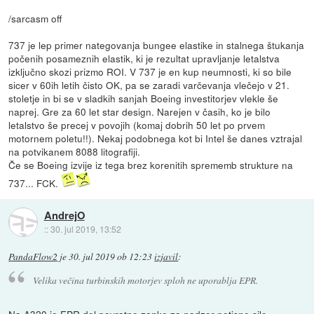
/sarcasm off
737 je lep primer nategovanja bungee elastike in stalnega štukanja
počenih posameznih elastik, ki je rezultat upravljanje letalstva
izključno skozi prizmo ROI. V 737 je en kup neumnosti, ki so bile
sicer v 60ih letih čisto OK, pa se zaradi varčevanja vlečejo v 21.
stoletje in bi se v sladkih sanjah Boeing investitorjev vlekle še
naprej. Gre za 60 let star design. Narejen v časih, ko je bilo
letalstvo še precej v povojih (komaj dobrih 50 let po prvem
motornem poletu!!). Nekaj podobnega kot bi Intel še danes vztrajal
na potvikanem 8088 litografiji.
Če se Boeing izvije iz tega brez korenitih sprememb strukture na
737... FCK.
AndrejO
::
30. jul 2019, 13:52
PandaFlow2
je
30. jul 2019 ob 12:23
izjavil
:
Velika večina turbinskih motorjev sploh ne uporablja EPR.
Na A320 je EPR del povratne zanke za nadzor potisne sile