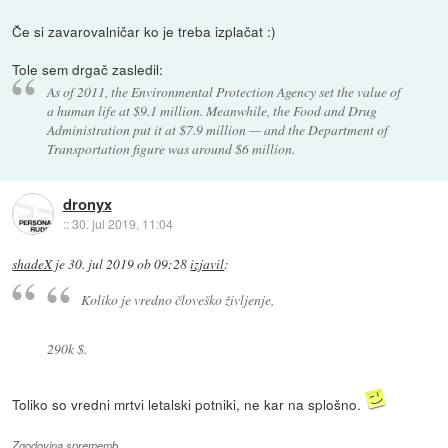
Če si zavarovalničar ko je treba izplačat :)
Tole sem drgač zasledil:
As of 2011, the Environmental Protection Agency set the value of
a human life at $9.1 million. Meanwhile, the Food and Drug
Administration put it at $7.9 million — and the Department of
Transportation figure was around $6 million.
dronyx
::
30. jul 2019, 11:04
shadeX
je
30. jul 2019 ob 09:28
izjavil
:
Koliko je vredno človeško življenje,
290k $.
Toliko so vredni mrtvi letalski potniki, ne kar na splošno.
Zgodovina sprememb…