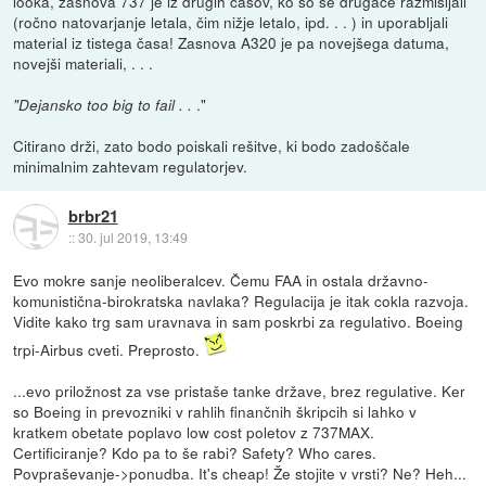
looka, zasnova 737 je iz drugih časov, ko so še drugače razmišljali
(ročno natovarjanje letala, čim nižje letalo, ipd. . . ) in uporabljali
material iz tistega časa! Zasnova A320 je pa novejšega datuma,
novejši materiali, . . .
."
"Dejansko too big to fail . .
Citirano drži, zato bodo poiskali rešitve, ki bodo zadoščale
minimalnim zahtevam regulatorjev.
brbr21
::
30. jul 2019, 13:49
Evo mokre sanje neoliberalcev. Čemu FAA in ostala državno-
komunistična-birokratska navlaka? Regulacija je itak cokla razvoja.
Vidite kako trg sam uravnava in sam poskrbi za regulativo. Boeing
trpi-Airbus cveti. Preprosto.
...evo priložnost za vse pristaše tanke države, brez regulative. Ker
so Boeing in prevozniki v rahlih finančnih škripcih si lahko v
kratkem obetate poplavo low cost poletov z 737MAX.
Certificiranje? Kdo pa to še rabi? Safety? Who cares.
Povpraševanje->ponudba. It's cheap! Že stojite v vrsti? Ne? Heh...