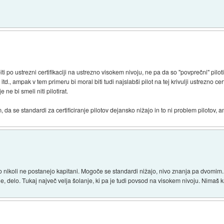
iti po ustrezni certifikaciji na ustrezno visokem nivoju, ne pa da so "povprečni" piloti 
d., ampak v tem primeru bi moral biti tudi najslabši pilot na tej krivulji ustrezno cert
e ne bi smeli niti pilotirat.
 da se standardi za certificiranje pilotov dejansko nižajo in to ni problem pilotov, 
ko nikoli ne postanejo kapitani. Mogoče se standardi nižajo, nivo znanja pa dvomim.
je, delo. Tukaj največ velja šolanje, ki pa je tudi povsod na visokem nivoju. Nimaš k