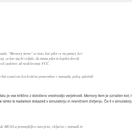
alo. "Memory items" so tisto, kar pilot ve na pamet, ker
, za kar naj bi veljalo, da imata pilot in kopilot dovolj
oved zaslonov ali nedelovanje FCC.
 biti označeno kot kritično pomembno v manualu, poleg splošnih
etalu je vse kritično z določeno vrednostjo verjetnosti. Memory item je označen kot,
 lahko to kadarkoli dokažeš v simulatorju in resničnem življenju. Če ti v simulatorj
glede MCAS-a pomanjkljivo narejeno, vključno z manuali in