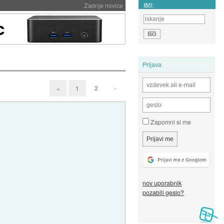
Išči:
Zadnje novice
Prijava
2
»
«
1
Zapomni si me
nov uporabnik
pozabili geslo?