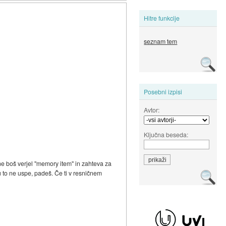
Hitre funkcije
seznam tem
Posebni izpisi
Avtor:
Ključna beseda:
 ne boš verjel "memory item" in zahteva za
u to ne uspe, padeš. Če ti v resničnem