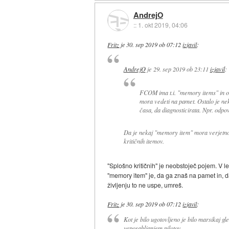
AndrejO
::
1. okt 2019, 04:06
Fritz
je
30. sep 2019 ob 07:12
izjavil
:
AndrejO
je
29. sep 2019 ob 23:11
izjavil
:
FCOM ima t.i. "memory items" in ost
mora vedeti na pamet. Ostalo je nekaj
časa, da diagnosticirata. Npr. odp
Da je nekaj "memory item" mora verjetno
kritičnih itemov.
"Splošno kritičnih" je neobstoječ pojem. V l
"memory item" je, da ga znaš na pamet in, da
življenju to ne uspe, umreš.
Fritz
je
30. sep 2019 ob 07:12
izjavil
:
Kot je bilo ugotovljeno je bilo marsikaj 
usposabljanjem pilotov.