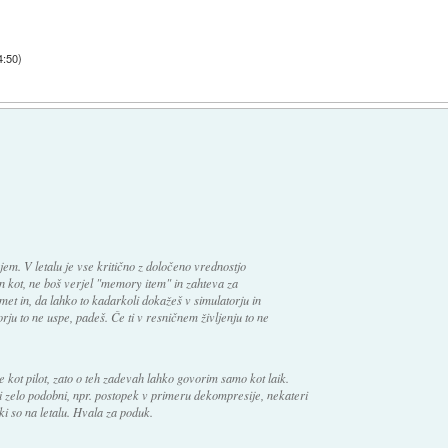
4:50
)
jem. V letalu je vse kritično z določeno vrednostjo
n kot, ne boš verjel "memory item" in zahteva za
et in, da lahko to kadarkoli dokažeš v simulatorju in
orju to ne uspe, padeš. Če ti v resničnem življenju to ne
 kot pilot, zato o teh zadevah lahko govorim samo kot laik.
ki zelo podobni, npr. postopek v primeru dekompresije, nekateri
ki so na letalu. Hvala za poduk.