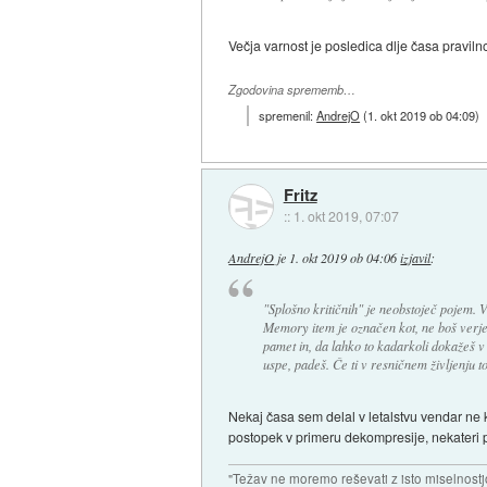
Večja varnost je posledica dlje časa praviln
Zgodovina sprememb…
spremenil:
AndrejO
(
1. okt 2019 ob 04:09
)
Fritz
::
1. okt 2019, 07:07
AndrejO
je
1. okt 2019 ob 04:06
izjavil
:
"Splošno kritičnih" je neobstoječ pojem. V 
Memory item je označen kot, ne boš verje
pamet in, da lahko to kadarkoli dokažeš v 
uspe, padeš. Če ti v resničnem življenju t
Nekaj časa sem delal v letalstvu vendar ne k
postopek v primeru dekompresije, nekateri pa
"Težav ne moremo reševati z isto miselnostj