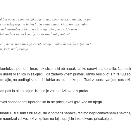
l biti po ustrezni certifikaciji na ustrezno visokem nivoju, ne pa
 večina tukaj raje ne bi letela. Seveda imamo Gaussovo krivuljo
tudi najslabši pilot na tej krivulji ustrezno certificiran in
ti na levi strani krivulje ne bi smeli niti pilotirat.
m, da se standardi za certificiranje pilotov dejansko nižajo in to
v, ki to nadzorujejo.
ontekstu pomeni. Imas nek sistem, ki ob napaki lahko spravi letalo na tla. Namesto,
 ubrali bliznjico in zakljucili, da zadevo v tem primeru lahko resi pilot. Pri NTSB so
etajle, na podlagi katerih bi lahko ustrezno ukrepal. Tudi z upostevanjem casa, ki 
mpak to ni obicajno. Kar se je zal tudi izkazalo v praksi.
tevati sposobnosti uporabnika in ne pricakovati (pre)vec od njega.
mobilu. Bi si tam tudi zelel, da v primeru napake, recimo nepricakovanemu navoru, v
r naenkrat vsi vozniki z izpitom na tej stopnji in take okvare pricakujejo.