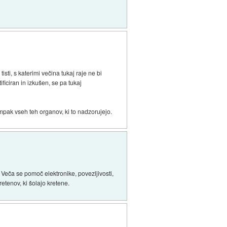
tisti, s katerimi večina tukaj raje ne bi
ificiran in izkušen, se pa tukaj
ampak vseh teh organov, ki to nadzorujejo.
 Veča se pomoč elektronike, povezljivosti,
retenov, ki šolajo kretene.