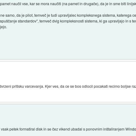
met naučil vse, kar se mora naučiti (na pamet in drugače), da je in sme biti linijski
 ne samo, da je pilot, temveč je tudi upravljalec kompleksnega sistema, katerega
"spuščanje standardov", temveč dvig kompleksnosti sistema, ki ga upravljajo in s 
jejo.
dvrzeni pritisku varcevanja. Kjer ves, da ce se bos odlocil pocakati recimo boljse ra
vsak petek formatiral disk in se čez vikend ubadal s ponovnim inštaliranjem Windo