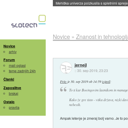
Evropska vesoljska agencija razvija svojo rak
Novice
»
Znanost in tehnologij
Novice
arhiv
Forum
jernejl
mali oglasi
::
30. sep 2019, 23:23
teme zadnjih 24h
Članki
Fritz
je
30. sep 2019 ob 14:59
izjavil
:
Zaposlitve
To ti kar Boeingovim lastnikom in manageme
brskaj
Kako že gre tisto - vitka država, nizki dav
Ostalo
nebesih.
pravila
Ampak letenje je zmeraj bolj varno. Je to po