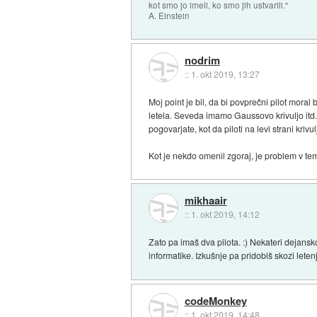
kot smo jo imeli, ko smo jih ustvarili."
A. Einstein
nodrim
::
1. okt 2019, 13:27
Moj point je bil, da bi povprečni pilot moral b
letela. Seveda imamo Gaussovo krivuljo itd. it
pogovarjate, kot da piloti na levi strani krivulj
Kot je nekdo omenil zgoraj, je problem v tem,
mikhaair
::
1. okt 2019, 14:12
Zato pa imaš dva pilota. :) Nekateri dejans
informatike. Izkušnje pa pridobiš skozi leten
codeMonkey
::
1. okt 2019, 14:48