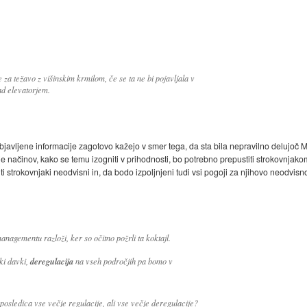
re za težavo z višinskim krmilom, če se ta ne bi pojavljala v
ad elevatorjem.
vljene informacije zagotovo kažejo v smer tega, da sta bila nepravilno delujoč 
e načinov, kako se temu izogniti v prihodnosti, bo potrebno prepustiti strokovnja
o ti strokovnjaki neodvisni in, da bodo izpoljnjeni tudi vsi pogoji za njihovo neodvisn
anagementu razloži, ker so očitno požrli ta koktajl.
deregulacija
zki davki,
na vseh področjih pa bomo v
posledica vse večje regulacije, ali vse večje deregulacije?