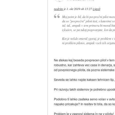
nodrim
je
1. okt 2019 ob 13:27
izjavil
:
Moj point je bil, da bi povprečni pilot mora
da so "povprečni" piloti tisti, s katerimi
itd. itd., ampak v tem primeru bi moral biti 
izkušen, se pa tukaj pogovarjate, kot da pilo
Kot je nekdo omenil zgoraj, je problem v te
ni problem pilotov, ampak vseh teh organo
Ne stekas kaj beseda povprecen pilot v tem k
robustno, kar zahteva vec casa in denarja, so
od povprecnega pilota, da pozna sistemske d
Seveda se lahko najde kaksen tehnicen tip, a
Pri razvoju takih sistemov je potrebno upos
Podobno ti lahko zasteka servo volan v avto
napako pricakuje? In resitev bi bila, da so ka
Problem je v zasnovi sistema in ne v pilotu!