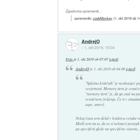
Zgodovina sprememb…
spremenilo:
codeMonkey
(
1. okt 2019 ob 1
AndrejO
::
1. okt 2019, 15:04
Fritz
je
1. okt 2019 ob 07:07
izjavil
:
AndrejO
je
1. okt 2019 ob 04:06
izjavil
:
"Splošno kritičnih" je neobstoječ po
verjetnosti. Memory item je označe
"memory item" je, da ga znaš na pam
resničnem življenju. Če ti v simulat
uspe, umreš.
Nekaj časa sem delal v letalstvu vendar ne
Mislil sem na to, da so si nekateri postop
pa specifični glede na specifične sisteme, 