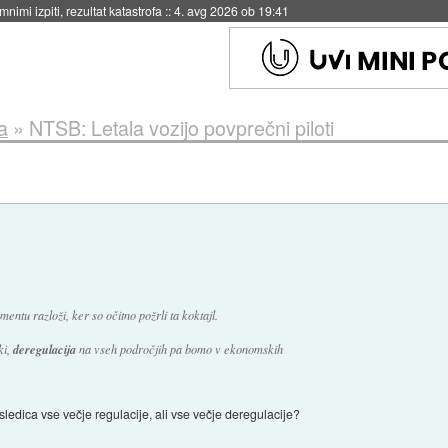
eto za večkratno uporabo
::
4. avg 2026 ob 19:41
a
»
NTSB: Letala vozijo povprečni piloti
ntu razloži, ker so očitno požrli ta koktajl.
ki,
deregulacija
na vseh področjih pa bomo v ekonomskih
sledica vse večje regulacije, ali vse večje deregulacije?