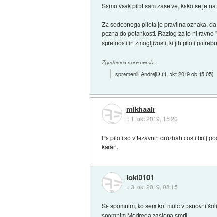
Samo vsak pilot sam zase ve, kako se je na pa
Za sodobnega pilota je pravilna oznaka, da
pozna do potankosti. Razlog za to ni ravno 
spretnosti in zmogljivosti, ki jih piloti potrebu
Zgodovina sprememb…
spremenil:
AndrejO
(
1. okt 2019 ob 15:05
)
mikhaair
::
1. okt 2019, 15:20
Pa piloti so v tezavnih druzbah dosti bolj po
karan.
loki0101
::
3. okt 2019, 08:15
Se spomnim, ko sem kot mulc v osnovni šoli 
spomnim Modrega zaslona smrti.