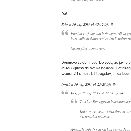
Da!
Fritz
je
30. sep 2019 ob 07:12
izjavil
:
Piloti bi verjetno tudi lažje ugotovili da g
intervalih med katerimi so imeli nadzor n
Nisem pilot..domnevam.
Domneve so domneve. Do sedaj že javno obja
MCAS ključna dejavnika nesreče. Definiranj
vzpostaviti sistem, ki bi zagotavljal, da bod
jernejl
je
30. sep 2019 ob 23:23
izjavil
:
Fritz
je
30. sep 2019 ob 14:59
izjavil
:
To ti kar Boeingovim lastnikom in m
Kako že gre tisto - vitka država, ni
ekonomskih nebesih.
Ampak letenje je zmeraj bolj varno. Je to 