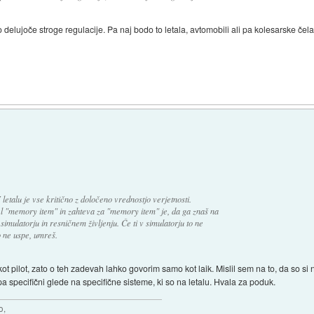
o delujoče stroge regulacije. Pa naj bodo to letala, avtomobili ali pa kolesarske čel
letalu je vse kritično z določeno vrednostjo verjetnosti.
l "memory item" in zahteva za "memory item" je, da ga znaš na
simulatorju in resničnem življenju. Če ti v simulatorju to ne
o ne uspe, umreš.
ot pilot, zato o teh zadevah lahko govorim samo kot laik. Mislil sem na to, da so si 
 specifični glede na specifične sisteme, ki so na letalu. Hvala za poduk.
o,