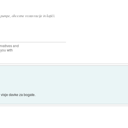
 pumpe, obcestne restavracije in kafiči.
rvatives and
 you with
 visje davke za bogate.