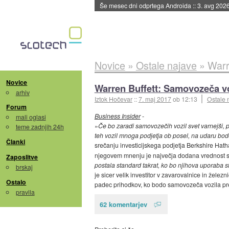
Še mesec dni odprtega Androida
::
3. avg 202
Novice
»
Ostale najave
»
Warr
Novice
Warren Buffett: Samovozeča v
arhiv
Iztok Hočevar
::
7. maj 2017
ob 12:13
Ostale 
Forum
Business Insider
-
mali oglasi
»
Če bo zaradi samovozečih vozil svet varnejši, 
teme zadnjih 24h
teh vozil mnoga podjetja ob posel, na udaru bo
Članki
srečanju investicijskega podjetja Berkshire Ha
njegovem mnenju je največja dodana vrednost sa
Zaposlitve
postala standard takrat, ko bo njihova uporaba st
brskaj
je sicer velik investitor v zavarovalnice in žele
Ostalo
padec prihodkov, ko bodo samovozeča vozila pre
pravila
62 komentarjev