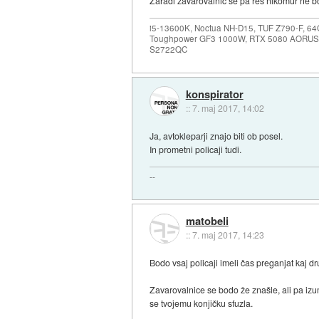
Zaradi zavarovalnic se pa res nikomur ne bo
i5-13600K, Noctua NH-D15, TUF Z790-F, 
Toughpower GF3 1000W, RTX 5080 AORUS
S2722QC
konspirator
::
7. maj 2017, 14:02
Ja, avtokleparji znajo biti ob posel.
In prometni policaji tudi.
--
matobeli
::
7. maj 2017, 14:23
Bodo vsaj policaji imeli čas preganjat kaj dr
Zavarovalnice se bodo že znašle, ali pa izu
se tvojemu konjičku sfuzla.