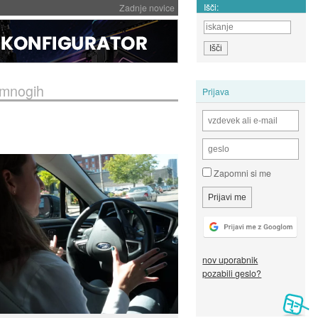
Išči:
Zadnje novice
 mnogih
Prijava
Zapomni si me
nov uporabnik
pozabili geslo?