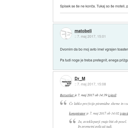
Spisek se še ne konča. Tukaj so še moteli, p
matobeli
::
7. maj 2017, 15:01
Dvomim da bo moj avto imel vgrajen toaster
Pa tudi noge je treba pretegnit, enega prižga
Dr_M
::
7. maj 2017, 15:08
Berserker
je
7. maj 2017 ob 14:39
izjavil
:
Če lahko preživijo piramidne sheme in vse
konspirator
je
7. maj 2017 ob 14:02
izjavi
Ja, avtokleparji znajo biti ob posel.
In prometni policaji tudi.