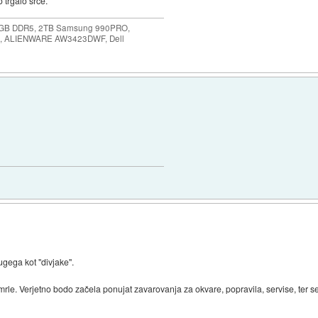
 trgalo srce.
64GB DDR5, 2TB Samsung 990PRO,
, ALIENWARE AW3423DWF, Dell
ugega kot "divjake".
mrle. Verjetno bodo začela ponujat zavarovanja za okvare, popravila, servise, ter