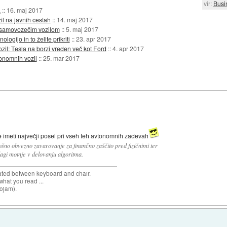
vir:
Busi
a
::
16. maj 2017
il na javnih cestah
::
14. maj 2017
im samovozečim vozilom
::
5. maj 2017
ogijo in to želite prikriti
::
23. apr 2017
l: Tesla na borzi vreden več kot Ford
::
4. apr 2017
tonomnih vozil
::
25. mar 2017
 imeti največji posel pri vseh teh avtonomnih zadevah
ošno obvezno zavarovanje za finančno zaščito pred fizičnimi ter
lagi motnje v delovanju algoritma.
cated between keyboard and chair.
hat you read ...
sojam).