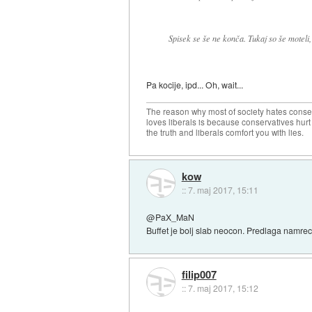
Spisek se še ne konča. Tukaj so še moteli,
Pa kocije, ipd... Oh, wait...
The reason why most of society hates conse
loves liberals is because conservatives hurt
the truth and liberals comfort you with lies.
kow
::
7. maj 2017, 15:11
@PaX_MaN
Buffet je bolj slab neocon. Predlaga namrec
filip007
::
7. maj 2017, 15:12