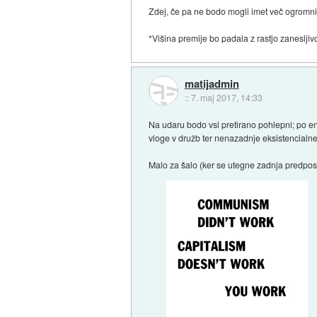
Zdej, če pa ne bodo mogli imet več ogromni
*Višina premije bo padala z rastjo zanesljiv
matijadmin
::
7. maj 2017, 14:33
Na udaru bodo vsi pretirano pohlepni; po eni
vloge v družb ter nenazadnje eksistencialn
Malo za šalo (ker se utegne zadnja predposta