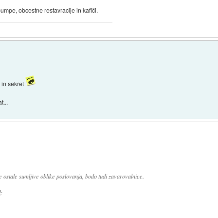
umpe, obcestne restavracije in kafiči.
 in sekret
t...
 ostale sumljive oblike poslovanja, bodo tudi zavarovalnice.
l
: