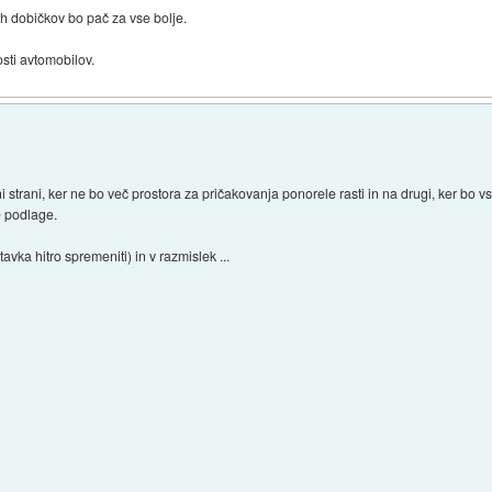
h dobičkov bo pač za vse bolje.
osti avtomobilov.
 strani, ker ne bo več prostora za pričakovanja ponorele rasti in na drugi, ker bo vs
e podlage.
vka hitro spremeniti) in v razmislek ...