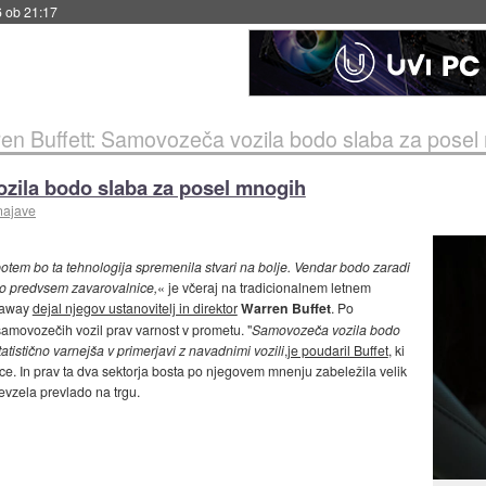
6 ob 21:17
en Buffett: Samovozeča vozila bodo slaba za posel
ozila bodo slaba za posel mnogih
najave
potem bo ta tehnologija spremenila stvari na bolje. Vendar bodo zaradi
do predvsem zavarovalnice,
« je včeraj na tradicionalnem letnem
thaway
dejal njegov ustanovitelj in direktor
Warren Buffet
. Po
movozečih vozil prav varnost v prometu. "
Samovozeča vozila bodo
atistično varnejša v primerjavi z navadnimi vozili
,
je poudaril Buffet
, ki
znice. In prav ta dva sektorja bosta po njegovem mnenju zabeležila velik
vzela prevlado na trgu.