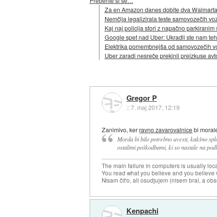
Preberite si še…
Za en Amazon danes dobite dva Walmart
Nemčija legalizirala teste samovozečih voz
Kaj naj policija stori z napačno parkiran
Google spet nad Uber: Ukradli ste nam tehnol
Elektrika pomembnejša od samovozečih vozi
Uber zaradi nesreče prekinil preizkuse av
Gregor P
::
7. maj 2017, 12:19
Zanimivo, ker
ravno zavarovalnice
bi morale
Morda bi bilo potrebno uvesti, kakšno spl
ostalimi poškodbami, ki so nastale na pod
The main failure in computers is usually lo
You read what you believe and you believe w
Nisam čit'o, ali osudjujem (nisem bral, a ob
Kenpachi