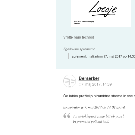
Vrnite nam techno!
Zgodovina sprememb…
spremenil:
matijadmin
(
7. maj 2017 ob 14:3
Berserker
::
7. maj 2017, 14:39
Če lahko preživijo piramidne sheme in vse o
konspirator
je
7. maj 2017 ob 14:02
izjavil
:
Ja, avtokleparji znajo biti ob posel.
In prometni policaji tudi.