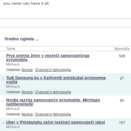
you never can have it all.
Vredno ogleda ...
Tema
Sporočila
»
Prva smrtna žrtev v nesreči samovozečega
529
avtomobila
McHusch
Oddelek:
Novice
/
Znanost in tehnologija
»
Tudi Samsung bo v Kaliforniji preizkušal avtonomna
27
vozila
McHusch
Oddelek:
Novice
/
Znanost in tehnologija
»
Nvidia razvija samovozeče avtomobile, Michigan
90
najliberalnejši
McHusch
Oddelek:
Novice
/
Znanost in tehnologija
»
Uber v Pittsburghu začel testirati samovozeči taksi
157
McHusch