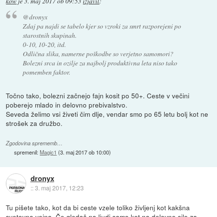
kow
je
3. maj 2017 ob 09:53
izjavil
:
@dronyx
Zdaj pa najdi se tabelo kjer so vzroki za smrt razporejeni po
starostnih skupinah.
0-10, 10-20, itd.
Odlična slika, namerne poškodbe so verjetno samomori?
Bolezni srca in ozilje za najbolj produktivna leta niso tako
pomemben faktor.
Točno tako, bolezni začnejo fajn kosit po 50+. Ceste v večini
poberejo mlado in delovno prebivalstvo.
Seveda želimo vsi živeti čim dlje, vendar smo po 65 letu bolj kot ne
strošek za družbo.
Zgodovina sprememb…
spremenil:
Magic1
(
3. maj 2017 ob 10:00
)
dronyx
::
3. maj 2017, 12:23
Tu pišete tako, kot da bi ceste vzele toliko življenj kot kakšna
svetovna vojna. Če gledaš na ljudi samo kot na delovno silo za