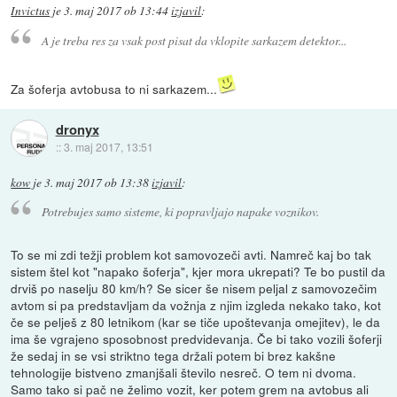
Invictus
je
3. maj 2017 ob 13:44
izjavil
:
A je treba res za vsak post pisat da vklopite sarkazem detektor...
Za šoferja avtobusa to ni sarkazem...
dronyx
::
3. maj 2017, 13:51
kow
je
3. maj 2017 ob 13:38
izjavil
:
Potrebujes samo sisteme, ki popravljajo napake voznikov.
To se mi zdi težji problem kot samovozeči avti. Namreč kaj bo tak
sistem štel kot "napako šoferja", kjer mora ukrepati? Te bo pustil da
drviš po naselju 80 km/h? Se sicer še nisem peljal z samovozečim
avtom si pa predstavljam da vožnja z njim izgleda nekako tako, kot
če se pelješ z 80 letnikom (kar se tiče upoštevanja omejitev), le da
ima še vgrajeno sposobnost predvidevanja. Če bi tako vozili šoferji
že sedaj in se vsi striktno tega držali potem bi brez kakšne
tehnologije bistveno zmanjšali število nesreč. O tem ni dvoma.
Samo tako si pač ne želimo vozit, ker potem grem na avtobus ali