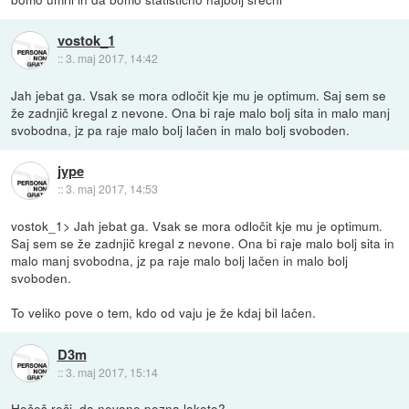
vostok_1
::
3. maj 2017, 14:42
Jah jebat ga. Vsak se mora odločit kje mu je optimum. Saj sem se
že zadnjič kregal z nevone. Ona bi raje malo bolj sita in malo manj
svobodna, jz pa raje malo bolj lačen in malo bolj svoboden.
jype
::
3. maj 2017, 14:53
vostok_1> Jah jebat ga. Vsak se mora odločit kje mu je optimum.
Saj sem se že zadnjič kregal z nevone. Ona bi raje malo bolj sita in
malo manj svobodna, jz pa raje malo bolj lačen in malo bolj
svoboden.
To veliko pove o tem, kdo od vaju je že kdaj bil lačen.
D3m
::
3. maj 2017, 15:14
Hočeš reči, da nevone pozna lakoto?