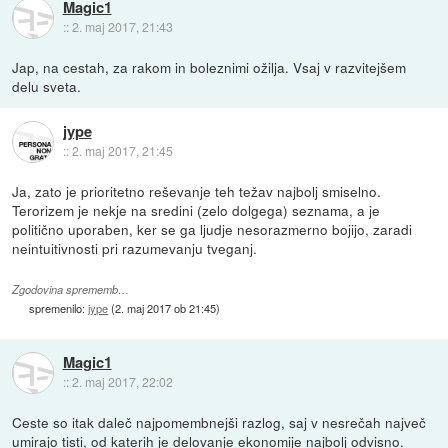
Magic1
::
2. maj 2017, 21:43
Jap, na cestah, za rakom in boleznimi ožilja. Vsaj v razvitejšem
delu sveta.
jype
::
2. maj 2017, 21:45
Ja, zato je prioritetno reševanje teh težav najbolj smiselno.
Terorizem je nekje na sredini (zelo dolgega) seznama, a je
politično uporaben, ker se ga ljudje nesorazmerno bojijo, zaradi
neintuitivnosti pri razumevanju tveganj.
Zgodovina sprememb…
spremenilo:
jype
(
2. maj 2017 ob 21:45
)
Magic1
::
2. maj 2017, 22:02
Ceste so itak daleč najpomembnejši razlog, saj v nesrečah največ
umirajo tisti, od katerih je delovanje ekonomije najbolj odvisno.