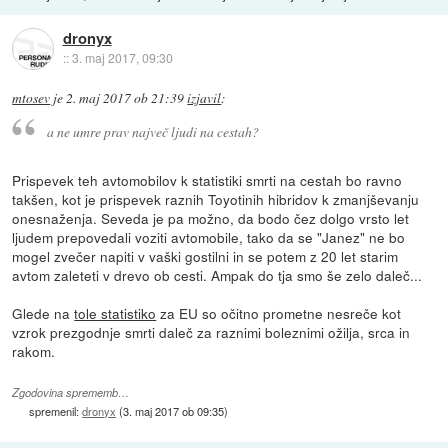
dronyx
::
3. maj 2017, 09:30
mtosev
je
2. maj 2017 ob 21:39
izjavil
:
a ne umre prav največ ljudi na cestah?
Prispevek teh avtomobilov k statistiki smrti na cestah bo ravno
takšen, kot je prispevek raznih Toyotinih hibridov k zmanjševanju
onesnaženja. Seveda je pa možno, da bodo čez dolgo vrsto let
ljudem prepovedali voziti avtomobile, tako da se "Janez" ne bo
mogel zvečer napiti v vaški gostilni in se potem z 20 let starim
avtom zaleteti v drevo ob cesti. Ampak do tja smo še zelo daleč...
Glede na
tole statistiko
za EU so očitno prometne nesreče kot
vzrok prezgodnje smrti daleč za raznimi boleznimi ožilja, srca in
rakom.
Zgodovina sprememb…
spremenil:
dronyx
(
3. maj 2017 ob 09:35
)