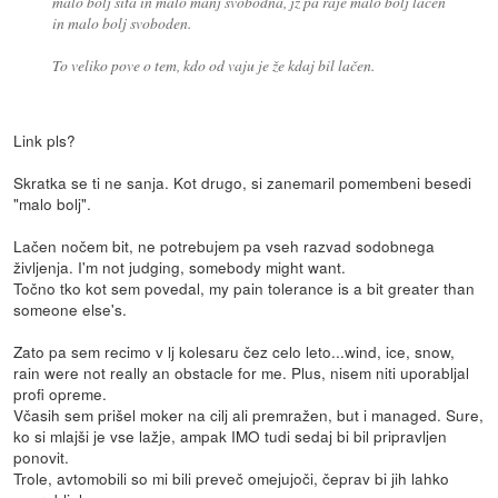
malo bolj sita in malo manj svobodna, jz pa raje malo bolj lačen
in malo bolj svoboden.
To veliko pove o tem, kdo od vaju je že kdaj bil lačen.
Link pls?
Skratka se ti ne sanja. Kot drugo, si zanemaril pomembeni besedi
"malo bolj".
Lačen nočem bit, ne potrebujem pa vseh razvad sodobnega
življenja. I'm not judging, somebody might want.
Točno tko kot sem povedal, my pain tolerance is a bit greater than
someone else's.
Zato pa sem recimo v lj kolesaru čez celo leto...wind, ice, snow,
rain were not really an obstacle for me. Plus, nisem niti uporabljal
profi opreme.
Včasih sem prišel moker na cilj ali premražen, but i managed. Sure,
ko si mlajši je vse lažje, ampak IMO tudi sedaj bi bil pripravljen
ponovit.
Trole, avtomobili so mi bili preveč omejujoči, čeprav bi jih lahko