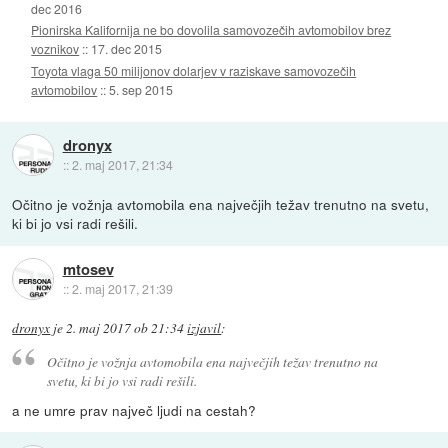
dec 2016
Pionirska Kalifornija ne bo dovolila samovozečih avtomobilov brez
voznikov
::
17. dec 2015
Toyota vlaga 50 milijonov dolarjev v raziskave samovozečih
avtomobilov
::
5. sep 2015
dronyx
::
2. maj 2017, 21:34
Očitno je vožnja avtomobila ena največjih težav trenutno na svetu,
ki bi jo vsi radi rešili.
mtosev
::
2. maj 2017, 21:39
dronyx
je
2. maj 2017 ob 21:34
izjavil
:
Očitno je vožnja avtomobila ena največjih težav trenutno na
svetu, ki bi jo vsi radi rešili.
a ne umre prav največ ljudi na cestah?