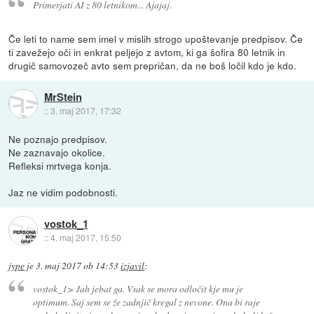
Primerjati AI z 80 letnikom... Ajajaj.
Če leti to name sem imel v mislih strogo upoštevanje predpisov. Če
ti zavežejo oči in enkrat peljejo z avtom, ki ga šofira 80 letnik in
drugič samovozeč avto sem prepričan, da ne boš ločil kdo je kdo.
MrStein
::
3. maj 2017, 17:32
Ne poznajo predpisov.
Ne zaznavajo okolice.
Refleksi mrtvega konja.
Jaz ne vidim podobnosti.
vostok_1
::
4. maj 2017, 15:50
jype
je
3. maj 2017 ob 14:53
izjavil
:
vostok_1> Jah jebat ga. Vsak se mora odločit kje mu je
optimum. Saj sem se že zadnjič kregal z nevone. Ona bi raje