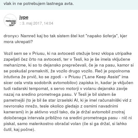
vlak in ne potrebujem lastnega avta.
jype
::
3. maj 2017, 14:04
dronyx> Namreč kaj bo tak sistem štel kot "napako šoferja", kjer
mora ukrepati?
Vozil sem se v Priusu, ki na avtocesti otežuje brez vklopa utripalke
zapeljati čez črto na avtocesti, ter v Tesli, ko je še imela vključene
mehanizme, ki so to dejansko preprečevali, če je na pasu, kamor si
se poskušal premakniti, že vozilo drugo vozilo. Reč je popolnoma
intutivna že prvič, ko se zgodi - v Priusu ("Lane Keep Assist" ima
sicer cela vrsta sodobnik avtomobilov) zapiska in, kadar je vključen
tudi radarski tempomat, s servo motorji v volanu dejansko zavije
nazaj na sredino prometnega pasu. V Tesli je bil sistem še
pametnejši (to je bil še star izraelski AI, ki je imel računalniški vid z
nevronsko mrežo, tesle okolico gledajo z osmimi navadnimi
kamerami) in je aktivno vozil tako, da je držal avtomobil znotraj
določenega intervala približno na sredini prometnega pasu - nič ni
piskal, samo malenkostno obračal volan (če si ga držal, si lahko
čutil, kaj počne).