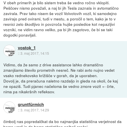
V obeh primerih je bilo sistem treba še vedno ročno vklopiti.
Peščcev nismo považali, a naj bi jih Tesla zaznala in avtomatično
zavirala. Prav tako nisem še vozil Volvotovih vozil, ki samodejno
zavirajo pred ovirami, tudi v mestu, a poročil o tem, kako je to v
resnici zelo škodljivo in povzroča hujše posledice kot nepazljivi
vozniki, ne vidim ravno veliko, pa bi jih zagotovo, če bi se taki
dogodki ponavljali.
vostok_1
::
3. maj 2017, 14:15
Vidimo, da že samo z drive assistance lahko dramatično
zmanjšamo število prometnih nesreč. Ne rabi avto nujno vedet
vsako rednekovsko križišče v gorah, da je uporaben.
Dovolj je, da preračuna naletno razdaljo in gleda na okoli, če kaj
ne opaziš. Tudi pjanec načeloma še vedno zmore vozit +- črte,
nima pa nikakršnih refleksov.
gruntfürmich
::
3. maj 2017, 14:29
čimbolj nas popredalčkat da bo najmanjša statistična verjetnost da
bomo umrli in da bomo statistično najbolj srečni