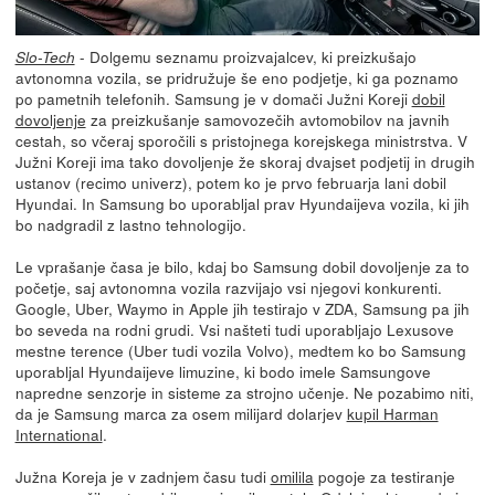
- Dolgemu seznamu proizvajalcev, ki preizkušajo
Slo-Tech
avtonomna vozila, se pridružuje še eno podjetje, ki ga poznamo
po pametnih telefonih. Samsung je v domači Južni Koreji
dobil
dovoljenje
za preizkušanje samovozečih avtomobilov na javnih
cestah, so včeraj sporočili s pristojnega korejskega ministrstva. V
Južni Koreji ima tako dovoljenje že skoraj dvajset podjetij in drugih
ustanov (recimo univerz), potem ko je prvo februarja lani dobil
Hyundai. In Samsung bo uporabljal prav Hyundaijeva vozila, ki jih
bo nadgradil z lastno tehnologijo.
Le vprašanje časa je bilo, kdaj bo Samsung dobil dovoljenje za to
početje, saj avtonomna vozila razvijajo vsi njegovi konkurenti.
Google, Uber, Waymo in Apple jih testirajo v ZDA, Samsung pa jih
bo seveda na rodni grudi. Vsi našteti tudi uporabljajo Lexusove
mestne terence (Uber tudi vozila Volvo), medtem ko bo Samsung
uporabljal Hyundaijeve limuzine, ki bodo imele Samsungove
napredne senzorje in sisteme za strojno učenje. Ne pozabimo niti,
da je Samsung marca za osem milijard dolarjev
kupil Harman
International
.
Južna Koreja je v zadnjem času tudi
omilila
pogoje za testiranje