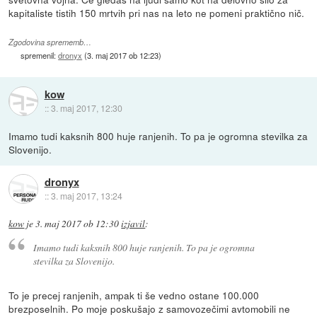
kapitaliste tistih 150 mrtvih pri nas na leto ne pomeni praktično nič.
Zgodovina sprememb…
spremenil:
dronyx
(
3. maj 2017 ob 12:23
)
kow
::
3. maj 2017, 12:30
Imamo tudi kaksnih 800 huje ranjenih. To pa je ogromna stevilka za
Slovenijo.
dronyx
::
3. maj 2017, 13:24
kow
je
3. maj 2017 ob 12:30
izjavil
:
Imamo tudi kaksnih 800 huje ranjenih. To pa je ogromna
stevilka za Slovenijo.
To je precej ranjenih, ampak ti še vedno ostane 100.000
brezposelnih. Po moje poskušajo z samovozečimi avtomobili ne