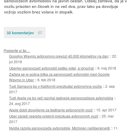
samovozečih avtomobilov na javnih cestah. Odslej zahteva, da je v
vozilu prisoten en človek in ne več dva, prav tako pa dovoljuje
vožnjo vozilom brez volana in stopalk.
32 komentarjev
Preberite si še…
Googlov Waymo avtonomno prevozi 40.000 kilometrov na dan
::
22.
jul 2018
Uberjev samovozeč avtomobil peško videl, a ignoriral
::
9. maj 2018
Začela se je sodna bitka za samovozeči avtomobil med Google
Waymo in Uber
::
6. feb 2018
Tudi Samsung bo v Kaliforniji preizkušal avtonomna vozila
::
2. sep
2017
Tudi Apple ne bo več razvijal lastnega samovozečega avtomobila
::
24. avg 2017
Apple dobil dovoljenje za testiranje avtonomnih vozil
::
15. apr 2017
Uber zaradi nesreče prekinil preizkuse avtonomnih vozil
::
25. mar
2017
Nvidia razvija samovozeče avtomobile, Michigan najliberalnejši
::
11.