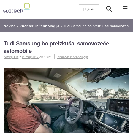
☰
Novice
»
Znanost in tehnologija
»
Tudi Samsung bo preizkušal samovozeče avtomobile
Tudi Samsung bo preizkušal samovozeče
avtomobile
Matej Huš
::
2. maj 2017
ob 18:51
Znanost in tehnologija