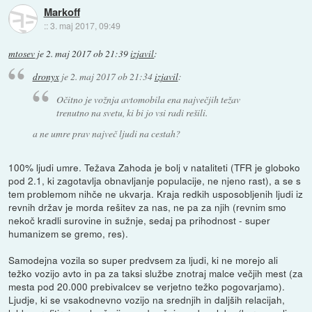
Markoff
::
3. maj 2017, 09:49
mtosev
je
2. maj 2017 ob 21:39
izjavil
:
dronyx
je
2. maj 2017 ob 21:34
izjavil
:
Očitno je vožnja avtomobila ena največjih težav
trenutno na svetu, ki bi jo vsi radi rešili.
a ne umre prav največ ljudi na cestah?
100% ljudi umre. Težava Zahoda je bolj v nataliteti (TFR je globoko
pod 2.1, ki zagotavlja obnavljanje populacije, ne njeno rast), a se s
tem problemom nihče ne ukvarja. Kraja redkih usposobljenih ljudi iz
revnih držav je morda rešitev za nas, ne pa za njih (revnim smo
nekoč kradli surovine in sužnje, sedaj pa prihodnost - super
humanizem se gremo, res).
Samodejna vozila so super predvsem za ljudi, ki ne morejo ali
težko vozijo avto in pa za taksi službe znotraj malce večjih mest (za
mesta pod 20.000 prebivalcev se verjetno težko pogovarjamo).
Ljudje, ki se vsakodnevno vozijo na srednjih in daljših relacijah,