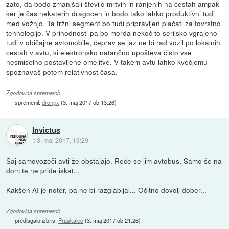
zato, da bodo zmanjšali število mrtvih in ranjenih na cestah ampak
ker je čas nekaterih dragocen in bodo tako lahko produktivni tudi
med vožnjo. Ta tržni segment bo tudi pripravljen plačati za tovrstno
tehnologijo. V prihodnosti pa bo morda nekoč to serijsko vgrajeno
tudi v običajne avtomobile, čeprav se jaz ne bi rad vozil po lokalnih
cestah v avtu, ki elektronsko natančno upošteva čisto vse
nesmiselno postavljene omejitve. V takem avtu lahko kvečjemu
spoznavaš potem relativnost časa.
Zgodovina sprememb…
spremenil:
dronyx
(
3. maj 2017 ob 13:26
)
Invictus
::
3. maj 2017, 13:29
Saj samovozeči avti že obstajajo. Reče se jim avtobus. Samo še na
dom te ne pride iskat...
Kakšen AI je noter, pa ne bi razglabljal... Očitno dovolj dober...
Zgodovina sprememb…
predlagalo izbris:
Praskalec
(
3. maj 2017 ob 21:26
)