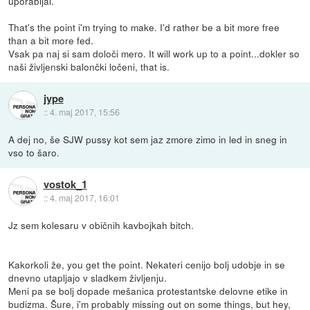
uporabljal.
That's the point i'm trying to make. I'd rather be a bit more free
than a bit more fed.
Vsak pa naj si sam določi mero. It will work up to a point...dokler so
naši življenski balončki ločeni, that is.
jype
::
4. maj 2017, 15:56
A dej no, še SJW pussy kot sem jaz zmore zimo in led in sneg in
vso to šaro.
vostok_1
::
4. maj 2017, 16:01
Jz sem kolesaru v običnih kavbojkah bitch.
Kakorkoli že, you get the point. Nekateri cenijo bolj udobje in se
dnevno utapljajo v sladkem življenju.
Meni pa se bolj dopade mešanica protestantske delovne etike in
budizma. Šure, i'm probably missing out on some things, but hey,