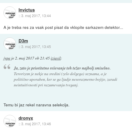
Invictus
::
3. maj 2017, 13:44
A je treba res za vsak post pisat da vklopite sarkazem detektor...
D3m
::
3. maj 2017, 13:45
jype
je
2. maj 2017 ob 21:45
izjavil
:
Ja, zato je prioritetno reševanje teh težav najbolj smiselno.
Terorizem je nekje na sredini (zelo dolgega) seznama, a je
politično uporaben, ker se ga ljudje nesorazmerno bojijo, zaradi
neintuitivnosti pri razumevanju tveganj.
Temu bi jaz rekel naravna selekcija.
dronyx
::
3. maj 2017, 13:46