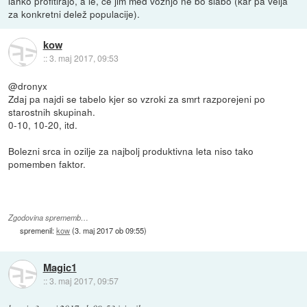
lahko profitirajo, a le, če jim med vožnjo ne bo slabo (kar pa velja
za konkretni delež populacije).
kow
::
3. maj 2017, 09:53
@dronyx
Zdaj pa najdi se tabelo kjer so vzroki za smrt razporejeni po
starostnih skupinah.
0-10, 10-20, itd.
Bolezni srca in ozilje za najbolj produktivna leta niso tako
pomemben faktor.
Zgodovina sprememb…
spremenil:
kow
(
3. maj 2017 ob 09:55
)
Magic1
::
3. maj 2017, 09:57