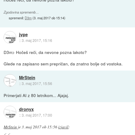
Zgodovina sprememb…
spremenil:
D3m
(
3. maj 2017 ob 15:14
)
jype
::
3. maj 2017, 15:16
D3m> Hočeš reči, da nevone pozna lakoto?
Glede na zapisano sem prepričan, da znatno bolje od vostoka.
MrStein
::
3. maj 2017, 15:56
Primerjati AI z 80 letnikom... Ajajaj.
dronyx
::
3. maj 2017, 17:00
MrStein
je
3. maj 2017 ob 15:56
izjavil
: