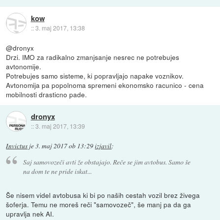
kow
::
3. maj 2017, 13:38
@dronyx
Drzi. IMO za radikalno zmanjsanje nesrec ne potrebujes
avtonomije.
Potrebujes samo sisteme, ki popravljajo napake voznikov.
Avtonomija pa popolnoma spremeni ekonomsko racunico - cena
mobilnosti drasticno pade.
dronyx
::
3. maj 2017, 13:39
Invictus
je
3. maj 2017 ob 13:29
izjavil
:
Saj samovozeči avti že obstajajo. Reče se jim avtobus. Samo še
na dom te ne pride iskat...
Še nisem videl avtobusa ki bi po naših cestah vozil brez živega
šoferja. Temu ne moreš reči "samovozeč", še manj pa da ga
upravlja nek AI.