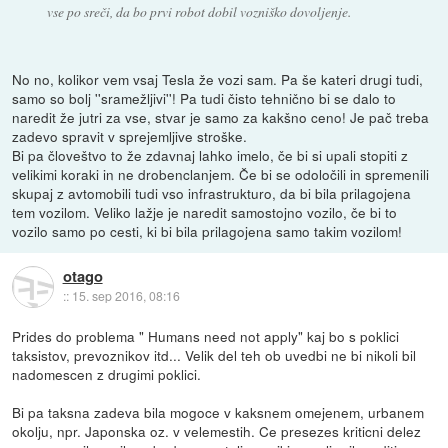
vse po sreči, da bo prvi robot dobil vozniško dovoljenje.
No no, kolikor vem vsaj Tesla že vozi sam. Pa še kateri drugi tudi,
samo so bolj ''sramežljivi''! Pa tudi čisto tehnično bi se dalo to
naredit že jutri za vse, stvar je samo za kakšno ceno! Je pač treba
zadevo spravit v sprejemljive stroške.
Bi pa človeštvo to že zdavnaj lahko imelo, če bi si upali stopiti z
velikimi koraki in ne drobenclanjem. Če bi se odoločili in spremenili
skupaj z avtomobili tudi vso infrastrukturo, da bi bila prilagojena
tem vozilom. Veliko lažje je naredit samostojno vozilo, če bi to
vozilo samo po cesti, ki bi bila prilagojena samo takim vozilom!
otago
::
15. sep 2016, 08:16
Prides do problema " Humans need not apply" kaj bo s poklici
taksistov, prevoznikov itd... Velik del teh ob uvedbi ne bi nikoli bil
nadomescen z drugimi poklici.
Bi pa taksna zadeva bila mogoce v kaksnem omejenem, urbanem
okolju, npr. Japonska oz. v velemestih. Ce presezes kriticni delez