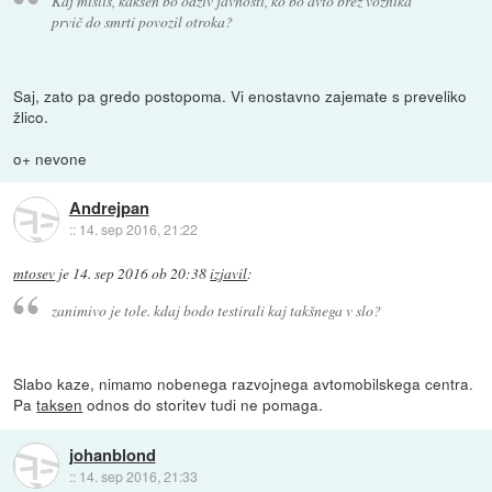
Kaj misliš, kakšen bo odziv javnosti, ko bo avto brez voznika
prvič do smrti povozil otroka?
Saj, zato pa gredo postopoma. Vi enostavno zajemate s preveliko
žlico.
o+ nevone
Andrejpan
::
14. sep 2016, 21:22
mtosev
je
14. sep 2016 ob 20:38
izjavil
:
zanimivo je tole. kdaj bodo testirali kaj takšnega v slo?
Slabo kaze, nimamo nobenega razvojnega avtomobilskega centra.
Pa
taksen
odnos do storitev tudi ne pomaga.
johanblond
::
14. sep 2016, 21:33