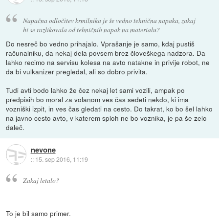
Napačna odločitev krmilnika je še vedno tehnična napaka, zakaj
bi se razlikovala od tehničnih napak na materialu?
Do nesreč bo vedno prihajalo. Vprašanje je samo, kdaj pustiš
računalniku, da nekaj dela povsem brez človeškega nadzora. Da
lahko recimo na servisu kolesa na avto natakne in privije robot, ne
da bi vulkanizer pregledal, ali so dobro privita.
Tudi avti bodo lahko že čez nekaj let sami vozili, ampak po
predpisih bo moral za volanom ves čas sedeti nekdo, ki ima
vozniški izpit, in ves čas gledati na cesto. Do takrat, ko bo šel lahko
na javno cesto avto, v katerem sploh ne bo voznika, je pa še zelo
daleč.
nevone
::
15. sep 2016, 11:19
Zakaj letalo?
To je bil samo primer.