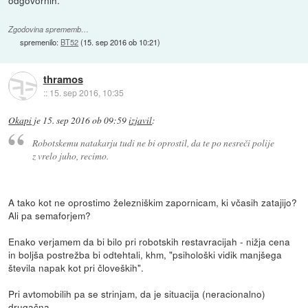
odgovornih.
Zgodovina sprememb…
spremenilo:
BT52
(
15. sep 2016 ob 10:21
)
thramos
::
15. sep 2016, 10:35
Okapi
je
15. sep 2016 ob 09:59
izjavil
:
Robotskemu natakarju tudi ne bi oprostil, da te po nesreči polije
z vrelo juho, recimo.
A tako kot ne oprostimo železniškim zapornicam, ki včasih zatajijo?
Ali pa semaforjem?
Enako verjamem da bi bilo pri robotskih restavracijah - nižja cena
in boljša postrežba bi odtehtali, khm, "psihološki vidik manjšega
števila napak kot pri človeških".
Pri avtomobilih pa se strinjam, da je situacija (neracionalno)
drugačna.