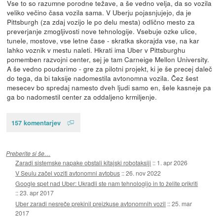
Vse to so razumne porodne težave, a še vedno velja, da so vozila
veliko večino časa vozila sama. V Uberju pojasnjujejo, da je
Pittsburgh (za zdaj vozijo le po delu mesta) odlično mesto za
preverjanje zmogljivosti nove tehnologije. Vsebuje ozke ulice,
tunele, mostove, vse letne čase - skratka skorajda vse, na kar
lahko voznik v mestu naleti. Hkrati ima Uber v Pittsburghu
pomemben razvojni center, sej je tam Carneige Mellon University.
A še vedno poudarimo - gre za pilotni projekt, ki je še precej daleč
do tega, da bi taksije nadomestila avtonomna vozila. Čez šest
mesecev bo spredaj namesto dveh ljudi samo en, šele kasneje pa
ga bo nadomestil center za oddaljeno krmiljenje.
157 komentarjev
Preberite si še…
Zaradi sistemske napake obstali kitajski robotaksiji
::
1. apr 2026
V Seulu začel voziti avtonomni avtobus
::
26. nov 2022
Google spet nad Uber: Ukradli ste nam tehnologijo in to želite prikriti
::
23. apr 2017
Uber zaradi nesreče prekinil preizkuse avtonomnih vozil
::
25. mar
2017