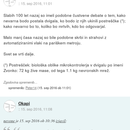
::
15. sep 2016, 11:01
Slabih 100 let nazaj so imeli podobne čustvene debate o tem, kako
nevarna bodo postala dvigala, ko bodo iz njih ukinili postreščke (*);
kako nevarno bo to, koliko bo mrtvih, kdo bo odgovarjal.
Malo manj časa nazaj so bile podobne skrbi in strahovi z
avtomatiziranimi vlaki na pariškem metroju.
Svet se vrti dalje.
(*) Postrešček: biološka oblike mikrokontrolerja v dvigalu po imeni
Zvonko: 72 kg žive mase, od tega 1.1 kg nevronskih mrež.
Zgodovina sprememb…
spremenilo:
Peter14
(
15. sep 2016 ob 11:01
)
Okapi
::
15. sep 2016, 11:08
nevone
je
15. sep 2016 ob 10:36
izjavil
: