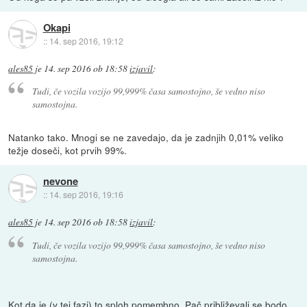
Okapi
::
14. sep 2016, 19:12
ales85
je
14. sep 2016 ob 18:58
izjavil
:
Tudi, če vozila vozijo 99,999% časa samostojno, še vedno niso
samostojna.
Natanko tako. Mnogi se ne zavedajo, da je zadnjih 0,01% veliko
težje doseči, kot prvih 99%.
nevone
::
14. sep 2016, 19:16
ales85
je
14. sep 2016 ob 18:58
izjavil
:
Tudi, če vozila vozijo 99,999% časa samostojno, še vedno niso
samostojna.
Kot da je (v tej fazi) to sploh pomembno. Pač približevali se bodo