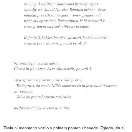
Ni, ampak od stroja zahtevamo bistveno večjo
zanesljivost, kot od človeka. Banalen primer - če se
natakar pri seštevanju zmoti v enem primeru od
tisoč, mu oprostimo. Računalnika, ki bi se zmotil v
enem primeru od tisoč, nihče ne bi kupil.
Kaj misliš, kakšen bo odziv javnosti, ko bo avto brez
voznika prvič do smrti povozil otroka?
Vprašanje povsem na mestu.
Človek bi jih v istem času (kilometrih) povozil 5.
Tu je vprašanje pravne narave, kdo je kriv:
- Tesla pravi, da vozila NISO samovozeča in je treba biti vseeno
za volanom.
- Volvo bo prevzel pravne posledice.
Razlika med tema dvema je očitna.
Tesla ni avtomono vozilo v polnem pomenu besede. Zgleda, da si