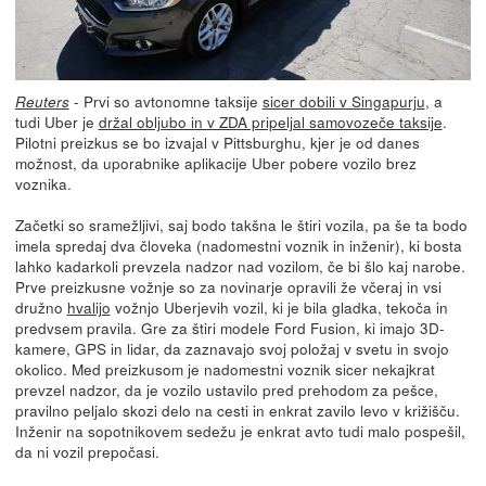
- Prvi so avtonomne taksije
sicer dobili v Singapurju
, a
Reuters
tudi Uber je
držal obljubo in v ZDA pripeljal samovozeče taksije
.
Pilotni preizkus se bo izvajal v Pittsburghu, kjer je od danes
možnost, da uporabnike aplikacije Uber pobere vozilo brez
voznika.
Začetki so sramežljivi, saj bodo takšna le štiri vozila, pa še ta bodo
imela spredaj dva človeka (nadomestni voznik in inženir), ki bosta
lahko kadarkoli prevzela nadzor nad vozilom, če bi šlo kaj narobe.
Prve preizkusne vožnje so za novinarje opravili že včeraj in vsi
družno
hvalijo
vožnjo Uberjevih vozil, ki je bila gladka, tekoča in
predvsem pravila. Gre za štiri modele Ford Fusion, ki imajo 3D-
kamere, GPS in lidar, da zaznavajo svoj položaj v svetu in svojo
okolico. Med preizkusom je nadomestni voznik sicer nekajkrat
prevzel nadzor, da je vozilo ustavilo pred prehodom za pešce,
pravilno peljalo skozi delo na cesti in enkrat zavilo levo v križišču.
Inženir na sopotnikovem sedežu je enkrat avto tudi malo pospešil,
da ni vozil prepočasi.