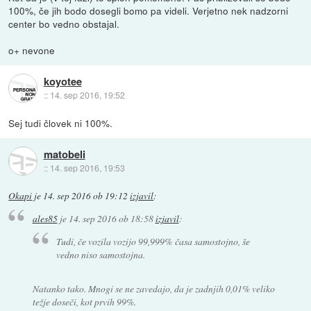
100%, če jih bodo dosegli bomo pa videli. Verjetno nek nadzorni
center bo vedno obstajal.
o+ nevone
koyotee
::
14. sep 2016, 19:52
Sej tudi človek ni 100%.
matobeli
::
14. sep 2016, 19:53
Okapi
je
14. sep 2016 ob 19:12
izjavil
:
ales85
je
14. sep 2016 ob 18:58
izjavil
:
Tudi, če vozila vozijo 99,999% časa samostojno, še
vedno niso samostojna.
Natanko tako. Mnogi se ne zavedajo, da je zadnjih 0,01% veliko
težje doseči, kot prvih 99%.