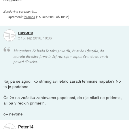
Zgodovina sprememb…
spremenil:
thramos
(
15. sep 2016 ob 10:35
)
nevone
::
15. sep 2016, 10:36
Me zanima, če bodo še tako govorili, če se bo izkazalo, da
morata direktor firme in šef razvoja v zapor, če avto do smrti
povozi človeka.
Kaj pa se zgodi, ko strmoglavi letalo zaradi tehnične napake? No
to je podobno.
Če že na začetku zahtevamo popolnost, do nje nikoli ne pridemo,
ali pa v redkih primerih.
o+ nevone
Peter14