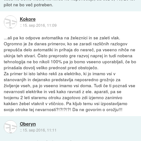
pilot ne bo več potreben.
Kokore
::
15. sep 2016, 11:09
...ali pa ko odpove avtomatika na železnici in se zaleti vlak.
Ogromno je že danes primerov, ko se zaradi različnih razlogov
prepušča delo avtomatiki in prihaja do nesreč, pa vseeno nihče ne
ukinja teh stvari. Čisto preprosto gre razvoj naprej in tudi nobena
tehnologija ne bo nikoli 100% pa jo bomo vseeno uporabljali, če bo
prinašala dovolj veliko prednost pred obstoječo.
Za primer bi isto lahko rekli za elektriko, ki jo imamo vsi v
stanovanjih in dejansko predstavlja neposredno grožnjo za
življenje vseh, pa jo vseeno imamo vsi doma. Tudi če ti poznaš vse
nevarnosti elektrike in veš kako ravnati z ele. aparati, pa se
tvojemu 2 leti staremu otroku zagotovo zdi izjemno zanimivo
kakšen žebel vtaknit v vtičnico. Pa kljub temu vsi izpostavljamo
svoje otroke tej nevarnosti?!?!?!?! Da ne govorim o orožju!!!
Oberyn
::
15. sep 2016, 11:11