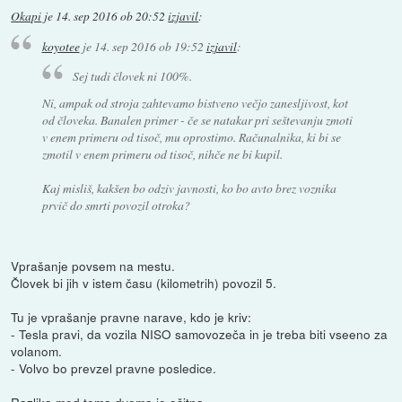
Okapi
je
14. sep 2016 ob 20:52
izjavil
:
koyotee
je
14. sep 2016 ob 19:52
izjavil
:
Sej tudi človek ni 100%.
Ni, ampak od stroja zahtevamo bistveno večjo zanesljivost, kot
od človeka. Banalen primer - če se natakar pri seštevanju zmoti
v enem primeru od tisoč, mu oprostimo. Računalnika, ki bi se
zmotil v enem primeru od tisoč, nihče ne bi kupil.
Kaj misliš, kakšen bo odziv javnosti, ko bo avto brez voznika
prvič do smrti povozil otroka?
Vprašanje povsem na mestu.
Človek bi jih v istem času (kilometrih) povozil 5.
Tu je vprašanje pravne narave, kdo je kriv:
- Tesla pravi, da vozila NISO samovozeča in je treba biti vseeno za
volanom.
- Volvo bo prevzel pravne posledice.
Razlika med tema dvema je očitna.