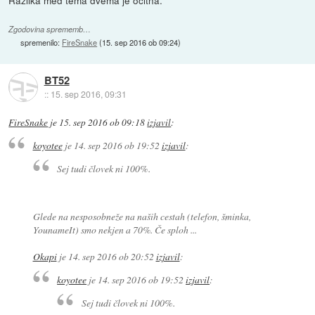
Zgodovina sprememb…
spremenilo:
FireSnake
(
15. sep 2016 ob 09:24
)
BT52
::
15. sep 2016, 09:31
FireSnake
je
15. sep 2016 ob 09:18
izjavil
:
koyotee
je
14. sep 2016 ob 19:52
izjavil
:
Sej tudi človek ni 100%.
Glede na nesposobneže na naših cestah (telefon, šminka,
YounameIt) smo nekjen a 70%. Če sploh ...
Okapi
je
14. sep 2016 ob 20:52
izjavil
:
koyotee
je
14. sep 2016 ob 19:52
izjavil
:
Sej tudi človek ni 100%.