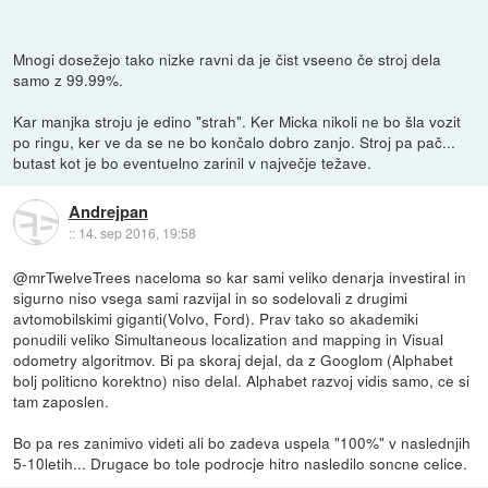
Mnogi dosežejo tako nizke ravni da je čist vseeno če stroj dela
samo z 99.99%.
Kar manjka stroju je edino "strah". Ker Micka nikoli ne bo šla vozit
po ringu, ker ve da se ne bo končalo dobro zanjo. Stroj pa pač...
butast kot je bo eventuelno zarinil v največje težave.
Andrejpan
::
14. sep 2016, 19:58
@mrTwelveTrees naceloma so kar sami veliko denarja investiral in
sigurno niso vsega sami razvijal in so sodelovali z drugimi
avtomobilskimi giganti(Volvo, Ford). Prav tako so akademiki
ponudili veliko Simultaneous localization and mapping in Visual
odometry algoritmov. Bi pa skoraj dejal, da z Googlom (Alphabet
bolj politicno korektno) niso delal. Alphabet razvoj vidis samo, ce si
tam zaposlen.
Bo pa res zanimivo videti ali bo zadeva uspela "100%" v naslednjih
5-10letih... Drugace bo tole podrocje hitro nasledilo soncne celice.