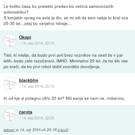
Le koliko časa bo preteklo preden bo večina samovozečih
avtomobilov?
S konjskih vpreg na avte je šlo, se mi zdi da sem nekje tu bral cca
25-30 let...zdaj bo verjetno hitreje....
Okapi
::
14. sep 2016, 22:10
Tisti, ki mislijo, da bodo prvi avti brez voznikov na cesti že v par
letih, bodo zelo razočarani, IMHO. Minimalno 20 let, če bo šlo vse
po sreči, da bo prvi robot dobil vozniško dovoljenje.
blackbfm
::
14. sep 2016, 22:19
In od kje si potegnu cifro 20 let? Niti sanja se nam ne, nobenmu
carota
::
14. sep 2016, 22:20
mtosev
je
14. sep 2016 ob 20:38
izjavil
: