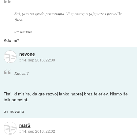
Saj, zato pa gredo postopoma. Vi enostavno zajemate s preveliko
žlico.
o+ nevone
Kdo mi?
nevone
::
14. sep 2016, 22:00
Kdo mi?
Tisti, ki mislite, da gre razvoj lahko naprej brez felerjev. Nismo še
tolk pametni.
o+ nevone
marS
::
14. sep 2016, 22:02