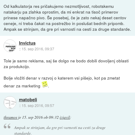
Od kalkulatorja res pričakujemo nezmotljivost, robotskemu
natakarju pa zlahka oprostim, da mi enkrat na tisoč primerov
prinese napačno pivo. Še posebej, če je zato nekaj deset centov
ceneje, ni treba čakat na postrežbo in poslušat bednih pripomb.
Ampak se strinjam, da gre pri varnosti na cesti za druge standarde.
Invictus
::
15. sep 2016, 09:37
Tole je samo reklama, saj še dolgo ne bodo dobili dovoljenj oblasti
za produkcijo.
Bolje vložiti denar v razvoj o katerem vsi pišejo, kot pa zmetat
denar za marketing
.
matobeli
::
15. sep 2016, 09:57
thramos
je
15. sep 2016 ob 09:32
izjavil
:
Ampak se strinjam, da gre pri varnosti na cesti za druge
standarde.