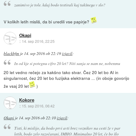
zanimivo je tole. kdaj bodo testirali kaj takšnega v slo?
V kolikih letih misliš, da bi uredili vse papirje?
Okapi
::
14. sep 2016, 22:25
blackbfm
je
14. sep 2016 ob 22:19
izjavil
:
In od kje si potegnu cifro 20 let? Niti sanja se nam ne, nobenmu
20 let vedno rečejo za kakšno tako stvar. Čez 20 let bo AI in
singularnost, čez 20 let bo fuzijska elektrarna ... (in oboje govorijo
že vsaj 20 let
)
Kokore
::
15. sep 2016, 06:42
Okapi
je
14. sep 2016 ob 22:10
izjavil
:
Tisti, ki mislijo, da bodo prvi avti brez voznikov na cesti že v par
letih, bodo zelo razočarani, IMHO. Minimalno 20 let, če bo šlo