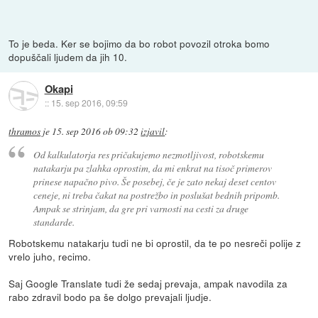
To je beda. Ker se bojimo da bo robot povozil otroka bomo
dopuščali ljudem da jih 10.
Okapi
::
15. sep 2016, 09:59
thramos
je
15. sep 2016 ob 09:32
izjavil
:
Od kalkulatorja res pričakujemo nezmotljivost, robotskemu
natakarju pa zlahka oprostim, da mi enkrat na tisoč primerov
prinese napačno pivo. Še posebej, če je zato nekaj deset centov
ceneje, ni treba čakat na postrežbo in poslušat bednih pripomb.
Ampak se strinjam, da gre pri varnosti na cesti za druge
standarde.
Robotskemu natakarju tudi ne bi oprostil, da te po nesreči polije z
vrelo juho, recimo.
Saj Google Translate tudi že sedaj prevaja, ampak navodila za
rabo zdravil bodo pa še dolgo prevajali ljudje.