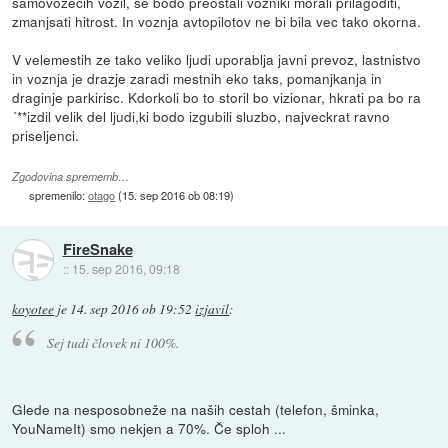
samovozecih vozil, se bodo preostali vozniki morali prilagoditi,
zmanjsati hitrost. In voznja avtopilotov ne bi bila vec tako okorna.
V velemestih ze tako veliko ljudi uporablja javni prevoz, lastnistvo
in voznja je drazje zaradi mestnih eko taks, pomanjkanja in
draginje parkirisc. Kdorkoli bo to storil bo vizionar, hkrati pa bo ra
´**izdil velik del ljudi,ki bodo izgubili sluzbo, najveckrat ravno
priseljenci.
Zgodovina sprememb…
spremenilo:
otago
(
15. sep 2016 ob 08:19
)
FireSnake
::
15. sep 2016, 09:18
koyotee
je
14. sep 2016 ob 19:52
izjavil
:
Sej tudi človek ni 100%.
Glede na nesposobneže na naših cestah (telefon, šminka,
YouNameIt) smo nekjen a 70%. Če sploh ...