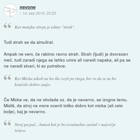
nevone
::
14. sep 2016, 20:25
Kar manjka stroju je edino "strah".
Tudi strah se da simulirat.
Ampak ne vem, če rabimo ravno strah. Strah (ljudi) je dvorezen
meč, tudi zaradi njega se lahko umre ali naredi napaka, ali pa se
ne naredi stvari, ki so potrebne.
Ker Micka nikoli ne bo šla vozit po ringu, ker ve da se ne bo
končalo dobro zanjo.
Če Micka ve, da ne obvlada oz. da je nevarno, se izogne temu.
Misliš, da stroj ne more ocenit toliko dobro kot micka (ali celo
bolje), kaj je nevarno.
Stroj pa pač... butast kot je bo eventuelno zarinil v največje
težave.