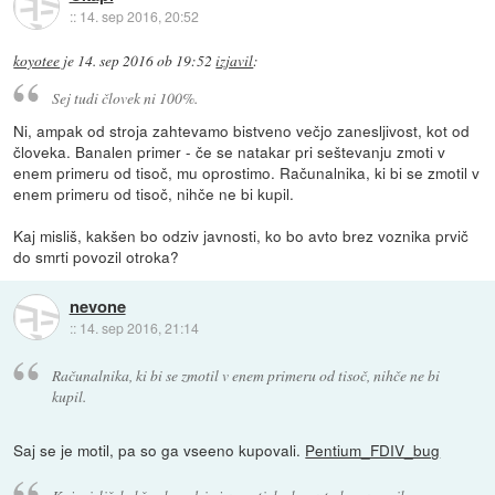
::
14. sep 2016, 20:52
koyotee
je
14. sep 2016 ob 19:52
izjavil
:
Sej tudi človek ni 100%.
Ni, ampak od stroja zahtevamo bistveno večjo zanesljivost, kot od
človeka. Banalen primer - če se natakar pri seštevanju zmoti v
enem primeru od tisoč, mu oprostimo. Računalnika, ki bi se zmotil v
enem primeru od tisoč, nihče ne bi kupil.
Kaj misliš, kakšen bo odziv javnosti, ko bo avto brez voznika prvič
do smrti povozil otroka?
nevone
::
14. sep 2016, 21:14
Računalnika, ki bi se zmotil v enem primeru od tisoč, nihče ne bi
kupil.
Saj se je motil, pa so ga vseeno kupovali.
Pentium_FDIV_bug