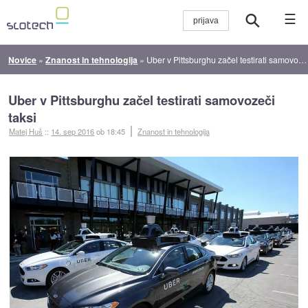
☰
Novice
»
Znanost in tehnologija
»
Uber v Pittsburghu začel testirati samovozeči taksi
Uber v Pittsburghu začel testirati samovozeči
taksi
Matej Huš
::
14. sep 2016
ob 18:45
Znanost in tehnologija