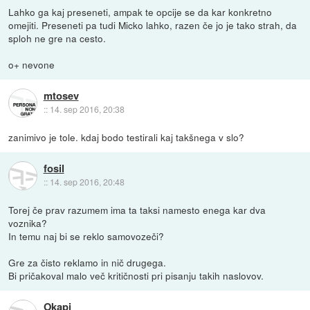
Lahko ga kaj preseneti, ampak te opcije se da kar konkretno
omejiti. Preseneti pa tudi Micko lahko, razen če jo je tako strah, da
sploh ne gre na cesto.
o+ nevone
mtosev
::
14. sep 2016, 20:38
zanimivo je tole. kdaj bodo testirali kaj takšnega v slo?
fosil
::
14. sep 2016, 20:48
Torej če prav razumem ima ta taksi namesto enega kar dva
voznika?
In temu naj bi se reklo samovozeči?
Gre za čisto reklamo in nič drugega.
Bi pričakoval malo več kritičnosti pri pisanju takih naslovov.
Okapi