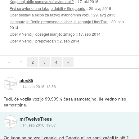
Koga naj ubije samovozeč avtomobil?
::
17. okt 2016
Prvi so avtonomne taksije dobili v Singapurju
::
25. avg 2016
Uber sestavlja ekipo za razvoj avtonomnih vozil
::
29. avg 2015
Hamburg in Berlin prepovedala Uber, ta zaganja UberTaxi
::
30. sep
2014
Uber v Nemčiji dosegel manjšo zmago
::
17. sep 2014
Uber v Nemčiji prepovedan
::
2. sep 2014
«
1
2
3
4
»
ales85
::
14. sep 2016, 18:58
Tudi, če vozila vozijo 99,999% časa samostojno, še vedno niso
samostojna.
mrTwelveTrees
::
14. sep 2016, 19:07
Od koga so pa vzeli znanje, od Googla ali so sami začeli iz nič ?