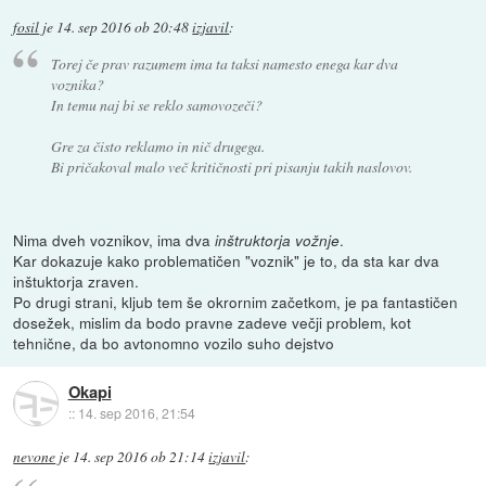
fosil
je
14. sep 2016 ob 20:48
izjavil
:
Torej če prav razumem ima ta taksi namesto enega kar dva
voznika?
In temu naj bi se reklo samovozeči?
Gre za čisto reklamo in nič drugega.
Bi pričakoval malo več kritičnosti pri pisanju takih naslovov.
Nima dveh voznikov, ima dva
.
inštruktorja vožnje
Kar dokazuje kako problematičen "voznik" je to, da sta kar dva
inštuktorja zraven.
Po drugi strani, kljub tem še okrornim začetkom, je pa fantastičen
dosežek, mislim da bodo pravne zadeve večji problem, kot
tehnične, da bo avtonomno vozilo suho dejstvo
Okapi
::
14. sep 2016, 21:54
nevone
je
14. sep 2016 ob 21:14
izjavil
: