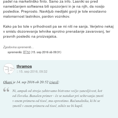
padel na marketinško finto. Samo za info. Lasniki so pred
nameščanjem softwarea bili opozorjeni in je na njih, da nosijo
posledice. Preprosto. Navkljub medijski gonji je tole enostavno
malomarnost lastnikov, pardon voznikov.
Kako pa bo tole v prihodnosti pa se mi niti ne sanja. Verjetno nekaj
v smislu dozorevanja tehnike sprotno prenašanje zavarovanj, ter
pravnih posledic na proizvajalca.
Zgodovina sprememb…
spremenilo:
BT52
(
15. sep 2016 ob 09:31
)
thramos
::
15. sep 2016, 09:32
Okapi
je
14. sep 2016 ob 20:52
izjavil
:
Ni, ampak od stroja zahtevamo bistveno večjo zanesljivost, kot
od človeka. Banalen primer - če se natakar pri seštevanju zmoti
v enem primeru od tisoč, mu oprostimo. Računalnika, ki bi se
zmotil v enem primeru od tisoč, nihče ne bi kupil.