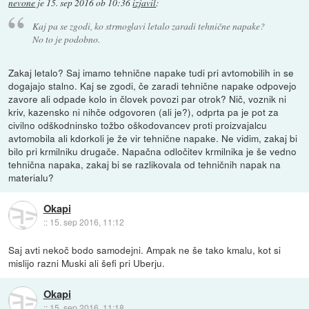
nevone
je
15. sep 2016 ob 10:36
izjavil
:
Kaj pa se zgodi, ko strmoglavi letalo zaradi tehnične napake?
No to je podobno.
Zakaj letalo? Saj imamo tehnične napake tudi pri avtomobilih in se
dogajajo stalno. Kaj se zgodi, če zaradi tehnične napake odpovejo
zavore ali odpade kolo in človek povozi par otrok? Nič, voznik ni
kriv, kazensko ni nihče odgovoren (ali je?), odprta pa je pot za
civilno odškodninsko tožbo oškodovancev proti proizvajalcu
avtomobila ali kdorkoli je že vir tehnične napake. Ne vidim, zakaj bi
bilo pri krmilniku drugače. Napačna odločitev krmilnika je še vedno
tehnična napaka, zakaj bi se razlikovala od tehničnih napak na
materialu?
Okapi
::
15. sep 2016, 11:12
Saj avti nekoč bodo samodejni. Ampak ne še tako kmalu, kot si
mislijo razni Muski ali šefi pri Uberju.
Okapi
::
15. sep 2016, 11:18