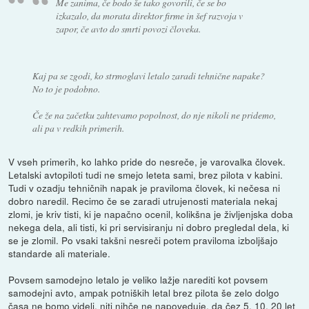
Me zanima, če bodo še tako govorili, če se bo
izkazalo, da morata direktor firme in šef razvoja v
zapor, če avto do smrti povozi človeka.
Kaj pa se zgodi, ko strmoglavi letalo zaradi tehnične napake?
No to je podobno.
Če že na začetku zahtevamo popolnost, do nje nikoli ne pridemo,
ali pa v redkih primerih.
V vseh primerih, ko lahko pride do nesreče, je varovalka človek.
Letalski avtopiloti tudi ne smejo leteta sami, brez pilota v kabini.
Tudi v ozadju tehničnih napak je praviloma človek, ki nečesa ni
dobro naredil. Recimo če se zaradi utrujenosti materiala nekaj
zlomi, je kriv tisti, ki je napačno ocenil, kolikšna je življenjska doba
nekega dela, ali tisti, ki pri servisiranju ni dobro pregledal dela, ki
se je zlomil. Po vsaki takšni nesreči potem praviloma izboljšajo
standarde ali materiale.
Povsem samodejno letalo je veliko lažje narediti kot povsem
samodejni avto, ampak potniških letal brez pilota še zelo dolgo
časa ne bomo videli, niti nihče ne napoveduje, da čez 5, 10, 20 let