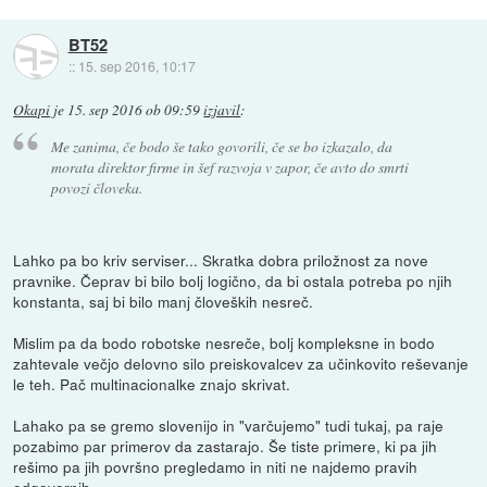
BT52
::
15. sep 2016, 10:17
Okapi
je
15. sep 2016 ob 09:59
izjavil
:
Me zanima, če bodo še tako govorili, če se bo izkazalo, da
morata direktor firme in šef razvoja v zapor, če avto do smrti
povozi človeka.
Lahko pa bo kriv serviser... Skratka dobra priložnost za nove
pravnike. Čeprav bi bilo bolj logično, da bi ostala potreba po njih
konstanta, saj bi bilo manj človeških nesreč.
Mislim pa da bodo robotske nesreče, bolj kompleksne in bodo
zahtevale večjo delovno silo preiskovalcev za učinkovito reševanje
le teh. Pač multinacionalke znajo skrivat.
Lahako pa se gremo slovenijo in "varčujemo" tudi tukaj, pa raje
pozabimo par primerov da zastarajo. Še tiste primere, ki pa jih
rešimo pa jih površno pregledamo in niti ne najdemo pravih