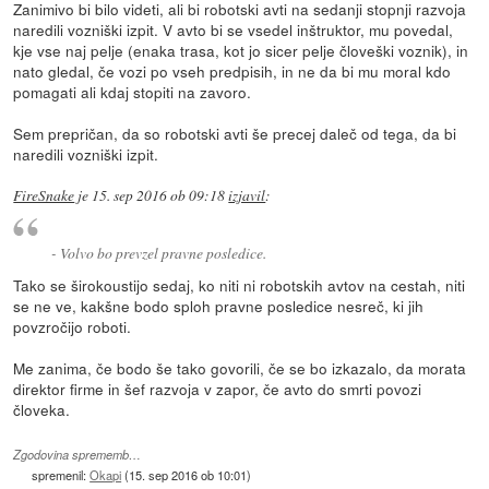
Zanimivo bi bilo videti, ali bi robotski avti na sedanji stopnji razvoja
naredili vozniški izpit. V avto bi se vsedel inštruktor, mu povedal,
kje vse naj pelje (enaka trasa, kot jo sicer pelje človeški voznik), in
nato gledal, če vozi po vseh predpisih, in ne da bi mu moral kdo
pomagati ali kdaj stopiti na zavoro.
Sem prepričan, da so robotski avti še precej daleč od tega, da bi
naredili vozniški izpit.
FireSnake
je
15. sep 2016 ob 09:18
izjavil
:
- Volvo bo prevzel pravne posledice.
Tako se širokoustijo sedaj, ko niti ni robotskih avtov na cestah, niti
se ne ve, kakšne bodo sploh pravne posledice nesreč, ki jih
povzročijo roboti.
Me zanima, če bodo še tako govorili, če se bo izkazalo, da morata
direktor firme in šef razvoja v zapor, če avto do smrti povozi
človeka.
Zgodovina sprememb…
spremenil:
Okapi
(
15. sep 2016 ob 10:01
)