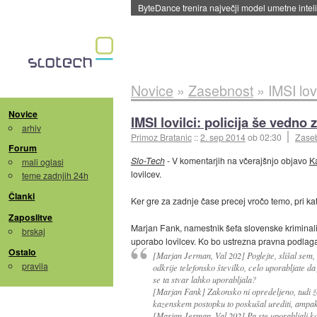
Spletne strani začele streči oglase za agente
Novice
»
Zasebnost
»
IMSI lov
Novice
IMSI lovilci: policija še vedno 
arhiv
Primoz Bratanic
::
2. sep 2014
ob 02:30
Zase
Forum
Slo-Tech
- V komentarjih na včerajšnjo objavo
Ka
mali oglasi
lovilcev.
teme zadnjih 24h
Članki
Ker gre za zadnje čase precej vročo temo, pri kat
Zaposlitve
Marjan Fank, namestnik šefa slovenske kriminalist
brskaj
uporabo lovilcev. Ko bo ustrezna pravna podlaga
Ostalo
[Marjan Jerman, Val 202] Poglejte, slišal sem, d
pravila
odkrije telefonsko številko, celo uporabljate d
se ta stvar lahko uporabljala?
[Marjan Fank] Zakonsko ni opredeljeno, tudi 
kazenskem postopku to poskušal urediti, ampak na
[Marjan Jerman, Val 202] Pa ste uporabljali kd