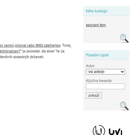
Hitre funkcije
seznam tem
kor vemo) priznal rabo IMSI catcherjev
. Torej,
 kriminalcev?
" je povedal, da sicer "le za
Posebni izpisi
številnih sosednjih državah.
Avtor:
Ključna beseda: