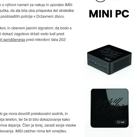
 o njihovi nameri za nakup in uporabo IMSI
učka, da sta bila oba prispevka del strateške
 pooblastilih policije v Državnem zboru.
kov, in obenem jasnim signalom, da bodo s
i dokazi zagotovo držali vodo tudi pred
bolj sproščenega
pred mikrofoni Vala 202:
 ki ga mora dovoliti preiskovalni sodnik, in
ja telefon, ter če bi bilo dokazovanje kako
iva dejanja. Člen je torej, zaradi svoje visoke
kovanja. IMSI catcher nima teh omejitev.