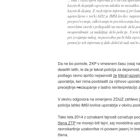
kaznivih dejanjih ogrožena taktika in metodika 
kaznivih dejanj. Z razkritjem informacij pri kat
ugotovljeno v točki AD2 je IMSI-lovilec naprav
preprečevanja, odkrivanja in preiskovanja kazni
morebitni storilci prilagodili na metode dela p
neuporabna/e za nadaljnje delo policije. S tem 
pri izvajanju nalog, neposredno pa bi bila ogrože
pomočjo teh informacij dalo določiti tudi način 
Da ne bo pomote, ZKP v vmesnem času (vsaj na t
desetih letih, le da je takrat policija za dejavno
podlago ravno spričo nejasnosti
že
trikrat
razvelj
uporablja, ker nima pooblastil za njihovo upor
precejšnje
ne
zaupanje v lastno reinterpretacijo
V okviru odgovora na omenjeno ZDIJZ zahtevo je 
policija lahko IMSI lovilce uporablja v okviru po
Tako leta 2014 z oznakami tajnosti označuje podatk
člena ZTP
ne morejo biti tajni, saj morebitna u
ravnokaršnje uzakonitve ni povsem jasen) in bre
člena.