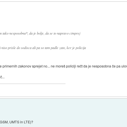
em tako nesposobna*, da je bolje, da se to napravo cimprej
 niso prisle do sodisca ali pa so tam padle zato, ker je policija
primernih zakonov sprejet no... ne moreš policiji rečt da je nesposobna če pa ulovi
...
h (GSM, UMTS in LTE)?