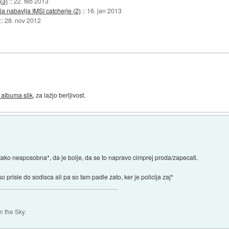
(3)
::
22. feb 2013
ja nabavlja IMSI catcherje (2)
::
16. jan 2013
::
28. nov 2012
i albuma slik
, za lažjo berljivost.
 tako nesposobna*, da je bolje, da se to napravo cimprej proda/zapecati.
iso prisle do sodisca ali pa so tam padle zato, ker je policija zaj*
 the Sky.