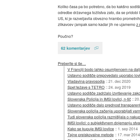
Koliko časa pa bo potrebno, da bo kakšno sodišče
odredbe državnega tožilstva zato, da se pridobi
US, ki je razveljavila obvezno hrambo prometnih 
zlikavcev (ampak samo kadar jih ne ujamemo
z 
Poučno?
62 komentarjev
Preberite si še…
V Franciji bodo lahko osumljencem na dalja
Ustavno sodišče prepovedalo uporabo lovi
Vladavina pravosodja
::
21. dec 2020
Spet težave s TETRO
::
24. avg 2019
Ustavno sodišče zadržalo izvrševanje zako
Slovenska Policija in IMSI lovilci, n-tič
::
20.
Ustavno sodišče dalo prednost transparent
Slovenska policija začenja uporabljati va
Tudi slovenska policija razmišljala o na
IMSI lovilci: o subjektivnem dojemanju stva
Kako se kupuje IMSI lovilce
::
1. sep 2014
Tajne preiskovalne metode
::
17. mar 2014