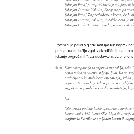
[Marjan Fank] jo za pridobivanje telefonskih š
[Marjan Jerman, Val 202] Zakaj ste jo pa pote
[Marjan Fank]
Za predvidene ukrepe, če bi bi
[Marjan Jerman, Val 202] In koliko časa že im
[Marjan Fank] Imamo nekaj let, in vsaj toliko l
Potem si je policija glede nakupa teh naprav na z
priznal, da ne ležijo zgolj v skladišču in nabira
iskanje pogrešanih", a z dostavkom, da bi bilo to
Slovenska policija to napravo
uporablja
, tako 
neposredno ogroženo življenje ljudi. Ko poznaj
pridobijo preko mobilnega operaterja), lahko z 
najdejo. Ta metoda je bila uspešno uporabljena
razpolagala z mobilno številko ugrabitelja, ki je
[..]
"Slovenska policija lahko uporablja omenjeno 
imamo tudi v 148. členu ZKP, ki pa delovanja 
telefonske številke osumljenca kaznivih dejan