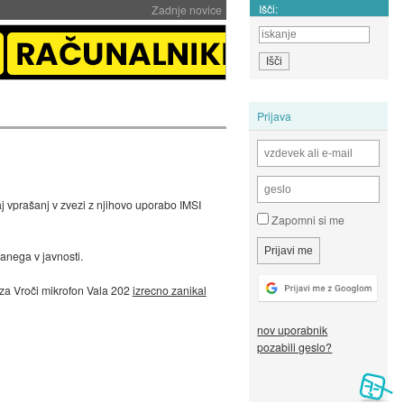
Išči:
Zadnje novice
Prijava
 vprašanj v zvezi z njihovo uporabo IMSI
Zapomni si me
nanega v javnosti.
u za Vroči mikrofon Vala 202
izrecno zanikal
nov uporabnik
pozabili geslo?