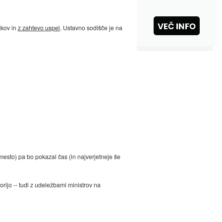
kov in
z zahtevo uspel
. Ustavno sodišče je na
mesto) pa bo pokazal čas (in najverjetneje še
rijo -- tudi z udeležbami ministrov na