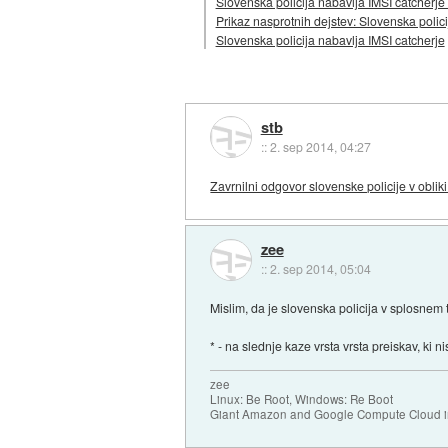
Slovenska policija nabavlja IMSI catcherje 
Prikaz nasprotnih dejstev: Slovenska polici
Slovenska policija nabavlja IMSI catcherje
stb
::
2. sep 2014, 04:27
Zavrnilni odgovor slovenske policije v oblik
zee
::
2. sep 2014, 05:04
Mislim, da je slovenska policija v splosnem
* - na slednje kaze vrsta vrsta preiskav, ki n
zee
Linux: Be Root, Windows: Re Boot
Giant Amazon and Google Compute Cloud in