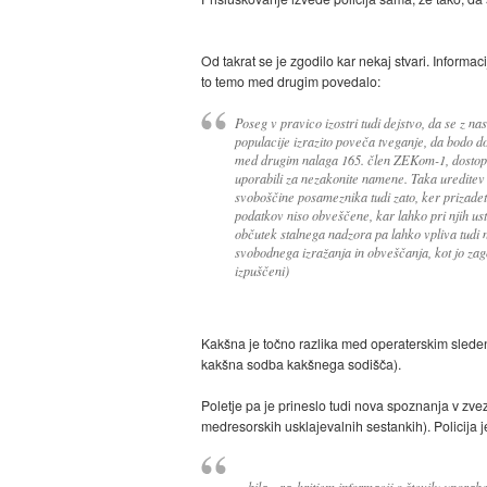
Od takrat se je zgodilo kar nekaj stvari. Informa
to temo med drugim povedalo:
Poseg v pravico izostri tudi dejstvo, da se z 
populacije izrazito poveča tveganje, da bodo d
med drugim nalaga 165. člen ZEKom-1, dostop
uporabili za nezakonite namene. Taka ureditev 
svoboščine posameznika tudi zato, ker prizadet
podatkov niso obveščene, kar lahko pri njih us
občutek stalnega nadzora pa lahko vpliva tudi
svobodnega izražanja in obveščanja, kot jo zagot
izpuščeni)
Kakšna je točno razlika med operaterskim sledenj
kakšna sodba kakšnega sodišča).
Poletje pa je prineslo tudi nova spoznanja v zve
medresorskih usklajevalnih sestankih). Policija je
... bila z razkritjem informacij o številu upora