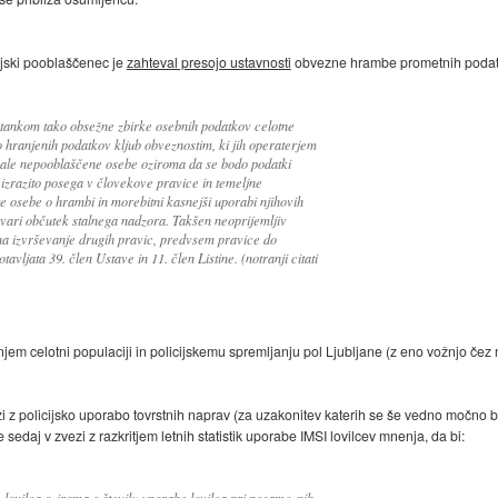
cijski pooblaščenec je
zahteval presojo ustavnosti
obvezne hrambe prometnih podat
nastankom tako obsežne zbirke osebnih podatkov celotne
o hranjenih podatkov kljub obveznostim, ki jih operaterjem
ale nepooblaščene osebe oziroma da se bodo podatki
izrazito posega v človekove pravice in temeljne
e osebe o hrambi in morebitni kasnejši uporabi njihovih
tvari občutek stalnega nadzora. Takšen neoprijemljiv
 na izvrševanje drugih pravic, predvsem pravice do
avljata 39. člen Ustave in 11. člen Listine. (notranji citati
em celotni populaciji in policijskemu spremljanju pol Ljubljane (z eno vožnjo čez 
zi z policijsko uporabo tovrstnih naprav (za uzakonitev katerih se še vedno močno bo
 sedaj v zvezi z razkritjem letnih statistik uporabe IMSI lovilcev mnenja, da bi:
be lovilca oziroma o številu uporabe lovilca pri posameznih