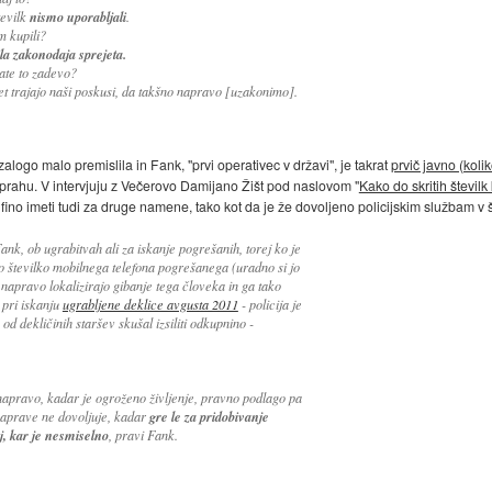
tevilk
nismo uporabljali
.
m kupili?
la zakonodaja sprejeta.
ate to zadevo?
et trajajo naši poskusi, da takšno napravo [uzakonimo].
alogo malo premislila in Fank, "prvi operativec v državi", je takrat
prvič javno (koli
jo prahu. V intervjuju z Večerovo Damijano Žišt pod naslovom "
Kako do skritih številk
 fino imeti tudi za druge namene, tako kot da je že dovoljeno policijskim službam v 
Fank, ob ugrabitvah ali za iskanje pogrešanih, torej ko je
o številko mobilnega telefona pogrešanega (uradno si jo
napravo lokalizirajo gibanje tega človeka in ga tako
 pri iskanju
ugrabljene deklice avgusta 2011
- policija je
 od dekličinih staršev skušal izsiliti odkupnino -
napravo, kadar je ogroženo življenje, pravno podlago pa
naprave ne dovoljuje, kadar
gre le za pridobivanje
j, kar je nesmiselno
, pravi Fank.