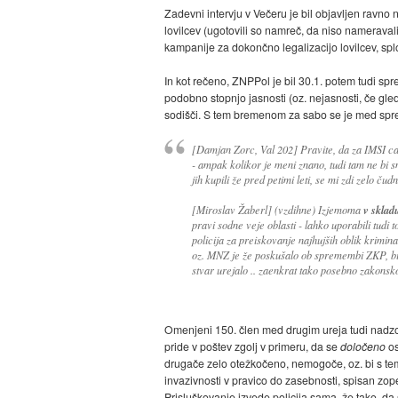
Zadevni intervju v Večeru je bil objavljen ravno n
lovilcev (ugotovili so namreč, da niso nameravali
kampanije za dokončno legalizacijo lovilcev, spl
In kot rečeno, ZNPPol je bil 30.1. potem tudi sprej
podobno stopnjo jasnosti (oz. nejasnosti, če gle
sodišči. S tem bremenom za sabo se je med sprem
[Damjan Zorc, Val 202] Pravite, da za IMSI ca
- ampak kolikor je meni znano, tudi tam ne bi sm
jih kupili že pred petimi leti, se mi zdi zelo ču
[Miroslav Žaberl] (vzdihne) Izjemoma
v sklad
pravi sodne veje oblasti - lahko uporabili tudi t
policija za preiskovanje najhujših oblik krimina
oz. MNZ je že poskušalo ob spremembi ZKP, bi r
stvar urejalo .. zaenkrat tako posebno zakonsko
Omenjeni 150. člen med drugim ureja tudi nadzo
pride v poštev zgolj v primeru, da se
določeno
os
drugače zelo otežkočeno, nemogoče, oz. bi s tem 
invazivnosti v pravico do zasebnosti, spisan zop
Prisluškovanje izvede policija sama, že tako, da