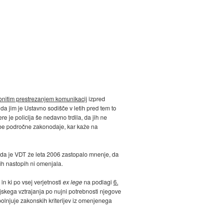
onitim prestrezanjem komunikacij
izpred
 da jim je Ustavno sodišče v letih pred tem to
re je policija še nedavno trdila, da jih ne
mbe področne zakonodaje, kar kaže na
 da je VDT že leta 2006 zastopalo mnenje, da
nih nastopih ni omenjala.
in ki po vsej verjetnosti
ex lege
na podlagi
6.
jskega vztrajanja po nujni potrebnosti njegove
olnjuje zakonskih kriterijev iz omenjenega