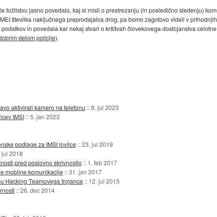
 tožilstvu jasno povedalo, kaj si misli o prestrezanju (in posledično sledenju) kom
 IMEI številka naključnega preprodajalca drog, pa bomo zagotovo videli v prihodnji
podatkov in povedala kar nekaj stvari o kršitvah človekovega dostojanstva celotne p
dobrim delom policije
).
vo aktivirali kamero na telefonu
::
8. jul 2023
lcev IMSI
::
5. jan 2023
nske podlage za IMSI lovilce
::
23. jul 2019
 jul 2018
nosti pred poslovno skrivnostjo
::
1. feb 2017
rne mobilne komunikacije
::
31. jan 2017
kupu Hacking Teamovega trojanca
::
12. jul 2015
rnosti
::
26. dec 2014