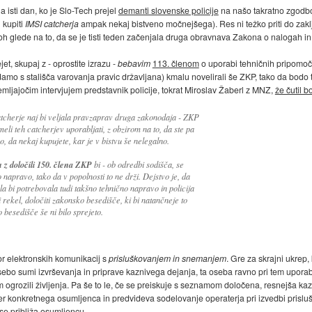
a isti dan, ko je Slo-Tech prejel
demanti slovenske policije
na našo takratno zgodbo
 kupiti
IMSI catcherja
ampak nekaj bistveno močnejšega). Res ni težko priti do zaklj
oh glede na to, da se je tisti teden začenjala druga obravnava Zakona o nalogah in
et, skupaj z - oprostite izrazu -
bebavim
113. členom
o uporabi tehničnih pripomoč
damo s stališča varovanja pravic državljana) kmalu novelirali še ZKP, tako da bodo t
ljajočim intervjujem predstavnik policije, tokrat Miroslav Žaberl z MNZ,
že čutil 
tcherje naj bi veljala pravzaprav druga zakonodaja - ZKP
eli teh catcherjev uporabljati, z obzirom na to, da ste pa
dno, da nekaj kupujete, kar je v bistvu še nelegalno.
u z določili 150. člena ZKP
bi - ob odredbi sodišča, se
o napravo, tako da v popolnosti to ne drži. Dejstvo je, da
la bi potrebovala tudi takšno tehnično napravo in policija
ekel, določiti zakonsko besedišče, ki bi natančneje to
 besedišče še ni bilo sprejeto.
r elektronskih komunikacij s
prisluškovanjem in snemanjem
. Gre za skrajni ukrep,
ebo sumi izvrševanja in priprave kaznivega dejanja, ta oseba ravno pri tem uporabl
ogrozili življenja. Pa še to le, če se preiskuje s seznamom določena, resnejša kazn
er konkretnega osumljenca in predvideva sodelovanje operaterja pri izvedbi prisluš
 se približa osumljencu.