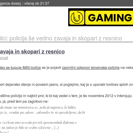
 umetne inteligence
::
včeraj ob 21:23
ilci: policija še vedno zavaja in skopari z resnico
zavaja in skopari z resnico
bnost
ko se kupuje IMSI lovilce
se je pojavil
zavrnilni odgovor slovenske policije
na nekaj
eri dejansko stanje ni povsem jasno, si poglejmo, kaj je o uporabi lovilcev sploh z
ične policije in najbrž prvi, ki bi kaj vedel o tem, je še novembra 2012 v intervjuj
, ja, pred tem pa zagotovo ne:
a imate na ministrstvu oz. policiji napravo, ki lahko
a jo že, vendar pa zakon - zakonsko še ni opredeljeno, da bi
že večkrat smo seveda pri teh spremembah Zakona o
 žalost je bilo to vedno izločeno .. [..]
aj to?