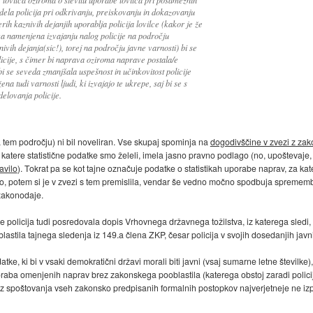
dela policija pri odkrivanju, preiskovanju in dokazovanju
erih kaznivih dejanjih uporablja policija lovilce (kakor je že
a namenjena izvajanju nalog policije na področju
vih dejanja(sic!), torej na področju javne varnosti) bi se
olicije, s čimer bi naprava oziroma naprave postala/e
bi se seveda zmanjšala uspešnost in učinkovitost policije
na tudi varnosti ljudi, ki izvajajo te ukrepe, saj bi se s
delovanja policije.
em področju) ni bil noveliran. Vse skupaj spominja na
dogodivščine v zvezi z zak
st, katere statistične podatke smo želeli, imela jasno pravno podlago (no, upoštevaje,
avilo
). Tokrat pa se kot tajne označuje podatke o statistikah uporabe naprav, za kate
abo, potem si je v zvezi s tem premislila, vendar še vedno močno spodbuja spreme
 zakonodaje.
policija tudi posredovala dopis Vrhovnega državnega tožilstva, iz katerega sledi,
oblastila tajnega sledenja iz 149.a člena ZKP, česar policija v svojih dosedanjih jav
e, ki bi v vsaki demokratični državi morali biti javni (vsaj sumarne letne številke), 
poraba omenjenih naprav brez zakonskega pooblastila (katerega obstoj zaradi polici
z spoštovanja vseh zakonsko predpisanih formalnih postopkov najverjetneje ne izp