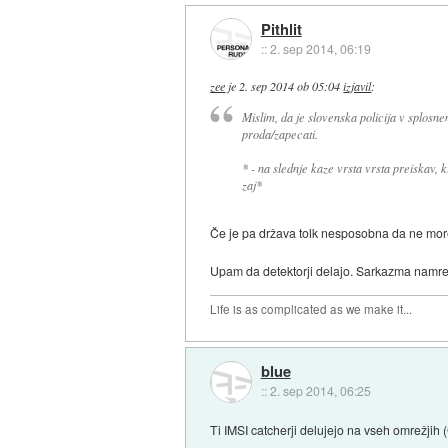
Pithlit
::
2. sep 2014, 06:19
zee
je
2. sep 2014 ob 05:04
izjavil
:
Mislim, da je slovenska policija v splosn
proda/zapecati.
* - na slednje kaze vrsta vrsta preiskav, ki
zaj*
Če je pa država tolk nesposobna da ne more 
Upam da detektorji delajo. Sarkazma namreč
Life is as complicated as we make it...
blue
::
2. sep 2014, 06:25
Ti IMSI catcherji delujejo na vseh omrežji