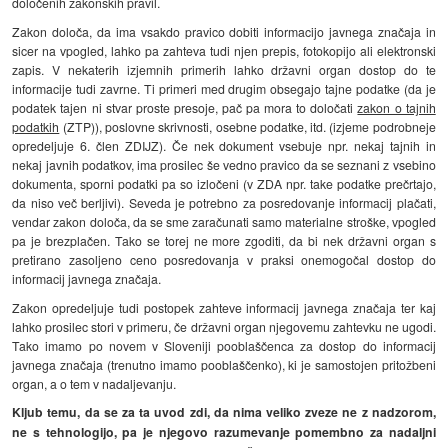
določenih zakonskih pravil.
Zakon določa, da ima vsakdo pravico dobiti informacijo javnega značaja in
sicer na vpogled, lahko pa zahteva tudi njen prepis, fotokopijo ali elektronski
zapis. V nekaterih izjemnih primerih lahko državni organ dostop do te
informacije tudi zavrne. Ti primeri med drugim obsegajo tajne podatke (da je
podatek tajen ni stvar proste presoje, pač pa mora to določati
zakon o tajnih
podatkih
(ZTP)), poslovne skrivnosti, osebne podatke, itd. (izjeme podrobneje
opredeljuje 6. člen ZDIJZ). Če nek dokument vsebuje npr. nekaj tajnih in
nekaj javnih podatkov, ima prosilec še vedno pravico da se seznani z vsebino
dokumenta, sporni podatki pa so izločeni (v ZDA npr. take podatke prečrtajo,
da niso več berljivi). Seveda je potrebno za posredovanje informacij plačati,
vendar zakon določa, da se sme zaračunati samo materialne stroške, vpogled
pa je brezplačen. Tako se torej ne more zgoditi, da bi nek državni organ s
pretirano zasoljeno ceno posredovanja v praksi onemogočal dostop do
informacij javnega značaja.
Zakon opredeljuje tudi postopek zahteve informacij javnega značaja ter kaj
lahko prosilec stori v primeru, če državni organ njegovemu zahtevku ne ugodi.
Tako imamo po novem v Sloveniji pooblaščenca za dostop do informacij
javnega značaja (trenutno imamo pooblaščenko), ki je samostojen pritožbeni
organ, a o tem v nadaljevanju.
Kljub temu, da se za ta uvod zdi, da nima veliko zveze ne z nadzorom,
ne s tehnologijo, pa je njegovo razumevanje pomembno za nadaljni