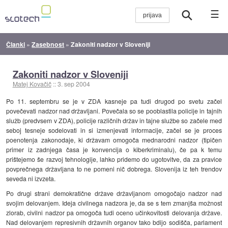
☰
Članki
»
Zasebnost
»
Zakoniti nadzor v Sloveniji
Zakoniti nadzor v Sloveniji
Matej Kovačič
::
3. sep 2004
Po 11. septembru se je v ZDA kasneje pa tudi drugod po svetu začel
povečevati nadzor nad državljani. Povečala so se pooblastila policije in tajnih
služb (predvsem v ZDA), policije različnih držav in tajne službe so začele med
seboj tesneje sodelovati in si izmenjevati informacije, začel se je proces
poenotenja zakonodaje, ki državam omogoča mednarodni nadzor (tipičen
primer iz zadnjega časa je konvencija o kiberkriminalu), če pa k temu
prištejemo še razvoj tehnologije, lahko pridemo do ugotovitve, da za pravice
povprečnega državljana to ne pomeni nič dobrega. Slovenija iz teh trendov
seveda ni izvzeta.
Po drugi strani demokratične države državljanom omogočajo nadzor nad
svojim delovanjem. Ideja civilnega nadzora je, da se s tem zmanjša možnost
zlorab, civilni nadzor pa omogoča tudi oceno učinkovitosti delovanja države.
Nad delovanjem represivnih državnih organov tako bdijo sodišča, parlament