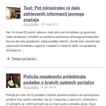
Test: Pet ministrstev ni dalo
zahtevanih informacij javnega
značaja
Anže Boštic
::
25. avg 2013
Kar 15 izmed 55 javnih ustanov, med njimi pet ministrstev, je ignoriralo
naše vprašanje o stroških za službena potovanja njihovega predstojnika,
dve pa sta celo spraševali, zakaj podatke rabimo. Izvedli smo namreč test
odzivnosti ministrstev, organov v sestavi in mestnih občin na vprašanja
državljanov. ...
Preberi cel članek »
Policija nezakonito pridobivala
podatke o bralcih spletnih portalov
Anže Boštic
::
9. jan 2014
Policija je v letu 2012 podatke o bralcih spletnih portalov od upravljavcev
portalov brez sodne odredbe, kar je v nasprotju z zakonom, zahtevala v
31 primerih, le v štirih primerih pa so imeli sodno odredbo zanje. Kljub