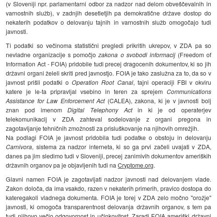
(v Sloveniji npr. parlamentarni odbor za nadzor nad delom obveščevalnih in
varnostnih služb), v zadnjih desetletjih pa demokratične države dostop do
nekaterih podatkov o delovanju tajnih in varnostnih služb omogočajo tudi
javnosti.
Ti podatki so večinoma statistični pregledi prikritih ukrepov, v ZDA pa so
nevladne organizacije s pomočjo
zakona o svobodi informacij
(Freedom of
Information Act - FOIA) pridobile tudi precej dragocenih dokumentov, ki so jih
državni organi želeli skriti pred javnostjo. FOIA je tako zaslužna za to, da so v
javnost prišli podatki o
Operation Root Canal
, tajni operaciji FBI v okviru
katere je le-ta pripravljal vsebino in teren za sprejem
Communications
Assistance for Law Enforcement Act
(CALEA), zakona, ki je v javnosti bolj
znan pod imenom
Digital Telephony Act
in ki je od operaterjev
telekomunikacij v ZDA zahteval sodelovanje z organi pregona in
zagotavljanje tehničnih zmožnosti za prisluškovanje na njihovih omrežjih.
Na podlagi FOIA je javnost pridobila tudi podatke o obstoju in delovanju
Carnivora
, sistema za nadzor interneta, ki so ga prvi začeli uvajati v ZDA,
danes pa jim sledimo tudi v Sloveniji, precej zanimivih dokumentov ameriških
državnih organov pa je objavljenih tudi na
Cryptome.org
.
Glavni namen FOIA je zagotavljati nadzor javnosti nad delovanjem vlade.
Zakon določa, da ima vsakdo, razen v nekaterih primerih, pravico dostopa do
kateregakoli vladnega dokumenta. FOIA je torej v ZDA zelo močno "orožje"
javnosti, ki omogoča transparentnost delovanja državnih organov, s tem pa
tudi njihovo večjo odgovornost in učinkovitost. Zaradi FOIA ameriški državni