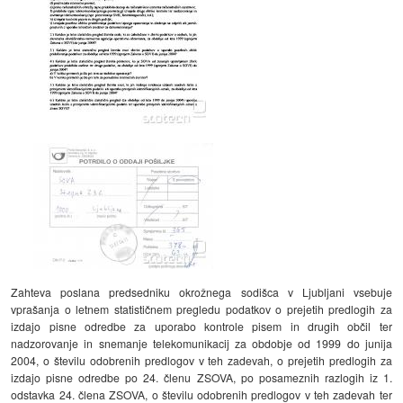
Zahteva poslana predsedniku okrožnega sodišca v Ljubljani vsebuje
vprašanja o letnem statističnem pregledu podatkov o prejetih predlogih za
izdajo pisne odredbe za uporabo kontrole pisem in drugih občil ter
nadzorovanje in snemanje telekomunikacij za obdobje od 1999 do junija
2004, o številu odobrenih predlogov v teh zadevah, o prejetih predlogih za
izdajo pisne odredbe po 24. členu ZSOVA, po posameznih razlogih iz 1.
odstavka 24. člena ZSOVA, o številu odobrenih predlogov v teh zadevah ter