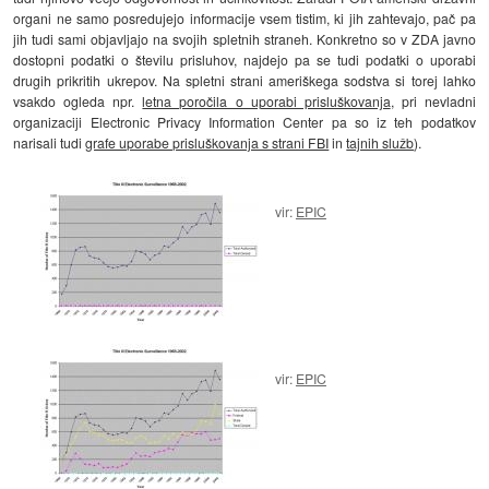
organi ne samo posredujejo informacije vsem tistim, ki jih zahtevajo, pač pa
jih tudi sami objavljajo na svojih spletnih straneh. Konkretno so v ZDA javno
dostopni podatki o številu prisluhov, najdejo pa se tudi podatki o uporabi
drugih prikritih ukrepov. Na spletni strani ameriškega sodstva si torej lahko
vsakdo ogleda npr.
letna poročila o uporabi prisluškovanja
, pri nevladni
organizaciji Electronic Privacy Information Center pa so iz teh podatkov
narisali tudi
grafe uporabe prisluškovanja s strani FBI
in
tajnih služb
).
vir:
EPIC
vir:
EPIC