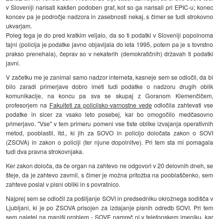
v Sloveniji narisati kakšen podoben graf, kot so ga narisali pri EPIC-u; konec
koncev pa je področje nadzora in zasebnosti nekaj, s čimer se tudi strokovno
ukvarjam.
Poleg tega je do pred kratkim veljalo, da so ti podatki v Sloveniji popolnoma
tajni (policija je podatke javno objavljala do leta 1995, potem pa je s tovrstno
prakso prenehala), čeprav so v nekaterih (demokratičnih) državah ti podatki
javni.
V začetku me je zanimal samo nadzor interneta, kasneje sem se odločil, da bi
bilo zaradi primerjave dobro imeti tudi podatke o nadzoru drugih oblik
komunikacije, na koncu pa sva se skupaj z Goranom Klemenčičem,
profesorjem na
Fakulteti za policijsko-varnostne vede
odločila zahtevati vse
podatke in sicer za vsako leto posebej, kar bo omogočilo medčasovno
primerjavo. "Vse" v tem primeru pomeni vse tiste oblike izvajanja operativnih
metod, pooblastil, itd., ki jih za SOVO in policijo določata zakon o SOVI
(ZSOVA) in zakon o policiji (ter njune dopolnitve). Pri tem sta mi pomagala
tudi dva pravna strokovnjaka.
Ker zakon določa, da če organ na zahtevo ne odgovori v 20 delovnih dneh, se
šteje, da je zahtevo zavrnil, s čimer je možna pritožba na pooblaščenko, sem
zahteve poslal v pisni obliki in s povratnico.
Najprej sem se odločil za pošiljanje SOVI in predsedniku okrožnega sodišča v
Ljubljani, ki je po ZSOVA prisojen za izdajanje pisnih odredb SOVI. Pri tem
sem naletel na manjši problem - SOVE namreč ni v telefonskem imeniku, kar