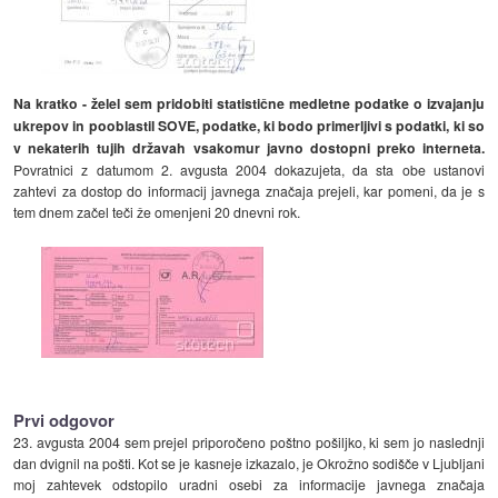
Na kratko - želel sem pridobiti statistične medletne podatke o izvajanju
ukrepov in pooblastil SOVE, podatke, ki bodo primerljivi s podatki, ki so
v nekaterih tujih državah vsakomur javno dostopni preko interneta.
Povratnici z datumom 2. avgusta 2004 dokazujeta, da sta obe ustanovi
zahtevi za dostop do informacij javnega značaja prejeli, kar pomeni, da je s
tem dnem začel teči že omenjeni 20 dnevni rok.
Prvi odgovor
23. avgusta 2004 sem prejel priporočeno poštno pošiljko, ki sem jo naslednji
dan dvignil na pošti. Kot se je kasneje izkazalo, je Okrožno sodišče v Ljubljani
moj zahtevek odstopilo uradni osebi za informacije javnega značaja