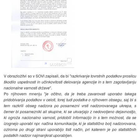
V obrazložitvi so v SOVI zapisali, da bi "
razkrivanje tovrstnih podatkov prosilcu
škodilo uspešnosti in učinkovitosti delovanja agencije in s tem zagotavljanju
nacionalne varnosti države
".
Po njihovem mnenju "
je očitno, da je treba zavarovati uporabo takega
pridobivanja podatkov v celoti, torej tudi podatke o njihovem obsegu, saj bi s
tem razkrili obseg nadzora po posamezni vrsti nadzorovanega ukrepa, s
čemer bi posamezniki ali skupine, ki se ukvarjajo z nedovoljeno dejavnostjo,
ki ogroža nacionalno varnost, pridobili informacijo in s tem možnost, da se
izognejo uporabi npr. načina komunikacije, ki je statistično bolj nadzorovana,
oziroma po drugi strani uporabijo tisti način, pri katerem je po statističnih
podatkih nadzor najmanjkrat uporabljen.