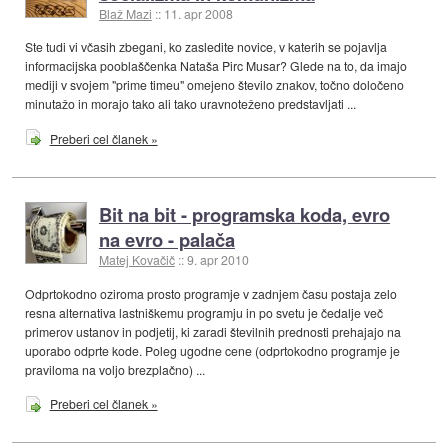
Blaž Mazi
::
11. apr 2008
Ste tudi vi včasih zbegani, ko zasledite novice, v katerih se pojavlja
informacijska pooblaščenka Nataša Pirc Musar? Glede na to, da imajo
mediji v svojem "prime timeu" omejeno število znakov, točno določeno
minutažo in morajo tako ali tako uravnoteženo predstavljati ...
Preberi cel članek »
Bit na bit - programska koda, evro
na evro - palača
Matej Kovačič
::
9. apr 2010
Odprtokodno oziroma prosto programje v zadnjem času postaja zelo
resna alternativa lastniškemu programju in po svetu je čedalje več
primerov ustanov in podjetij, ki zaradi številnih prednosti prehajajo na
uporabo odprte kode. Poleg ugodne cene (odprtokodno programje je
praviloma na voljo brezplačno) ...
Preberi cel članek »