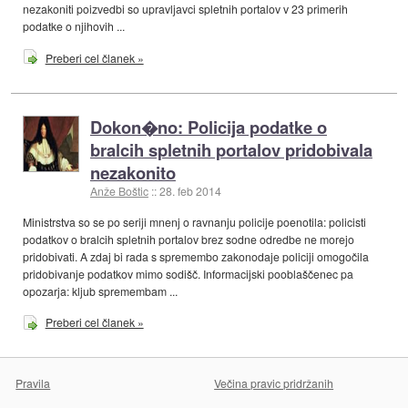
nezakoniti poizvedbi so upravljavci spletnih portalov v 23 primerih
podatke o njihovih ...
Preberi cel članek »
Dokon�no: Policija podatke o
bralcih spletnih portalov pridobivala
nezakonito
Anže Boštic
::
28. feb 2014
Ministrstva so se po seriji mnenj o ravnanju policije poenotila: policisti
podatkov o bralcih spletnih portalov brez sodne odredbe ne morejo
pridobivati. A zdaj bi rada s spremembo zakonodaje policiji omogočila
pridobivanje podatkov mimo sodišč. Informacijski pooblaščenec pa
opozarja: kljub spremembam ...
Preberi cel članek »
Pravila
Večina pravic pridržanih