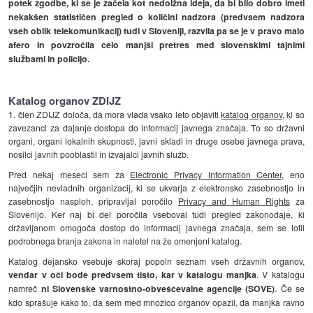
potek zgodbe, ki se je začela kot nedolžna ideja, da bi bilo dobro imeti
nekakšen statističen pregled o količini nadzora (predvsem nadzora
vseh oblik telekomunikacij) tudi v Sloveniji, razvila pa se je v pravo malo
afero in povzročila celo manjši pretres med slovenskimi tajnimi
službami in policijo.
Katalog organov ZDIJZ
1. člen ZDIJZ določa, da mora vlada vsako leto objaviti
katalog organov
, ki so
zavezanci za dajanje dostopa do informacij javnega značaja. To so državni
organi, organi lokalnih skupnosti, javni skladi in druge osebe javnega prava,
nosilci javnih pooblastil in izvajalci javnih služb.
Pred nekaj meseci sem za
Electronic Privacy Information Center
, eno
največjih nevladnih organizacij, ki se ukvarja z elektronsko zasebnostjo in
zasebnostjo nasploh, pripravljal poročilo
Privacy and Human Rights
za
Slovenijo. Ker naj bi del poročila vseboval tudi pregled zakonodaje, ki
državljanom omogoča dostop do informacij javnega značaja, sem se lotil
podrobnega branja zakona in naletel na že omenjeni katalog.
Katalog dejansko vsebuje skoraj popoln seznam vseh državnih organov,
vendar v oči bode predvsem tisto, kar v katalogu manjka
. V katalogu
namreč
ni Slovenske varnostno-obveščevalne agencije (SOVE)
. Če se
kdo sprašuje kako to, da sem med množico organov opazil, da manjka ravno