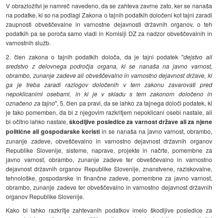
V obrazložitvi je namreč navedeno, da se zahteva zavrne zato, ker se nanaša
na podatke, ki so na podlagi Zakona o tajnih podatkih določeni kot tajni zaradi
zaupnosti obveščevalne in varnostne dejavnosti državnih organov, o teh
podatkih pa se poroča samo vladi in Komisiji DZ za nadzor obveščevalnih in
varnostnih služb.
2. člen zakona o tajnih podatkih določa, da je tajni podatek "
dejstvo ali
sredstvo z delovnega področja organa, ki se nanaša na javno varnost,
obrambo, zunanje zadeve ali obveščevalno in varnostno dejavnost države, ki
ga je treba zaradi razlogov določenih v tem zakonu zavarovati pred
nepoklicanimi osebami, in ki je v skladu s tem zakonom določeno in
označeno za tajno
", 5. člen pa pravi, da se lahko za tajnega določi podatek, ki
je tako pomemben, da bi z njegovim razkritjem nepoklicani osebi nastale, ali
bi očitno lahko nastale,
škodljive posledice za varnost države ali za njene
politične ali gospodarske koristi
in se nanaša na javno varnost, obrambo,
zunanje zadeve, obveščevalno in varnostno dejavnost državnih organov
Republike Slovenije, sisteme, naprave, projekte in načrte, pomembne za
javno varnost, obrambo, zunanje zadeve ter obveščevalno in varnostno
dejavnost državnih organov Republike Slovenije, znanstvene, raziskovalne,
tehnološke, gospodarske in finančne zadeve, pomembne za javno varnost,
obrambo, zunanje zadeve ter obveščevalno in varnostno dejavnost državnih
organov Republike Slovenije.
Kako bi lahko razkritje zahtevanih podatkov imelo škodljive posledice za