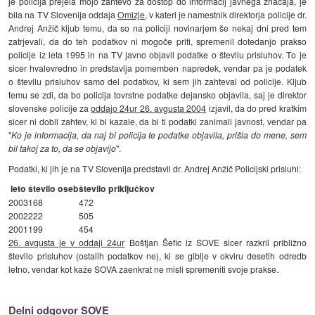
je policija prejela mojo zahtevo za dostop do informacij javnega značaja, je
bila na TV Slovenija oddaja
Omizje
, v kateri je namestnik direktorja policije dr.
Andrej Anžič kljub temu, da so na policiji novinarjem še nekaj dni pred tem
zatrjevali, da do teh podatkov ni mogoče priti, spremenil dotedanjo prakso
policije iz leta 1995 in na TV javno objavil podatke o številu prisluhov. To je
sicer hvalevredno in predstavlja pomemben napredek, vendar pa je podatek
o številu prisluhov samo del podatkov, ki sem jih zahteval od policije. Kljub
temu se zdi, da bo policija tovrstne podatke dejansko objavila, saj je direktor
slovenske policije za
oddajo 24ur 26. avgusta 2004
izjavil, da do pred kratkim
sicer ni dobil zahtev, ki bi kazale, da bi ti podatki zanimali javnost, vendar pa
"
Ko je informacija, da naj bi policija te podatke objavila, prišla do mene, sem
bil takoj za to, da se objavijo
".
Podatki, ki jih je na TV Slovenija predstavil dr. Andrej Anžič Policijski prisluhi:
leto
število oseb
število priključkov
2003
168
472
2002
222
505
2001
199
454
26. avgusta je v oddaji 24ur
Boštjan Šefic iz SOVE sicer razkril približno
število prisluhov (ostalih podatkov ne), ki se giblje v okviru desetih odredb
letno, vendar kot kaže SOVA zaenkrat ne misli spremeniti svoje prakse.
Delni odgovor SOVE