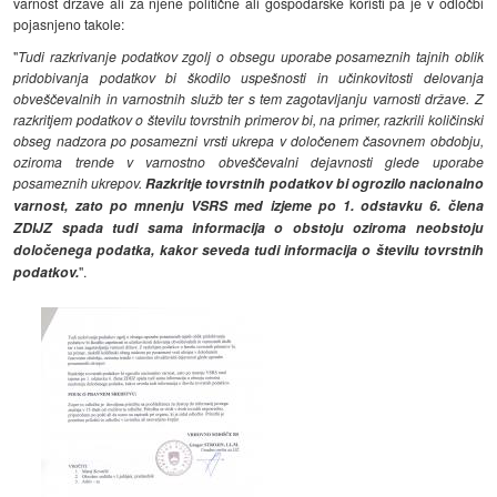
varnost države ali za njene politične ali gospodarske koristi pa je v odločbi
pojasnjeno takole:
"
Tudi razkrivanje podatkov zgolj o obsegu uporabe posameznih tajnih oblik
pridobivanja podatkov bi škodilo uspešnosti in učinkovitosti delovanja
obveščevalnih in varnostnih služb ter s tem zagotavljanju varnosti države. Z
razkritjem podatkov o številu tovrstnih primerov bi, na primer, razkrili količinski
obseg nadzora po posamezni vrsti ukrepa v določenem časovnem obdobju,
oziroma trende v varnostno obveščevalni dejavnosti glede uporabe
posameznih ukrepov.
Razkritje tovrstnih podatkov bi ogrozilo nacionalno
varnost, zato po mnenju VSRS med izjeme po 1. odstavku 6. člena
ZDIJZ spada tudi sama informacija o obstoju oziroma neobstoju
določenega podatka, kakor seveda tudi informacija o številu tovrstnih
podatkov.
".