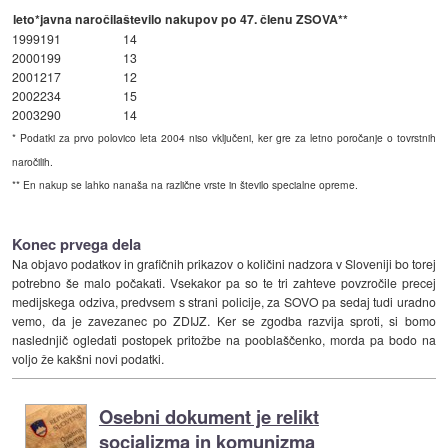
leto*
javna naročila
število nakupov po 47. členu ZSOVA**
1999
191
14
2000
199
13
2001
217
12
2002
234
15
2003
290
14
* Podatki za prvo polovico leta 2004 niso vključeni, ker gre za letno poročanje o tovrstnih
naročilih.
** En nakup se lahko nanaša na različne vrste in število specialne opreme.
Konec prvega dela
Na objavo podatkov in grafičnih prikazov o količini nadzora v Sloveniji bo torej
potrebno še malo počakati. Vsekakor pa so te tri zahteve povzročile precej
medijskega odziva, predvsem s strani policije, za SOVO pa sedaj tudi uradno
vemo, da je zavezanec po ZDIJZ. Ker se zgodba razvija sproti, si bomo
naslednjič ogledati postopek pritožbe na pooblaščenko, morda pa bodo na
voljo že kakšni novi podatki.
Osebni dokument je relikt
socializma in komunizma