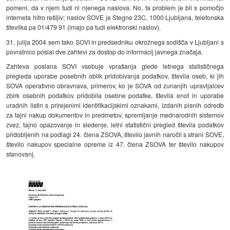
pomeni, da v njem tudi ni njenega naslova. No, ta problem je bil s pomočjo
interneta hitro rešljiv; naslov SOVE je Stegne 23C, 1000 Ljubljana, telefonska
številka pa 01/479 91 (imajo pa tudi elektronski naslov).
31. julija 2004 sem tako SOVI in predsedniku okrožnega sodišča v Ljubljani s
povratnico poslal dve zahtevi za dostop do informacij javnega značaja.
Zahteva poslana SOVI vsebuje vprašanja glede letnega statističnega
pregleda uporabe posebnih oblik pridobivanja podatkov, števila oseb, ki jih
SOVA operativno obravnava, primerov, ko je SOVA od zunanjih upravljalcev
zbirk osebnih podatkov pridobila osebne podatke, števila enot in uporabe
uradnih listin s prirejenimi identifikacijskimi oznakami, izdanih pisnih odredb
za tajni nakup dokumentov in predmetov, spremljanje mednarodnih sistemov
zvez, tajno opazovanje in sledenje, letni statistični pregled števila podatkov
pridobljenih na podlagi 24. člena ZSOVA, število javnih naročil s strani SOVE,
število nakupov specialne opreme iz 47. člena ZSOVA ter število nakupov
stanovanj.