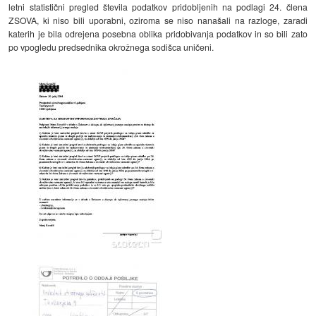
letni statistični pregled števila podatkov pridobljenih na podlagi 24. člena
ZSOVA, ki niso bili uporabni, oziroma se niso nanašali na razloge, zaradi
katerih je bila odrejena posebna oblika pridobivanja podatkov in so bili zato
po vpogledu predsednika okrožnega sodišca uničeni.