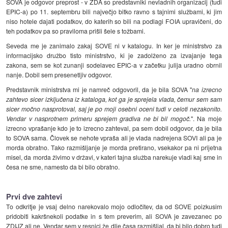
SOVA je odgovor preprost - v ZDA so predstavniki nevladnih organizacij (tudi
EPIC-a) po 11. septembru bili največjo bitko ravno s tajnimi službami, ki jim
niso hotele dajati podatkov, do katerih so bili na podlagi FOIA upravičeni, do
teh podatkov pa so praviloma prišli šele s tožbami.
Seveda me je zanimalo zakaj SOVE ni v katalogu. In ker je ministrstvo za
informacijsko družbo tisto ministrstvo, ki je zadolženo za izvajanje tega
zakona, sem se kot zunanji sodelavec EPIC-a v začetku julija uradno obrnil
nanje. Dobil sem presenetljiv odgovor.
Predstavnik ministrstva mi je namreč odgovoril, da je bila SOVA "
na izrecno
zahtevo sicer izključena iz kataloga, kot ga je sprejela vlada, čemur sem sam
sicer močno nasprotoval, saj je po moji osebni oceni tudi v celoti nezakonito.
Vendar v nasprotnem primeru sprejem gradiva ne bi bil mogoč.
". Na moje
izrecno vprašanje kdo je to izrecno zahteval, pa sem dobil odgovor, da je bila
to SOVA sama. Človek se nehote vpraša ali je vlada nadrejena SOVI ali pa je
morda obratno. Tako razmišljanje je morda pretirano, vsekakor pa ni prijetna
misel, da morda živimo v državi, v kateri tajna služba narekuje vladi kaj sme in
česa ne sme, namesto da bi bilo obratno.
Prvi dve zahtevi
To odkritje je vsaj delno narekovalo mojo odločitev, da od SOVE poizkusim
pridobiti kakršnekoli podatke in s tem preverim, ali SOVA je zavezanec po
ZDIJZ ali ne. Vendar sem v resnici že dlje časa razmišljal, da bi bilo dobro tudi