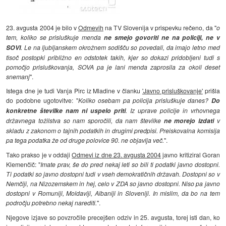
23. avgusta 2004 je bilo v
Odmevih
na TV Slovenija v prispevku rečeno, da "
o
tem, koliko se prisluškuje menda
ne smejo govoriti ne na policiji, ne v
SOVI
. Le na ljubljanskem okrožnem sodišču so povedali, da imajo letno med
tisoč postopki približno en odstotek takih, kjer so dokazi pridobljeni tudi s
pomočjo prisluškovanja, SOVA pa je lani menda zaprosila za okoli deset
snemanj
".
Istega dne je tudi Vanja Pirc iz Mladine v članku
'Javno prisluškovanje'
prišla
do podobne ugotovitve: "
Koliko osebam pa policija prisluškuje danes?
Do
konkretne številke nam ni uspelo priti
. Iz uprave policije in vrhovnega
državnega tožilstva so nam sporočili, da nam številke
ne morejo izdati
v
skladu z zakonom o tajnih podatkih in drugimi predpisi. Preiskovalna komisija
pa tega podatka že od druge polovice 90. ne objavlja več.
".
Tako prakso je v oddaji
Odmevi iz dne 23. avgusta 2004
javno kritiziral Goran
Klemenčič: "
Imate prav, še do pred nekaj leti so bili ti podatki javno dostopni.
Ti podatki so javno dostopni tudi v vseh demokratičnih državah. Dostopni so v
Nemčiji, na Nizozemskem in hej, celo v ZDA so javno dostopni. Niso pa javno
dostopni v Romuniji, Moldaviji, Albaniji in Sloveniji. In mislim, da bo na tem
področju potrebno nekaj narediti.
".
Njegove izjave so povzročile precejšen odziv in 25. avgusta, torej isti dan, ko