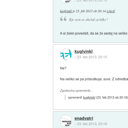
kuglvinkl
je
23. feb 2013 ob 20:14
izjavil
:
Kje sem se obešal za bilke?
A si želel povedati, da se že sedaj na veliko
kuglvinkl
::
23. feb 2013, 20:15
Ne?
Na veliko se pa prisluškuje, sure. Z odredbam
Zgodovina sprememb…
spremenil:
kuglvinkl
(
23. feb 2013 ob 20:16
enadvatri
::
23. feb 2013, 20:16