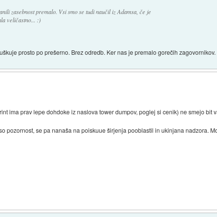
anili zasebnost premalo. Vsi smo se tudi naučil iz Adamsa, če je
a veličastno... :)
prisluškuje prosto po prešerno. Brez odredb. Ker nas je premalo gorečih zagovornikov.
print ima prav lepe dohdoke iz naslova tower dumpov, poglej si cenik) ne smejo bit v
o pozornost, se pa nanaša na poiskuue širjenja pooblastil in ukinjana nadzora. Moj
)