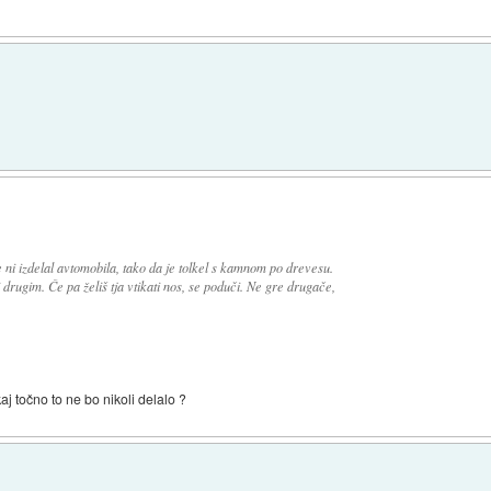
 ni izdelal avtomobila, tako da je tolkel s kamnom po drevesu.
 drugim. Če pa želiš tja vtikati nos, se poduči. Ne gre drugače,
j točno to ne bo nikoli delalo ?