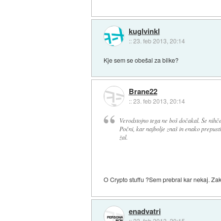
kuglvinkl
::
23. feb 2013, 20:14
Kje sem se obešal za bilke?
Brane22
::
23. feb 2013, 20:14
Verodstojno tega ne boš dočakal. Še nihče
Počni, kar najbolje znaš in enako prepusti
žal.
O Crypto stuffu ?Sem prebral kar nekaj. Zaka
enadvatri
::
23. feb 2013, 20:15