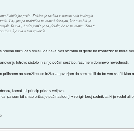
temveč običajne priče. Kakšna je razlika v statusu enih in drugih
niki. Laži jim pa praktično ne moreš dokazati, ker niso bili za
klamfali. To sva z AndrejemO že razdelala, če se ne motim. Zato ti
poiščeš, kje sva o tem govorila.
a pravna bližnjica v smislu da nekaj veš oziroma bi glede na izobrazbo to moral ved
tanovanju fotrovo pištolo in z njo počim sestrico, razumem domnevo nevednosti.
n pritisnem na sprožilec, se težko zagovarjam da sem mislil da bo ven skočil klon n
encu, komot isti princip pride v veljavo.
, pa sem bil smao priča, je pač naslednji v verigi- torej sodnik ta, ki je vedel ali 
2
)