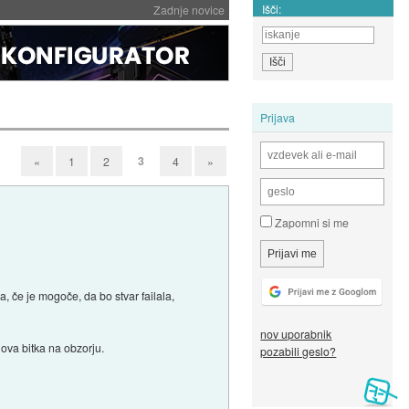
Išči:
Zadnje novice
Prijava
3
«
1
2
4
»
Zapomni si me
a, če je mogoče, da bo stvar failala,
nov uporabnik
ova bitka na obzorju.
pozabili geslo?