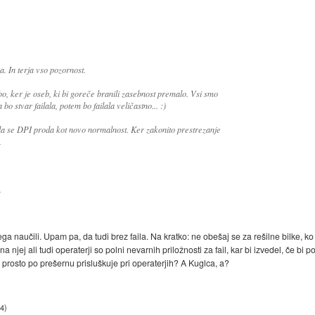
. In terja vso pozornost.
 bo, ker je oseb, ki bi goreče branili zasebnost premalo. Vsi smo
bo stvar failala, potem bo failala veličastno... :)
a se DPI proda kot novo normalnost. Ker zakonito prestrezanje
.
.
a naučili. Upam pa, da tudi brez faila. Na kratko: ne obešaj se za rešilne bilke, ko i
a njej ali tudi operaterji so polni nevarnih priložnosti za fail, kar bi izvedel, če bi
n prosto po prešernu prisluškuje pri operaterjih? A Kuglca, a?
14
)