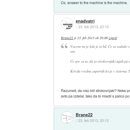
Oz. answer to the machine is the machine.
enadvatri
::
23. feb 2013, 20:10
Brane22
je
23. feb 2013 ob 20:06
izjavil
:
Vseeno mi je kdo je to bil. Če so sodniki 
oni.
Če gre za to, da so strokovnjaki agali pa s
Krivda vredna zapornih let je v sistemu. T
Razumeš, da niso bili strokovnjaki? Neke prič
avto pa izdelal, tako da bi mladil s palico po
Brane22
::
23. feb 2013, 20:12