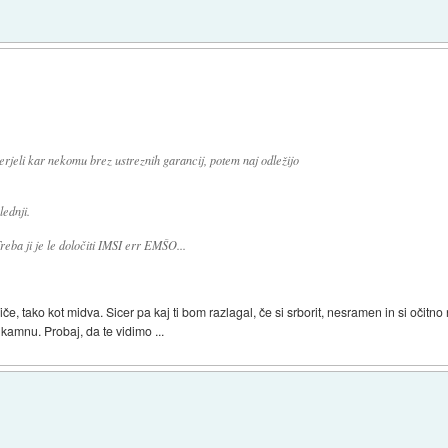
verjeli kar nekomu brez ustreznih garancij, potem naj odležijo
lednji.
reba ji je le določiti IMSI err EMŠO...
e, tako kot midva. Sicer pa kaj ti bom razlagal, če si srborit, nesramen in si očitno n
 kamnu. Probaj, da te vidimo ...