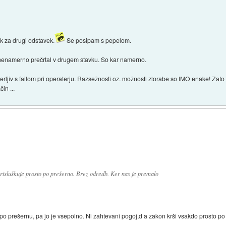
ek za drugi odstavek.
Se posipam s pepelom.
bi nenamerno prečrtal v drugem stavku. So kar namerno.
merljiv s failom pri operaterju. Razsežnosti oz. možnosti zlorabe so IMO enake! Zato 
in ...
m prisluškuje prosto po prešerno. Brez odredb. Ker nas je premalo
po prešernu, pa jo je vsepolno. Ni zahtevani pogoj,d a zakon krši vsakdo prosto po