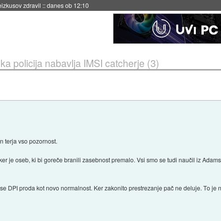
eizkusov zdravil
::
danes ob 12:10
a policija nabavlja IMSI catcherje (3)
n terja vso pozornost.
, ker je oseb, ki bi goreče branili zasebnost premalo. Vsi smo se tudi naučil iz Adams
e DPI proda kot novo normalnost. Ker zakonito prestrezanje pač ne deluje. To je n