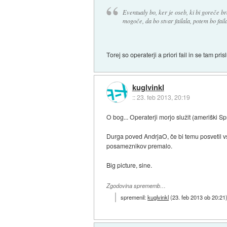
Eventualy bo, ker je oseb, ki bi goreče br
mogoče, da bo stvar failala, potem bo failal
Torej so operaterji a priori fail in se tam 
kuglvinkl
::
23. feb 2013, 20:19
O bog... Operaterji morjo služit (ameriški S
Durga poved AndrjaO, če bi temu posvetil vs
posameznikov premalo.
Big picture, sine.
Zgodovina sprememb…
spremenil:
kuglvinkl
(
23. feb 2013 ob 20:21