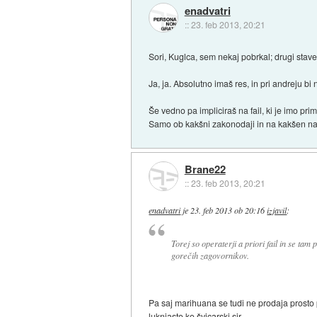
enadvatri
::
23. feb 2013, 20:21
Sori, Kuglca, sem nekaj pobrkal; drugi stav
Ja, ja. Absolutno imaš res, in pri andreju 
Še vedno pa impliciraš na fail, ki je imo pri
Samo ob kakšni zakonodaji in na kakšen nač
Brane22
::
23. feb 2013, 20:21
enadvatri
je
23. feb 2013 ob 20:16
izjavil
:
Torej so operaterji a priori fail in se ta
gorečih zagovornikov.
Pa saj marihuana se tudi ne prodaja prosto 
luknjasto ko švicarski sir.