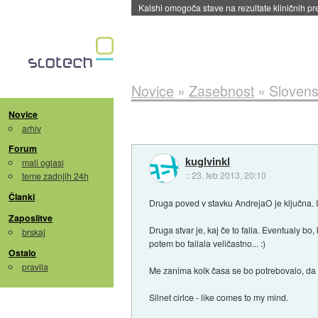
Kalshi omogoča stave na rezultate kliničnih pr
Novice
»
Zasebnost
»
Slovensk
Novice
arhiv
Forum
kuglvinkl
mali oglasi
::
23. feb 2013, 20:10
teme zadnjih 24h
Članki
Druga poved v stavku AndrejaO je ključna. I
Zaposlitve
Druga stvar je, kaj če to faila. Eventualy bo
brskaj
potem bo failala veličastno... :)
Ostalo
pravila
Me zanima kolk časa se bo potrebovalo, da s
Silnet cirlce - like comes to my mind.