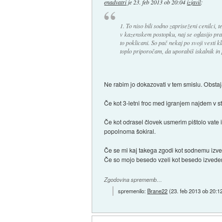
enadvatri
je
23. feb 2013 ob 20:04
izjavil
:
1. To niso bili sodno zapriseženi cenilci, 
v kazenskem postopku, naj se oglasijo prav
to poklicani. So pač nekaj po svoji vesti 
toplo priporočam, da uporabiš iskalnik in 
Ne rabim jo dokazovati v tem smislu. Obstaj
Če kot 3-letni froc med igranjem najdem v s
Če kot odrasel človek usmerim pištolo vate i
popolnoma šokiral.
Če se mi kaj takega zgodi kot sodnemu izved
Če so mojo besedo vzeli kot besedo izvedenca
Zgodovina sprememb…
spremenilo:
Brane22
(
23. feb 2013 ob 20:1