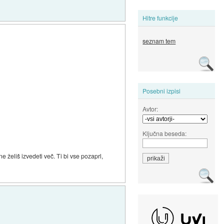
Hitre funkcije
seznam tem
Posebni izpisi
Avtor:
Ključna beseda:
e želiš izvedeti več. Ti bi vse pozaprl,