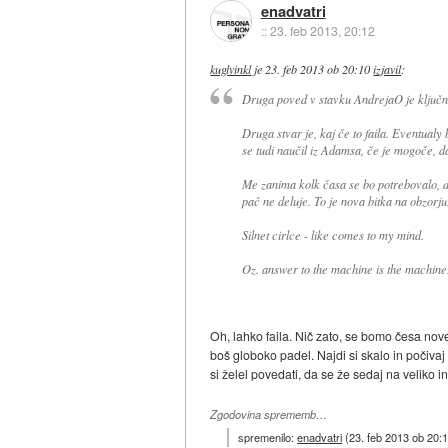
enadvatri
::
23. feb 2013, 20:12
kuglvinkl
je
23. feb 2013 ob 20:10
izjavil
:
Druga poved v stavku AndrejaO je ključna
Druga stvar je, kaj če to faila. Eventualy
se tudi naučil iz Adamsa, če je mogoče, da 
Me zanima kolk časa se bo potrebovalo, d
pač ne deluje. To je nova bitka na obzorju
Silnet cirlce - like comes to my mind.
Oz. answer to the machine is the machine
Oh, lahko faila. Nič zato, se bomo česa noveg
boš globoko padel. Najdi si skalo in počivaj n
si želel povedati, da se že sedaj na veliko i
Zgodovina sprememb…
spremenilo:
enadvatri
(
23. feb 2013 ob 20: