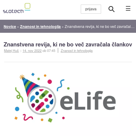
☰
Novice
»
Znanost in tehnologija
»
Znanstvena revija, ki ne bo več zavračala člankov
Znanstvena revija, ki ne bo več zavračala člankov
Matej Huš
::
14. nov 2022
ob 07:45
Znanost in tehnologija