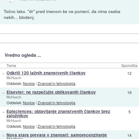
Točno tako. "dr" pred imenom še ne pomeni, da nima oseba
nekih... blodenj.
Vredno ogleda ...
Tema
Sporočila
»
Odkrili 120 lažnih znanstvenih člankov
12
McHusch
Oddelek:
Novice
/
Znanost in tehnologija
»
Elsevier: ne razpečujte oblikovanih člankov
19
McHusch
Oddelek:
Novice
/
Znanost in tehnologija
»
Episciences: objavljanje znanstvenih člankov brez
5
založnikov
McHusch
Oddelek:
Novice
/
Znanost in tehnologija
»
Nova stara prevara v znanosti: samorecenziranje
14