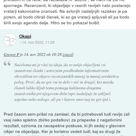
spornega. Recenzenti, ki objavljajo v resnih revijah nato postanejo
vratarji kakovostne znanosti. Na avtorjih nadaljnjih raziskav je pa
potem, ali bodo citirali članek, ki so ga vratarji spljuvali ali pa bodo
širili svojo agendo dalje. Hitro se bo pokazal bulšit.
Okapi
::
14. nov 2022, 11:26
Gregor P
je
14. nov 2022 ob 10:28
izjavil
:
Načeloma mi je všeč ta ideja, da so nekje objavljeni vsi
znanstveni članki z ustreznim predhodnim informativnim
obvestilom ter objavo recenzentskih mnenj in mnenj uredništva
poleg. Prvič, da ne gre vse to delo v nič in drugič, ker morda
članek lahko kljub temu pomaga kakšnemu drugemu
znanstveniku pri njegovem delu (npr. nadaljuje in zaključi
uspešno neko nalogo, ali pa v katero smer naj ne gre ipd.).
Pred časom sem prišel na zamisel, da bi potrebovali tudi revijo (ali
vsaj neko spletno zbirko podatkov) za prispevke z negativnimi
rezultati, oziroma za neuspešne poskuse, ki jih sedaj v glavnem
nikjer ne objavljajo. Ker je koristno vedeti tudi, kaj so drugi že