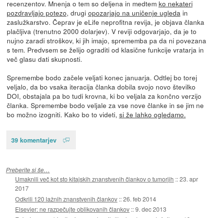
recenzentov. Mnenja o tem so deljena in medtem
ko nekateri
pozdravljajo potezo
, drugi
opozarjajo na uničenje ugleda
in
zaslužkarstvo. Čeprav je eLife neprofitna revija, je objava članka
plačljiva (trenutno 2000 dolarjev). V reviji odgovarjajo, da je to
nujno zaradi stroškov, ki jih imajo, sprememba pa da ni povezana
s tem. Predvsem se želijo ograditi od klasične funkcije vratarja in
več glasu dati skupnosti.
Spremembe bodo začele veljati konec januarja. Odtlej bo torej
veljalo, da bo vsaka iteracija članka dobila svojo novo številko
DOI, obstajala pa bo tudi krovna, ki bo veljala za končno verzijo
članka. Spremembe bodo veljale za vse nove članke in se jim ne
bo možno izogniti. Kako bo to videti,
si že lahko ogledamo.
39 komentarjev
Preberite si še…
Umaknili več kot sto kitajskih znanstvenih člankov o tumorjih
::
23. apr
2017
Odkrili 120 lažnih znanstvenih člankov
::
26. feb 2014
Elsevier: ne razpečujte oblikovanih člankov
::
9. dec 2013