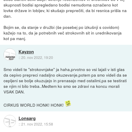
skupnosti bodisi spregledano bodisi nemudoma označeno kot
lovke države in lobijev, ki skušajo preprečiti, da bi resnica prišla na
dan.
Bojim se, da stanje v družbi (še posebej po izkušnji s covidom)
kažejo na to, da je potrebnih več strokovnih sit in urednikovanja
kot pa manj.
Kayzon
::
20. nov 2022, 19:20
Smo videli te "strokovnjake" ja haha,prvotno so vsi lajali v isti glas
da cepivo prepreci nadaljno okuzevanje,potem pa smo videli da se
cepljeni se bolje okuzujejo in prenasajo med ostalimi,pa se testirati
se njim ni bilo treba..Medtem ko smo se zdravi na koncu morali
VSAK DAN.
CIRKUS WORLD HONK! HONK!
Lonsarg
::
21. nov 2022, 15:58