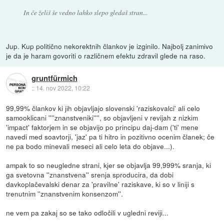
In če želiš še vedno lahko slepo gledaš stran...
Jup. Kup politično nekorektnih člankov je izginilo. Najbolj zanimivo
je da je haram govoriti o različnem efektu zdravil glede na raso.
gruntfürmich
::
14. nov 2022, 10:22
99,99% člankov ki jih objavljajo slovenski 'raziskovalci' ali celo
samooklicani ''''znanstveniki'''', so objavljeni v revijah z nizkim
'impact' faktorjem in se objavijo po principu daj-dam ('ti' mene
navedi med soavtorji, 'jaz' pa ti hitro in pozitivno ocenim članek; če
ne pa bodo minevali meseci ali celo leta do objave...).
ampak to so neugledne strani, kjer se objavlja 99,999% sranja, ki
ga svetovna ''znanstvena'' srenja sproducira, da dobi
davkoplačevalski denar za 'pravilne' raziskave, ki so v liniji s
trenutnim ''znanstvenim konsenzom''.
ne vem pa zakaj so se tako odločili v ugledni reviji...