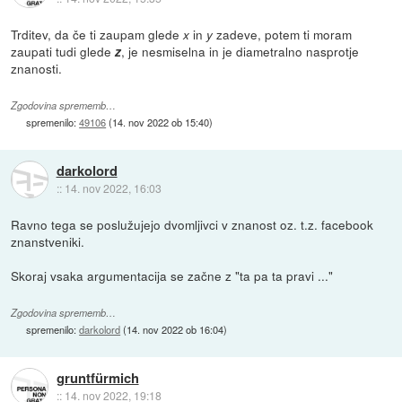
Trditev, da če ti zaupam glede
in
zadeve, potem ti moram
x
y
zaupati tudi glede
, je nesmiselna in je diametralno nasprotje
z
znanosti.
Zgodovina sprememb…
spremenilo:
49106
(
14. nov 2022 ob 15:40
)
darkolord
::
14. nov 2022, 16:03
Ravno tega se poslužujejo dvomljivci v znanost oz. t.z. facebook
znanstveniki.
Skoraj vsaka argumentacija se začne z "ta pa ta pravi ..."
Zgodovina sprememb…
spremenilo:
darkolord
(
14. nov 2022 ob 16:04
)
gruntfürmich
::
14. nov 2022, 19:18