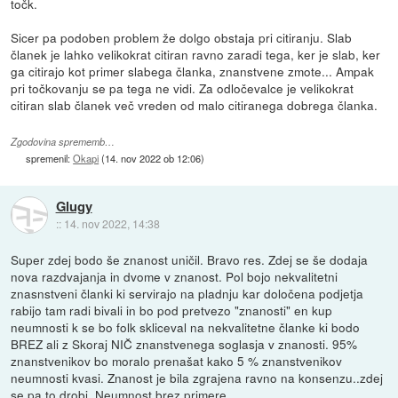
točk.
Sicer pa podoben problem že dolgo obstaja pri citiranju. Slab
članek je lahko velikokrat citiran ravno zaradi tega, ker je slab, ker
ga citirajo kot primer slabega članka, znanstvene zmote... Ampak
pri točkovanju se pa tega ne vidi. Za odločevalce je velikokrat
citiran slab članek več vreden od malo citiranega dobrega članka.
Zgodovina sprememb…
spremenil:
Okapi
(
14. nov 2022 ob 12:06
)
Glugy
::
14. nov 2022, 14:38
Super zdej bodo še znanost uničil. Bravo res. Zdej se še dodaja
nova razdvajanja in dvome v znanost. Pol bojo nekvalitetni
znasnstveni članki ki servirajo na pladnju kar določena podjetja
rabijo tam radi bivali in bo pod pretvezo "znanosti" en kup
neumnosti k se bo folk skliceval na nekvalitetne članke ki bodo
BREZ ali z Skoraj NIČ znanstvenega soglasja v znanosti. 95%
znanstvenikov bo moralo prenašat kako 5 % znanstvenikov
neumnosti kvasi. Znanost je bila zgrajena ravno na konsenzu..zdej
se pa to drobi. Neumnost brez primere.