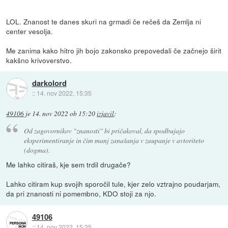
LOL. Znanost te danes skuri na grmadi če rečeš da Zemlja ni
center vesolja.
Me zanima kako hitro jih bojo zakonsko prepovedali če začnejo širit
kakšno krivoverstvo.
darkolord
::
14. nov 2022, 15:35
49106
je
14. nov 2022 ob 15:20
izjavil
:
Od zagovornikov "znanosti" bi pričakoval, da spodbujajo
eksperimentiranje in čim manj zanašanja v zaupanje v avtoriteto
(dogma).
Me lahko citiraš, kje sem trdil drugače?
Lahko citiram kup svojih sporočil tule, kjer zelo vztrajno poudarjam,
da pri znanosti ni pomembno, KDO stoji za njo.
49106
::
14. nov 2022, 15:35