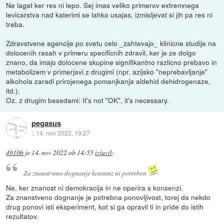
Ne lagat ker res ni lepo. Sej imas veliko primerov extremnega
levicarstva nad katerimi se lahko usajas, izmisljevat si jih pa res ni
treba.
Zdravstvene agencije po svetu celo _zahtevajo_ klinicne studije na
dolocenih rasah v primeru specificnih zdravil, ker je ze dolgo
znano, da imajo dolocene skupine signifikantno razlicno prebavo in
metabolizem v primerjavi z drugimi (npr. azijsko "neprebavljanje"
alkohola zaradi prirojenega pomanjkanja aldehid dehidrogenaze,
itd.).
Oz. z drugim besedami: It's not "OK", it's necessary.
pegasus
::
14. nov 2022, 19:27
49106
je
14. nov 2022 ob 14:55
izjavil
:
Za znanstveno dognanje konsenz ni potreben
Ne, ker znanost ni demokracija in ne operira s konsenzi.
Za znanstveno dognanje je potrebna ponovljivost, torej da nekdo
drug ponovi isti eksperiment, kot si ga opravil ti in pride do istih
rezultatov.