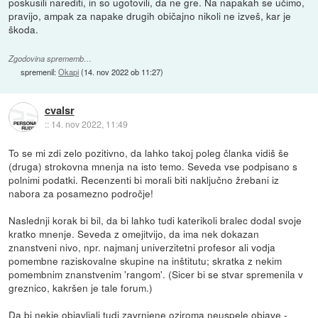
poskusili narediti, in so ugotovili, da ne gre. Na napakah se učimo,
pravijo, ampak za napake drugih običajno nikoli ne izveš, kar je
škoda.
Zgodovina sprememb…
spremenil:
Okapi
(
14. nov 2022 ob 11:27
)
cvalsr
::
14. nov 2022, 11:49
To se mi zdi zelo pozitivno, da lahko takoj poleg članka vidiš še
(druga) strokovna mnenja na isto temo. Seveda vse podpisano s
polnimi podatki. Recenzenti bi morali biti naključno žrebani iz
nabora za posamezno področje!
Naslednji korak bi bil, da bi lahko tudi katerikoli bralec dodal svoje
kratko mnenje. Seveda z omejitvijo, da ima nek dokazan
znanstveni nivo, npr. najmanj univerzitetni profesor ali vodja
pomembne raziskovalne skupine na inštitutu; skratka z nekim
pomembnim znanstvenim 'rangom'. (Sicer bi se stvar spremenila v
greznico, kakršen je tale forum.)
Da bi nekje objavljali tudi zavrnjene oziroma neuspele objave -