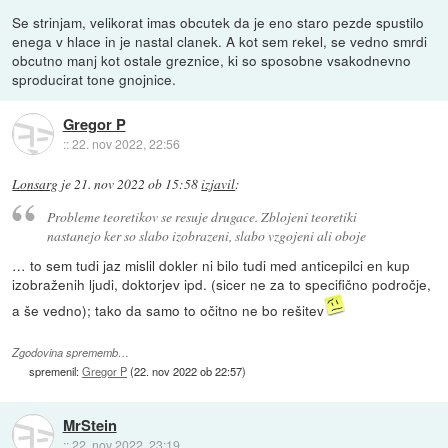
Se strinjam, velikorat imas obcutek da je eno staro pezde spustilo
enega v hlace in je nastal clanek. A kot sem rekel, se vedno smrdi
obcutno manj kot ostale greznice, ki so sposobne vsakodnevno
sproducirat tone gnojnice.
Gregor P
::
22. nov 2022, 22:56
Lonsarg
je
21. nov 2022 ob 15:58
izjavil
:
Probleme teoretikov se resuje drugace. Zblojeni teoretiki
nastanejo ker so slabo izobrazeni, slabo vzgojeni ali oboje
… to sem tudi jaz mislil dokler ni bilo tudi med anticepilci en kup
izobraženih ljudi, doktorjev ipd. (sicer ne za to specifično področje,
a še vedno); tako da samo to očitno ne bo rešitev
Zgodovina sprememb…
spremenil:
Gregor P
(
22. nov 2022 ob 22:57
)
MrStein
::
22. nov 2022, 23:19