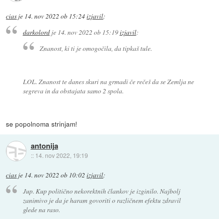
cias
je
14. nov 2022 ob 15:24
izjavil
:
darkolord
je
14. nov 2022 ob 15:19
izjavil
:
Znanost, ki ti je omogočila, da tipkaš tule.
LOL. Znanost te danes skuri na grmadi če rečeš da se Zemlja ne
segreva in da obstajata samo 2 spola.
se popolnoma strinjam!
antonija
::
14. nov 2022, 19:19
cias
je
14. nov 2022 ob 10:02
izjavil
:
Jup. Kup politično nekorektnih člankov je izginilo. Najbolj
zanimivo je da je haram govoriti o različnem efektu zdravil
glede na raso.