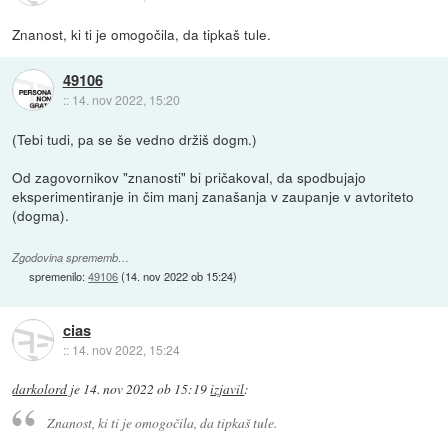
Znanost, ki ti je omogočila, da tipkaš tule.
49106
::
14. nov 2022, 15:20
(Tebi tudi, pa se še vedno držiš dogm.)
Od zagovornikov "znanosti" bi pričakoval, da spodbujajo
eksperimentiranje in čim manj zanašanja v zaupanje v avtoriteto
(dogma).
Zgodovina sprememb…
spremenilo:
49106
(
14. nov 2022 ob 15:24
)
cias
::
14. nov 2022, 15:24
darkolord
je
14. nov 2022 ob 15:19
izjavil
:
Znanost, ki ti je omogočila, da tipkaš tule.