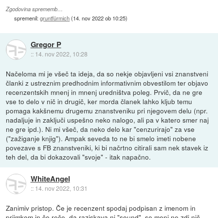
Zgodovina sprememb…
spremenil:
gruntfürmich
(
14. nov 2022 ob 10:25
)
Gregor P
::
14. nov 2022, 10:28
Načeloma mi je všeč ta ideja, da so nekje objavljeni vsi znanstveni
članki z ustreznim predhodnim informativnim obvestilom ter objavo
recenzentskih mnenj in mnenj uredništva poleg. Prvič, da ne gre
vse to delo v nič in drugič, ker morda članek lahko kljub temu
pomaga kakšnemu drugemu znanstveniku pri njegovem delu (npr.
nadaljuje in zaključi uspešno neko nalogo, ali pa v katero smer naj
ne gre ipd.). Ni mi všeč, da neko delo kar "cenzurirajo" za vse
("zažiganje knjig"). Ampak seveda to ne bi smelo imeti nobene
povezave s FB znanstveniki, ki bi načrtno citirali sam nek stavek iz
teh del, da bi dokazovali "svoje" - itak napačno.
WhiteAngel
::
14. nov 2022, 10:31
Zanimiv pristop. Če je recenzent spodaj podpisan z imenom in
priimkom in če reče, da raziskava ni "sound", se meni ne zdi nič