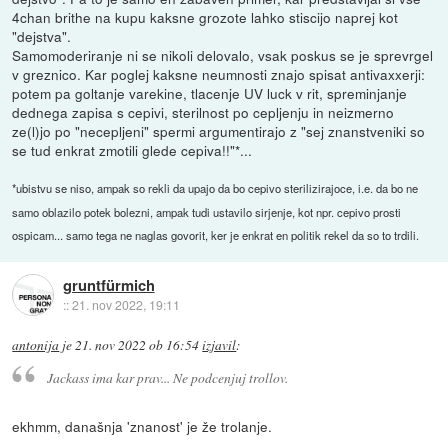
4chan brithe na kupu kaksne grozote lahko stiscijo naprej kot
"dejstva".
Samomoderiranje ni se nikoli delovalo, vsak poskus se je sprevrgel
v greznico. Kar poglej kaksne neumnosti znajo spisat antivaxxerji:
potem pa goltanje varekine, tlacenje UV luck v rit, spreminjanje
dednega zapisa s cepivi, sterilnost po cepljenju in neizmerno
ze(l)jo po "necepljeni" spermi argumentirajo z "sej znanstveniki so
se tud enkrat zmotili glede cepiva!!"*...
*ubistvu se niso, ampak so rekli da upajo da bo cepivo sterilizirajoce, i.e. da bo ne
samo oblazilo potek bolezni, ampak tudi ustavilo sirjenje, kot npr. cepivo prosti
ospicam... samo tega ne naglas govorit, ker je enkrat en politik rekel da so to trdili.
gruntfürmich
::
21. nov 2022, 19:11
antonija
je
21. nov 2022 ob 16:54
izjavil
:
Jackass ima kar prav... Ne podcenjuj trollov.
ekhmm, današnja 'znanost' je že trolanje.