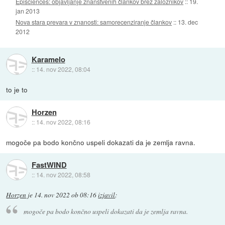
Episciences: objavljanje znanstvenih člankov brez založnikov
::
19.
jan 2013
Nova stara prevara v znanosti: samorecenziranje člankov
::
13. dec
2012
Karamelo
::
14. nov 2022, 08:04
to je to
Horzen
::
14. nov 2022, 08:16
mogoče pa bodo končno uspeli dokazati da je zemlja ravna.
FastWIND
::
14. nov 2022, 08:58
Horzen
je
14. nov 2022 ob 08:16
izjavil
:
mogoče pa bodo končno uspeli dokazati da je zemlja ravna.