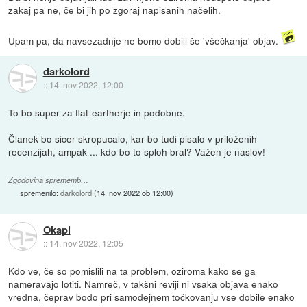
zakaj pa ne, če bi jih po zgoraj napisanih načelih.
Upam pa, da navsezadnje ne bomo dobili še 'všečkanja' objav.
darkolord
::
14. nov 2022, 12:00
To bo super za flat-eartherje in podobne.
Članek bo sicer skropucalo, kar bo tudi pisalo v priloženih
recenzijah, ampak ... kdo bo to sploh bral? Važen je naslov!
Zgodovina sprememb…
spremenilo:
darkolord
(
14. nov 2022 ob 12:00
)
Okapi
::
14. nov 2022, 12:05
Kdo ve, če so pomislili na ta problem, oziroma kako se ga
nameravajo lotiti. Namreč, v takšni reviji ni vsaka objava enako
vredna, čeprav bodo pri samodejnem točkovanju vse dobile enako