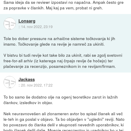
Sama ideja da se reviewr izpostavi no napačna. Ampak često gre
za popravke v člankih. Maj kaj pa vem, probat ni greh.
Lonsarg
::
14. nov 2022, 23:19
Tole bo dober pressure na arhaične sisteme točkovanja ki jih
imamo. Točkovanje glede na revije je namreč za ukiniti.
V bistvu bi tudi revije kot take bilo za ukinit, rabi se zgolj svetovni
free-for-all arhiv (iz katerega naj črpajo revije če hočejo) ter
plačevanje za recenzijo, posameznikom in ne revijam/firmam.
Jackass
::
20. nov 2022, 17:22
To bo samo še dodatno olje na ogenj teoretikov zarot in lažnih
člankov, izsledkov in objav.
Nek neuravnovešen ali zlonameren avtor bo spisal članek ali več
le-teh in ga poslal v objavo. Ta bo objavljen v "ugledni" reviji. Nato
bo povezavo do članka delil v skupnosti nevednih uporabnikov, ki
bodo članek delili dalje. Mnenje recenzentov in urednikov bo v tej