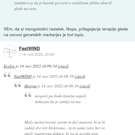
zanimivo je da je haram govoriti o različnem efektu zdravil
glede na raso.
VEm, da si mongoloidni rasistek. Nope, prilagajanje terapije glede
na osnovi genetskih markerjev je hot topic.
FastWIND
::
14. nov 2022, 20:09
Evolve
je
14. nov 2022 ob 09:54
izjavil
:
FastWIND
je
14. nov 2022 ob 08:58
izjavil
:
Horzen
je
14. nov 2022 ob 08:16
izjavil
:
mogoče pa bodo končno uspeli
dokazati da je zemlja ravna.
Malo mešaš teorije zarote in del znanosti, ki je bi
zadnji dve leti blokirana... in to samo zato, ker so
imeli znanstvene dokaze, ki pa se seveda niso