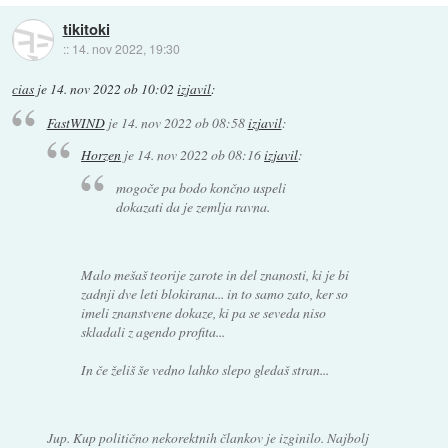
tikitoki
::
14. nov 2022, 19:30
cias
je
14. nov 2022 ob 10:02
izjavil
:
FastWIND
je
14. nov 2022 ob 08:58
izjavil
:
Horzen
je
14. nov 2022 ob 08:16
izjavil
:
mogoče pa bodo končno uspeli
dokazati da je zemlja ravna.
Malo mešaš teorije zarote in del znanosti, ki je bi
zadnji dve leti blokirana... in to samo zato, ker so
imeli znanstvene dokaze, ki pa se seveda niso
skladali z agendo profita...
In če želiš še vedno lahko slepo gledaš stran...
Jup. Kup politično nekorektnih člankov je izginilo. Najbolj