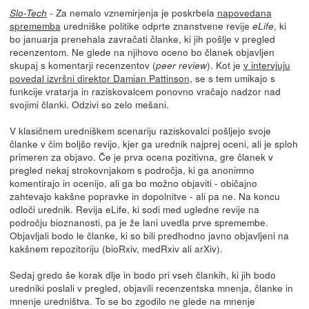
- Za nemalo vznemirjenja je poskrbela
napovedana
Slo-Tech
sprememba
uredniške politike odprte znanstvene revije
, ki
eLife
bo januarja prenehala zavračati članke, ki jih pošlje v pregled
recenzentom. Ne glede na njihovo oceno bo članek objavljen
skupaj s komentarji recenzentov (
). Kot je
v intervjuju
peer review
povedal izvršni direktor Damian Pattinson
, se s tem umikajo s
funkcije vratarja in raziskovalcem ponovno vračajo nadzor nad
svojimi članki. Odzivi so zelo mešani.
V klasičnem uredniškem scenariju raziskovalci pošljejo svoje
članke v čim boljšo revijo, kjer ga urednik najprej oceni, ali je sploh
primeren za objavo. Če je prva ocena pozitivna, gre članek v
pregled nekaj strokovnjakom s področja, ki ga anonimno
komentirajo in ocenijo, ali ga bo možno objaviti - običajno
zahtevajo kakšne popravke in dopolnitve - ali pa ne. Na koncu
odloči urednik. Revija eLife, ki sodi med ugledne revije na
področju bioznanosti, pa je že lani uvedla prve spremembe.
Objavljali bodo le članke, ki so bili predhodno javno objavljeni na
kakšnem repozitoriju (bioRxiv, medRxiv ali arXiv).
Sedaj gredo še korak dlje in bodo pri vseh člankih, ki jih bodo
uredniki poslali v pregled, objavili recenzentska mnenja, članke in
mnenje uredništva. To se bo zgodilo ne glede na mnenje