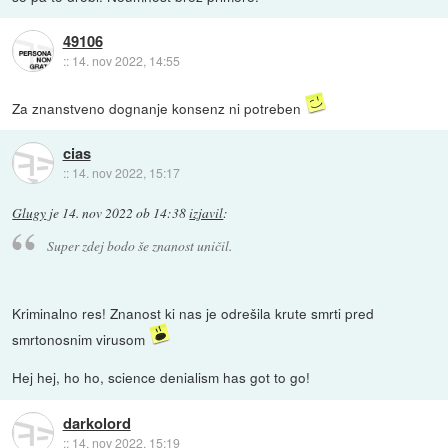
49106
::
14. nov 2022, 14:55
Za znanstveno dognanje konsenz ni potreben
cias
::
14. nov 2022, 15:17
Glugy
je
14. nov 2022 ob 14:38
izjavil
:
Super zdej bodo še znanost uničil.
Kriminalno res! Znanost ki nas je odrešila krute smrti pred
smrtonosnim virusom
Hej hej, ho ho, science denialism has got to go!
darkolord
::
14. nov 2022, 15:19