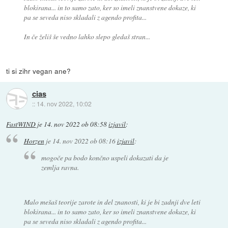
blokirana... in to samo zato, ker so imeli znanstvene dokaze, ki
pa se seveda niso skladali z agendo profita...
In če želiš še vedno lahko slepo gledaš stran...
ti si zihr vegan ane?
cias
::
14. nov 2022, 10:02
FastWIND
je
14. nov 2022 ob 08:58
izjavil
:
Horzen
je
14. nov 2022 ob 08:16
izjavil
:
mogoče pa bodo končno uspeli dokazati da je
zemlja ravna.
Malo mešaš teorije zarote in del znanosti, ki je bi zadnji dve leti
blokirana... in to samo zato, ker so imeli znanstvene dokaze, ki
pa se seveda niso skladali z agendo profita...