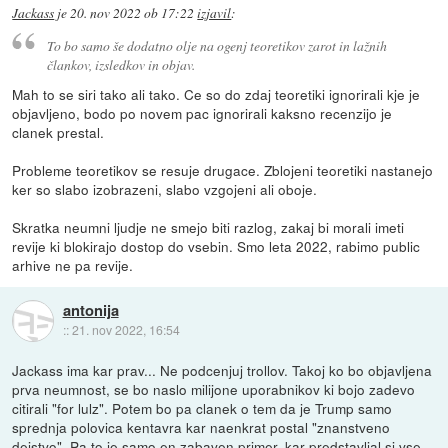
Jackass
je
20. nov 2022 ob 17:22
izjavil
:
To bo samo še dodatno olje na ogenj teoretikov zarot in lažnih
člankov, izsledkov in objav.
Mah to se siri tako ali tako. Ce so do zdaj teoretiki ignorirali kje je
objavljeno, bodo po novem pac ignorirali kaksno recenzijo je
clanek prestal.
Probleme teoretikov se resuje drugace. Zblojeni teoretiki nastanejo
ker so slabo izobrazeni, slabo vzgojeni ali oboje.
Skratka neumni ljudje ne smejo biti razlog, zakaj bi morali imeti
revije ki blokirajo dostop do vsebin. Smo leta 2022, rabimo public
arhive ne pa revije.
antonija
::
21. nov 2022, 16:54
Jackass ima kar prav... Ne podcenjuj trollov. Takoj ko bo objavljena
prva neumnost, se bo naslo milijone uporabnikov ki bojo zadevo
citirali "for lulz". Potem bo pa clanek o tem da je Trump samo
sprednja polovica kentavra kar naenkrat postal "znanstveno
dejstvo". Pa to je samo en zabaven primer, kar predstavljal si vse