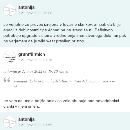
antonija
::
21. nov 2022, 19:20
Je verjetno ze prevec izrojena v tovarne clankov, ampak da bi jo
enacil z debilnostmi tipa 4chan pa na sreco se ni. Definitvno
potrebuje upgrade sistema vrednotenja znanstvenega dela, ampak
ne verjamem da je wild west pravilen pristop.
gruntfürmich
::
21. nov 2022, 21:16
antonija
je
21. nov 2022 ob 19:20
izjavil
:
Jeampak da bi jo enacil z debilnostmi tipa 4chan pa na sreco se
ni
ne vem no. moja boljša polovica zelo obupuje nad novodobnimi
članki v njeni smeri...
antonija
::
21. nov 2022, 21:55