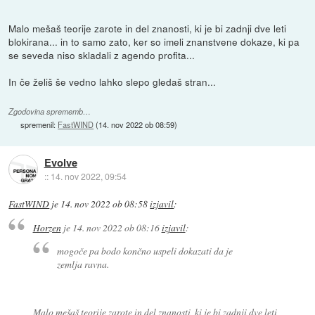
Malo mešaš teorije zarote in del znanosti, ki je bi zadnji dve leti
blokirana... in to samo zato, ker so imeli znanstvene dokaze, ki pa
se seveda niso skladali z agendo profita...
In če želiš še vedno lahko slepo gledaš stran...
Zgodovina sprememb…
spremenil:
FastWIND
(
14. nov 2022 ob 08:59
)
Evolve
::
14. nov 2022, 09:54
FastWIND
je
14. nov 2022 ob 08:58
izjavil
:
Horzen
je
14. nov 2022 ob 08:16
izjavil
:
mogoče pa bodo končno uspeli dokazati da je
zemlja ravna.
Malo mešaš teorije zarote in del znanosti, ki je bi zadnji dve leti