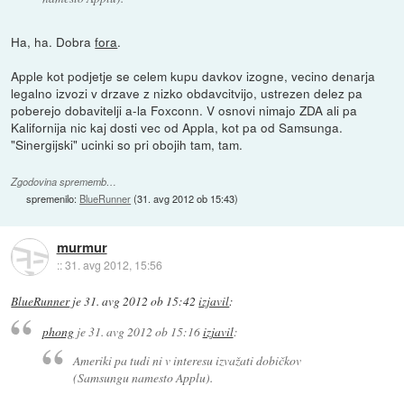
Ha, ha. Dobra
fora
.
Apple kot podjetje se celem kupu davkov izogne, vecino denarja
legalno izvozi v drzave z nizko obdavcitvijo, ustrezen delez pa
poberejo dobavitelji a-la Foxconn. V osnovi nimajo ZDA ali pa
Kalifornija nic kaj dosti vec od Appla, kot pa od Samsunga.
"Sinergijski" ucinki so pri obojih tam, tam.
Zgodovina sprememb…
spremenilo:
BlueRunner
(
31. avg 2012 ob 15:43
)
murmur
::
31. avg 2012, 15:56
BlueRunner
je
31. avg 2012 ob 15:42
izjavil
:
phong
je
31. avg 2012 ob 15:16
izjavil
:
Ameriki pa tudi ni v interesu izvažati dobičkov
(Samsungu namesto Applu).