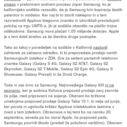
zmago
v prelomnem sodnem procesu zoper Samsung, ko je
kalifornijsko sodišče razsodilo, da je Samsung kriv kopiranja šestih
patentov in modelov. Ker naj bi to storili naklepno in s tem
razvrednotili Applovo blagovno znamko in izkoriščali prevladujoči
položaj na trgu UMTS-a, jih je sodišče obsodilo na plačilo trojne
odškodnine. Samsung mora plačati 1,05 milijarde dolarjev. Apple
je s tem dobil strelivo za še številne druge postopke.
Tako so takoj v ponedeljek na sodišče v Kaliforniji
naslovili
zahtevek za začasno odredbo, ki bi prepovedala prodajo osmih
Samsungovih izdelkov v ZDA. Gre za sedem pametnih telefonov
znamke Galaxy (Galaxy S 4G, Galaxy S2 AT&T, Galaxy S2
Skyrocket, Galaxy S2 T-Mobile, Galaxy S2 Epic 4G, Galaxy S
Showcase, Galaxy Prevail) in še Droid Charge.
Toda ni vse črno za Samsung. Najnovejšega Galaxy SIII
ni na
seznamu
, ker je sodnica Kohova prepoved prodaje zanj zavrnila
že julija, med pripravami na sojenje. Obenem bo bržkone
umaknjena prepoved prodaje Galaxy Taba 10.1, ki velja od junija,
ker porota ni ugotovila kršitev Applove intelektualne lastnine v
zvezi s tem izdelkom. Obravnava o tej temi bo na naroku 20.
septembra, seveda pa bo moral Apple, če prepoved pade,
Samsungu povrniti škodo (predati že položeno varščino). Obenem