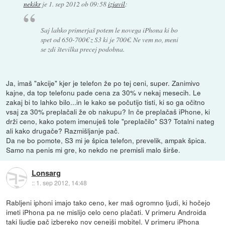
nekikr
je
1. sep 2012 ob 09:58
izjavil
:
Saj lahko primerjaš potem le novega iPhona ki bo
spet od 650-700€ z S3 ki je 700€. Ne vem no, meni
se zdi številka precej podobna.
Ja, imaš "akcije" kjer je telefon že po tej ceni, super. Zanimivo
kajne, da top telefonu pade cena za 30% v nekaj mesecih. Le
zakaj bi to lahko bilo...in le kako se počutijo tisti, ki so ga očitno
vsaj za 30% preplačali že ob nakupu? In če preplačaš iPhone, ki
drži ceno, kako potem imenuješ tole "preplačilo" S3? Totalni nateg
ali kako drugače? Razmišljanje pač.
Da ne bo pomote, S3 mi je špica telefon, prevelik, ampak špica.
Samo na penis mi gre, ko nekdo ne premisli malo širše.
Lonsarg
::
1. sep 2012, 14:48
Rabljeni iphoni imajo tako ceno, ker maš ogromno ljudi, ki hočejo
imeti iPhona pa ne mislijo celo ceno plačati. V primeru Androida
taki ljudje pač izbereko nov cenejši mobitel. V primeru iPhona