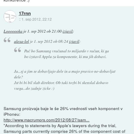
17rnn
::
1. sep 2012, 22:12
Looooooka
je
1. sep 2012 ob 21:00
izjavil
:
alexa-lol
je
1. sep 2012 ob 08:24
izjavil
:
Pač bo Samsung vračunal to miljardo v račun, ki ga
bo izstavil Applu za komponente, ki mu jih dobavi.
Ja...sj a jim se dobavljajo dele in a majo pravico ne-dobavljat
dele?
Jst bi bi bil slab direktor. Ob taki tozbi bi skenslal dobavo
vsega...do zadnje zicke :)
Samsung proizvaja baje le še 26% vrednosti vseh komponent v
iPhoneu:
http://www.macrumors.com/2012/08/27/sam...
"According to statements by Apple's lawyers during the trial,
Samsung parts currently comprise 26% of the component cost of