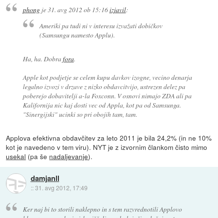
phong
je
31. avg 2012 ob 15:16
izjavil
:
Ameriki pa tudi ni v interesu izvažati dobičkov
(Samsungu namesto Applu).
Ha, ha. Dobra
fora
.
Apple kot podjetje se celem kupu davkov izogne, vecino denarja
legalno izvozi v drzave z nizko obdavcitvijo, ustrezen delez pa
poberejo dobavitelji a-la Foxconn. V osnovi nimajo ZDA ali pa
Kalifornija nic kaj dosti vec od Appla, kot pa od Samsunga.
"Sinergijski" ucinki so pri obojih tam, tam.
Applova efektivna obdavčitev za leto 2011 je bila 24,2% (in ne 10%
kot je navedeno v tem viru). NYT je z izvornim člankom čisto mimo
usekal
(pa še
nadaljevanje
).
damjanll
::
31. avg 2012, 17:49
Ker naj bi to storili naklepno in s tem razvrednotili Applovo