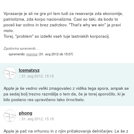
Vprasanje je ali ne gre pri tem tudi za resevanje zda ekonomije,
patriotizma, zda korpo nacionalizma. Casi so taki, da bodo to
poceli kar ocitno in brez zadrzkov. "That's why we win" ja pravi
moto.
Torej, "problem" so izdelki vseh tuje lastniskih korporacij.
Zgodovina sprememb…
spremenilo:
murmur
(
31. avg 2012 ob 15:07
)
Icematxyz
::
31. avg 2012, 15:15
Apple je še vedno veliki zmagovalec z vidika tega spora, ampak se
pa sedaj bolj trezno razmišlja o tem da, če je torej sporočilo, ki je
bilo poslano res upravičeno tako črno/belo.
phong
::
31. avg 2012, 15:16
Apple je pač na vrhuncu in z njim pričakovanja delničarjev. Le še z