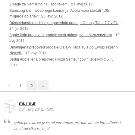
Zmaga za Samsung na Japonskem
::
31. avg 2012
Samsung kriv naklepnega kopiranja, Applu mora plačati 1.05
milijarde dolarjev
::
25. avg 2012
Düsseldorfsko sodišče prepovedalo prodajo Galaxy Taba 7.7 v EU
::
24. jul 2012
Apple terja prepoved prodaje vseh galaxyjev na Nizozemskem
::
19.
avg 2011
Umaknjena prepoved prodaje Galaxy Taba 10.1 po Evropi razen v
Nemčiji
::
17. avg 2011
Sedaj Apple terja prepoved uvoza Samsungovih izdelkov
::
5. jul
2011
«
1
2
»
murmur
::
31. avg 2012, 15:05
sploh po tem, ko je en od porotnikov priznal, da "so bili odločeni
že od začetka sojenja"