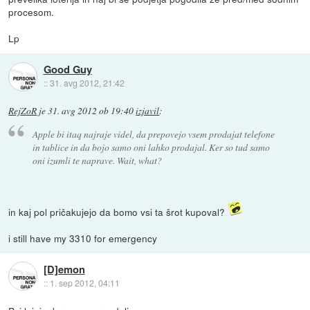
procesom.
Lp
Good Guy
::
31. avg 2012, 21:42
RejZoR
je
31. avg 2012 ob 19:40
izjavil
:
Apple bi itaq najraje videl, da prepovejo vsem prodajat telefone
in tablice in da bojo samo oni lahko prodajal. Ker so tud samo
oni izumli te naprave. Wait, what?
in kaj pol pričakujejo da bomo vsi ta šrot kupoval?
i still have my 3310 for emergency
[D]emon
::
1. sep 2012, 04:11