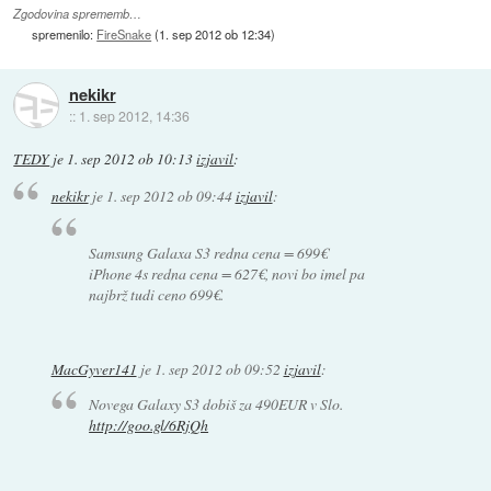
Zgodovina sprememb…
spremenilo:
FireSnake
(
1. sep 2012 ob 12:34
)
nekikr
::
1. sep 2012, 14:36
TEDY
je
1. sep 2012 ob 10:13
izjavil
:
nekikr
je
1. sep 2012 ob 09:44
izjavil
:
Samsung Galaxa S3 redna cena = 699€
iPhone 4s redna cena = 627€, novi bo imel pa
najbrž tudi ceno 699€.
MacGyver141
je
1. sep 2012 ob 09:52
izjavil
:
Novega Galaxy S3 dobiš za 490EUR v Slo.
http://goo.gl/6RjQh