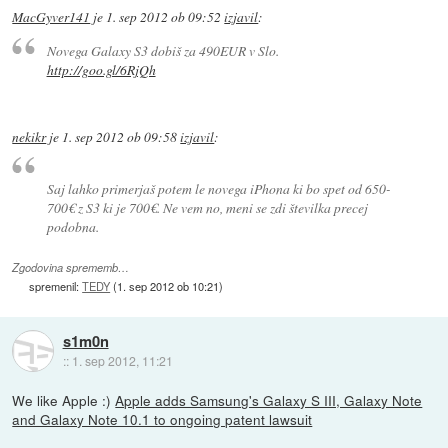
MacGyver141
je
1. sep 2012 ob 09:52
izjavil
:
Novega Galaxy S3 dobiš za 490EUR v Slo.
http://goo.gl/6RjQh
nekikr
je
1. sep 2012 ob 09:58
izjavil
:
Saj lahko primerjaš potem le novega iPhona ki bo spet od 650-
700€ z S3 ki je 700€. Ne vem no, meni se zdi številka precej
podobna.
Zgodovina sprememb…
spremenil:
TEDY
(
1. sep 2012 ob 10:21
)
s1m0n
::
1. sep 2012, 11:21
We like Apple :)
Apple adds Samsung's Galaxy S III, Galaxy Note
and Galaxy Note 10.1 to ongoing patent lawsuit