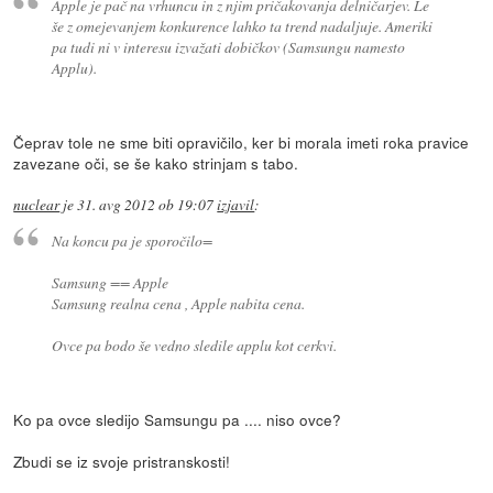
Apple je pač na vrhuncu in z njim pričakovanja delničarjev. Le
še z omejevanjem konkurence lahko ta trend nadaljuje. Ameriki
pa tudi ni v interesu izvažati dobičkov (Samsungu namesto
Applu).
Čeprav tole ne sme biti opravičilo, ker bi morala imeti roka pravice
zavezane oči, se še kako strinjam s tabo.
nuclear
je
31. avg 2012 ob 19:07
izjavil
:
Na koncu pa je sporočilo=
Samsung == Apple
Samsung realna cena , Apple nabita cena.
Ovce pa bodo še vedno sledile applu kot cerkvi.
Ko pa ovce sledijo Samsungu pa .... niso ovce?
Zbudi se iz svoje pristranskosti!