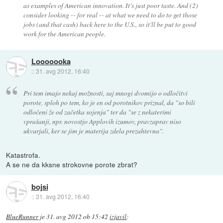
as examples of American innovation. It's just poor taste. And (2)
consider looking -- for real -- at what we need to do to get those
jobs (and that cash) back here to the U.S., so it'll be put to good
work for the American people.
Looooooka
::
31. avg 2012, 16:40
Pri tem imajo nekaj možnosti, saj mnogi dvomijo o odločitvi
porote, sploh po tem, ko je en od porotnikov priznal, da "so bili
odločeni že od začetka sojenja" ter da "se z nekaterimi
vprašanji, npr. novostjo Applovih izumov, pravzaprav niso
ukvarjali, ker se jim je materija zdela prezahtevna".
Katastrofa.
A se ne da kksne strokovne porote zbrat?
bojsi
::
31. avg 2012, 16:40
BlueRunner
je
31. avg 2012 ob 15:42
izjavil
: