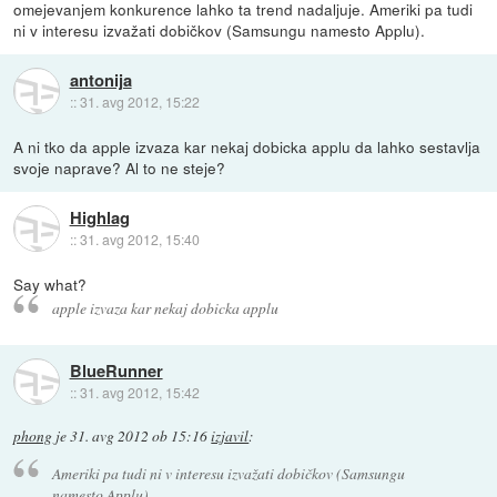
omejevanjem konkurence lahko ta trend nadaljuje. Ameriki pa tudi
ni v interesu izvažati dobičkov (Samsungu namesto Applu).
antonija
::
31. avg 2012, 15:22
A ni tko da apple izvaza kar nekaj dobicka applu da lahko sestavlja
svoje naprave? Al to ne steje?
Highlag
::
31. avg 2012, 15:40
Say what?
apple izvaza kar nekaj dobicka applu
BlueRunner
::
31. avg 2012, 15:42
phong
je
31. avg 2012 ob 15:16
izjavil
:
Ameriki pa tudi ni v interesu izvažati dobičkov (Samsungu
namesto Applu).