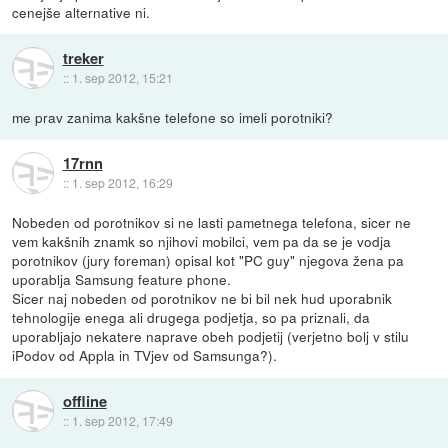
cenejše alternative ni.
treker
::
1. sep 2012, 15:21
me prav zanima kakšne telefone so imeli porotniki?
17rnn
::
1. sep 2012, 16:29
Nobeden od porotnikov si ne lasti pametnega telefona, sicer ne
vem kakšnih znamk so njihovi mobilci, vem pa da se je vodja
porotnikov (jury foreman) opisal kot "PC guy" njegova žena pa
uporablja Samsung feature phone.
Sicer naj nobeden od porotnikov ne bi bil nek hud uporabnik
tehnologije enega ali drugega podjetja, so pa priznali, da
uporabljajo nekatere naprave obeh podjetij (verjetno bolj v stilu
iPodov od Appla in TVjev od Samsunga?).
offline
::
1. sep 2012, 17:49