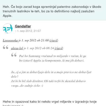
Heh. Če bojo zarad koga spreminjal patentno zakonodajo v škodo
trenutnih lastnikov le-teh, bo za to definitivno najbolj zaslužen
Apple.
Gandalfar
::
1. sep 2012, 21:07
Looooooka
je
1. sep 2012 ob 21:00
izjavil
:
alexa-lol
je
1. sep 2012 ob 08:24
izjavil
:
Pač bo Samsung vračunal to miljardo v račun, ki ga
bo izstavil Applu za komponente, ki mu jih dobavi.
Ja...sj a jim se dobavljajo dele in a majo pravico ne-dobavljat
dele?
Jst bi bi bil slab direktor. Ob taki tozbi bi skenslal dobavo
vsega...do zadnje zicke :)
Hehe in opazoval kako bi nekdo vrgel miljarde v izgradnjo tvoje
konkurence :)