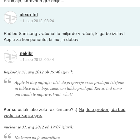
Psi lajajo, karavana gre dalje...
alexa-lol
::
1. sep 2012, 08:24
Pač bo Samsung vračunal to miljardo v račun, ki ga bo izstavil
Applu za komponente, ki mu jih dobavi.
nekikr
::
1. sep 2012, 09:44
RejZoR
je
31. avg 2012 ob 19:40
izjavil
:
Apple bi itaq najraje videl, da prepovejo vsem prodajat telefone
in tablice in da bojo samo oni lahko prodajal. Ker so tud samo
oni izumli te naprave. Wait, what?
Ker so ostali tako zelo različni ane? :)
Na, tole preberi, da boš
vedel za kaj se gre.
nuclear
je
31. avg 2012 ob 19:07
izjavil
:
Na koncu pa je sporočilo=