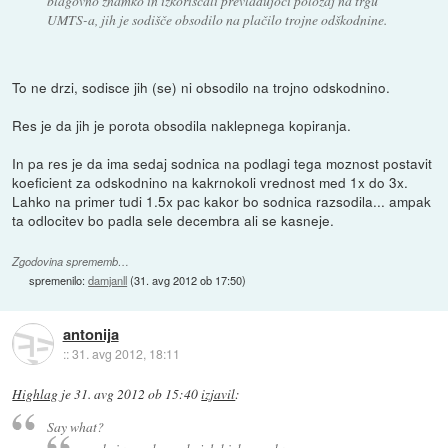
blagovno znamko in izkoriščali prevladujoči položaj na trgu
UMTS-a, jih je sodišče obsodilo na plačilo trojne odškodnine.
To ne drzi, sodisce jih (se) ni obsodilo na trojno odskodnino.
Res je da jih je porota obsodila naklepnega kopiranja.
In pa res je da ima sedaj sodnica na podlagi tega moznost postavit
koeficient za odskodnino na kakrnokoli vrednost med 1x do 3x.
Lahko na primer tudi 1.5x pac kakor bo sodnica razsodila... ampak
ta odlocitev bo padla sele decembra ali se kasneje.
Zgodovina sprememb…
spremenilo:
damjanll
(
31. avg 2012 ob 17:50
)
antonija
::
31. avg 2012, 18:11
Highlag
je
31. avg 2012 ob 15:40
izjavil
:
Say what?