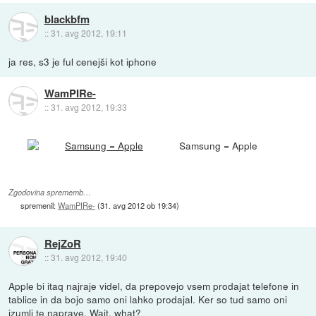
blackbfm
::
31. avg 2012, 19:11
ja res, s3 je ful cenejši kot iphone
WamPIRe-
::
31. avg 2012, 19:33
Samsung = Apple
Zgodovina sprememb…
spremenil:
WamPIRe-
(
31. avg 2012 ob 19:34
)
RejZoR
::
31. avg 2012, 19:40
Apple bi itaq najraje videl, da prepovejo vsem prodajat telefone in
tablice in da bojo samo oni lahko prodajal. Ker so tud samo oni
izumli te naprave. Wait, what?