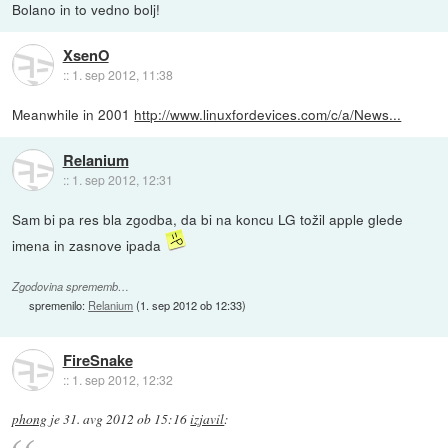
Bolano in to vedno bolj!
XsenO
::
1. sep 2012, 11:38
Meanwhile in 2001
http://www.linuxfordevices.com/c/a/News...
Relanium
::
1. sep 2012, 12:31
Sam bi pa res bla zgodba, da bi na koncu LG tožil apple glede
imena in zasnove ipada
Zgodovina sprememb…
spremenilo:
Relanium
(
1. sep 2012 ob 12:33
)
FireSnake
::
1. sep 2012, 12:32
phong
je
31. avg 2012 ob 15:16
izjavil
: