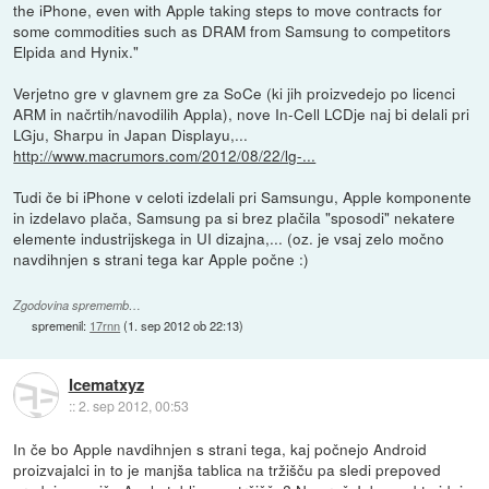
the iPhone, even with Apple taking steps to move contracts for
some commodities such as DRAM from Samsung to competitors
Elpida and Hynix."
Verjetno gre v glavnem gre za SoCe (ki jih proizvedejo po licenci
ARM in načrtih/navodilih Appla), nove In-Cell LCDje naj bi delali pri
LGju, Sharpu in Japan Displayu,...
http://www.macrumors.com/2012/08/22/lg-...
Tudi če bi iPhone v celoti izdelali pri Samsungu, Apple komponente
in izdelavo plača, Samsung pa si brez plačila "sposodi" nekatere
elemente industrijskega in UI dizajna,... (oz. je vsaj zelo močno
navdihnjen s strani tega kar Apple počne :)
Zgodovina sprememb…
spremenil:
17rnn
(
1. sep 2012 ob 22:13
)
Icematxyz
::
2. sep 2012, 00:53
In če bo Apple navdihnjen s strani tega, kaj počnejo Android
proizvajalci in to je manjša tablica na tržišču pa sledi prepoved