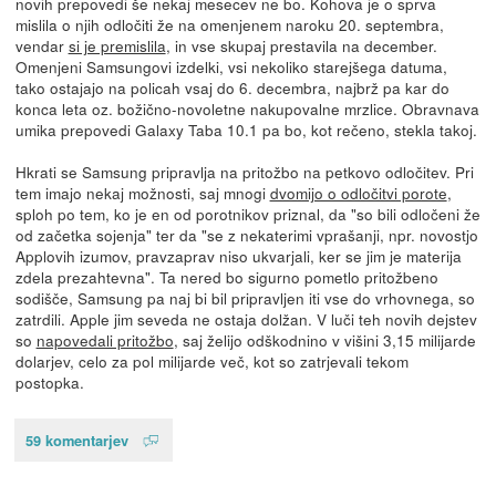
novih prepovedi še nekaj mesecev ne bo. Kohova je o sprva
mislila o njih odločiti že na omenjenem naroku 20. septembra,
vendar
si je premislila
, in vse skupaj prestavila na december.
Omenjeni Samsungovi izdelki, vsi nekoliko starejšega datuma,
tako ostajajo na policah vsaj do 6. decembra, najbrž pa kar do
konca leta oz. božično-novoletne nakupovalne mrzlice. Obravnava
umika prepovedi Galaxy Taba 10.1 pa bo, kot rečeno, stekla takoj.
Hkrati se Samsung pripravlja na pritožbo na petkovo odločitev. Pri
tem imajo nekaj možnosti, saj mnogi
dvomijo o odločitvi porote
,
sploh po tem, ko je en od porotnikov priznal, da "so bili odločeni že
od začetka sojenja" ter da "se z nekaterimi vprašanji, npr. novostjo
Applovih izumov, pravzaprav niso ukvarjali, ker se jim je materija
zdela prezahtevna". Ta nered bo sigurno pometlo pritožbeno
sodišče, Samsung pa naj bi bil pripravljen iti vse do vrhovnega, so
zatrdili. Apple jim seveda ne ostaja dolžan. V luči teh novih dejstev
so
napovedali pritožbo
, saj želijo odškodnino v višini 3,15 milijarde
dolarjev, celo za pol milijarde več, kot so zatrjevali tekom
postopka.
59 komentarjev