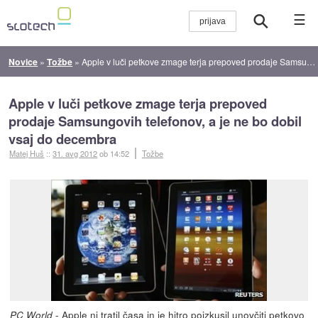
☰
Novice
»
Tožbe
»
Apple v luči petkove zmage terja prepoved prodaje Samsungovih telefonov, a je ne bo dobil vsaj do decembra
Apple v luči petkove zmage terja prepoved
prodaje Samsungovih telefonov, a je ne bo dobil
vsaj do decembra
Matej Huš
::
31. avg 2012
ob 14:52
Tožbe
- Apple ni tratil časa in je hitro poizkusil unovčiti
petkovo
PC World