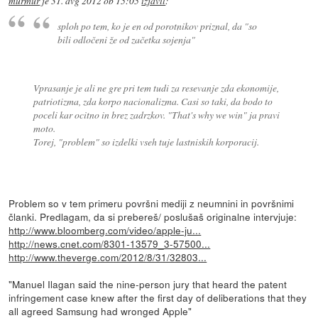
murmur
je
31. avg 2012 ob 15:05
izjavil
:
sploh po tem, ko je en od porotnikov priznal, da "so
bili odločeni že od začetka sojenja"
Vprasanje je ali ne gre pri tem tudi za resevanje zda ekonomije,
patriotizma, zda korpo nacionalizma. Casi so taki, da bodo to
poceli kar ocitno in brez zadrzkov. "That's why we win" ja pravi
moto.
Torej, "problem" so izdelki vseh tuje lastniskih korporacij.
Problem so v tem primeru površni mediji z neumnini in površnimi
članki. Predlagam, da si prebereš/ poslušaš originalne intervjuje:
http://www.bloomberg.com/video/apple-ju...
http://news.cnet.com/8301-13579_3-57500...
http://www.theverge.com/2012/8/31/32803...
"Manuel Ilagan said the nine-person jury that heard the patent
infringement case knew after the first day of deliberations that they
all agreed Samsung had wronged Apple"