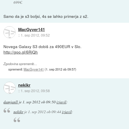
699€.
Samo da je s3 boljsi, 4s se lahko primerja z s2.
MacGyver141
::
1. sep 2012, 09:52
Novega Galaxy S3 dobiš za 490EUR v Slo.
http://goo.gl/6RjQh
Zgodovina sprememb…
spremenil:
MacGyver141
(
1. sep 2012 ob 09:57
)
nekikr
::
1. sep 2012, 09:58
damjanll
je
1. sep 2012 ob 09:50
izjavil
:
nekikr
je
1. sep 2012 ob 09:44
izjavil
: