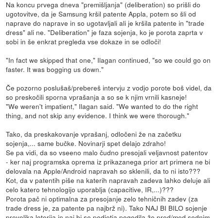
Na koncu prvega dneva "premišljanja" (deliberation) so prišli do
ugotovitve, da je Samsung kršil patente Appla, potem so šli od
naprave do naprave in so ugotavljali ali je kršila patente in "trade
dress" ali ne. "Deliberation" je faza sojenja, ko je porota zaprta v
sobi in še enkrat pregleda vse dokaze in se odloči!
"In fact we skipped that one," Ilagan continued, "so we could go on
faster. It was bogging us down."
Če pozorno poslušaš/prebereš intervju z vodjo porote boš videl, da
so preskočili sporna vprašanja a so se k njim vrnili kasneje!
"We weren't impatient," Ilagan said. "We wanted to do the right
thing, and not skip any evidence. I think we were thorough."
Tako, da preskakovanje vprašanj, odločeni že na začetku
sojenja,... same bučke. Novinarji spet delajo zdraho!
Se pa vidi, da so vseeno malo čudno presojali veljavnost patentov
- ker naj programska oprema iz prikazanega prior art primera ne bi
delovala na Apple/Android napravah so sklenili, da to ni isto???
Kot, da v patentih piše na katerih napravah zadeva lahko deluje ali
celo katero tehnologijo uporablja (capacitive, IR,...)???
Porota pač ni optimalna za presojanje zelo tehničnih zadev (za
trade dress je, za patente pa najbrž ni). Tako NAJ BI BILO sojenje
prevelika loterija in naj bi se podjetja pogodila že pred/med sodnim