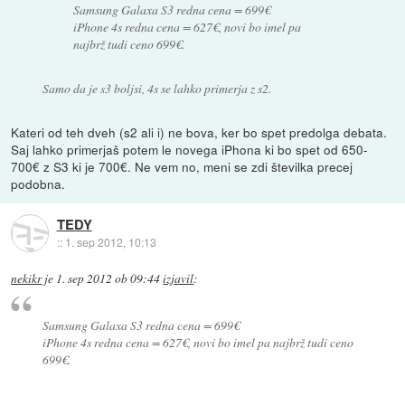
Samsung Galaxa S3 redna cena = 699€
iPhone 4s redna cena = 627€, novi bo imel pa
najbrž tudi ceno 699€.
Samo da je s3 boljsi, 4s se lahko primerja z s2.
Kateri od teh dveh (s2 ali i) ne bova, ker bo spet predolga debata.
Saj lahko primerjaš potem le novega iPhona ki bo spet od 650-
700€ z S3 ki je 700€. Ne vem no, meni se zdi številka precej
podobna.
TEDY
::
1. sep 2012, 10:13
nekikr
je
1. sep 2012 ob 09:44
izjavil
:
Samsung Galaxa S3 redna cena = 699€
iPhone 4s redna cena = 627€, novi bo imel pa najbrž tudi ceno
699€.