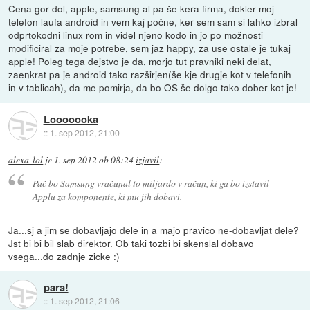
Cena gor dol, apple, samsung al pa še kera firma, dokler moj
telefon laufa android in vem kaj počne, ker sem sam si lahko izbral
odprtokodni linux rom in videl njeno kodo in jo po možnosti
modificiral za moje potrebe, sem jaz happy, za use ostale je tukaj
apple! Poleg tega dejstvo je da, morjo tut pravniki neki delat,
zaenkrat pa je android tako razširjen(še kje drugje kot v telefonih
in v tablicah), da me pomirja, da bo OS še dolgo tako dober kot je!
Looooooka
::
1. sep 2012, 21:00
alexa-lol
je
1. sep 2012 ob 08:24
izjavil
:
Pač bo Samsung vračunal to miljardo v račun, ki ga bo izstavil
Applu za komponente, ki mu jih dobavi.
Ja...sj a jim se dobavljajo dele in a majo pravico ne-dobavljat dele?
Jst bi bi bil slab direktor. Ob taki tozbi bi skenslal dobavo
vsega...do zadnje zicke :)
para!
::
1. sep 2012, 21:06