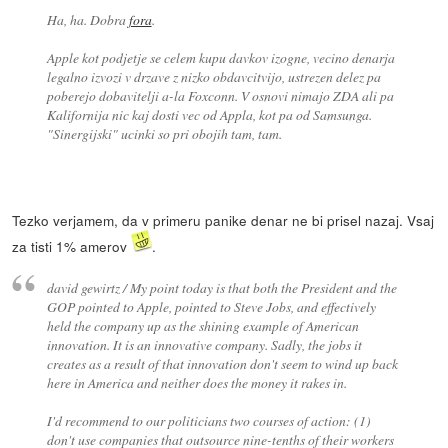
Ha, ha. Dobra
fora
.
Apple kot podjetje se celem kupu davkov izogne, vecino denarja
legalno izvozi v drzave z nizko obdavcitvijo, ustrezen delez pa
poberejo dobavitelji a-la Foxconn. V osnovi nimajo ZDA ali pa
Kalifornija nic kaj dosti vec od Appla, kot pa od Samsunga.
"Sinergijski" ucinki so pri obojih tam, tam.
Tezko verjamem, da v primeru panike denar ne bi prisel nazaj. Vsaj
za tisti 1% amerov
.
david gewirtz / My point today is that both the President and the
GOP pointed to Apple, pointed to Steve Jobs, and effectively
held the company up as the shining example of American
innovation. It is an innovative company. Sadly, the jobs it
creates as a result of that innovation don't seem to wind up back
here in America and neither does the money it rakes in.
I'd recommend to our politicians two courses of action: (1)
don't use companies that outsource nine-tenths of their workers