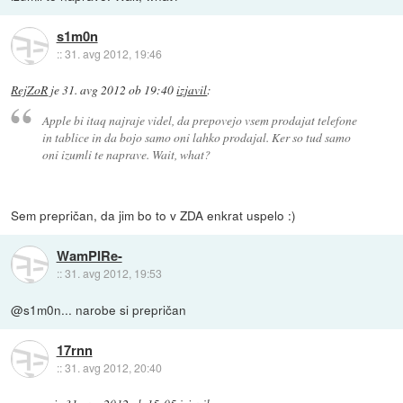
s1m0n
::
31. avg 2012, 19:46
RejZoR
je
31. avg 2012 ob 19:40
izjavil
:
Apple bi itaq najraje videl, da prepovejo vsem prodajat telefone
in tablice in da bojo samo oni lahko prodajal. Ker so tud samo
oni izumli te naprave. Wait, what?
Sem prepričan, da jim bo to v ZDA enkrat uspelo :)
WamPIRe-
::
31. avg 2012, 19:53
@s1m0n... narobe si prepričan
17rnn
::
31. avg 2012, 20:40