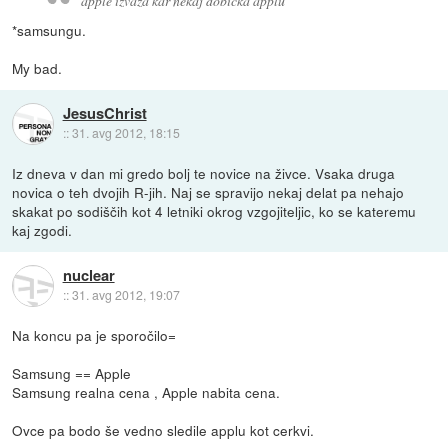
apple izvaza kar nekaj dobicka applu
*samsungu.
My bad.
JesusChrist
::
31. avg 2012, 18:15
Iz dneva v dan mi gredo bolj te novice na živce. Vsaka druga
novica o teh dvojih R-jih. Naj se spravijo nekaj delat pa nehajo
skakat po sodiščih kot 4 letniki okrog vzgojiteljic, ko se kateremu
kaj zgodi.
nuclear
::
31. avg 2012, 19:07
Na koncu pa je sporočilo=
Samsung == Apple
Samsung realna cena , Apple nabita cena.
Ovce pa bodo še vedno sledile applu kot cerkvi.