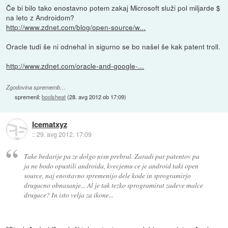
Če bi bilo tako enostavno potem zakaj Microsoft služi pol miljarde $
na leto z Androidom?
http://www.zdnet.com/blog/open-source/w...
Oracle tudi še ni odnehal in sigurno se bo našel še kak patent troll.
http://www.zdnet.com/oracle-and-google-...
Zgodovina sprememb…
spremenil:
boolsheat
(
28. avg 2012 ob 17:09
)
Icematxyz
::
29. avg 2012, 17:09
Take bedarije pa ze dolgo nisn prebral. Zaradi par patentov pa
ja ne bodo opustili androida, kvecjemu ce je android taki open
source, naj enostavno spremenijo dele kode in sprogramirjo
drugacno obnasanje... Al je tak tezko sprogramirat zadeve malce
drugace? In isto velja za ikone...