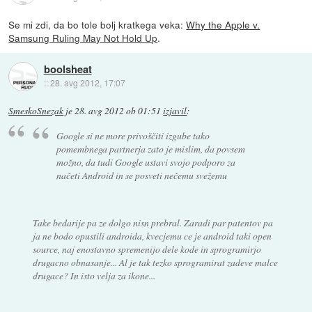
Se mi zdi, da bo tole bolj kratkega veka:
Why the Apple v.
Samsung Ruling May Not Hold Up
.
boolsheat
::
28. avg 2012, 17:07
SmeskoSnezak
je
28. avg 2012 ob 01:51
izjavil
:
Google si ne more privoščiti izgube tako
pomembnega partnerja zato je mislim, da povsem
možno, da tudi Google ustavi svojo podporo za
načeti Android in se posveti nečemu svežemu
Take bedarije pa ze dolgo nisn prebral. Zaradi par patentov pa
ja ne bodo opustili androida, kvecjemu ce je android taki open
source, naj enostavno spremenijo dele kode in sprogramirjo
drugacno obnasanje... Al je tak tezko sprogramirat zadeve malce
drugace? In isto velja za ikone...