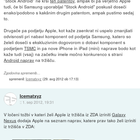
"Stock Android" ne krši
teh patentov
, ampak bi pa verjetno Apple
tudi, če bi Samsung uporabljal "Stock Android" poskusil doseči
enako/podobno s kakšnim drugim patentom, ampak pustimo sedaj
to.
Drugače pa podjetju Apple, kot kaže zaenkrat ni uspelo zmanjšati
odvisnosti pri nabavi komponent od podjetja Samsung, katero so
želeli doseči s ekskluzivnim dogovorom o dobavi komponent s
podjetjem
TSMC
in pa nove iPhone in iPad (mini) naprave bodo kot
kaže tudi (vsaj) na začetku imele močno konkurenco s strani
Android naprav
na tržišču.
Zgodovina sprememb…
spremenil:
Icematxyz
(
29. avg 2012 ob 17:13
)
Icematxyz
::
1. sep 2012, 19:31
V ločeni tožbi v kateri želi Apple iz tržišča iz ZDA izriniti
Galaxy
Nexus
dodaja Apple na seznam naprav, katere prav tako želi izriniti
iz tržišča v ZDA: