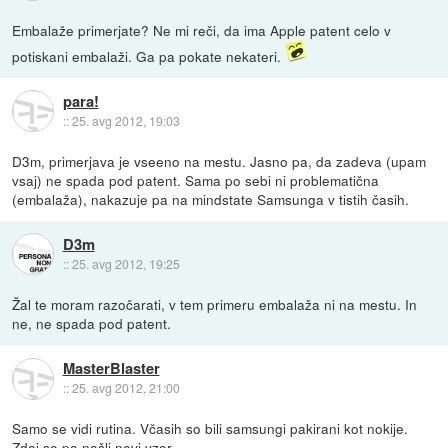
Embalaže primerjate? Ne mi reči, da ima Apple patent celo v
potiskani embalaži. Ga pa pokate nekateri.
para!
::
25. avg 2012, 19:03
D3m, primerjava je vseeno na mestu. Jasno pa, da zadeva (upam
vsaj) ne spada pod patent. Sama po sebi ni problematična
(embalaža), nakazuje pa na mindstate Samsunga v tistih časih.
D3m
::
25. avg 2012, 19:25
Žal te moram razočarati, v tem primeru embalaža ni na mestu. In
ne, ne spada pod patent.
MasterBlaster
::
25. avg 2012, 21:00
Samo se vidi rutina. Včasih so bili samsungi pakirani kot nokije.
Zdaj so pa našli novi vzor.