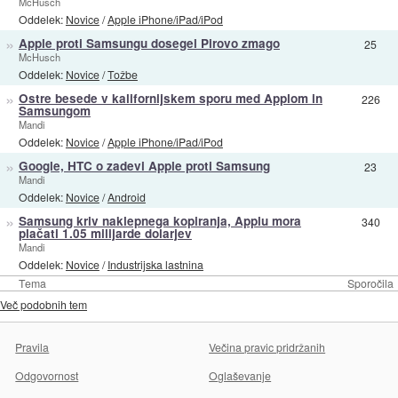
McHusch
Oddelek:
Novice
/
Apple iPhone/iPad/iPod
»
Apple proti Samsungu dosegel Pirovo zmago
25
McHusch
Oddelek:
Novice
/
Tožbe
»
Ostre besede v kalifornijskem sporu med Applom in
226
Samsungom
Mandi
Oddelek:
Novice
/
Apple iPhone/iPad/iPod
»
Google, HTC o zadevi Apple proti Samsung
23
Mandi
Oddelek:
Novice
/
Android
»
Samsung kriv naklepnega kopiranja, Applu mora
340
plačati 1.05 milijarde dolarjev
Mandi
Oddelek:
Novice
/
Industrijska lastnina
Tema
Sporočila
Več podobnih tem
Pravila
Večina pravic pridržanih
Odgovornost
Oglaševanje