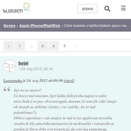
☰
Novice
»
Apple iPhone/iPad/iPod
»
Ostre besede v kalifornijskem sporu med Applom in Samsungom
...
5
»
«
1
3
4
bojsi
::
24. avg 2012, 09:16
Looooooka
je
24. avg 2012 ob 09:09
izjavil
:
Sej res ne mores?
Ce hoces met stacuno, kjer lahko folk proba naprave rabis
mizo.Sedezi so pac obvezni(apple stacune, ki sem jih videl imajo
ob stenah se steklene vitrine z vec izdelki...bo to tud
patentirano?).
Oblect zaposlene v iste majice to tud ni na applovem travniku
zrastlo.Je bla ameriska mornarica in mcdonalds v tem poslu se
preden je Steve Jobs svet preprical, da celo kaj pametnega