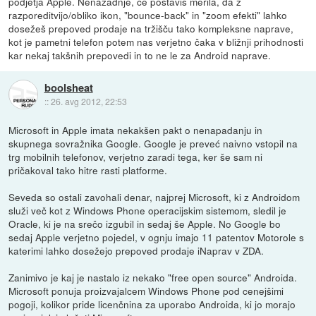
podjetja Apple. Nenazadnje, če postaviš merila, da z
razporeditvijo/obliko ikon, "bounce-back" in "zoom efekti" lahko
dosežeš prepoved prodaje na tržišču tako kompleksne naprave,
kot je pametni telefon potem nas verjetno čaka v bližnji prihodnosti
kar nekaj takšnih prepovedi in to ne le za Android naprave.
boolsheat
::
26. avg 2012, 22:53
Microsoft in Apple imata nekakšen pakt o nenapadanju in
skupnega sovražnika Google. Google je preveć naivno vstopil na
trg mobilnih telefonov, verjetno zaradi tega, ker še sam ni
pričakoval tako hitre rasti platforme.
Seveda so ostali zavohali denar, najprej Microsoft, ki z Androidom
služi več kot z Windows Phone operacijskim sistemom, sledil je
Oracle, ki je na srečo izgubil in sedaj še Apple. No Google bo
sedaj Apple verjetno pojedel, v ognju imajo 11 patentov Motorole s
katerimi lahko dosežejo prepoved prodaje iNaprav v ZDA.
Zanimivo je kaj je nastalo iz nekako "free open source" Androida.
Microsoft ponuja proizvajalcem Windows Phone pod cenejšimi
pogoji, kolikor pride licenčnina za uporabo Androida, ki jo morajo