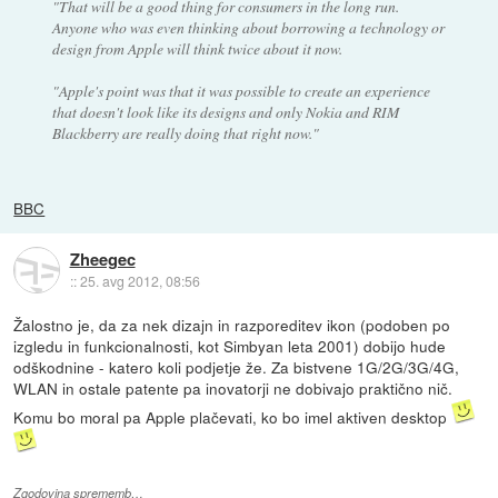
"That will be a good thing for consumers in the long run.
Anyone who was even thinking about borrowing a technology or
design from Apple will think twice about it now.
"Apple's point was that it was possible to create an experience
that doesn't look like its designs and only Nokia and RIM
Blackberry are really doing that right now."
BBC
Zheegec
::
25. avg 2012, 08:56
Žalostno je, da za nek dizajn in razporeditev ikon (podoben po
izgledu in funkcionalnosti, kot Simbyan leta 2001) dobijo hude
odškodnine - katero koli podjetje že. Za bistvene 1G/2G/3G/4G,
WLAN in ostale patente pa inovatorji ne dobivajo praktično nič.
Komu bo moral pa Apple plačevati, ko bo imel aktiven desktop
Zgodovina sprememb…