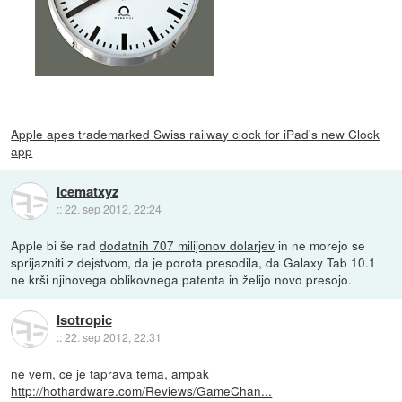
Apple apes trademarked Swiss railway clock for iPad's new Clock
app
Icematxyz
::
22. sep 2012, 22:24
Apple bi še rad
dodatnih 707 milijonov dolarjev
in ne morejo se
sprijazniti z dejstvom, da je porota presodila, da Galaxy Tab 10.1
ne krši njihovega oblikovnega patenta in želijo novo presojo.
Isotropic
::
22. sep 2012, 22:31
ne vem, ce je taprava tema, ampak
http://hothardware.com/Reviews/GameChan...