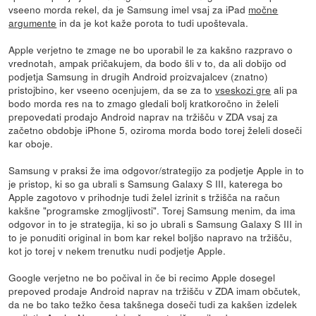
vseeno morda rekel, da je Samsung imel vsaj za iPad
močne
argumente
in da je kot kaže porota to tudi upoštevala.
Apple verjetno te zmage ne bo uporabil le za kakšno razpravo o
vrednotah, ampak pričakujem, da bodo šli v to, da ali dobijo od
podjetja Samsung in drugih Android proizvajalcev (znatno)
pristojbino, ker vseeno ocenjujem, da se za to
vseskozi gre
ali pa
bodo morda res na to zmago gledali bolj kratkoročno in želeli
prepovedati prodajo Android naprav na tržišču v ZDA vsaj za
začetno obdobje iPhone 5, oziroma morda bodo torej želeli doseči
kar oboje.
Samsung v praksi že ima odgovor/strategijo za podjetje Apple in to
je pristop, ki so ga ubrali s Samsung Galaxy S III, katerega bo
Apple zagotovo v prihodnje tudi želel izrinit s tržišča na račun
kakšne "programske zmogljivosti". Torej Samsung menim, da ima
odgovor in to je strategija, ki so jo ubrali s Samsung Galaxy S III in
to je ponuditi original in bom kar rekel boljšo napravo na tržišču,
kot jo torej v nekem trenutku nudi podjetje Apple.
Google verjetno ne bo počival in če bi recimo Apple dosegel
prepoved prodaje Android naprav na tržišču v ZDA imam občutek,
da ne bo tako težko česa takšnega doseči tudi za kakšen izdelek