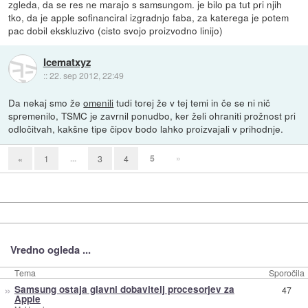
zgleda, da se res ne marajo s samsungom. je bilo pa tut pri njih
tko, da je apple sofinanciral izgradnjo faba, za katerega je potem
pac dobil ekskluzivo (cisto svojo proizvodno linijo)
Icematxyz
::
22. sep 2012, 22:49
Da nekaj smo že
omenili
tudi torej že v tej temi in če se ni nič
spremenilo, TSMC je zavrnil ponudbo, ker želi ohraniti prožnost pri
odločitvah, kakšne tipe čipov bodo lahko proizvajali v prihodnje.
...
5
»
«
1
3
4
Vredno ogleda ...
Tema
Sporočila
»
Samsung ostaja glavni dobavitelj procesorjev za
47
Apple