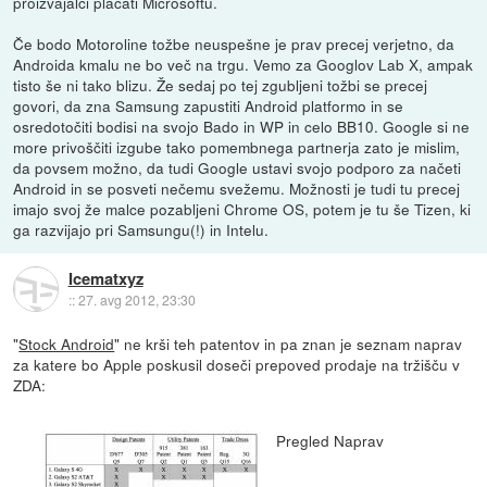
proizvajalci plačati Microsoftu.
Če bodo Motoroline tožbe neuspešne je prav precej verjetno, da
Androida kmalu ne bo več na trgu. Vemo za Googlov Lab X, ampak
tisto še ni tako blizu. Že sedaj po tej zgubljeni tožbi se precej
govori, da zna Samsung zapustiti Android platformo in se
osredotočiti bodisi na svojo Bado in WP in celo BB10. Google si ne
more privoščiti izgube tako pomembnega partnerja zato je mislim,
da povsem možno, da tudi Google ustavi svojo podporo za načeti
Android in se posveti nečemu svežemu. Možnosti je tudi tu precej
imajo svoj že malce pozabljeni Chrome OS, potem je tu še Tizen, ki
ga razvijajo pri Samsungu(!) in Intelu.
Icematxyz
::
27. avg 2012, 23:30
"
Stock Android
" ne krši teh patentov in pa znan je seznam naprav
za katere bo Apple poskusil doseči prepoved prodaje na tržišču v
ZDA:
Pregled Naprav