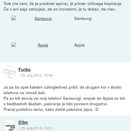
Tole (ne vem, če je predmet spora), je primer očitnega kopiranja.
Če v eni sapi zatrjujejo, da so inovativni, je tu dokaz, da niso:
Samsung
Apple
Furbo
::
25. avg 2012, 18:48
Ja pa bo spet kakšen ozkoglednež pribil, da drugam kot v škatlo
telefona ne moreš dati.
Pa so bili skoraj vsi moji telefoni Samsungi, ampak do Appla so bili
v bedibednih škatlah, pakiranje je bilo povsem drugačno.
Precej podobno temu, kako dobiš pakirana jajca. :D
D3m
::
25. avg 2012, 19:01