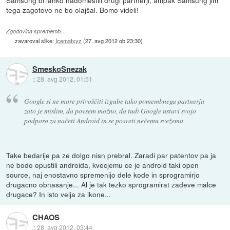
Samsung bi lahko nadomestili drugi partnerji, ampak Samsung jim
tega zagotovo ne bo olajšal. Bomo videli!
Zgodovina sprememb…
zavaroval slike:
Icematxyz
(
27. avg 2012 ob 23:30
)
SmeskoSnezak
::
28. avg 2012, 01:51
Google si ne more privoščiti izgube tako pomembnega partnerja
zato je mislim, da povsem možno, da tudi Google ustavi svojo
podporo za načeti Android in se posveti nečemu svežemu
Take bedarije pa ze dolgo nisn prebral. Zaradi par patentov pa ja
ne bodo opustili androida, kvecjemu ce je android taki open
source, naj enostavno spremenijo dele kode in sprogramirjo
drugacno obnasanje... Al je tak tezko sprogramirat zadeve malce
drugace? In isto velja za ikone...
CHAOS
::
28. avg 2012, 03:44