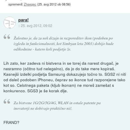
spremenil:
Zheegec
(
25. avg 2012 ob 08:56
)
para!
::
25. avg 2012, 09:02
Žalostno je, da za nek dizajn in razporeditev ikon (podoben po
izgledu in funkcionalnosti, kot Simbyan leta 2001) dobijo hude
odškodnine - katero koli podjetje že.
Lih zato, ker zadeva ni bistvena in se torej da narest drugač, je
nesramno (očitno tud nelegalno), da jo do take mere kopiraš.
Kasnejši izdelki podjetja Samsung dokazujejo točno to. SGS2 ni niti
od daleč podoben iPhoneu, čeprav so ikonce tud razporejene tako
kot so. Celotnega paketa (kljub ikonam) ne moreš zamešat s
konkurenco. SGS3 je še korak dlje.
Za bistvene 1G/2G/3G/4G, WLAN in ostale patente pa
inovatorji ne dobivajo praktično nič.
FRAND?