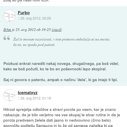
Furbo
::
26. avg 2012, 00:26
D3m
je
25. avg 2012 ob 19:25
izjavil
:
Žal te moram razočarati, v tem primeru embalaža ni na mestu.
In ne, ne spada pod patent.
Poizkusi enkrat narediti nekaj novega, drugačnega, pa boš videl,
kako se boš počutil, ko te bo en poševnooki lepo skopiral.
Saj ni govora o patentu, ampak o načinu 'dela', ki ga imajo ti tipi.
Icematxyz
::
26. avg 2012, 01:18
Hitrost sprejetja odločitve s strani porote po vsem, kar je znano
nakazuje, da je bilo verjetno res vse skupaj le stvar rutine in da je
porota predvsem želela dati jasno in nedvoumno (črno belo)
sporočilo podjetju Samsung in to že od samega začetka bi pa