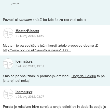
pocne.
Pozabil si
, bo kdo še za res vzel tole :)
sarcasm on/off
MasterBlaster
::
24. avg 2012, 13:59
Medtem je pa sodišče v južni koreji izdalo prepoved obema :D
http://www.bbc.co.uk/news/business-1936...
Icematxyz
::
24. avg 2012, 19:01
Smo se pa vsaj znašli v promocijskem videu
Rogerja Fidlerja
to pa
je torej tudi nekaj.
Icematxyz
::
25. avg 2012, 03:07
Porota je relativno hitro sprejela
svojo odločitev
in dodelila podjetju