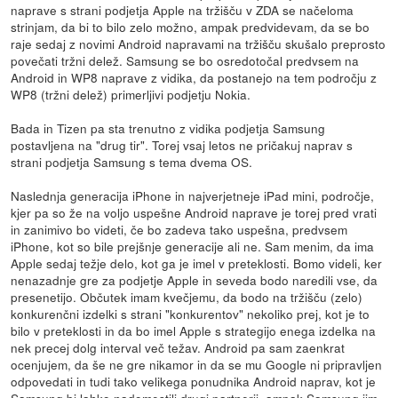
naprave s strani podjetja Apple na tržišču v ZDA se načeloma
strinjam, da bi to bilo zelo možno, ampak predvidevam, da se bo
raje sedaj z novimi Android napravami na tržišču skušalo preprosto
povečati tržni delež. Samsung se bo osredotočal predvsem na
Android in WP8 naprave z vidika, da postanejo na tem področju z
WP8 (tržni delež) primerljivi podjetju Nokia.
Bada in Tizen pa sta trenutno z vidika podjetja Samsung
postavljena na "drug tir". Torej vsaj letos ne pričakuj naprav s
strani podjetja Samsung s tema dvema OS.
Naslednja generacija iPhone in najverjetneje iPad mini, področje,
kjer pa so že na voljo uspešne Android naprave je torej pred vrati
in zanimivo bo videti, če bo zadeva tako uspešna, predvsem
iPhone, kot so bile prejšnje generacije ali ne. Sam menim, da ima
Apple sedaj težje delo, kot ga je imel v preteklosti. Bomo videli, ker
nenazadnje gre za podjetje Apple in seveda bodo naredili vse, da
presenetijo. Občutek imam kvečjemu, da bodo na tržišču (zelo)
konkurenčni izdelki s strani "konkurentov" nekoliko prej, kot je to
bilo v preteklosti in da bo imel Apple s strategijo enega izdelka na
nek precej dolg interval več težav. Android pa sam zaenkrat
ocenjujem, da še ne gre nikamor in da se mu Google ni pripravljen
odpovedati in tudi tako velikega ponudnika Android naprav, kot je