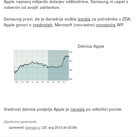
Apple najmanj milijardo dolarjev odškodnine, Samsung ni uspel z
nobenim od svojih zahtevkov.
Samsung pravi, da je današnja sodba
izguba
za potrošnike v ZDA,
Apple govori o
vrednotah
, Microsoft (neuradno)
promovira
WP.
Delnica Apple
Vrednost delnice podjetja Apple je
narasla
po odločitvi porote.
Zgodovina sprememb…
spremenil:
Icematxyz
(
25. avg 2012 ob 03:09
)