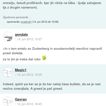
omrežju, četudi profiliranih, kjer jih nihče ne klika - ljudje zahajamo
tja z drugim namenom).
Zgodovina sprememb…
spremenilo:
enadvatri
(
14. jun 2012 ob 15:06
)
gendale
::
14. jun 2012, 15:37
>In v tem smislu so Zuckerberg in soustanovitelji resnično napravili
posel stoletja.
za to jim je treba dat roko
Magic1
::
14. jun 2012, 15:39
Indeed, sploh pa ker se je že kar nekaj časa šušlalo, da se je rast
močno zmanjšala. A greed je pač greed.
Gavran
::
14. jun 2012, 18:45