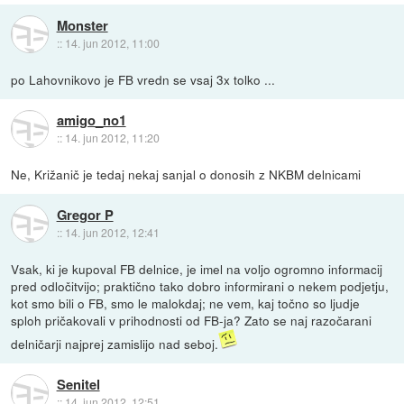
Monster
::
14. jun 2012, 11:00
po Lahovnikovo je FB vredn se vsaj 3x tolko ...
amigo_no1
::
14. jun 2012, 11:20
Ne, Križanič je tedaj nekaj sanjal o donosih z NKBM delnicami
Gregor P
::
14. jun 2012, 12:41
Vsak, ki je kupoval FB delnice, je imel na voljo ogromno informacij
pred odločitvijo; praktično tako dobro informirani o nekem podjetju,
kot smo bili o FB, smo le malokdaj; ne vem, kaj točno so ljudje
sploh pričakovali v prihodnosti od FB-ja? Zato se naj razočarani
delničarji najprej zamislijo nad seboj.
Senitel
::
14. jun 2012, 12:51