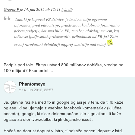
Gregor P
je
14. jun 2012 ob 12:41
izjavil
:
Vsak, ki je kupoval FB delnice, je imel na voljo ogromno
informacij pred odločitvijo; praktično tako dobro informirani o
nekem podjetju, kot smo bili o FB, smo le malokdaj; ne vem, kaj
točno so ljudje sploh pričakovali v prihodnosti od FB-ja? Zato
se naj razočarani delničarji najprej zamislijo nad seboj.
Podpis pod tole. Firma ustvari 800 milijonov dobička, vredna pa...
100 milijard? Ekonomisti...
Phantomeye
::
14. jun 2012, 23:57
Ja, glavna razlika med fb in google oglasi je v tem, da ti fb kaže
oglase, ki se ujemajo z vsebino facebook komentarjev (ključne
besede), google, ki sicer deloma počne isto z gmailom, ti kaže
oglase za storitve/izdelke, ki jih dejansko iščeš.
Hočeš na dopust dopust v Istro, ti pokaže poceni dopust v istri.