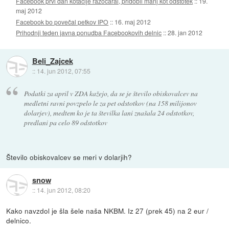
Facebook prvi dan kotacije razočaral, pridobil manj kot odstotek
::
19.
maj 2012
Facebook bo povečal petkov IPO
::
16. maj 2012
Prihodnji teden javna ponudba Facebookovih delnic
::
28. jan 2012
Beli_Zajcek
::
14. jun 2012, 07:55
Podatki za april v ZDA kažejo, da se je število obiskovalcev na
medletni ravni povzpelo le za pet odstotkov (na 158 milijonov
dolarjev), medtem ko je ta številka lani znašala 24 odstotkov,
predlani pa celo 89 odstotkov
Število obiskovalcev se meri v dolarjih?
snow
::
14. jun 2012, 08:20
Kako navzdol je šla šele naša NKBM. Iz 27 (prek 45) na 2 eur /
delnico.