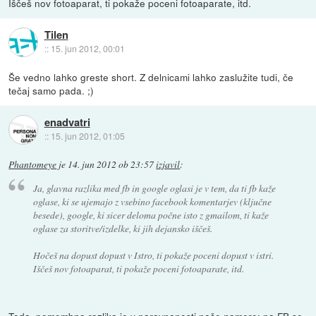
Iščeš nov fotoaparat, ti pokaže poceni fotoaparate, itd.
Tilen
::
15. jun 2012, 00:01
Še vedno lahko greste short. Z delnicami lahko zaslužite tudi, če
tečaj samo pada. ;)
enadvatri
::
15. jun 2012, 01:05
Phantomeye
je
14. jun 2012 ob 23:57
izjavil
:
Ja, glavna razlika med fb in google oglasi je v tem, da ti fb kaže
oglase, ki se ujemajo z vsebino facebook komentarjev (ključne
besede), google, ki sicer deloma počne isto z gmailom, ti kaže
oglase za storitve/izdelke, ki jih dejansko iščeš.
Hočeš na dopust dopust v Istro, ti pokaže poceni dopust v istri.
Iščeš nov fotoaparat, ti pokaže poceni fotoaparate, itd.
Toda, pomembna razlika je v naravnanosti naše namere; na FB se