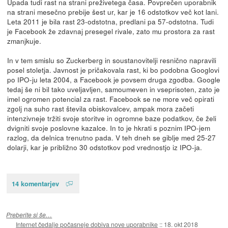
Upada tudi rast na strani preživetega časa. Povprečen uporabnik
na strani mesečno prebije šest ur, kar je 16 odstotkov več kot lani.
Leta 2011 je bila rast 23-odstotna, predlani pa 57-odstotna. Tudi
je Facebook že zdavnaj presegel rivale, zato mu prostora za rast
zmanjkuje.
In v tem smislu so Zuckerberg in soustanovitelji resnično napravili
posel stoletja. Javnost je pričakovala rast, ki bo podobna Googlovi
po IPO-ju leta 2004, a Facebook je povsem druga zgodba. Google
tedaj še ni bil tako uveljavljen, samoumeven in vseprisoten, zato je
imel ogromen potencial za rast. Facebook se ne more več opirati
zgolj na suho rast števila obiskovalcev, ampak mora začeti
intenzivneje tržiti svoje storitve in ogromne baze podatkov, če želi
dvigniti svoje poslovne kazalce. In to je hkrati s poznim IPO-jem
razlog, da delnica trenutno pada. V teh dneh se giblje med 25-27
dolarji, kar je približno 30 odstotkov pod vrednostjo iz IPO-ja.
14 komentarjev
Preberite si še…
Internet čedalje počasneje dobiva nove uporabnike
::
18. okt 2018