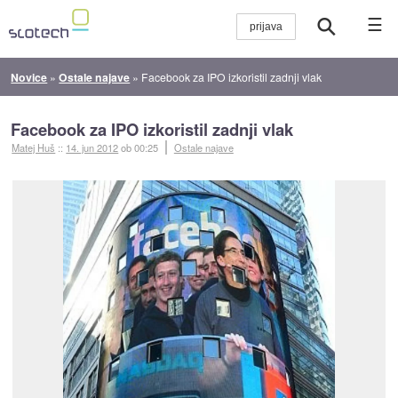
☰
Novice
»
Ostale najave
»
Facebook za IPO izkoristil zadnji vlak
Facebook za IPO izkoristil zadnji vlak
Matej Huš
::
14. jun 2012
ob 00:25
Ostale najave