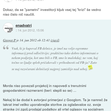
Dokaz, da se "pametni" investitorji kljub vsej tej "krizi" še vedno
niso čisto nič naučili.
enadvatri
::
14. jun 2012, 15:06
Gregor P
je
14. jun 2012 ob 12:41
izjavil
:
Vsak, ki je kupoval FB delnice, je imel na voljo ogromno
informacij pred odločitvijo; praktično tako dobro informirani o
nekem podjetju, kot smo bili o FB, smo le malokdaj; ne vem, kaj
točno so ljudje sploh pričakovali v prihodnosti od FB-ja? Zato
se naj razočarani delničarji najprej zamislijo nad seboj.
Morda niso povezali projekcij in napovedi s trenutnimi
gospodarskimi razmerami (beri: slepili so se) ...
Nekaj bi še dodal k avtorjevi primerjavi z Googlom. Ta je namreč že
takrat imel veliko uporabnejše storitve za oglaševalce oz. svoje
stranke (ni zgolj prodajal podatkov ali vrtel oglasov na socialnem