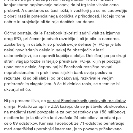
konjunkturno napihovanje balonov, da bi trg tako visoko ceno
prebavil. A dandanes so časi težki, investitorji pa se ne zadovoljijo
z obeti rasti in potencialnega dobička v prihodnosti. Hočejo trdne
načrte in projekcije ali še raje dobiček kar danes.
Očitno postaja, da je Facebook izkoristil zadnji vlak za izjemno
drag IPO, pri čemer je odveč razmišljati, ali je bilo to namerno.
Zuckerberg in ostali, ki so prodali svoje delnice (v IPO-ju je bilo
nekaj novoizdanih delnic in nekaj že obstoječih v lasti
ustanoviteljev), so napravili kupčijo stoletja. Delničarji pa po drugi
strani
vlagajo tožbe in terjajo preiskave IPO-ja
, ki jih je podžgal
upad cene delnic, čeprav naj bi Facebook resnično ravnal
neprofesionalno in prek investicijskih bank svoje poslovne
rezultate, ki so bili slabši od pričakovanj, razkrival le večjim
preferenčnim vlagateljem. A če bi delnica rasla, se s tem ne bi
ukvarjal nihče.
Ni pa presenetljivo, da
se rast Facebookovih poslovnih rezultatov
umirja
. Podatki za april v ZDA kažejo, da se je število obiskovalcev
na medletni ravni povzpelo le za pet odstotkov (na 158 milijonov),
medtem ko je ta številka lani znašala 24 odstotkov, predlani pa
celo 89 odstotkov. Ker ima Facebook že 71-odstotno penetracijo
med ameriškimi uporabniki interneta, je to povsem pričakovano.