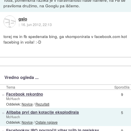
praviloma družimo, na Googlu pa iščemo.
gslo
::
16. jun 2012, 22:13
torej ms in fb spedenata bing, ga vkomponirata v facebook.com kot
facebing in voila! :-D
Vredno ogleda ...
Tema
Sporočila
»
Facebook rekordno
9
McHusch
Oddelek:
Novice
/
Rezultati
»
Alibaba prvi dan kotacije eksplodirala
5
McHusch
Oddelek:
Novice
/
Ostale najave
»
Facebookov IPO povzročil vihar tožb in preiskav
9