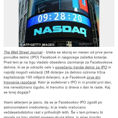
- Izteka se skoraj en mesec od prve javne
The Wall Street Journal
ponudbe delnic (IPO) Facebook in njegovega začetka kotacije.
Pred tem je na trgu vladalo obsedeno zanimanje za Facebookove
delnice, ki se je odrazilo celo v
povečanju tranše delnic za IPO
in
najvišji mogoči valutaciji (38 dolarjev za delnico oziroma tržna
kapitalizacija 100 milijard dolarjev), a je Facebook
prve dni
trgovanja razočaral
. Kdor je sodeloval v IPO in ni prodal prvi dan,
ima nerealizirano izgubo, ki trenutno iz dneva v dan le raste. Kaj
se torej dogaja?
Vsem akterjem je jasno, da se je Facebookov IPO zgodil po
astronomskem vrednotenju, ki je imelo vračunano
večdesetodstotno rast v prihodnjih letih. Še v tem primeru bi
morala na trgu vladati povsem druga klima, in sicer izrazito