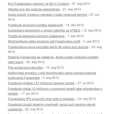
M je Facebookov odgovor na Siri in Cortano
::
27. avg 2015
Alibaba prvi dan kotacije eksplodirala
::
21. sep 2014
Apple pogojil Cookovo nagrado z rastjo vrednosti delnice
::
27. jun
2013
Facebook spremenil politiko zasebnosti
::
14. dec 2012
Zuckerberg spregovoril o zmotni odločitvi za HTML5
::
12. sep 2012
Facebook dokončal prevzem Instagrama
::
7. sep 2012
WolframAlpha lahko analizira vaš Facebookov profil
::
2. sep 2012
Facebookova javna ponudba delnic še vedno buri duhove
::
24. avg
2012
Padanje Facebooka se nadaljuje, Apple postal najdražje podjetje
vseh časov
::
20. avg 2012
Pok socialnega balončka
::
15. avg 2012
Kalifornijski proračun z več stomilijonsko luknjo posredi slabega
poslovanja Facebooka
::
5. avg 2012
Facebook pridelal 157 milijonov dolarjev izgube
::
27. jul 2012
Facebook plačal 10 milijonov v poravnavi zaradi rabe uporabnikov v
oglasih
::
17. jun 2012
Facebookov IPO povzročil vihar tožb in preiskav
::
23. maj 2012
Facebook izgubil desetino vrednosti, borza pod navalom skoraj
pokleknila
::
22. maj 2012