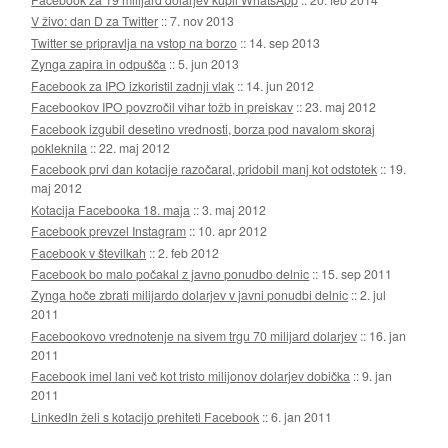
V živo: dan D za Twitter
::
7. nov 2013
Twitter se pripravlja na vstop na borzo
::
14. sep 2013
Zynga zapira in odpušča
::
5. jun 2013
Facebook za IPO izkoristil zadnji vlak
::
14. jun 2012
Facebookov IPO povzročil vihar tožb in preiskav
::
23. maj 2012
Facebook izgubil desetino vrednosti, borza pod navalom skoraj
pokleknila
::
22. maj 2012
Facebook prvi dan kotacije razočaral, pridobil manj kot odstotek
::
19.
maj 2012
Kotacija Facebooka 18. maja
::
3. maj 2012
Facebook prevzel Instagram
::
10. apr 2012
Facebook v številkah
::
2. feb 2012
Facebook bo malo počakal z javno ponudbo delnic
::
15. sep 2011
Zynga hoče zbrati milijardo dolarjev v javni ponudbi delnic
::
2. jul
2011
Facebookovo vrednotenje na sivem trgu 70 milijard dolarjev
::
16. jan
2011
Facebook imel lani več kot tristo milijonov dolarjev dobička
::
9. jan
2011
LinkedIn želi s kotacijo prehiteti Facebook
::
6. jan 2011