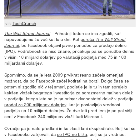
vir:
TechCrunch
- Prihodnji teden se ima zgoditi, kar
The Wall Street Journal
napovedujemo že več kot leto dni. Kot
poroča
The Wall Street
, bo Facebook objavil javno ponudbo za prodajo delnic
Journal
(IPO). Podrobnosti še niso znane, pričakuje pa se ponudba delnic
v višini 10 milijard dolarjev po valutaciji podjetja med 75 in 100
milijardami dolarjev.
Spomnimo, da se je leta 2009
prvikrat resno začela omenjati
možnost
, da bo Facebook začel kotirati na borzi. Dolgo časa se
potem ni zgodilo nič v tej smeri, podjetje je le tu in tam sprejelo
kakšen vložek bogatega investitorja za sorazmerno majhen delež
v podjetju. Istega leta se je na primer dvoodstotni delež v podjetju
prodal za 200 milijonov dolarjev
, kar je postavljajo vrednost
podjetja na 10 milijard dolarjev. Že dve leti pred tem je po pol višji
ceni v Facebook 240 milijonov vložil tudi Microsoft.
Ozračje pa je nato predlani in še zlasti lani eksplodiralo. Bolj kot so
v Facebooku zatrjevali, da
se IPO ne bliža
, bolj se je vrednost
podjetja na sivem trgu vzpenjala. Goldman Sachs je
lani v