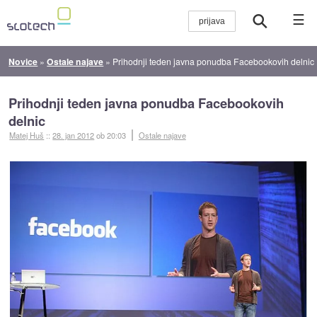
☰
Novice
»
Ostale najave
»
Prihodnji teden javna ponudba Facebookovih delnic
Prihodnji teden javna ponudba Facebookovih
delnic
Matej Huš
::
28. jan 2012
ob 20:03
Ostale najave