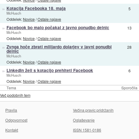
»
Kotacija Facebooka 18. maja
5
McHusch
Oddelek:
Novice
/
Ostale najave
»
Facebook bo malo počakal z javno ponudbo delnic
13
McHusch
Oddelek:
Novice
/
Ostale najave
»
Zynga hoče zbrati milijardo dolarjev v javni ponudbi
28
delnic
McHusch
Oddelek:
Novice
/
Ostale najave
»
LinkedIn želi s kotacijo prehiteti Facebook
6
McHusch
Oddelek:
Novice
/
Ostale najave
Tema
Sporočila
Več podobnih tem
Pravila
Večina pravic pridržanih
Odgovornost
Oglaševanje
Kontakt
ISSN 1581-0186