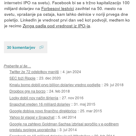
internetni IPO na svetu). Facebook bi se s tržno kapitalizacijo 100
milijard dolarjev na
Forbesovi lestvici
zavihtel na 50. mesto na
svetu, vprašanje pa ostaja, kam lahko delnice v noriji prvega dne
poletijo. LinkedIn je vrednost prvi dan več kot podvojil, medtem ko
je recimo
Zynga padla pod vrednost iz IPO-ja
.
30 komentarjev
Preberite si še…
Twitter že 72 odstotkov manjši
::
4. jan 2024
SEC toži Ripple
::
23. dec 2020
Kmalu bomo dobili prvo bilijon dolarjev vredno podjetje
::
29. jul 2018
Dropbox gre na borzo
::
24. feb 2018
Locky dobil nov način širjenja
::
27. nov 2016
Snapchat vreden 16 milijard dolarjev
::
31. maj 2015
Google dobiva novo finančno direktorico
::
25. mar 2015
Yahoo bi vlagal v Snapchat
::
5. okt 2014
Google na zahtevo Goldman Sachsa izbrisal spročilo v e-poštnem
predalu svojega uporabnika
::
3. jul 2014
Facebook za 19 milijard dolarjev kupil WhatsApp
::
20. feb 2014