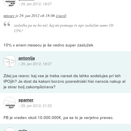
::
29. jan 2012, 18:07
mtosev
je
29. jan 2012 ob 18:06
izjavil
:
zaslužka pa ne bo nič. kaj mi pomaga če npr zaslužim samo 10-
15%?
10% v enem mesecu je še vedno super zaslužek
antonija
::
29. jan 2012, 18:07
Zdej pa resno: kaj vse je treba narest da lahko sodelujes pri teh
IPOjih? Je dost da kaksni borzno posredniski hisi narocis nakup al
je stvar bolj zakomplicirana?
spamer
::
29. jan 2012, 21:23
FB je vreden okoli 10.000.000€, pa se to je verjetno prevec.
gslo