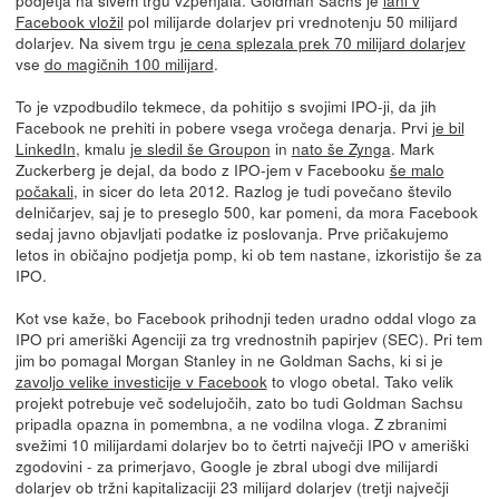
Facebook vložil
pol milijarde dolarjev pri vrednotenju 50 milijard
dolarjev. Na sivem trgu
je cena splezala prek 70 milijard dolarjev
vse
do magičnih 100 milijard
.
To je vzpodbudilo tekmece, da pohitijo s svojimi IPO-ji, da jih
Facebook ne prehiti in pobere vsega vročega denarja. Prvi
je bil
LinkedIn
, kmalu
je sledil še Groupon
in
nato še Zynga
. Mark
Zuckerberg je dejal, da bodo z IPO-jem v Facebooku
še malo
počakali
, in sicer do leta 2012. Razlog je tudi povečano število
delničarjev, saj je to preseglo 500, kar pomeni, da mora Facebook
sedaj javno objavljati podatke iz poslovanja. Prve pričakujemo
letos in običajno podjetja pomp, ki ob tem nastane, izkoristijo še za
IPO.
Kot vse kaže, bo Facebook prihodnji teden uradno oddal vlogo za
IPO pri ameriški Agenciji za trg vrednostnih papirjev (SEC). Pri tem
jim bo pomagal Morgan Stanley in ne Goldman Sachs, ki si je
zavoljo velike investicije v Facebook
to vlogo obetal. Tako velik
projekt potrebuje več sodelujočih, zato bo tudi Goldman Sachsu
pripadla opazna in pomembna, a ne vodilna vloga. Z zbranimi
svežimi 10 milijardami dolarjev bo to četrti največji IPO v ameriški
zgodovini - za primerjavo, Google je zbral ubogi dve milijardi
dolarjev ob tržni kapitalizaciji 23 milijard dolarjev (tretji največji