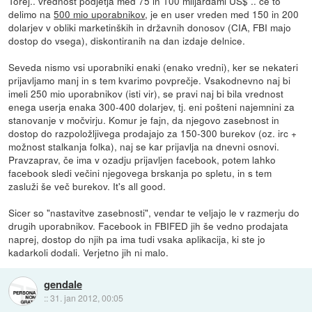
Torej.. vrednost podjetja med 75 in 100 miljardami US$ .. če to
delimo na
500 mio uporabnikov
, je en user vreden med 150 in 200
dolarjev v obliki marketinških in državnih donosov (CIA, FBI majo
dostop do vsega), diskontiranih na dan izdaje delnice.
Seveda nismo vsi uporabniki enaki (enako vredni), ker se nekateri
prijavljamo manj in s tem kvarimo povprečje. Vsakodnevno naj bi
imeli 250 mio uporabnikov (isti vir), se pravi naj bi bila vrednost
enega userja enaka 300-400 dolarjev, tj. eni pošteni najemnini za
stanovanje v močvirju. Komur je fajn, da njegovo zasebnost in
dostop do razpoložljivega prodajajo za 150-300 burekov (oz. irc +
možnost stalkanja folka), naj se kar prijavlja na dnevni osnovi.
Pravzaprav, če ima v ozadju prijavljen facebook, potem lahko
facebook sledi večini njegovega brskanja po spletu, in s tem
zasluži še več burekov. It's all good.
Sicer so "nastavitve zasebnosti", vendar te veljajo le v razmerju do
drugih uporabnikov. Facebook in FBIFED jih še vedno prodajata
naprej, dostop do njih pa ima tudi vsaka aplikacija, ki ste jo
kadarkoli dodali. Verjetno jih ni malo.
gendale
::
31. jan 2012, 00:05