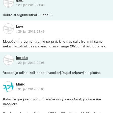
::
29. jan 2012, 21:30
dobro si argumentiral. kudos! :)
kow
::
29. jan 2012, 21:49
Mogoče ni argumentiral, je pa prvi, ki je napisal cifro in ni samo
nekaj filozofiral. Jaz ga vrednotim v rangu 20-30 milijard dolarjev.
judoka
::
29. jan 2012, 22:05
Vreden je toliko, kolikor so investitorji/kupci pripravljeni plačat.
Mandi
::
31. jan 2012, 00:03
Kako že gre pregovor ...
if you're not paying for it, you are the
?
product