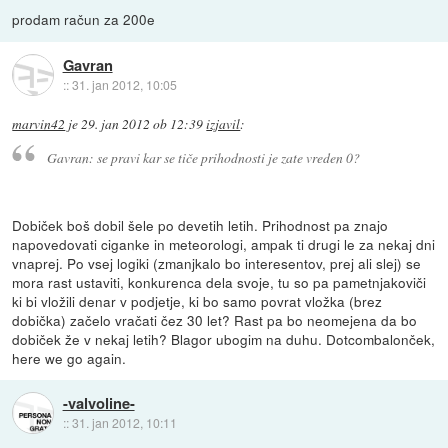
prodam račun za 200e
Gavran
::
31. jan 2012, 10:05
marvin42
je
29. jan 2012 ob 12:39
izjavil
:
Gavran: se pravi kar se tiče prihodnosti je zate vreden 0?
Dobiček boš dobil šele po devetih letih. Prihodnost pa znajo
napovedovati ciganke in meteorologi, ampak ti drugi le za nekaj dni
vnaprej. Po vsej logiki (zmanjkalo bo interesentov, prej ali slej) se
mora rast ustaviti, konkurenca dela svoje, tu so pa pametnjakoviči
ki bi vložili denar v podjetje, ki bo samo povrat vložka (brez
dobička) začelo vračati čez 30 let? Rast pa bo neomejena da bo
dobiček že v nekaj letih? Blagor ubogim na duhu. Dotcombalonček,
here we go again.
-valvoline-
::
31. jan 2012, 10:11