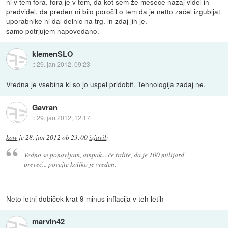
ni v tem fora. fora je v tem, da kot sem že mesece nazaj videl in
predvidel, da preden ni bilo poročil o tem da je netto začel izgubljat
uporabnike ni dal delnic na trg. in zdaj jih je.
samo potrjujem napovedano.
klemenSLO
::
29. jan 2012, 09:23
Vredna je vsebina ki so jo uspel pridobit. Tehnologija zadaj ne.
Gavran
::
29. jan 2012, 12:17
kow
je
28. jan 2012 ob 23:00
izjavil
:
Vedno se ponavljam, ampak... če trdite, da je 100 milijard
preveč... povejte koliko je vreden.
Neto letni dobiček krat 9 minus inflacija v teh letih
marvin42