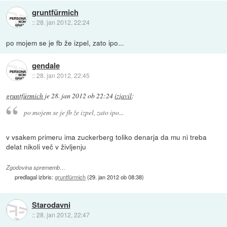
gruntfürmich
::
28. jan 2012, 22:24
po mojem se je fb že izpel, zato ipo...
gendale
::
28. jan 2012, 22:45
gruntfürmich
je
28. jan 2012 ob 22:24
izjavil
:
po mojem se je fb že izpel, zato ipo...
v vsakem primeru ima zuckerberg toliko denarja da mu ni treba
delat nikoli več v življenju
Zgodovina sprememb…
predlagal izbris:
gruntfürmich
(
29. jan 2012 ob 08:38
)
Starodavni
::
28. jan 2012, 22:47