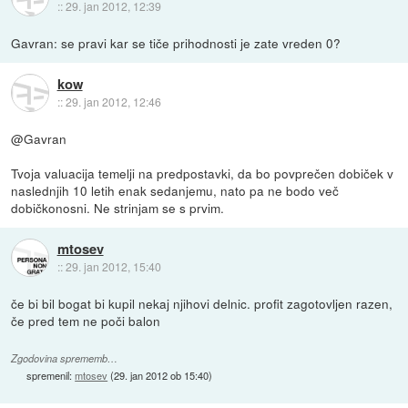
::
29. jan 2012, 12:39
Gavran: se pravi kar se tiče prihodnosti je zate vreden 0?
kow
::
29. jan 2012, 12:46
@Gavran
Tvoja valuacija temelji na predpostavki, da bo povprečen dobiček v
naslednjih 10 letih enak sedanjemu, nato pa ne bodo več
dobičkonosni. Ne strinjam se s prvim.
mtosev
::
29. jan 2012, 15:40
če bi bil bogat bi kupil nekaj njihovi delnic. profit zagotovljen razen,
če pred tem ne poči balon
Zgodovina sprememb…
spremenil:
mtosev
(
29. jan 2012 ob 15:40
)