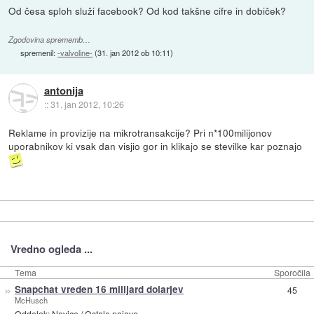
Od česa sploh služi facebook? Od kod takšne cifre in dobiček?
Zgodovina sprememb…
spremenil:
-valvoline-
(
31. jan 2012 ob 10:11
)
antonija
::
31. jan 2012, 10:26
Reklame in provizije na mikrotransakcije? Pri n*100milijonov
uporabnikov ki vsak dan visjio gor in klikajo se stevilke kar poznajo
Vredno ogleda ...
Tema
Sporočila
»
Snapchat vreden 16 milijard dolarjev
45
McHusch
Oddelek:
Novice
/
Ostale najave