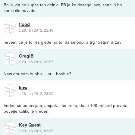
Bolje, da ne kupite teh delnic. FB je že dosegel svoj zenit in bo
samo šlo navzdol.
flood
::
28. jan 2012, 22:49
nevem, če je to res glede na to, da se odpira trg "tretjih" držav
GregiB
::
28. jan 2012, 22:57
New dot-com bubble... or... booble?
kow
::
28. jan 2012, 23:00
Vedno se ponavljam, ampak... če trdite, da je 100 milijard preveč...
povejte koliko je vreden.
Key Quest
::
29. jan 2012, 07:35