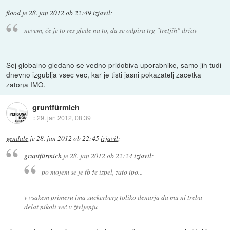
flood
je
28. jan 2012 ob 22:49
izjavil
:
nevem, če je to res glede na to, da se odpira trg "tretjih" držav
Sej globalno gledano se vedno pridobiva uporabnike, samo jih tudi
dnevno izgublja vsec vec, kar je tisti jasni pokazatelj zacetka
zatona IMO.
gruntfürmich
::
29. jan 2012, 08:39
gendale
je
28. jan 2012 ob 22:45
izjavil
:
gruntfürmich
je
28. jan 2012 ob 22:24
izjavil
:
po mojem se je fb že izpel, zato ipo...
v vsakem primeru ima zuckerberg toliko denarja da mu ni treba
delat nikoli več v življenju