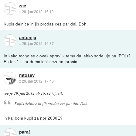
zee
::
29. jan 2012, 16:12
Kupis delnice in jih prodas cez par dni. Doh.
antonija
::
29. jan 2012, 16:37
In kako tocno se clovek spravi k temu da lahko sodeluje na IPOju?
En tak "... for dummies" seznam prosim.
mtosev
::
29. jan 2012, 17:46
zee
je
29. jan 2012 ob 16:12
izjavil
:
Kupis delnice in jih prodas cez par dni. Doh.
in kaj bom kupil za npr 2000E?
para!