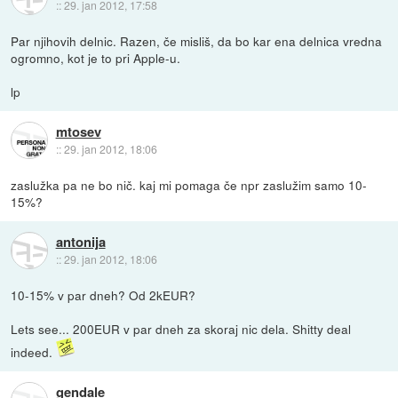
::
29. jan 2012, 17:58
Par njihovih delnic. Razen, če misliš, da bo kar ena delnica vredna
ogromno, kot je to pri Apple-u.
lp
mtosev
::
29. jan 2012, 18:06
zaslužka pa ne bo nič. kaj mi pomaga če npr zaslužim samo 10-
15%?
antonija
::
29. jan 2012, 18:06
10-15% v par dneh? Od 2kEUR?
Lets see... 200EUR v par dneh za skoraj nic dela. Shitty deal
indeed.
gendale