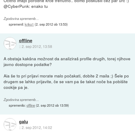
Očitno imajo porodne krče trenutno.. bomo poskusili čez par urc :)
@CyberPunk: enako tu
Zgodovina sprememb…
spremenil:
kriko1
(
2. sep 2012 ob 13:53
)
offline
::
2. sep 2012, 13:58
A obstaja kakšna možnost da analiziraš profile drugih, torej njihove
javno dostopne podatke?
Aia še to pri prijavi morate malo počakati, dobite 2 maila ;) Šele po
drugem se lahko prijavite, če se vam pa še takat noče ba pobišite
cookije pa je.
Zgodovina sprememb…
spremenilo:
offline
(
2. sep 2012 ob 13:59
)
galu
::
2. sep 2012, 14:02