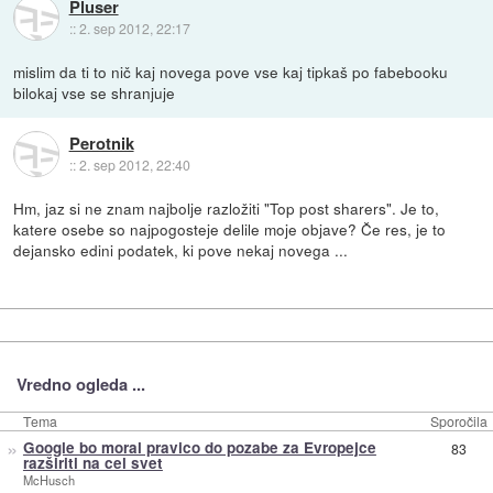
Pluser
::
2. sep 2012, 22:17
mislim da ti to nič kaj novega pove vse kaj tipkaš po fabebooku
bilokaj vse se shranjuje
Perotnik
::
2. sep 2012, 22:40
Hm, jaz si ne znam najbolje razložiti "Top post sharers". Je to,
katere osebe so najpogosteje delile moje objave? Če res, je to
dejansko edini podatek, ki pove nekaj novega ...
Vredno ogleda ...
Tema
Sporočila
»
Google bo moral pravico do pozabe za Evropejce
83
razširiti na cel svet
McHusch