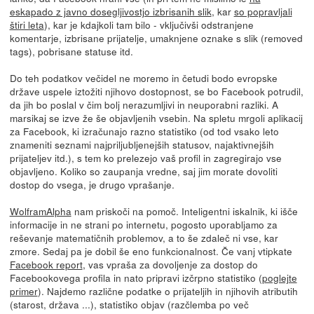
eskapado z javno dosegljivostjo izbrisanih slik
, kar
so popravljali
štiri leta
), kar je kdajkoli tam bilo - vključivši odstranjene
komentarje, izbrisane prijatelje, umaknjene oznake s slik (removed
tags), pobrisane statuse itd.
Do teh podatkov večidel ne moremo in četudi bodo evropske
države uspele iztožiti njihovo dostopnost, se bo Facebook potrudil,
da jih bo poslal v čim bolj nerazumljivi in neuporabni razliki. A
marsikaj se izve že še objavljenih vsebin. Na spletu mrgoli aplikacij
za Facebook, ki izračunajo razno statistiko (od tod vsako leto
znameniti seznami najpriljubljenejših statusov, najaktivnejših
prijateljev itd.), s tem ko prelezejo vaš profil in zagregirajo vse
objavljeno. Koliko so zaupanja vredne, saj jim morate dovoliti
dostop do vsega, je drugo vprašanje.
WolframAlpha
nam priskoči na pomoč. Inteligentni iskalnik, ki išče
informacije in ne strani po internetu, pogosto uporabljamo za
reševanje matematičnih problemov, a to še zdaleč ni vse, kar
zmore. Sedaj pa je dobil še eno funkcionalnost. Če vanj vtipkate
Facebook report
, vas vpraša za dovoljenje za dostop do
Facebookovega profila in nato pripravi izčrpno statistiko (
poglejte
primer
). Najdemo različne podatke o prijateljih in njihovih atributih
(starost, država ...), statistiko objav (razčlemba po več