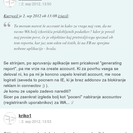
::
2. sep 2012, 13:50
Kurzweil
je
2. sep 2012 ob 13:08
izjavil
:
Tu moram narest še account in kako za vraga naj vem, da ne
ravno WA bolj izkorišča pridobljenih podatkov? kdor je prosil
naj prosim pove, če je objektino kaj pretresljivega spoznal ob
tem reportu, kar jaz sem eden od tistih, ki na FB ne sprejme
nobene aplikacije - hvala.
Se strinjam, po apruvanju aplikacije sem pricakoval "generating
report", pa me vrze na create account. Ki za povrhu vsega se
deloval ni, ko pa mi je koncno uspelo kreirati account, me noce
logirati (seveda to pocnem na IE, ki je brez addonov za blokiranje
reklam in connectov ;) ).
Je komu ze uspelo zadevo narediti?
Sicer pa zaenkrat izgleda bolj kot "poceni" nabiranje accountov
(registriranih uporabnikov) za WA... :/
kriko1
::
2. sep 2012, 13:53