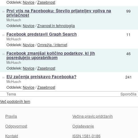
Oddelek:
Novice
/
Zasebnost
»
Prvi vtis na Facebooku: Število prijateljev vpliva na
99
privlačnost
McHusch
Oddelek:
Novice
/
Znanost in tehnologija
»
Facebook predstavil Graph Search
11
McHusch
Oddelek:
Novice
/
Omrežja / internet
»
Facebook zmanjšal količino podatkov, ki jih
46
posredujejo uporabnikom
McHusch
Oddelek:
Novice
/
Zasebnost
»
EU začenja preiskavo Facebooka?
241
McHusch
Oddelek:
Novice
/
Zasebnost
Tema
Sporočila
Več podobnih tem
Pravila
Večina pravic pridržanih
Odgovornost
Oglaševanje
Kontakt
ISSN 1581-0186