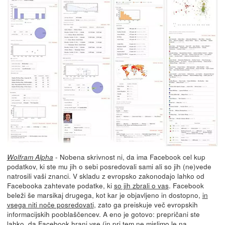
- Nobena skrivnost ni, da ima Facebook cel kup
Wolfram Alpha
podatkov, ki ste mu jih o sebi posredovali sami ali so jih (ne)vede
natrosili vaši znanci. V skladu z evropsko zakonodajo lahko od
Facebooka zahtevate podatke, ki
so jih zbrali o vas
. Facebook
beleži še marsikaj drugega, kot kar je objavljeno in dostopno,
in
vsega niti noče posredovati
, zato ga preiskuje več evropskih
informacijskih pooblaščencev. A eno je gotovo: prepričani ste
lahko, da Facebook hrani vse (in pri tem ne mislimo le
na