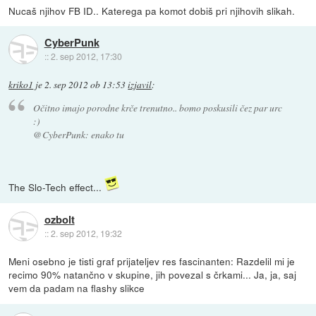
Nucaš njihov FB ID.. Katerega pa komot dobiš pri njihovih slikah.
CyberPunk
::
2. sep 2012, 17:30
kriko1
je
2. sep 2012 ob 13:53
izjavil
:
Očitno imajo porodne krče trenutno.. bomo poskusili čez par urc
:)
@CyberPunk: enako tu
The Slo-Tech effect...
ozbolt
::
2. sep 2012, 19:32
Meni osebno je tisti graf prijateljev res fascinanten: Razdelil mi je
recimo 90% natančno v skupine, jih povezal s črkami... Ja, ja, saj
vem da padam na flashy slikce