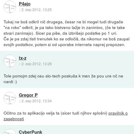
P4ajo
::
2. sep 2012, 13:25
Tukaj ne boš odkril nič drugega, česar ne bi mogel tudi drugače
"na roko" odkrit, je pa tako bistveno lažje in zanimivo, (če te take
stvari zanimajo). Sicer pa piše, da izbrišejo podatke po 1 uri.
Če je pa zdaj tisti trenutek ko se odločiš, da nikomur ne boš zaupal
svojih podatkov, potem si od uporabe interneta naprej prepozen.
tx-z
::
2. sep 2012, 13:28
Tole pomojm zdej ceu slo-tech poskuša k men že pou ure nč ne
nardi :)
Gregor P
::
2. sep 2012, 13:34
Očitno za to aplikacijo velja ta (sicer tudi njihov splošni)
pravilnik o
zasebnosti
CyberPunk