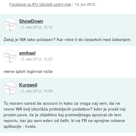
Facebook za IPO izkoristil zadnji vlak
::
14. jun 2012
ShowDown
::
2. sep 2012, 12:12
Zakaj je WA tako počasen? Kar mine ti do česarkoli med čakanjem.
smihael
::
2. sep 2012, 12:23
mene sploh loginnat noče
Kurzweil
::
2. sep 2012, 13:08
Tu moram narest še account in kako za vraga naj vem, da ne
ravno WA bolj izkorišča pridobljenih podatkov? kdor je prosil naj
prosim pove, če je objektino kaj pretresljivega spoznal ob tem
reportu, kar jaz sem eden od tistih, ki na FB ne sprejme nobene
aplikacije - hvala.