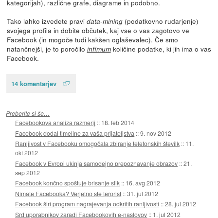
kategorijah), različne grafe, diagrame in podobno.
Tako lahko izvedete pravi
(podatkovno rudarjenje)
data-mining
svojega profila in dobite občutek, kaj vse o vas zagotovo ve
Facebook (in mogoče tudi kakšen oglaševalec). Če smo
natančnejši, je to poročilo
količine podatke, ki jih ima o vas
infímum
Facebook.
14 komentarjev
Preberite si še…
Facebookova analiza razmerij
::
18. feb 2014
Facebook dodal timeline za vaša prijateljstva
::
9. nov 2012
Ranljivost v Facebooku omogočala zbiranje telefonskih številk
::
11.
okt 2012
Facebook v Evropi ukinja samodejno prepoznavanje obrazov
::
21.
sep 2012
Facebook končno spoštuje brisanje slik
::
16. avg 2012
Nimate Facebooka? Verjetno ste terorist
::
31. jul 2012
Facebook širi program nagrajevanja odkritih ranljivosti
::
28. jul 2012
Srd uporabnikov zaradi Facebookovih e-naslovov
::
1. jul 2012