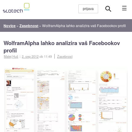
☰
Novice
»
Zasebnost
»
WolframAlpha lahko analizira vaš Facebookov profil
WolframAlpha lahko analizira vaš Facebookov
profil
Matej Huš
::
2. sep 2012
ob 11:49
Zasebnost