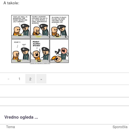
A takole:
«
1
2
»
Vredno ogleda ...
Tema
Sporočila