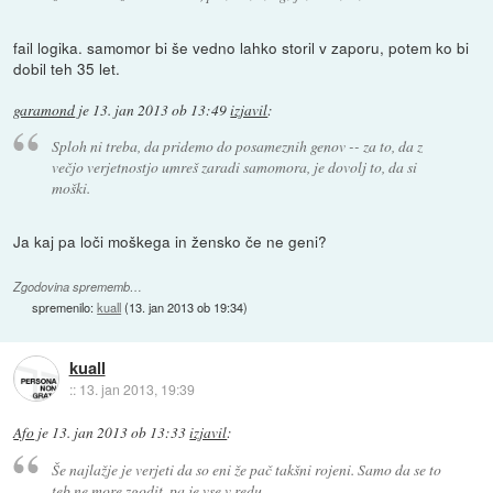
fail logika. samomor bi še vedno lahko storil v zaporu, potem ko bi
dobil teh 35 let.
garamond
je
13. jan 2013 ob 13:49
izjavil
:
Sploh ni treba, da pridemo do posameznih genov -- za to, da z
večjo verjetnostjo umreš zaradi samomora, je dovolj to, da si
moški.
Ja kaj pa loči moškega in žensko če ne geni?
Zgodovina sprememb…
spremenilo:
kuall
(
13. jan 2013 ob 19:34
)
kuall
::
13. jan 2013, 19:39
Afo
je
13. jan 2013 ob 13:33
izjavil
:
Še najlažje je verjeti da so eni že pač takšni rojeni. Samo da se to
teb ne more zgodit, pa je vse v redu.