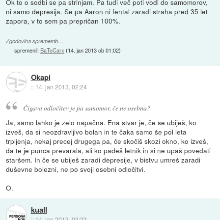
Ok to o sodbi se pa strinjam. Pa tudi več poti vodi do samomorov,
ni samo depresija. Se pa Aaron ni fental zaradi straha pred 35 let
zapora, v to sem pa prepričan 100%.
Zgodovina sprememb…
spremenil:
BaToCarx
(
14. jan 2013 ob 01:02
)
Okapi
::
14. jan 2013, 02:24
Čigava odločitev je pa samomor, če ne osebna?
Ja, samo lahko je zelo napačna. Ena stvar je, če se ubiješ, ko
izveš, da si neozdravljivo bolan in te čaka samo še pol leta
trpljenja, nekaj precej drugega pa, če skočiš skozi okno, ko izveš,
da te je punca prevarala, ali ko padeš letnik in si ne upaš povedati
staršem. In če se ubiješ zaradi depresije, v bistvu umreš zaradi
duševne bolezni, ne po svoji osebni odločitvi.
O.
kuall
::
14. jan 2013, 03:23