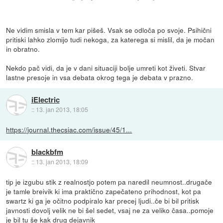
Ne vidim smisla v tem kar pišeš. Vsak se odloča po svoje. Psihični
pritiski lahko zlomijo tudi nekoga, za katerega si mislil, da je močan
in obratno.
Nekdo pač vidi, da je v dani situaciji bolje umreti kot živeti. Stvar
lastne presoje in vsa debata okrog tega je debata v prazno.
iElectric
::
13. jan 2013, 18:05
https://journal.thecsiac.com/issue/45/1...
blackbfm
::
13. jan 2013, 18:09
tip je izgubu stik z realnostjo potem pa naredil neumnost..drugače
je tamle breivik ki ima praktično zapečateno prihodnost, kot pa
swartz ki ga je očitno podpiralo kar precej ljudi..če bi bil pritisk
javnosti dovolj velik ne bi šel sedet, vsaj ne za veliko časa..pomoje
je bil tu še kak drug dejavnik