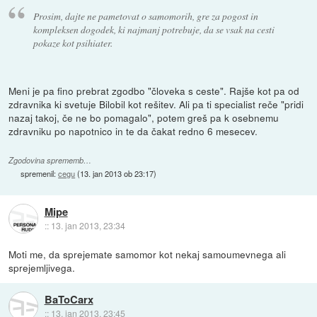
Prosim, dajte ne pametovat o samomorih, gre za pogost in
kompleksen dogodek, ki najmanj potrebuje, da se vsak na cesti
pokaze kot psihiater.
Meni je pa fino prebrat zgodbo "človeka s ceste". Rajše kot pa od
zdravnika ki svetuje Bilobil kot rešitev. Ali pa ti specialist reče "pridi
nazaj takoj, če ne bo pomagalo", potem greš pa k osebnemu
zdravniku po napotnico in te da čakat redno 6 mesecev.
Zgodovina sprememb…
spremenil:
cegu
(
13. jan 2013 ob 23:17
)
Mipe
::
13. jan 2013, 23:34
Moti me, da sprejemate samomor kot nekaj samoumevnega ali
sprejemljivega.
BaToCarx
::
13. jan 2013, 23:45