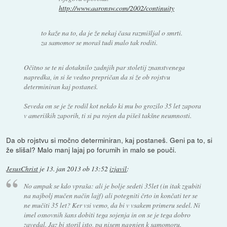
http://www.aaronsw.com/2002/continuity
to kaže na to, da je že nekaj časa razmišljal o smrti.
za samomor se moraš tudi malo tak roditi.
Očitno se te ni dotaknilo zadnjih par stoletij znanstvenega
napredka, in si še vedno prepričan da si že ob rojstvu
determiniran kaj postaneš.
Seveda on se je že rodil kot nekdo ki mu bo grozilo 35 let zapora
v ameriških zaporih, ti si pa rojen da pišeš takšne neumnosti.
Da ob rojstvu si močno determiniran, kaj postaneš. Geni pa to, si
že slišal? Malo manj lajaj po forumih in malo se pouči.
JesusChrist
je
13. jan 2013 ob 13:52
izjavil
:
No ampak se kdo vpraša: ali je bolje sedeti 35let (in itak zgubiti
na najbolj mučen način lajf) ali potegniti črto in končati ter se
ne mučiti 35 let? Ker vsi vemo, da bi v vsakem primeru sedel. Ni
imel osnovnih šans dobiti tega sojenja in on se je tega dobro
zavedal. Jaz bi storil isto, pa nisem nagnjen k samomoru.