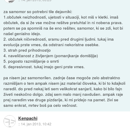
za samomor so potrebni tile dejavniki:
1.občutek neizhodnosti, ujetosti v situaciji, kot miš v kletki. imaš
občutek, da si že vse možne rešitve pretuhtal in ni nobena prava.
potem se pa spomniš na še eno rešitev, samomor, ki se zdi, kot bi
našel genialno idejo.
2. občutek ničvrednosti, sramu pred drugimi ljudmi. tukaj ima
evolucija prste vmes, da odstrani nekoristne osebke.
3. strah pred prihodnostjo
4. naveličanost z življenjem (pomanjkanje domišljije)
5. pogosto razmišljanje o smrti
6. depresivnost. tukaj imajo geni prste vmes.
pa nisem jaz samomorilen. zadnje čase mogoče zelo abstraktno
razmišljam o tem ampak nisem jaz material človeka, ki bi to kdajkoli
naredil. do pred nekaj leti sem velikokrat sanjaril, kako bi bilo fajn
živeti neskočno dolgo. zdaj sem malo manj navdušen. ampak raje
prej naredim vse druge pizdarije, ki mi pridejo na pamet. živi se
samo enkrat, mrtev boš pa celo večnost.
Kenpachi
::
14. jan 2013, 10:42