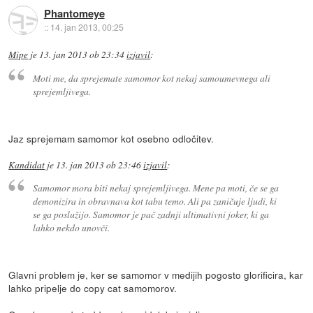
Phantomeye
::
14. jan 2013, 00:25
Mipe
je
13. jan 2013 ob 23:34
izjavil
:
Moti me, da sprejemate samomor kot nekaj samoumevnega ali
sprejemljivega.
Jaz sprejemam samomor kot osebno odločitev.
Kandidat
je
13. jan 2013 ob 23:46
izjavil
:
Samomor mora biti nekaj sprejemljivega. Mene pa moti, če se ga
demonizira in obravnava kot tabu temo. Ali pa zaničuje ljudi, ki
se ga poslužijo. Samomor je pač zadnji ultimativni joker, ki ga
lahko nekdo unovči.
Glavni problem je, ker se samomor v medijih pogosto glorificira, kar
lahko pripelje do copy cat samomorov.