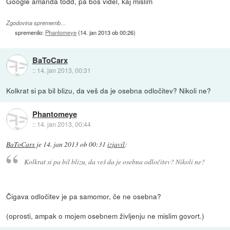
Google amanda todd, pa bos videl, kaj mislim
Zgodovina sprememb…
spremenilo:
Phantomeye
(
14. jan 2013 ob 00:26
)
BaToCarx
::
14. jan 2013, 00:31
Kolkrat si pa bil blizu, da veš da je osebna odločitev? Nikoli ne?
Phantomeye
::
14. jan 2013, 00:44
BaToCarx
je
14. jan 2013 ob 00:31
izjavil
:
Kolkrat si pa bil blizu, da veš da je osebna odločitev? Nikoli ne?
Čigava odločitev je pa samomor, če ne osebna?
(oprosti, ampak o mojem osebnem življenju ne mislim govort.)