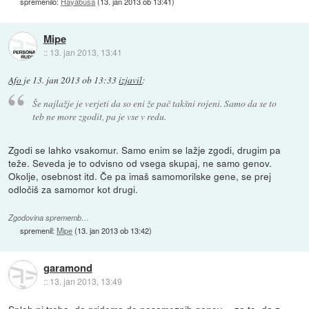
spremenilo:
Hayabusa
(
13. jan 2013 ob 13:41
)
Mipe
::
13. jan 2013, 13:41
Afo
je
13. jan 2013 ob 13:33
izjavil
:
Še najlažje je verjeti da so eni že pač takšni rojeni. Samo da se to
teb ne more zgodit, pa je vse v redu.
Zgodi se lahko vsakomur. Samo enim se lažje zgodi, drugim pa
teže. Seveda je to odvisno od vsega skupaj, ne samo genov.
Okolje, osebnost itd. Če pa imaš samomorilske gene, se prej
odločiš za samomor kot drugi.
Zgodovina sprememb…
spremenil:
Mipe
(
13. jan 2013 ob 13:42
)
garamond
::
13. jan 2013, 13:49
Sploh ni treba, da pridemo do posameznih genov -- za to, da z