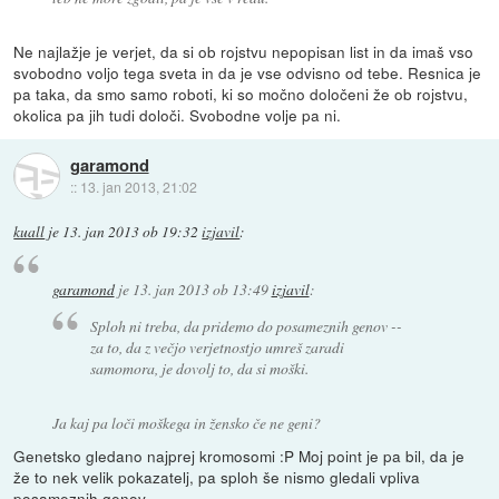
Ne najlažje je verjet, da si ob rojstvu nepopisan list in da imaš vso
svobodno voljo tega sveta in da je vse odvisno od tebe. Resnica je
pa taka, da smo samo roboti, ki so močno določeni že ob rojstvu,
okolica pa jih tudi določi. Svobodne volje pa ni.
garamond
::
13. jan 2013, 21:02
kuall
je
13. jan 2013 ob 19:32
izjavil
:
garamond
je
13. jan 2013 ob 13:49
izjavil
:
Sploh ni treba, da pridemo do posameznih genov --
za to, da z večjo verjetnostjo umreš zaradi
samomora, je dovolj to, da si moški.
Ja kaj pa loči moškega in žensko če ne geni?
Genetsko gledano najprej kromosomi :P Moj point je pa bil, da je
že to nek velik pokazatelj, pa sploh še nismo gledali vpliva
posameznih genov.