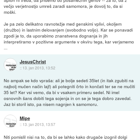
večjo verjetnostjo umreš zaradi samomora, je dovolj to, da si
moški.
Je pa zelo delikatno ravnotežje med genskimi vplivi, okoljem
(družbo) in lastnim delovanjem (svobodno voljo). Kar se ponavadi
zgodi je to, da uporabimo znanstvena dognanja in jih
interpretiramo v pozitivne argumente v okviru tega, kar verjamemo
...
JesusChrist
::
13. jan 2013, 13:52
No ampak se kdo vpraša: ali je bolje sedeti 35let (in itak zgubiti na
najbolj mučen način lajf) ali potegniti črto in končati ter se ne mučiti
35 let? Ker vsi vemo, da bi v vsakem primeru sedel. Ni imel
osnovnih šans dobiti tega sojenja in on se je tega dobro zavedal.
Jaz bi storil isto, pa nisem nagnjen k samomoru.
Mipe
::
13. jan 2013, 13:57
Niti pomislil nisi na to, da bi se lahko kako drugače izognil dolgi