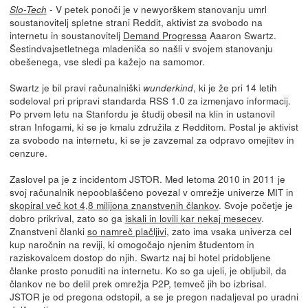
- V petek ponoči je v newyorškem stanovanju umrl
Slo-Tech
soustanovitelj spletne strani Reddit, aktivist za svobodo na
internetu in soustanovitelj
Demand Progressa
Aaaron Swartz.
Šestindvajsetletnega mladeniča so našli v svojem stanovanju
obešenega, vse sledi pa kažejo na samomor.
Swartz je bil pravi računalniški
, ki je že pri 14 letih
wunderkind
sodeloval pri pripravi standarda RSS 1.0 za izmenjavo informacij.
Po prvem letu na Stanfordu je študij obesil na klin in ustanovil
stran Infogami, ki se je kmalu združila z Redditom. Postal je aktivist
za svobodo na internetu, ki se je zavzemal za odpravo omejitev in
cenzure.
Zaslovel pa je z incidentom JSTOR. Med letoma 2010 in 2011 je
svoj računalnik nepooblaščeno povezal v omrežje univerze MIT in
skopiral več kot 4,8 milijona znanstvenih člankov
. Svoje početje je
dobro prikrival, zato so ga
iskali in lovili kar nekaj mesecev
.
Znanstveni članki
so namreč plačljivi
, zato ima vsaka univerza cel
kup naročnin na reviji, ki omogočajo njenim študentom in
raziskovalcem dostop do njih. Swartz naj bi hotel pridobljene
članke prosto ponuditi na internetu. Ko so ga ujeli, je obljubil, da
člankov ne bo delil prek omrežja P2P, temveč jih bo izbrisal.
JSTOR je od pregona odstopil, a se je pregon nadaljeval po uradni