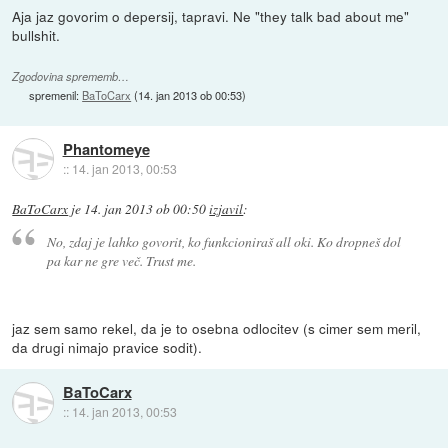
Aja jaz govorim o depersij, tapravi. Ne "they talk bad about me"
bullshit.
Zgodovina sprememb…
spremenil:
BaToCarx
(
14. jan 2013 ob 00:53
)
Phantomeye
::
14. jan 2013, 00:53
BaToCarx
je
14. jan 2013 ob 00:50
izjavil
:
No, zdaj je lahko govorit, ko funkcioniraš all oki. Ko dropneš dol
pa kar ne gre več. Trust me.
jaz sem samo rekel, da je to osebna odlocitev (s cimer sem meril,
da drugi nimajo pravice sodit).
BaToCarx
::
14. jan 2013, 00:53