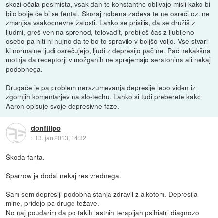
skozi očala pesimista, vsak dan te konstantno oblivajo misli kako bi
bilo bolje če bi se fental. Skoraj nobena zadeva te ne osreči oz. ne
zmanjša vsakodnevne žalosti. Lahko se prisiliš, da se družiš z
ljudmi, greš ven na sprehod, telovadit, prebiješ čas z ljubljeno
osebo pa niti ni nujno da te bo to spravilo v boljšo voljo. Vse stvari
ki normalne ljudi osrečujejo, ljudi z depresijo pač ne. Pač nekakšna
motnja da receptorji v možganih ne sprejemajo seratonina ali nekaj
podobnega.
Drugače je pa problem nerazumevanja depresije lepo viden iz
zgornjih komentarjev na slo-techu. Lahko si tudi preberete kako
Aaron
opisuje
svoje depresivne faze.
donfilipo
::
13. jan 2013, 14:32
Škoda fanta.
Sparrow je dodal nekaj res vrednega.
Sam sem depresiji podobna stanja zdravil z alkotom. Depresija
mine, pridejo pa druge težave.
No naj poudarim da po takih lastnih terapijah psihiatri diagnozo