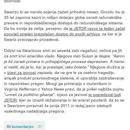
dolžnosti.
Swartzu bi se moralo sojenje začeti prihodnji mesec. Grozilo mu je
35 let zaporne kazni in milijon dolarjev globe zaradi računalniške
prevare in nepooblaščenega dostopa do računalniškega sistema.
Da bo ironija še večja, povejmo, da
je JSTOR ravno ta teden začel
ponujati omejen brezplačen dostop do svojih arhivov
, za kar si je
Swartz pravzaprav prizadeval.
Odzivi na Swartzovo smrt so seveda zelo negativni, večina pa jih
za smrt krivi ameriško vlado. Njegova mati Susan je dejala:
"Aaron
je bil zaradi primera in prihajajočega procesa depresiven. A nismo
." Njegova družina je
si mislili, da je to, kar je prestajal, tako boleče
v
izjavi za javnost
zapisala, da ne gre le za osebno tragedijo,
ampak produkt pravosodnega sistema, ki uporablja zastraševanje
in nepotreben pregon. Mnogi ga primerjajo z mučenikom in
Virginia Heffernan z Yahoo News pravi, da je prišel najbliže pojmu
"
". Izjavo za javnost
je posredoval tudi
umreti za politično gibanje
JSTOR
, kjer so izrazili obžalovanje in še enkrat poudarili, da so se
s Swartzom poravnali že junija 2011 in tedaj jasno odstopili
vsakršnega nadaljnjega pregona.
59 komentarjev