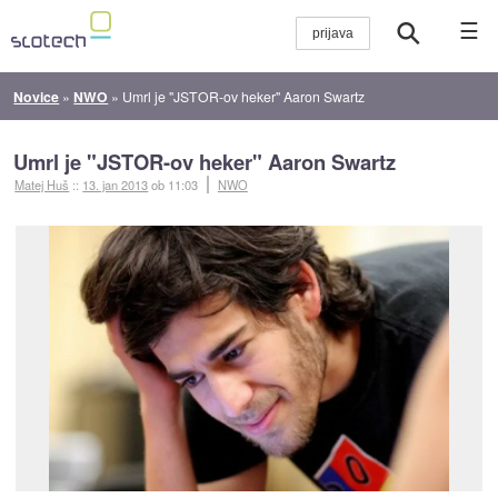
☰
Novice
»
NWO
»
Umrl je "JSTOR-ov heker" Aaron Swartz
Umrl je "JSTOR-ov heker" Aaron Swartz
Matej Huš
::
13. jan 2013
ob 11:03
NWO