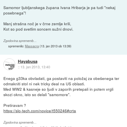
Samomor ljubljanskega župana Ivana Hribarja je pa tudi "nekaj
posebnega"!
Manj strašna noč je v črne zemlje krili,
Kot so pod svetlim soncem sužni dnovi.
Zgodovina sprememb…
spremenilo:
Massacra
(
13. jan 2013 ob 13:39
)
Hayabusa
::
13. jan 2013, 13:40
Enega g33ka obvladati, ga postaviti na položaj za obešenega ter
odmakniti stol ni nek tricky deal na US oblasti.
Med WW2 & kasneje so ljudi v zaporih pretepali in potem vrgli
skozi okno, isto so delali "samomore".
Pretiravam ?
https://slo-tech.com/novice/t550246#crta
Zgodovina sprememb…