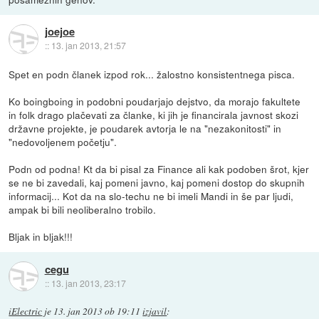
joejoe
::
13. jan 2013, 21:57
Spet en podn članek izpod rok... žalostno konsistentnega pisca.
Ko boingboing in podobni poudarjajo dejstvo, da morajo fakultete
in folk drago plačevati za članke, ki jih je financirala javnost skozi
državne projekte, je poudarek avtorja le na "nezakonitosti" in
"nedovoljenem početju".
Podn od podna! Kt da bi pisal za Finance ali kak podoben šrot, kjer
se ne bi zavedali, kaj pomeni javno, kaj pomeni dostop do skupnih
informacij... Kot da na slo-techu ne bi imeli Mandi in še par ljudi,
ampak bi bili neoliberalno trobilo.
Bljak in bljak!!!
cegu
::
13. jan 2013, 23:17
iElectric
je
13. jan 2013 ob 19:11
izjavil
: