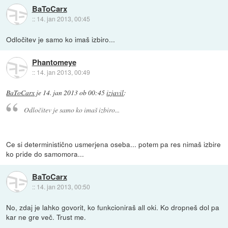
BaToCarx
::
14. jan 2013, 00:45
Odločitev je samo ko imaš izbiro...
Phantomeye
::
14. jan 2013, 00:49
BaToCarx
je
14. jan 2013 ob 00:45
izjavil
:
Odločitev je samo ko imaš izbiro...
Ce si deterministično usmerjena oseba... potem pa res nimaš izbire
ko pride do samomora...
BaToCarx
::
14. jan 2013, 00:50
No, zdaj je lahko govorit, ko funkcioniraš all oki. Ko dropneš dol pa
kar ne gre več. Trust me.