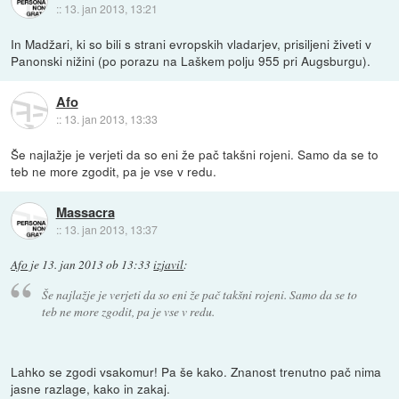
::
13. jan 2013, 13:21
In Madžari, ki so bili s strani evropskih vladarjev, prisiljeni živeti v
Panonski nižini (po porazu na Laškem polju 955 pri Augsburgu).
Afo
::
13. jan 2013, 13:33
Še najlažje je verjeti da so eni že pač takšni rojeni. Samo da se to
teb ne more zgodit, pa je vse v redu.
Massacra
::
13. jan 2013, 13:37
Afo
je
13. jan 2013 ob 13:33
izjavil
:
Še najlažje je verjeti da so eni že pač takšni rojeni. Samo da se to
teb ne more zgodit, pa je vse v redu.
Lahko se zgodi vsakomur! Pa še kako. Znanost trenutno pač nima
jasne razlage, kako in zakaj.