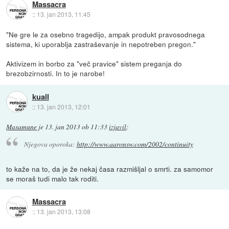
Massacra
::
13. jan 2013, 11:45
"Ne gre le za osebno tragedijo, ampak produkt pravosodnega
sistema, ki uporablja zastraševanje in nepotreben pregon."
Aktivizem in borbo za "več pravice" sistem preganja do
brezobzirnosti. In to je narobe!
kuall
::
13. jan 2013, 12:01
Masamune
je
13. jan 2013 ob 11:33
izjavil
:
Njegova oporoka:
http://www.aaronsw.com/2002/continuity
to kaže na to, da je že nekaj časa razmišljal o smrti. za samomor
se moraš tudi malo tak roditi.
Massacra
::
13. jan 2013, 13:08