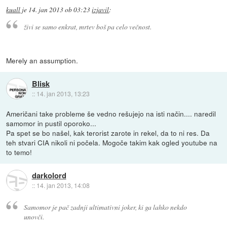
kuall
je
14. jan 2013 ob 03:23
izjavil
:
živi se samo enkrat, mrtev boš pa celo večnost.
Merely an assumption.
Blisk
::
14. jan 2013, 13:23
Američani take probleme še vedno rešujejo na isti način.... naredil
samomor in pustil oporoko...
Pa spet se bo našel, kak terorist zarote in rekel, da to ni res. Da
teh stvari CIA nikoli ni počela. Mogoče takim kak ogled youtube na
to temo!
darkolord
::
14. jan 2013, 14:08
Samomor je pač zadnji ultimativni joker, ki ga lahko nekdo
unovči.