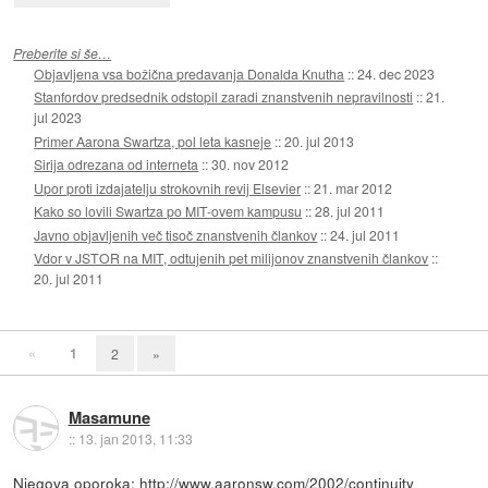
Preberite si še…
Objavljena vsa božična predavanja Donalda Knutha
::
24. dec 2023
Stanfordov predsednik odstopil zaradi znanstvenih nepravilnosti
::
21.
jul 2023
Primer Aarona Swartza, pol leta kasneje
::
20. jul 2013
Sirija odrezana od interneta
::
30. nov 2012
Upor proti izdajatelju strokovnih revij Elsevier
::
21. mar 2012
Kako so lovili Swartza po MIT-ovem kampusu
::
28. jul 2011
Javno objavljenih več tisoč znanstvenih člankov
::
24. jul 2011
Vdor v JSTOR na MIT, odtujenih pet milijonov znanstvenih člankov
::
20. jul 2011
«
1
2
»
Masamune
::
13. jan 2013, 11:33
Njegova oporoka:
http://www.aaronsw.com/2002/continuity