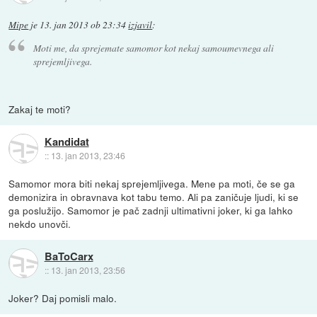
Mipe
je
13. jan 2013 ob 23:34
izjavil
:
Moti me, da sprejemate samomor kot nekaj samoumevnega ali
sprejemljivega.
Zakaj te moti?
Kandidat
::
13. jan 2013, 23:46
Samomor mora biti nekaj sprejemljivega. Mene pa moti, če se ga
demonizira in obravnava kot tabu temo. Ali pa zaničuje ljudi, ki se
ga poslužijo. Samomor je pač zadnji ultimativni joker, ki ga lahko
nekdo unovči.
BaToCarx
::
13. jan 2013, 23:56
Joker? Daj pomisli malo.