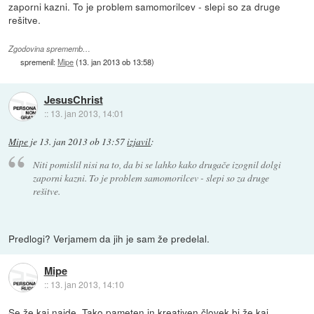
zaporni kazni. To je problem samomorilcev - slepi so za druge
rešitve.
Zgodovina sprememb…
spremenil:
Mipe
(
13. jan 2013 ob 13:58
)
JesusChrist
::
13. jan 2013, 14:01
Mipe
je
13. jan 2013 ob 13:57
izjavil
:
Niti pomislil nisi na to, da bi se lahko kako drugače izognil dolgi
zaporni kazni. To je problem samomorilcev - slepi so za druge
rešitve.
Predlogi? Verjamem da jih je sam že predelal.
Mipe
::
13. jan 2013, 14:10
Se že kaj najde. Tako pameten in kreativen človek bi že kaj