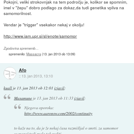
Pokojni, veliki strokovnjak na tem področju je, kolikor se spomnim,
imel v "žepu" dobro podlago za dokaz,da tudi genetika vpliva na
samomorilnost.
Vendar je "trigger" vsekakor nekaj v okolju!
http://www.iam.upr.si/sl/enote/samomor
Zgodovina sprememb…
spremenilo:
Massacra
(
13. jan 2013 ob 13:09
)
Afo
::
13. jan 2013, 13:10
kuall
je
13. jan 2013 ob 12:01
izjavil
:
Masamune
je
13. jan 2013 ob 11:33
izjavil
:
Njegova oporoka:
http://www.aaronsw.com/2002/continuity
to kaže na to, da je že nekaj časa razmišljal o smrti. za samomor
se moraš tudi malo tak roditi.