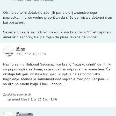
Očitno se te ni dotaknilo zadnjih par stoletij znanstvenega
napredka, in si še vedno prepričan da si že ob rojstvu determiniran
kaj postaneš.
Seveda on se je že rodil kot nekdo ki mu bo grozilo 35 let zapora v
ameriških zaporih, ti si pa rojen da pišeš takšne neumnosti.
Mipe
::
13. jan 2013, 13:13
Ravno sem v National Geographicu bral o "raziskovalnih" genih, ki
so pripomogli k selitvam, raziskovalnim odpravam in vsem tem. Če
obstaja tak gen, obstaja tudi gen, ki vpliva na samomorilsko
nagnjenje. Menda je samomorilnost največja med populacijami, ki
so dlje na enem kraju. Finci, Japonci...
Zgodovina sprememb…
spremenil:
Mipe
(
13. jan 2013 ob 13:14
)
Massacra