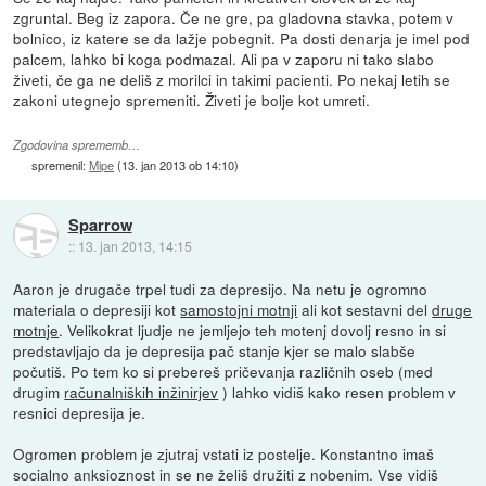
zgruntal. Beg iz zapora. Če ne gre, pa gladovna stavka, potem v
bolnico, iz katere se da lažje pobegnit. Pa dosti denarja je imel pod
palcem, lahko bi koga podmazal. Ali pa v zaporu ni tako slabo
živeti, če ga ne deliš z morilci in takimi pacienti. Po nekaj letih se
zakoni utegnejo spremeniti. Živeti je bolje kot umreti.
Zgodovina sprememb…
spremenil:
Mipe
(
13. jan 2013 ob 14:10
)
Sparrow
::
13. jan 2013, 14:15
Aaron je drugače trpel tudi za depresijo. Na netu je ogromno
materiala o depresiji kot
samostojni motnji
ali kot sestavni del
druge
motnje
. Velikokrat ljudje ne jemljejo teh motenj dovolj resno in si
predstavljajo da je depresija pač stanje kjer se malo slabše
počutiš. Po tem ko si prebereš pričevanja različnih oseb (med
drugim
računalniških inžinirjev
) lahko vidiš kako resen problem v
resnici depresija je.
Ogromen problem je zjutraj vstati iz postelje. Konstantno imaš
socialno anksioznost in se ne želiš družiti z nobenim. Vse vidiš