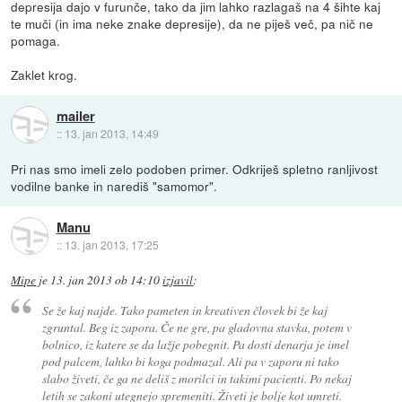
depresija dajo v furunče, tako da jim lahko razlagaš na 4 šihte kaj
te muči (in ima neke znake depresije), da ne piješ več, pa nič ne
pomaga.
Zaklet krog.
mailer
::
13. jan 2013, 14:49
Pri nas smo imeli zelo podoben primer. Odkriješ spletno ranljivost
vodilne banke in narediš "samomor".
Manu
::
13. jan 2013, 17:25
Mipe
je
13. jan 2013 ob 14:10
izjavil
:
Se že kaj najde. Tako pameten in kreativen človek bi že kaj
zgruntal. Beg iz zapora. Če ne gre, pa gladovna stavka, potem v
bolnico, iz katere se da lažje pobegnit. Pa dosti denarja je imel
pod palcem, lahko bi koga podmazal. Ali pa v zaporu ni tako
slabo živeti, če ga ne deliš z morilci in takimi pacienti. Po nekaj
letih se zakoni utegnejo spremeniti. Živeti je bolje kot umreti.