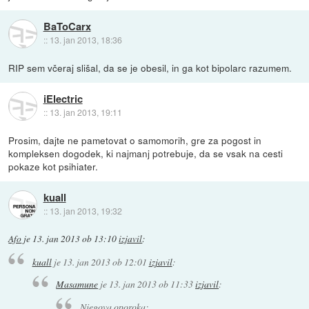
BaToCarx
::
13. jan 2013, 18:36
RIP sem včeraj slišal, da se je obesil, in ga kot bipolarc razumem.
iElectric
::
13. jan 2013, 19:11
Prosim, dajte ne pametovat o samomorih, gre za pogost in
kompleksen dogodek, ki najmanj potrebuje, da se vsak na cesti
pokaze kot psihiater.
kuall
::
13. jan 2013, 19:32
Afo
je
13. jan 2013 ob 13:10
izjavil
:
kuall
je
13. jan 2013 ob 12:01
izjavil
:
Masamune
je
13. jan 2013 ob 11:33
izjavil
:
Njegova oporoka: