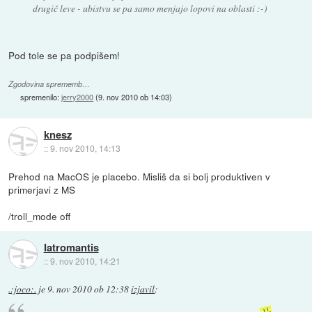
drugič leve - ubistvu se pa samo menjajo lopovi na oblasti :-)
Pod tole se pa podpišem!
Zgodovina sprememb…
spremenilo:
jerry2000
(
9. nov 2010 ob 14:03
)
knesz
::
9. nov 2010, 14:13
Prehod na MacOS je placebo. Misliš da si bolj produktiven v
primerjavi z MS
/troll_mode off
Iatromantis
::
9. nov 2010, 14:21
.:joco:.
je
9. nov 2010 ob 12:38
izjavil
: