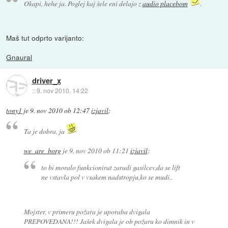
Okapi, hehe ja. Poglej kaj šele eni delajo z
audio placebom
.
Maš tut odprto varijanto:
Gnaural
driver_x
::
9. nov 2010, 14:22
tony1
je
9. nov 2010 ob 12:47
izjavil
:
Ta je dobra, ja
we_are_borg
je
9. nov 2010 ob 11:21
izjavil
:
to bi moralo funkcionirat zaradi gasilcev,da se lift
ne vstavla pol v vsakem nadstropju,ko se mudi..
Mojster, v primeru požara je uporaba dvigala
PREPOVEDANA!!! Jašek dvigala je ob požaru ko dimnik in v