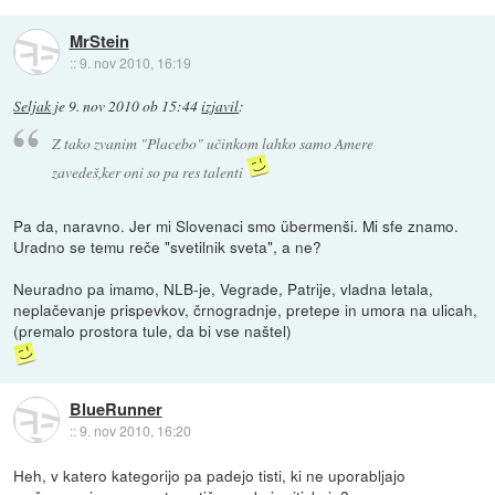
MrStein
::
9. nov 2010, 16:19
Seljak
je
9. nov 2010 ob 15:44
izjavil
:
Z tako zvanim "Placebo" učinkom lahko samo Amere
zavedeš,ker oni so pa res talenti
Pa da, naravno. Jer mi Slovenaci smo übermenši. Mi sfe znamo.
Uradno se temu reče "svetilnik sveta", a ne?
Neuradno pa imamo, NLB-je, Vegrade, Patrije, vladna letala,
neplačevanje prispevkov, črnogradnje, pretepe in umora na ulicah,
(premalo prostora tule, da bi vse naštel)
BlueRunner
::
9. nov 2010, 16:20
Heh, v katero kategorijo pa padejo tisti, ki ne uporabljajo