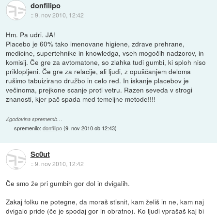
donfilipo
::
9. nov 2010, 12:42
Hm. Pa udri. JA!
Placebo je 60% tako imenovane higiene, zdrave prehrane,
medicine, supertehnike in knowledga, vseh mogočih nadzorov, in
komisij. Če gre za avtomatone, so zlahka tudi gumbi, ki sploh niso
priklopljeni. Če gre za relacije, ali ljudi, z opuščanjem deloma
rušimo tabuizirano družbo in celo red. In iskanje placebov je
večinoma, prejkone scanje proti vetru. Razen seveda v strogi
znanosti, kjer pač spada med temeljne metode!!!!
Zgodovina sprememb…
spremenilo:
donfilipo
(
9. nov 2010 ob 12:43
)
Sc0ut
::
9. nov 2010, 12:42
Če smo že pri gumbih gor dol in dvigalih.
Zakaj folku ne potegne, da moraš stisnit, kam želiš in ne, kam naj
dvigalo pride (če je spodaj gor in obratno). Ko ljudi vprašaš kaj bi