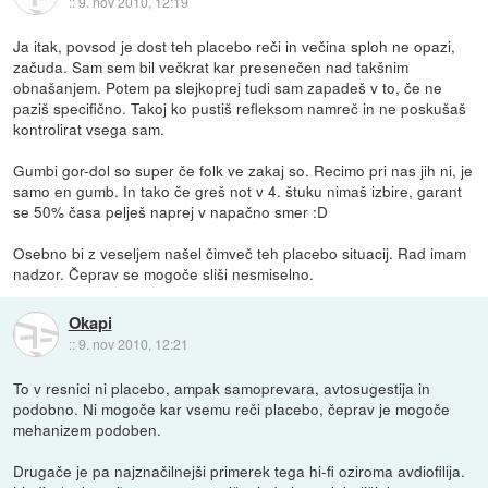
::
9. nov 2010, 12:19
Ja itak, povsod je dost teh placebo reči in večina sploh ne opazi,
začuda. Sam sem bil večkrat kar presenečen nad takšnim
obnašanjem. Potem pa slejkoprej tudi sam zapadeš v to, če ne
paziš specifično. Takoj ko pustiš refleksom namreč in ne poskušaš
kontrolirat vsega sam.
Gumbi gor-dol so super če folk ve zakaj so. Recimo pri nas jih ni, je
samo en gumb. In tako če greš not v 4. štuku nimaš izbire, garant
se 50% časa pelješ naprej v napačno smer :D
Osebno bi z veseljem našel čimveč teh placebo situacij. Rad imam
nadzor. Čeprav se mogoče sliši nesmiselno.
Okapi
::
9. nov 2010, 12:21
To v resnici ni placebo, ampak samoprevara, avtosugestija in
podobno. Ni mogoče kar vsemu reči placebo, čeprav je mogoče
mehanizem podoben.
Drugače je pa najznačilnejši primerek tega hi-fi oziroma avdiofilija.