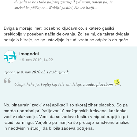
dvigalu se boš tako najprej zastrupil z dimom, potem pa, še
spekel ko piščanec... Kakšni gasilci, človek božji...
Dvigala morajo imeti posebno ključavnico, s katero gasilci
preklopijo v poseben način delovanja. Zdi se mi, da takrat dvigala
potujejo hitreje, se ne ustavljajo in tudi vrata se odpirajo drugače.
imagodei
::
9. nov 2010, 14:22
.:joco:.
je
9. nov 2010 ob 12:38
izjavil
:
Okapi, hehe ja. Poglej kaj šele eni delajo z
audio placebom
.
No, binauralni zvoki v tej aplikaciji so skoraj ziher placebo. So pa
morda uporabni pri "vsiljevanju" možganskih frekvenc, kar lahko
vodi v relaksacijo. Vem, da se zadevo testira v hipnoterapiji in pri
rapid learningu. Verjetno pa manjka še precej znanstvene analize
in neodvisnih študij, da bi bila zadeva potrjena.