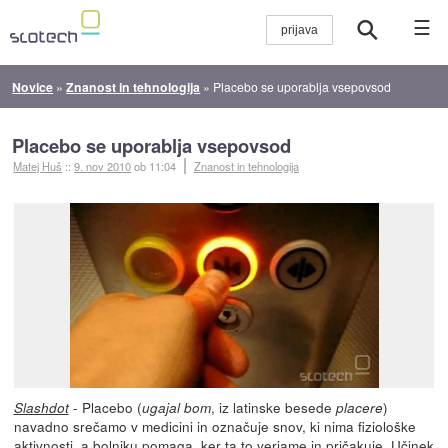
☰
Novice
»
Znanost in tehnologija
»
Placebo se uporablja vsepovsod
Placebo se uporablja vsepovsod
Matej Huš
::
9. nov 2010
ob 11:04
Znanost in tehnologija
- Placebo (
, iz latinske besede
)
Slashdot
ugajal bom
placere
navadno srečamo v medicini in označuje snov, ki nima fiziološke
aktivnosti, a bolniku pomaga, ker ta to verjame in pričakuje. Učinek