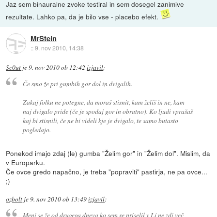
Jaz sem binauralne zvoke testiral in sem dosegel zanimive
rezultate. Lahko pa, da je bilo vse - placebo efekt.
MrStein
::
9. nov 2010, 14:38
Sc0ut
je
9. nov 2010 ob 12:42
izjavil
:
Če smo že pri gumbih gor dol in dvigalih.
Zakaj folku ne potegne, da moraš stisnit, kam želiš in ne, kam
naj dvigalo pride (če je spodaj gor in obratno). Ko ljudi vprašaš
kaj bi stisnili, če ne bi videli kje je dvigalo, te samo butasto
pogledajo.
Ponekod imajo zdaj (le) gumba "Želim gor" in "Želim dol". Mislim, da
v Europarku.
Če ovce gredo napačno, je treba "popraviti" pastirja, ne pa ovce...
;)
ozbolt
je
9. nov 2010 ob 13:49
izjavil
:
Meni se že od drugega dneva ko sem se priselil v Lj ne zdi več