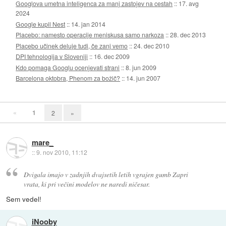
Googlova umetna inteligenca za manj zastojev na cestah
::
17. avg
2024
Google kupil Nest
::
14. jan 2014
Placebo: namesto operacije meniskusa samo narkoza
::
28. dec 2013
Placebo učinek deluje tudi, če zanj vemo
::
24. dec 2010
DPI tehnologija v Sloveniji
::
16. dec 2009
Kdo pomaga Googlu ocenjevati strani
::
8. jun 2009
Barcelona oktobra, Phenom za božič?
::
14. jun 2007
«
1
2
»
mare_
::
9. nov 2010, 11:12
Dvigala imajo v zadnjih dvajsetih letih vgrajen gumb Zapri
vrata, ki pri večini modelov ne naredi ničesar.
Sem vedel!
iNooby