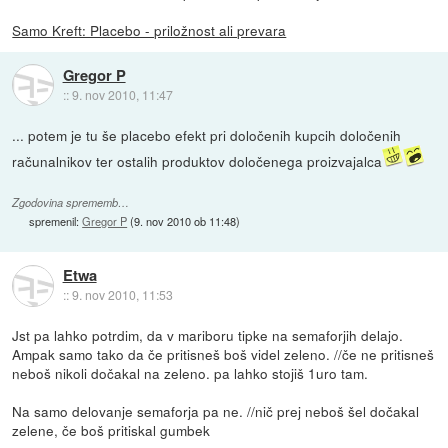
Samo Kreft: Placebo - priložnost ali prevara
Gregor P
::
9. nov 2010, 11:47
... potem je tu še placebo efekt pri določenih kupcih določenih
računalnikov ter ostalih produktov določenega proizvajalca
Zgodovina sprememb…
spremenil:
Gregor P
(
9. nov 2010 ob 11:48
)
Etwa
::
9. nov 2010, 11:53
Jst pa lahko potrdim, da v mariboru tipke na semaforjih delajo.
Ampak samo tako da če pritisneš boš videl zeleno. //če ne pritisneš
neboš nikoli dočakal na zeleno. pa lahko stojiš 1uro tam.
Na samo delovanje semaforja pa ne. //nič prej neboš šel dočakal
zelene, če boš pritiskal gumbek