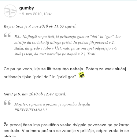
gumby
::
9. nov 2010, 13:41
Keyser Soze
je
9. nov 2010 ob 11:55
izjavil
:
P.S.: Najhujši so pa tisti, ki pritisnejo gum za "dol" in "gor", ker
mislijo da bo tako lif hitreje prišel. In potem jih pobereš v 2.
štuku, da gredo s tabo v klet, nato pa se oni spet odpeljejo v 6.
štuk (s tem, da spet naredijo postanek v 2.). Troti.
Če pa ne vedo, kje se lift trenutno nahaja. Potem za vsak slučaj
pritisnejo tipko "pridi dol" in "pridi gor".
tony1
je
9. nov 2010 ob 12:47
izjavil
:
Mojster, v primeru požara je uporaba dvigala
PREPOVEDANA!!!
Že precej časa ima praktično vsako dvigalo povezavo na požarno
centralo. V primeru požara se zapelje v pritličje, odpre vrata in se
blokira.