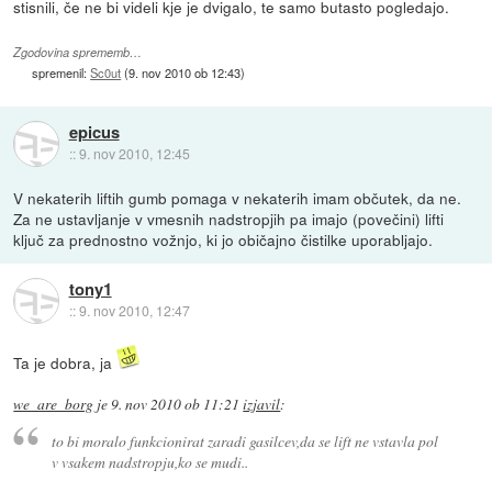
stisnili, če ne bi videli kje je dvigalo, te samo butasto pogledajo.
Zgodovina sprememb…
spremenil:
Sc0ut
(
9. nov 2010 ob 12:43
)
epicus
::
9. nov 2010, 12:45
V nekaterih liftih gumb pomaga v nekaterih imam občutek, da ne.
Za ne ustavljanje v vmesnih nadstropjih pa imajo (povečini) lifti
ključ za prednostno vožnjo, ki jo običajno čistilke uporabljajo.
tony1
::
9. nov 2010, 12:47
Ta je dobra, ja
we_are_borg
je
9. nov 2010 ob 11:21
izjavil
:
to bi moralo funkcionirat zaradi gasilcev,da se lift ne vstavla pol
v vsakem nadstropju,ko se mudi..