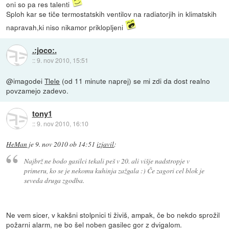
oni so pa res talenti
Sploh kar se tiče termostatskih ventilov na radiatorjih in klimatskih
napravah,ki niso nikamor priklopljeni
.:joco:.
::
9. nov 2010, 15:51
@imagodei
Tlele
(od 11 minute naprej) se mi zdi da dost realno
povzamejo zadevo.
tony1
::
9. nov 2010, 16:10
HeMan
je
9. nov 2010 ob 14:51
izjavil
:
Najbrž ne bodo gasilci tekali peš v 20. ali višje nadstropje v
primeru, ko se je nekomu kuhinja zažgala :) Če zagori cel blok je
seveda druga zgodba.
Ne vem sicer, v kakšni stolpnici ti živiš, ampak, če bo nekdo sprožil
požarni alarm, ne bo šel noben gasilec gor z dvigalom.