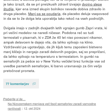
je tako izrazit, da se pri preizkusih zdravil izvajajo
dvojno slepe
študije
, kjer ena izmed skupin bolnikov nevede dobiva zdravilo in
druga placebo.
Manj pa se poudarja
, da placebo deluje vsepovsod
in da se to že dolga leta uporablja tako rekoč na vseh področjih.
Dvigala imajo v zadnjih dvajsetih letih vgrajen gumb Zapri vrata, ki
pri večini modelov ne naredi ničesar. Podobna reč so tudi
termostati v pisarnah, ki v ZDA že 40 let niso povezani nikamor,
ampak delavcem le dajejo vtis, da lahko vplivajo na klimo.
Vzdrževalci pa ugotavljajo, da jih kljub temu zaposleni bistveno
manj kličejo in nergajo zaradi delovnih pogojev, saj so prepričani,
da lahko vplivajo na temperaturo s termostatom. In gumbi na
semaforjih za pešce so v New Yorku večidel brez funkcije vse od
uvedbe pametnih semaforjev, ki barvo uravnavajo za čim večjo
pretočnost prometa.
77 komentarjev
Preberite si še…
Na Nizozemskem menjava več tisoč semaforjev zaradi varnostne
ranljivosti
::
12. okt 2024