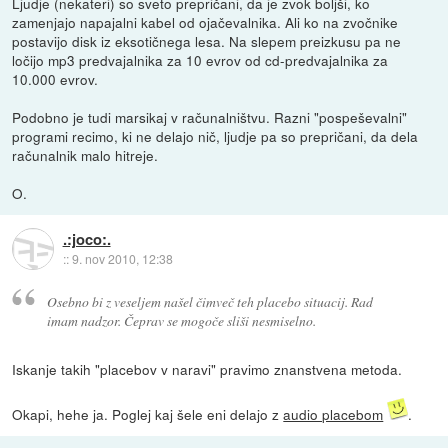
Ljudje (nekateri) so sveto prepričani, da je zvok boljši, ko
zamenjajo napajalni kabel od ojačevalnika. Ali ko na zvočnike
postavijo disk iz eksotičnega lesa. Na slepem preizkusu pa ne
ločijo mp3 predvajalnika za 10 evrov od cd-predvajalnika za
10.000 evrov.
Podobno je tudi marsikaj v računalništvu. Razni "pospeševalni"
programi recimo, ki ne delajo nič, ljudje pa so prepričani, da dela
računalnik malo hitreje.
O.
.:joco:.
::
9. nov 2010, 12:38
Osebno bi z veseljem našel čimveč teh placebo situacij. Rad
imam nadzor. Čeprav se mogoče sliši nesmiselno.
Iskanje takih "placebov v naravi" pravimo znanstvena metoda.
Okapi, hehe ja. Poglej kaj šele eni delajo z
audio placebom
.