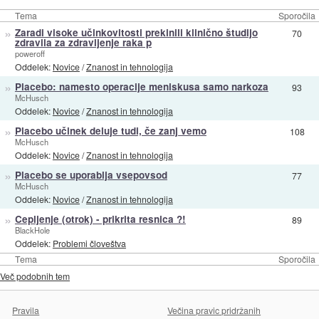
Tema
Sporočila
»
Zaradi visoke učinkovitosti prekinili klinično študijo
70
zdravila za zdravljenje raka p
poweroff
Oddelek:
Novice
/
Znanost in tehnologija
»
Placebo: namesto operacije meniskusa samo narkoza
93
McHusch
Oddelek:
Novice
/
Znanost in tehnologija
»
Placebo učinek deluje tudi, če zanj vemo
108
McHusch
Oddelek:
Novice
/
Znanost in tehnologija
»
Placebo se uporablja vsepovsod
77
McHusch
Oddelek:
Novice
/
Znanost in tehnologija
»
Cepljenje (otrok) - prikrita resnica ?!
89
BlackHole
Oddelek:
Problemi človeštva
Tema
Sporočila
Več podobnih tem
Pravila
Večina pravic pridržanih