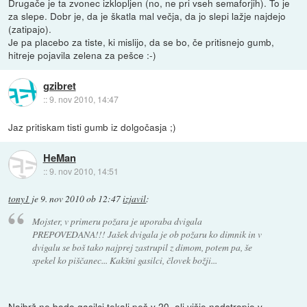
Drugače je ta zvonec izklopljen (no, ne pri vseh semaforjih). To je
za slepe. Dobr je, da je škatla mal večja, da jo slepi lažje najdejo
(zatipajo).
Je pa placebo za tiste, ki mislijo, da se bo, če pritisnejo gumb,
hitreje pojavila zelena za pešce :-)
gzibret
::
9. nov 2010, 14:47
Jaz pritiskam tisti gumb iz dolgočasja ;)
HeMan
::
9. nov 2010, 14:51
tony1
je
9. nov 2010 ob 12:47
izjavil
:
Mojster, v primeru požara je uporaba dvigala
PREPOVEDANA!!! Jašek dvigala je ob požaru ko dimnik in v
dvigalu se boš tako najprej zastrupil z dimom, potem pa, še
spekel ko piščanec... Kakšni gasilci, človek božji...
Najbrž ne bodo gasilci tekali peš v 20. ali višje nadstropje v