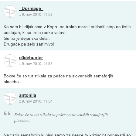
_Dormage_
::
9. nov 2010, 11:53
Ko sem bil dijak smo v Kopru na trolah morali pritisniti stop na tistih
postajah, ki se trola redko vstavi.
Gumb je dejansko delal.
Drugače pa zelo zanimivo!
c0dehunter
::
9. nov 2010, 11:53
Bokve če so tut stikala za pešce na slovenskih semaforjih
placebo...
antonija
::
9. nov 2010, 11:54
Bokve če so tut stikala za pešce na slovenskih semaforjih
placebo...
Na tistih semaforjih ki niso samo za pesce (v kriziscih) ponavadi so