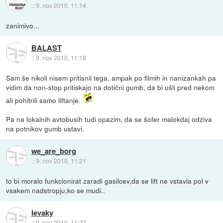
::
9. nov 2010, 11:14
zanimivo...
BALAST
::
9. nov 2010, 11:18
Sam še nikoli nisem pritisnil tega, ampak po filmih in nanizankah pa
vidim da non-stop pritiskajo na dotični gumb, da bi ušli pred nekom
ali pohitrili samo liftanje.
Pa na lokalnih avtobusih tudi opazim, da se šofer malokdaj odziva
na potnikov gumb ustavi.
we_are_borg
::
9. nov 2010, 11:21
to bi moralo funkcionirat zaradi gasilcev,da se lift ne vstavla pol v
vsakem nadstropju,ko se mudi..
levaky
::
9. nov 2010, 11:23