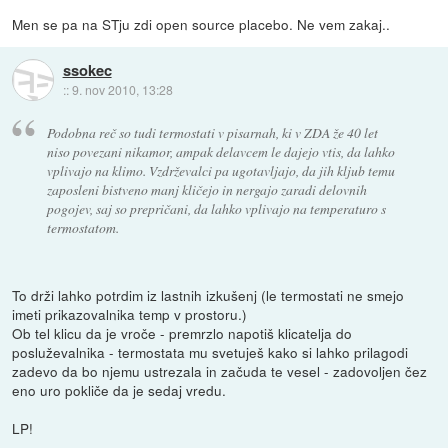
Men se pa na STju zdi open source placebo. Ne vem zakaj..
ssokec
::
9. nov 2010, 13:28
Podobna reč so tudi termostati v pisarnah, ki v ZDA že 40 let
niso povezani nikamor, ampak delavcem le dajejo vtis, da lahko
vplivajo na klimo. Vzdrževalci pa ugotavljajo, da jih kljub temu
zaposleni bistveno manj kličejo in nergajo zaradi delovnih
pogojev, saj so prepričani, da lahko vplivajo na temperaturo s
termostatom.
To drži lahko potrdim iz lastnih izkušenj (le termostati ne smejo
imeti prikazovalnika temp v prostoru.)
Ob tel klicu da je vroče - premrzlo napotiš klicatelja do
posluževalnika - termostata mu svetuješ kako si lahko prilagodi
zadevo da bo njemu ustrezala in začuda te vesel - zadovoljen čez
eno uro pokliče da je sedaj vredu.
LP!