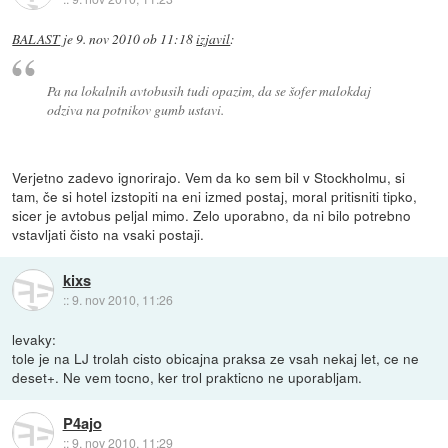
BALAST
je
9. nov 2010 ob 11:18
izjavil
:
Pa na lokalnih avtobusih tudi opazim, da se šofer malokdaj
odziva na potnikov gumb ustavi.
Verjetno zadevo ignorirajo. Vem da ko sem bil v Stockholmu, si
tam, če si hotel izstopiti na eni izmed postaj, moral pritisniti tipko,
sicer je avtobus peljal mimo. Zelo uporabno, da ni bilo potrebno
vstavljati čisto na vsaki postaji.
kixs
::
9. nov 2010, 11:26
levaky:
tole je na LJ trolah cisto obicajna praksa ze vsah nekaj let, ce ne
deset+. Ne vem tocno, ker trol prakticno ne uporabljam.
P4ajo
::
9. nov 2010, 11:29