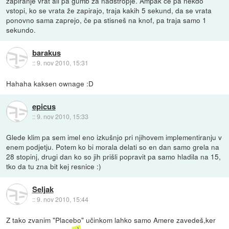
zapiranje vrat ali pa gumb za nadstropje. Ampak če pa nekdo
vstopi, ko se vrata že zapirajo, traja kakih 5 sekund, da se vrata
ponovno sama zaprejo, če pa stisneš na knof, pa traja samo 1
sekundo.
barakus
::
9. nov 2010, 15:31
Hahaha kaksen ownage :D
epicus
::
9. nov 2010, 15:33
Glede klim pa sem imel eno izkušnjo pri njihovem implementiranju v
enem podjetju. Potem ko bi morala delati so en dan samo grela na
28 stopinj, drugi dan ko so jih prišli popravit pa samo hladila na 15,
tko da tu zna bit kej resnice :)
Seljak
::
9. nov 2010, 15:44
Z tako zvanim "Placebo" učinkom lahko samo Amere zavedeš,ker