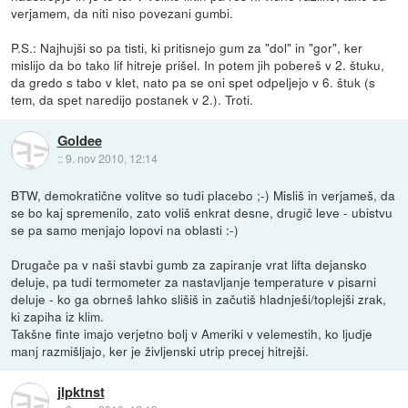
verjamem, da niti niso povezani gumbi.
P.S.: Najhujši so pa tisti, ki pritisnejo gum za "dol" in "gor", ker
mislijo da bo tako lif hitreje prišel. In potem jih pobereš v 2. štuku,
da gredo s tabo v klet, nato pa se oni spet odpeljejo v 6. štuk (s
tem, da spet naredijo postanek v 2.). Troti.
Goldee
::
9. nov 2010, 12:14
BTW, demokratične volitve so tudi placebo ;-) Misliš in verjameš, da
se bo kaj spremenilo, zato voliš enkrat desne, drugič leve - ubistvu
se pa samo menjajo lopovi na oblasti :-)
Drugače pa v naši stavbi gumb za zapiranje vrat lifta dejansko
deluje, pa tudi termometer za nastavljanje temperature v pisarni
deluje - ko ga obrneš lahko slišiš in začutiš hladnješi/toplejši zrak,
ki zapiha iz klim.
Takšne finte imajo verjetno bolj v Ameriki v velemestih, ko ljudje
manj razmišljajo, ker je življenski utrip precej hitrejši.
jlpktnst