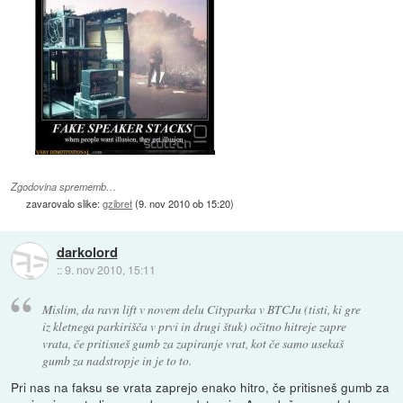
Zgodovina sprememb…
zavarovalo slike:
gzibret
(
9. nov 2010 ob 15:20
)
darkolord
::
9. nov 2010, 15:11
Mislim, da ravn lift v novem delu Cityparka v BTCJu (tisti, ki gre
iz kletnega parkirišča v prvi in drugi štuk) očitno hitreje zapre
vrata, če pritisneš gumb za zapiranje vrat, kot če samo usekaš
gumb za nadstropje in je to to.
Pri nas na faksu se vrata zaprejo enako hitro, če pritisneš gumb za