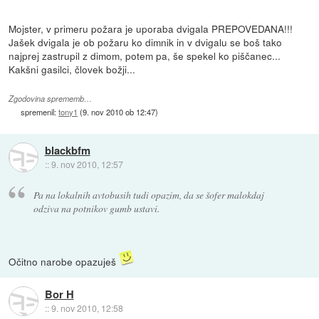
Mojster, v primeru požara je uporaba dvigala PREPOVEDANA!!!
Jašek dvigala je ob požaru ko dimnik in v dvigalu se boš tako
najprej zastrupil z dimom, potem pa, še spekel ko piščanec...
Kakšni gasilci, človek božji...
Zgodovina sprememb…
spremenil:
tony1
(
9. nov 2010 ob 12:47
)
blackbfm
::
9. nov 2010, 12:57
Pa na lokalnih avtobusih tudi opazim, da se šofer malokdaj
odziva na potnikov gumb ustavi.
Očitno narobe opazuješ
Bor H
::
9. nov 2010, 12:58