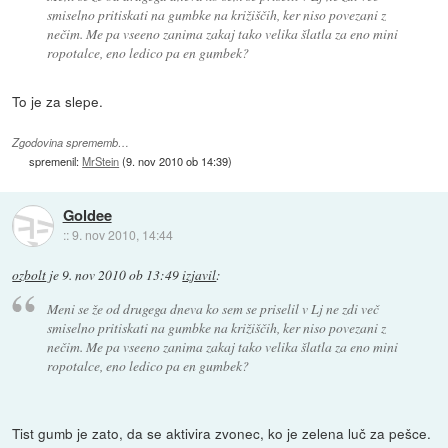
smiselno pritiskati na gumbke na križiščih, ker niso povezani z
nečim. Me pa vseeno zanima zakaj tako velika šlatla za eno mini
ropotalce, eno ledico pa en gumbek?
To je za slepe.
Zgodovina sprememb…
spremenil:
MrStein
(
9. nov 2010 ob 14:39
)
Goldee
::
9. nov 2010, 14:44
ozbolt
je
9. nov 2010 ob 13:49
izjavil
:
Meni se že od drugega dneva ko sem se priselil v Lj ne zdi več
smiselno pritiskati na gumbke na križiščih, ker niso povezani z
nečim. Me pa vseeno zanima zakaj tako velika šlatla za eno mini
ropotalce, eno ledico pa en gumbek?
Tist gumb je zato, da se aktivira zvonec, ko je zelena luč za pešce.