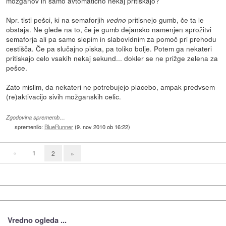
možganov in samo avtomatično nekaj pritiskajo?
Npr. tisti pešci, ki na semaforjih
pritisnejo gumb, če ta le
vedno
obstaja. Ne glede na to, če je gumb dejansko namenjen sprožitvi
semaforja ali pa samo slepim in slabovidnim za pomoč pri prehodu
cestišča. Če pa slučajno piska, pa toliko bolje. Potem ga nekateri
pritiskajo celo vsakih nekaj sekund... dokler se ne prižge zelena za
pešce.
Zato mislim, da nekateri ne potrebujejo placebo, ampak predvsem
(re)aktivacijo sivih možganskih celic.
Zgodovina sprememb…
spremenilo:
BlueRunner
(
9. nov 2010 ob 16:22
)
«
1
2
»
Vredno ogleda ...