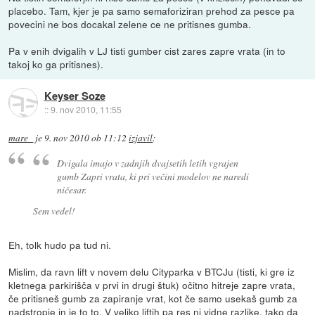
placebo. Tam, kjer je pa samo semaforiziran prehod za pesce pa
povecini ne bos docakal zelene ce ne pritisnes gumba.
Pa v enih dvigalih v LJ tisti gumber cist zares zapre vrata (in to
takoj ko ga pritisnes).
Keyser Soze
::
9. nov 2010, 11:55
mare_
je
9. nov 2010 ob 11:12
izjavil
:
Dvigala imajo v zadnjih dvajsetih letih vgrajen
gumb Zapri vrata, ki pri večini modelov ne naredi
ničesar.
Sem vedel!
Eh, tolk hudo pa tud ni.
Mislim, da ravn lift v novem delu Cityparka v BTCJu (tisti, ki gre iz
kletnega parkirišča v prvi in drugi štuk) očitno hitreje zapre vrata,
če pritisneš gumb za zapiranje vrat, kot če samo usekaš gumb za
nadstropje in je to to. V veliko liftih pa res ni vidne razlike, tako da