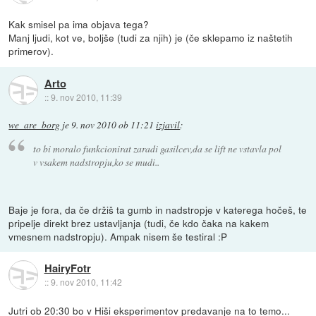
Kak smisel pa ima objava tega?
Manj ljudi, kot ve, boljše (tudi za njih) je (če sklepamo iz naštetih
primerov).
Arto
::
9. nov 2010, 11:39
we_are_borg
je
9. nov 2010 ob 11:21
izjavil
:
to bi moralo funkcionirat zaradi gasilcev,da se lift ne vstavla pol
v vsakem nadstropju,ko se mudi..
Baje je fora, da če držiš ta gumb in nadstropje v katerega hočeš, te
pripelje direkt brez ustavljanja (tudi, če kdo čaka na kakem
vmesnem nadstropju). Ampak nisem še testiral :P
HairyFotr
::
9. nov 2010, 11:42
Jutri ob 20:30 bo v Hiši eksperimentov predavanje na to temo...