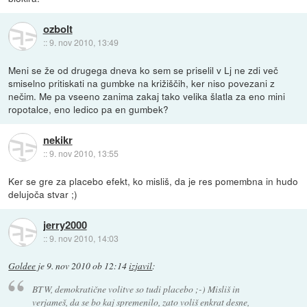
ozbolt
::
9. nov 2010, 13:49
Meni se že od drugega dneva ko sem se priselil v Lj ne zdi več
smiselno pritiskati na gumbke na križiščih, ker niso povezani z
nečim. Me pa vseeno zanima zakaj tako velika šlatla za eno mini
ropotalce, eno ledico pa en gumbek?
nekikr
::
9. nov 2010, 13:55
Ker se gre za placebo efekt, ko misliš, da je res pomembna in hudo
delujoča stvar ;)
jerry2000
::
9. nov 2010, 14:03
Goldee
je
9. nov 2010 ob 12:14
izjavil
:
BTW, demokratične volitve so tudi placebo ;-) Misliš in
verjameš, da se bo kaj spremenilo, zato voliš enkrat desne,