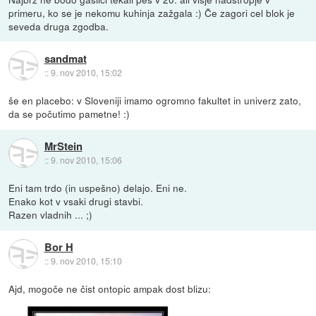
primeru, ko se je nekomu kuhinja zažgala :) Če zagori cel blok je
seveda druga zgodba.
sandmat
::
9. nov 2010, 15:02
še en placebo: v Sloveniji imamo ogromno fakultet in univerz zato,
da se počutimo pametne! :)
MrStein
::
9. nov 2010, 15:06
Eni tam trdo (in uspešno) delajo. Eni ne.
Enako kot v vsaki drugi stavbi.
Razen vladnih ... ;)
Bor H
::
9. nov 2010, 15:10
Ajd, mogoče ne čist ontopic ampak dost blizu: