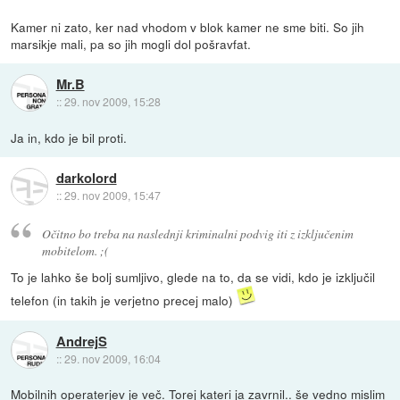
Kamer ni zato, ker nad vhodom v blok kamer ne sme biti. So jih
marsikje mali, pa so jih mogli dol pošravfat.
Mr.B
::
29. nov 2009, 15:28
Ja in, kdo je bil proti.
darkolord
::
29. nov 2009, 15:47
Očitno bo treba na naslednji kriminalni podvig iti z izključenim
mobitelom. ;(
To je lahko še bolj sumljivo, glede na to, da se vidi, kdo je izključil
telefon (in takih je verjetno precej malo)
AndrejS
::
29. nov 2009, 16:04
Mobilnih operaterjev je več. Torej kateri ja zavrnil.. še vedno mislim