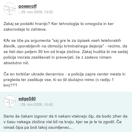
poweroff
::
29. nov 2009, 10:32
Zakaj se podatki hranijo? Ker tehnologija to omogoča in ker
zakonodaja to zahteva.
KAr se tiče pa argumenta "saj gre le za izpisek vseh telefonskih
številk, uporabljenih na območju kriminalnega dejanja" - recimo, da
se tisti dan peljem 30 km od kraja zločina. Zakaj hudiča bi me sedaj
policija morala zasliševati in preverjati, če z zadevo nimam
absolutno nič.
Če en torbičar ukrade denarnico - a policija zapre center mesta in
pregleda ter zaslišuje vse, ki so šli slučajno mimo (v radiju 1
km)???
edge540
::
29. nov 2009, 10:43
Samo še čakam izgovor da ti nekam vtaknejo čip, da bodo ziher da
v času nekega zločina nisi bil na kraju, kjer se je le ta zgodil. Če
nimaš čipa pa boš takoj osumljenec...