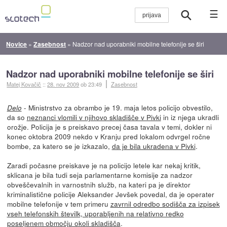
☰
Novice
»
Zasebnost
»
Nadzor nad uporabniki mobilne telefonije se širi
Nadzor nad uporabniki mobilne telefonije se širi
Matej Kovačič
::
28. nov 2009
ob 23:49
Zasebnost
- Ministrstvo za obrambo je 19. maja letos policijo obvestilo,
Delo
da so
neznanci vlomili v njihovo skladišče v Pivki
in iz njega ukradli
orožje. Policija je s preiskavo precej časa tavala v temi, dokler ni
konec oktobra 2009 nekdo v Kranju pred lokalom odvrgel ročne
bombe, za katero se je izkazalo,
da je bila ukradena v Pivki
.
Zaradi počasne preiskave je na policijo letele kar nekaj kritik,
sklicana je bila tudi seja parlamentarne komisije za nadzor
obveščevalnih in varnostnih služb, na kateri pa je direktor
kriminalistične policije Aleksander Jevšek povedal, da je operater
mobilne telefonije v tem primeru
zavrnil odredbo sodišča za izpisek
vseh telefonskih številk, uporabljenih na relativno redko
poseljenem območju okoli skladišča
.