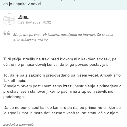
da je napaka v novici
-žiga-
::
29. nov 2009, 16:32
Ma ja draga. ena web kamera, naročnina na internet. Za en blok
ni to nikakršen strošek.
Tudi ptičje strašilo na travi pred blokom ni nikakršen strošek, pa
očitno ne prinaša dovolj koristi, da bi ga povsod postavljali.
To, da je pa z zakonom prepovedano pa nisem vedel. Ampak smo
itak off-topic.
V svojem prvem postu sem samo izrazil nestrinjanje s primerjavo o
preiskavi vseh stanovanj, ker to pač nima z izpisom številk nič
podobnega.
Da se ne bomo spotikali ob kamere pa naj bo primer hotel, kjer se
je zgodil umor in mora dati seznam vseh takrat stanujočih v njem.
Zgodovina sprememb…