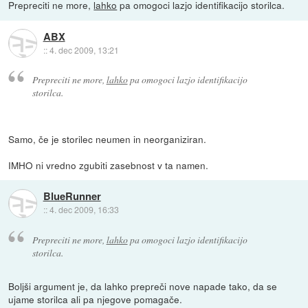
Prepreciti ne more,
lahko
pa omogoci lazjo identifikacijo storilca.
ABX
::
4. dec 2009, 13:21
Prepreciti ne more,
lahko
pa omogoci lazjo identifikacijo
storilca.
Samo, če je storilec neumen in neorganiziran.
IMHO ni vredno zgubiti zasebnost v ta namen.
BlueRunner
::
4. dec 2009, 16:33
Prepreciti ne more,
lahko
pa omogoci lazjo identifikacijo
storilca.
Boljši argument je, da lahko prepreči nove napade tako, da se
ujame storilca ali pa njegove pomagače.