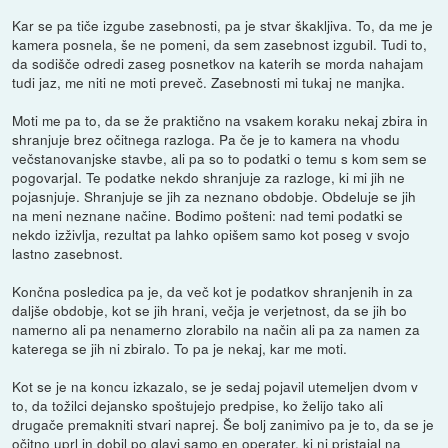
Kar se pa tiče izgube zasebnosti, pa je stvar škakljiva. To, da me je
kamera posnela, še ne pomeni, da sem zasebnost izgubil. Tudi to,
da sodišče odredi zaseg posnetkov na katerih se morda nahajam
tudi jaz, me niti ne moti preveč. Zasebnosti mi tukaj ne manjka.
Moti me pa to, da se že praktično na vsakem koraku nekaj zbira in
shranjuje brez očitnega razloga. Pa če je to kamera na vhodu
večstanovanjske stavbe, ali pa so to podatki o temu s kom sem se
pogovarjal. Te podatke nekdo shranjuje za razloge, ki mi jih ne
pojasnjuje. Shranjuje se jih za neznano obdobje. Obdeluje se jih
na meni neznane načine. Bodimo pošteni: nad temi podatki se
nekdo izživlja, rezultat pa lahko opišem samo kot poseg v svojo
lastno zasebnost.
Končna posledica pa je, da več kot je podatkov shranjenih in za
daljše obdobje, kot se jih hrani, večja je verjetnost, da se jih bo
namerno ali pa nenamerno zlorabilo na način ali pa za namen za
katerega se jih ni zbiralo. To pa je nekaj, kar me moti.
Kot se je na koncu izkazalo, se je sedaj pojavil utemeljen dvom v
to, da tožilci dejansko spoštujejo predpise, ko želijo tako ali
drugače premakniti stvari naprej. Še bolj zanimivo pa je to, da se je
očitno uprl in dobil po glavi samo en operater, ki ni pristajal na