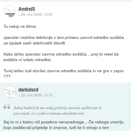
AndrejS
::
29. nov 2009, 12:50
Tu nekaj ne štima:
operater mobilne telefonije v tem primeru zavrnil odredbo sodišča
za izpisek vseh telefonskih številk
Kako lahko operater zavrne odredbo sodišča... prej bi rekel da
sodišče ni izdalo odredbe.
Torej lahko tudi storilec zavrne odredbo sodišča in ne gre v zapor
???
darkolord
::
29. nov 2009, 13:10
Zakaj hudiča bi me sedaj policija morala zasliševati in
preverjati, če z zadevo nimam absolutno nič.
Saj to ni v bistvu nič posebno nenavadnega... Če nekoga umorijo,
bojo zasliševali prijatelje in znance, tudi če ti nimajo s tem