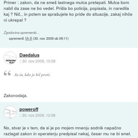
Primer : zakon, da ne smeš lastnega mulca pretepati. Mulca bom
nabil da zase ne bo vedel. Prišla bo policija, popisala, in naredila
kaj ? Nič., in potem se sprašujete ko pride do situacije, zakaj nihče
ni ukrepal ?
Zgodovina sprememb…
spremenil:
Mr.B
(
30. nov 2009 ob 09:11
)
Daedalus
::
30. nov 2009, 10:08
Ja in, kdo je bil proti.
Zakonodaja.
poweroff
::
30. nov 2009, 12:08
No, stvar je v tem, da si je po mojem mnenju sodnik napačno
razlagal zakon in operaterju predpisal nekaj, česar mu ne bi smel.