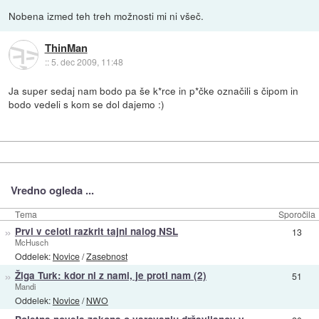
Nobena izmed teh treh možnosti mi ni všeč.
ThinMan
::
5. dec 2009, 11:48
Ja super sedaj nam bodo pa še k*rce in p*čke označili s čipom in
bodo vedeli s kom se dol dajemo :)
Vredno ogleda ...
Tema
Sporočila
»
Prvi v celoti razkrit tajni nalog NSL
13
McHusch
Oddelek:
Novice
/
Zasebnost
»
Žiga Turk: kdor ni z nami, je proti nam (2)
51
Mandi
Oddelek:
Novice
/
NWO