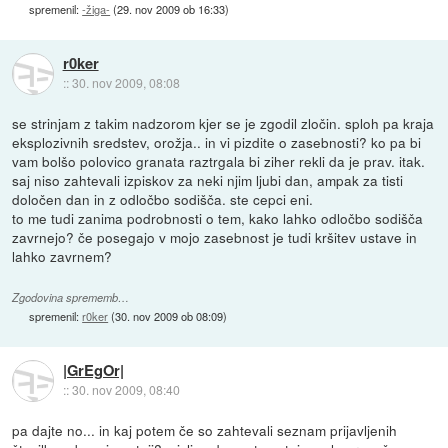
spremenil:
-žiga-
(
29. nov 2009 ob 16:33
)
r0ker
::
30. nov 2009, 08:08
se strinjam z takim nadzorom kjer se je zgodil zločin. sploh pa kraja
eksplozivnih sredstev, orožja.. in vi pizdite o zasebnosti? ko pa bi
vam bolšo polovico granata raztrgala bi ziher rekli da je prav. itak.
saj niso zahtevali izpiskov za neki njim ljubi dan, ampak za tisti
določen dan in z odločbo sodišča. ste cepci eni.
to me tudi zanima podrobnosti o tem, kako lahko odločbo sodišča
zavrnejo? če posegajo v mojo zasebnost je tudi kršitev ustave in
lahko zavrnem?
Zgodovina sprememb…
spremenil:
r0ker
(
30. nov 2009 ob 08:09
)
|GrEgOr|
::
30. nov 2009, 08:40
pa dajte no... in kaj potem če so zahtevali seznam prijavljenih