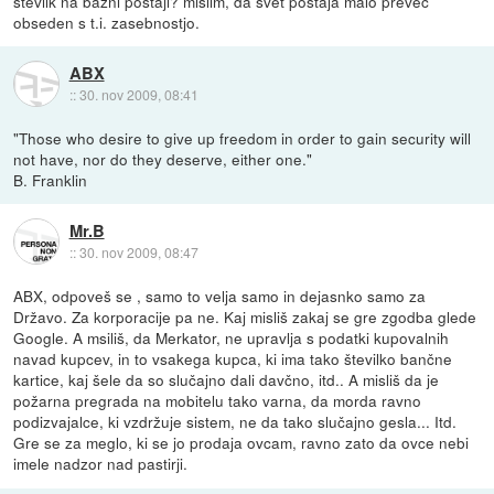
številk na bazni postaji? mislim, da svet postaja malo preveč
obseden s t.i. zasebnostjo.
ABX
::
30. nov 2009, 08:41
"Those who desire to give up freedom in order to gain security will
not have, nor do they deserve, either one."
B. Franklin
Mr.B
::
30. nov 2009, 08:47
ABX, odpoveš se , samo to velja samo in dejasnko samo za
Državo. Za korporacije pa ne. Kaj misliš zakaj se gre zgodba glede
Google. A msiliš, da Merkator, ne upravlja s podatki kupovalnih
navad kupcev, in to vsakega kupca, ki ima tako številko bančne
kartice, kaj šele da so slučajno dali davčno, itd.. A misliš da je
požarna pregrada na mobitelu tako varna, da morda ravno
podizvajalce, ki vzdržuje sistem, ne da tako slučajno gesla... Itd.
Gre se za meglo, ki se jo prodaja ovcam, ravno zato da ovce nebi
imele nadzor nad pastirji.