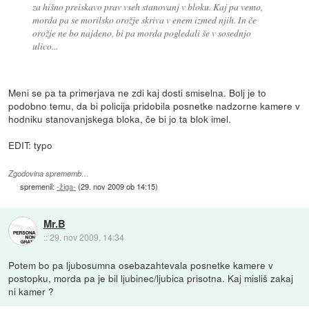
za hišno preiskavo prav vseh stanovanj v bloku. Kaj pa vemo,
morda pa se morilsko orožje skriva v enem izmed njih. In če
orožje ne bo najdeno, bi pa morda pogledali še v sosednjo
ulico...
Meni se pa ta primerjava ne zdi kaj dosti smiselna. Bolj je to
podobno temu, da bi policija pridobila posnetke nadzorne kamere v
hodniku stanovanjskega bloka, če bi jo ta blok imel.
EDIT: typo
Zgodovina sprememb…
spremenil:
-žiga-
(
29. nov 2009 ob 14:15
)
Mr.B
::
29. nov 2009, 14:34
Potem bo pa ljubosumna osebazahtevala posnetke kamere v
postopku, morda pa je bil ljubinec/ljubica prisotna. Kaj misliš zakaj
ni kamer ?