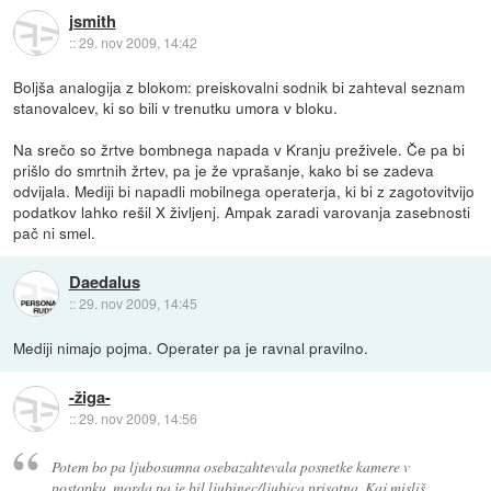
jsmith
::
29. nov 2009, 14:42
Boljša analogija z blokom: preiskovalni sodnik bi zahteval seznam
stanovalcev, ki so bili v trenutku umora v bloku.
Na srečo so žrtve bombnega napada v Kranju preživele. Če pa bi
prišlo do smrtnih žrtev, pa je že vprašanje, kako bi se zadeva
odvijala. Mediji bi napadli mobilnega operaterja, ki bi z zagotovitvijo
podatkov lahko rešil X življenj. Ampak zaradi varovanja zasebnosti
pač ni smel.
Daedalus
::
29. nov 2009, 14:45
Mediji nimajo pojma. Operater pa je ravnal pravilno.
-žiga-
::
29. nov 2009, 14:56
Potem bo pa ljubosumna osebazahtevala posnetke kamere v
postopku, morda pa je bil ljubinec/ljubica prisotna. Kaj misliš