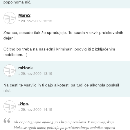
popolnoma nič.
Mare2
::
29. nov 2009, 13:13
Znance, sosede itak že sprašujejo. To spada v okvir preiskovalnih
dejanj.
Očitno bo treba na naslednji kriminalni podvig iti z izključenim
mobitelom. ;(
mHook
::
29. nov 2009, 13:19
Na cesti te vsavijo in ti dajo alkotest, pa tudi če alkohola posksil
nisi.
-žiga-
::
29. nov 2009, 14:15
Ali če potegnemo analogijo s hišno preiskavo. V stanovanjskem
bloku se zgodi umor, policija pa preiskovalnega sodnika zaprosi