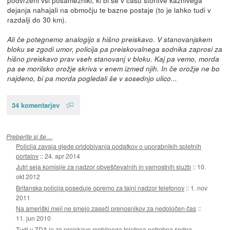
dejanja nahajali na območju te bazne postaje (to je lahko tudi v
razdalji do 30 km).
Ali če potegnemo analogijo s hišno preiskavo. V stanovanjskem
bloku se zgodi umor, policija pa preiskovalnega sodnika zaprosi za
hišno preiskavo prav vseh stanovanj v bloku. Kaj pa vemo, morda
pa se morilsko orožje skriva v enem izmed njih. In če orožje ne bo
najdeno, bi pa morda pogledali še v sosednjo ulico...
34 komentarjev
Preberite si še…
Policija zavaja glede pridobivanja podatkov o uporabnikih spletnih
portalov
::
24. apr 2014
Jutri seja komisije za nadzor obveščevalnih in varnostnih služb
::
10.
okt 2012
Britanska policija poseduje opremo za tajni nadzor telefonov
::
1. nov
2011
Na ameriški meji ne smejo zaseči prenosnikov za nedoločen čas
::
11. jun 2010
Tudi v ZDA je za preiskavo mobilnega telefona potrebna sodna