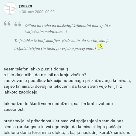
pss-m
::
30. nov 2009, 09:00
Očitno bo treba na naslednji kriminalni podvig iti z
izključenim mobitelom. ;(
To je lahko še bolj sumljivo, glede na to, da se vidi, kdo je
izključil telefon (in takih je verjetno precej malo)
eeem telefon lahko pustiš doma :)
a ti to daje alibi, da nisi bil na kraju zločina?
zadrževanje podatkov lokacije ne pomaga pri zniževanju kriminala,
saj so kriminalci dovolj na tekočem, da take stvari vejo ter jih z
lahkoto zaobidejo.
tak nadzor le škodi vsem nedolžnim, saj jim krati svobodo
zasebnosti.
predstavljaj si prihodnost kjer smo vsi sprijaznjeni s tem da nas
sledijo (preko gsm) in vsi ugotovijo, da kriminalci lepo puščajo
telefone doma torej nima efekta,... kaj je naslednji korak? smisleno