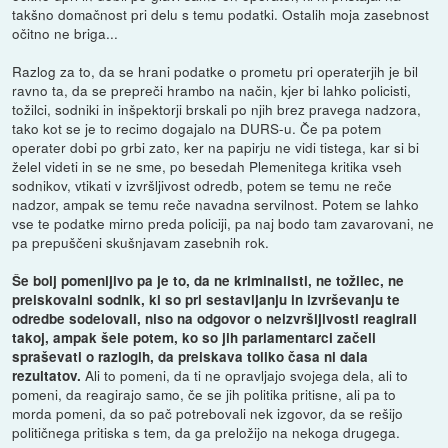
takšno domačnost pri delu s temu podatki. Ostalih moja zasebnost
očitno ne briga...
Razlog za to, da se hrani podatke o prometu pri operaterjih je bil
ravno ta, da se prepreči hrambo na način, kjer bi lahko policisti,
tožilci, sodniki in inšpektorji brskali po njih brez pravega nadzora,
tako kot se je to recimo dogajalo na DURS-u. Če pa potem
operater dobi po grbi zato, ker na papirju ne vidi tistega, kar si bi
želel videti in se ne sme, po besedah Plemenitega kritika vseh
sodnikov, vtikati v izvršljivost odredb, potem se temu ne reče
nadzor, ampak se temu reče navadna servilnost. Potem se lahko
vse te podatke mirno preda policiji, pa naj bodo tam zavarovani, ne
pa prepuščeni skušnjavam zasebnih rok.
Še bolj pomenljivo pa je to, da ne kriminalisti, ne tožilec, ne
preiskovalni sodnik, ki so pri sestavljanju in izvrševanju te
odredbe sodelovali, niso na odgovor o neizvršljivosti reagirali
takoj, ampak šele potem, ko so jih parlamentarci začeli
spraševati o razlogih, da preiskava toliko časa ni dala
Ali to pomeni, da ti ne opravljajo svojega dela, ali to
rezultatov.
pomeni, da reagirajo samo, če se jih politika pritisne, ali pa to
morda pomeni, da so pač potrebovali nek izgovor, da se rešijo
političnega pritiska s tem, da ga preložijo na nekoga drugega.