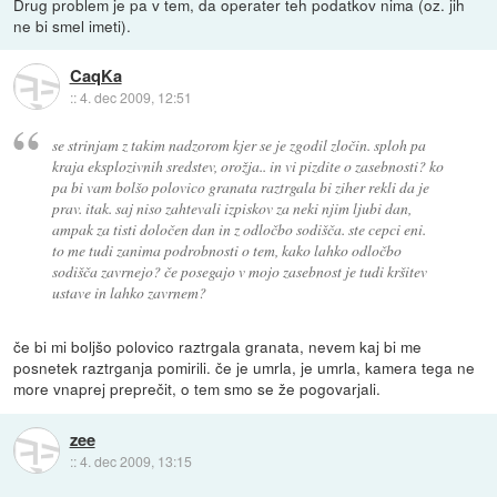
Drug problem je pa v tem, da operater teh podatkov nima (oz. jih
ne bi smel imeti).
CaqKa
::
4. dec 2009, 12:51
se strinjam z takim nadzorom kjer se je zgodil zločin. sploh pa
kraja eksplozivnih sredstev, orožja.. in vi pizdite o zasebnosti? ko
pa bi vam bolšo polovico granata raztrgala bi ziher rekli da je
prav. itak. saj niso zahtevali izpiskov za neki njim ljubi dan,
ampak za tisti določen dan in z odločbo sodišča. ste cepci eni.
to me tudi zanima podrobnosti o tem, kako lahko odločbo
sodišča zavrnejo? če posegajo v mojo zasebnost je tudi kršitev
ustave in lahko zavrnem?
če bi mi boljšo polovico raztrgala granata, nevem kaj bi me
posnetek raztrganja pomirili. če je umrla, je umrla, kamera tega ne
more vnaprej preprečit, o tem smo se že pogovarjali.
zee
::
4. dec 2009, 13:15