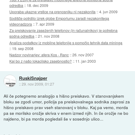
odredba
::
18. dec 2009
Uporaba ukazne vrstice na prenosniku ni nezakonita
::
4. jun 2009
Sodišče potrdilo izrek globe Emporiumu zaradi nezakonitega
videonadzora
::
7. apr 2009
Za preiskovanje zaseženih telefonov (in računalnikov) je potrebna
sodna odredba
::
21. nov 2008
Analiza podatkov iz mobilne telefonije s pomočjo tehnik data mininga
::
19. sep 2008
Nadzor novinarjev: afera Kos - Ranc
::
26. nov 2007
Kaj bo z našo lokacijsko zasebnostjo?
::
11. jan 2003
RuskiSnajper
::
29. nov 2009, 01:27
Ali če potegnemo analogijo s hišno preiskavo. V stanovanjskem
bloku se zgodi umor, policija pa preiskovalnega sodnika zaprosi za
hišno preiskavo prav vseh stanovanj v bloku. Kaj pa vemo, morda
pa se morilsko orožje skriva v enem izmed njih. In če orožje ne bo
najdeno, bi pa morda pogledali še v sosednjo ulico...