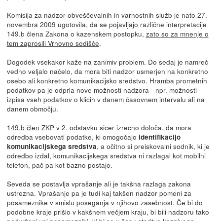
Komisija za nadzor obveščevalnih in varnostnih služb je nato 27.
novembra 2009 ugotovila, da se pojavljajo različne interpretacije
149.b člena Zakona o kazenskem postopku,
zato so za mnenje o
tem zaprosili Vrhovno sodišče
.
Dogodek vsekakor kaže na zanimiv problem. Do sedaj je namreč
vedno veljalo načelo, da mora biti nadzor usmerjen na konkretno
osebo ali konkretno komunikacijsko sredstvo. Hramba prometnih
podatkov pa je odprla nove možnosti nadzora - npr. možnosti
izpisa vseh podatkov o klicih v danem časovnem intervalu ali na
danem območju.
149.b člen ZKP
v 2. odstavku sicer izrecno določa, da mora
odredba vsebovati podatke, ki omogočajo
identifikacijo
, a očitno si preiskovalni sodnik, ki je
komunikacijskega sredstva
odredbo izdal, komunikacijskega sredstva ni razlagal kot mobilni
telefon, pač pa kot bazno postajo.
Seveda se postavlja vprašanje ali je takšna razlaga zakona
ustrezna. Vprašanje pa je tudi kaj takšen nadzor pomeni za
posameznike v smislu poseganja v njihovo zasebnost. Če bi do
podobne kraje prišlo v kakšnem večjem kraju, bi bili nadzoru tako
podvrženi vsi posamezniki, ki bi se v času storitve kaznivega