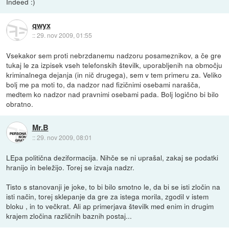
Indeed :)
qwyx
::
29. nov 2009, 01:55
Vsekakor sem proti nebrzdanemu nadzoru posameznikov, a če gre
tukaj le za izpisek vseh telefonskih številk, uporabljenih na območju
kriminalnega dejanja (in nič drugega), sem v tem primeru za. Veliko
bolj me pa moti to, da nadzor nad fizičnimi osebami narašča,
medtem ko nadzor nad pravnimi osebami pada. Bolj logično bi bilo
obratno.
Mr.B
::
29. nov 2009, 08:01
LEpa politična deziformacija. Nihče se ni uprašal, zakaj se podatki
hranijo in beležijo. Torej se izvaja nadzr.
Tisto s stanovanji je joke, to bi bilo smotno le, da bi se isti zločin na
isti način, torej sklepanje da gre za istega morila, zgodil v istem
bloku , in to večkrat. Ali ap primerjava številk med enim in drugim
krajem zločina različnih baznih postaj...