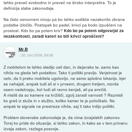
lahko preveč svobodno in preveč na široko interpretira. To je
definicija slabe zakonodaje.
Na čisto osnovnem nivoju pa bo lahko sodišče nezakonito zbrane
podatke izločilo. Postopek bo padel, krivci pa bodo izpuščeni na
prostost. Kdo bo pa potem kriv?
Kdo bo pa potem odgovarjal za
nezakonitosti, zaradi kateri so bili krivci oproščeni?
Mr.B
::
30. nov 2009, 09:08
Z mobitelom te lahko sledijo celi dan, in dejansko te, samo kao
nihče ne gleda teh podatkov. Tako ti politiki pravijo. Verjetnost je
celo, da ti preko mobitela ugotovijo, ne samo splošno lokacijo, kjer
se nahajaš, ampak tudi ali si v prveem, drugem tretjem, morda
osem nadstropju, kot tudi ali ravno kenjaš, ali pa smrčiš.
A misliš da so kamere na križišči, zgolj zaradi varnosti ? Razmisli
ko greš iz služe in v službo, koliko kamer te je pofočkalo. No
ampak te signale ne prestreza nihče, saj ti tako trdijo politiki.
Problem slovenske zakonodaje je, da nima izvajalskih zakonov.
Torej ko pride do situacije, si lahko zakon, in kako se v tem primeru
izvaja zakon, razlaga posvoje.