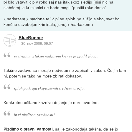
bi bilo vstaviti čip v roko saj nas itak skoz sledijo (nisi nič na
slabšem) le kriminalci ne bodo mogli "pustiti roke doma".
< sarkazem > madona teli čipi se sploh ne slišijo slabo, svet bo
končno osvobojen kriminala, juhej.< /sarkazem >
BlueRunner
::
30. nov 2009, 09:07
se strinjam z takim nadzorom kjer se je zgodil zločin.
Takšne zadeve se morajo nedvoumno zapisati v zakon. Če jih tam
ni, potem se tako ne more zbirati dokazov.
sploh pa kraja eksplozivnih sredstev, orožja..
Konkretno očitano kaznivo dejanje je nerelevantno.
in vi pizdite o zasebnosti?
, saj je zakonodaja takšna, da se jo
Pizdimo o pravni varnosti