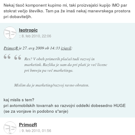
Nekaj tisoč komponent kupimo mi, taki proizvajalci kupijo IMO par
stokrat večjo številko. Tam pa že imaš nekaj manevrskega prostora
pri dobaviteljih.
Isotropic
::
8. feb 2010, 22:06
PrimozR
je
27. avg 2009 ob 14:33
izjavil
:
Res? V obeh primerih plačaš tudi razvoj in
marketink. Razlika je sam da pri plati je več licenc
pri bmwju pa več marketinga.
Mislim da je marketing/razvoj ravno obraten.
kaj mislis s tem?
pri avtomobilskih tovarnah so razvojni oddelki dobesedno HUGE
(se za vonjave in podobno s*anje)
PrimozR
::
9. feb 2010, 01:56