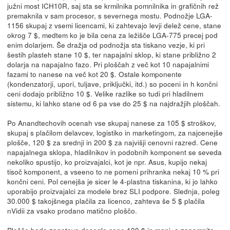
južni most ICH10R, saj sta se krmilnika pomnilnika in grafičnih rež
premaknila v sam procesor, s severnega mostu. Podnožje LGA-
1156 skupaj z vsemi licencami, ki zahtevajo levji delež cene, stane
okrog 7 $, medtem ko je bila cena za ležišče LGA-775 precej pod
enim dolarjem. Še dražja od podnožja sta tiskano vezje, ki pri
šestih plasteh stane 10 $, ter napajalni sklop, ki stane približno 2
dolarja na napajalno fazo. Pri ploščah z več kot 10 napajalnimi
fazami to nanese na več kot 20 $. Ostale komponente
(kondenzatorji, upori, tuljave, priključki, itd.) so poceni in h končni
ceni dodajo približno 10 $. Velike razlike so tudi pri hladilnem
sistemu, ki lahko stane od 6 pa vse do 25 $ na najdražjih ploščah.
Po Anandtechovih ocenah vse skupaj nanese za 105 $ stroškov,
skupaj s plačilom delavcev, logistiko in marketingom, za najcenejše
plošče, 120 $ za srednji in 200 $ za najvišji cenovni razred. Cene
napajalnega sklopa, hladilnikov in podobnih komponent se seveda
nekoliko spustijo, ko proizvajalci, kot je npr. Asus, kupijo nekaj
tisoč komponent, a vseeno to ne pomeni prihranka nekaj 10 % pri
končni ceni. Pol cenejša je sicer le 4-plastna tiskanina, ki jo lahko
uporabijo proizvajalci za modele brez SLI podpore. Slednja, poleg
30.000 $ takojšnega plačila za licenco, zahteva še 5 $ plačila
nVidii za vsako prodano matično ploščo.
Plošče bodo zagotovo dosegle ceno 100 $ in manj, a zapomnite