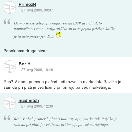
PrimozR
::
27. avg 2009, 00:07
Dejmo še vse železo pri najnovejšem BMWju stehtat, to
pomnožimo s ceno v valjarni/livarni in se pejmo pričkat, koliko
je ta avto precenjen. Doh
Popolnoma druga stvar.
Bor H
::
27. avg 2009, 10:48
Res? V obeh primerih plačaš tudi razvoj in marketink. Razlika je
sam da pri plati je več licenc pri bmwju pa več marketinga.
madmitch
::
27. avg 2009, 12:39
Res? V obeh primerih plačaš tudi razvoj in marketink. Razlika je
sam da pri plati je več licenc pri bmwju pa več marketinga.