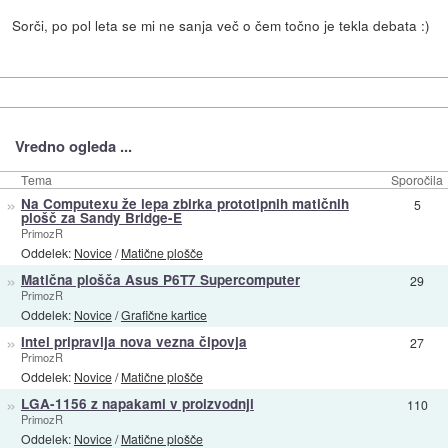
Sorči, po pol leta se mi ne sanja več o čem točno je tekla debata :)
Vredno ogleda ...
Tema
Sporočila
»
Na Computexu že lepa zbirka prototipnih matičnih
5
plošč za Sandy Bridge-E
PrimozR
Oddelek:
Novice
/
Matične plošče
»
Matična plošča Asus P6T7 Supercomputer
29
PrimozR
Oddelek:
Novice
/
Grafične kartice
»
Intel pripravlja nova vezna čipovja
27
PrimozR
Oddelek:
Novice
/
Matične plošče
»
LGA-1156 z napakami v proizvodnji
110
PrimozR
Oddelek:
Novice
/
Matične plošče