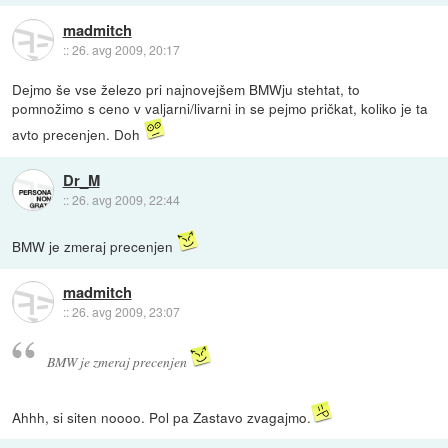
madmitch
::
26. avg 2009, 20:17
Dejmo še vse železo pri najnovejšem BMWju stehtat, to
pomnožimo s ceno v valjarni/livarni in se pejmo pričkat, koliko je ta
avto precenjen. Doh
Dr_M
::
26. avg 2009, 22:44
BMW je zmeraj precenjen
madmitch
::
26. avg 2009, 23:07
BMW je zmeraj precenjen
Ahhh, si siten noooo. Pol pa Zastavo zvagajmo.