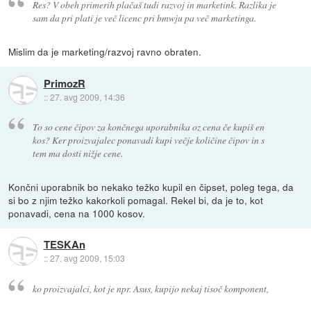
Res? V obeh primerih plačaš tudi razvoj in marketink. Razlika je
sam da pri plati je več licenc pri bmwju pa več marketinga.
Mislim da je marketing/razvoj ravno obraten.
PrimozR
::
27. avg 2009, 14:36
To so cene čipov za končnega uporabnika oz cena če kupiš en
kos? Ker proizvajalec ponavadi kupi večje količine čipov in s
tem ma dosti nižje cene.
Končni uporabnik bo nekako težko kupil en čipset, poleg tega, da
si bo z njim težko kakorkoli pomagal. Rekel bi, da je to, kot
ponavadi, cena na 1000 kosov.
TESKAn
::
27. avg 2009, 15:03
ko proizvajalci, kot je npr. Asus, kupijo nekaj tisoč komponent,