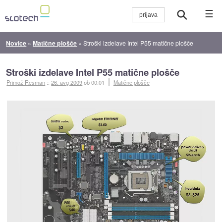
☰
Novice
»
Matične plošče
»
Stroški izdelave Intel P55 matične plošče
Stroški izdelave Intel P55 matične plošče
Primož Resman
::
26. avg 2009
ob 00:01
Matične plošče