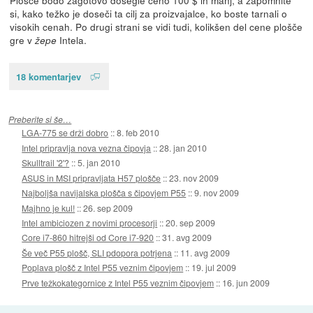
si, kako težko je doseči ta cilj za proizvajalce, ko boste tarnali o
visokih cenah. Po drugi strani se vidi tudi, kolikšen del cene plošče
gre v
Intela.
žepe
18 komentarjev
Preberite si še…
LGA-775 se drži dobro
::
8. feb 2010
Intel pripravlja nova vezna čipovja
::
28. jan 2010
Skulltrail '2'?
::
5. jan 2010
ASUS in MSI pripravljata H57 plošče
::
23. nov 2009
Najboljša navijalska plošča s čipovjem P55
::
9. nov 2009
Majhno je kul!
::
26. sep 2009
Intel ambiciozen z novimi procesorji
::
20. sep 2009
Core i7-860 hitrejši od Core i7-920
::
31. avg 2009
Še več P55 plošč, SLI pdopora potrjena
::
11. avg 2009
Poplava plošč z Intel P55 veznim čipovjem
::
19. jul 2009
Prve težkokategornice z Intel P55 veznim čipovjem
::
16. jun 2009