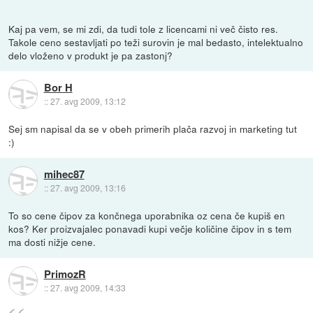
Kaj pa vem, se mi zdi, da tudi tole z licencami ni več čisto res.
Takole ceno sestavljati po teži surovin je mal bedasto, intelektualno
delo vloženo v produkt je pa zastonj?
Bor H
::
27. avg 2009, 13:12
Sej sm napisal da se v obeh primerih plača razvoj in marketing tut
:)
mihec87
::
27. avg 2009, 13:16
To so cene čipov za končnega uporabnika oz cena če kupiš en
kos? Ker proizvajalec ponavadi kupi večje količine čipov in s tem
ma dosti nižje cene.
PrimozR
::
27. avg 2009, 14:33