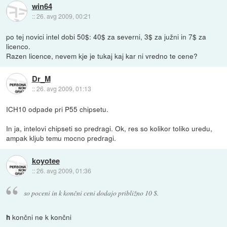
win64
::
26. avg 2009, 00:21
po tej novici intel dobi 50$: 40$ za severni, 3$ za južni in 7$ za
licenco.
Razen licence, nevem kje je tukaj kaj kar ni vredno te cene?
Dr_M
::
26. avg 2009, 01:13
ICH10 odpade pri P55 chipsetu.
In ja, intelovi chipseti so predragi. Ok, res so kolikor toliko uredu,
ampak kljub temu mocno predragi.
koyotee
::
26. avg 2009, 01:36
so poceni in k končni ceni dodajo približno 10 $.
končni ne k končni
h