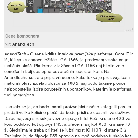
Cene komponent
vir:
AnandTech
- Glavna kritika Intelove
platforme, Core i7 in
AnandTech
premijske
i9, ki ima za osnovo ležišče LGA-1366, je predvsem visoka cena
matičnih plošč. Platforma z ležiščem LGA-1156 naj bi bila zato
cenejša in bolj dostopna povprečnim uporabnikom. Na
Anandtechu so zato pripravili
oceno
, kako težko je proizvajalcem
matičnih plošč izdelati ploščo za 100 $, saj bodo takšne plošče
najpogostejša izbira povprečnih uporabnikov, katerim je platforma
tudi namenjena.
Izkazalo se je, da bodo morali proizvajalci močno zategniti pas ter
prodati veliko količino plošč, da bodo prišli do opaznih zaslužkov.
Daleč največji strošek je vezno čipovje Intel P55, ki stane 40 $ za
kos, podobno kot čipovje P45, a precej manj kot X58, ki stane 70
$. Slednjima je treba prišteti še južni most ICH10R, ki stane 3 $.
Zanimivo je, da čipovje P55 opravlja na moč podobno funkcijo kot