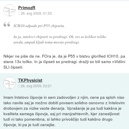
PrimozR
::
26. avg 2009, 01:53
ICH10 odpade pri P55 chipsetu.
In ja, intelovi chipseti so predragi. Ok, res so kolikor toliko
uredu, ampak kljub temu mocno predragi.
Nikjer ne piše da ne. FOra je, da je P55 v bistvu glorified ICH10, pa
stane 13x toliko. In ja čipseti so predragi. dražji so bili samo nVidiini
SLI čipseti.
TKPhysicist
::
26. avg 2009, 03:21
Imam Intelovo čipovje in sem zadovoljen z njim, cene pa sploh niso
tako navite saj je možno dobiti povsem solidno osnovno z Intelovim
drobovjem za nizke vsote denarja. Vprašanje je pa tudi kakšna je
kvaliteta samega čipovja, saj pri manjzahtevnih, kjer zanesljivost
tudi ni tako pomembna, si lahko privoščijo tudi kakšno drugo
čipovje, ki pa je tudi cenejše.