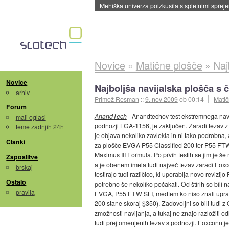
Mehiška univerza poizkusila s spletnimi sprejem
Novice
»
Matične plošče
»
Naj
Novice
Najboljša navijalska plošča s 
arhiv
Primož Resman
::
9. nov 2009
ob 00:14
Matič
Forum
AnandTech
- Anandtechov test ekstremnega navi
mali oglasi
podnožji LGA-1156, je zaključen. Zaradi težav z 
teme zadnjih 24h
je objava nekoliko zavlekla in ni tako podrobna,
Članki
za plošče EVGA P55 Classified 200 ter P55 
Maximus III Formula. Po prvih testih se jim je š
Zaposlitve
a je obenem imela tudi največ težav zaradi Foxc
brskaj
testirajo tudi različico, ki uporablja novo revizi
Ostalo
potrebno še nekoliko počakati. Od štirih so bili 
pravila
EVGA, P55 FTW SLI, medtem ko niso znali uprav
200 stane skoraj $350). Zadovoljni so bili tudi z
zmožnosti navijanja, a tukaj ne znajo razložiti od
tudi prej omenjenih težav s podnožji. Foxconn je 