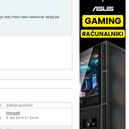
je vsaj imela neko osebnost, sedaj pa
i
Zadnje sporočilo
PrimozR
)
9. feb 2010 01:56:40