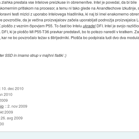
lahka prestala vse Intelove preizkuse in obremenitve. Intel je povedal, da bi bile
omernim pritiskom na procesor, a temu ni tako glede na Anandtechove izkušnje, 
oravni testi mizici z uporabo Intelovega hladilnika, ki naj bi imel enakomerno ob
ve povzročile, da je večina proizvajalcev začela uporabljati podnožja proizvajalca Lo
 ploščo z veznim čipovjem P55. To čast bo Intelu
ukradel
DFI. Intel je svojo različ
n. DFI, ki je ploščo MI P55-T36 pravkar predstavil, bo to potezo naredil v kratkem. Z
, kar ne bo povzročalo težav s štirijedrniki. Plošča bo podpirala tudi dvo dva modu
 SSD in imamo strup v majhni flaški :)
::
10. dec 2010
an 2010
 2009
ajo
::
2. nov 2009
okt 2009
:
26. avg 2009
000