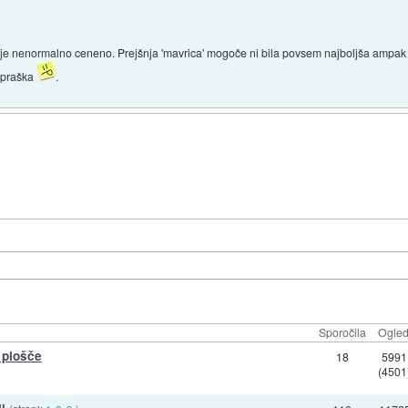
je nenormalno ceneno. Prejšnja 'mavrica' mogoče ni bila povsem najboljša ampak 
a praška
.
Sporočila
Ogled
 plošče
18
5991
(4501