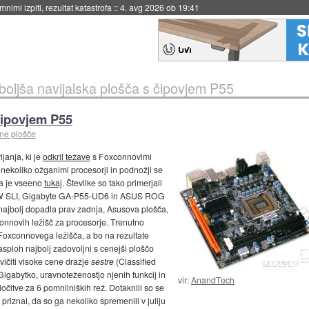
nimi izpiti, rezultat katastrofa
::
4. avg 2026 ob 19:41
boljša navijalska plošča s čipovjem P55
čipovjem P55
ne plošče
janja, ki je
odkril težave
s Foxconnovimi
nekoliko ožganimi procesorji in podnožji se
 a je vseeno
tukaj
. Številke so tako primerjali
FTW SLI, Gigabyte GA-P55-UD6 in ASUS ROG
e najbolj dopadla prav zadnja, Asusova plošča,
onnovih ležišč za procesorje. Trenutno
jo Foxconnovega ležišča, a bo na rezultate
nasploh najbolj zadovoljni s cenejši ploščo
ičiti visoke cene dražje
sestre
(Classified
 Gigabytko, uravnoteženostjo njenih funkcij in
vir:
AnandTech
ločitve za 6 pomnilniških rež. Dotaknili so se
priznal, da so ga nekoliko spremenili v juliju