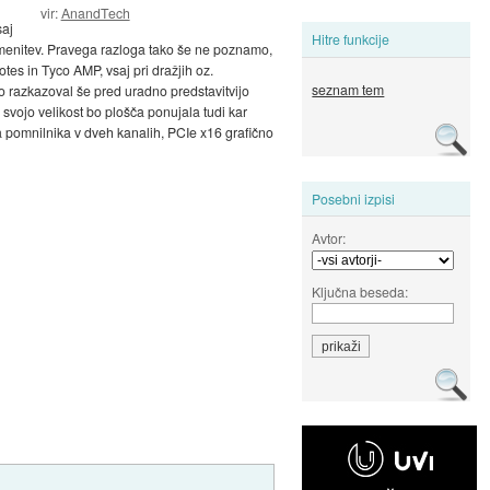
vir:
AnandTech
saj
Hitre funkcije
remenitev. Pravega razloga tako še ne poznamo,
tes in Tyco AMP, vsaj pri dražjih oz.
seznam tem
ico razkazoval še pred uradno predstavitvijo
a svojo velikost bo plošča ponujala tudi kar
la pomnilnika v dveh kanalih, PCIe x16 grafično
Posebni izpisi
Avtor:
Ključna beseda: