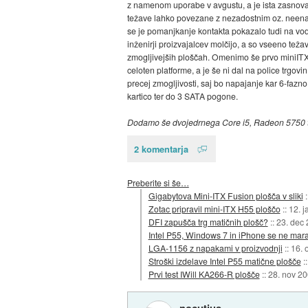
z namenom uporabe v avgustu, a je ista zasnova z
težave lahko povezane z nezadostnim oz. neenak
se je pomanjkanje kontakta pokazalo tudi na vod
inženirji proizvajalcev molčijo, a so vseeno teža
zmogljivejših ploščah. Omenimo še prvo miniITX
celoten platforme, a je še ni dal na police trgovi
precej zmogljivosti, saj bo napajanje kar 6-fazno
kartico ter do 3 SATA pogone.
Dodamo še dvojedrnega Core i5, Radeon 5750 ter
2 komentarja
Preberite si še…
Gigabytova Mini-ITX Fusion plošča v sliki
Zotac pripravil mini-ITX H55 ploščo
::
12. j
DFI zapušča trg matičnih plošč?
::
23. dec
Intel P55, Windows 7 in iPhone se ne mar
LGA-1156 z napakami v proizvodnji
::
16. 
Stroški izdelave Intel P55 matične plošče
:
Prvi test IWill KA266-R plošče
::
28. nov 2
nocutius