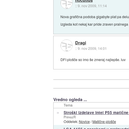
::
9. nov 2009, 11:14
Nova grafična podoba gigabyte plat pa delu
izgleda kot nekaj kar pride zraven pralneg
Dragi
::
9. nov 2009, 14:01
DFI plošče so imo še zmeraj najlepše. luv
Vredno ogleda ...
Tema
»
Stroški izdelave Intel P55 matične
PrimozR
Oddelek:
Novice
/
Matične plošče
»