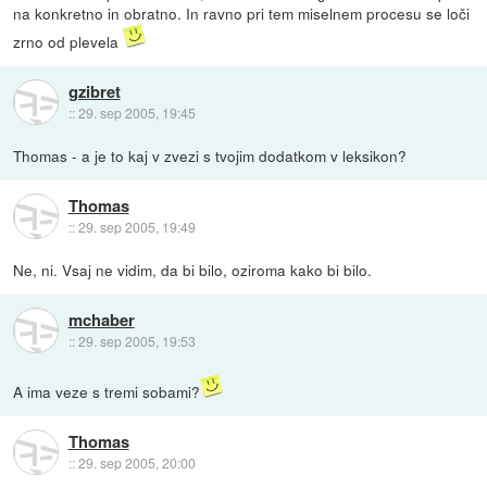
na konkretno in obratno. In ravno pri tem miselnem procesu se loči
zrno od plevela
gzibret
::
29. sep 2005, 19:45
Thomas - a je to kaj v zvezi s tvojim dodatkom v leksikon?
Thomas
::
29. sep 2005, 19:49
Ne, ni. Vsaj ne vidim, da bi bilo, oziroma kako bi bilo.
mchaber
::
29. sep 2005, 19:53
A ima veze s tremi sobami?
Thomas
::
29. sep 2005, 20:00