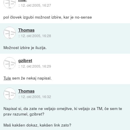
::
12. okt 2005, 16:27
pol človek izgubi možnost izbire, kar je no-sense
Thomas
::
12. okt 2005, 16:28
Možnost izbire je iluzija.
gzibret
::
12. okt 2005, 16:29
Tule
sem že nekaj napisal.
Thomas
::
12. okt 2005, 16:32
Napisal si, da zate ne veljajo omejitve, ki veljajo za TM, če sem te
prav razumel, gzibret?
Maš kakšen dokaz, kakšen link zato?