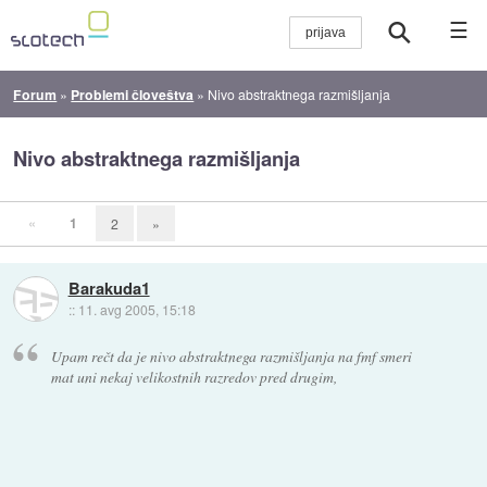
☰
Forum
»
Problemi človeštva
»
Nivo abstraktnega razmišljanja
Nivo abstraktnega razmišljanja
«
1
2
»
Barakuda1
::
11. avg 2005, 15:18
Upam rečt da je nivo abstraktnega razmišljanja na fmf smeri
mat uni nekaj velikostnih razredov pred drugim,