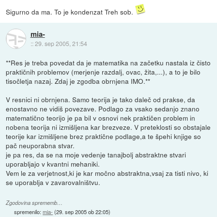
Sigurno da ma. To je kondenzat Treh sob.
mia-
::
29. sep 2005, 21:54
**Res je treba povedat da je matematika na začetku nastala iz čisto
praktičnih problemov (merjenje razdalj, ovac, žita,...), a to je bilo
tisočletja nazaj. Zdaj je zgodba obrnjena IMO.**
V resnici ni obrnjena. Samo teorija je tako daleč od prakse, da
enostavno ne vidiš povezave. Podlago za vsako sedanjo znano
matematično teorijo je pa bil v osnovi nek praktičen problem in
nobena teorija ni izmišljena kar brezveze. V preteklosti so obstajale
teorije kar izmišljene brez praktične podlage,a te špehi knjige so
pač neuporabna stvar.
je pa res, da se na moje vedenje tanajbolj abstraktne stvari
uporabljajo v kvantni mehaniki.
Vem le za verjetnost,ki je kar močno abstraktna,vsaj za tisti nivo, ki
se uporablja v zavarovalništvu.
Zgodovina sprememb…
spremenilo:
mia-
(
29. sep 2005 ob 22:05
)