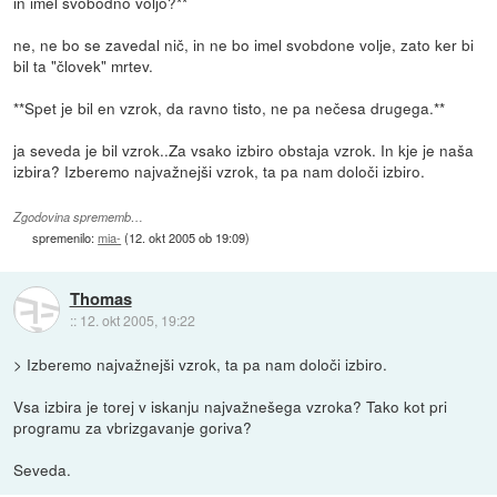
in imel svobodno voljo?**
ne, ne bo se zavedal nič, in ne bo imel svobdone volje, zato ker bi
bil ta "človek" mrtev.
**Spet je bil en vzrok, da ravno tisto, ne pa nečesa drugega.**
ja seveda je bil vzrok..Za vsako izbiro obstaja vzrok. In kje je naša
izbira? Izberemo najvažnejši vzrok, ta pa nam določi izbiro.
Zgodovina sprememb…
spremenilo:
mia-
(
12. okt 2005 ob 19:09
)
Thomas
::
12. okt 2005, 19:22
> Izberemo najvažnejši vzrok, ta pa nam določi izbiro.
Vsa izbira je torej v iskanju najvažnešega vzroka? Tako kot pri
programu za vbrizgavanje goriva?
Seveda.