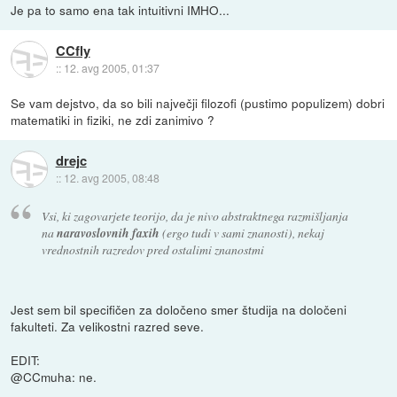
Je pa to samo ena tak intuitivni IMHO...
CCfly
::
12. avg 2005, 01:37
Se vam dejstvo, da so bili največji filozofi (pustimo populizem) dobri
matematiki in fiziki, ne zdi zanimivo ?
drejc
::
12. avg 2005, 08:48
Vsi, ki zagovarjete teorijo, da je nivo abstraktnega razmišljanja
na
naravoslovnih faxih
(ergo tudi v sami znanosti), nekaj
vrednostnih razredov pred ostalimi znanostmi
Jest sem bil specifičen za določeno smer študija na določeni
fakulteti. Za velikostni razred seve.
EDIT:
@CCmuha: ne.