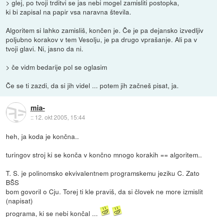
> glej, po tvoji trditvi se jas nebi mogel zamisliti postopka,
ki bi zapisal na papir vsa naravna števila.
Algoritem si lahko zamisliš, končen je. Če je pa dejansko izvedljiv
poljubno korakov v tem Vesolju, je pa drugo vprašanje. Ali pa v
tvoji glavi. Ni, jasno da ni.
> če vidm bedarije pol se oglasim
Če se ti zazdi, da si jih videl ... potem jih začneš pisat, ja.
mia-
::
12. okt 2005, 15:44
heh, ja koda je končna..
turingov stroj ki se konča v končno mnogo korakih == algoritem..
T. S. je polinomsko ekvivalentnem programskemu jeziku C. Zato
BŠS
bom govoril o Cju. Torej ti kle praviš, da si človek ne more izmislit
(napisat)
programa, ki se nebi končal ...