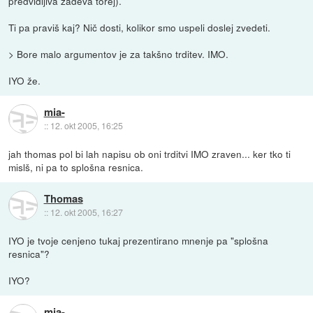
predvidljiva zadeva torej).
Ti pa praviš kaj? Nič dosti, kolikor smo uspeli doslej zvedeti.
> Bore malo argumentov je za takšno trditev. IMO.
IYO že.
mia-
::
12. okt 2005, 16:25
jah thomas pol bi lah napisu ob oni trditvi IMO zraven... ker tko ti
mislš, ni pa to splošna resnica.
Thomas
::
12. okt 2005, 16:27
IYO je tvoje cenjeno tukaj prezentirano mnenje pa "splošna
resnica"?
IYO?
mia-