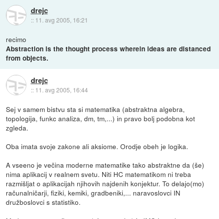
drejc
::
11. avg 2005, 16:21
recimo
Abstraction is the thought process wherein ideas are distanced
from objects.
drejc
::
11. avg 2005, 16:44
Sej v samem bistvu sta si matematika (abstraktna algebra,
topologija, funkc analiza, dm, tm,...) in pravo bolj podobna kot
zgleda.
Oba imata svoje zakone ali aksiome. Orodje obeh je logika.
A vseeno je večina moderne matematike tako abstraktne da (še)
nima aplikacij v realnem svetu. Niti HC matematikom ni treba
razmišljat o aplikacijah njihovih najdenih konjektur. To delajo(mo)
računalničarji, fiziki, kemiki, gradbeniki,... naravoslovci IN
družboslovci s statistiko.