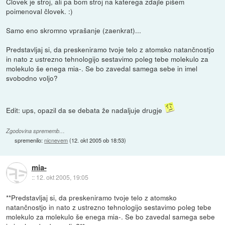
Človek je stroj, ali pa bom stroj na katerega zdajle pišem
poimenoval človek. :)
Samo eno skromno vprašanje (zaenkrat)...
Predstavljaj si, da preskeniramo tvoje telo z atomsko natančnostjo
in nato z ustrezno tehnologijo sestavimo poleg tebe molekulo za
molekulo še enega mia-. Se bo zavedal samega sebe in imel
svobodno voljo?
Edit: ups, opazil da se debata že nadaljuje drugje
Zgodovina sprememb…
spremenilo:
nicnevem
(
12. okt 2005 ob 18:53
)
mia-
::
12. okt 2005, 19:05
**Predstavljaj si, da preskeniramo tvoje telo z atomsko
natančnostjo in nato z ustrezno tehnologijo sestavimo poleg tebe
molekulo za molekulo še enega mia-. Se bo zavedal samega sebe