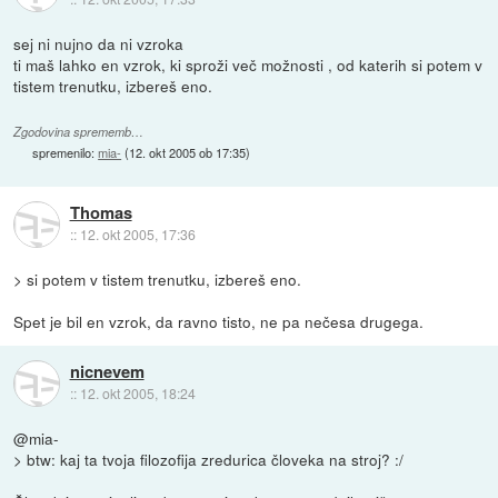
sej ni nujno da ni vzroka
ti maš lahko en vzrok, ki sproži več možnosti , od katerih si potem v
tistem trenutku, izbereš eno.
Zgodovina sprememb…
spremenilo:
mia-
(
12. okt 2005 ob 17:35
)
Thomas
::
12. okt 2005, 17:36
> si potem v tistem trenutku, izbereš eno.
Spet je bil en vzrok, da ravno tisto, ne pa nečesa drugega.
nicnevem
::
12. okt 2005, 18:24
@mia-
> btw: kaj ta tvoja filozofija zredurica človeka na stroj? :/