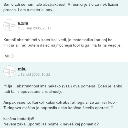
Samo zdi se nam tale abstraktnost. V resnici je šlo za nek fizični
proces. I am a material boy.
drejc
::
30. sep 2005, 20:17
Karkoli abstrahiraš v katerikoli vedi, je matematika (pa naj bo
finitna ali ne) potem daleč najmočnejši tool ki ga ima ta nš vesolje.
IMHO
mia-
::
12. okt 2005, 10:22
**Hja .. abstraktnost ima nekako (vsaj) dva pomena. Eden je lahko
tudi ta - nepovezano z realnostjo.
Ampak vseeno. Karkoli kakorkoli abstratnega si že zamisli kdo -
Turingova mašina je napravila neko končno število operacij.**
kakšna bedarija!!
Nevem zakaj uporabljaš pojme k neveš kaj pomenjo?