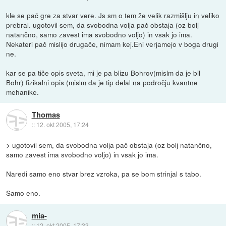
kle se pač gre za stvar vere. Js sm o tem že velik razmišlju in veliko
prebral. ugotovil sem, da svobodna volja pač obstaja (oz bolj
natančno, samo zavest ima svobodno voljo) in vsak jo ima.
Nekateri pač mislijo drugače, nimam kej.Eni verjamejo v boga drugi
ne.
kar se pa tiče opis sveta, mi je pa blizu Bohrov(mislm da je bil
Bohr) fizikalni opis (mislm da je tip delal na področju kvantne
mehanike.
Thomas
::
12. okt 2005, 17:24
> ugotovil sem, da svobodna volja pač obstaja (oz bolj natančno,
samo zavest ima svobodno voljo) in vsak jo ima.
Naredi samo eno stvar brez vzroka, pa se bom strinjal s tabo.
Samo eno.
mia-
::
12. okt 2005, 17:33