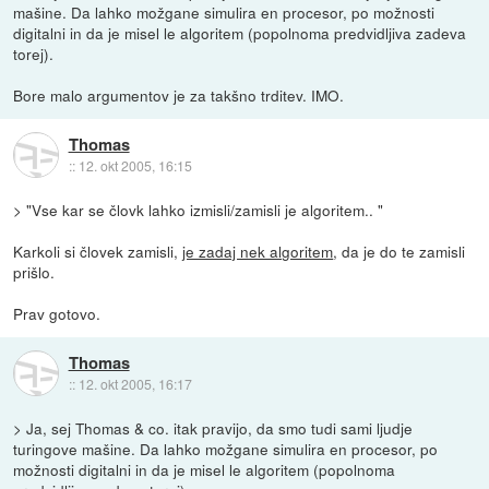
mašine. Da lahko možgane simulira en procesor, po možnosti
digitalni in da je misel le algoritem (popolnoma predvidljiva zadeva
torej).
Bore malo argumentov je za takšno trditev. IMO.
Thomas
::
12. okt 2005, 16:15
> "Vse kar se človk lahko izmisli/zamisli je algoritem.. "
Karkoli si človek zamisli,
je zadaj nek algoritem
, da je do te zamisli
prišlo.
Prav gotovo.
Thomas
::
12. okt 2005, 16:17
> Ja, sej Thomas & co. itak pravijo, da smo tudi sami ljudje
turingove mašine. Da lahko možgane simulira en procesor, po
možnosti digitalni in da je misel le algoritem (popolnoma