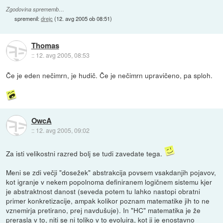
Zgodovina sprememb…
spremenil:
drejc
(
12. avg 2005 ob 08:51
)
Thomas
::
12. avg 2005, 08:53
Če je eden nečimrn, je hudič. Če je nečimrn upravičeno, pa sploh.
OwcA
::
12. avg 2005, 09:02
Za isti velikostni razred bolj se tudi zavedate tega.
Meni se zdi večji "dosežek" abstrakcija povsem vsakdanjih pojavov,
kot igranje v nekem popolnoma definiranem logičnem sistemu kjer
je abstraktnost danost (seveda potem tu lahko nastopi obratni
primer konkretizacije, ampak kolikor poznam matematike jih to ne
vznemirja pretirano, prej navdušuje). In "HC" matematika je že
prerasla v to, niti se ni toliko v to evoluira, kot ji je enostavno