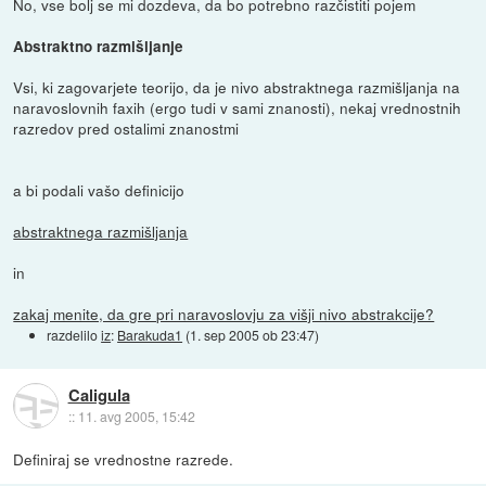
No, vse bolj se mi dozdeva, da bo potrebno razčistiti pojem
Abstraktno razmišljanje
Vsi, ki zagovarjete teorijo, da je nivo abstraktnega razmišljanja na
naravoslovnih faxih (ergo tudi v sami znanosti), nekaj vrednostnih
razredov pred ostalimi znanostmi
a bi podali vašo definicijo
abstraktnega razmišljanja
in
zakaj menite, da gre pri naravoslovju za višji nivo abstrakcije?
razdelilo
iz
:
Barakuda1
(
1. sep 2005 ob 23:47
)
Caligula
::
11. avg 2005, 15:42
Definiraj se vrednostne razrede.