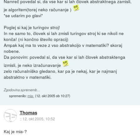
Namreč povedal si, da vse kar si lah človek abstraktnega zamisli,
je algoritem(torej neko računanje )
*se udarim po glavi*
Poglej si kaj je turingov stroj!
In ne samo to, človek si lah zmisli turingov stroj ki se nikoli ne
konča! (ni končno število opracij)
Ampak kaj ma to veze z vso abstrakcijo v matematiki? skoraj
nobene.
Da ponovim: povedal si, da vse kar si lah človek abstraktenga
izmisli, je neko izračunavanje
zelo računalniško gledano, kar pa je nekaj, kar je najmanj
abstraktno v matematiki.
Zgodovina sprememb…
spremenilo:
mia-
(
12. okt 2005 ob 10:27
)
Thomas
::
12. okt 2005, 10:52
Kaj je mia-?