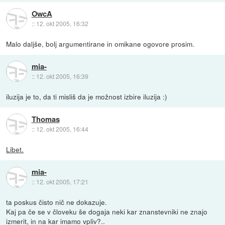
OwcA
::
12. okt 2005, 16:32
Malo daljše, bolj argumentirane in omikane ogovore prosim.
mia-
::
12. okt 2005, 16:39
iluzija je to, da ti misliš da je možnost izbire iluzija :)
Thomas
::
12. okt 2005, 16:44
Libet.
mia-
::
12. okt 2005, 17:21
ta poskus čisto nič ne dokazuje.
Kaj pa če se v človeku še dogaja neki kar znanstevniki ne znajo
izmerit, in na kar imamo vpliv?..