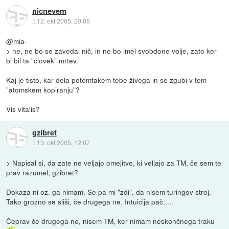
nicnevem
::
12. okt 2005, 20:05
@mia-
> ne, ne bo se zavedal nič, in ne bo imel svobdone volje, zato ker
bi bil ta "človek" mrtev.
Kaj je tisto, kar dela potemtakem tebe živega in se zgubi v tem
"atomskem kopiranju"?
Vis vitalis?
gzibret
::
13. okt 2005, 12:07
> Napisal si, da zate ne veljajo omejitve, ki veljajo za TM, če sem te
prav razumel, gzibret?
Dokaza ni oz. ga nimam. Se pa mi "zdi", da nisem turingov stroj.
Tako grozno se sliši, če drugega ne. Intuicija pač.....
Čeprav če drugega ne, nisem TM, ker nimam neskončnega traku