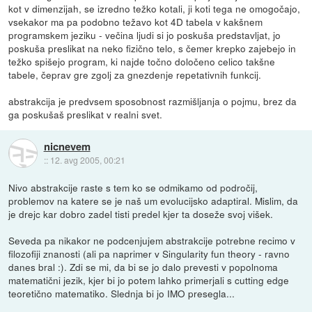
kot v dimenzijah, se izredno težko kotali, ji koti tega ne omogočajo,
vsekakor ma pa podobno težavo kot 4D tabela v kakšnem
programskem jeziku - večina ljudi si jo poskuša predstavljat, jo
poskuša preslikat na neko fizično telo, s čemer krepko zajebejo in
težko spišejo program, ki najde točno določeno celico takšne
tabele, čeprav gre zgolj za gnezdenje repetativnih funkcij.
abstrakcija je predvsem sposobnost razmišljanja o pojmu, brez da
ga poskušaš preslikat v realni svet.
nicnevem
::
12. avg 2005, 00:21
Nivo abstrakcije raste s tem ko se odmikamo od področij,
problemov na katere se je naš um evolucijsko adaptiral. Mislim, da
je drejc kar dobro zadel tisti predel kjer ta doseže svoj višek.
Seveda pa nikakor ne podcenjujem abstrakcije potrebne recimo v
filozofiji znanosti (ali pa naprimer v Singularity fun theory - ravno
danes bral :). Zdi se mi, da bi se jo dalo prevesti v popolnoma
matematični jezik, kjer bi jo potem lahko primerjali s cutting edge
teoretično matematiko. Slednja bi jo IMO presegla...