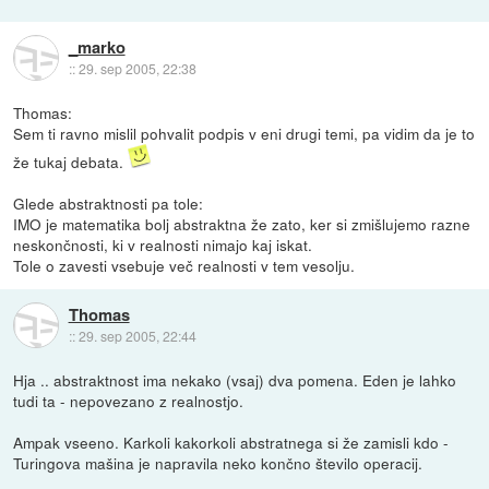
_marko
::
29. sep 2005, 22:38
Thomas:
Sem ti ravno mislil pohvalit podpis v eni drugi temi, pa vidim da je to
že tukaj debata.
Glede abstraktnosti pa tole:
IMO je matematika bolj abstraktna že zato, ker si zmišlujemo razne
neskončnosti, ki v realnosti nimajo kaj iskat.
Tole o zavesti vsebuje več realnosti v tem vesolju.
Thomas
::
29. sep 2005, 22:44
Hja .. abstraktnost ima nekako (vsaj) dva pomena. Eden je lahko
tudi ta - nepovezano z realnostjo.
Ampak vseeno. Karkoli kakorkoli abstratnega si že zamisli kdo -
Turingova mašina je napravila neko končno število operacij.