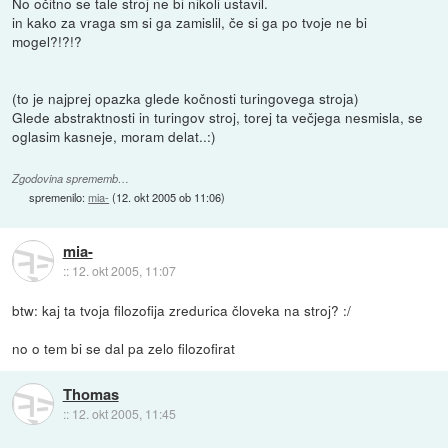
No očitno se tale stroj ne bi nikoli ustavil.
in kako za vraga sm si ga zamislil, če si ga po tvoje ne bi
mogel?!?!?
(to je najprej opazka glede kočnosti turingovega stroja)
Glede abstraktnosti in turingov stroj, torej ta večjega nesmisla, se
oglasim kasneje, moram delat..:)
Zgodovina sprememb…
spremenilo:
mia-
(
12. okt 2005 ob 11:06
)
mia-
::
12. okt 2005, 11:07
btw: kaj ta tvoja filozofija zredurica človeka na stroj? :/
no o tem bi se dal pa zelo filozofirat
Thomas
::
12. okt 2005, 11:45