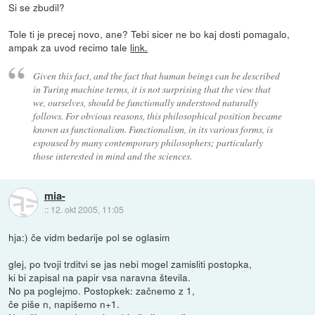
Si se zbudil?
Tole ti je precej novo, ane? Tebi sicer ne bo kaj dosti pomagalo,
ampak za uvod recimo tale
link.
Given this fact, and the fact that human beings can be described
in Turing machine terms, it is not surprising that the view that
we, ourselves, should be functionally understood naturally
follows. For obvious reasons, this philosophical position became
known as functionalism. Functionalism, in its various forms, is
espoused by many contemporary philosophers; particularly
those interested in mind and the sciences.
mia-
::
12. okt 2005, 11:05
hja:) če vidm bedarije pol se oglasim
glej, po tvoji trditvi se jas nebi mogel zamisliti postopka,
ki bi zapisal na papir vsa naravna števila.
No pa poglejmo. Postopkek: začnemo z 1,
če piše n, napišemo n+1.