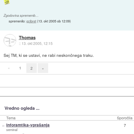
Zgodovina sprememb…
spremenilo:
gzibret
(
13. okt 2005 ob 12:09
)
Thomas
::
13. okt 2005, 12:15
Sej TM, ki se ustavi, ne rabi neskončnega traku.
«
1
2
»
Vredno ogleda ...
Tema
Sporočila
»
Inforamtika-vprašanja
7
seminal