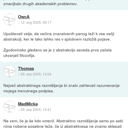
zmanjkalo drugih akademskih problemov.
OwcA
::
12. avg 2005, 09:17
Upoštevati velja, da večina znanstvenih panog teži k vse večji
abstrakciji, ker le tako lahko res v splošnem razložiš pojave.
Zgodovinsko gledano se je z abstrakcijo seveda prva začela
ukvarjati filozofija.
Thomas
::
29. sep 2005, 14:04
Največ abstraktnega razmišljanja bi znalo zahtevati razumevanje
mojega trenutnega podpisa.
MadMicka
::
29. sep 2005, 14:41
Ne vem, če je še kdo omenil. Abstraktno razmišljanje samo po sebi
nima nobene posebne teže, če iz abstraktnega ne znamo sklepati