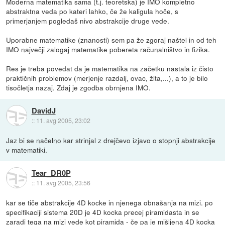
Moderna matematika sama (t.j. teoretska) je IMO kompletno
abstraktna veda po kateri lahko, če že kaligula hoče, s
primerjanjem pogledaš nivo abstrakcije druge vede.
Uporabne matematike (znanosti) sem pa že zgoraj naštel in od teh
IMO največji zalogaj matematike pobereta računalništvo in fizika.
Res je treba povedat da je matematika na začetku nastala iz čisto
praktičnih problemov (merjenje razdalj, ovac, žita,...), a to je bilo
tisočletja nazaj. Zdaj je zgodba obrnjena IMO.
DavidJ
::
11. avg 2005, 23:02
Jaz bi se načelno kar strinjal z drejčevo izjavo o stopnji abstrakcije
v matematiki.
Tear_DR0P
::
11. avg 2005, 23:56
kar se tiče abstrakcije 4D kocke in njenega obnašanja na mizi. po
specifikaciji sistema 20D je 4D kocka precej piramidasta in se
zaradi tega na mizi vede kot piramida - če pa je mišljena 4D kocka