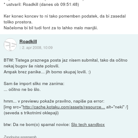
* ustvaril: Roadkill (danes ob 09:51:48)
Ker konec koncev to ni tako pomemben podatek, da bi zasedal
toliko prostora.
Načeloma bi bil tudi font za to lahko malo manjši.
Roadkill
::
2. apr 2008, 10:09
BTW: Tistega praznega posta jaz nisem submital, tako da očitno
nekaj bugov še niste polovili.
Ampak brez panike... jih bomo skupaj lovili. :)
Sam še import slikc me zanima:
... očitno ne bo šlo.
hmm... v previewu pokaže pravilno, napiše pa error:
[img src="
http://cache.kotaku.com/assets/resource...
alt="neki" /]
(seveda s trikotnimi oklepaji)
btw: Da ne bom(o) spamal novice:
Slo tech sandbox
Zgodovina sprememb…