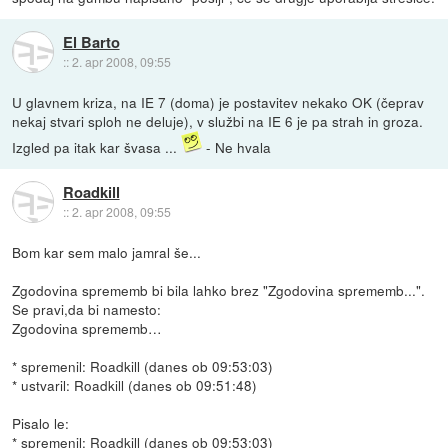
El Barto
::
2. apr 2008, 09:55
U glavnem kriza, na IE 7 (doma) je postavitev nekako OK (čeprav
nekaj stvari sploh ne deluje), v službi na IE 6 je pa strah in groza.
Izgled pa itak kar švasa ...
- Ne hvala
Roadkill
::
2. apr 2008, 09:55
Bom kar sem malo jamral še...
Zgodovina sprememb bi bila lahko brez "Zgodovina sprememb...".
Se pravi,da bi namesto:
Zgodovina sprememb…
* spremenil: Roadkill (danes ob 09:53:03)
* ustvaril: Roadkill (danes ob 09:51:48)
Pisalo le:
* spremenil: Roadkill (danes ob 09:53:03)