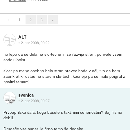
«
1
2
3
»
ALT
::
2. apr 2008, 00:22
no lepo da se dela na slo-techu in se razvija stran. pohvale vsem
sodelujocim..
sicer pa mene osebno bela stran prevec bode v oči, tko da bom
zaenkrat kr ostau na starem slo-tech, kasneje pa se malo poigral z
novimi temami..
svenica
::
2. apr 2008, 00:27
Prvoaprilska šala, koga bašete s takšnimi cenenostmi? Saj nismo
debili.
Drugače vse super, le črno temo še dodajte.