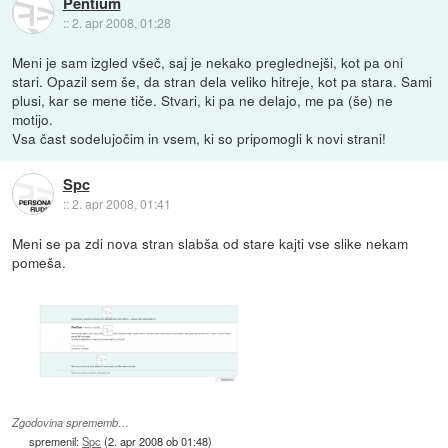
Pentium
::
2. apr 2008, 01:28
Meni je sam izgled všeč, saj je nekako preglednejši, kot pa oni
stari. Opazil sem še, da stran dela veliko hitreje, kot pa stara. Sami
plusi, kar se mene tiče. Stvari, ki pa ne delajo, me pa (še) ne
motijo.
Vsa čast sodelujočim in vsem, ki so pripomogli k novi strani!
Spc
::
2. apr 2008, 01:41
Meni se pa zdi nova stran slabša od stare kajti vse slike nekam
pomeša.
Zgodovina sprememb…
spremenil:
Spc
(
2. apr 2008 ob 01:48
)