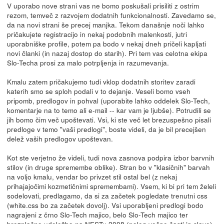
V uporabo nove strani vas ne bomo poskušali prisiliti z ostrim
rezom, temveč z razvojem dodatnih funkcionalnosti. Zavedamo se,
da na novi strani še precej manjka. Tekom današnje noči lahko
pričakujete registracijo in nekaj podobnih malenkosti, jutri
uporabniške profile, potem pa bodo v nekaj dneh pričeli kapljati
novi članki (in nazaj dostop do starih). Pri tem vas celotna ekipa
Slo-Techa prosi za malo potrpljenja in razumevanja.
Kmalu zatem pričakujemo tudi vklop dodatnih storitev zaradi
katerih smo se sploh podali v to dejanje. Veseli bomo vseh
pripomb, predlogov in pohval (uporabite lahko oddelek Slo-Tech,
komentarje na to temo ali e-mail -- kar vam je ljubše). Potrudili se
jih bomo čim več upoštevati. Vsi, ki ste več let brezuspešno pisali
predloge v temo "vaši predlogi", boste videli, da je bil precejšen
delež vaših predlogov upoštevan.
Kot ste verjetno že videli, tudi nova zasnova podpira izbor barvnih
stilov (in druge spremembe oblike). Stran bo v "klasičnih" barvah
na voljo kmalu, vendar bo privzet stil ostal bel (z nekaj
prihajajočimi kozmetičnimi spremembami). Vsem, ki bi pri tem želeli
sodelovati, predlagamo, da si za začetek pogledate trenutni css
(white.css bo za začetek dovolj). Vsi uporabljeni predlogi bodo
nagrajeni z črno Slo-Tech majico, belo Slo-Tech majico ter
brezplačno udeležbo na NESTu.2008 (poleg večne časti in slave).