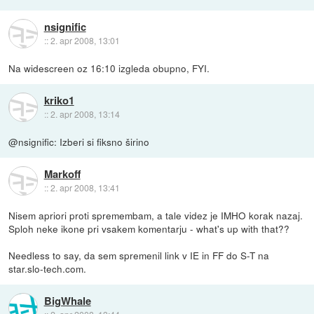
nsignific
::
2. apr 2008, 13:01
Na widescreen oz 16:10 izgleda obupno, FYI.
kriko1
::
2. apr 2008, 13:14
@nsignific: Izberi si fiksno širino
Markoff
::
2. apr 2008, 13:41
Nisem apriori proti spremembam, a tale videz je IMHO korak nazaj.
Sploh neke ikone pri vsakem komentarju - what's up with that??
Needless to say, da sem spremenil link v IE in FF do S-T na
star.slo-tech.com.
BigWhale