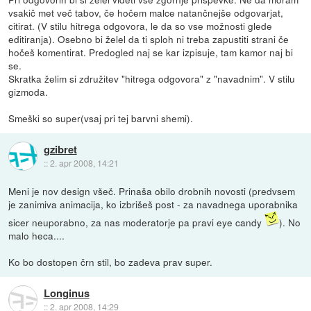
vsakič met več tabov, če hočem malce natančnejše odgovarjat,
citirat. (V stilu hitrega odgovora, le da so vse možnosti glede
editiranja). Osebno bi želel da ti sploh ni treba zapustiti strani če
hočeš komentirat. Predogled naj se kar izpisuje, tam kamor naj bi
se.
Skratka želim si združitev "hitrega odgovora" z "navadnim". V stilu
gizmoda.
Smeški so super(vsaj pri tej barvni shemi).
gzibret
::
2. apr 2008, 14:21
Meni je nov design všeč. Prinaša obilo drobnih novosti (predvsem
je zanimiva animacija, ko izbrišeš post - za navadnega uporabnika
sicer neuporabno, za nas moderatorje pa pravi eye candy
). No
malo heca....
Ko bo dostopen črn stil, bo zadeva prav super.
Longinus
::
2. apr 2008, 14:29