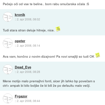
Pečejo oči od vse te beline.. bom rabu smučarska očala :S
kronik
::
2. apr 2008, 08:02
Tudi stara stran deluje hitreje, nice.
opeter
::
2. apr 2008, 08:14
Ava vam, končno z novim dizajnom! Pa novi smajliji so tudi OK
Dead_Eye
::
2. apr 2008, 08:28
Mene motijo malo premajhni fonti, sicer jih lahko bp povečam s
ctrl+ ampak bi bilo boljše če bi bili že po defaultu malo večji.
Frgazor
::
2. apr 2008, 08:44