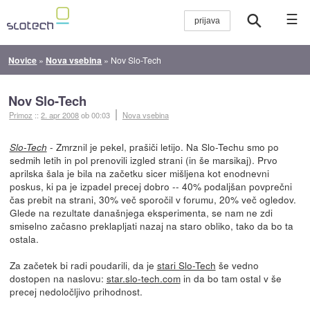
☰
Novice
»
Nova vsebina
»
Nov Slo-Tech
Nov Slo-Tech
Primoz
::
2. apr 2008
ob 00:03
Nova vsebina
- Zmrznil je pekel, prašiči letijo. Na Slo-Techu smo po
Slo-Tech
sedmih letih in pol prenovili izgled strani (in še marsikaj). Prvo
aprilska šala je bila na začetku sicer mišljena kot enodnevni
poskus, ki pa je izpadel precej dobro -- 40% podaljšan povprečni
čas prebit na strani, 30% več sporočil v forumu, 20% več ogledov.
Glede na rezultate današnjega eksperimenta, se nam ne zdi
smiselno začasno preklapljati nazaj na staro obliko, tako da bo ta
ostala.
Za začetek bi radi poudarili, da je
stari Slo-Tech
še vedno
dostopen na naslovu:
star.slo-tech.com
in da bo tam ostal v še
precej nedoločljivo prihodnost.