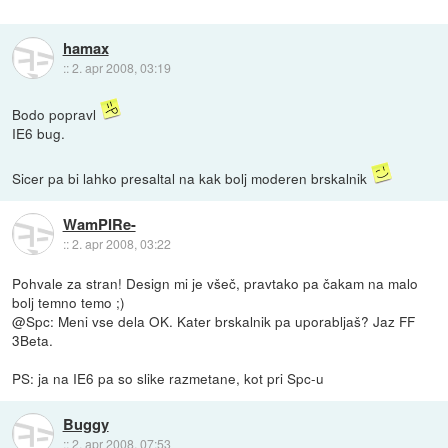
hamax
::
2. apr 2008, 03:19
Bodo popravl
IE6 bug.
Sicer pa bi lahko presaltal na kak bolj moderen brskalnik
WamPIRe-
::
2. apr 2008, 03:22
Pohvale za stran! Design mi je všeč, pravtako pa čakam na malo
bolj temno temo ;)
@Spc: Meni vse dela OK. Kater brskalnik pa uporabljaš? Jaz FF
3Beta.
PS: ja na IE6 pa so slike razmetane, kot pri Spc-u
Buggy
::
2. apr 2008, 07:53