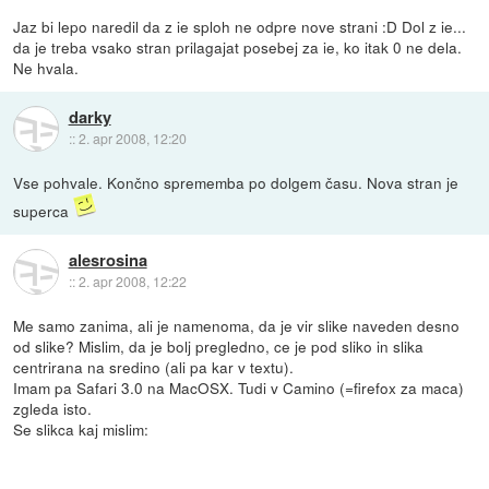
Jaz bi lepo naredil da z ie sploh ne odpre nove strani :D Dol z ie...
da je treba vsako stran prilagajat posebej za ie, ko itak 0 ne dela.
Ne hvala.
darky
::
2. apr 2008, 12:20
Vse pohvale. Končno sprememba po dolgem času. Nova stran je
superca
alesrosina
::
2. apr 2008, 12:22
Me samo zanima, ali je namenoma, da je vir slike naveden desno
od slike? Mislim, da je bolj pregledno, ce je pod sliko in slika
centrirana na sredino (ali pa kar v textu).
Imam pa Safari 3.0 na MacOSX. Tudi v Camino (=firefox za maca)
zgleda isto.
Se slikca kaj mislim: