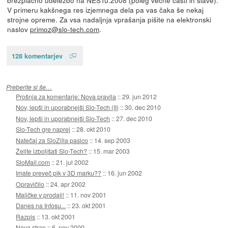
V primeru kakšnega res izjemnega dela pa vas čaka še nekaj
strojne opreme. Za vsa nadaljnja vprašanja pišite na elektronski
naslov
primoz@slo-tech.com
.
128 komentarjev
Preberite si še…
Prošnja za komentarje: Nova pravila
::
29. jun 2012
Nov, lepši in uporabnejši Slo-Tech (II)
::
30. dec 2010
Nov, lepši in uporabnejši Slo-Tech
::
27. dec 2010
Slo-Tech gre naprej
::
28. okt 2010
Natečaj za SloZilla pasico
::
14. sep 2003
Želite izboljšati Slo-Tech?
::
15. mar 2003
SloMail.com
::
21. jul 2002
Imate preveč pik v 3D marku??
::
16. jun 2002
Opravičilo
::
24. apr 2002
Majičke v prodaji!
::
11. nov 2001
Danes na Infosu...
::
23. okt 2001
Razpis
::
13. okt 2001
Nova stran
::
6. nov 2000