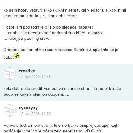
ko sem hotev vstaviti sliko (kliknim sem tukaj v editorju slikco in mi
je editor sam dodal url, sem dobil error:
Pozor! Pri podatkih je prišlo do sledeče napake:
Uporabili ste neveljavno / nedovoljeno HTML oznako:
... tukej pa pac img src=...
Drugace pa kar lahko recem je samo Končno & splačalo se je
čakat
creative
::
2. apr 2008, 12:45
zelo dobro ste uredili vse pohvale z moje strani! Lepo bi bilo če
bodo še kakšni skini omogočeni. :D
xyxyxyxy
::
2. apr 2008, 12:55
Pohvale tudi z moje strani, le črno barvo čimprej dodajte, kajti
bolščanje v belino je očem zelo neprijazno. xD Ouch!