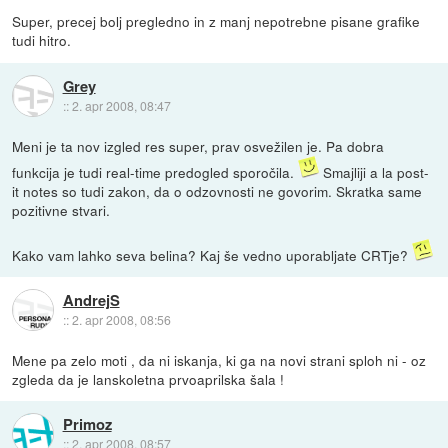
Super, precej bolj pregledno in z manj nepotrebne pisane grafike
tudi hitro.
Grey
::
2. apr 2008, 08:47
Meni je ta nov izgled res super, prav osvežilen je. Pa dobra
funkcija je tudi real-time predogled sporočila.
Smajliji a la post-
it notes so tudi zakon, da o odzovnosti ne govorim. Skratka same
pozitivne stvari.
Kako vam lahko seva belina? Kaj še vedno uporabljate CRTje?
AndrejS
::
2. apr 2008, 08:56
Mene pa zelo moti , da ni iskanja, ki ga na novi strani sploh ni - oz
zgleda da je lanskoletna prvoaprilska šala !
Primoz
::
2. apr 2008, 08:57