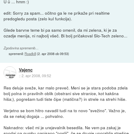
Ü ü ... hmm :)
edit: Sorry za spam... očitno ga le ne prikaže pri realtime
predogledu posta (zelo kul funkcija).
Glede barvne teme bi pa samo omenil, da mi zelena, ki je za
ozadje menija, ni najbolj všeč. Bi bolj pričakoval Slo-Tech zeleno...
Zgodovina sprememb…
spremenil:
Roadkill
(
2. apr 2008 ob 09:53
)
Vajenc
::
2. apr 2008, 09:52
Res deluje sveže, kar malo preveč. Meni se je stara podoba zdela
bolj polna in pravilnih oblik (obstrani sive stranice, kot kakšna
hiša;), pogrešam tudi tiste čipe (matična?) in strele na strehi hiše.
Verjetno se bom hitro navadil tudi na to novo "svežino". Važno je,
da se nekaj dogaja ... pohvalno.
Naknadno: všeč mi je urejevalnik besedila. Ne vem pa zakaj je
spodaj na gumbu napisano "poslji", če se drugje uporablja strešice.