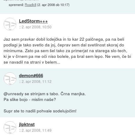
spremenil:
Roadkill
(
2. apr 2008 ob 10:17
)
LedStorm+++
::
2. apr 2008, 10:50
Jaz sem pravkar dobil lcdejčka in to kar 22 palčnega, pa na beli
podlagi je tako svetlo da joj, čeprav sem dal svetilnost skoraj do
minimuma. Zato pa sem šel tako za primerjat na starega slo-tech,
ki je v črnem pa me oči niso bolele, pa bral sem lepo. Ne vem, če bi
se navadil na strani v belem...
demon#666
::
2. apr 2008, 11:12
@unready se strinjam s tabo. Črna manjka.
Pa slike bojo - mislim naše?
Supr ste to nadili pohvale sodelujočim!
jlpktnst
::
2. apr 2008, 11:49