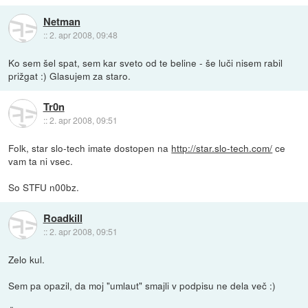
Netman
::
2. apr 2008, 09:48
Ko sem šel spat, sem kar sveto od te beline - še luči nisem rabil
prižgat :) Glasujem za staro.
Tr0n
::
2. apr 2008, 09:51
Folk, star slo-tech imate dostopen na
http://star.slo-tech.com/
ce
vam ta ni vsec.
So STFU n00bz.
Roadkill
::
2. apr 2008, 09:51
Zelo kul.
Sem pa opazil, da moj "umlaut" smajli v podpisu ne dela več :)