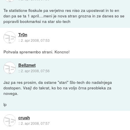
Te statisticne floskule pa verjetno res niso za upostevat in to en
dan pa se ta 1 april....meni je nova stran grozna in ze danes so se
popravili bookmarksi na star slo-tech
Tr0n
::
2. apr 2008, 07:53
Pohvala spremembo strani. Koncno!
Bellzmet
::
2. apr 2008, 07:56
Jaz pa res prosim, da ostane "stari" Slo-tech do nadalnjega
dostopen. Vsaj! do takrat, ko bo na voljo črna preobleka za
novega.
lp
crush
::
2. apr 2008, 07:57