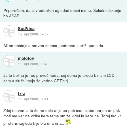
Priporočam, da si v oddelkih ogledaš desni menu. Splošno iskanje
bo ASAP.
SodVina
::
2. apr 2008, 09:07
Ali bo obstajala barvna shema, podobna stari? upam da.
molotov
::
2. apr 2008, 09:40
Ja ta belina je res preveč huda, sej doma je uredu k mam LCD ,
sam u službi majo še vedno CRTje :|
tx-z
::
2. apr 2008, 09:41
Zdej ne vem a to še ne dela al je pa pač mau slabo narjen ampak
moti me ker ne vidim kere teme sm že videl in kere ne..Torej tko kt
pr starm izgledu k je bla una črta..