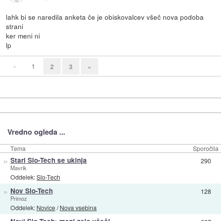
lahk bi se naredila anketa če je obiskovalcev všeč nova podoba
strani
ker meni ni
lp
«
1
2
3
»
Vredno ogleda ...
Tema
Sporočila
»
Stari Slo-Tech se ukinja
290
Mavrik
Oddelek:
Slo-Tech
»
Nov Slo-Tech
128
Primoz
Oddelek:
Novice
/
Nova vsebina