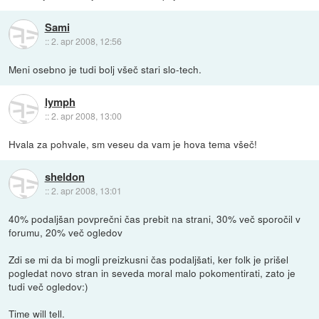
Sami
::
2. apr 2008, 12:56
Meni osebno je tudi bolj všeč stari slo-tech.
lymph
::
2. apr 2008, 13:00
Hvala za pohvale, sm veseu da vam je hova tema všeč!
sheldon
::
2. apr 2008, 13:01
40% podaljšan povprečni čas prebit na strani, 30% več sporočil v
forumu, 20% več ogledov
Zdi se mi da bi mogli preizkusni čas podaljšati, ker folk je prišel
pogledat novo stran in seveda moral malo pokomentirati, zato je
tudi več ogledov:)
Time will tell.