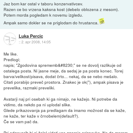
Jaz bom kar ostal v taboru konzervativcev.
Razen ce bo vrzena kaksna kost (debelo oblozena z mesom).
Potem morda pogledam k novemu izgledu.
Ampak samo dokler se ne priglodam do hrustanca.
Luka Percic
::
2. apr 2008, 14:05
Me like.
Predlogi;
napis; "Zgodovina sprememb&#8230;" se ne dovolj razlikuje od
ostalega posta. Ni jasne meje, da sedaj je pa posta konec. Torej
barva/velikost/pisava, dodat črto... nekaj, da se nebo mešalo.
Citati porabijo preveč prostora. Znakec je ok("), ampak pisava je
prevelika, razmaki preveliki.
Avatarji naj pri osebah ki ga nimajo, ne kažejo. Ni potrebe da
vidimo, da nekdo pa ni uplodal slike.
Glede prikazovanja pa predlagam da imamo možnost da se kaže,
ne kaže, ter kaže v črnobelem(default?).
Če se vam pač da.
Pri odgovorih bi si želel videti vse zgornje prispevke. Ne da moram