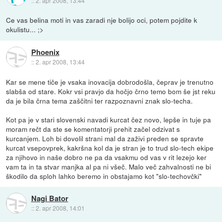
::
2. apr 2008, 13:44
Ce vas belina moti in vas zaradi nje bolijo oci, potem pojdite k
okulistu... ;>
Phoenix
::
2. apr 2008, 13:44
Kar se mene tiče je vsaka inovacija dobrodošla, čeprav je trenutno
slabša od stare. Kokr vsi pravjo da hočjo črno temo bom še jst reku
da je bila črna tema zaščitni ter razpoznavni znak slo-techa.
Kot pa je v stari slovenski navadi kurcat čez novo, lepše in tuje pa
moram rečt da ste se komentatorji prehit začel odzivat s
kurcanjem. Loh bi dovolil strani mal da zaživi preden se spravte
kurcat vsepovprek, kakršna kol da je stran je to trud slo-tech ekipe
za njihovo in naše dobro ne pa da vsakmu od vas v rit lezejo ker
vam ta in ta stvar manjka al pa ni všeč. Malo več zahvalnosti ne bi
škodilo da sploh lahko beremo in obstajamo kot "slo-techovčki"
Nagi Bator
::
2. apr 2008, 14:01