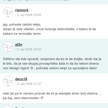
ripmork
::
2. apr 2008, 00:40
jap, pohvale celotni ekipi.
dizajn je zelo všečen ,nove funkcije dobrodošle, v bistvu le še
čakam na temnejšo temo.
al3n
::
2. apr 2008, 00:50
Odlično ste tole opravili, verjamem da bo le še boljše. strah me je
le bilo, da je vse skupaj prvoaprilska šala in da bo tekom dneva
nov design izginil :D . pohvale celotni ekipi za opravljeno delo!
deco16
::
2. apr 2008, 01:27
mah jst pa kr moram priznat da mi je starejša stran bolj všečna ...
pa kaj, sem staromoden :P