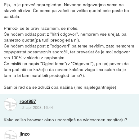
Pip, to je preveč nepregledno. Navadno odgovarjmo samo na
stavek ali dva. Če bomo pa začeli na veliko quotat cele poste bo
pa štala.
Primoz- če te prav razumem, se motiš.
Če hočem oddat post z "hitri odgovor", nemorem vse urejat, pa
pametno quotat(pa tudi predogleda ni).
Če hočem oddat post z "odgovori" pa teme nevidim, zato nemorem
copy/pastat posameznih sporočil, ter preverjat če je moj odgovor
res 100% v skladu z napisanim.
Če misliš na napis "Ogled teme"(v "Odgovori"), pa naj povem da
tam pač nič ne kaže(in da nevem kakšno vlogo ima sploh da je
tam- a bi tam moral biti predogled teme?).
Sam bi rad da se združi oba načina (imo najelegantnejše).
root987
::
2. apr 2008, 16:44
Kako veliko browser okno uporabljaš na widescreen monitorju?
jinzo