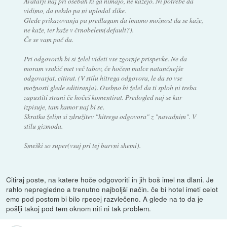
Avatarji naj pri osebah ki ga nimajo, ne kažejo. Ni potrebe da
vidimo, da nekdo pa ni uplodal slike.
Glede prikazovanja pa predlagam da imamo možnost da se kaže,
ne kaže, ter kaže v črnobelem(default?).
Če se vam pač da.
Pri odgovorih bi si želel videti vse zgornje prispevke. Ne da
moram vsakič met več tabov, če hočem malce natančnejše
odgovarjat, citirat. (V stilu hitrega odgovora, le da so vse
možnosti glede editiranja). Osebno bi želel da ti sploh ni treba
zapustiti strani če hočeš komentirat. Predogled naj se kar
izpisuje, tam kamor naj bi se.
Skratka želim si združitev "hitrega odgovora" z "navadnim". V
stilu gizmoda.
Smeški so super(vsaj pri tej barvni shemi).
Citiraj poste, na katere hoče odgovoriti in jih boš imel na dlani. Je
rahlo nepregledno a trenutno najboljši način. če bi hotel imeti celot
emo pod postom bi bilo rpecej razvlečeno. A glede na to da je
pošlji takoj pod tem oknom niti ni tak problem.