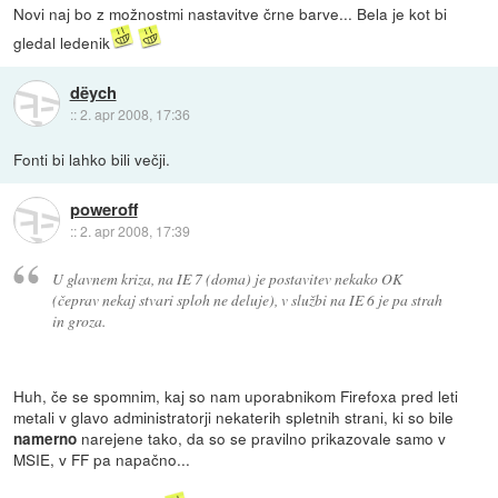
Novi naj bo z možnostmi nastavitve črne barve... Bela je kot bi
gledal ledenik
dëych
::
2. apr 2008, 17:36
Fonti bi lahko bili večji.
poweroff
::
2. apr 2008, 17:39
U glavnem kriza, na IE 7 (doma) je postavitev nekako OK
(čeprav nekaj stvari sploh ne deluje), v službi na IE 6 je pa strah
in groza.
Huh, če se spomnim, kaj so nam uporabnikom Firefoxa pred leti
metali v glavo administratorji nekaterih spletnih strani, ki so bile
narejene tako, da so se pravilno prikazovale samo v
namerno
MSIE, v FF pa napačno...