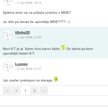
::
3. apr 2008, 19:18
Spletna stran se ne prikaže pravilno v MSIE?
Ja, kdo pa danes še uporablja MSIE???? :-)
tilinho20
::
3. apr 2008, 21:20
Novi S-T je ql. Samo črno barvo želim.
Do takrat pa bom
uporabljal tastari S-T.
Looney
::
3. apr 2008, 21:27
Jaz zvečer preklopim na starega.
2
«
1
3
»