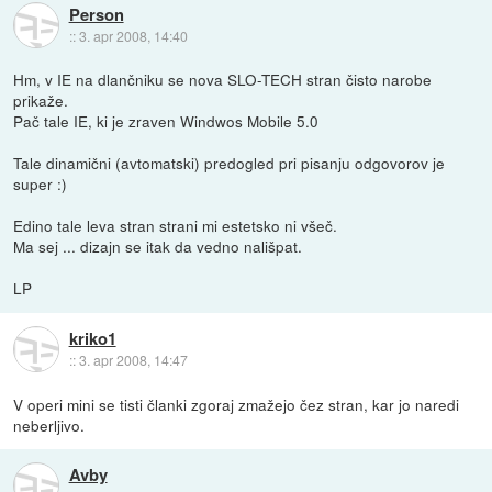
Person
::
3. apr 2008, 14:40
Hm, v IE na dlančniku se nova SLO-TECH stran čisto narobe
prikaže.
Pač tale IE, ki je zraven Windwos Mobile 5.0
Tale dinamični (avtomatski) predogled pri pisanju odgovorov je
super :)
Edino tale leva stran strani mi estetsko ni všeč.
Ma sej ... dizajn se itak da vedno nališpat.
LP
kriko1
::
3. apr 2008, 14:47
V operi mini se tisti članki zgoraj zmažejo čez stran, kar jo naredi
neberljivo.
Avby