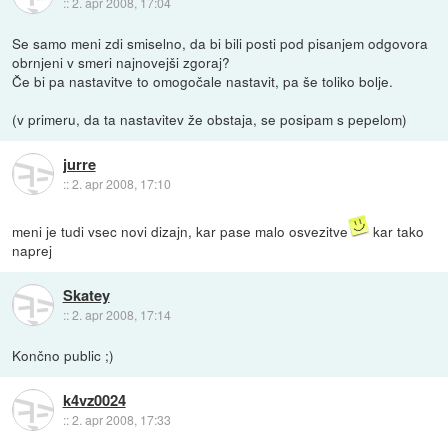
::
2. apr 2008, 17:04
Se samo meni zdi smiselno, da bi bili posti pod pisanjem odgovora
obrnjeni v smeri najnovejši zgoraj?
Če bi pa nastavitve to omogočale nastavit, pa še toliko bolje.
(v primeru, da ta nastavitev že obstaja, se posipam s pepelom)
jurre
::
2. apr 2008, 17:10
meni je tudi vsec novi dizajn, kar pase malo osvezitve
kar tako
naprej
Skatey
::
2. apr 2008, 17:14
Končno public ;)
k4vz0024
::
2. apr 2008, 17:33