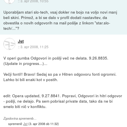
::
3. apr 2008, 10:55
Uporabljam stari slo-tech, vsaj dokler ne bojo na voljo novi manj
beli skini. Primož, a bi se dalo v profil dodati nastavitev, da
obvestila o novih odgovorih na mail pošlje z linkom "star.slo-
tech/..."?
Jst
::
3. apr 2008, 11:25
V operi gumba Odgovori in pošlji več ne delata. 9.26.8835.
(Update in progress...)...
Večji fonti!! Bravo! Sedaj so pa v Hitren odgovoru fonti ogromni.
Lahko bi bili enaki kot v postih.
edit: Opera updated, 9.27.8841. Popravi, Odgovori in hitri odgovor
- pošlji, ne delajo. Pa sem pobrisal private data, tako da ne bi
smelo biti nič v konfliktu.
Zgodovina sprememb…
spremenil:
Jst
(
3. apr 2008 ob 11:32
)