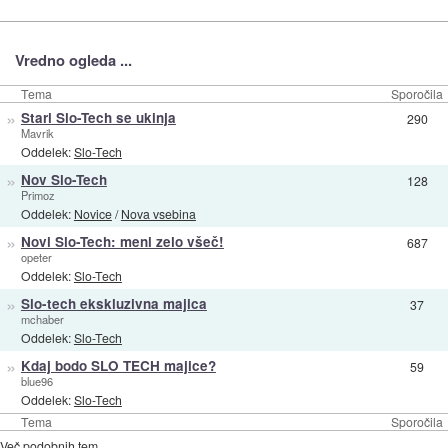
Vredno ogleda ...
Tema
Sporočila
»
Stari Slo-Tech se ukinja
290
Mavrik
Oddelek:
Slo-Tech
»
Nov Slo-Tech
128
Primoz
Oddelek:
Novice
/
Nova vsebina
»
Novi Slo-Tech: meni zelo všeč!
687
opeter
Oddelek:
Slo-Tech
»
Slo-tech ekskluzivna majica
37
mchaber
Oddelek:
Slo-Tech
»
Kdaj bodo SLO TECH majice?
59
blue96
Oddelek:
Slo-Tech
Tema
Sporočila
Več podobnih tem