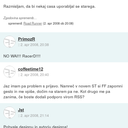
Razmisljam, da bi nekaj casa uporabljal se starega.
Zgodovina sprememb…
spremenil:
Road Runner
(
2. apr 2008 ob 20:08
)
PrimozR
::
2. apr 2008, 20:38
NO WAI!!! RacerD!!!!
coffeetime12
::
2. apr 2008, 20:40
Jaz imam pa problem s prijavo. Namreč v novem ST si FF zapomni
geslo in me vpiše, dočim na starem pa ne. Kot drugo me pa
zanima, če boste dodali podporo virom RSS?
Jst
::
2. apr 2008, 21:14
Pohvale designu in avtorju designa!