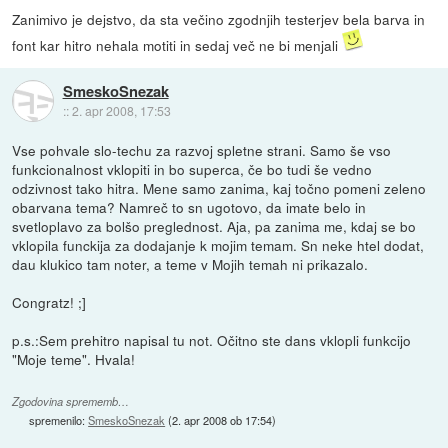
Zanimivo je dejstvo, da sta večino zgodnjih testerjev bela barva in
font kar hitro nehala motiti in sedaj več ne bi menjali
SmeskoSnezak
::
2. apr 2008, 17:53
Vse pohvale slo-techu za razvoj spletne strani. Samo še vso
funkcionalnost vklopiti in bo superca, če bo tudi še vedno
odzivnost tako hitra. Mene samo zanima, kaj točno pomeni zeleno
obarvana tema? Namreč to sn ugotovo, da imate belo in
svetloplavo za bolšo preglednost. Aja, pa zanima me, kdaj se bo
vklopila funckija za dodajanje k mojim temam. Sn neke htel dodat,
dau klukico tam noter, a teme v Mojih temah ni prikazalo.
Congratz! ;]
p.s.:Sem prehitro napisal tu not. Očitno ste dans vklopli funkcijo
"Moje teme". Hvala!
Zgodovina sprememb…
spremenilo:
SmeskoSnezak
(
2. apr 2008 ob 17:54
)