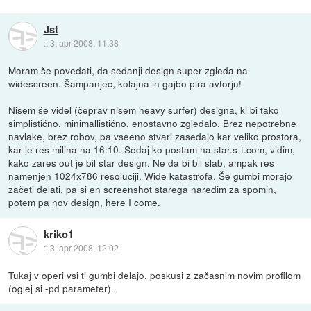
Jst
::
3. apr 2008, 11:38
Moram še povedati, da sedanji design super zgleda na
widescreen. Šampanjec, kolajna in gajbo pira avtorju!
Nisem še videl (čeprav nisem heavy surfer) designa, ki bi tako
simplistično, minimallistično, enostavno zgledalo. Brez nepotrebne
navlake, brez robov, pa vseeno stvari zasedajo kar veliko prostora,
kar je res milina na 16:10. Sedaj ko postam na star.s-t.com, vidim,
kako zares out je bil star design. Ne da bi bil slab, ampak res
namenjen 1024x786 resoluciji. Wide katastrofa. Še gumbi morajo
začeti delati, pa si en screenshot starega naredim za spomin,
potem pa nov design, here I come.
kriko1
::
3. apr 2008, 12:02
Tukaj v operi vsi ti gumbi delajo, poskusi z začasnim novim profilom
(oglej si -pd parameter).