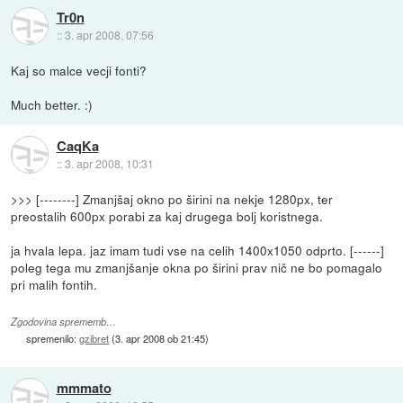
Tr0n
::
3. apr 2008, 07:56
Kaj so malce vecji fonti?
Much better. :)
CaqKa
::
3. apr 2008, 10:31
>>> [--------] Zmanjšaj okno po širini na nekje 1280px, ter
preostalih 600px porabi za kaj drugega bolj koristnega.
ja hvala lepa. jaz imam tudi vse na celih 1400x1050 odprto. [------]
poleg tega mu zmanjšanje okna po širini prav nič ne bo pomagalo
pri malih fontih.
Zgodovina sprememb…
spremenilo:
gzibret
(
3. apr 2008 ob 21:45
)
mmmato