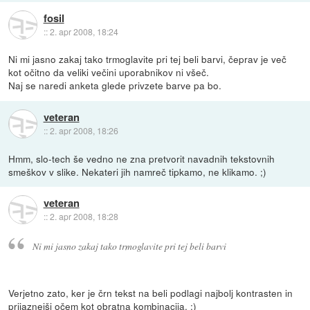
fosil
::
2. apr 2008, 18:24
Ni mi jasno zakaj tako trmoglavite pri tej beli barvi, čeprav je več
kot očitno da veliki večini uporabnikov ni všeč.
Naj se naredi anketa glede privzete barve pa bo.
veteran
::
2. apr 2008, 18:26
Hmm, slo-tech še vedno ne zna pretvorit navadnih tekstovnih
smeškov v slike. Nekateri jih namreč tipkamo, ne klikamo. ;)
veteran
::
2. apr 2008, 18:28
Ni mi jasno zakaj tako trmoglavite pri tej beli barvi
Verjetno zato, ker je črn tekst na beli podlagi najbolj kontrasten in
prijaznejši očem kot obratna kombinacija. ;)