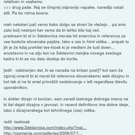
relativen in vsakemu
>>> drug paše. Naj se čimprej odpravijo napake, naredijo ostali
stili. Pa bo mirna bosna.
mah nekateri pač vemo kako dolgo se stvari že vlečejo... pa smo
zato bolj nestrpni ker vemo da bi lahko bilo kaj več.
predvsem bi st in 3delavnica morala bit smernica in referenca za
vse bodoče slovenske pejdze, tako s css in html vidika... ampak to
jih je že kdaj prehitel tee-kiosk ki je medtem že tudi down...
enostavno in na stju kot na 3delavnci manjka novega svežega
kadra ki bi se mu dalo dostop do korita.
[edit - odstranjen del, ki se nanaša na brisan post]? kot sem že
zgoraj omenil bi st moral bit referenca slovenskemu web dizajnu in
kot tak si ne bi smel privoščit nedelovanja v ie6 regardless številu
uporabnikov.
in dokler dizajn ni končan, sam zaradi lastnega dobrega imena ne
bi šel dajati dizajna v javnost. in racerd definitivno ima dobre ideje,
tako z dizajnerskega kot tehničnega (css) vidika.
/edit: teekiosk
http://www.3delavnica.com/index.php?mai...
http://cssmania.com/galleries/2006/07/1...