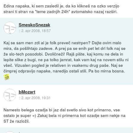
Edina napaka, ki sem zasledil je, da ko klikneš na ozko verzijo
strani ti stran na "teme zadnjih 24h" avtomatsko nazaj razširi.
SmeskoSnezak
::
2. apr 2008, 18:57
Kaj se sam men zdi al je folk preveč nestrpen? Dajte ovim malo
mira, da pošlihtajo zadeve. A prej pa se enih pet let drl folk naj se
že slo-tech posodobi. Dvoličneži! Rajš pište, kaj komu ne dela in
lepite slike z bugi, ne pa tolko jamrat, kak vam kaj na novem stilu ni
všeč. Vizualen pogled je relativen in vsakemu drug paše. Naj se
čimprej odpravijo napake, naredijo ostali stili. Pa bo mirna bosna.
bMozart
::
2. apr 2008, 19:31
Namesto belega ozadja bi jaz dal svetlo sivo kot primarno, vse
ostalo je super =) Zakaj bela ni primerna kot ozadje sem nekje na
ST že razložil.