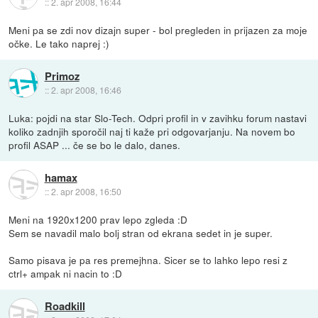
::
2. apr 2008, 16:44
Meni pa se zdi nov dizajn super - bol pregleden in prijazen za moje
očke. Le tako naprej :)
Primoz
::
2. apr 2008, 16:46
Luka: pojdi na star Slo-Tech. Odpri profil in v zavihku forum nastavi
koliko zadnjih sporočil naj ti kaže pri odgovarjanju. Na novem bo
profil ASAP ... če se bo le dalo, danes.
hamax
::
2. apr 2008, 16:50
Meni na 1920x1200 prav lepo zgleda :D
Sem se navadil malo bolj stran od ekrana sedet in je super.
Samo pisava je pa res premejhna. Sicer se to lahko lepo resi z
ctrl+ ampak ni nacin to :D
Roadkill