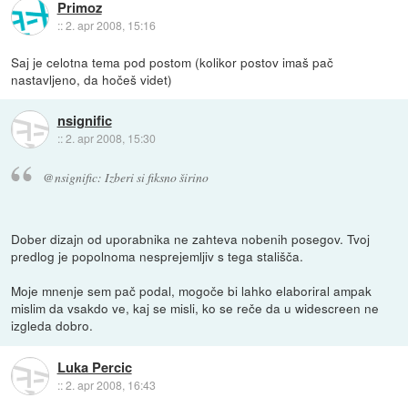
Primoz
::
2. apr 2008, 15:16
Saj je celotna tema pod postom (kolikor postov imaš pač
nastavljeno, da hočeš videt)
nsignific
::
2. apr 2008, 15:30
@nsignific: Izberi si fiksno širino
Dober dizajn od uporabnika ne zahteva nobenih posegov. Tvoj
predlog je popolnoma nesprejemljiv s tega stališča.
Moje mnenje sem pač podal, mogoče bi lahko elaboriral ampak
mislim da vsakdo ve, kaj se misli, ko se reče da u widescreen ne
izgleda dobro.
Luka Percic
::
2. apr 2008, 16:43