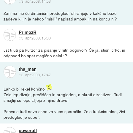
::
3. apr 2008, 14:53
Zanima me če dinamični predogled "shranjuje v kakšno bazo
zadeve ki jih je nekdo "mislil" napisati ampak jih na koncu ni?
PrimozR
::
3. apr 2008, 15:00
Jst ti utripa kurzor za pisanje v hitri odgovor? Če ja, stisni črko, in
odgovori bo spet magično delal :P
tha_man
::
3. apr 2008, 17:47
Lahko bi rekel končno
Zelo lep dizajn, prečiščen in pregleden, a hkrati atraktiven. Tudi
smajliji se lepo zlijejo z njim. Bravo!
Pohvale tudi novo okno za vnos sporočilo. Zelo funkcionalno, živi
predogled je super.
poweroff