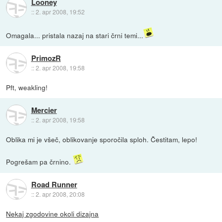
Looney
::
2. apr 2008, 19:52
Omagala... pristala nazaj na stari črni temi...
PrimozR
::
2. apr 2008, 19:58
Pft, weakling!
Mercier
::
2. apr 2008, 19:58
Oblika mi je všeč, oblikovanje sporočila sploh. Čestitam, lepo!
Pogrešam pa črnino.
Road Runner
::
2. apr 2008, 20:08
Nekaj zgodovine okoli dizajna