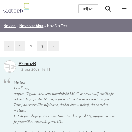
☰
Novice
»
Nova vsebina
»
Nov Slo-Tech
2
«
1
3
»
PrimozR
::
2. apr 2008, 15:14
Me like.
Predlogi;
napis; "Zgodovina sprememb&#8230;" se ne dovolj razlikuje
od ostalega posta. Ni jasne meje, da sedaj je pa posta konec.
Torej barva/velikost/pisava, dodat črto... nekaj, da se nebo
mešalo.
Citati porabijo preveč prostora. Znakec je ok("), ampak pisava
je prevelika, razmaki preveliki.