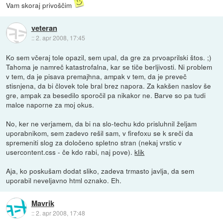
Vam skoraj privoščim
veteran
::
2. apr 2008, 17:45
Ko sem včeraj tole opazil, sem upal, da gre za prvoaprilski štos. ;)
Tahoma je namreč katastrofalna, kar se tiče berljivosti. Ni problem
v tem, da je pisava premajhna, ampak v tem, da je preveč
stisnjena, da bi človek tole bral brez napora. Za kakšen naslov še
gre, ampak za besedilo sporočil pa nikakor ne. Barve so pa tudi
malce naporne za moj okus.
No, ker ne verjamem, da bi na slo-techu kdo prisluhnil željam
uporabnikom, sem zadevo rešil sam, v firefoxu se k sreči da
spremeniti slog za določeno spletno stran (nekaj vrstic v
usercontent.css - če kdo rabi, naj pove).
klik
Aja, ko poskušam dodat sliko, zadeva trmasto javlja, da sem
uporabil neveljavno html oznako. Eh.
Mavrik
::
2. apr 2008, 17:48