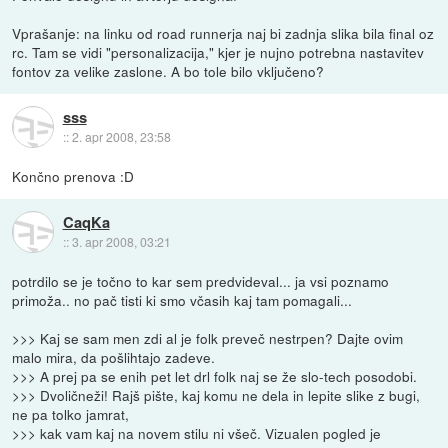
Vprašanje: na linku od road runnerja naj bi zadnja slika bila final oz
rc. Tam se vidi "personalizacija," kjer je nujno potrebna nastavitev
fontov za velike zaslone. A bo tole bilo vključeno?
sss
::
2. apr 2008, 23:58
Končno prenova :D
CaqKa
::
3. apr 2008, 03:21
potrdilo se je točno to kar sem predvideval... ja vsi poznamo
primoža.. no pač tisti ki smo včasih kaj tam pomagali...
>>> Kaj se sam men zdi al je folk preveč nestrpen? Dajte ovim
malo mira, da pošlihtajo zadeve.
>>> A prej pa se enih pet let drl folk naj se že slo-tech posodobi.
>>> Dvoličneži! Rajš pište, kaj komu ne dela in lepite slike z bugi,
ne pa tolko jamrat,
>>> kak vam kaj na novem stilu ni všeč. Vizualen pogled je