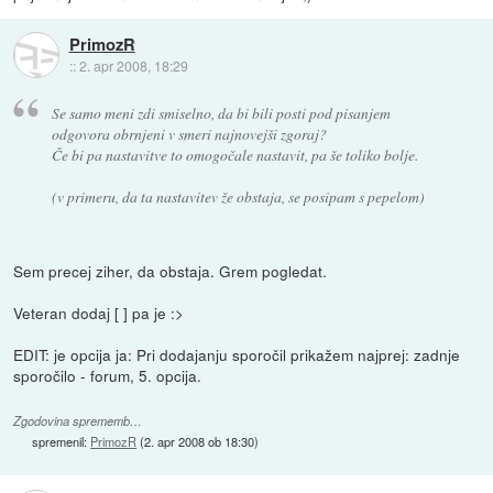
PrimozR
::
2. apr 2008, 18:29
Se samo meni zdi smiselno, da bi bili posti pod pisanjem
odgovora obrnjeni v smeri najnovejši zgoraj?
Če bi pa nastavitve to omogočale nastavit, pa še toliko bolje.
(v primeru, da ta nastavitev že obstaja, se posipam s pepelom)
Sem precej ziher, da obstaja. Grem pogledat.
Veteran dodaj [ ] pa je :>
EDIT: je opcija ja: Pri dodajanju sporočil prikažem najprej: zadnje
sporočilo - forum, 5. opcija.
Zgodovina sprememb…
spremenil:
PrimozR
(
2. apr 2008 ob 18:30
)