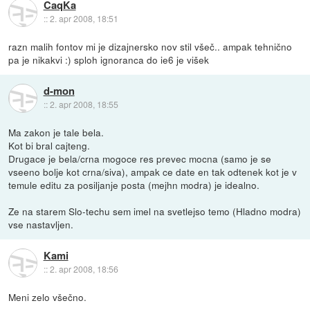
CaqKa
::
2. apr 2008, 18:51
razn malih fontov mi je dizajnersko nov stil všeč.. ampak tehnično
pa je nikakvi :) sploh ignoranca do ie6 je višek
d-mon
::
2. apr 2008, 18:55
Ma zakon je tale bela.
Kot bi bral cajteng.
Drugace je bela/crna mogoce res prevec mocna (samo je se
vseeno bolje kot crna/siva), ampak ce date en tak odtenek kot je v
temule editu za posiljanje posta (mejhn modra) je idealno.
Ze na starem Slo-techu sem imel na svetlejso temo (Hladno modra)
vse nastavljen.
Kami
::
2. apr 2008, 18:56
Meni zelo všečno.