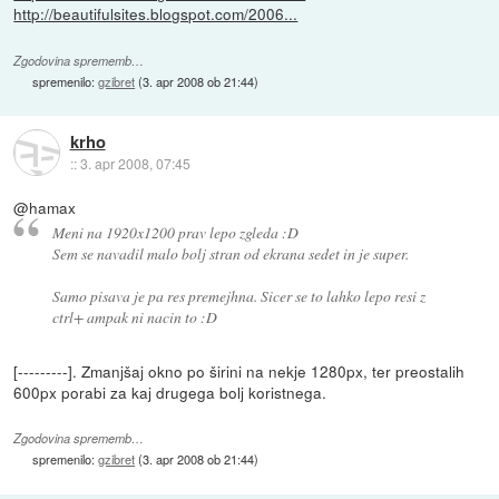
http://beautifulsites.blogspot.com/2006...
Zgodovina sprememb…
spremenilo:
gzibret
(
3. apr 2008 ob 21:44
)
krho
::
3. apr 2008, 07:45
@hamax
Meni na 1920x1200 prav lepo zgleda :D
Sem se navadil malo bolj stran od ekrana sedet in je super.
Samo pisava je pa res premejhna. Sicer se to lahko lepo resi z
ctrl+ ampak ni nacin to :D
[---------]. Zmanjšaj okno po širini na nekje 1280px, ter preostalih
600px porabi za kaj drugega bolj koristnega.
Zgodovina sprememb…
spremenilo:
gzibret
(
3. apr 2008 ob 21:44
)