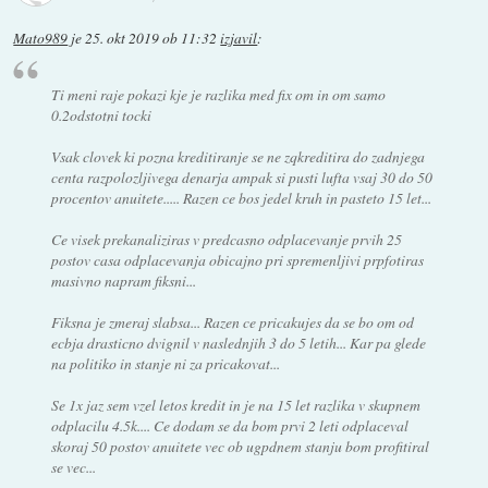
Mato989
je
25. okt 2019 ob 11:32
izjavil
:
Ti meni raje pokazi kje je razlika med fix om in om samo
0.2odstotni tocki
Vsak clovek ki pozna kreditiranje se ne zqkreditira do zadnjega
centa razpolozljivega denarja ampak si pusti lufta vsaj 30 do 50
procentov anuitete..... Razen ce bos jedel kruh in pasteto 15 let...
Ce visek prekanaliziras v predcasno odplacevanje prvih 25
postov casa odplacevanja obicajno pri spremenljivi prpfotiras
masivno napram fiksni...
Fiksna je zmeraj slabsa... Razen ce pricakujes da se bo om od
ecbja drasticno dvignil v naslednjih 3 do 5 letih... Kar pa glede
na politiko in stanje ni za pricakovat...
Se 1x jaz sem vzel letos kredit in je na 15 let razlika v skupnem
odplacilu 4.5k.... Ce dodam se da bom prvi 2 leti odplaceval
skoraj 50 postov anuitete vec ob ugpdnem stanju bom profitiral
se vec...