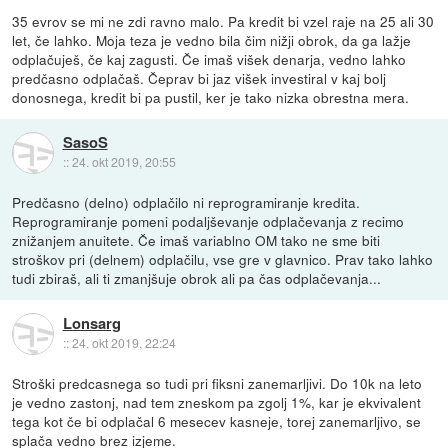
35 evrov se mi ne zdi ravno malo. Pa kredit bi vzel raje na 25 ali 30
let, če lahko. Moja teza je vedno bila čim nižji obrok, da ga lažje
odplačuješ, če kaj zagusti. Če imaš višek denarja, vedno lahko
predčasno odplačaš. Čeprav bi jaz višek investiral v kaj bolj
donosnega, kredit bi pa pustil, ker je tako nizka obrestna mera.
SasoS
::
24. okt 2019, 20:55
Predčasno (delno) odplačilo ni reprogramiranje kredita.
Reprogramiranje pomeni podaljševanje odplačevanja z recimo
znižanjem anuitete. Če imaš variablno OM tako ne sme biti
stroškov pri (delnem) odplačilu, vse gre v glavnico. Prav tako lahko
tudi zbiraš, ali ti zmanjšuje obrok ali pa čas odplačevanja...
Lonsarg
::
24. okt 2019, 22:24
Stroški predcasnega so tudi pri fiksni zanemarljivi. Do 10k na leto
je vedno zastonj, nad tem zneskom pa zgolj 1%, kar je ekvivalent
tega kot če bi odplačal 6 mesecev kasneje, torej zanemarljivo, se
splača vedno brez izjeme.