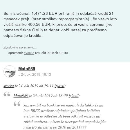
Sem izračunal: 1,471.28 EUR prihraniš in odplačaš kredit 21
mesecev prejt. (brez stroškov reprogramiranja) , če vsako leto
vložiš razliko 400,56 EUR, ki pride, če bi vzel s spremenljivo
namesto fiskne OM in ta denar vložil nazaj za predčasno
odplačevanje kredita.
Zgodovina sprememb…
spremenil:
svecka
(
24. okt 2019 ob 19:15
)
Mato989
::
24. okt 2019, 19:13
svecka
je
24. okt 2019 ob 19:11
izjavil
:
Mato989
je
24. okt 2019 ob 18:59
izjavil
:
Jaz sem bil na banki so mi napisali da lahko 1x na
leto BREZ stroškov odplačam poljubno količino
evričev in se odločim ali bom odkupil mesece ali
znižal anuiteto... nisem še sicer probal ampak bojda
neka EU direktiva po 2010 ali 2011???