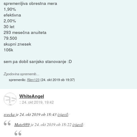
spremenljiva obrestna mera
1,90%
efektivna
2,00%
30 let
293 mesečna anuiteta
79.500
skupni znesek
106k
sem pa dobil sanjsko stanovanje :D
Zgodovina sprememb…
spremenilo:
Alien123
(
24. okt 2019 ob 19:37
)
WhiteAngel
::
24. okt 2019, 19:42
svecka
je
24. okt 2019 ob 18:43
izjavil
:
Mato989
je
24. okt 2019 ob 18:22
izjavil
: