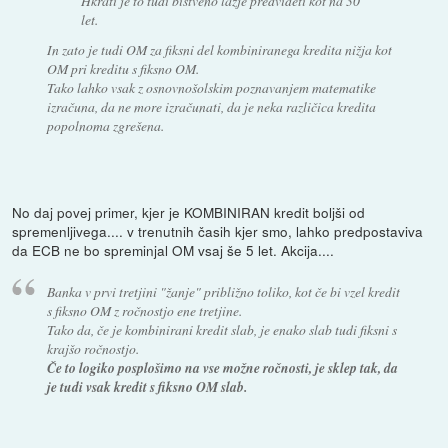
Hkrati je to tudi bistveno lažje predvideti kot na 30
let.
In zato je tudi OM za fiksni del kombiniranega kredita nižja kot
OM pri kreditu s fiksno OM.
Tako lahko vsak z osnovnošolskim poznavanjem matematike
izračuna, da ne more izračunati, da je neka različica kredita
popolnoma zgrešena.
No daj povej primer, kjer je KOMBINIRAN kredit boljši od
spremenljivega.... v trenutnih časih kjer smo, lahko predpostaviva
da ECB ne bo spreminjal OM vsaj še 5 let. Akcija....
Banka v prvi tretjini "žanje" približno toliko, kot če bi vzel kredit
s fiksno OM z ročnostjo ene tretjine.
Tako da, če je kombinirani kredit slab, je enako slab tudi fiksni s
krajšo ročnostjo.
Če to logiko posplošimo na vse možne ročnosti, je sklep tak, da
je tudi vsak kredit s fiksno OM slab.