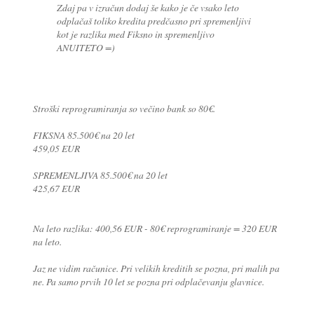
Zdaj pa v izračun dodaj še kako je če vsako leto
odplačaš toliko kredita predčasno pri spremenljivi
kot je razlika med Fiksno in spremenljivo
ANUITETO =)
Stroški reprogramiranja so večino bank so 80€.
FIKSNA 85.500€ na 20 let
459,05 EUR
SPREMENLJIVA 85.500€ na 20 let
425,67 EUR
Na leto razlika: 400,56 EUR - 80€ reprogramiranje = 320 EUR
na leto.
Jaz ne vidim računice. Pri velikih kreditih se pozna, pri malih pa
ne. Pa samo prvih 10 let se pozna pri odplačevanju glavnice.