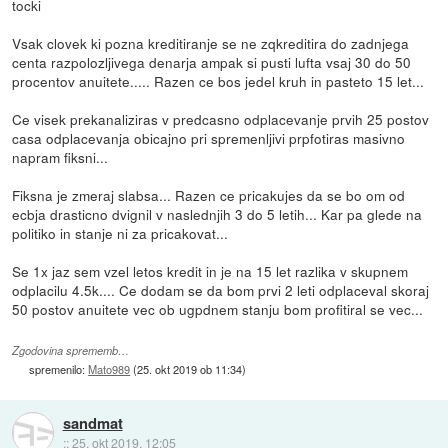
tocki
Vsak clovek ki pozna kreditiranje se ne zqkreditira do zadnjega
centa razpolozljivega denarja ampak si pusti lufta vsaj 30 do 50
procentov anuitete..... Razen ce bos jedel kruh in pasteto 15 let...
Ce visek prekanaliziras v predcasno odplacevanje prvih 25 postov
casa odplacevanja obicajno pri spremenljivi prpfotiras masivno
napram fiksni...
Fiksna je zmeraj slabsa... Razen ce pricakujes da se bo om od
ecbja drasticno dvignil v naslednjih 3 do 5 letih... Kar pa glede na
politiko in stanje ni za pricakovat...
Se 1x jaz sem vzel letos kredit in je na 15 let razlika v skupnem
odplacilu 4.5k.... Ce dodam se da bom prvi 2 leti odplaceval skoraj
50 postov anuitete vec ob ugpdnem stanju bom profitiral se vec...
Zgodovina sprememb…
spremenilo:
Mato989
(
25. okt 2019 ob 11:34
)
sandmat
::
25. okt 2019, 12:05