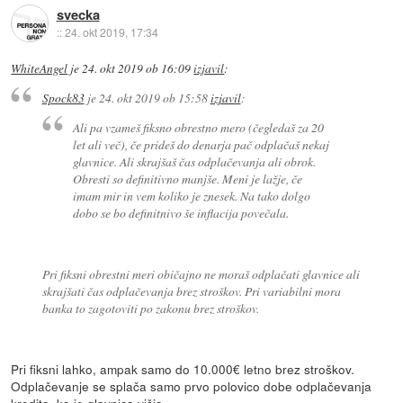
svecka
::
24. okt 2019, 17:34
WhiteAngel
je
24. okt 2019 ob 16:09
izjavil
:
Spock83
je
24. okt 2019 ob 15:58
izjavil
:
Ali pa vzameš fiksno obrestno mero (čegledaš za 20
let ali več), če prideš do denarja pač odplačaš nekaj
glavnice. Ali skrajšaš čas odplačevanja ali obrok.
Obresti so definitivno manjše. Meni je lažje, če
imam mir in vem koliko je znesek. Na tako dolgo
dobo se bo definitnivo še inflacija povečala.
Pri fiksni obrestni meri običajno ne moraš odplačati glavnice ali
skrajšati čas odplačevanja brez stroškov. Pri variabilni mora
banka to zagotoviti po zakonu brez stroškov.
Pri fiksni lahko, ampak samo do 10.000€ letno brez stroškov.
Odplačevanje se splača samo prvo polovico dobe odplačevanja