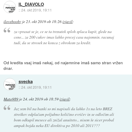
IL_DIAVOLO
::
24. okt 2019, 19:11
iloveboobz
je
23. okt 2019 ob 18:26
izjavil
:
za vprasat se je, ce se ta trenutek sploh splaca kupit, glede na
cene... za 200 cukov imas lahko precej casa najemnin. racunaj
tudi, da se strosek ne konca z obrokom za kredit.
Od kredita vsaj imaš nekaj, od najemnine imaš samo stran vržen
dnar.
svecka
::
24. okt 2019, 19:11
Mato989
je
24. okt 2019 ob 18:59
izjavil
:
Jaz sem bil na banki so mi napisali da lahko 1x na leto BREZ
stroškov odplačam poljubno količino evričev in se odločim ali
bom odkupil mesece ali znižal anuiteto... nisem še sicer probal
ampak bojda neka EU direktiva po 2010 ali 2011???