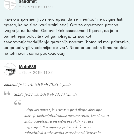
sandmat
::
25. okt 2019, 11:29
Ravno s spremenljivo mero upaš, da se ti euribor ne dvigne tisti
mesec, ko se ti pokvari pralni stroj. Gre za enostaven prenos
tveganja na banko. Osnovni risk assessment ti pove, da je to
pametnejša odločitev od gamblinga. Enako kot
zavarovanje/podaljšanje garancije napram "bomo mi mel prihranke,
pa ga pol vrgli v polomljeno stvar". Nobena pametna firma ne dela
na tak način, samo podkozolčarji.
Mato989
::
25. okt 2019, 11:32
sandmat
je
25. okt 2019 ob 10:31
izjavil
:
St235
je
24. okt 2019 ob 13:49
izjavil
:
Edini argument, ki govori v prid fiksne obrestne
mere je nediscipliniranost posameznika, ker si na ta
način zabetonira mesečni obrok in ne rabi
razmišljat. Racionalen potrošnik, ki se ni
zakreditiral preko svojih sposobnosti (kar se je