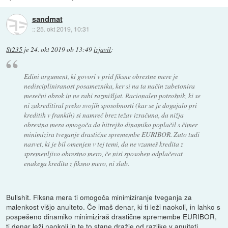
sandmat
::
25. okt 2019, 10:31
St235
je
24. okt 2019 ob 13:49
izjavil
:
Edini argument, ki govori v prid fiksne obrestne mere je
nediscipliniranost posameznika, ker si na ta način zabetonira
mesečni obrok in ne rabi razmišljat. Racionalen potrošnik, ki se
ni zakreditiral preko svojih sposobnosti (kar se je dogajalo pri
kreditih v frankih) si namreč brez težav izračuna, da nižja
obrestna mera omogoča da hitrejšo dinamiko poplačil s čimer
minimizira tveganje drastične spremembe EURIBOR. Zato tudi
nasvet, ki je bil omenjen v tej temi, da ne vzameš kredita z
spremenljivo obrestno mero, če nisi sposoben odplačevat
enakega kredita z fiksno mero, ni slab.
Bullshit. Fiksna mera ti omogoča minimiziranje tveganja za
malenkost višjo anuiteto. Če imaš denar, ki ti leži naokoli, in lahko s
pospešeno dinamiko minimiziraš drastične spremembe EURIBOR,
ti denar leži naokoli in te to stane dražje od razlike v anuiteti.