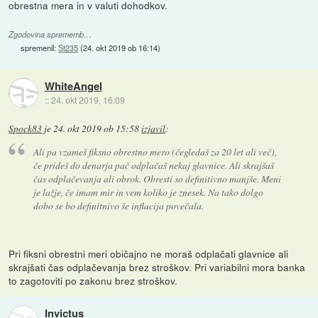
obrestna mera in v valuti dohodkov.
Zgodovina sprememb…
spremenil:
St235
(
24. okt 2019 ob 16:14
)
WhiteAngel
::
24. okt 2019, 16:09
Spock83
je
24. okt 2019 ob 15:58
izjavil
:
Ali pa vzameš fiksno obrestno mero (čegledaš za 20 let ali več),
če prideš do denarja pač odplačaš nekaj glavnice. Ali skrajšaš
čas odplačevanja ali obrok. Obresti so definitivno manjše. Meni
je lažje, če imam mir in vem koliko je znesek. Na tako dolgo
dobo se bo definitnivo še inflacija povečala.
Pri fiksni obrestni meri običajno ne moraš odplačati glavnice ali
skrajšati čas odplačevanja brez stroškov. Pri variabilni mora banka
to zagotoviti po zakonu brez stroškov.
Invictus