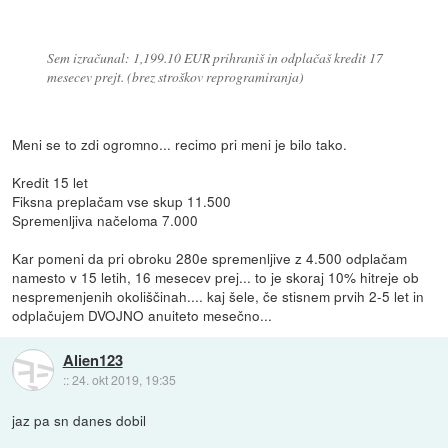
Sem izračunal: 1,199.10 EUR prihraniš in odplačaš kredit 17
mesecev prejt. (brez stroškov reprogramiranja)
Meni se to zdi ogromno... recimo pri meni je bilo tako.
Kredit 15 let
Fiksna preplačam vse skup 11.500
Spremenljiva načeloma 7.000
Kar pomeni da pri obroku 280e spremenljive z 4.500 odplačam
namesto v 15 letih, 16 mesecev prej... to je skoraj 10% hitreje ob
nespremenjenih okoliščinah.... kaj šele, če stisnem prvih 2-5 let in
odplačujem DVOJNO anuiteto mesečno...
Alien123
::
24. okt 2019, 19:35
jaz pa sn danes dobil