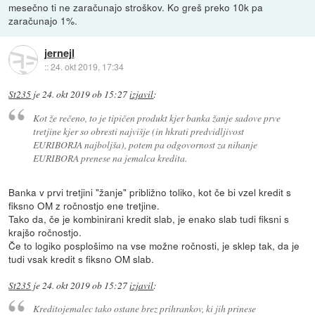
mesečno ti ne zaračunajo stroškov. Ko greš preko 10k pa
zaračunajo 1%.
jernejl
::
24. okt 2019, 17:34
St235
je
24. okt 2019 ob 15:27
izjavil
:
Kot že rečeno, to je tipičen produkt kjer banka žanje sadove prve
tretjine kjer so obresti najvišje (in hkrati predvidljivost
EURIBORJA najboljša), potem pa odgovornost za nihanje
EURIBORA prenese na jemalca kredita.
Banka v prvi tretjini "žanje" približno toliko, kot če bi vzel kredit s
fiksno OM z ročnostjo ene tretjine.
Tako da, če je kombinirani kredit slab, je enako slab tudi fiksni s
krajšo ročnostjo.
Če to logiko posplošimo na vse možne ročnosti, je sklep tak, da je
tudi vsak kredit s fiksno OM slab.
St235
je
24. okt 2019 ob 15:27
izjavil
:
Kreditojemalec tako ostane brez prihrankov, ki jih prinese