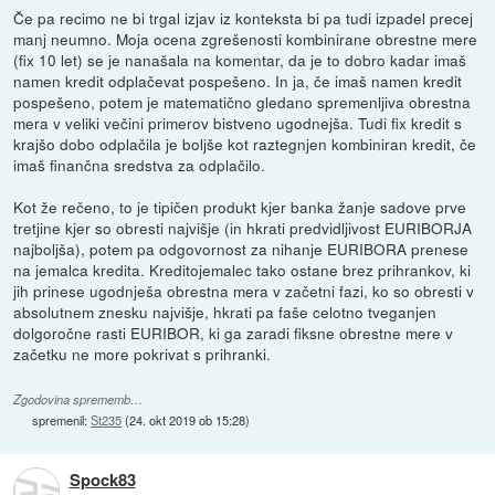
Če pa recimo ne bi trgal izjav iz konteksta bi pa tudi izpadel precej
manj neumno. Moja ocena zgrešenosti kombinirane obrestne mere
(fix 10 let) se je nanašala na komentar, da je to dobro kadar imaš
namen kredit odplačevat pospešeno. In ja, če imaš namen kredit
pospešeno, potem je matematično gledano spremenljiva obrestna
mera v veliki večini primerov bistveno ugodnejša. Tudi fix kredit s
krajšo dobo odplačila je boljše kot raztegnjen kombiniran kredit, če
imaš finančna sredstva za odplačilo.
Kot že rečeno, to je tipičen produkt kjer banka žanje sadove prve
tretjine kjer so obresti najvišje (in hkrati predvidljivost EURIBORJA
najboljša), potem pa odgovornost za nihanje EURIBORA prenese
na jemalca kredita. Kreditojemalec tako ostane brez prihrankov, ki
jih prinese ugodnješa obrestna mera v začetni fazi, ko so obresti v
absolutnem znesku najvišje, hkrati pa faše celotno tveganjen
dolgoročne rasti EURIBOR, ki ga zaradi fiksne obrestne mere v
začetku ne more pokrivat s prihranki.
Zgodovina sprememb…
spremenil:
St235
(
24. okt 2019 ob 15:28
)
Spock83