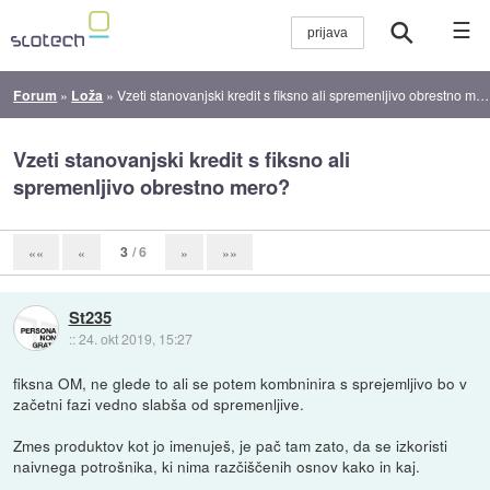
☰
Forum
»
Loža
»
Vzeti stanovanjski kredit s fiksno ali spremenljivo obrestno mero?
Vzeti stanovanjski kredit s fiksno ali
spremenljivo obrestno mero?
3
/ 6
««
«
»
»»
St235
::
24. okt 2019, 15:27
fiksna OM, ne glede to ali se potem kombninira s sprejemljivo bo v
začetni fazi vedno slabša od spremenljive.
Zmes produktov kot jo imenuješ, je pač tam zato, da se izkoristi
naivnega potrošnika, ki nima razčiščenih osnov kako in kaj.