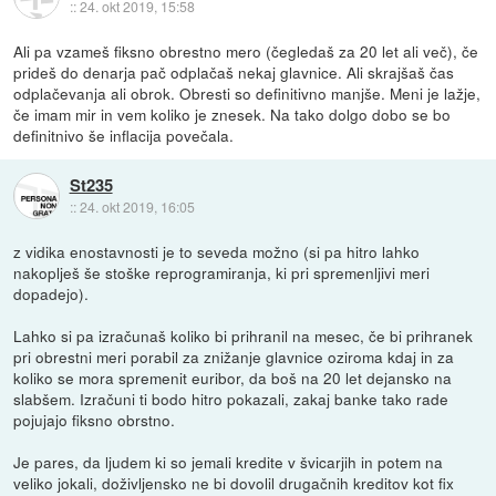
::
24. okt 2019, 15:58
Ali pa vzameš fiksno obrestno mero (čegledaš za 20 let ali več), če
prideš do denarja pač odplačaš nekaj glavnice. Ali skrajšaš čas
odplačevanja ali obrok. Obresti so definitivno manjše. Meni je lažje,
če imam mir in vem koliko je znesek. Na tako dolgo dobo se bo
definitnivo še inflacija povečala.
St235
::
24. okt 2019, 16:05
z vidika enostavnosti je to seveda možno (si pa hitro lahko
nakoplješ še stoške reprogramiranja, ki pri spremenljivi meri
dopadejo).
Lahko si pa izračunaš koliko bi prihranil na mesec, če bi prihranek
pri obrestni meri porabil za znižanje glavnice oziroma kdaj in za
koliko se mora spremenit euribor, da boš na 20 let dejansko na
slabšem. Izračuni ti bodo hitro pokazali, zakaj banke tako rade
pojujajo fiksno obrstno.
Je pares, da ljudem ki so jemali kredite v švicarjih in potem na
veliko jokali, doživljensko ne bi dovolil drugačnih kreditov kot fix