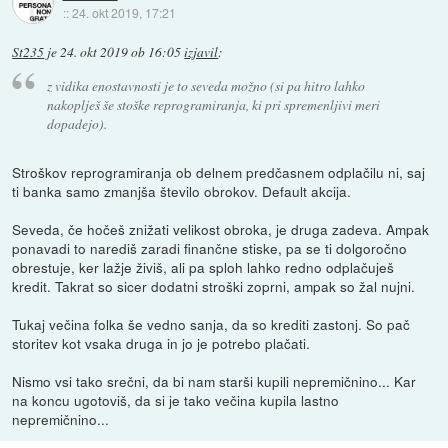
::
24. okt 2019, 17:21
St235
je
24. okt 2019 ob 16:05
izjavil
:
z vidika enostavnosti je to seveda možno (si pa hitro lahko
nakoplješ še stoške reprogramiranja, ki pri spremenljivi meri
dopadejo).
Stroškov reprogramiranja ob delnem predčasnem odplačilu ni, saj
ti banka samo zmanjša število obrokov. Default akcija.
Seveda, če hočeš znižati velikost obroka, je druga zadeva. Ampak
ponavadi to narediš zaradi finančne stiske, pa se ti dolgoročno
obrestuje, ker lažje živiš, ali pa sploh lahko redno odplačuješ
kredit. Takrat so sicer dodatni stroški zoprni, ampak so žal nujni.
Tukaj večina folka še vedno sanja, da so krediti zastonj. So pač
storitev kot vsaka druga in jo je potrebo plačati.
Nismo vsi tako srečni, da bi nam starši kupili nepremičnino... Kar
na koncu ugotoviš, da si je tako večina kupila lastno
nepremičnino...