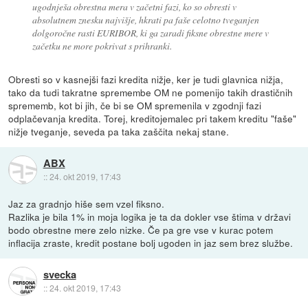
ugodnješa obrestna mera v začetni fazi, ko so obresti v
absolutnem znesku najvišje, hkrati pa faše celotno tveganjen
dolgoročne rasti EURIBOR, ki ga zaradi fiksne obrestne mere v
začetku ne more pokrivat s prihranki.
Obresti so v kasnejši fazi kredita nižje, ker je tudi glavnica nižja,
tako da tudi takratne spremembe OM ne pomenijo takih drastičnih
sprememb, kot bi jih, če bi se OM spremenila v zgodnji fazi
odplačevanja kredita. Torej, kreditojemalec pri takem kreditu "faše"
nižje tveganje, seveda pa taka zaščita nekaj stane.
ABX
::
24. okt 2019, 17:43
Jaz za gradnjo hiše sem vzel fiksno.
Razlika je bila 1% in moja logika je ta da dokler vse štima v državi
bodo obrestne mere zelo nizke. Če pa gre vse v kurac potem
inflacija zraste, kredit postane bolj ugoden in jaz sem brez službe.
svecka
::
24. okt 2019, 17:43