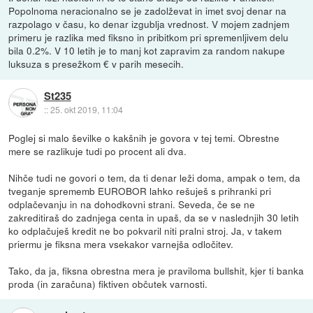
Popolnoma neracionalno se je zadolževat in imet svoj denar na
razpolago v času, ko denar izgublja vrednost. V mojem zadnjem
primeru je razlika med fiksno in pribitkom pri spremenljivem delu
bila 0.2%. V 10 letih je to manj kot zapravim za random nakupe
luksuza s presežkom € v parih mesecih.
St235
::
25. okt 2019, 11:04
Poglej si malo ševilke o kakšnih je govora v tej temi. Obrestne
mere se razlikuje tudi po procent ali dva.
Nihče tudi ne govori o tem, da ti denar leži doma, ampak o tem, da
tveganje sprememb EUROBOR lahko rešuješ s prihranki pri
odplačevanju in na dohodkovni strani. Seveda, če se ne
zakreditiraš do zadnjega centa in upaš, da se v naslednjih 30 letih
ko odplačuješ kredit ne bo pokvaril niti pralni stroj. Ja, v takem
priermu je fiksna mera vsekakor varnejša odločitev.
Tako, da ja, fiksna obrestna mera je praviloma bullshit, kjer ti banka
proda (in zaračuna) fiktiven občutek varnosti.