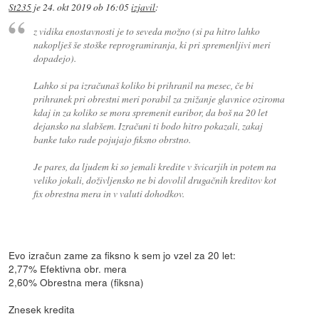
St235
je
24. okt 2019 ob 16:05
izjavil
:
z vidika enostavnosti je to seveda možno (si pa hitro lahko
nakoplješ še stoške reprogramiranja, ki pri spremenljivi meri
dopadejo).
Lahko si pa izračunaš koliko bi prihranil na mesec, če bi
prihranek pri obrestni meri porabil za znižanje glavnice oziroma
kdaj in za koliko se mora spremenit euribor, da boš na 20 let
dejansko na slabšem. Izračuni ti bodo hitro pokazali, zakaj
banke tako rade pojujajo fiksno obrstno.
Je pares, da ljudem ki so jemali kredite v švicarjih in potem na
veliko jokali, doživljensko ne bi dovolil drugačnih kreditov kot
fix obrestna mera in v valuti dohodkov.
Evo izračun zame za fiksno k sem jo vzel za 20 let:
2,77% Efektivna obr. mera
2,60% Obrestna mera (fiksna)
Znesek kredita