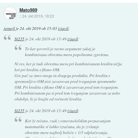
Mato989
::
24. okt 2019, 18:22
jernejl
je
24. okt 2019 ob 15:03
izjavil
:
St235
je
24. okt 2019 ob 13:49
izjavil
:
To kar govoriš je ravno argument zakaj je
kombinirana obrestna mera popolnoma zgrešena.
Ni res, ker je tudi obrestna mera pri kombiniranem kreditu nižja
kot pri kreditu s fiksno OM.
Gre pač za zmes enega in drugega produkta. Pri kreditu s
spremenljivo OM nisi zavarovan pred tveganjem spremembe
OM. Pri kreditu s fiksno OM si zavarovan pred tem tveganjem.
Pri kombiniranem pa si pred tem tveganjem zavarovan za neko
obdobje, ki je krajše od ročnosti kredita.
St235
je
24. okt 2019 ob 13:49
izjavil
:
Kot že rečeno, vsak z osnovnošolskim poznavanjem
matematike si lahko izračuna, da je zvišanje
obrestne mere najbolj boleče v 1/3 odplačevanja.