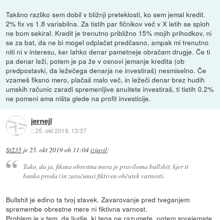
Takšno razliko sem dobil v bližnji preteklosti, ko sem jemal kredit.
2% fix vs 1.8 variabilna. Za tistih par fičnikov več v X letih se sploh
ne bom sekiral. Kredit je trenutno približno 15% mojih prihodkov, ni
se za bat, da ne bi mogel odplačat predčasno, ampak mi trenutno
niti ni v interesu, ker lahko denar pametneje obračam drugje. Če ti
pa denar leži, potem je pa že v osnovi jemanje kredita (ob
predpostavki, da ležečega denarja ne investiraš) nesmiselno. Če
vzameš fiksno mero, plačaš malo več, in ležeči denar brez hudih
umskih računic zaradi spremenljive anuitete investiraš, ti tistih 0.2%
ne pomeni ama ništa glede na profit investicije.
jernejl
::
25. okt 2019, 13:37
St235
je
25. okt 2019 ob 11:04
izjavil
:
Tako, da ja, fiksna obrestna mera je praviloma bullshit, kjer ti
banka proda (in zaračuna) fiktiven občutek varnosti.
Bullshit je edino ta tvoj stavek. Zavarovanje pred tveganjem
spremembe obrestne mere ni fiktivna varnost.
Problem je v tem, da ljudje, ki tega ne razumete, potem sprejemate