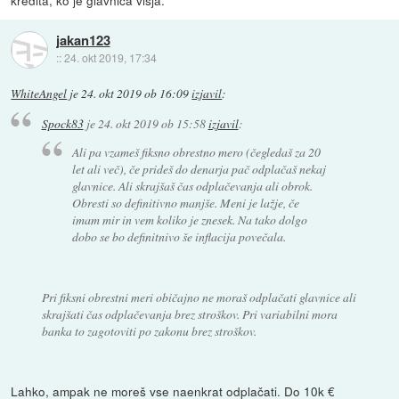
kredita, ko je glavnica višja.
jakan123
::
24. okt 2019, 17:34
WhiteAngel
je
24. okt 2019 ob 16:09
izjavil
:
Spock83
je
24. okt 2019 ob 15:58
izjavil
:
Ali pa vzameš fiksno obrestno mero (čegledaš za 20
let ali več), če prideš do denarja pač odplačaš nekaj
glavnice. Ali skrajšaš čas odplačevanja ali obrok.
Obresti so definitivno manjše. Meni je lažje, če
imam mir in vem koliko je znesek. Na tako dolgo
dobo se bo definitnivo še inflacija povečala.
Pri fiksni obrestni meri običajno ne moraš odplačati glavnice ali
skrajšati čas odplačevanja brez stroškov. Pri variabilni mora
banka to zagotoviti po zakonu brez stroškov.
Lahko, ampak ne moreš vse naenkrat odplačati. Do 10k €