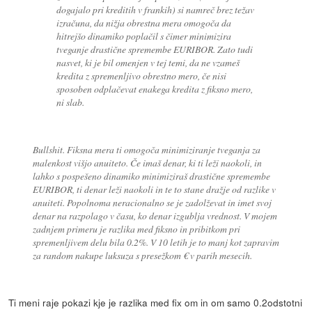
dogajalo pri kreditih v frankih) si namreč brez težav
izračuna, da nižja obrestna mera omogoča da
hitrejšo dinamiko poplačil s čimer minimizira
tveganje drastične spremembe EURIBOR. Zato tudi
nasvet, ki je bil omenjen v tej temi, da ne vzameš
kredita z spremenljivo obrestno mero, če nisi
sposoben odplačevat enakega kredita z fiksno mero,
ni slab.
Bullshit. Fiksna mera ti omogoča minimiziranje tveganja za
malenkost višjo anuiteto. Če imaš denar, ki ti leži naokoli, in
lahko s pospešeno dinamiko minimiziraš drastične spremembe
EURIBOR, ti denar leži naokoli in te to stane dražje od razlike v
anuiteti. Popolnoma neracionalno se je zadolževat in imet svoj
denar na razpolago v času, ko denar izgublja vrednost. V mojem
zadnjem primeru je razlika med fiksno in pribitkom pri
spremenljivem delu bila 0.2%. V 10 letih je to manj kot zapravim
za random nakupe luksuza s presežkom € v parih mesecih.
Ti meni raje pokazi kje je razlika med fix om in om samo 0.2odstotni