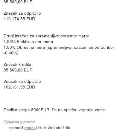
85.500,00 EUR
Znesek za odplačilo
110.174,55 EUR
Drugi izračun za spremenljivo obrestno mero:
1,93% Efektivna obr. mera
1,80% Obrestna mera (spremenljiva, izračun če bo Euribor
-0,40%)
Znesek kredita:
85.500,00 EUR
Znesek za odplačilo
102.161,95 EUR
Razlika vsega 8000EUR. Se ne splača tveganje zame.
Zgodovina sprememb…
spremenil:
svecka
(
24. okt 2019 ob 17:45
)