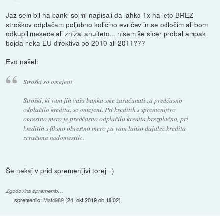
Jaz sem bil na banki so mi napisali da lahko 1x na leto BREZ
stroškov odplačam poljubno količino evričev in se odločim ali bom
odkupil mesece ali znižal anuiteto... nisem še sicer probal ampak
bojda neka EU direktiva po 2010 ali 2011???
Evo našel:
Stroški so omejeni
Stroški, ki vam jih vaša banka sme zaračunati za predčasno
odplačilo kredita, so omejeni. Pri kreditih s spremenljivo
obrestno mero je predčasno odplačilo kredita brezplačno, pri
kreditih s fiksno obrestno mero pa vam lahko dajalec kredita
zaračuna nadomestilo.
Še nekaj v prid spremenljivi torej =)
Zgodovina sprememb…
spremenilo:
Mato989
(
24. okt 2019 ob 19:02
)