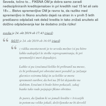
Seveda, točno to... FIKSNA OM je dobra samo zaradi
nediscipliniranih kreditojemalcev in pri kreditih nad 15 let ali celo
18+... Bistvo spremenljive OM je ravno ta, da razliko med
spremenljivo in fiksno anuiteto daješ na stran in v prvih 5 letih
predčasno odplačaš nek delež kredita in tako znižaš anuiteto ali
dolžino odplačevanja kar še dodatno zniža riziko!
svecka
je
24. okt 2019 ob 17:43
izjavil
:
St235
je
24. okt 2019 ob 16:05
izjavil
:
z vidika enostavnosti je to seveda možno (si pa hitro
lahko nakoplješ še stoške reprogramiranja, ki pri
spremenljivi meri dopadejo).
Lahko si pa izračunaš koliko bi prihranil na mesec,
če bi prihranek pri obrestni meri porabil za znižanje
glavnice oziroma kdaj in za koliko se mora
spremenit euribor, da boš na 20 let dejansko na
slabšem. Izračuni ti bodo hitro pokazali, zakaj
banke tako rade pojujajo fiksno obrstno.
Je pares, da ljudem ki so jemali kredite v švicarjih
in potem na veliko jokali, doživljensko ne bi dovolil