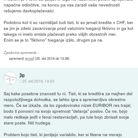
napačne odločitve, na koncu pa vas zaradi vaše nevednosti
rešujemo davkoplačevalci.
Podobno kot ti so razmišljali tudi tisti, ki so jemali kredite v CHF, ker
se jim je zdelo zavarovanje pred valutnimi tveganji fiktivno in ga kot
takega ni imelo smisla plačevati preko višjih obrestnih mer.
Enim se je to "fiktivno" tveganje izšlo, drugim pa ne.
Zgodovina sprememb…
spremenil:
jernejl
(
25. okt 2019 ob 13:38
)
3p
::
25. okt 2019, 14:43
Saj kake posebne znanosti tu ni. Tisti, ki se kreditira za majhen del
razpoložljivega dohodka, se lahko igra s spremenljivo obrestno
mero. Če se izkaže, da bo zgodovinsko nizek EURIBOR res trajal,
bodo ti ponosni na svojo spretnost "delanja" poslov. Če ne, bojo
malo redkeje jedli v fensi restavracijah, pa tule bojo zbrisali svoje
stare poste. Nič hudega.
Problem bojo tisti, ki jemljejo variabilo, ker si fiksne ne morejo