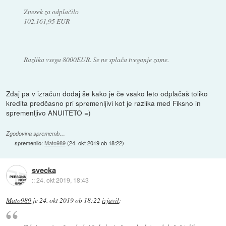
Znesek za odplačilo
102.161,95 EUR
Razlika vsega 8000EUR. Se ne splača tveganje zame.
Zdaj pa v izračun dodaj še kako je če vsako leto odplačaš toliko
kredita predčasno pri spremenljivi kot je razlika med Fiksno in
spremenljivo ANUITETO =)
Zgodovina sprememb…
spremenilo:
Mato989
(
24. okt 2019 ob 18:22
)
svecka
::
24. okt 2019, 18:43
Mato989
je
24. okt 2019 ob 18:22
izjavil
: