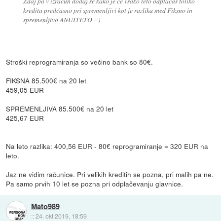
Zdaj pa v izračun dodaj še kako je če vsako leto odplačaš toliko
kredita predčasno pri spremenljivi kot je razlika med Fiksno in
spremenljivo ANUITETO =)
Stroški reprogramiranja so večino bank so 80€.
FIKSNA 85.500€ na 20 let
459,05 EUR
SPREMENLJIVA 85.500€ na 20 let
425,67 EUR
Na leto razlika: 400,56 EUR - 80€ reprogramiranje = 320 EUR na
leto.
Jaz ne vidim računice. Pri velikih kreditih se pozna, pri malih pa ne.
Pa samo prvih 10 let se pozna pri odplačevanju glavnice.
Mato989
::
24. okt 2019, 18:59